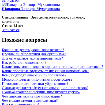
Записаться
Шапарова Эльвира Мухадиновна
Специализация:
Врач дерматовенеролог, трихолог,
косметолог
Стаж:
14 лет
Записаться
Похожие вопросы
Больно ли делать уколы липолитиков?
Вредны ли липолитики для организма?
Для чего делают уколы липолитиков?
Как работают липолитики?
Какие зоны можно корректировать при помощи липолитиков?
Какие побочные эффекты от инъекций липолитиков?
Кому подходят инъекции липолитиков?
Можно ли делать липолитики после родов?
Помогают ли липолитики убрать живот?
Сколько держится эффект от инъекций липолитиков?
Сколько сеансов инъекций липолитиков нужно?
Чем липолитики лучше липосакции?
Чем можно заменить липолитики?
Что такое липолитики?