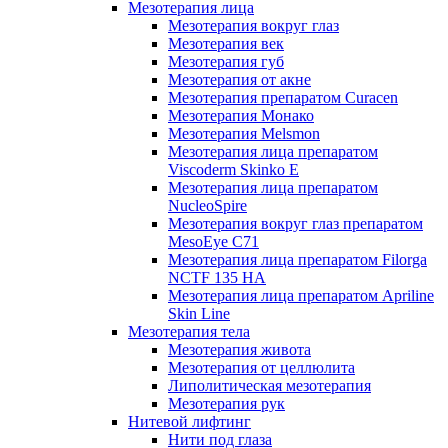
Мезотерапия лица
Мезотерапия вокруг глаз
Мезотерапия век
Мезотерапия губ
Мезотерапия от акне
Мезотерапия препаратом Curacen
Мезотерапия Монако
Мезотерапия Melsmon
Мезотерапия лица препаратом
Viscoderm Skinko E
Мезотерапия лица препаратом
NucleoSpire
Мезотерапия вокруг глаз препаратом
MesoEye С71
Мезотерапия лица препаратом Filorga
NCTF 135 HA
Мезотерапия лица препаратом Apriline
Skin Line
Мезотерапия тела
Мезотерапия живота
Мезотерапия от целлюлита
Липолитическая мезотерапия
Мезотерапия рук
Нитевой лифтинг
Нити под глаза