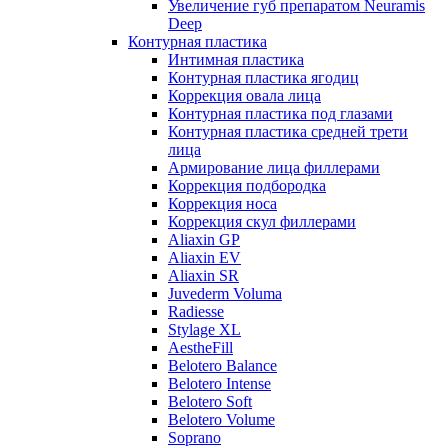
Увеличение губ препаратом Neuramis
Deep
Контурная пластика
Интимная пластика
Контурная пластика ягодиц
Коррекция овала лица
Контурная пластика под глазами
Контурная пластика средней трети
лица
Армирование лица филлерами
Коррекция подбородка
Коррекция носа
Коррекция скул филлерами
Aliaxin GP
Aliaxin EV
Aliaxin SR
Juvederm Voluma
Radiesse
Stylage XL
AestheFill
Belotero Balance
Belotero Intense
Belotero Soft
Belotero Volume
Soprano