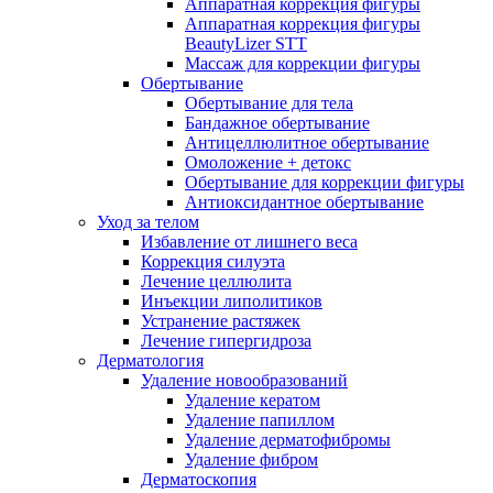
Аппаратная коррекция фигуры
Аппаратная коррекция фигуры
BeautyLizer STT
Массаж для коррекции фигуры
Обертывание
Обертывание для тела
Бандажное обертывание
Антицеллюлитное обертывание
Омоложение + детокс
Обертывание для коррекции фигуры
Антиоксидантное обертывание
Уход за телом
Избавление от лишнего веса
Коррекция силуэта
Лечение целлюлита
Инъекции липолитиков
Устранение растяжек
Лечение гипергидроза
Дерматология
Удаление новообразований
Удаление кератом
Удаление папиллом
Удаление дерматофибромы
Удаление фибром
Дерматоскопия