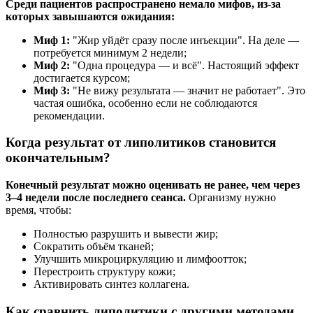
Среди пациентов распространено немало мифов, из-за
которых завышаются ожидания:
Миф 1:
"Жир уйдёт сразу после инъекции". На деле —
потребуется минимум 2 недели;
Миф 2:
"Одна процедура — и всё". Настоящий эффект
достигается курсом;
Миф 3:
"Не вижу результата — значит не работает". Это
частая ошибка, особенно если не соблюдаются
рекомендации.
Когда результат от липолитиков становится
окончательным?
Конечный результат можно оценивать не ранее, чем через
3–4 недели после последнего сеанса.
Организму нужно
время, чтобы:
Полностью разрушить и вывести жир;
Сократить объём тканей;
Улучшить микроциркуляцию и лимфоотток;
Перестроить структуру кожи;
Активировать синтез коллагена.
Как сравнить липолитики с другими методами