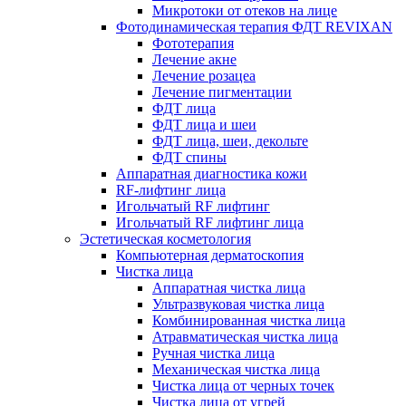
Микротоки от отеков на лице
Фотодинамическая терапия ФДТ REVIXAN
Фототерапия
Лечение акне
Лечение розацеа
Лечение пигментации
ФДТ лица
ФДТ лица и шеи
ФДТ лица, шеи, декольте
ФДТ спины
Аппаратная диагностика кожи
RF-лифтинг лица
Игольчатый RF лифтинг
Игольчатый RF лифтинг лица
Эстетическая косметология
Компьютерная дерматоскопия
Чистка лица
Аппаратная чистка лица
Ультразвуковая чистка лица
Комбинированная чистка лица
Атравматическая чистка лица
Ручная чистка лица
Механическая чистка лица
Чистка лица от черных точек
Чистка лица от угрей