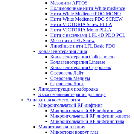
Мезонити APTOS
Полимолочные нити White medience
Нити White Medience PDO MONO
Нити White Medience PDO SCREW
Нити VICTORIA Screw PLLA
Нити VICTORIA Mono PLLA
Нити с насечками LFL 4D PDO PCL
Мезо нити LFL Screw
Линейные нити LFL Basic PDO
Коллагенотерапия лица
Коллагенотерапия Collost micro
Коллагенотерапия Linerase
Коллагенотерапия Сферогель
Сферогель Лайт
Сферогель Медиум
Сферогель Лонг
Липодеструкция подбородка
Экзосомальная терапия для лица
Аппаратная косметология
Микроигольчатый RF-лифтинг
Микроигольчатый RF лифтинг век
Микроигольчатый RF лифтинг живота
Микроигольчатый RF лифтинг тела
Микротоковая терапия
Микротоки вокруг глаз