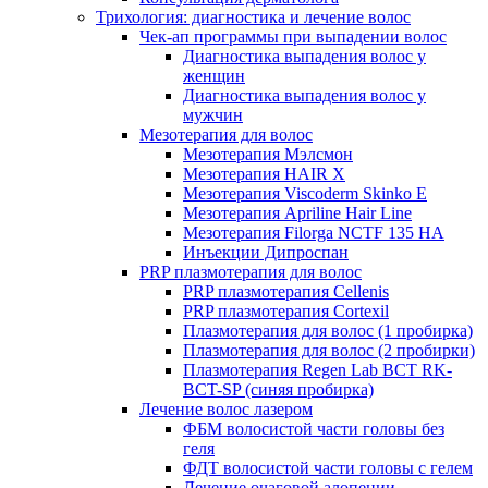
Трихология: диагностика и лечение волос
Чек-ап программы при выпадении волос
Диагностика выпадения волос у
женщин
Диагностика выпадения волос у
мужчин
Мезотерапия для волос
Мезотерапия Мэлсмон
Мезотерапия HAIR X
Мезотерапия Viscoderm Skinko E
Мезотерапия Apriline Hair Line
Мезотерапия Filorga NCTF 135 HA
Инъекции Дипроспан
PRP плазмотерапия для волос
PRP плазмотерапия Cellenis
PRP плазмотерапия Cortexil
Плазмотерапия для волос (1 пробирка)
Плазмотерапия для волос (2 пробирки)
Плазмотерапия Regen Lab BCT RK-
BCT-SP (синяя пробирка)
Лечение волос лазером
ФБМ волосистой части головы без
геля
ФДТ волосистой части головы с гелем
Лечение очаговой алопеции