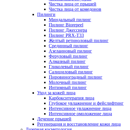
Чистка лица от прыщей
Чистка лица от комедонов
Пилинги
Миндальный пилинг
Пилинг Biorepeel
Пилинг Джесснера
Пилинг PRX-T33
Желтый ретиноловый пилинг
Срединный пилинг
Азелаиновый пилинг
Феруловый пилинг
Алмазный пилинг
Гликолевый пилинг
Салициловый пилинг
Пировиноградный пилинг
Молочный пилинг
Интимный пилинг
Уход за кожей лица
Карбокситерапия лица
Глубокое увлажнение и фейслифтинг
Интенсивное увлажнение лица
Интенсивное омоложение лица
Лечение прыщей
Регенерация и восстановление кожи лица
Лазерная косметология