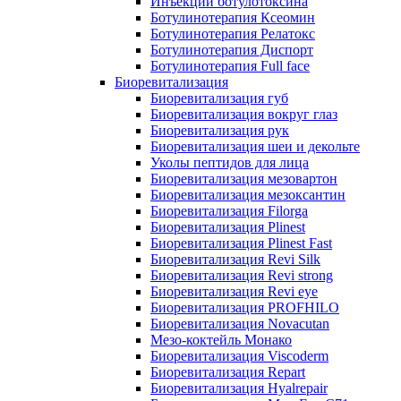
Инъекции ботулотоксина
Ботулинотерапия Ксеомин
Ботулинотерапия Релатокс
Ботулинотерапия Диспорт
Ботулинотерапия Full face
Биоревитализация
Биоревитализация губ
Биоревитализация вокруг глаз
Биоревитализация рук
Биоревитализация шеи и декольте
Уколы пептидов для лица
Биоревитализация мезовартон
Биоревитализация мезоксантин
Биоревитализация Filorga
Биоревитализация Plinest
Биоревитализация Plinest Fast
Биоревитализация Revi Silk
Биоревитализация Revi strong
Биоревитализация Revi eye
Биоревитализация PROFHILO
Биоревитализация Novacutan
Мезо-коктейль Монако
Биоревитализация Viscoderm
Биоревитализация Repart
Биоревитализация Hyalrepair