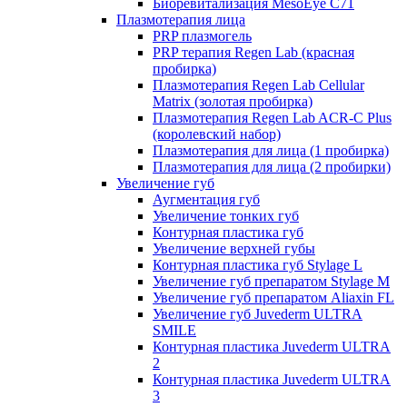
Биоревитализация MesoEye C71
Плазмотерапия лица
PRP плазмогель
PRP терапия Regen Lab (красная
пробирка)
Плазмотерапия Regen Lab Cellular
Matrix (золотая пробирка)
Плазмотерапия Regen Lab ACR-C Plus
(королевский набор)
Плазмотерапия для лица (1 пробирка)
Плазмотерапия для лица (2 пробирки)
Увеличение губ
Аугментация губ
Увеличение тонких губ
Контурная пластика губ
Увеличение верхней губы
Контурная пластика губ Stylage L
Увеличение губ препаратом Stylage M
Увеличение губ препаратом Aliaxin FL
Увеличение губ Juvederm ULTRA
SMILE
Контурная пластика Juvederm ULTRA
2
Контурная пластика Juvederm ULTRA
3