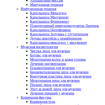
Аппаратный массаж
Мануальная терапия
Инфузионная терапия
Капельница Мексидол
Капельница Милдронат
Капельница Феринжект
Плацентарный иммуномодулятор Лаеннек
Капельница Цитофлавин
Капельница Золушка с глутатионом
Детокс-коктейль с реамберином
Капельница мексидол + милдронат
Мужская косметология
Чистка лица для мужчин
Ботокс для мужчин
Мезотерапия волос и кожи головы
Лечение пигментации
Плазмотерапия для мужчин
Биоревитализация лица для мужчин
Контурная пластика лица для мужчин
Мезотерапия лица для мужчин
Пилинг лица для мужчин
Уход за кожей лица для мужчин
Лечение прыщей у мужчин
Коррекция фигуры
Коррекция тела