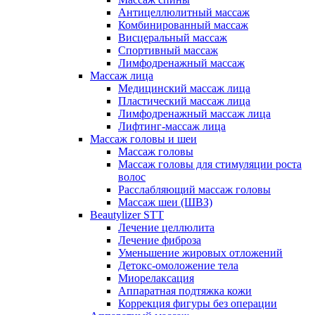
Антицеллюлитный массаж
Комбинированный массаж
Висцеральный массаж
Спортивный массаж
Лимфодренажный массаж
Массаж лица
Медицинский массаж лица
Пластический массаж лица
Лимфодренажный массаж лица
Лифтинг-массаж лица
Массаж головы и шеи
Массаж головы
Массаж головы для стимуляции роста
волос
Расслабляющий массаж головы
Массаж шеи (ШВЗ)
Beautylizer STT
Лечение целлюлита
Лечение фиброза
Уменьшение жировых отложений
Детокс-омоложение тела
Миорелаксация
Аппаратная подтяжка кожи
Коррекция фигуры без операции