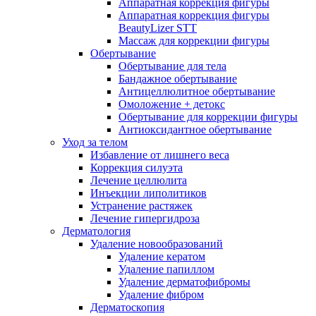
Аппаратная коррекция фигуры
Аппаратная коррекция фигуры
BeautyLizer STT
Массаж для коррекции фигуры
Обертывание
Обертывание для тела
Бандажное обертывание
Антицеллюлитное обертывание
Омоложение + детокс
Обертывание для коррекции фигуры
Антиоксидантное обертывание
Уход за телом
Избавление от лишнего веса
Коррекция силуэта
Лечение целлюлита
Инъекции липолитиков
Устранение растяжек
Лечение гипергидроза
Дерматология
Удаление новообразований
Удаление кератом
Удаление папиллом
Удаление дерматофибромы
Удаление фибром
Дерматоскопия