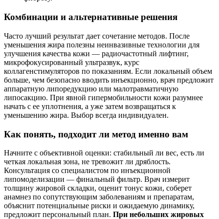
Комбинации и альтернативные решения
Часто лучший результат дает сочетание методов. После
уменьшения жира полезны неинвазивные технологии для
улучшения качества кожи — радиочастотный лифтинг,
микрофокусированный ультразвук, курс
коллагенстимуляторов по показаниям. Если локальный объем
больше, чем безопасно вводить инъекционно, врач предложит
аппаратную липоредукцию или малотравматичную
липосакцию. При явной гипермобильности кожи разумнее
начать с ее уплотнения, а уже затем возвращаться к
уменьшению жира. Выбор всегда индивидуален.
Как понять, подходит ли метод именно вам
Начните с объективной оценки: стабильный ли вес, есть ли
четкая локальная зона, не тревожит ли дряблость.
Консультация со специалистом по инъекционной
липомоделизации — финальный фильтр. Врач измерит
толщину жировой складки, оценит тонус кожи, соберет
анамнез по сопутствующим заболеваниям и препаратам,
объяснит потенциальные риски и ожидаемую динамику,
предложит персональный план.
При небольших жировых