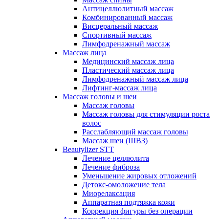
Антицеллюлитный массаж
Комбинированный массаж
Висцеральный массаж
Спортивный массаж
Лимфодренажный массаж
Массаж лица
Медицинский массаж лица
Пластический массаж лица
Лимфодренажный массаж лица
Лифтинг-массаж лица
Массаж головы и шеи
Массаж головы
Массаж головы для стимуляции роста
волос
Расслабляющий массаж головы
Массаж шеи (ШВЗ)
Beautylizer STT
Лечение целлюлита
Лечение фиброза
Уменьшение жировых отложений
Детокс-омоложение тела
Миорелаксация
Аппаратная подтяжка кожи
Коррекция фигуры без операции