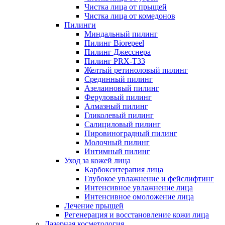
Чистка лица от прыщей
Чистка лица от комедонов
Пилинги
Миндальный пилинг
Пилинг Biorepeel
Пилинг Джесснера
Пилинг PRX-T33
Желтый ретиноловый пилинг
Срединный пилинг
Азелаиновый пилинг
Феруловый пилинг
Алмазный пилинг
Гликолевый пилинг
Салициловый пилинг
Пировиноградный пилинг
Молочный пилинг
Интимный пилинг
Уход за кожей лица
Карбокситерапия лица
Глубокое увлажнение и фейслифтинг
Интенсивное увлажнение лица
Интенсивное омоложение лица
Лечение прыщей
Регенерация и восстановление кожи лица
Лазерная косметология