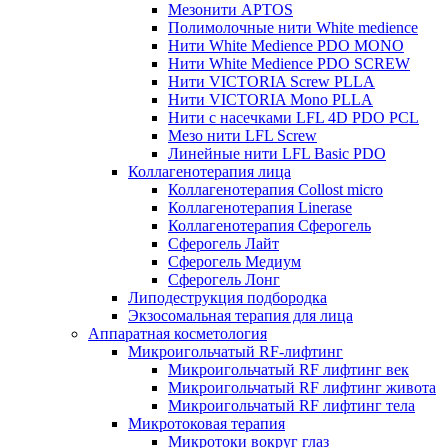
Мезонити APTOS
Полимолочные нити White medience
Нити White Medience PDO MONO
Нити White Medience PDO SCREW
Нити VICTORIA Screw PLLA
Нити VICTORIA Mono PLLA
Нити с насечками LFL 4D PDO PCL
Мезо нити LFL Screw
Линейные нити LFL Basic PDO
Коллагенотерапия лица
Коллагенотерапия Collost micro
Коллагенотерапия Linerase
Коллагенотерапия Сферогель
Сферогель Лайт
Сферогель Медиум
Сферогель Лонг
Липодеструкция подбородка
Экзосомальная терапия для лица
Аппаратная косметология
Микроигольчатый RF-лифтинг
Микроигольчатый RF лифтинг век
Микроигольчатый RF лифтинг живота
Микроигольчатый RF лифтинг тела
Микротоковая терапия
Микротоки вокруг глаз