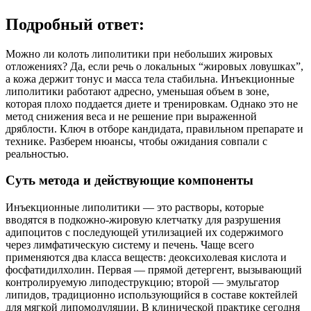
Подробный ответ:
Можно ли колоть липолитики при небольших жировых
отложениях? Да, если речь о локальных “жировых ловушках”,
а кожа держит тонус и масса тела стабильна. Инъекционные
липолитики работают адресно, уменьшая объем в зоне,
которая плохо поддается диете и тренировкам. Однако это не
метод снижения веса и не решение при выраженной
дряблости. Ключ в отборе кандидата, правильном препарате и
технике. Разберем нюансы, чтобы ожидания совпали с
реальностью.
Суть метода и действующие компоненты
Инъекционные липолитики — это растворы, которые
вводятся в подкожно‑жировую клетчатку для разрушения
адипоцитов с последующей утилизацией их содержимого
через лимфатическую систему и печень. Чаще всего
применяются два класса веществ: деоксихолевая кислота и
фосфатидилхолин. Первая — прямой детергент, вызывающий
контролируемую липодеструкцию; второй — эмульгатор
липидов, традиционно использующийся в составе коктейлей
для мягкой липомодуляции. В клинической практике сегодня