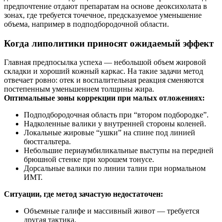
предпочтение отдают препаратам на основе деоксихолата в
зонах, где требуется точечное, предсказуемое уменьшение
объема, например в подподбородочной области.
Когда липолитики приносят ожидаемый эффект
Главная предпосылка успеха — небольшой объем жировой
складки и хороший кожный каркас. На такие задачи метод
отвечает ровно: отек и воспалительная реакция сменяются
постепенным уменьшением толщины жира.
Оптимальные зоны коррекции при малых отложениях:
Подподбородочная область при “втором подбородке”.
Надколенные валики у внутренней стороны коленей.
Локальные жировые “ушки” на спине под линией
бюстгальтера.
Небольшие периаумбиликальные выступы на передней
брюшной стенке при хорошем тонусе.
Дорсальные валики по линии талии при нормальном
ИМТ.
Ситуации, где метод зачастую недостаточен:
Объемные галифе и массивный живот — требуется
другая тактика.