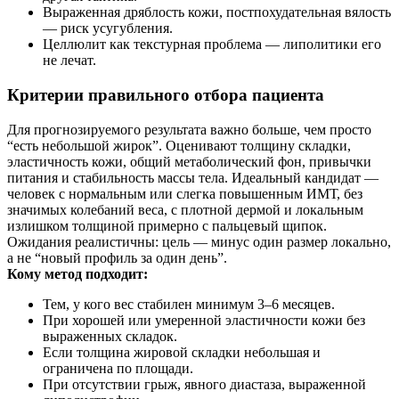
Выраженная дряблость кожи, постпохудательная вялость
— риск усугубления.
Целлюлит как текстурная проблема — липолитики его
не лечат.
Критерии правильного отбора пациента
Для прогнозируемого результата важно больше, чем просто
“есть небольшой жирок”. Оценивают толщину складки,
эластичность кожи, общий метаболический фон, привычки
питания и стабильность массы тела. Идеальный кандидат —
человек с нормальным или слегка повышенным ИМТ, без
значимых колебаний веса, с плотной дермой и локальным
излишком толщиной примерно с пальцевый щипок.
Ожидания реалистичны: цель — минус один размер локально,
а не “новый профиль за один день”.
Кому метод подходит:
Тем, у кого вес стабилен минимум 3–6 месяцев.
При хорошей или умеренной эластичности кожи без
выраженных складок.
Если толщина жировой складки небольшая и
ограничена по площади.
При отсутствии грыж, явного диастаза, выраженной