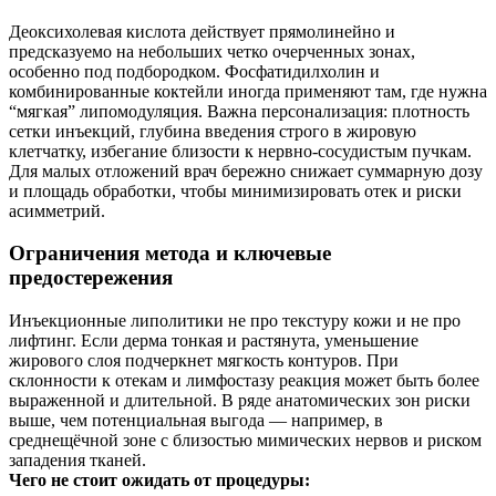
Деоксихолевая кислота действует прямолинейно и
предсказуемо на небольших четко очерченных зонах,
особенно под подбородком. Фосфатидилхолин и
комбинированные коктейли иногда применяют там, где нужна
“мягкая” липомодуляция. Важна персонализация: плотность
сетки инъекций, глубина введения строго в жировую
клетчатку, избегание близости к нервно‑сосудистым пучкам.
Для малых отложений врач бережно снижает суммарную дозу
и площадь обработки, чтобы минимизировать отек и риски
асимметрий.
Ограничения метода и ключевые
предостережения
Инъекционные липолитики не про текстуру кожи и не про
лифтинг. Если дерма тонкая и растянута, уменьшение
жирового слоя подчеркнет мягкость контуров. При
склонности к отекам и лимфостазу реакция может быть более
выраженной и длительной. В ряде анатомических зон риски
выше, чем потенциальная выгода — например, в
среднещёчной зоне с близостью мимических нервов и риском
западения тканей.
Чего не стоит ожидать от процедуры: