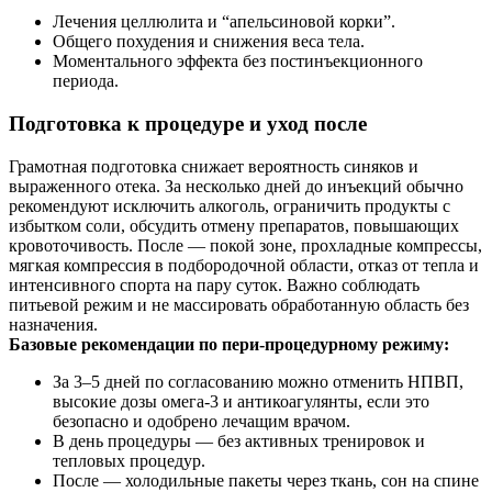
Лечения целлюлита и “апельсиновой корки”.
Общего похудения и снижения веса тела.
Моментального эффекта без постинъекционного
периода.
Подготовка к процедуре и уход после
Грамотная подготовка снижает вероятность синяков и
выраженного отека. За несколько дней до инъекций обычно
рекомендуют исключить алкоголь, ограничить продукты с
избытком соли, обсудить отмену препаратов, повышающих
кровоточивость. После — покой зоне, прохладные компрессы,
мягкая компрессия в подбородочной области, отказ от тепла и
интенсивного спорта на пару суток. Важно соблюдать
питьевой режим и не массировать обработанную область без
назначения.
Базовые рекомендации по пери‑процедурному режиму:
За 3–5 дней по согласованию можно отменить НПВП,
высокие дозы омега‑3 и антикоагулянты, если это
безопасно и одобрено лечащим врачом.
В день процедуры — без активных тренировок и
тепловых процедур.
После — холодильные пакеты через ткань, сон на спине