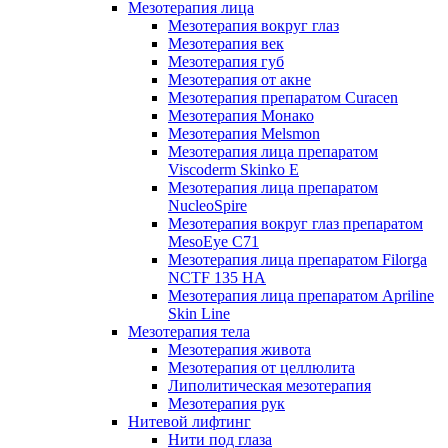
Мезотерапия лица
Мезотерапия вокруг глаз
Мезотерапия век
Мезотерапия губ
Мезотерапия от акне
Мезотерапия препаратом Curacen
Мезотерапия Монако
Мезотерапия Melsmon
Мезотерапия лица препаратом
Viscoderm Skinko E
Мезотерапия лица препаратом
NucleoSpire
Мезотерапия вокруг глаз препаратом
MesoEye С71
Мезотерапия лица препаратом Filorga
NCTF 135 HA
Мезотерапия лица препаратом Apriline
Skin Line
Мезотерапия тела
Мезотерапия живота
Мезотерапия от целлюлита
Липолитическая мезотерапия
Мезотерапия рук
Нитевой лифтинг
Нити под глаза