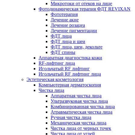
Микротоки от отеков на лице
Фотодинамическая терапия ФДТ REVIXAN
Фототерапия
Лечение акне
Лечение розацеа
Лечение пигментации
ФДТ лица
ФДТ лица и шеи
ФДТ лица, шеи, декольте
ФДТ спины
Аппаратная диагностика кожи
RF-лифтинг лица
Игольчатый RF лифтинг
Игольчатый RF лифтинг лица
Эстетическая косметология
Компьютерная дерматоскопия
Чистка лица
Аппаратная чистка лица
Ультразвуковая чистка лица
Комбинированная чистка лица
Атравматическая чистка лица
Ручная чистка лица
Механическая чистка лица
Чистка лица от черных точек
Чистка лица от угрей