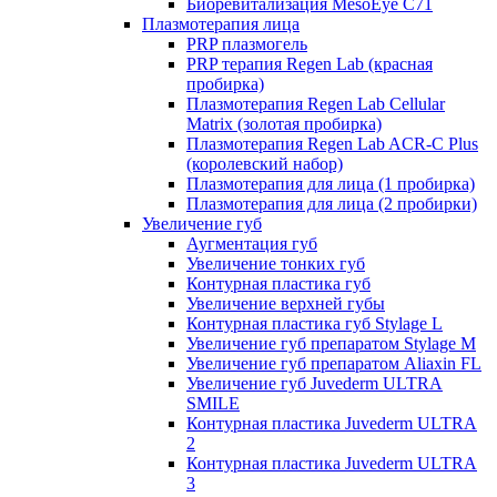
Биоревитализация MesoEye C71
Плазмотерапия лица
PRP плазмогель
PRP терапия Regen Lab (красная
пробирка)
Плазмотерапия Regen Lab Cellular
Matrix (золотая пробирка)
Плазмотерапия Regen Lab ACR-C Plus
(королевский набор)
Плазмотерапия для лица (1 пробирка)
Плазмотерапия для лица (2 пробирки)
Увеличение губ
Аугментация губ
Увеличение тонких губ
Контурная пластика губ
Увеличение верхней губы
Контурная пластика губ Stylage L
Увеличение губ препаратом Stylage M
Увеличение губ препаратом Aliaxin FL
Увеличение губ Juvederm ULTRA
SMILE
Контурная пластика Juvederm ULTRA
2
Контурная пластика Juvederm ULTRA
3