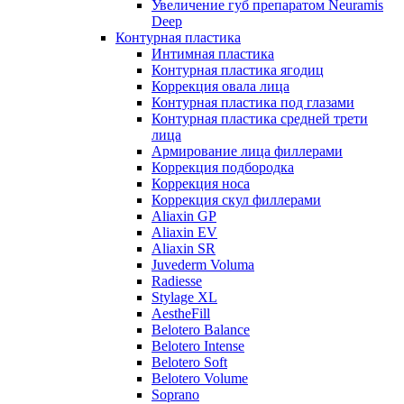
Увеличение губ препаратом Neuramis
Deep
Контурная пластика
Интимная пластика
Контурная пластика ягодиц
Коррекция овала лица
Контурная пластика под глазами
Контурная пластика средней трети
лица
Армирование лица филлерами
Коррекция подбородка
Коррекция носа
Коррекция скул филлерами
Aliaxin GP
Aliaxin EV
Aliaxin SR
Juvederm Voluma
Radiesse
Stylage XL
AestheFill
Belotero Balance
Belotero Intense
Belotero Soft
Belotero Volume
Soprano