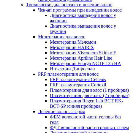
Трихология: диагностика и лечение волос
Чек-ап программы при выпадении волос
Диагностика выпадения волос у
женщин
Диагностика выпадения волос у
мужчин
Мезотерапия для волос
Мезотерапия Мэлсмон
Мезотерапия HAIR X
Мезотерапия Viscoderm Skinko E
Мезотерапия Apriline Hair Line
Мезотерапия Filorga NCTF 135 HA
Инъекции Дипроспан
PRP плазмотерапия для волос
PRP плазмотерапия Cellenis
PRP плазмотерапия Cortexil
Плазмотерапия для волос (1 пробирка)
Плазмотерапия для волос (2 пробирки)
Плазмотерапия Regen Lab BCT RK-
BCT-SP (синяя пробирка)
Лечение волос лазером
ФБМ волосистой части головы без
геля
ФДТ волосистой части головы с гелем
Лечение очаговой алопеции