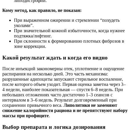
липодистрофии.
Кому метод, как правило, не показан:
При выраженном ожирении и стремлении “похудеть
уколами”.
При значительной кожной избыточности, когда нужнее
подтяжка/лифтинг.
При склонности к формированию плотных фиброзов в
зоне коррекции.
Какой результат ждать и когда его видно
После инъекций закономерны отек, уплотнение и ощущение
распирания на несколько дней. Это часть механизма:
разрушенные адипоциты запускают стерильное воспаление,
после которого объем уходит. Первая оценка заметна через 3–
4 недели, наиболее показательная — спустя 6–8 недель. При
небольших отложениях часто достаточно 1–3 сеансов с
интервалом в 3–6 недель. Результат долговременный при
сохранении привычного веса.
Липолитики не заменяют
снижение калорийности рациона и не препятствуют набору
массы при профиците
.
Выбор препарата и логика дозирования