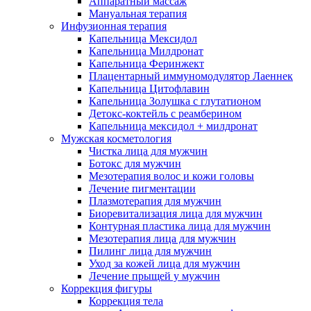
Аппаратный массаж
Мануальная терапия
Инфузионная терапия
Капельница Мексидол
Капельница Милдронат
Капельница Феринжект
Плацентарный иммуномодулятор Лаеннек
Капельница Цитофлавин
Капельница Золушка с глутатионом
Детокс-коктейль с реамберином
Капельница мексидол + милдронат
Мужская косметология
Чистка лица для мужчин
Ботокс для мужчин
Мезотерапия волос и кожи головы
Лечение пигментации
Плазмотерапия для мужчин
Биоревитализация лица для мужчин
Контурная пластика лица для мужчин
Мезотерапия лица для мужчин
Пилинг лица для мужчин
Уход за кожей лица для мужчин
Лечение прыщей у мужчин
Коррекция фигуры
Коррекция тела