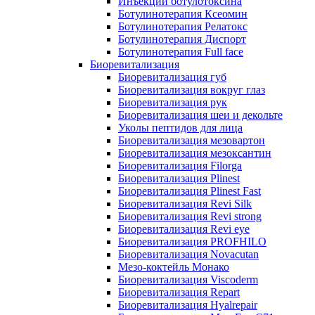
Инъекции ботулотоксина
Ботулинотерапия Ксеомин
Ботулинотерапия Релатокс
Ботулинотерапия Диспорт
Ботулинотерапия Full face
Биоревитализация
Биоревитализация губ
Биоревитализация вокруг глаз
Биоревитализация рук
Биоревитализация шеи и декольте
Уколы пептидов для лица
Биоревитализация мезовартон
Биоревитализация мезоксантин
Биоревитализация Filorga
Биоревитализация Plinest
Биоревитализация Plinest Fast
Биоревитализация Revi Silk
Биоревитализация Revi strong
Биоревитализация Revi eye
Биоревитализация PROFHILO
Биоревитализация Novacutan
Мезо-коктейль Монако
Биоревитализация Viscoderm
Биоревитализация Repart
Биоревитализация Hyalrepair