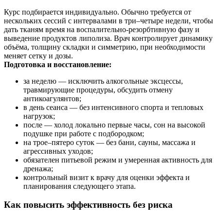
Курс подбирается индивидуально. Обычно требуется от
нескольких сессий с интервалами в три–четыре недели, чтобы
дать тканям время на воспалительно‑резорбтивную фазу и
выведение продуктов липолиза. Врач контролирует динамику
объёма, толщину складки и симметрию, при необходимости
меняет сетку и дозы.
Подготовка и восстановление:
за неделю — исключить алкогольные эксцессы,
травмирующие процедуры, обсудить отмену
антикоагулянтов;
в день сеанса — без интенсивного спорта и тепловых
нагрузок;
после — холод локально первые часы, сон на высокой
подушке при работе с подбородком;
на трое–пятеро суток — без бани, сауны, массажа и
агрессивных уходов;
обязателен питьевой режим и умеренная активность для
дренажа;
контрольный визит к врачу для оценки эффекта и
планирования следующего этапа.
Как повысить эффективность без риска