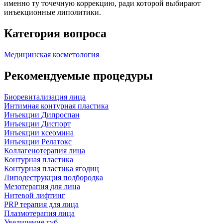
именно ту точечную коррекцию, ради которой выбирают
инъекционные липолитики.
Категория вопроса
Медицинская косметология
Рекомендуемые процедуры
Биоревитализация лица
Интимная контурная пластика
Инъекции Дипроспан
Инъекции Диспорт
Инъекции ксеомина
Инъекции Релатокс
Коллагенотерапия лица
Контурная пластика
Контурная пластика ягодиц
Липодеструкция подбородка
Мезотерапия для лица
Нитевой лифтинг
PRP терапия для лица
Плазмотерапия лица
Увеличение губ