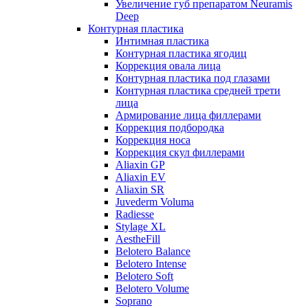
Увеличение губ препаратом Neuramis
Deep
Контурная пластика
Интимная пластика
Контурная пластика ягодиц
Коррекция овала лица
Контурная пластика под глазами
Контурная пластика средней трети
лица
Армирование лица филлерами
Коррекция подбородка
Коррекция носа
Коррекция скул филлерами
Aliaxin GP
Aliaxin EV
Aliaxin SR
Juvederm Voluma
Radiesse
Stylage XL
AestheFill
Belotero Balance
Belotero Intense
Belotero Soft
Belotero Volume
Soprano