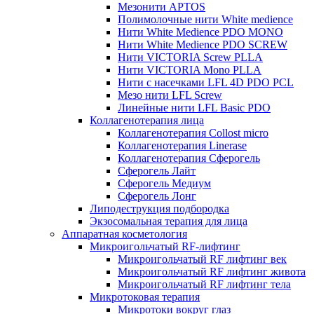
Мезонити APTOS
Полимолочные нити White medience
Нити White Medience PDO MONO
Нити White Medience PDO SCREW
Нити VICTORIA Screw PLLA
Нити VICTORIA Mono PLLA
Нити с насечками LFL 4D PDO PCL
Мезо нити LFL Screw
Линейные нити LFL Basic PDO
Коллагенотерапия лица
Коллагенотерапия Collost micro
Коллагенотерапия Linerase
Коллагенотерапия Сферогель
Сферогель Лайт
Сферогель Медиум
Сферогель Лонг
Липодеструкция подбородка
Экзосомальная терапия для лица
Аппаратная косметология
Микроигольчатый RF-лифтинг
Микроигольчатый RF лифтинг век
Микроигольчатый RF лифтинг живота
Микроигольчатый RF лифтинг тела
Микротоковая терапия
Микротоки вокруг глаз