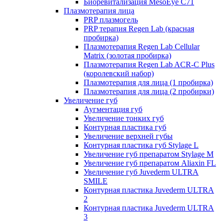
Биоревитализация MesoEye C71
Плазмотерапия лица
PRP плазмогель
PRP терапия Regen Lab (красная
пробирка)
Плазмотерапия Regen Lab Cellular
Matrix (золотая пробирка)
Плазмотерапия Regen Lab ACR-C Plus
(королевский набор)
Плазмотерапия для лица (1 пробирка)
Плазмотерапия для лица (2 пробирки)
Увеличение губ
Аугментация губ
Увеличение тонких губ
Контурная пластика губ
Увеличение верхней губы
Контурная пластика губ Stylage L
Увеличение губ препаратом Stylage M
Увеличение губ препаратом Aliaxin FL
Увеличение губ Juvederm ULTRA
SMILE
Контурная пластика Juvederm ULTRA
2
Контурная пластика Juvederm ULTRA
3