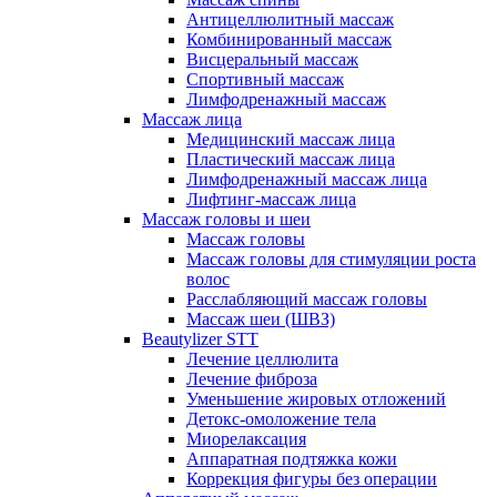
Антицеллюлитный массаж
Комбинированный массаж
Висцеральный массаж
Спортивный массаж
Лимфодренажный массаж
Массаж лица
Медицинский массаж лица
Пластический массаж лица
Лимфодренажный массаж лица
Лифтинг-массаж лица
Массаж головы и шеи
Массаж головы
Массаж головы для стимуляции роста
волос
Расслабляющий массаж головы
Массаж шеи (ШВЗ)
Beautylizer STT
Лечение целлюлита
Лечение фиброза
Уменьшение жировых отложений
Детокс-омоложение тела
Миорелаксация
Аппаратная подтяжка кожи
Коррекция фигуры без операции