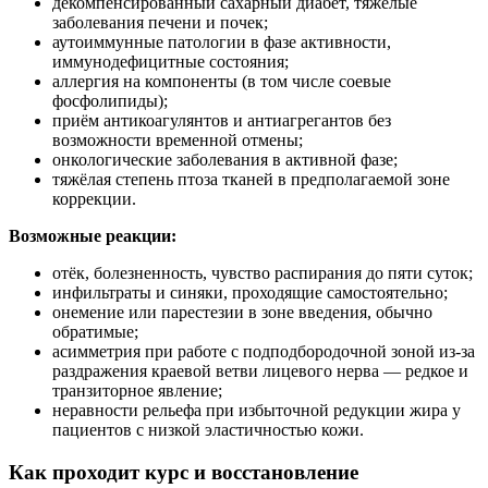
декомпенсированный сахарный диабет, тяжёлые
заболевания печени и почек;
аутоиммунные патологии в фазе активности,
иммунодефицитные состояния;
аллергия на компоненты (в том числе соевые
фосфолипиды);
приём антикоагулянтов и антиагрегантов без
возможности временной отмены;
онкологические заболевания в активной фазе;
тяжёлая степень птоза тканей в предполагаемой зоне
коррекции.
Возможные реакции:
отёк, болезненность, чувство распирания до пяти суток;
инфильтраты и синяки, проходящие самостоятельно;
онемение или парестезии в зоне введения, обычно
обратимые;
асимметрия при работе с подподбородочной зоной из‑за
раздражения краевой ветви лицевого нерва — редкое и
транзиторное явление;
неравности рельефа при избыточной редукции жира у
пациентов с низкой эластичностью кожи.
Как проходит курс и восстановление