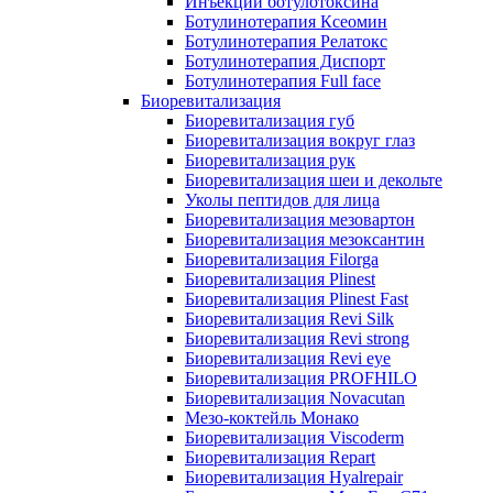
Инъекции ботулотоксина
Ботулинотерапия Ксеомин
Ботулинотерапия Релатокс
Ботулинотерапия Диспорт
Ботулинотерапия Full face
Биоревитализация
Биоревитализация губ
Биоревитализация вокруг глаз
Биоревитализация рук
Биоревитализация шеи и декольте
Уколы пептидов для лица
Биоревитализация мезовартон
Биоревитализация мезоксантин
Биоревитализация Filorga
Биоревитализация Plinest
Биоревитализация Plinest Fast
Биоревитализация Revi Silk
Биоревитализация Revi strong
Биоревитализация Revi eye
Биоревитализация PROFHILO
Биоревитализация Novacutan
Мезо-коктейль Монако
Биоревитализация Viscoderm
Биоревитализация Repart
Биоревитализация Hyalrepair