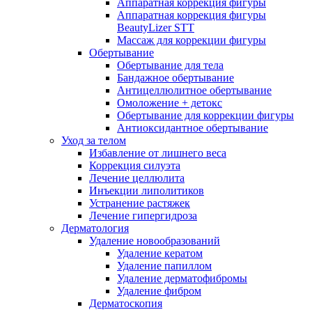
Аппаратная коррекция фигуры
Аппаратная коррекция фигуры
BeautyLizer STT
Массаж для коррекции фигуры
Обертывание
Обертывание для тела
Бандажное обертывание
Антицеллюлитное обертывание
Омоложение + детокс
Обертывание для коррекции фигуры
Антиоксидантное обертывание
Уход за телом
Избавление от лишнего веса
Коррекция силуэта
Лечение целлюлита
Инъекции липолитиков
Устранение растяжек
Лечение гипергидроза
Дерматология
Удаление новообразований
Удаление кератом
Удаление папиллом
Удаление дерматофибромы
Удаление фибром
Дерматоскопия