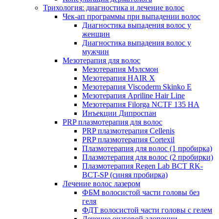
Трихология: диагностика и лечение волос
Чек-ап программы при выпадении волос
Диагностика выпадения волос у
женщин
Диагностика выпадения волос у
мужчин
Мезотерапия для волос
Мезотерапия Мэлсмон
Мезотерапия HAIR X
Мезотерапия Viscoderm Skinko E
Мезотерапия Apriline Hair Line
Мезотерапия Filorga NCTF 135 HA
Инъекции Дипроспан
PRP плазмотерапия для волос
PRP плазмотерапия Cellenis
PRP плазмотерапия Cortexil
Плазмотерапия для волос (1 пробирка)
Плазмотерапия для волос (2 пробирки)
Плазмотерапия Regen Lab BCT RK-
BCT-SP (синяя пробирка)
Лечение волос лазером
ФБМ волосистой части головы без
геля
ФДТ волосистой части головы с гелем
Лечение очаговой алопеции