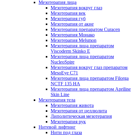
Мезотерапия лица
Мезотерапия вокруг глаз
Мезотерапия век
Мезотерапия губ
Мезотерапия от акне
Мезотерапия препаратом Curacen
Мезотерапия Монако
Мезотерапия Melsmon
Мезотерапия лица препаратом
Viscoderm Skinko E
Мезотерапия лица препаратом
NucleoSpire
Мезотерапия вокруг глаз препаратом
MesoEye С71
Мезотерапия лица препаратом Filorga
NCTF 135 HA
Мезотерапия лица препаратом Apriline
Skin Line
Мезотерапия тела
Мезотерапия живота
Мезотерапия от целлюлита
Липолитическая мезотерапия
Мезотерапия рук
Нитевой лифтинг
Нити под глаза