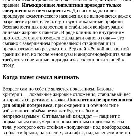
правила.
Инъекционные липолитики проводят только
совершеннолетним пациентам
. До восемнадцати лет
процедура косметического назначения не выполняется даже с
разрешения родителей: отсутствуют доказанные профили
безопасности для подростков и стабильная конфигурация
лицевых жировых пакетов. В ряде клиник по внутренним
протоколам старт возможен с двадцати одного года — это
связано с завершением гормональной стабилизации и
предсказуемостью результатов. Верхней жёсткой возрастной
границы нет, но после менопаузы и андрогенодефицита чаще
требуются сочетанные подходы из‑за склонности тканей к
птозу.
Когда имеет смысл начинать
Возраст сам по себе не является показанием. Базовые
критерии — локальные жировые отложения, стабильный вес
и хорошая сократимость кожи.
Липолитики не применяются
для общей потери веса
, при ожирении и отёчном типе
избыточного объёма результат будет слабым и
непредсказуемым. Оптимальный кандидат — пациент с
нормальным или умеренно повышенным индексом массы
тела, у которого есть стойкая «подушечка» под подбородком,
в области брыли, на коленях, «галифе», над коленями или по