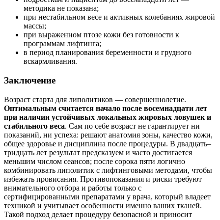
методика не показана;
при нестабильном весе и активных колебаниях жировой
массы;
при выраженном птозе кожи без готовности к
программам лифтинга;
в период планирования беременности и грудного
вскармливания.
Заключение
Возраст старта для липолитиков — совершеннолетие.
Оптимальным считается начало после восемнадцати лет
при наличии устойчивых локальных жировых ловушек и
стабильного веса
. Сам по себе возраст не гарантирует ни
показаний, ни успеха: решают анатомия зоны, качество кожи,
общее здоровье и дисциплина после процедуры. В двадцать–
тридцать лет результат предсказуем и часто достигается
меньшим числом сеансов; после сорока пяти логично
комбинировать липолитик с лифтинговыми методами, чтобы
избежать провисания. Противопоказания и риски требуют
внимательного отбора и работы только с
сертифицированными препаратами у врача, который владеет
техникой и учитывает особенности именно ваших тканей.
Такой подход делает процедуру безопасной и приносит