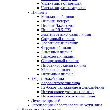
Чистка лица от прыщей
Чистка лица от комедонов
Пилинги
Миндальный пилинг
Пилинг Biorepeel
Пилинг Джесснера
Пилинг PRX-T33
Желтый ретиноловый пилинг
Срединный пилинг
Азелаиновый пилинг
Феруловый пилинг
Алмазный пилинг
Гликолевый пилинг
Салициловый пилинг
Пировиноградный пилинг
Молочный пилинг
Интимный пилинг
Уход за кожей лица
Карбокситерапия лица
Глубокое увлажнение и фейслифтинг
Интенсивное увлажнение лица
Интенсивное омоложение лица
Лечение прыщей
Регенерация и восстановление кожи лица
Лазерная косметология