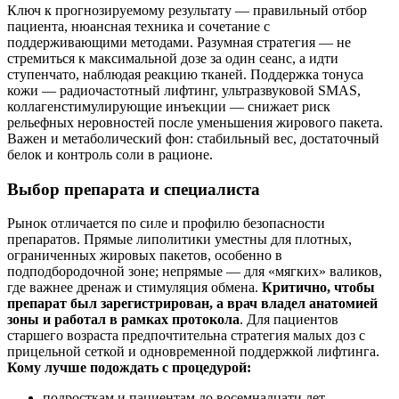
Ключ к прогнозируемому результату — правильный отбор
пациента, нюансная техника и сочетание с
поддерживающими методами. Разумная стратегия — не
стремиться к максимальной дозе за один сеанс, а идти
ступенчато, наблюдая реакцию тканей. Поддержка тонуса
кожи — радиочастотный лифтинг, ультразвуковой SMAS,
коллагенстимулирующие инъекции — снижает риск
рельефных неровностей после уменьшения жирового пакета.
Важен и метаболический фон: стабильный вес, достаточный
белок и контроль соли в рационе.
Выбор препарата и специалиста
Рынок отличается по силе и профилю безопасности
препаратов. Прямые липолитики уместны для плотных,
ограниченных жировых пакетов, особенно в
подподбородочной зоне; непрямые — для «мягких» валиков,
где важнее дренаж и стимуляция обмена.
Критично, чтобы
препарат был зарегистрирован, а врач владел анатомией
зоны и работал в рамках протокола
. Для пациентов
старшего возраста предпочтительна стратегия малых доз с
прицельной сеткой и одновременной поддержкой лифтинга.
Кому лучше подождать с процедурой:
подросткам и пациентам до восемнадцати лет —