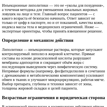
Инъекционные липолитики — это не «уколы для похудения»,
а точечная методика для уменьшения локальных жировых
ловушек на лице и теле. Главный вопрос пациентов — с
какого возраста её безопасно начинать. Ответ зависит не
только от цифр в паспорте, но и от показаний, качества кожи,
индекса массы тела и медицинских ограничений. Ниже —
экспертные ориентиры, чтобы принять взвешенное решение.
Определение и механизм действия
Липолитики — инъекционные растворы, которые запускают
контролируемый липолиз в жировой клетчатке. Прямые
составы на основе деоксихолевой кислоты разрушают
мембраны адипоцитов и сокращают объём жира с
последующим выведением через лимфатическую систему.
Непрямые формулы (например, фосфатидилхолин в сочетании
с дренажными и метаболическими компонентами) усиливают
обмен в тканях и улучшают микроциркуляцию, работая мягче.
Выбор препарата, глубины и техники зависит от зоны,
толщины жировой складки и целей пациента.
Возрастные ограничения и юридическая сторона
В эстетической трихологии и косметологии действуют чёткие