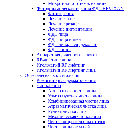
Микротоки от отеков на лице
Фотодинамическая терапия ФДТ REVIXAN
Фототерапия
Лечение акне
Лечение розацеа
Лечение пигментации
ФДТ лица
ФДТ лица и шеи
ФДТ лица, шеи, декольте
ФДТ спины
Аппаратная диагностика кожи
RF-лифтинг лица
Игольчатый RF лифтинг
Игольчатый RF лифтинг лица
Эстетическая косметология
Компьютерная дерматоскопия
Чистка лица
Аппаратная чистка лица
Ультразвуковая чистка лица
Комбинированная чистка лица
Атравматическая чистка лица
Ручная чистка лица
Механическая чистка лица
Чистка лица от черных точек
Чистка лица от угрей