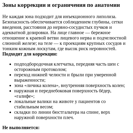
Зоны коррекции и ограничения по анатомии
Не каждая зона подходит для инъекционного липолиза.
Безопасность обеспечивается соблюдением глубины, сетки
введения, расстояния до нервно‑сосудистых пучков и
адекватной дозировки. На лице главное — бережное
отношение к краевой ветви лицевого нерва и подчелюстной
слюнной железе; на теле — к проекциям крупных сосудов и
тонким кожным лоскутам, где высок риск неровностей.
Подходит для коррекции:
подподбородочная клетчатка, передняя часть шеи с
осторожным протоколом;
переход нижней челюсти и брыли при умеренной
выраженности;
зона «личика колена», внутренняя поверхность колен;
наружная и переднебоковая поверхность бёдер,
«галифе»;
локальные валики на животе у пациентов со
стабильным весом;
складки по линии бюстгальтера на спине, верх
наружной поверхности плеч.
Не выполняется: