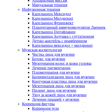
Аппаратный массаж
Мануальная терапия
Инфузионная терапия
Капельница Мексидол
Капельница Милдронат
Капельница Феринжект
Плацентарный иммуномодулятор Лаеннек
Капельница Цитофлавин
Капельница Золушка с глутатионом
Детокс-коктейль с реамберином
Капельница мексидол + милдронат
Мужская косметология
Чистка лица для мужчин
Ботокс для мужчин
Мезотерапия волос и кожи головы
Лечение пигментации
Плазмотерапия для мужчин
Биоревитализация лица для мужчин
Контурная пластика лица для мужчин
Мезотерапия лица для мужчин
Пилинг лица для мужчин
Уход за кожей лица для мужчин
Лечение прыщей у мужчин
Коррекция фигуры
Коррекция тела