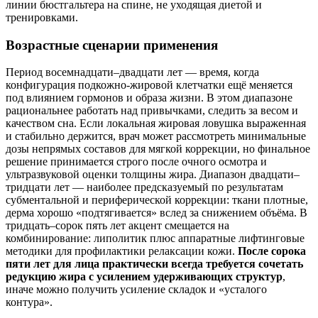
линии бюстгальтера на спине, не уходящая диетой и
тренировками.
Возрастные сценарии применения
Период восемнадцати–двадцати лет — время, когда
конфигурация подкожно‑жировой клетчатки ещё меняется
под влиянием гормонов и образа жизни. В этом диапазоне
рациональнее работать над привычками, следить за весом и
качеством сна. Если локальная жировая ловушка выраженная
и стабильно держится, врач может рассмотреть минимальные
дозы непрямых составов для мягкой коррекции, но финальное
решение принимается строго после очного осмотра и
ультразвуковой оценки толщины жира. Диапазон двадцати–
тридцати лет — наиболее предсказуемый по результатам
субментальной и периферической коррекции: ткани плотные,
дерма хорошо «подтягивается» вслед за снижением объёма. В
тридцать–сорок пять лет акцент смещается на
комбинирование: липолитик плюс аппаратные лифтинговые
методики для профилактики релаксации кожи.
После сорока
пяти лет для лица практически всегда требуется сочетать
редукцию жира с усилением удерживающих структур
,
иначе можно получить усиление складок и «усталого
контура».