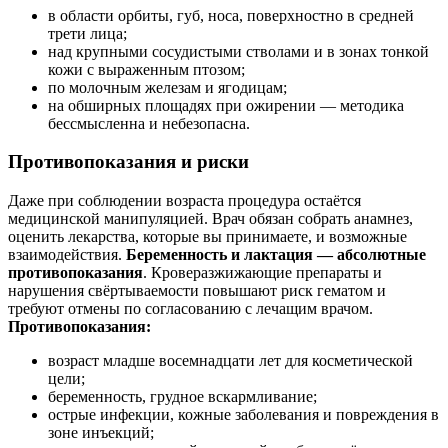
в области орбиты, губ, носа, поверхностно в средней
трети лица;
над крупными сосудистыми стволами и в зонах тонкой
кожи с выраженным птозом;
по молочным железам и ягодицам;
на обширных площадях при ожирении — методика
бессмысленна и небезопасна.
Противопоказания и риски
Даже при соблюдении возраста процедура остаётся
медицинской манипуляцией. Врач обязан собрать анамнез,
оценить лекарства, которые вы принимаете, и возможные
взаимодействия.
Беременность и лактация — абсолютные
противопоказания
. Кроверазжижающие препараты и
нарушения свёртываемости повышают риск гематом и
требуют отмены по согласованию с лечащим врачом.
Противопоказания:
возраст младше восемнадцати лет для косметической
цели;
беременность, грудное вскармливание;
острые инфекции, кожные заболевания и повреждения в
зоне инъекций;