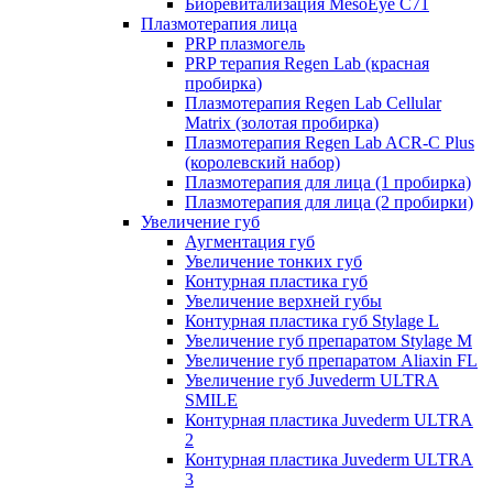
Биоревитализация MesoEye C71
Плазмотерапия лица
PRP плазмогель
PRP терапия Regen Lab (красная
пробирка)
Плазмотерапия Regen Lab Cellular
Matrix (золотая пробирка)
Плазмотерапия Regen Lab ACR-C Plus
(королевский набор)
Плазмотерапия для лица (1 пробирка)
Плазмотерапия для лица (2 пробирки)
Увеличение губ
Аугментация губ
Увеличение тонких губ
Контурная пластика губ
Увеличение верхней губы
Контурная пластика губ Stylage L
Увеличение губ препаратом Stylage M
Увеличение губ препаратом Aliaxin FL
Увеличение губ Juvederm ULTRA
SMILE
Контурная пластика Juvederm ULTRA
2
Контурная пластика Juvederm ULTRA
3