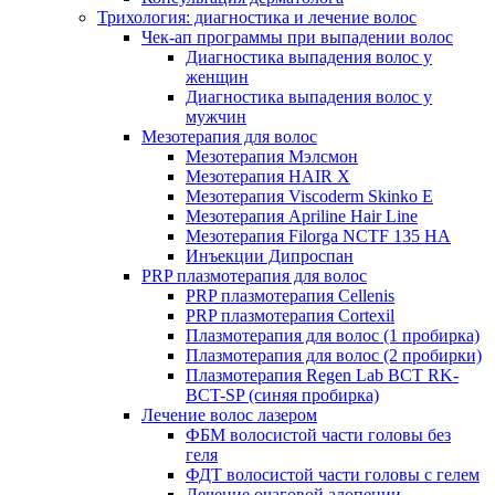
Трихология: диагностика и лечение волос
Чек-ап программы при выпадении волос
Диагностика выпадения волос у
женщин
Диагностика выпадения волос у
мужчин
Мезотерапия для волос
Мезотерапия Мэлсмон
Мезотерапия HAIR X
Мезотерапия Viscoderm Skinko E
Мезотерапия Apriline Hair Line
Мезотерапия Filorga NCTF 135 HA
Инъекции Дипроспан
PRP плазмотерапия для волос
PRP плазмотерапия Cellenis
PRP плазмотерапия Cortexil
Плазмотерапия для волос (1 пробирка)
Плазмотерапия для волос (2 пробирки)
Плазмотерапия Regen Lab BCT RK-
BCT-SP (синяя пробирка)
Лечение волос лазером
ФБМ волосистой части головы без
геля
ФДТ волосистой части головы с гелем
Лечение очаговой алопеции