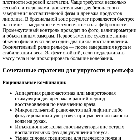
плотности жировой клетчатки. Чаще требуется несколько
сессий с интервалами, достаточными для безопасного
завершения воспалительной фазы и дренажа продуктов
липолиза. В брахиальной зоне результат проявляется быстрее,
на спине — медленнее и «ступенчато» из‑за фиброзности.
Промежуточный контроль проводят по фото, калиперометрии
и объективным замерам. Первое заметное сужение линии
обычно фиксируют через один-два цикла восстановления.
Окончательный релиз рельефа — после завершения курса и
стабилизации веса. Эффект стойкий, если поддерживать
массу тела и не провоцировать большие колебания.
Сочетанные стратегии для упругости и рельефа
Рациональные комбинации:
Аппаратная радиочастотная или микротоковая
стимуляция для дренажа в ранний период
восстановления по назначению врача.
Микроигольчатый радиочастотный лифтинг либо
фокусированный ультразвук при умеренной вялости
кожи на руках.
Инъекционные коллагеностимуляторы вне острых
воспалительных фаз для улучшения тонуса.
Умная силовая тренировка для плечевого пояса и