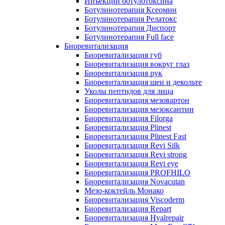
Инъекции ботулотоксина
Ботулинотерапия Ксеомин
Ботулинотерапия Релатокс
Ботулинотерапия Диспорт
Ботулинотерапия Full face
Биоревитализация
Биоревитализация губ
Биоревитализация вокруг глаз
Биоревитализация рук
Биоревитализация шеи и декольте
Уколы пептидов для лица
Биоревитализация мезовартон
Биоревитализация мезоксантин
Биоревитализация Filorga
Биоревитализация Plinest
Биоревитализация Plinest Fast
Биоревитализация Revi Silk
Биоревитализация Revi strong
Биоревитализация Revi eye
Биоревитализация PROFHILO
Биоревитализация Novacutan
Мезо-коктейль Монако
Биоревитализация Viscoderm
Биоревитализация Repart
Биоревитализация Hyalrepair