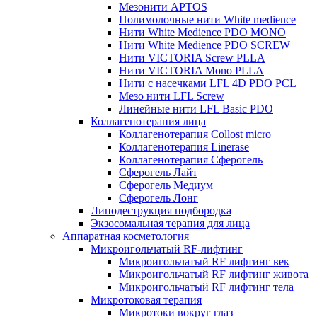
Мезонити APTOS
Полимолочные нити White medience
Нити White Medience PDO MONO
Нити White Medience PDO SCREW
Нити VICTORIA Screw PLLA
Нити VICTORIA Mono PLLA
Нити с насечками LFL 4D PDO PCL
Мезо нити LFL Screw
Линейные нити LFL Basic PDO
Коллагенотерапия лица
Коллагенотерапия Collost micro
Коллагенотерапия Linerase
Коллагенотерапия Сферогель
Сферогель Лайт
Сферогель Медиум
Сферогель Лонг
Липодеструкция подбородка
Экзосомальная терапия для лица
Аппаратная косметология
Микроигольчатый RF-лифтинг
Микроигольчатый RF лифтинг век
Микроигольчатый RF лифтинг живота
Микроигольчатый RF лифтинг тела
Микротоковая терапия
Микротоки вокруг глаз