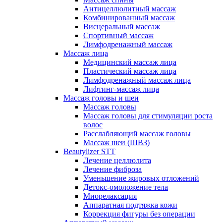
Антицеллюлитный массаж
Комбинированный массаж
Висцеральный массаж
Спортивный массаж
Лимфодренажный массаж
Массаж лица
Медицинский массаж лица
Пластический массаж лица
Лимфодренажный массаж лица
Лифтинг-массаж лица
Массаж головы и шеи
Массаж головы
Массаж головы для стимуляции роста
волос
Расслабляющий массаж головы
Массаж шеи (ШВЗ)
Beautylizer STT
Лечение целлюлита
Лечение фиброза
Уменьшение жировых отложений
Детокс-омоложение тела
Миорелаксация
Аппаратная подтяжка кожи
Коррекция фигуры без операции