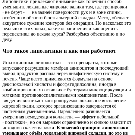
Липолитики привлекают внимание как точечный способ
уменьшить локальные жировые валики там, где тренировки
«не берут» — на задней поверхности рук и в зоне спины,
особенно в области бюстгальтерной складки. Метод обещает
аккуратное сужение контуров без операции. Но насколько это
реально в этих зонах, какие ограничения и как оценить
перспективы до начала курса? Разберёмся объективно и по
делу.
Что такое липолитики и как они работают
Инъекционные липолитики — это препараты, которые
запускают разрушение мембран адипоцитов и последующий
вывод продуктов распада через лимфатическую систему и
печень. Чаще всего применяются формулы на основе
дексиохолевой кислоты и фосфатидилхолина, иногда в
комбинированных составках с бустерами микроциркуляции и
мягкими противовоспалительными компонентами. После
введения возникает контролируемое локальное воспаление
жировой ткани, которое организованно завершается её
частичным уменьшением. Параллельно развивается
умеренная ремоделяция коллагена — эффект небольшой
«подтяжки», но он выражен ограниченно и сильно зависит от
исходного качества кожи.
Ключевой принцип: липолитики
уменьшают объём локальной жировой складки, но это не