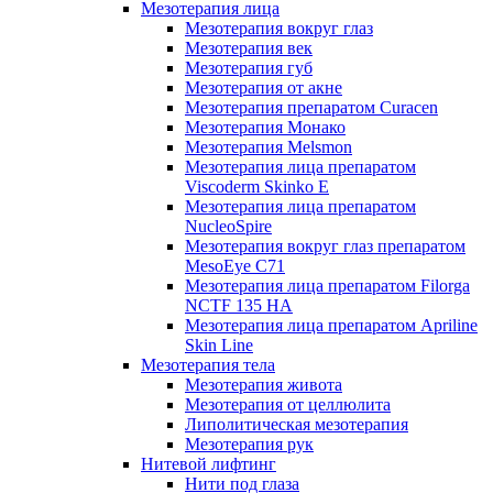
Мезотерапия лица
Мезотерапия вокруг глаз
Мезотерапия век
Мезотерапия губ
Мезотерапия от акне
Мезотерапия препаратом Curacen
Мезотерапия Монако
Мезотерапия Melsmon
Мезотерапия лица препаратом
Viscoderm Skinko E
Мезотерапия лица препаратом
NucleoSpire
Мезотерапия вокруг глаз препаратом
MesoEye С71
Мезотерапия лица препаратом Filorga
NCTF 135 HA
Мезотерапия лица препаратом Apriline
Skin Line
Мезотерапия тела
Мезотерапия живота
Мезотерапия от целлюлита
Липолитическая мезотерапия
Мезотерапия рук
Нитевой лифтинг
Нити под глаза