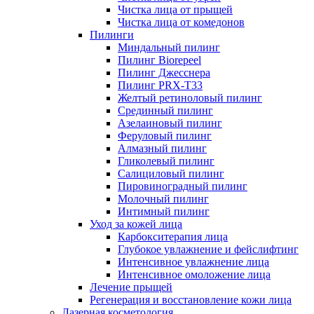
Чистка лица от прыщей
Чистка лица от комедонов
Пилинги
Миндальный пилинг
Пилинг Biorepeel
Пилинг Джесснера
Пилинг PRX-T33
Желтый ретиноловый пилинг
Срединный пилинг
Азелаиновый пилинг
Феруловый пилинг
Алмазный пилинг
Гликолевый пилинг
Салициловый пилинг
Пировиноградный пилинг
Молочный пилинг
Интимный пилинг
Уход за кожей лица
Карбокситерапия лица
Глубокое увлажнение и фейслифтинг
Интенсивное увлажнение лица
Интенсивное омоложение лица
Лечение прыщей
Регенерация и восстановление кожи лица
Лазерная косметология