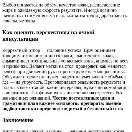
Выбор опирается на объём, качество кожи, распределение
жира и ожидаемую скорость результата. Иногда логично
начинать с снижения веса и только затем точно дорабатывать
локальные зоны.
Как оценить перспективы на очной
консультации
Корректный отбор — половина успеха. Врач оценивает
толщину и консистенцию складки, эластичность кожи,
симметрию, потенциальные «опасные» зоны, анамнез по весу
и привычки. Делают метки на стоя, проверяют, как меняется
рельеф при движении рук и при нагрузке на мышцы спины.
Обсуждают цели: где нужен акцент на уменьшение объёма, а
где — на упругость. Проговаривают реальность результата и
план: сколько этапов, какие интервалы, нужна ли комбинация
с лифтингом. Так формируется персональная стратегия без
завышенных ожиданий.
Честно поставленные цели и
грамотный план важнее «сильного» препарата: именно
подбор тактики определяет видимый и безопасный итог.
Заключение
Липолитики для рук и спины — рабочий инструмент, когда