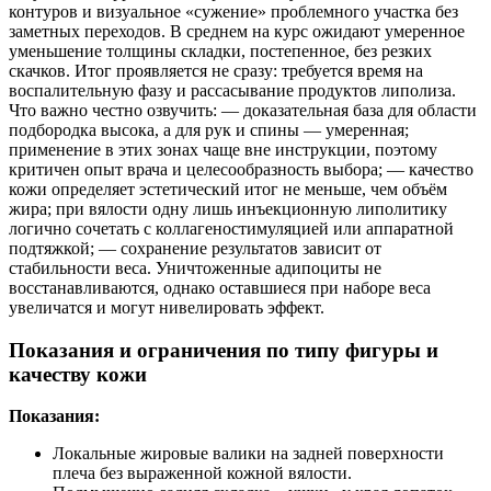
контуров и визуальное «сужение» проблемного участка без
заметных переходов. В среднем на курс ожидают умеренное
уменьшение толщины складки, постепенное, без резких
скачков. Итог проявляется не сразу: требуется время на
воспалительную фазу и рассасывание продуктов липолиза.
Что важно честно озвучить: — доказательная база для области
подбородка высока, а для рук и спины — умеренная;
применение в этих зонах чаще вне инструкции, поэтому
критичен опыт врача и целесообразность выбора; — качество
кожи определяет эстетический итог не меньше, чем объём
жира; при вялости одну лишь инъекционную липолитику
логично сочетать с коллагеностимуляцией или аппаратной
подтяжкой; — сохранение результатов зависит от
стабильности веса. Уничтоженные адипоциты не
восстанавливаются, однако оставшиеся при наборе веса
увеличатся и могут нивелировать эффект.
Показания и ограничения по типу фигуры и
качеству кожи
Показания:
Локальные жировые валики на задней поверхности
плеча без выраженной кожной вялости.