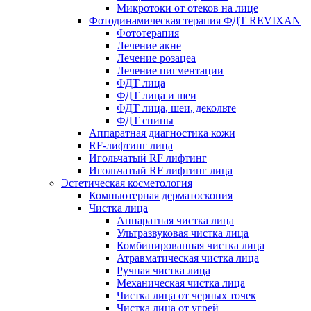
Микротоки от отеков на лице
Фотодинамическая терапия ФДТ REVIXAN
Фототерапия
Лечение акне
Лечение розацеа
Лечение пигментации
ФДТ лица
ФДТ лица и шеи
ФДТ лица, шеи, декольте
ФДТ спины
Аппаратная диагностика кожи
RF-лифтинг лица
Игольчатый RF лифтинг
Игольчатый RF лифтинг лица
Эстетическая косметология
Компьютерная дерматоскопия
Чистка лица
Аппаратная чистка лица
Ультразвуковая чистка лица
Комбинированная чистка лица
Атравматическая чистка лица
Ручная чистка лица
Механическая чистка лица
Чистка лица от черных точек
Чистка лица от угрей