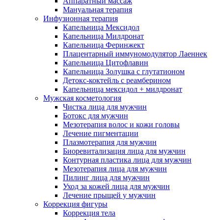
Аппаратный массаж
Мануальная терапия
Инфузионная терапия
Капельница Мексидол
Капельница Милдронат
Капельница Феринжект
Плацентарный иммуномодулятор Лаеннек
Капельница Цитофлавин
Капельница Золушка с глутатионом
Детокс-коктейль с реамберином
Капельница мексидол + милдронат
Мужская косметология
Чистка лица для мужчин
Ботокс для мужчин
Мезотерапия волос и кожи головы
Лечение пигментации
Плазмотерапия для мужчин
Биоревитализация лица для мужчин
Контурная пластика лица для мужчин
Мезотерапия лица для мужчин
Пилинг лица для мужчин
Уход за кожей лица для мужчин
Лечение прыщей у мужчин
Коррекция фигуры
Коррекция тела