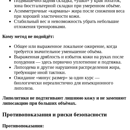
Подмышечно-задняя складка, «ушки» у края лопаток,
зона бюстгальтерной складки при умеренном объёме.
Асимметричные «карманы» жира после снижения веса
при хорошей эластичности кожи.
Стабильный вес и невозможность убрать небольшие
отложения тренировками.
Кому метод не подойдёт:
Общее или выраженное локальное ожирение, когда
требуется значительное уменьшение объёма.
Выраженная дряблость и избыток кожи на руках после
похудения — здесь первично уплотнение и подтяжка.
Липоэдема и другие нарушения распределения жира,
требующие иной тактики.
Ожидание «минус размер» за один курс —
биологически нереалистично для инъекционного
липолиза.
Липолитики не подтягивают лишнюю кожу и не заменяют
липосакцию при больших объёмах.
Противопоказания и риски безопасности
Противопоказания: