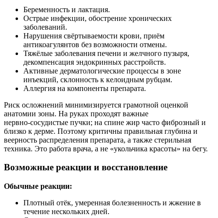
Беременность и лактация.
Острые инфекции, обострение хронических
заболеваний.
Нарушения свёртываемости крови, приём
антикоагулянтов без возможности отмены.
Тяжёлые заболевания печени и желчного пузыря,
декомпенсация эндокринных расстройств.
Активные дерматологические процессы в зоне
инъекций, склонность к келоидным рубцам.
Аллергия на компоненты препарата.
Риск осложнений минимизируется грамотной оценкой
анатомии зоны. На руках проходят важные
нервно‑сосудистые пучки; на спине жир часто фиброзный и
близко к дерме. Поэтому критичны правильная глубина и
веерность распределения препарата, а также стерильная
техника. Это работа врача, а не «укольчика красоты» на бегу.
Возможные реакции и восстановление
Обычные реакции:
Плотный отёк, умеренная болезненность и жжение в
течение нескольких дней.