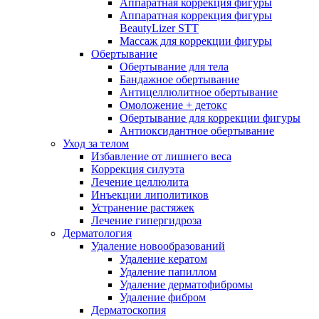
Аппаратная коррекция фигуры
Аппаратная коррекция фигуры
BeautyLizer STT
Массаж для коррекции фигуры
Обертывание
Обертывание для тела
Бандажное обертывание
Антицеллюлитное обертывание
Омоложение + детокс
Обертывание для коррекции фигуры
Антиоксидантное обертывание
Уход за телом
Избавление от лишнего веса
Коррекция силуэта
Лечение целлюлита
Инъекции липолитиков
Устранение растяжек
Лечение гипергидроза
Дерматология
Удаление новообразований
Удаление кератом
Удаление папиллом
Удаление дерматофибромы
Удаление фибром
Дерматоскопия