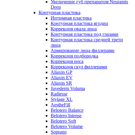
Увеличение губ препаратом Neuramis
Deep
Контурная пластика
Интимная пластика
Контурная пластика ягодиц
Коррекция овала лица
Контурная пластика под глазами
Контурная пластика средней трети
лица
Армирование лица филлерами
Коррекция подбородка
Коррекция носа
Коррекция скул филлерами
Aliaxin GP
Aliaxin EV
Aliaxin SR
Juvederm Voluma
Radiesse
Stylage XL
AestheFill
Belotero Balance
Belotero Intense
Belotero Soft
Belotero Volume
Soprano