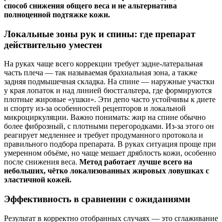
способ снижения общего веса и не альтернатива
полноценной подтяжке кожи.
Локальные зоны рук и спины: где препарат
действительно уместен
На руках чаще всего коррекции требует задне-латеральная
часть плеча — так называемая брахиальная зона, а также
задняя подмышечная складка. На спине — наружные участки
у края лопаток и над линией бюстгальтера, где формируются
плотные жировые «ушки». Эти депо часто устойчивы к диете
и спорту из‑за особенностей рецепторов и локальной
микроциркуляции. Важно понимать: жир на спине обычно
более фиброзный, с плотными перегородками. Из‑за этого он
реагирует медленнее и требует продуманного протокола и
правильного подбора препарата. В руках ситуация проще при
умеренном объёме, но чаще мешает дряблость кожи, особенно
после снижения веса.
Метод работает лучше всего на
небольших, чётко локализованных жировых ловушках с
эластичной кожей.
Эффективность в сравнении с ожиданиями
Результат в корректно отобранных случаях — это сглаживание