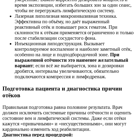
время экспозиции, избегать больших зон за один сеанс,
чтобы не перегружать лимфатическую систему.
Лазерная липолизная микроинвазивная техника.
Эффективна по объёму, но даёт выраженный
реактивный отёк и повышает риск гематом. При
склонности к отёкам применяется ограниченно и только
после стабилизации сосудистого фона.
Инъекционная липодеструкция. Вызывает
контролируемое воспаление и наиболее заметный отёк,
особенно на лице и подподбородочной зоне.
При
выраженной отёчности это наименее желательный
вариант
; если всё же выбирается, зона и дозировки
дробятся, интервалы увеличиваются, обязательно
подключаются компрессия и лимфодренаж.
Подготовка пациента и диагностика причин
отёков
Правильная подготовка равна половине результата. Врач
должен исключить системные причины отёчности и оценить
состояние вен и лимфатической системы. Даже если отёки
кажутся «привычными» и «несущественными», они могут
кардинально изменить ход реабилитации.
Диагностика перед процедурой: