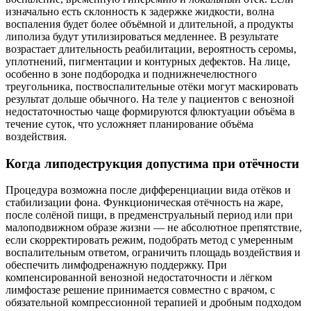
изначально есть склонность к задержке жидкости, волна
воспаления будет более объёмной и длительной, а продукты
липолиза будут утилизироваться медленнее. В результате
возрастает длительность реабилитации, вероятность серомы,
уплотнений, пигментации и контурных дефектов. На лице,
особенно в зоне подбородка и поднижнечелюстного
треугольника, поствоспалительные отёки могут маскировать
результат дольше обычного. На теле у пациентов с венозной
недостаточностью чаще формируются флюктуации объёма в
течение суток, что усложняет планирование объёма
воздействия.
Когда липодеструкция допустима при отёчности
Процедура возможна после дифференциации вида отёков и
стабилизации фона. Функционическая отёчность на жаре,
после солёной пищи, в предменструальный период или при
малоподвижном образе жизни — не абсолютное препятствие,
если скорректировать режим, подобрать метод с умеренным
воспалительным ответом, ограничить площадь воздействия и
обеспечить лимфодренажную поддержку. При
компенсированной венозной недостаточности и лёгком
лимфостазе решение принимается совместно с врачом, с
обязательной компрессионной терапией и дробным подходом