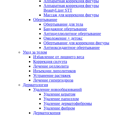
Аппаратная коррекция фигуры
Аппаратная коррекция фигуры
BeautyLizer STT
Массаж для коррекции фигуры
Обертывание
Обертывание для тела
Бандажное обертывание
Антицеллюлитное обертывание
Омоложение + детокс
Обертывание для коррекции фигуры
Антиоксидантное обертывание
Уход за телом
Избавление от лишнего веса
Коррекция силуэта
Лечение целлюлита
Инъекции липолитиков
Устранение растяжек
Лечение гипергидроза
Дерматология
Удаление новообразований
Удаление кератом
Удаление папиллом
Удаление дерматофибромы
Удаление фибром
Дерматоскопия