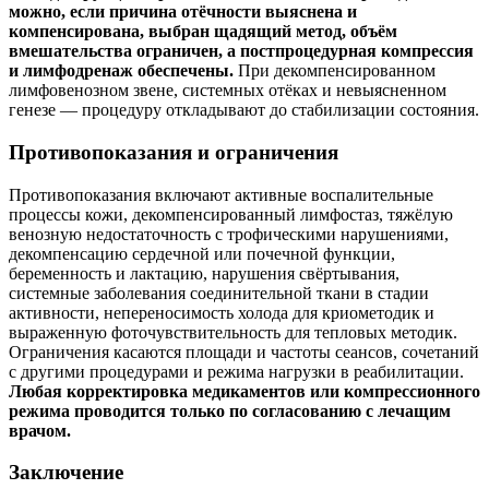
можно, если причина отёчности выяснена и
компенсирована, выбран щадящий метод, объём
вмешательства ограничен, а постпроцедурная компрессия
и лимфодренаж обеспечены.
При декомпенсированном
лимфовенозном звене, системных отёках и невыясненном
генезе — процедуру откладывают до стабилизации состояния.
Противопоказания и ограничения
Противопоказания включают активные воспалительные
процессы кожи, декомпенсированный лимфостаз, тяжёлую
венозную недостаточность с трофическими нарушениями,
декомпенсацию сердечной или почечной функции,
беременность и лактацию, нарушения свёртывания,
системные заболевания соединительной ткани в стадии
активности, непереносимость холода для криометодик и
выраженную фоточувствительность для тепловых методик.
Ограничения касаются площади и частоты сеансов, сочетаний
с другими процедурами и режима нагрузки в реабилитации.
Любая корректировка медикаментов или компрессионного
режима проводится только по согласованию с лечащим
врачом.
Заключение