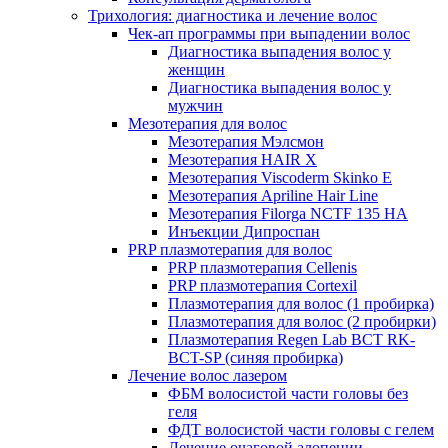
Трихология: диагностика и лечение волос
Чек-ап программы при выпадении волос
Диагностика выпадения волос у
женщин
Диагностика выпадения волос у
мужчин
Мезотерапия для волос
Мезотерапия Мэлсмон
Мезотерапия HAIR X
Мезотерапия Viscoderm Skinko E
Мезотерапия Apriline Hair Line
Мезотерапия Filorga NCTF 135 HA
Инъекции Дипроспан
PRP плазмотерапия для волос
PRP плазмотерапия Cellenis
PRP плазмотерапия Cortexil
Плазмотерапия для волос (1 пробирка)
Плазмотерапия для волос (2 пробирки)
Плазмотерапия Regen Lab BCT RK-
BCT-SP (синяя пробирка)
Лечение волос лазером
ФБМ волосистой части головы без
геля
ФДТ волосистой части головы с гелем
Лечение очаговой алопеции