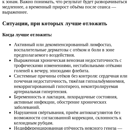
к зонам. Важно понимать, что результат будет разворачиваться
медленнее, а временный прирост объёма после сеанса —
выраженнее.
Ситуации, при которых лучше отложить
Когда лучше отложить:
Активный или декомпенсированный лимфостаз,
воспалительные дерматозы с отёком и боли в зоне
предполагаемого воздействия.
Выраженная хроническая венозная недостаточность с
трофическими изменениями, нестабильными отёками
голеней к вечеру, эпизодами флебита.
Системные причины отёков без контроля: сердечная или
почечная недостаточность, тяжёлая гипоальбуминемия,
некорригированный гипотиреоз, неконтролируемая
артериальная гипертензия.
Беременность и лактация, лихорадочные состояния,
активные инфекции, обострение хронических
заболеваний.
Нарушения свёртывания, приём антикоагулянтов без
возможности согласованной коррекции, склонность к
келоидным рубцам.
Недифференцированная отёчность неясного генеза —