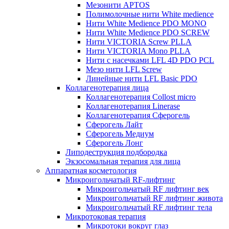
Мезонити APTOS
Полимолочные нити White medience
Нити White Medience PDO MONO
Нити White Medience PDO SCREW
Нити VICTORIA Screw PLLA
Нити VICTORIA Mono PLLA
Нити с насечками LFL 4D PDO PCL
Мезо нити LFL Screw
Линейные нити LFL Basic PDO
Коллагенотерапия лица
Коллагенотерапия Collost micro
Коллагенотерапия Linerase
Коллагенотерапия Сферогель
Сферогель Лайт
Сферогель Медиум
Сферогель Лонг
Липодеструкция подбородка
Экзосомальная терапия для лица
Аппаратная косметология
Микроигольчатый RF-лифтинг
Микроигольчатый RF лифтинг век
Микроигольчатый RF лифтинг живота
Микроигольчатый RF лифтинг тела
Микротоковая терапия
Микротоки вокруг глаз