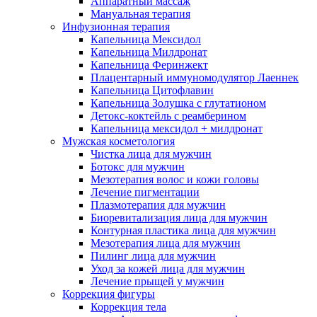
Аппаратный массаж
Мануальная терапия
Инфузионная терапия
Капельница Мексидол
Капельница Милдронат
Капельница Феринжект
Плацентарный иммуномодулятор Лаеннек
Капельница Цитофлавин
Капельница Золушка с глутатионом
Детокс-коктейль с реамберином
Капельница мексидол + милдронат
Мужская косметология
Чистка лица для мужчин
Ботокс для мужчин
Мезотерапия волос и кожи головы
Лечение пигментации
Плазмотерапия для мужчин
Биоревитализация лица для мужчин
Контурная пластика лица для мужчин
Мезотерапия лица для мужчин
Пилинг лица для мужчин
Уход за кожей лица для мужчин
Лечение прыщей у мужчин
Коррекция фигуры
Коррекция тела