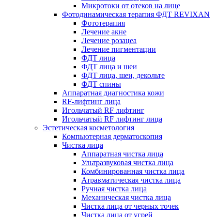
Микротоки от отеков на лице
Фотодинамическая терапия ФДТ REVIXAN
Фототерапия
Лечение акне
Лечение розацеа
Лечение пигментации
ФДТ лица
ФДТ лица и шеи
ФДТ лица, шеи, декольте
ФДТ спины
Аппаратная диагностика кожи
RF-лифтинг лица
Игольчатый RF лифтинг
Игольчатый RF лифтинг лица
Эстетическая косметология
Компьютерная дерматоскопия
Чистка лица
Аппаратная чистка лица
Ультразвуковая чистка лица
Комбинированная чистка лица
Атравматическая чистка лица
Ручная чистка лица
Механическая чистка лица
Чистка лица от черных точек
Чистка лица от угрей