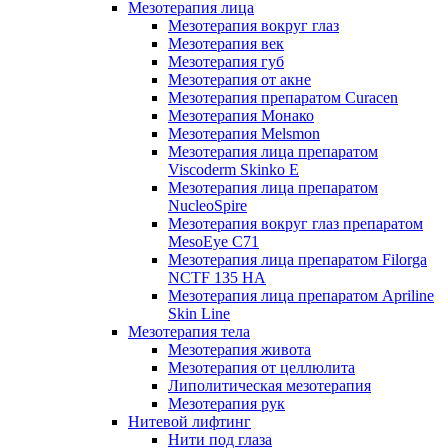
Мезотерапия лица
Мезотерапия вокруг глаз
Мезотерапия век
Мезотерапия губ
Мезотерапия от акне
Мезотерапия препаратом Curacen
Мезотерапия Монако
Мезотерапия Melsmon
Мезотерапия лица препаратом
Viscoderm Skinko E
Мезотерапия лица препаратом
NucleoSpire
Мезотерапия вокруг глаз препаратом
MesoEye С71
Мезотерапия лица препаратом Filorga
NCTF 135 HA
Мезотерапия лица препаратом Apriline
Skin Line
Мезотерапия тела
Мезотерапия живота
Мезотерапия от целлюлита
Липолитическая мезотерапия
Мезотерапия рук
Нитевой лифтинг
Нити под глаза