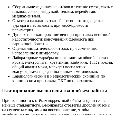
Сбор анамнеза: динамика отёков в течение суток, связь с
циклом, солью, нагрузкой, теплом, перелётами,
медикаментами.
Осмотр и пальпация тканей, фотопротокол, оценка
тургора и пастозности, при необходимости —
периметрия.
Дуплексное сканирование вен при признаках венозной
недостаточности; консультация флеболога при
варикозной болезни.
Оценка лимфатического оттока; при сомнениях —
направление к лимфологу.
Лабораторные маркёры по показаниям: общий анализ
крови, электролиты, креатинин, альбумин, ТТГ, глюкоза,
общий анализ мочи, маркёры воспаления;
коагулограмма перед инвазивными методиками.
Кардиологический и нефрологический скрининг по
клиническим признакам, ЭКГ по показаниям.
Планирование вмешательства и объём работы
При склонности к отёкам корректный объём за один сеанс
меньше стандартного. Выбирается стратегия дробления зоны
на сегменты с паузами на восстановление, чтобы
лимфатическая система успевала выводить продукты распада.