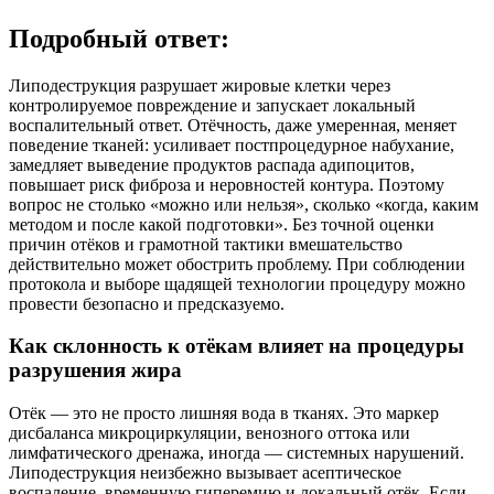
Подробный ответ:
Липодеструкция разрушает жировые клетки через
контролируемое повреждение и запускает локальный
воспалительный ответ. Отёчность, даже умеренная, меняет
поведение тканей: усиливает постпроцедурное набухание,
замедляет выведение продуктов распада адипоцитов,
повышает риск фиброза и неровностей контура. Поэтому
вопрос не столько «можно или нельзя», сколько «когда, каким
методом и после какой подготовки». Без точной оценки
причин отёков и грамотной тактики вмешательство
действительно может обострить проблему. При соблюдении
протокола и выборе щадящей технологии процедуру можно
провести безопасно и предсказуемо.
Как склонность к отёкам влияет на процедуры
разрушения жира
Отёк — это не просто лишняя вода в тканях. Это маркер
дисбаланса микроциркуляции, венозного оттока или
лимфатического дренажа, иногда — системных нарушений.
Липодеструкция неизбежно вызывает асептическое
воспаление, временную гиперемию и локальный отёк. Если