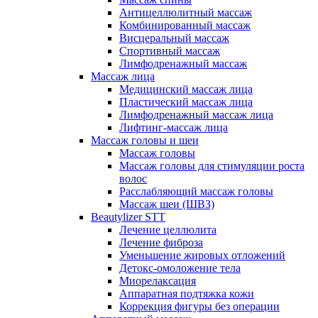
Антицеллюлитный массаж
Комбинированный массаж
Висцеральный массаж
Спортивный массаж
Лимфодренажный массаж
Массаж лица
Медицинский массаж лица
Пластический массаж лица
Лимфодренажный массаж лица
Лифтинг-массаж лица
Массаж головы и шеи
Массаж головы
Массаж головы для стимуляции роста
волос
Расслабляющий массаж головы
Массаж шеи (ШВЗ)
Beautylizer STT
Лечение целлюлита
Лечение фиброза
Уменьшение жировых отложений
Детокс-омоложение тела
Миорелаксация
Аппаратная подтяжка кожи
Коррекция фигуры без операции