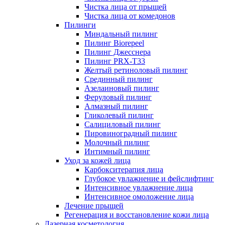
Чистка лица от прыщей
Чистка лица от комедонов
Пилинги
Миндальный пилинг
Пилинг Biorepeel
Пилинг Джесснера
Пилинг PRX-T33
Желтый ретиноловый пилинг
Срединный пилинг
Азелаиновый пилинг
Феруловый пилинг
Алмазный пилинг
Гликолевый пилинг
Салициловый пилинг
Пировиноградный пилинг
Молочный пилинг
Интимный пилинг
Уход за кожей лица
Карбокситерапия лица
Глубокое увлажнение и фейслифтинг
Интенсивное увлажнение лица
Интенсивное омоложение лица
Лечение прыщей
Регенерация и восстановление кожи лица
Лазерная косметология