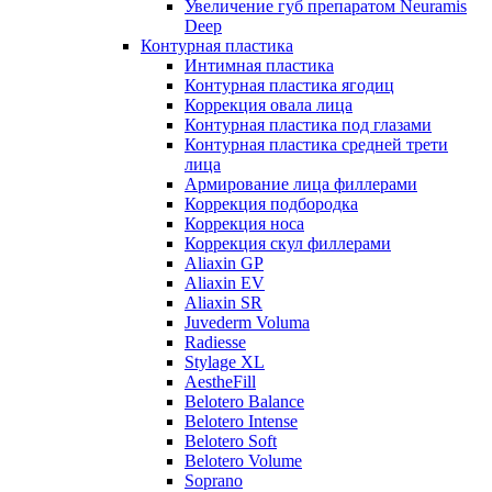
Увеличение губ препаратом Neuramis
Deep
Контурная пластика
Интимная пластика
Контурная пластика ягодиц
Коррекция овала лица
Контурная пластика под глазами
Контурная пластика средней трети
лица
Армирование лица филлерами
Коррекция подбородка
Коррекция носа
Коррекция скул филлерами
Aliaxin GP
Aliaxin EV
Aliaxin SR
Juvederm Voluma
Radiesse
Stylage XL
AestheFill
Belotero Balance
Belotero Intense
Belotero Soft
Belotero Volume
Soprano