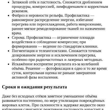
Затяжной отёк и пастозность. Снижается дроблением
процедуры, компрессией, лимфодренажем и корректным
режимом.
Фиброз и неровности рельефа. Профилактика —
равномерное распределение энергии, избегание
перегрева или переохлаждения, работа микрозонами,
раннее мягкое ремоделирование тканей по назначению
врача.
Серома. Профилактика — ограничение площади
воздействия и соблюдение компрессии; при
формировании — ведение по стандартам клиники.
Пигментация и телеангиэктазии. Снижается точным
дозированием энергии и исключением перегрева,
особенно при радиочастотных и лазерных методиках.
Искажённое восприятие результата из‑за колебаний
объёма. Решение — фотофиксация в одно и то же время
суток, контрольная оценка не раньше завершения
активной фазы воспаления.
Сроки и ожидания результата
Даже без исходных отёков заметное уменьшение объёма
развивается постепенно, по мере утилизации повреждённых
жировых клеток. При склонности к задержке жидкости окно
наблюдения сдвигается: реактивная пастозность нарастает в