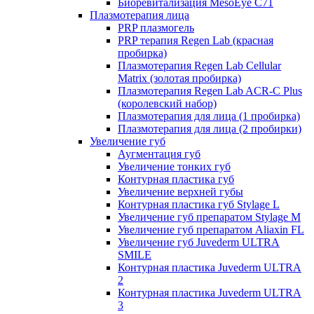
Биоревитализация MesoEye C71
Плазмотерапия лица
PRP плазмогель
PRP терапия Regen Lab (красная
пробирка)
Плазмотерапия Regen Lab Cellular
Matrix (золотая пробирка)
Плазмотерапия Regen Lab ACR-C Plus
(королевский набор)
Плазмотерапия для лица (1 пробирка)
Плазмотерапия для лица (2 пробирки)
Увеличение губ
Аугментация губ
Увеличение тонких губ
Контурная пластика губ
Увеличение верхней губы
Контурная пластика губ Stylage L
Увеличение губ препаратом Stylage M
Увеличение губ препаратом Aliaxin FL
Увеличение губ Juvederm ULTRA
SMILE
Контурная пластика Juvederm ULTRA
2
Контурная пластика Juvederm ULTRA
3