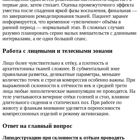
первые дни, затем стихает. Оценка промежуточного эффекта
уместна после спадения яркой фазы воспаления, финальная —
по завершении ремоделирования тканей. Пациент заранее
информируется, что временное «увеличение» объёма в
ранний период — нормальный этап. В сложных случаях
разумно планировать серию малых вмешательств с длинными
интервалами, а не один большой сеанс.
Работа с лицевыми и телесными зонами
Лицо более чувствительно к отёку, а плотность и
архитектоника тканей сложнее. В субментальной зоне
правильная разметка, деликатные параметры, меньшее
количество точек и строгая компрессия особенно важны. При
выраженной склонности к отёчности век и средней трети
лица любые липолитические манипуляции не проводятся. На
теле учитываются вечерние отёки голеней и стоп, влияние
длительного сидения и статических поз. При работе по
животу и фланкам внимание уделяется переносимости
компрессионных изделий и режиму активизации.
Ответ на главный вопрос
Липодеструкцию при склонности к отёкам проводить