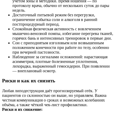
учётом зоны и методики. Время ношения — по
протоколу врача, обычно от нескольких суток до пары
недель.
Достаточный питьевой режим без перегрузки,
ограничение избытка соли и алкоголя в ранний
постпроцедурный период.
Спокойная физическая активность с вовлечением
мышечно-венозной помпы, избегание перегрева тканей,
горячих бань и интенсивных тренировок в первые дни.
Сон с приподнятым изголовьем или возвышенным
положением конечности при работе по телу, особенно
при вечерней пастозности.
Наблюдение за сигналами осложнений: нарастающая
асимметрия, плотные болезненные уплотнения,
лихорадка, выраженный гемосидерин. При появлении
— внеплановый осмотр.
Риски и как их снизить
Любая липодеструкция даёт прогнозируемый отёк. У
пациентов со склонностью он выше, но управляем. Важна
честная коммуникация о сроках и возможных колебаниях
объёма, а также чёткий чек-лист профилактики.
Риски и их снижение: