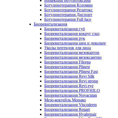
Инъекции ботулотоксина
Ботулинотерапия Ксеомин
Ботулинотерапия Релатокс
Ботулинотерапия Диспорт
Ботулинотерапия Full face
Биоревитализация
Биоревитализация губ
Биоревитализация вокруг глаз
Биоревитализация рук
Биоревитализация шеи и декольте
Уколы пептидов для лица
Биоревитализация мезовартон
Биоревитализация мезоксантин
Биоревитализация Filorga
Биоревитализация Plinest
Биоревитализация Plinest Fast
Биоревитализация Revi Silk
Биоревитализация Revi strong
Биоревитализация Revi eye
Биоревитализация PROFHILO
Биоревитализация Novacutan
Мезо-коктейль Монако
Биоревитализация Viscoderm
Биоревитализация Repart
Биоревитализация Hyalrepair