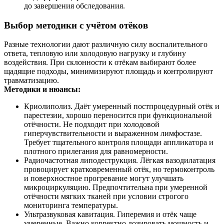
до завершения обследования.
Выбор методики с учётом отёков
Разные технологии дают различную силу воспалительного
ответа, тепловую или холодовую нагрузку и глубину
воздействия. При склонности к отёкам выбирают более
щадящие подходы, минимизируют площадь и контролируют
травматизацию.
Методики и нюансы:
Криолиполиз. Даёт умеренный постпроцедурный отёк и
парестезии, хорошо переносится при функциональной
отёчности. Не подходит при холодовой
гиперчувствительности и выраженном лимфостазе.
Требует тщательного контроля площади аппликатора и
плотного прилегания для равномерности.
Радиочастотная липодеструкция. Лёгкая вазодилатация
провоцирует кратковременный отёк, но термоконтроль
и поверхностное прогревание могут улучшать
микроциркуляцию. Предпочтительна при умеренной
отёчности мягких тканей при условии строгого
мониторинга температуры.
Ультразвуковая кавитация. Гиперемия и отёк чаще
умеренные. Важно корректно дозировать мощность и