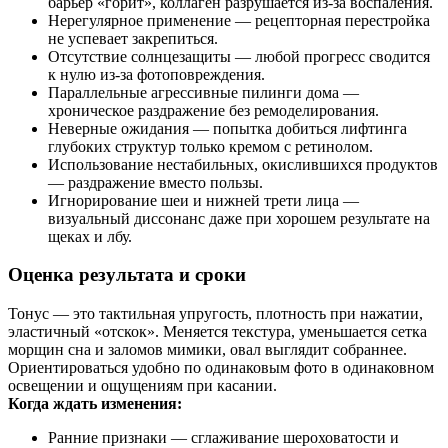
барьер «горит», коллаген разрушается из‑за воспаления.
Нерегулярное применение — рецепторная перестройка
не успевает закрепиться.
Отсутствие солнцезащиты — любой прогресс сводится
к нулю из‑за фотоповреждения.
Параллельные агрессивные пилинги дома —
хроническое раздражение без ремоделирования.
Неверные ожидания — попытка добиться лифтинга
глубоких структур только кремом с ретинолом.
Использование нестабильных, окислившихся продуктов
— раздражение вместо пользы.
Игнорирование шеи и нижней трети лица —
визуальный диссонанс даже при хорошем результате на
щеках и лбу.
Оценка результата и сроки
Тонус — это тактильная упругость, плотность при нажатии,
эластичный «отскок». Меняется текстура, уменьшается сетка
морщин сна и заломов мимики, овал выглядит собраннее.
Ориентироваться удобно по одинаковым фото в одинаковном
освещении и ощущениям при касании.
Когда ждать изменения:
Ранние признаки — сглаживание шероховатости и