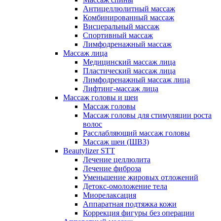
Антицеллюлитный массаж
Комбинированный массаж
Висцеральный массаж
Спортивный массаж
Лимфодренажный массаж
Массаж лица
Медицинский массаж лица
Пластический массаж лица
Лимфодренажный массаж лица
Лифтинг-массаж лица
Массаж головы и шеи
Массаж головы
Массаж головы для стимуляции роста
волос
Расслабляющий массаж головы
Массаж шеи (ШВЗ)
Beautylizer STT
Лечение целлюлита
Лечение фиброза
Уменьшение жировых отложений
Детокс-омоложение тела
Миорелаксация
Аппаратная подтяжка кожи
Коррекция фигуры без операции