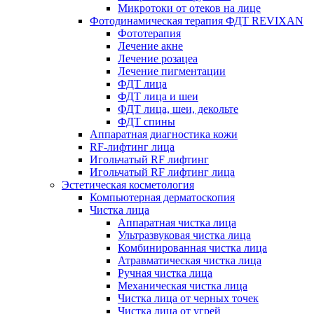
Микротоки от отеков на лице
Фотодинамическая терапия ФДТ REVIXAN
Фототерапия
Лечение акне
Лечение розацеа
Лечение пигментации
ФДТ лица
ФДТ лица и шеи
ФДТ лица, шеи, декольте
ФДТ спины
Аппаратная диагностика кожи
RF-лифтинг лица
Игольчатый RF лифтинг
Игольчатый RF лифтинг лица
Эстетическая косметология
Компьютерная дерматоскопия
Чистка лица
Аппаратная чистка лица
Ультразвуковая чистка лица
Комбинированная чистка лица
Атравматическая чистка лица
Ручная чистка лица
Механическая чистка лица
Чистка лица от черных точек
Чистка лица от угрей