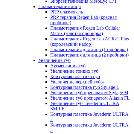
Биоревитализация MesoEye C71
Плазмотерапия лица
PRP плазмогель
PRP терапия Regen Lab (красная
пробирка)
Плазмотерапия Regen Lab Cellular
Matrix (золотая пробирка)
Плазмотерапия Regen Lab ACR-C Plus
(королевский набор)
Плазмотерапия для лица (1 пробирка)
Плазмотерапия для лица (2 пробирки)
Увеличение губ
Аугментация губ
Увеличение тонких губ
Контурная пластика губ
Увеличение верхней губы
Контурная пластика губ Stylage L
Увеличение губ препаратом Stylage M
Увеличение губ препаратом Aliaxin FL
Увеличение губ Juvederm ULTRA
SMILE
Контурная пластика Juvederm ULTRA
2
Контурная пластика Juvederm ULTRA
3