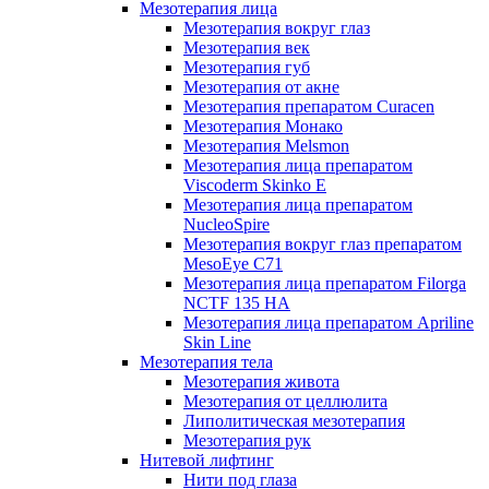
Мезотерапия лица
Мезотерапия вокруг глаз
Мезотерапия век
Мезотерапия губ
Мезотерапия от акне
Мезотерапия препаратом Curacen
Мезотерапия Монако
Мезотерапия Melsmon
Мезотерапия лица препаратом
Viscoderm Skinko E
Мезотерапия лица препаратом
NucleoSpire
Мезотерапия вокруг глаз препаратом
MesoEye С71
Мезотерапия лица препаратом Filorga
NCTF 135 HA
Мезотерапия лица препаратом Apriline
Skin Line
Мезотерапия тела
Мезотерапия живота
Мезотерапия от целлюлита
Липолитическая мезотерапия
Мезотерапия рук
Нитевой лифтинг
Нити под глаза