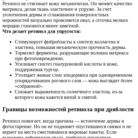
Ретинол не стягивает кожу механически. Он меняет качество
матрикса, делая ткань эластичнее и упруже. За счет
уплотнения дермы и сглаживания поверхностных
неровностей визуально проясняется овал, а сеточка мелких
морщин становится менее заметной.
Что делает ретинол для упругости:
Стимулирует фибробласты к синтезу коллагена и
эластина, повышая механическую прочность дермы.
Тормозит ферменты, разрушающие волокна матрикса
при фотоповреждении.
Усиливает синтез гиалуроновой кислоты в коже,
поддерживая тургор.
Утолщает живые слои эпидермиса при одновременном
упорядочивании рогового слоя — кожа выглядит более
«собранной».
Снижает выраженность солнечного эластоза, из‑за
которого кожа кажется вялой и смятой.
Границы возможностей ретинола при дряблости
Ретинол помогает, когда причина — истончение дермы и
фотостарение. Но он не поднимет опустившиеся связки и не
вернет на место сместившиеся жировые пакеты. Если
выражена деформация овала, требуется аппаратная