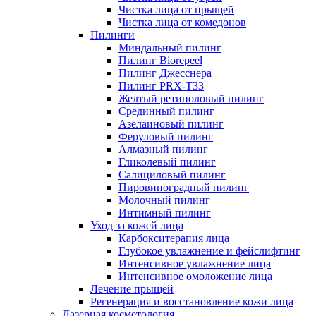
Чистка лица от прыщей
Чистка лица от комедонов
Пилинги
Миндальный пилинг
Пилинг Biorepeel
Пилинг Джесснера
Пилинг PRX-T33
Желтый ретиноловый пилинг
Срединный пилинг
Азелаиновый пилинг
Феруловый пилинг
Алмазный пилинг
Гликолевый пилинг
Салициловый пилинг
Пировиноградный пилинг
Молочный пилинг
Интимный пилинг
Уход за кожей лица
Карбокситерапия лица
Глубокое увлажнение и фейслифтинг
Интенсивное увлажнение лица
Интенсивное омоложение лица
Лечение прыщей
Регенерация и восстановление кожи лица
Лазерная косметология