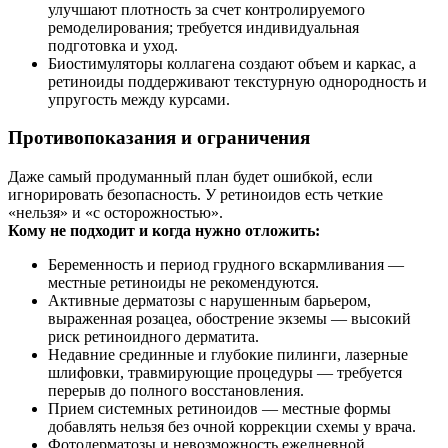
улучшают плотность за счет контролируемого
ремоделирования; требуется индивидуальная
подготовка и уход.
Биостимуляторы коллагена создают объем и каркас, а
ретиноиды поддерживают текстурную однородность и
упругость между курсами.
Противопоказания и ограничения
Даже самый продуманный план будет ошибкой, если
игнорировать безопасность. У ретиноидов есть четкие
«нельзя» и «с осторожностью».
Кому не подходит и когда нужно отложить:
Беременность и период грудного вскармливания —
местные ретиноиды не рекомендуются.
Активные дерматозы с нарушенным барьером,
выраженная розацеа, обострение экземы — высокий
риск ретиноидного дерматита.
Недавние срединные и глубокие пилинги, лазерные
шлифовки, травмирующие процедуры — требуется
перерыв до полного восстановления.
Прием системных ретиноидов — местные формы
добавлять нельзя без очной коррекции схемы у врача.
Фотодерматозы и невозможность ежедневной