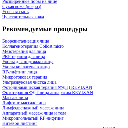
Расширенные поры на лице
Сухая кожа (ксероз)
Угревая сыпь
Чувствительная кожа
Рекомендуемые процедуры
Биоревитализация лица
Коллагенотерапия Collost micro
Мезотерапия для лица
PRP терапия для лица
Уколы для подтяжки лица
Уколы коллагена в лицо
RF-лифтинг лица
Микротоковая терапия
Ультразвуковая чистка лица
Фотодинамическая терапия (ФДТ) REVIXAN
Фототерапия ФДТ лица аппаратом REVIXAN
Массаж лица
Лифтинг массаж лица
Лимфодренажный массаж лица
Аппаратный массаж лица и тела
Микроигольчатый RF-лифтинг
Нитевой лифтинг