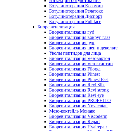
Инъекции ботулотоксина
Ботулинотерапия Ксеомин
Ботулинотерапия Релатокс
Ботулинотерапия Диспорт
Ботулинотерапия Full face
Биоревитализация
Биоревитализация губ
Биоревитализация вокруг глаз
Биоревитализация рук
Биоревитализация шеи и декольте
Уколы пептидов для лица
Биоревитализация мезовартон
Биоревитализация мезоксантин
Биоревитализация Filorga
Биоревитализация Plinest
Биоревитализация Plinest Fast
Биоревитализация Revi Silk
Биоревитализация Revi strong
Биоревитализация Revi eye
Биоревитализация PROFHILO
Биоревитализация Novacutan
Мезо-коктейль Монако
Биоревитализация Viscoderm
Биоревитализация Repart
Биоревитализация Hyalrepair