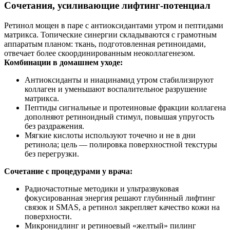
Сочетания, усиливающие лифтинг‑потенциал
Ретинол мощен в паре с антиоксидантами утром и пептидами
матрикса. Топические синергии складываются с грамотным
аппаратым планом: ткань, подготовленная ретиноидами,
отвечает более скоординированным неоколлагенезом.
Комбинации в домашнем уходе:
Антиоксиданты и ниацинамид утром стабилизируют
коллаген и уменьшают воспалительное разрушение
матрикса.
Пептиды сигнальные и протеиновые фракции коллагена
дополняют ретиноидный стимул, повышая упругость
без раздражения.
Мягкие кислоты используют точечно и не в дни
ретинола; цель — полировка поверхностной текстуры
без перегрузки.
Сочетание с процедурами у врача:
Радиочастотные методики и ультразвуковая
фокусированная энергия решают глубинный лифтинг
связок и SMAS, а ретинол закрепляет качество кожи на
поверхности.
Микронидлинг и ретиноевый «желтый» пилинг