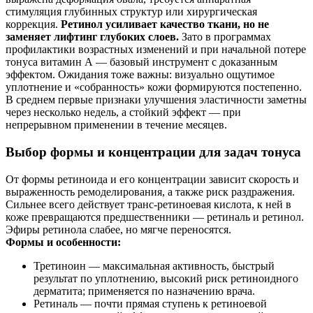
стимуляция глубинных структур или хирургическая
коррекция.
Ретинол усиливает качество ткани, но не
заменяет лифтинг глубоких слоев.
Зато в программах
профилактики возрастных изменений и при начальной потере
тонуса витамин А — базовый инструмент с доказанным
эффектом. Ожидания тоже важны: визуально ощутимое
уплотнение и «собранность» кожи формируются постепенно.
В среднем первые признаки улучшения эластичности заметны
через несколько недель, а стойкий эффект — при
непрерывном применении в течение месяцев.
Выбор формы и концентрации для задач тонуса
От формы ретиноида и его концентрации зависит скорость и
выраженность ремоделирования, а также риск раздражения.
Сильнее всего действует транс‑ретиноевая кислота, к ней в
коже превращаются предшественники — ретиналь и ретинол.
Эфиры ретинола слабее, но мягче переносятся.
Формы и особенности:
Третиноин — максимальная активность, быстрый
результат по уплотнению, высокий риск ретиноидного
дерматита; применяется по назначению врача.
Ретиналь — почти прямая ступень к ретиноевой