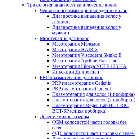
Трихология: диагностика и лечение волос
Чек-ап программы при выпадении волос
Диагностика выпадения волос у
женщин
Диагностика выпадения волос у
мужчин
Мезотерапия для волос
Мезотерапия Мэлсмон
Мезотерапия HAIR X
Мезотерапия Viscoderm Skinko E
Мезотерапия Apriline Hair Line
Мезотерапия Filorga NCTF 135 HA
Инъекции Дипроспан
PRP плазмотерапия для волос
PRP плазмотерапия Cellenis
PRP плазмотерапия Cortexil
Плазмотерапия для волос (1 пробирка)
Плазмотерапия для волос (2 пробирки)
Плазмотерапия Regen Lab BCT RK-
BCT-SP (синяя пробирка)
Лечение волос лазером
ФБМ волосистой части головы без
геля
ФДТ волосистой части головы с гелем
Лечение очаговой алопеции