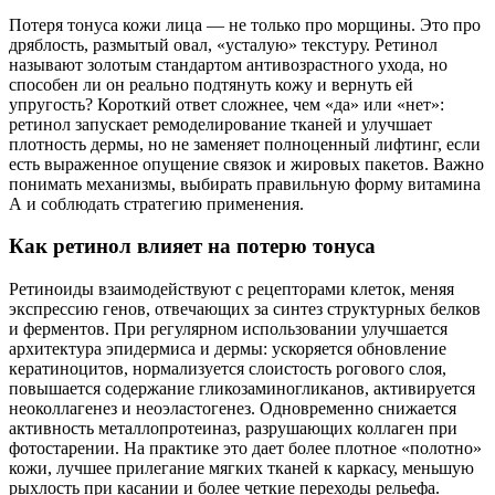
Потеря тонуса кожи лица — не только про морщины. Это про
дряблость, размытый овал, «усталую» текстуру. Ретинол
называют золотым стандартом антивозрастного ухода, но
способен ли он реально подтянуть кожу и вернуть ей
упругость? Короткий ответ сложнее, чем «да» или «нет»:
ретинол запускает ремоделирование тканей и улучшает
плотность дермы, но не заменяет полноценный лифтинг, если
есть выраженное опущение связок и жировых пакетов. Важно
понимать механизмы, выбирать правильную форму витамина
А и соблюдать стратегию применения.
Как ретинол влияет на потерю тонуса
Ретиноиды взаимодействуют с рецепторами клеток, меняя
экспрессию генов, отвечающих за синтез структурных белков
и ферментов. При регулярном использовании улучшается
архитектура эпидермиса и дермы: ускоряется обновление
кератиноцитов, нормализуется слоистость рогового слоя,
повышается содержание гликозаминогликанов, активируется
неоколлагенез и неоэластогенез. Одновременно снижается
активность металлопротеиназ, разрушающих коллаген при
фотостарении. На практике это дает более плотное «полотно»
кожи, лучшее прилегание мягких тканей к каркасу, меньшую
рыхлость при касании и более четкие переходы рельефа.