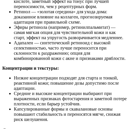
кислоте, заметный эффект на тонус при лучшей
переносимости, чем у рецептурных форм.
Ретинол — «золотая середина» для ухода дома:
доказанное влияние на коллаген, прогнозируемая
адаптация при правильной схеме.
Эфиры ретинола (например, ретинилпальмитат) —
самая мягкая опция для чувствительной кожи и как
старт, эффект на упругость разворачивается медленнее.
Адапален — синтетический ретиноид с высокой
селективностью, часто лучше переносится при
склонности к раздражению; опция для
комбинированной кожи с акне и признаками дряблости.
Концентрации и текстуры:
Низкие концентрации подходят для старта и тонкой,
реактивной кожи; повышение дозы допустимо после
адаптации.
Средние и высокие концентрации выбирают при
выраженных признаках фотостарения и заметной потере
плотности, если барьер устойчив.
Капсулированные формы и скавалановые основы
повышают стабильность и переносятся мягче, снижая
риск шелушения.