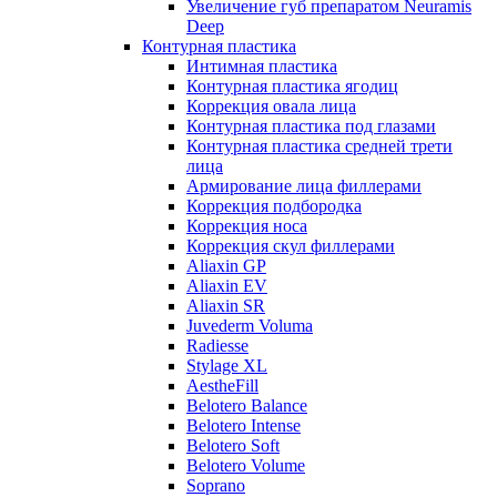
Увеличение губ препаратом Neuramis
Deep
Контурная пластика
Интимная пластика
Контурная пластика ягодиц
Коррекция овала лица
Контурная пластика под глазами
Контурная пластика средней трети
лица
Армирование лица филлерами
Коррекция подбородка
Коррекция носа
Коррекция скул филлерами
Aliaxin GP
Aliaxin EV
Aliaxin SR
Juvederm Voluma
Radiesse
Stylage XL
AestheFill
Belotero Balance
Belotero Intense
Belotero Soft
Belotero Volume
Soprano