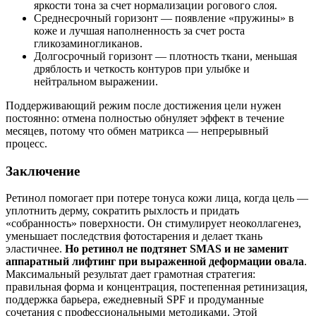
яркости тона за счет нормализации рогового слоя.
Среднесрочный горизонт — появление «пружины» в
коже и лучшая наполненность за счет роста
гликозаминогликанов.
Долгосрочный горизонт — плотность ткани, меньшая
дряблость и четкость контуров при улыбке и
нейтральном выражении.
Поддерживающий режим после достижения цели нужен
постоянно: отмена полностью обнуляет эффект в течение
месяцев, потому что обмен матрикса — непрерывный
процесс.
Заключение
Ретинол помогает при потере тонуса кожи лица, когда цель —
уплотнить дерму, сократить рыхлость и придать
«собранность» поверхности. Он стимулирует неоколлагенез,
уменьшает последствия фотостарения и делает ткань
эластичнее.
Но ретинол не подтянет SMAS и не заменит
аппаратный лифтинг при выраженной деформации овала
.
Максимальный результат дает грамотная стратегия:
правильная форма и концентрация, постепенная ретинизация,
поддержка барьера, ежедневный SPF и продуманные
сочетания с профессиональными методиками. Этой