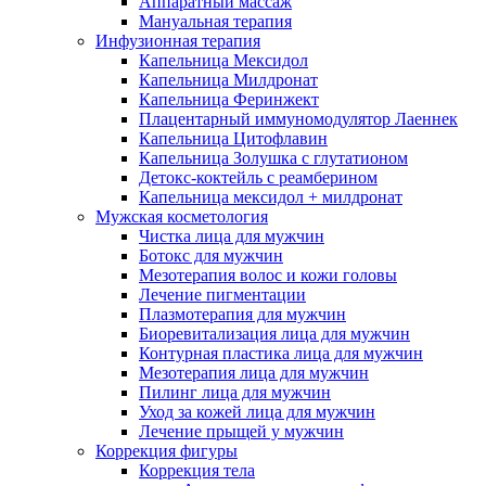
Аппаратный массаж
Мануальная терапия
Инфузионная терапия
Капельница Мексидол
Капельница Милдронат
Капельница Феринжект
Плацентарный иммуномодулятор Лаеннек
Капельница Цитофлавин
Капельница Золушка с глутатионом
Детокс-коктейль с реамберином
Капельница мексидол + милдронат
Мужская косметология
Чистка лица для мужчин
Ботокс для мужчин
Мезотерапия волос и кожи головы
Лечение пигментации
Плазмотерапия для мужчин
Биоревитализация лица для мужчин
Контурная пластика лица для мужчин
Мезотерапия лица для мужчин
Пилинг лица для мужчин
Уход за кожей лица для мужчин
Лечение прыщей у мужчин
Коррекция фигуры
Коррекция тела