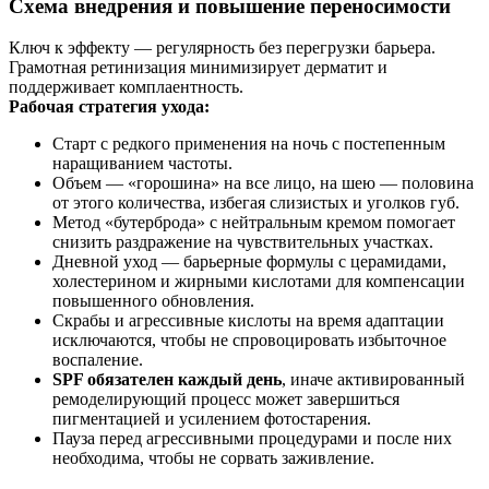
Схема внедрения и повышение переносимости
Ключ к эффекту — регулярность без перегрузки барьера.
Грамотная ретинизация минимизирует дерматит и
поддерживает комплаентность.
Рабочая стратегия ухода:
Старт с редкого применения на ночь с постепенным
наращиванием частоты.
Объем — «горошина» на все лицо, на шею — половина
от этого количества, избегая слизистых и уголков губ.
Метод «бутерброда» с нейтральным кремом помогает
снизить раздражение на чувствительных участках.
Дневной уход — барьерные формулы с церамидами,
холестерином и жирными кислотами для компенсации
повышенного обновления.
Скрабы и агрессивные кислоты на время адаптации
исключаются, чтобы не спровоцировать избыточное
воспаление.
SPF обязателен каждый день
, иначе активированный
ремоделирующий процесс может завершиться
пигментацией и усилением фотостарения.
Пауза перед агрессивными процедурами и после них
необходима, чтобы не сорвать заживление.