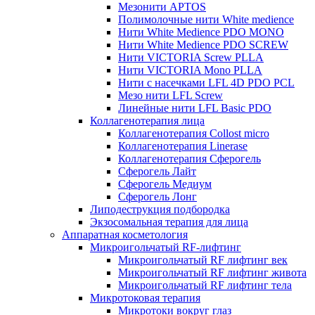
Мезонити APTOS
Полимолочные нити White medience
Нити White Medience PDO MONO
Нити White Medience PDO SCREW
Нити VICTORIA Screw PLLA
Нити VICTORIA Mono PLLA
Нити с насечками LFL 4D PDO PCL
Мезо нити LFL Screw
Линейные нити LFL Basic PDO
Коллагенотерапия лица
Коллагенотерапия Collost micro
Коллагенотерапия Linerase
Коллагенотерапия Сферогель
Сферогель Лайт
Сферогель Медиум
Сферогель Лонг
Липодеструкция подбородка
Экзосомальная терапия для лица
Аппаратная косметология
Микроигольчатый RF-лифтинг
Микроигольчатый RF лифтинг век
Микроигольчатый RF лифтинг живота
Микроигольчатый RF лифтинг тела
Микротоковая терапия
Микротоки вокруг глаз