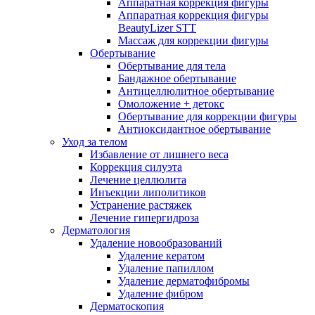
Аппаратная коррекция фигуры
Аппаратная коррекция фигуры
BeautyLizer STT
Массаж для коррекции фигуры
Обертывание
Обертывание для тела
Бандажное обертывание
Антицеллюлитное обертывание
Омоложение + детокс
Обертывание для коррекции фигуры
Антиоксидантное обертывание
Уход за телом
Избавление от лишнего веса
Коррекция силуэта
Лечение целлюлита
Инъекции липолитиков
Устранение растяжек
Лечение гипергидроза
Дерматология
Удаление новообразований
Удаление кератом
Удаление папиллом
Удаление дерматофибромы
Удаление фибром
Дерматоскопия