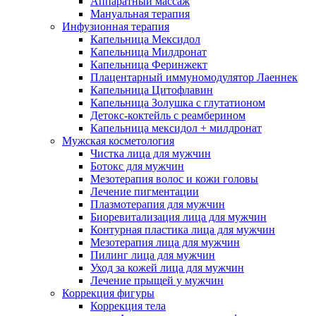
Аппаратный массаж
Мануальная терапия
Инфузионная терапия
Капельница Мексидол
Капельница Милдронат
Капельница Феринжект
Плацентарный иммуномодулятор Лаеннек
Капельница Цитофлавин
Капельница Золушка с глутатионом
Детокс-коктейль с реамберином
Капельница мексидол + милдронат
Мужская косметология
Чистка лица для мужчин
Ботокс для мужчин
Мезотерапия волос и кожи головы
Лечение пигментации
Плазмотерапия для мужчин
Биоревитализация лица для мужчин
Контурная пластика лица для мужчин
Мезотерапия лица для мужчин
Пилинг лица для мужчин
Уход за кожей лица для мужчин
Лечение прыщей у мужчин
Коррекция фигуры
Коррекция тела