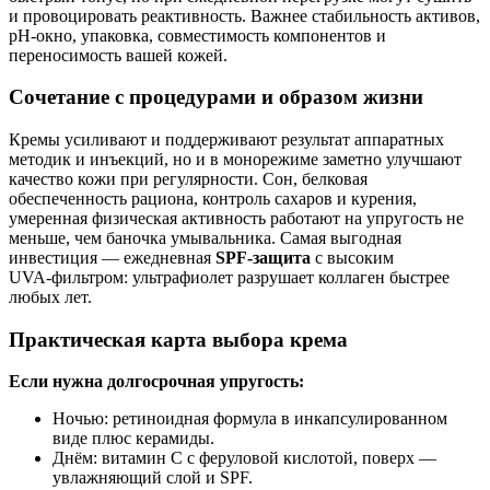
и провоцировать реактивность. Важнее стабильность активов,
pH‑окно, упаковка, совместимость компонентов и
переносимость вашей кожей.
Сочетание с процедурами и образом жизни
Кремы усиливают и поддерживают результат аппаратных
методик и инъекций, но и в монорежиме заметно улучшают
качество кожи при регулярности. Сон, белковая
обеспеченность рациона, контроль сахаров и курения,
умеренная физическая активность работают на упругость не
меньше, чем баночка умывальника. Самая выгодная
инвестиция — ежедневная
SPF‑защита
с высоким
UVA‑фильтром: ультрафиолет разрушает коллаген быстрее
любых лет.
Практическая карта выбора крема
Если нужна долгосрочная упругость:
Ночью: ретиноидная формула в инкапсулированном
виде плюс керамиды.
Днём: витамин С с феруловой кислотой, поверх —
увлажняющий слой и SPF.