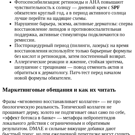
Фотосенсибилизация: ретиноиды и AHA повышают
чувствительность к солнцу — дневной крем с
SPF
обязателен круглый год, а в период активного солнца
лучше перейти на щадящие схемы.
Нарушение барьера, экзема, активные дерматозы: сперва
восстановление липидов и противовоспалительная
поддержка, активные стимуляторы подключаются по
ремиссии.
Постпроцедурный период (пилинги, лазеры): на время
восстановления используйте только барьерные формулы
без кислот и ретиноидов, затем постепенный возврат.
Аллергические реакции и жжение, стойкая эритема,
шелушение с трещинами — повод отменить актив и
обратиться к дерматологу. Патч‑тест перед началом
новой формулы обязателен.
Маркетинговые обещания и как их читать
Фразы «мгновенно восстанавливает коллаген» — не про
биологическую реальность. Топический коллаген не
прошивает дерму, золото не подтягивает овал само по себе,
«эффект ботокса в банке» — метафора нейропептидов
локального действия с ограниченным и обратимым
результатом. DMAE и сильные вяжущие добавки дают
быстрый тонус, но при ежедневной перегрузке могут сушить