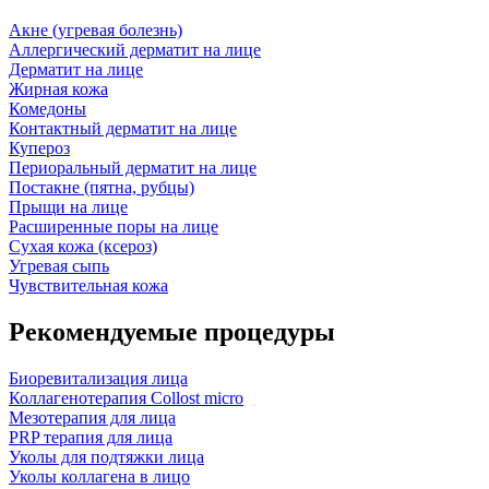
Акне (угревая болезнь)
Аллергический дерматит на лице
Дерматит на лице
Жирная кожа
Комедоны
Контактный дерматит на лице
Купероз
Периоральный дерматит на лице
Постакне (пятна, рубцы)
Прыщи на лице
Расширенные поры на лице
Сухая кожа (ксероз)
Угревая сыпь
Чувствительная кожа
Рекомендуемые процедуры
Биоревитализация лица
Коллагенотерапия Collost micro
Мезотерапия для лица
PRP терапия для лица
Уколы для подтяжки лица
Уколы коллагена в лицо