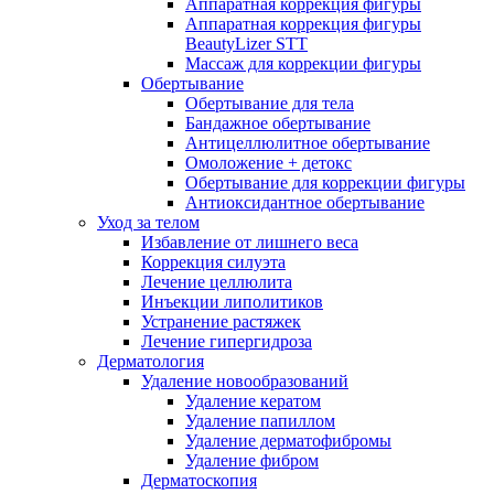
Аппаратная коррекция фигуры
Аппаратная коррекция фигуры
BeautyLizer STT
Массаж для коррекции фигуры
Обертывание
Обертывание для тела
Бандажное обертывание
Антицеллюлитное обертывание
Омоложение + детокс
Обертывание для коррекции фигуры
Антиоксидантное обертывание
Уход за телом
Избавление от лишнего веса
Коррекция силуэта
Лечение целлюлита
Инъекции липолитиков
Устранение растяжек
Лечение гипергидроза
Дерматология
Удаление новообразований
Удаление кератом
Удаление папиллом
Удаление дерматофибромы
Удаление фибром
Дерматоскопия