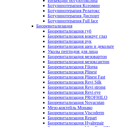
Инъекции ботулотоксина
Ботулинотерапия Ксеомин
Ботулинотерапия Релатокс
Ботулинотерапия Диспорт
Ботулинотерапия Full face
Биоревитализация
Биоревитализация губ
Биоревитализация вокруг глаз
Биоревитализация рук
Биоревитализация шеи и декольте
Уколы пептидов для лица
Биоревитализация мезовартон
Биоревитализация мезоксантин
Биоревитализация Filorga
Биоревитализация Plinest
Биоревитализация Plinest Fast
Биоревитализация Revi Silk
Биоревитализация Revi strong
Биоревитализация Revi eye
Биоревитализация PROFHILO
Биоревитализация Novacutan
Мезо-коктейль Монако
Биоревитализация Viscoderm
Биоревитализация Repart
Биоревитализация Hyalrepair