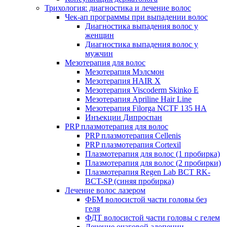
Трихология: диагностика и лечение волос
Чек-ап программы при выпадении волос
Диагностика выпадения волос у
женщин
Диагностика выпадения волос у
мужчин
Мезотерапия для волос
Мезотерапия Мэлсмон
Мезотерапия HAIR X
Мезотерапия Viscoderm Skinko E
Мезотерапия Apriline Hair Line
Мезотерапия Filorga NCTF 135 HA
Инъекции Дипроспан
PRP плазмотерапия для волос
PRP плазмотерапия Cellenis
PRP плазмотерапия Cortexil
Плазмотерапия для волос (1 пробирка)
Плазмотерапия для волос (2 пробирки)
Плазмотерапия Regen Lab BCT RK-
BCT-SP (синяя пробирка)
Лечение волос лазером
ФБМ волосистой части головы без
геля
ФДТ волосистой части головы с гелем
Лечение очаговой алопеции