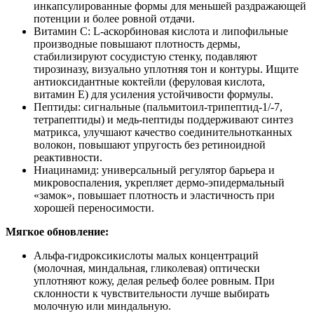
инкапсулированные формы для меньшей раздражающей
потенции и более ровной отдачи.
Витамин С: L‑аскорбиновая кислота и липофильные
производные повышают плотность дермы,
стабилизируют сосудистую стенку, подавляют
тирозиназу, визуально уплотняя тон и контуры. Ищите
антиоксидантные коктейли (феруловая кислота,
витамин Е) для усиления устойчивости формулы.
Пептиды: сигнальные (пальмитоил‑трипептид‑1/‑7,
тетрапептиды) и медь‑пептиды поддерживают синтез
матрикса, улучшают качество соединительнотканных
волокон, повышают упругость без ретиноидной
реактивности.
Ниацинамид: универсальный регулятор барьера и
микровоспаления, укрепляет дермо‑эпидермальный
«замок», повышает плотность и эластичность при
хорошей переносимости.
Мягкое обновление:
Альфа‑гидроксикислоты малых концентраций
(молочная, миндальная, гликолевая) оптически
уплотняют кожу, делая рельеф более ровным. При
склонности к чувствительности лучше выбирать
молочную или миндальную.