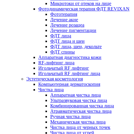
Микротоки от отеков на лице
Фотодинамическая терапия ФДТ REVIXAN
Фототерапия
Лечение акне
Лечение розацеа
Лечение пигментации
ФДТ лица
ФДТ лица и шеи
ФДТ лица, шеи, декольте
ФДТ спины
Аппаратная диагностика кожи
RF-лифтинг лица
Игольчатый RF лифтинг
Игольчатый RF лифтинг лица
Эстетическая косметология
Компьютерная дерматоскопия
Чистка лица
Аппаратная чистка лица
Ультразвуковая чистка лица
Комбинированная чистка лица
Атравматическая чистка лица
Ручная чистка лица
Механическая чистка лица
Чистка лица от черных точек
Чистка лица от угрей