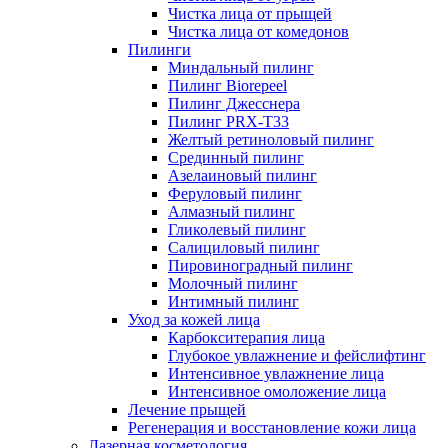
Чистка лица от прыщей
Чистка лица от комедонов
Пилинги
Миндальный пилинг
Пилинг Biorepeel
Пилинг Джесснера
Пилинг PRX-T33
Желтый ретиноловый пилинг
Срединный пилинг
Азелаиновый пилинг
Феруловый пилинг
Алмазный пилинг
Гликолевый пилинг
Салициловый пилинг
Пировиноградный пилинг
Молочный пилинг
Интимный пилинг
Уход за кожей лица
Карбокситерапия лица
Глубокое увлажнение и фейслифтинг
Интенсивное увлажнение лица
Интенсивное омоложение лица
Лечение прыщей
Регенерация и восстановление кожи лица
Лазерная косметология