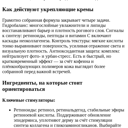
Как действуют укрепляющие кремы
Грамотно собранная формула закрывает четыре задачи.
Гидробаланс: многослойные увлажнители и липиды
восстанавливают барьер и плотность рогового слоя. Сигналы
к синтезу: ретиноиды, пептиды и витамин С включают
каскады неоколлагенеза. Контроль текстуры: мягкие кислоты
тонко выравнивают поверхность, усиливая отражение света и
визуальную плотность. Антиоксидантная защита: комплекс
нейтрализует фото‑ и урбан‑стресс. Есть и быстрый, но
кратковременный эффект — за счёт кофеина и
плёнкообразующих полимеров кожа выглядит более
собранной перед важной встречей.
Ингредиенты, на которые стоит
ориентироваться
Ключевые стимуляторы:
Ретиноиды: ретинол, ретинальдегид, стабильные эфиры
ретиноевой кислоты. Поддерживают обновление
эпидермиса, уплотняют дерму за счёт стимуляции
синтеза коллагена и гликозаминогликанов. Выбирайте