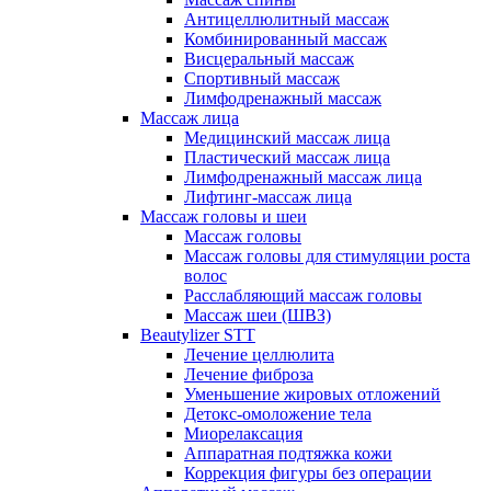
Антицеллюлитный массаж
Комбинированный массаж
Висцеральный массаж
Спортивный массаж
Лимфодренажный массаж
Массаж лица
Медицинский массаж лица
Пластический массаж лица
Лимфодренажный массаж лица
Лифтинг-массаж лица
Массаж головы и шеи
Массаж головы
Массаж головы для стимуляции роста
волос
Расслабляющий массаж головы
Массаж шеи (ШВЗ)
Beautylizer STT
Лечение целлюлита
Лечение фиброза
Уменьшение жировых отложений
Детокс-омоложение тела
Миорелаксация
Аппаратная подтяжка кожи
Коррекция фигуры без операции