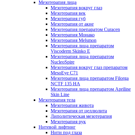
Мезотерапия лица
Мезотерапия вокруг глаз
Мезотерапия век
Мезотерапия губ
Мезотерапия от акне
Мезотерапия препаратом Curacen
Мезотерапия Монако
Мезотерапия Melsmon
Мезотерапия лица препаратом
Viscoderm Skinko E
Мезотерапия лица препаратом
NucleoSpire
Мезотерапия вокруг глаз препаратом
MesoEye С71
Мезотерапия лица препаратом Filorga
NCTF 135 HA
Мезотерапия лица препаратом Apriline
Skin Line
Мезотерапия тела
Мезотерапия живота
Мезотерапия от целлюлита
Липолитическая мезотерапия
Мезотерапия рук
Нитевой лифтинг
Нити под глаза