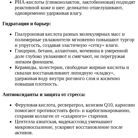
PHA‑кислоты (глюконолактон, лактобионовая) подходят
реактивной коже и шее: деликатно отшелушивают,
одновременно удерживая влагу.
Гидратация и барьер:
Гиалуроновая кислота разных молекулярных масс и
полимерные увлажнители мгновенно повышают тургор
и упругость, создавая эластичную «сетку» влаги.
Глицерин, бетаин, аллантоин, мочевина в умеренной
доле глубоко увлажняют и смягчают, не перегружая
липким финишем.
Керамиды, холестерин, свободные жирные кислоты и
сквалан восстанавливают липидную «кладку»,
удерживая воду внутри рогового слоя и косвенно
повышая плотность.
Антиоксиданты и защита от стресса:
Феруловая кислота, ресвератрол, коэнзим Q10, карнозин
помогают противостоять фото‑ и карбогликированию,
сохраняя коллаген от «сахарного» старения.
Центелла азиатская, мадекассозид уменьшают
микровоспаление, ускоряют восстановление после
активов.