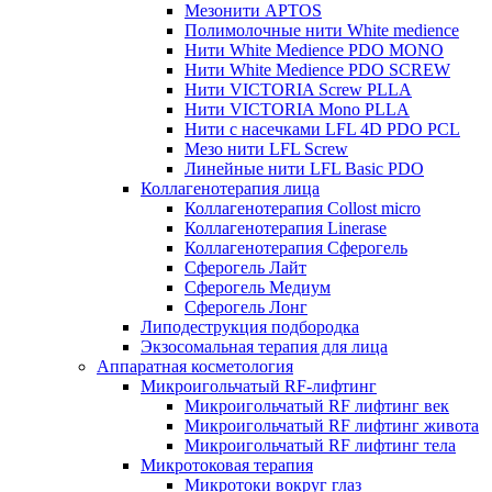
Мезонити APTOS
Полимолочные нити White medience
Нити White Medience PDO MONO
Нити White Medience PDO SCREW
Нити VICTORIA Screw PLLA
Нити VICTORIA Mono PLLA
Нити с насечками LFL 4D PDO PCL
Мезо нити LFL Screw
Линейные нити LFL Basic PDO
Коллагенотерапия лица
Коллагенотерапия Collost micro
Коллагенотерапия Linerase
Коллагенотерапия Сферогель
Сферогель Лайт
Сферогель Медиум
Сферогель Лонг
Липодеструкция подбородка
Экзосомальная терапия для лица
Аппаратная косметология
Микроигольчатый RF-лифтинг
Микроигольчатый RF лифтинг век
Микроигольчатый RF лифтинг живота
Микроигольчатый RF лифтинг тела
Микротоковая терапия
Микротоки вокруг глаз