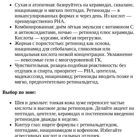
Сухая и атопичная: базируйтесь на керамидах, сквалане,
ниацинамиде и мягких пептидах. Ретиноиды — в
инкапсулированных формах и через день. Из кислот —
преимущественно PHA.
Комбинированная: днём лёгкая эмульсия с витамином С
и антиоксидантами, ночью — ретиноид плюс керамиды.
Кислоты — курсами, избегая перегрузки.
Жирная с пористостью: ретиноид как основа,
ниацинамид для себобаланса, гликолевая или
миндальная кислота низкой концентрации. Увлажнение
— невесомые гели с многоуровневой ГК.
Чувствительная, розацеа‑подобная реактивность: без
отдушек и спирта, приоритет — PHA, центелла,
мадекассозид, ниацинамид; ретиноиды вводить позже и
мягко, предпочтительно ретинальдегид.
Выбор по зоне:
Шея и декольте: тонкая кожа хуже переносит частые
кислоты и высокие дозы ретиноидов. Делайте акцент на
пептидах, центелле, керамидах и постепенном введении
ретиноидов дважды в неделю.
Контур глаз: ищите формулы с ретинальдегидом,
пептидами, ниацинамидом и кофеином. Избегайте
агрессивных кислот и сильных отдушек.