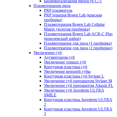
Биоревитализация MesoEye C71
Плазмотерапия лица
PRP плазмогель
PRP терапия Regen Lab (красная
пробирка)
Плазмотерапия Regen Lab Cellular
Matrix (золотая пробирка)
Плазмотерапия Regen Lab ACR-C Plus
(королевский набор)
Плазмотерапия для лица (1 пробирка)
Плазмотерапия для лица (2 пробирки)
Увеличение губ
Аугментация губ
Увеличение тонких губ
Контурная пластика губ
Увеличение верхней губы
Контурная пластика губ Stylage L
Увеличение губ препаратом Stylage M
Увеличение губ препаратом Aliaxin FL
Увеличение губ Juvederm ULTRA
SMILE
Контурная пластика Juvederm ULTRA
2
Контурная пластика Juvederm ULTRA
3