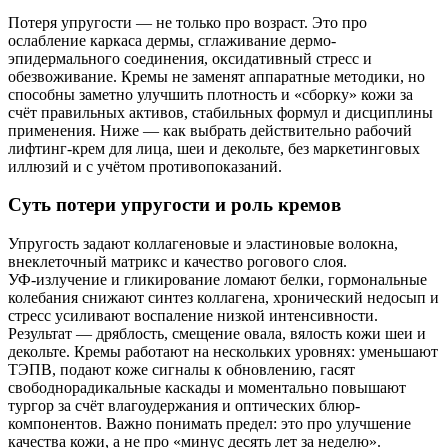
Потеря упругости — не только про возраст. Это про
ослабление каркаса дермы, сглаживание дермо-
эпидермального соединения, оксидативный стресс и
обезвоживание. Кремы не заменят аппаратные методики, но
способны заметно улучшить плотность и «сборку» кожи за
счёт правильных активов, стабильных формул и дисциплины
применения. Ниже — как выбрать действительно рабочий
лифтинг‑крем для лица, шеи и декольте, без маркетинговых
иллюзий и с учётом противопоказаний.
Суть потери упругости и роль кремов
Упругость задают коллагеновые и эластиновые волокна,
внеклеточный матрикс и качество рогового слоя.
УФ‑излучение и гликирование ломают белки, гормональные
колебания снижают синтез коллагена, хронический недосып и
стресс усиливают воспаление низкой интенсивности.
Результат — дряблость, смещение овала, вялость кожи шеи и
декольте. Кремы работают на нескольких уровнях: уменьшают
ТЭПВ, подают коже сигналы к обновлению, гасят
свободнорадикальные каскады и моментально повышают
тургор за счёт влагоудержания и оптических блюр-
компонентов. Важно понимать предел: это про улучшение
качества кожи, а не про «минус десять лет за неделю».