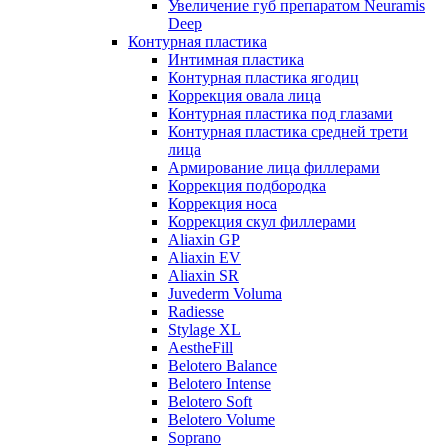
Увеличение губ препаратом Neuramis
Deep
Контурная пластика
Интимная пластика
Контурная пластика ягодиц
Коррекция овала лица
Контурная пластика под глазами
Контурная пластика средней трети
лица
Армирование лица филлерами
Коррекция подбородка
Коррекция носа
Коррекция скул филлерами
Aliaxin GP
Aliaxin EV
Aliaxin SR
Juvederm Voluma
Radiesse
Stylage XL
AestheFill
Belotero Balance
Belotero Intense
Belotero Soft
Belotero Volume
Soprano