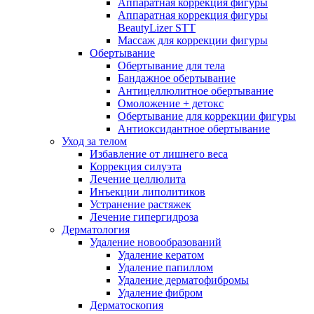
Аппаратная коррекция фигуры
Аппаратная коррекция фигуры
BeautyLizer STT
Массаж для коррекции фигуры
Обертывание
Обертывание для тела
Бандажное обертывание
Антицеллюлитное обертывание
Омоложение + детокс
Обертывание для коррекции фигуры
Антиоксидантное обертывание
Уход за телом
Избавление от лишнего веса
Коррекция силуэта
Лечение целлюлита
Инъекции липолитиков
Устранение растяжек
Лечение гипергидроза
Дерматология
Удаление новообразований
Удаление кератом
Удаление папиллом
Удаление дерматофибромы
Удаление фибром
Дерматоскопия