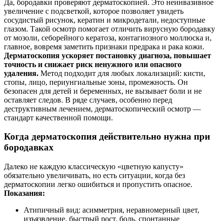
Да, бородавки проверяют дерматоскопией. Это неинвазивное
увеличение с подсветкой, которое позволяет увидеть
сосудистый рисунок, кератин и микродетали, недоступные
глазом. Такой осмотр помогает отличить вирусную бородавку
от мозоли, себорейного кератоза, контагиозного моллюска и,
главное, вовремя заметить признаки предрака и рака кожи.
Дерматоскопия ускоряет постановку диагноза, повышает
точность и снижает риск ненужного или опасного
удаления.
Метод подходит для любых локализаций: кисти,
стопы, лицо, периунгиальные зоны, промежность. Он
безопасен для детей и беременных, не вызывает боли и не
оставляет следов. В ряде случаев, особенно перед
деструктивным лечением, дерматоскопический осмотр —
стандарт качественной помощи.
Когда дерматоскопия действительно нужна при
бородавках
Далеко не каждую классическую «цветную капусту»
обязательно увеличивать, но есть ситуации, когда без
дерматоскопии легко ошибиться и пропустить опасное.
Показания:
Атипичный вид: асимметрия, неравномерный цвет,
изъязвление, быстрый рост, боль, спонтанные