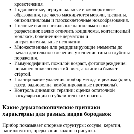
кровотечения.
Подошвенные, периунгиальные и околоротовые
образования, где часто маскируются мозоли, трещины,
онихопапилломы и плоскоклеточные новообразования.
Половые и аногенитальные папилломатозные
разрастания: важно отличить кондиломы, контагиозный
моллюск, болезненные дерматозы и
интраэпителиальные неоплазии.
Множественные или рецидивирующие элементы до
начала длительного лечения: уточнение типа и глубины
поражения.
Иммунодефицит, пожилой возраст, фотоповреждение:
повышен онкологический риск, а клиника бывает
стёртой.
Планирование удаления: подбор метода и режима (крио,
лазер, радиоволна, комбинированные протоколы).
Контроль динамики терапии: оценка остаточной
васкуляризации и субклинических очагов.
Какие дерматоскопические признаки
характерны для разных видов бородавок
Прибор показывает опорные структуры: сосуды, кератин,
папилломатоз, прерывание кожного рисунка.