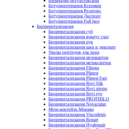
Инъекции ботулотоксина
Ботулинотерапия Ксеомин
Ботулинотерапия Релатокс
Ботулинотерапия Диспорт
Ботулинотерапия Full face
Биоревитализация
Биоревитализация губ
Биоревитализация вокруг глаз
Биоревитализация рук
Биоревитализация шеи и декольте
Уколы пептидов для лица
Биоревитализация мезовартон
Биоревитализация мезоксантин
Биоревитализация Filorga
Биоревитализация Plinest
Биоревитализация Plinest Fast
Биоревитализация Revi Silk
Биоревитализация Revi strong
Биоревитализация Revi eye
Биоревитализация PROFHILO
Биоревитализация Novacutan
Мезо-коктейль Монако
Биоревитализация Viscoderm
Биоревитализация Repart
Биоревитализация Hyalrepair