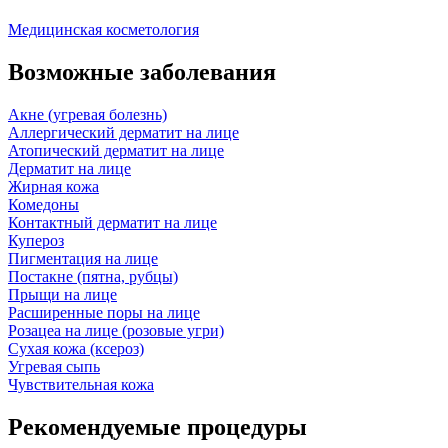
Медицинская косметология
Возможные заболевания
Акне (угревая болезнь)
Аллергический дерматит на лице
Атопический дерматит на лице
Дерматит на лице
Жирная кожа
Комедоны
Контактный дерматит на лице
Купероз
Пигментация на лице
Постакне (пятна, рубцы)
Прыщи на лице
Расширенные поры на лице
Розацеа на лице (розовые угри)
Сухая кожа (ксероз)
Угревая сыпь
Чувствительная кожа
Рекомендуемые процедуры