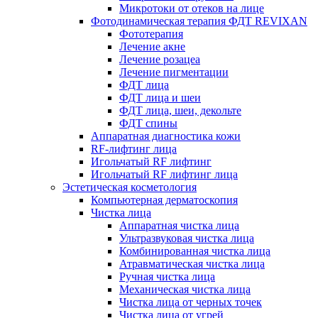
Микротоки от отеков на лице
Фотодинамическая терапия ФДТ REVIXAN
Фототерапия
Лечение акне
Лечение розацеа
Лечение пигментации
ФДТ лица
ФДТ лица и шеи
ФДТ лица, шеи, декольте
ФДТ спины
Аппаратная диагностика кожи
RF-лифтинг лица
Игольчатый RF лифтинг
Игольчатый RF лифтинг лица
Эстетическая косметология
Компьютерная дерматоскопия
Чистка лица
Аппаратная чистка лица
Ультразвуковая чистка лица
Комбинированная чистка лица
Атравматическая чистка лица
Ручная чистка лица
Механическая чистка лица
Чистка лица от черных точек
Чистка лица от угрей