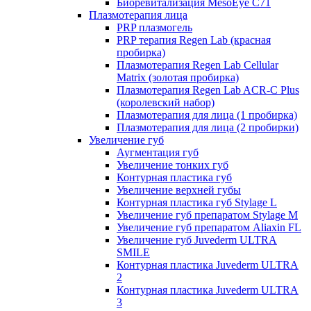
Биоревитализация MesoEye C71
Плазмотерапия лица
PRP плазмогель
PRP терапия Regen Lab (красная
пробирка)
Плазмотерапия Regen Lab Cellular
Matrix (золотая пробирка)
Плазмотерапия Regen Lab ACR-C Plus
(королевский набор)
Плазмотерапия для лица (1 пробирка)
Плазмотерапия для лица (2 пробирки)
Увеличение губ
Аугментация губ
Увеличение тонких губ
Контурная пластика губ
Увеличение верхней губы
Контурная пластика губ Stylage L
Увеличение губ препаратом Stylage M
Увеличение губ препаратом Aliaxin FL
Увеличение губ Juvederm ULTRA
SMILE
Контурная пластика Juvederm ULTRA
2
Контурная пластика Juvederm ULTRA
3