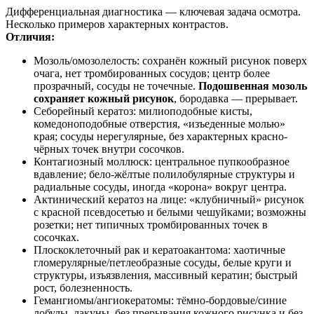
Дифференциальная диагностика — ключевая задача осмотра.
Несколько примеров характерных контрастов.
Отличия:
Мозоль/омозолелость: сохранён кожный рисунок поверх
очага, нет тромбированных сосудов; центр более
прозрачный, сосуды не точечные.
Подошвенная мозоль
сохраняет кожный рисунок
, бородавка — прерывает.
Себорейный кератоз: милиоподобные кисты,
комедоноподобные отверстия, «изъеденные молью»
края; сосуды нерегулярные, без характерных красно-
чёрных точек внутри сосочков.
Контагиозный моллюск: центральное пупкообразное
вдавление; бело-жёлтые полилобулярные структуры и
радиальные сосуды, иногда «корона» вокруг центра.
Актинический кератоз на лице: «клубничный» рисунок
с красной псевдосетью и белыми чешуйками; возможны
розетки; нет типичных тромбированных точек в
сосочках.
Плоскоклеточный рак и кератоакантома: хаотичные
гломерулярные/петлеобразные сосуды, белые круги и
структуры, изъязвления, массивный кератин; быстрый
рост, болезненность.
Гемангиомы/ангиокератомы: тёмно-бордовые/синие
лобулы, лакуны, без прерывания кожного рисунка и без