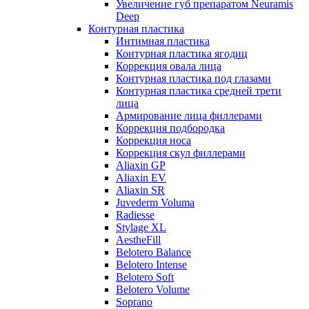
Увеличение губ препаратом Neuramis
Deep
Контурная пластика
Интимная пластика
Контурная пластика ягодиц
Коррекция овала лица
Контурная пластика под глазами
Контурная пластика средней трети
лица
Армирование лица филлерами
Коррекция подбородка
Коррекция носа
Коррекция скул филлерами
Aliaxin GP
Aliaxin EV
Aliaxin SR
Juvederm Voluma
Radiesse
Stylage XL
AestheFill
Belotero Balance
Belotero Intense
Belotero Soft
Belotero Volume
Soprano