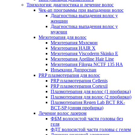
Трихология: диагностика и лечение волос
Чек-ап программы при выпадении волос
Диагностика выпадения волос у
женщин
Диагностика выпадения волос у
мужчин
Мезотерапия для волос
Мезотерапия Мэлсмон
Мезотерапия HAIR X
Мезотерапия Viscoderm Skinko E
Мезотерапия Apriline Hair Line
Мезотерапия Filorga NCTF 135 HA
Инъекции Дипроспан
PRP плазмотерапия для волос
PRP плазмотерапия Cellenis
PRP плазмотерапия Cortexil
Плазмотерапия для волос (1 пробирка)
Плазмотерапия для волос (2 пробирки)
Плазмотерапия Regen Lab BCT RK-
BCT-SP (синяя пробирка)
Лечение волос лазером
ФБМ волосистой части головы без
геля
ФДТ волосистой части головы с гелем
Лечение очаговой алопеции