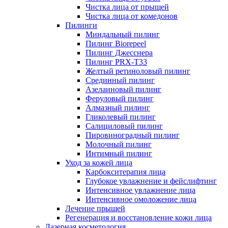
Чистка лица от прыщей
Чистка лица от комедонов
Пилинги
Миндальный пилинг
Пилинг Biorepeel
Пилинг Джесснера
Пилинг PRX-T33
Желтый ретиноловый пилинг
Срединный пилинг
Азелаиновый пилинг
Феруловый пилинг
Алмазный пилинг
Гликолевый пилинг
Салициловый пилинг
Пировиноградный пилинг
Молочный пилинг
Интимный пилинг
Уход за кожей лица
Карбокситерапия лица
Глубокое увлажнение и фейслифтинг
Интенсивное увлажнение лица
Интенсивное омоложение лица
Лечение прыщей
Регенерация и восстановление кожи лица
Лазерная косметология