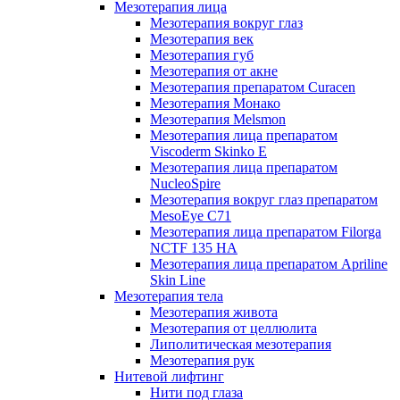
Мезотерапия лица
Мезотерапия вокруг глаз
Мезотерапия век
Мезотерапия губ
Мезотерапия от акне
Мезотерапия препаратом Curacen
Мезотерапия Монако
Мезотерапия Melsmon
Мезотерапия лица препаратом
Viscoderm Skinko E
Мезотерапия лица препаратом
NucleoSpire
Мезотерапия вокруг глаз препаратом
MesoEye С71
Мезотерапия лица препаратом Filorga
NCTF 135 HA
Мезотерапия лица препаратом Apriline
Skin Line
Мезотерапия тела
Мезотерапия живота
Мезотерапия от целлюлита
Липолитическая мезотерапия
Мезотерапия рук
Нитевой лифтинг
Нити под глаза