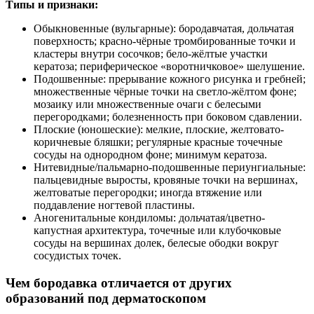
Типы и признаки:
Обыкновенные (вульгарные): бородавчатая, дольчатая
поверхность; красно-чёрные тромбированные точки и
кластеры внутри сосочков; бело-жёлтые участки
кератоза; периферическое «воротничковое» шелушение.
Подошвенные: прерывание кожного рисунка и гребней;
множественные чёрные точки на светло-жёлтом фоне;
мозаику или множественные очаги с белесыми
перегородками; болезненность при боковом сдавлении.
Плоские (юношеские): мелкие, плоские, желтовато-
коричневые бляшки; регулярные красные точечные
сосуды на однородном фоне; минимум кератоза.
Нитевидные/пальмарно-подошвенные периунгиальные:
пальцевидные выросты, кровяные точки на вершинах,
желтоватые перегородки; иногда втяжение или
поддавление ногтевой пластины.
Аногенитальные кондиломы: дольчатая/цветно-
капустная архитектура, точечные или клубочковые
сосуды на вершинах долек, белесые ободки вокруг
сосудистых точек.
Чем бородавка отличается от других
образований под дерматоскопом