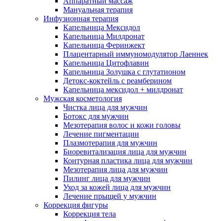
Аппаратный массаж
Мануальная терапия
Инфузионная терапия
Капельница Мексидол
Капельница Милдронат
Капельница Феринжект
Плацентарный иммуномодулятор Лаеннек
Капельница Цитофлавин
Капельница Золушка с глутатионом
Детокс-коктейль с реамберином
Капельница мексидол + милдронат
Мужская косметология
Чистка лица для мужчин
Ботокс для мужчин
Мезотерапия волос и кожи головы
Лечение пигментации
Плазмотерапия для мужчин
Биоревитализация лица для мужчин
Контурная пластика лица для мужчин
Мезотерапия лица для мужчин
Пилинг лица для мужчин
Уход за кожей лица для мужчин
Лечение прыщей у мужчин
Коррекция фигуры
Коррекция тела