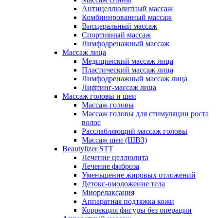
Антицеллюлитный массаж
Комбинированный массаж
Висцеральный массаж
Спортивный массаж
Лимфодренажный массаж
Массаж лица
Медицинский массаж лица
Пластический массаж лица
Лимфодренажный массаж лица
Лифтинг-массаж лица
Массаж головы и шеи
Массаж головы
Массаж головы для стимуляции роста
волос
Расслабляющий массаж головы
Массаж шеи (ШВЗ)
Beautylizer STT
Лечение целлюлита
Лечение фиброза
Уменьшение жировых отложений
Детокс-омоложение тела
Миорелаксация
Аппаратная подтяжка кожи
Коррекция фигуры без операции