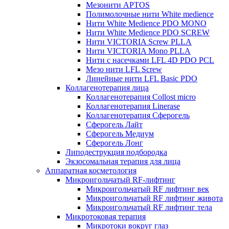
Мезонити APTOS
Полимолочные нити White medience
Нити White Medience PDO MONO
Нити White Medience PDO SCREW
Нити VICTORIA Screw PLLA
Нити VICTORIA Mono PLLA
Нити с насечками LFL 4D PDO PCL
Мезо нити LFL Screw
Линейные нити LFL Basic PDO
Коллагенотерапия лица
Коллагенотерапия Collost micro
Коллагенотерапия Linerase
Коллагенотерапия Сферогель
Сферогель Лайт
Сферогель Медиум
Сферогель Лонг
Липодеструкция подбородка
Экзосомальная терапия для лица
Аппаратная косметология
Микроигольчатый RF-лифтинг
Микроигольчатый RF лифтинг век
Микроигольчатый RF лифтинг живота
Микроигольчатый RF лифтинг тела
Микротоковая терапия
Микротоки вокруг глаз