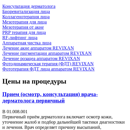
Консультация дерматолога
Биоревитализация лица
Коллагенотерапия лица
Мезотерапия для лица
Мезотерапия от акне
PRP терапия для лица
RF-лифтинг лица
Аппаратная чистка лица
Лечение акне аппаратом REVIXAN
Лечение пигментации аппаратом REVIXAN
Лечение розацеа аппаратом REVIXAN
Фотодинамическая терапия (ФДТ) REVIXAN
Фототерапия ФДТ лица аппаратом REVIXAN
Цены на процедуры
Прием (осмотр, консультация) врача-
дерматолога первичный
В 01.008.001
Первичный приём дерматолога включает осмотр кожи,
уточнение жалоб и подбор дальнейшей тактики диагностики
и лечения. Врач определяет причину высыпаний,