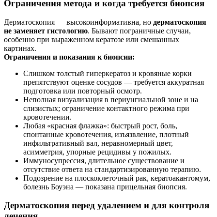
Ограничения метода и когда требуется биопсия
Дерматоскопия — высокоинформативна, но
дерматоскопия
не заменяет гистологию
. Бывают пограничные случаи,
особенно при выраженном кератозе или смешанных
картинах.
Ограничения и показания к биопсии:
Слишком толстый гиперкератоз и кровяные корки
препятствуют оценке сосудов — требуется аккуратная
подготовка или повторный осмотр.
Неполная визуализация в периунгиальной зоне и на
слизистых; ограничение контактного режима при
кровотечении.
Любая «красная флажка»: быстрый рост, боль,
спонтанные кровотечения, изъязвление, плотный
инфильтративный вал, неравномерный цвет,
асимметрия, упорные рецидивы у пожилых.
Иммуносупрессия, длительное существование и
отсутствие ответа на стандартизированную терапию.
Подозрение на плоскоклеточный рак, кератоакантомум,
болезнь Боуэна — показана прицельная биопсия.
Дерматоскопия перед удалением и для контроля
лечения