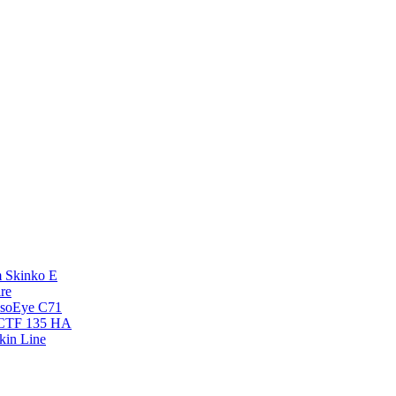
 Skinko E
re
esoEye С71
NCTF 135 HA
kin Line