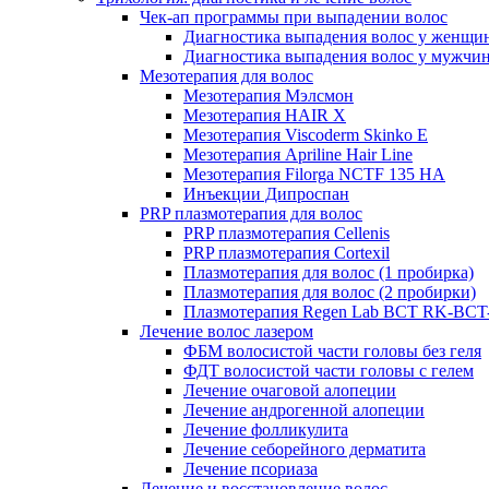
Чек-ап программы при выпадении волос
Диагностика выпадения волос у женщи
Диагностика выпадения волос у мужчи
Мезотерапия для волос
Мезотерапия Мэлсмон
Мезотерапия HAIR X
Мезотерапия Viscoderm Skinko E
Мезотерапия Apriline Hair Line
Мезотерапия Filorga NCTF 135 HA
Инъекции Дипроспан
PRP плазмотерапия для волос
PRP плазмотерапия Cellenis
PRP плазмотерапия Cortexil
Плазмотерапия для волос (1 пробирка)
Плазмотерапия для волос (2 пробирки)
Плазмотерапия Regen Lab BCT RK-BCT-
Лечение волос лазером
ФБМ волосистой части головы без геля
ФДТ волосистой части головы с гелем
Лечение очаговой алопеции
Лечение андрогенной алопеции
Лечение фолликулита
Лечение себорейного дерматита
Лечение псориаза
Лечение и восстановление волос