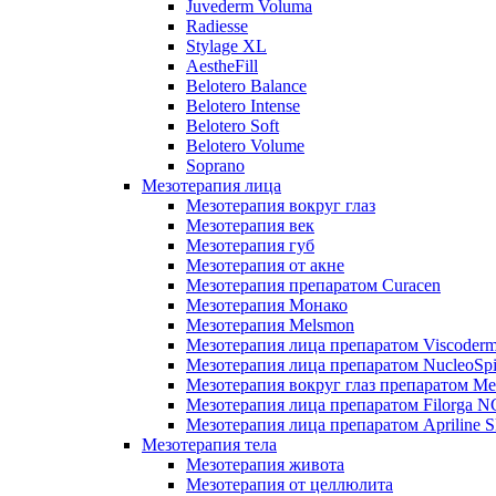
Juvederm Voluma
Radiesse
Stylage XL
AestheFill
Belotero Balance
Belotero Intense
Belotero Soft
Belotero Volume
Soprano
Мезотерапия лица
Мезотерапия вокруг глаз
Мезотерапия век
Мезотерапия губ
Мезотерапия от акне
Мезотерапия препаратом Curacen
Мезотерапия Монако
Мезотерапия Melsmon
Мезотерапия лица препаратом Viscoderm
Мезотерапия лица препаратом NucleoSpi
Мезотерапия вокруг глаз препаратом M
Мезотерапия лица препаратом Filorga 
Мезотерапия лица препаратом Apriline S
Мезотерапия тела
Мезотерапия живота
Мезотерапия от целлюлита