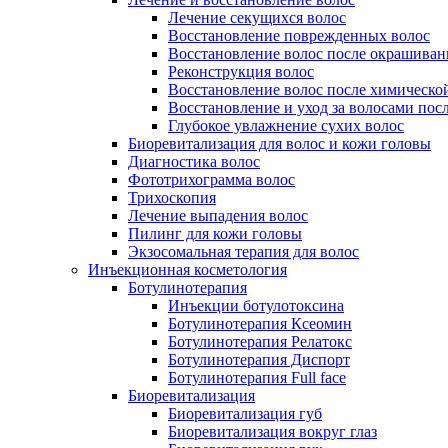
Лечение секущихся волос
Восстановление поврежденных волос
Восстановление волос после окрашиван
Реконструкция волос
Восстановление волос после химическо
Восстановление и уход за волосами пос
Глубокое увлажнение сухих волос
Биоревитализация для волос и кожи головы
Диагностика волос
Фототрихограмма волос
Трихоскопия
Лечение выпадения волос
Пилинг для кожи головы
Экзосомальная терапия для волос
Инъекционная косметология
Ботулинотерапия
Инъекции ботулотоксина
Ботулинотерапия Ксеомин
Ботулинотерапия Релатокс
Ботулинотерапия Диспорт
Ботулинотерапия Full face
Биоревитализация
Биоревитализация губ
Биоревитализация вокруг глаз