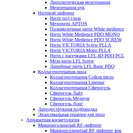
Липолитическая мезотерапия
Мезотерапия рук
Нитевой лифтинг
Нити под глаза
Мезонити APTOS
Полимолочные нити White medience
Нити White Medience PDO MONO
Нити White Medience PDO SCREW
Нити VICTORIA Screw PLLA
Нити VICTORIA Mono PLLA
Нити с насечками LFL 4D PDO PCL
Мезо нити LFL Screw
Линейные нити LFL Basic PDO
Коллагенотерапия лица
Коллагенотерапия Collost micro
Коллагенотерапия Linerase
Коллагенотерапия Сферогель
Сферогель Лайт
Сферогель Медиум
Сферогель Лонг
Липодеструкция подбородка
Экзосомальная терапия для лица
Аппаратная косметология
Микроигольчатый RF-лифтинг
Микроигольчатый RF лифтинг век