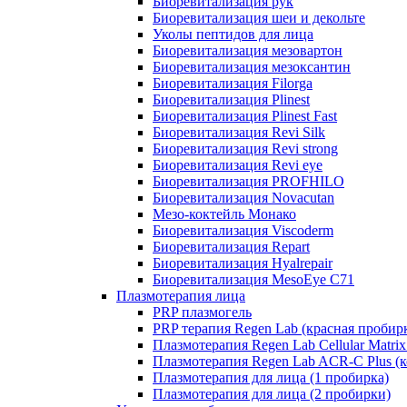
Биоревитализация рук
Биоревитализация шеи и декольте
Уколы пептидов для лица
Биоревитализация мезовартон
Биоревитализация мезоксантин
Биоревитализация Filorga
Биоревитализация Plinest
Биоревитализация Plinest Fast
Биоревитализация Revi Silk
Биоревитализация Revi strong
Биоревитализация Revi eye
Биоревитализация PROFHILO
Биоревитализация Novacutan
Мезо-коктейль Монако
Биоревитализация Viscoderm
Биоревитализация Repart
Биоревитализация Hyalrepair
Биоревитализация MesoEye C71
Плазмотерапия лица
PRP плазмогель
PRP терапия Regen Lab (красная пробир
Плазмотерапия Regen Lab Cellular Matrix
Плазмотерапия Regen Lab ACR-C Plus (к
Плазмотерапия для лица (1 пробирка)
Плазмотерапия для лица (2 пробирки)