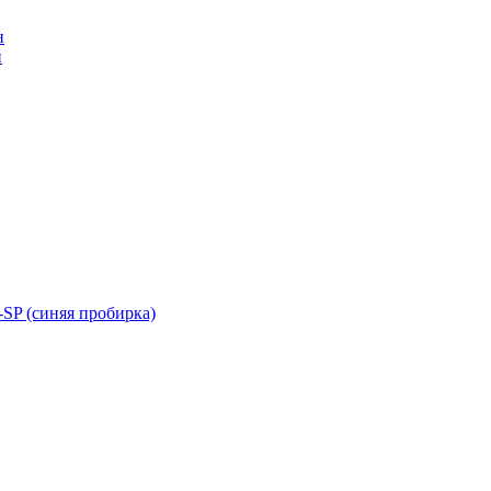
н
н
SP (синяя пробирка)