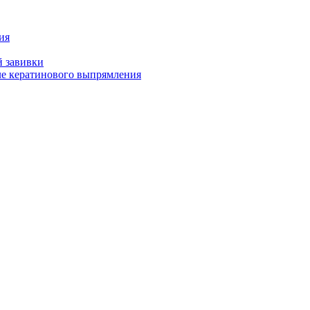
ия
й завивки
ле кератинового выпрямления