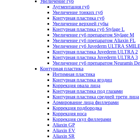
Увеличение губ
Аугментация губ
Увеличение тонких губ
Контурная пластика губ
Увеличение верхней губы
Контурная пластика губ Stylage L
Увеличение губ препаратом Stylage M
Увеличение губ препаратом Aliaxin FL
Увеличение губ Juvederm ULTRA SMIL
Контурная пластика Juvederm ULTRA 2
Контурная пластика Juvederm ULTRA 3
Увеличение губ препаратом Neuramis De
Контурная пластика
Интимная пластика
Контурная пластика ягодиц
Коррекция овала лица
Контурная пластика под глазами
Контурная пластика средней трети лица
Армирование лица филлерами
Коррекция подбородка
Коррекция носа
Коррекция скул филлерами
Aliaxin GP
Aliaxin EV
Aliaxin SR