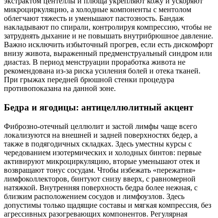
экстрактом центеллы и плюща укрепляют кожу и ускоряют
микроциркуляцию, а холодные компоненты с ментолом
облегчают тяжесть и уменьшают пастозность. Бандаж
накладывают по спирали, контролируя компрессию, чтобы не
затруднять дыхание и не повышать внутрибрюшное давление.
Важно исключить избыточный прогрев, если есть дискомфорт
внизу живота, выраженный предменструальный синдром или
диастаз. В период менструации проработка живота не
рекомендована из‑за риска усиления болей и отека тканей.
При грыжах передней брюшной стенки процедура
противопоказана на данной зоне.
Бедра и ягодицы: антицеллюлитный акцент
Фиброзно‑отечный целлюлит и застой лимфы чаще всего
локализуются на внешней и задней поверхностях бедер, а
также в подягодичных складках. Здесь уместны курсы с
чередованием изотермических и холодных бинтов: первые
активируют микроциркуляцию, вторые уменьшают отек и
возвращают тонус сосудам. Чтобы избежать «пережатия»
лимфоколлекторов, бинтуют снизу вверх, с равномерной
натяжкой. Внутренняя поверхность бедра более нежная, с
близким расположением сосудов и лимфоузлов. Здесь
допустимы только щадящие составы и мягкая компрессия, без
агрессивных разогревающих компонентов. Регулярная