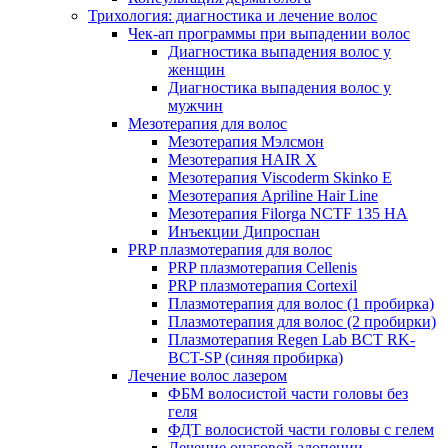
Трихология: диагностика и лечение волос
Чек-ап программы при выпадении волос
Диагностика выпадения волос у
женщин
Диагностика выпадения волос у
мужчин
Мезотерапия для волос
Мезотерапия Мэлсмон
Мезотерапия HAIR X
Мезотерапия Viscoderm Skinko E
Мезотерапия Apriline Hair Line
Мезотерапия Filorga NCTF 135 HA
Инъекции Дипроспан
PRP плазмотерапия для волос
PRP плазмотерапия Cellenis
PRP плазмотерапия Cortexil
Плазмотерапия для волос (1 пробирка)
Плазмотерапия для волос (2 пробирки)
Плазмотерапия Regen Lab BCT RK-
BCT-SP (синяя пробирка)
Лечение волос лазером
ФБМ волосистой части головы без
геля
ФДТ волосистой части головы с гелем
Лечение очаговой алопеции