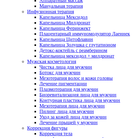
Аппаратный массаж
Мануальная терапия
Инфузионная терапия
Капельница Мексидол
Капельница Милдронат
Капельница Феринжект
Плацентарный иммуномодулятор Лаеннек
Капельница Цитофлавин
Капельница Золушка с глутатионом
Детокс-коктейль с реамберином
Капельница мексидол + милдронат
Мужская косметология
Чистка лица для мужчин
Ботокс для мужчин
Мезотерапия волос и кожи головы
Лечение пигментации
Плазмотерапия для мужчин
Биоревитализация лица для мужчин
Контурная пластика лица для мужчин
Мезотерапия лица для мужчин
Пилинг лица для мужчин
Уход за кожей лица для мужчин
Лечение прыщей у мужчин
Коррекция фигуры
Коррекция тела