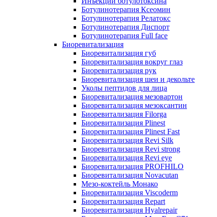
Инъекции ботулотоксина
Ботулинотерапия Ксеомин
Ботулинотерапия Релатокс
Ботулинотерапия Диспорт
Ботулинотерапия Full face
Биоревитализация
Биоревитализация губ
Биоревитализация вокруг глаз
Биоревитализация рук
Биоревитализация шеи и декольте
Уколы пептидов для лица
Биоревитализация мезовартон
Биоревитализация мезоксантин
Биоревитализация Filorga
Биоревитализация Plinest
Биоревитализация Plinest Fast
Биоревитализация Revi Silk
Биоревитализация Revi strong
Биоревитализация Revi eye
Биоревитализация PROFHILO
Биоревитализация Novacutan
Мезо-коктейль Монако
Биоревитализация Viscoderm
Биоревитализация Repart
Биоревитализация Hyalrepair