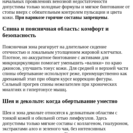
начальных проявлениях венозной недостаточности
допустимы только холодные формулы и мягкое бинтование от
стопы вверх с обязательным контролем пульсации и цвета
кожи.
При варикозе горячие составы запрещены
.
Спина и поясничная область: комфорт и
безопасность
Поясничная зона реагирует на длительное сидение
отечностью и локальным утолщением жировой клетчатки.
Плотное, но аккуратное бинтование с активами для
микроциркуляции помогает уменьшить «валики» по краю
джинсов, улучшить тонус кожи. Для средней и верхней части
спины обертывание используют реже, преимущественно как
дренажный этап при общем курсе коррекции фигуры.
Сильный прогрев спины нежелателен при хронических
миалгиях и гипертонусе мышц.
Шея и декольте: когда обертывание уместно
Шея и зона декольте относятся к деликатным областям с
тонкой кожей и обильной сетью лимфоузлов. Здесь
допустимы только мягкие составы с коллагеном, гиалуроном,
экстрактами алоэ и зеленого чая, без интенсивных