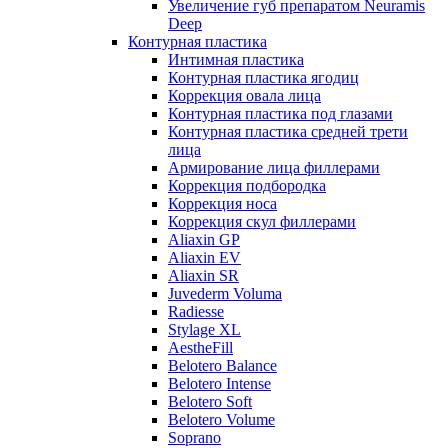
Увеличение губ препаратом Neuramis
Deep
Контурная пластика
Интимная пластика
Контурная пластика ягодиц
Коррекция овала лица
Контурная пластика под глазами
Контурная пластика средней трети
лица
Армирование лица филлерами
Коррекция подбородка
Коррекция носа
Коррекция скул филлерами
Aliaxin GP
Aliaxin EV
Aliaxin SR
Juvederm Voluma
Radiesse
Stylage XL
AestheFill
Belotero Balance
Belotero Intense
Belotero Soft
Belotero Volume
Soprano