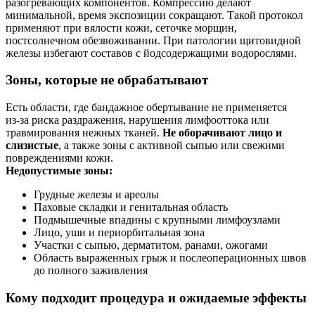
разогревающих компонентов. Компрессию делают
минимальной, время экспозиции сокращают. Такой протокол
применяют при вялости кожи, сеточке морщин,
постсолнечном обезвоживании. При патологии щитовидной
железы избегают составов с йодсодержащими водорослями.
Зоны, которые не обрабатывают
Есть области, где бандажное обертывание не применяется
из‑за риска раздражения, нарушения лимфооттока или
травмирования нежных тканей.
Не оборачивают лицо и
слизистые
, а также зоны с активной сыпью или свежими
повреждениями кожи.
Недопустимые зоны:
Грудные железы и ареолы
Паховые складки и генитальная область
Подмышечные впадины с крупными лимфоузлами
Лицо, уши и периорбитальная зона
Участки с сыпью, дерматитом, ранами, ожогами
Область выраженных грыж и послеоперационных швов
до полного заживления
Кому подходит процедура и ожидаемые эффекты