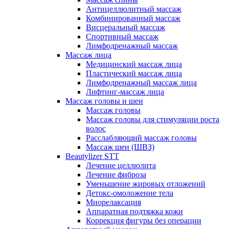
Антицеллюлитный массаж
Комбинированный массаж
Висцеральный массаж
Спортивный массаж
Лимфодренажный массаж
Массаж лица
Медицинский массаж лица
Пластический массаж лица
Лимфодренажный массаж лица
Лифтинг-массаж лица
Массаж головы и шеи
Массаж головы
Массаж головы для стимуляции роста
волос
Расслабляющий массаж головы
Массаж шеи (ШВЗ)
Beautylizer STT
Лечение целлюлита
Лечение фиброза
Уменьшение жировых отложений
Детокс-омоложение тела
Миорелаксация
Аппаратная подтяжка кожи
Коррекция фигуры без операции