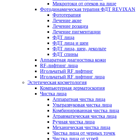
Микротоки от отеков на лице
Фотодинамическая терапия ФДТ REVIXAN
Фототерапия
Лечение акне
Лечение розацеа
Лечение пигментации
ФДТ лица
ФДТ лица и шеи
ФДТ лица, шеи, декольте
ФДТ спины
Аппаратная диагностика кожи
RF-лифтинг лица
Игольчатый RF лифтинг
Игольчатый RF лифтинг лица
Эстетическая косметология
Компьютерная дерматоскопия
Чистка лица
Аппаратная чистка лица
Ультразвуковая чистка лица
Комбинированная чистка лица
Атравматическая чистка лица
Ручная чистка лица
Механическая чистка лица
Чистка лица от черных точек
Чистка лица от угрей