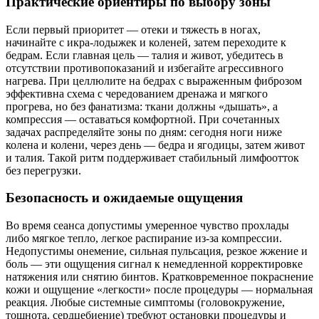
Практические ориентиры по выбору зоны
Если первый приоритет — отеки и тяжесть в ногах,
начинайте с икра‑лодыжек и коленей, затем переходите к
бедрам. Если главная цель — талия и живот, убедитесь в
отсутствии противопоказаний и избегайте агрессивного
нагрева. При целлюлите на бедрах с выраженным фиброзом
эффективна схема с чередованием дренажа и мягкого
прогрева, но без фанатизма: ткани должны «дышать», а
компрессия — оставаться комфортной. При сочетанных
задачах распределяйте зоны по дням: сегодня ноги ниже
колена и колени, через день — бедра и ягодицы, затем живот
и талия. Такой ритм поддерживает стабильный лимфоотток
без перегрузки.
Безопасность и ожидаемые ощущения
Во время сеанса допустимы умеренное чувство прохлады
либо мягкое тепло, легкое распирание из‑за компрессии.
Недопустимы онемение, сильная пульсация, резкое жжение и
боль — эти ощущения сигнал к немедленной корректировке
натяжения или снятию бинтов. Кратковременное покраснение
кожи и ощущение «легкости» после процедуры — нормальная
реакция. Любые системные симптомы (головокружение,
тошнота, сердцебиение) требуют остановки процедуры и