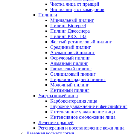
Чистка лица от прыщей
Чистка лица от комедонов
Пилинги
Миндальный пилинг
Пилинг Biorepeel
Пилинг Джесснера
Пилинг PRX-T33
Желтый ретиноловый пилинг
Срединный пилинг
Азелаиновый пилинг
Феруловый пилинг
Алмазный пилинг
Гликолевый пилинг
Салициловый пилинг
Пировиноградный пилинг
Молочный пилинг
Интимный пилинг
Уход за кожей лица
Карбокситерапия лица
Глубокое увлажнение и фейслифтинг
Интенсивное увлажнение лица
Интенсивное омоложение лица
Лечение прыщей
Регенерация и восстановление кожи лица
Лазерная косметология