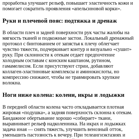
проработка улучшает рельеф, повышает эластичность кожи и
помогает сократить проявления «апельсиновой корки».
Руки и плечевой пояс: подтяжка и дренаж
В области плеч и задней поверхности рук часты жалобы на
мягкость тканей и подкожные застои. Локальный дренажный
протокол с бинтованием от запястья к плечу облегчает
чувство тяжести, подчеркивает контур и визуально «сушит»
руку. При склонности к отекам отдает предпочтение
холодным составам с конским каштаном, рутином,
гамамелисом. Если присутствуют стрии, добавляют
коллаген‑эластиновые комплексы и аминокислоты, но
компрессию снижают, чтобы не травмировать хрупкие
волокна.
Ноги ниже колена: колени, икры и лодыжки
В передней области колена часто откладывается плотная
жировая «подушка», а задняя поверхность склонна к отекам.
Бандажное обертывание хорошо «собирает» ткани,
выравнивает рельеф надколенника. На икрах и лодыжках
задача иная — снять тяжесть, улучшить венозный отток,
уменьшить пастозность к вечеру. При телеангиэктазиях и