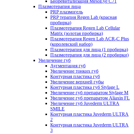
Биоревитализация MesoEye C71
Плазмотерапия лица
PRP плазмогель
PRP терапия Regen Lab (красная
пробирка)
Плазмотерапия Regen Lab Cellular
Matrix (золотая пробирка)
Плазмотерапия Regen Lab ACR-C Plus
(королевский набор)
Плазмотерапия для лица (1 пробирка)
Плазмотерапия для лица (2 пробирки)
Увеличение губ
Аугментация губ
Увеличение тонких губ
Контурная пластика губ
Увеличение верхней губы
Контурная пластика губ Stylage L
Увеличение губ препаратом Stylage M
Увеличение губ препаратом Aliaxin FL
Увеличение губ Juvederm ULTRA
SMILE
Контурная пластика Juvederm ULTRA
2
Контурная пластика Juvederm ULTRA
3