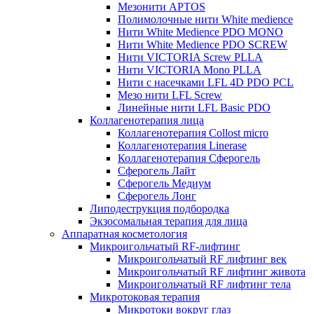
Мезонити APTOS
Полимолочные нити White medience
Нити White Medience PDO MONO
Нити White Medience PDO SCREW
Нити VICTORIA Screw PLLA
Нити VICTORIA Mono PLLA
Нити с насечками LFL 4D PDO PCL
Мезо нити LFL Screw
Линейные нити LFL Basic PDO
Коллагенотерапия лица
Коллагенотерапия Collost micro
Коллагенотерапия Linerase
Коллагенотерапия Сферогель
Сферогель Лайт
Сферогель Медиум
Сферогель Лонг
Липодеструкция подбородка
Экзосомальная терапия для лица
Аппаратная косметология
Микроигольчатый RF-лифтинг
Микроигольчатый RF лифтинг век
Микроигольчатый RF лифтинг живота
Микроигольчатый RF лифтинг тела
Микротоковая терапия
Микротоки вокруг глаз