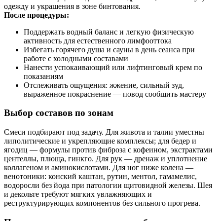
одежду и украшения в зоне бинтования.
После процедуры:
Поддержать водный баланс и легкую физическую
активность для естественного лимфооттока
Избегать горячего душа и сауны в день сеанса при
работе с холодными составами
Нанести успокаивающий или лифтинговый крем по
показаниям
Отслеживать ощущения: жжение, сильный зуд,
выраженное покраснение — повод сообщить мастеру
Выбор составов по зонам
Смеси подбирают под задачу. Для живота и талии уместны
липолитические и укрепляющие комплексы; для бедер и
ягодиц — формулы против фиброза с кофеином, экстрактами
центеллы, плюща, гинкго. Для рук — дренаж и уплотнение
коллагеном и аминокислотами. Для ног ниже колена —
венотоники: конский каштан, рутин, ментол, гамамелис,
водоросли без йода при патологии щитовидной железы. Шея
и декольте требуют мягких увлажняющих и
реструктурирующих компонентов без сильного прогрева.