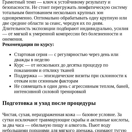
Грамотный темп — ключ к устойчивому результату и
безопасности. Не стоит перегружать лимфатическую систему
тотальным бинтованием нескольких крупных зон
одновременно. Оптимально обрабатывать одну крупную или
две средние области за сеанс, чередуя их по дням.
Длительность экспозиции подбирают индивидуально, усилия
— от мягкой к умеренной компрессии без болезненности и
онемения.
Рекомендации по курсу:
Стартовая серия — с регулярностью через день или
дважды в неделю
Курс — от нескольких до десятка процедур по
показаниям и отклику тканей
Поддержка — эпизодические визиты при склонности к
отекам или сезонным факторам
Не совмещать в один день с агрессивным теплом, баней,
интенсивной силовой тренировкой
Подготовка и уход после процедуры
Чистая, сухая, нераздраженная кожа — базовое условие. За
сутки исключают травмирующие скрабы и активные кислоты,
за два часа — обильную пищу и алкоголь. Пьют воду
небольшими порциями для мягкого дренажа, снимают тугую