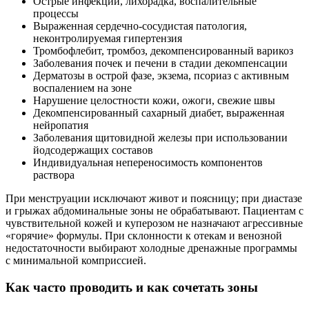
Острые инфекции, лихорадка, воспалительные
процессы
Выраженная сердечно‑сосудистая патология,
неконтролируемая гипертензия
Тромбофлебит, тромбоз, декомпенсированный варикоз
Заболевания почек и печени в стадии декомпенсации
Дерматозы в острой фазе, экзема, псориаз с активным
воспалением на зоне
Нарушение целостности кожи, ожоги, свежие швы
Декомпенсированный сахарный диабет, выраженная
нейропатия
Заболевания щитовидной железы при использовании
йодсодержащих составов
Индивидуальная непереносимость компонентов
раствора
При менструации исключают живот и поясницу; при диастазе
и грыжах абдоминальные зоны не обрабатывают. Пациентам с
чувствительной кожей и куперозом не назначают агрессивные
«горячие» формулы. При склонности к отекам и венозной
недостаточности выбирают холодные дренажные программы
с минимальной комприссией.
Как часто проводить и как сочетать зоны