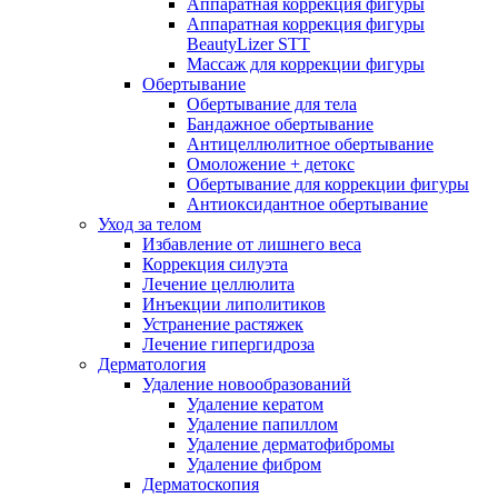
Аппаратная коррекция фигуры
Аппаратная коррекция фигуры
BeautyLizer STT
Массаж для коррекции фигуры
Обертывание
Обертывание для тела
Бандажное обертывание
Антицеллюлитное обертывание
Омоложение + детокс
Обертывание для коррекции фигуры
Антиоксидантное обертывание
Уход за телом
Избавление от лишнего веса
Коррекция силуэта
Лечение целлюлита
Инъекции липолитиков
Устранение растяжек
Лечение гипергидроза
Дерматология
Удаление новообразований
Удаление кератом
Удаление папиллом
Удаление дерматофибромы
Удаление фибром
Дерматоскопия