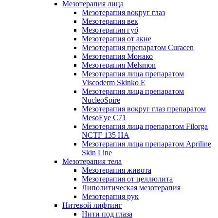
Мезотерапия лица
Мезотерапия вокруг глаз
Мезотерапия век
Мезотерапия губ
Мезотерапия от акне
Мезотерапия препаратом Curacen
Мезотерапия Монако
Мезотерапия Melsmon
Мезотерапия лица препаратом
Viscoderm Skinko E
Мезотерапия лица препаратом
NucleoSpire
Мезотерапия вокруг глаз препаратом
MesoEye С71
Мезотерапия лица препаратом Filorga
NCTF 135 HA
Мезотерапия лица препаратом Apriline
Skin Line
Мезотерапия тела
Мезотерапия живота
Мезотерапия от целлюлита
Липолитическая мезотерапия
Мезотерапия рук
Нитевой лифтинг
Нити под глаза