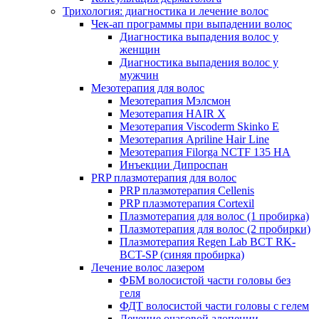
Трихология: диагностика и лечение волос
Чек-ап программы при выпадении волос
Диагностика выпадения волос у
женщин
Диагностика выпадения волос у
мужчин
Мезотерапия для волос
Мезотерапия Мэлсмон
Мезотерапия HAIR X
Мезотерапия Viscoderm Skinko E
Мезотерапия Apriline Hair Line
Мезотерапия Filorga NCTF 135 HA
Инъекции Дипроспан
PRP плазмотерапия для волос
PRP плазмотерапия Cellenis
PRP плазмотерапия Cortexil
Плазмотерапия для волос (1 пробирка)
Плазмотерапия для волос (2 пробирки)
Плазмотерапия Regen Lab BCT RK-
BCT-SP (синяя пробирка)
Лечение волос лазером
ФБМ волосистой части головы без
геля
ФДТ волосистой части головы с гелем
Лечение очаговой алопеции