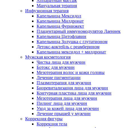
Аппаратный массаж
Мануальная терапия
Инфузионная терапия
Капельница Мексидол
Капельница Милдронат
Капельница Феринжект
Плацентарный иммуномодулятор Лаеннек
Капельница Цитофлавин
Капельница Золушка с глутатионом
Детокс-коктейль с реамберином
Капельница мексидол + милдронат
Мужская косметология
Чистка лица для мужчин
Ботокс для мужчин
Мезотерапия волос и кожи головы
Лечение пигментации
Плазмотерапия для мужчин
Биоревитализация лица для мужчин
Контурная пластика лица для мужчин
Мезотерапия лица для мужчин
Пилинг лица для мужчин
Уход за кожей лица для мужчин
Лечение прыщей у мужчин
Коррекция фигуры
Коррекция тела