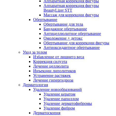
Аппаратная коррекция фигуры
Аппаратная коррекция фигуры
BeautyLizer STT
Массаж для коррекции фигуры
Обертывание
Обертывание для тела
Бандажное обертывание
Антицеллюлитное обертывание
Омоложение + детокс
Обертывание для коррекции фигуры
Антиоксидантное обертывание
Уход за телом
Избавление от лишнего веса
Коррекция силуэта
Лечение целлюлита
Инъекции липолитиков
Устранение растяжек
Лечение гипергидроза
Дерматология
Удаление новообразований
Удаление кератом
Удаление папиллом
Удаление дерматофибромы
Удаление фибром
Дерматоскопия