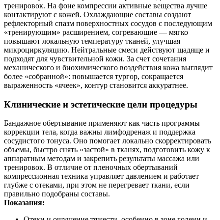
тренировок. На фоне компрессии активные вещества лучше
контактируют с кожей. Охлаждающие составы создают
рефлекторный спазм поверхностных сосудов с последующим
«тренирующим» расширением, согревающие — мягко
повышают локальную температуру тканей, улучшая
микроциркуляцию. Нейтральные смеси действуют щадяще и
подходят для чувствительной кожи. За счет сочетания
механического и биохимического воздействия кожа выглядит
более «собранной»: повышается тургор, сокращается
выраженность «ячеек», контур становится аккуратнее.
Клинические и эстетические цели процедуры
Бандажное обертывание применяют как часть программы
коррекции тела, когда важны лимфодренаж и поддержка
сосудистого тонуса. Оно помогает локально скорректировать
объемы, быстро снять «застой» в тканях, подготовить кожу к
аппаратным методам и закрепить результаты массажа или
тренировок. В отличие от пленочных обертываний
компрессионная техника управляет давлением и работает
глубже с отеками, при этом не перегревает ткани, если
правильно подобраны составы.
Показания:
Отеки и ощущение тяжести, особенно в зоне голени и