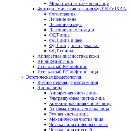
Микротоки от отеков на лице
Фотодинамическая терапия ФДТ REVIXAN
Фототерапия
Лечение акне
Лечение розацеа
Лечение пигментации
ФДТ лица
ФДТ лица и шеи
ФДТ лица, шеи, декольте
ФДТ спины
Аппаратная диагностика кожи
RF-лифтинг лица
Игольчатый RF лифтинг
Игольчатый RF лифтинг лица
Эстетическая косметология
Компьютерная дерматоскопия
Чистка лица
Аппаратная чистка лица
Ультразвуковая чистка лица
Комбинированная чистка лица
Атравматическая чистка лица
Ручная чистка лица
Механическая чистка лица
Чистка лица от черных точек
Чистка лица от угрей