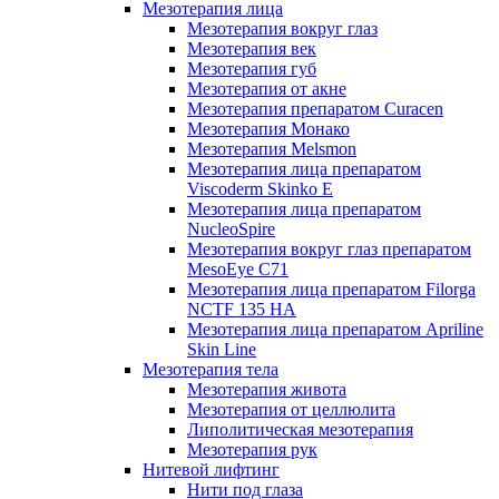
Мезотерапия лица
Мезотерапия вокруг глаз
Мезотерапия век
Мезотерапия губ
Мезотерапия от акне
Мезотерапия препаратом Curacen
Мезотерапия Монако
Мезотерапия Melsmon
Мезотерапия лица препаратом
Viscoderm Skinko E
Мезотерапия лица препаратом
NucleoSpire
Мезотерапия вокруг глаз препаратом
MesoEye С71
Мезотерапия лица препаратом Filorga
NCTF 135 HA
Мезотерапия лица препаратом Apriline
Skin Line
Мезотерапия тела
Мезотерапия живота
Мезотерапия от целлюлита
Липолитическая мезотерапия
Мезотерапия рук
Нитевой лифтинг
Нити под глаза