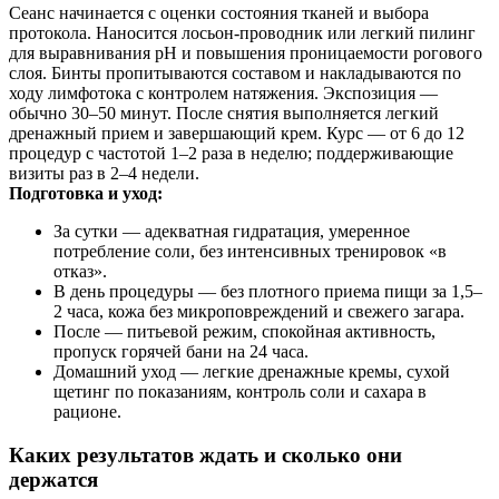
Сеанс начинается с оценки состояния тканей и выбора
протокола. Наносится лосьон-проводник или легкий пилинг
для выравнивания рН и повышения проницаемости рогового
слоя. Бинты пропитываются составом и накладываются по
ходу лимфотока с контролем натяжения. Экспозиция —
обычно 30–50 минут. После снятия выполняется легкий
дренажный прием и завершающий крем. Курс — от 6 до 12
процедур с частотой 1–2 раза в неделю; поддерживающие
визиты раз в 2–4 недели.
Подготовка и уход:
За сутки — адекватная гидратация, умеренное
потребление соли, без интенсивных тренировок «в
отказ».
В день процедуры — без плотного приема пищи за 1,5–
2 часа, кожа без микроповреждений и свежего загара.
После — питьевой режим, спокойная активность,
пропуск горячей бани на 24 часа.
Домашний уход — легкие дренажные кремы, сухой
щетинг по показаниям, контроль соли и сахара в
рационе.
Каких результатов ждать и сколько они
держатся