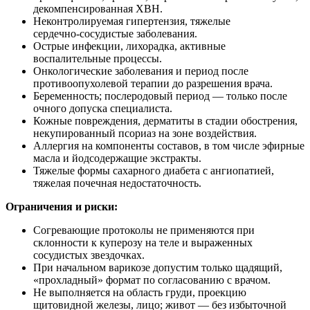
декомпенсированная ХВН.
Неконтролируемая гипертензия, тяжелые
сердечно‑сосудистые заболевания.
Острые инфекции, лихорадка, активные
воспалительные процессы.
Онкологические заболевания и период после
противоопухолевой терапии до разрешения врача.
Беременность; послеродовый период — только после
очного допуска специалиста.
Кожные повреждения, дерматиты в стадии обострения,
некупированный псориаз на зоне воздействия.
Аллергия на компоненты составов, в том числе эфирные
масла и йодсодержащие экстракты.
Тяжелые формы сахарного диабета с ангиопатией,
тяжелая почечная недостаточность.
Ограничения и риски:
Согревающие протоколы не применяются при
склонности к куперозу на теле и выраженных
сосудистых звездочках.
При начальном варикозе допустим только щадящий,
«прохладный» формат по согласованию с врачом.
Не выполняется на область груди, проекцию
щитовидной железы, лицо; живот — без избыточной