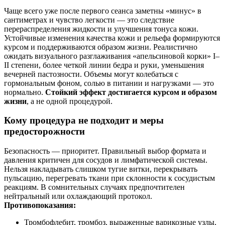
Чаще всего уже после первого сеанса заметны «минус» в
сантиметрах и чувство легкости — это следствие
перераспределения жидкости и улучшения тонуса кожи.
Устойчивые изменения качества кожи и рельефа формируются
курсом и поддерживаются образом жизни. Реалистично
ожидать визуального разглаживания «апельсиновой корки» I–
II степени, более четкой линии бедра и руки, уменьшения
вечерней пастозности. Объемы могут колебаться с
гормональным фоном, солью в питании и нагрузками — это
нормально.
Стойкий эффект достигается курсом и образом
жизни
, а не одной процедурой.
Кому процедура не подходит и меры
предосторожности
Безопасность — приоритет. Правильный выбор формата и
давления критичен для сосудов и лимфатической системы.
Нельзя накладывать слишком тугие витки, перекрывать
пульсацию, перегревать ткани при склонности к сосудистым
реакциям. В сомнительных случаях предпочтителен
нейтральный или охлаждающий протокол.
Противопоказания:
Тромбофлебит, тромбоз, выраженные варикозные узлы,