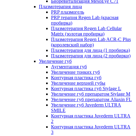
Биоревитализация MesoEye C71
Плазмотерапия лица
PRP плазмогель
PRP терапия Regen Lab (красная
пробирка)
Плазмотерапия Regen Lab Cellular
Matrix (золотая пробирка)
Плазмотерапия Regen Lab ACR-C Plus
(королевский набор)
Плазмотерапия для лица (1 пробирка)
Плазмотерапия для лица (2 пробирки)
Увеличение губ
Аугментация губ
Увеличение тонких губ
Контурная пластика губ
Увеличение верхней губы
Контурная пластика губ Stylage L
Увеличение губ препаратом Stylage M
Увеличение губ препаратом Aliaxin FL
Увеличение губ Juvederm ULTRA
SMILE
Контурная пластика Juvederm ULTRA
2
Контурная пластика Juvederm ULTRA
3