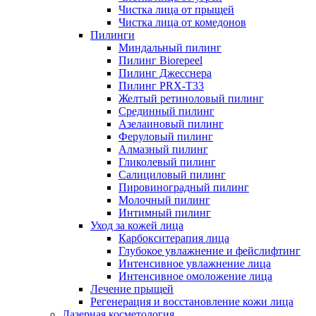
Чистка лица от прыщей
Чистка лица от комедонов
Пилинги
Миндальный пилинг
Пилинг Biorepeel
Пилинг Джесснера
Пилинг PRX-T33
Желтый ретиноловый пилинг
Срединный пилинг
Азелаиновый пилинг
Феруловый пилинг
Алмазный пилинг
Гликолевый пилинг
Салициловый пилинг
Пировиноградный пилинг
Молочный пилинг
Интимный пилинг
Уход за кожей лица
Карбокситерапия лица
Глубокое увлажнение и фейслифтинг
Интенсивное увлажнение лица
Интенсивное омоложение лица
Лечение прыщей
Регенерация и восстановление кожи лица
Лазерная косметология