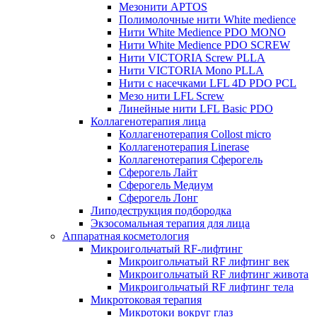
Мезонити APTOS
Полимолочные нити White medience
Нити White Medience PDO MONO
Нити White Medience PDO SCREW
Нити VICTORIA Screw PLLA
Нити VICTORIA Mono PLLA
Нити с насечками LFL 4D PDO PCL
Мезо нити LFL Screw
Линейные нити LFL Basic PDO
Коллагенотерапия лица
Коллагенотерапия Collost micro
Коллагенотерапия Linerase
Коллагенотерапия Сферогель
Сферогель Лайт
Сферогель Медиум
Сферогель Лонг
Липодеструкция подбородка
Экзосомальная терапия для лица
Аппаратная косметология
Микроигольчатый RF-лифтинг
Микроигольчатый RF лифтинг век
Микроигольчатый RF лифтинг живота
Микроигольчатый RF лифтинг тела
Микротоковая терапия
Микротоки вокруг глаз