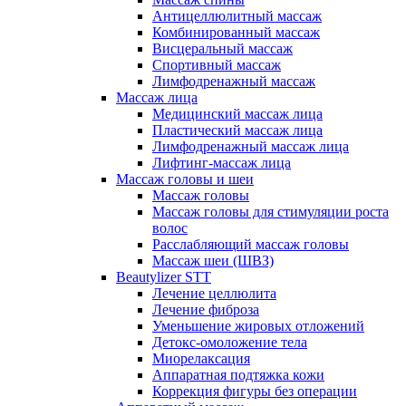
Антицеллюлитный массаж
Комбинированный массаж
Висцеральный массаж
Спортивный массаж
Лимфодренажный массаж
Массаж лица
Медицинский массаж лица
Пластический массаж лица
Лимфодренажный массаж лица
Лифтинг-массаж лица
Массаж головы и шеи
Массаж головы
Массаж головы для стимуляции роста
волос
Расслабляющий массаж головы
Массаж шеи (ШВЗ)
Beautylizer STT
Лечение целлюлита
Лечение фиброза
Уменьшение жировых отложений
Детокс-омоложение тела
Миорелаксация
Аппаратная подтяжка кожи
Коррекция фигуры без операции