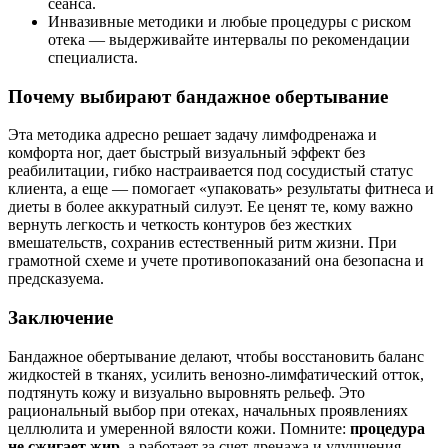
сеанса.
Инвазивные методики и любые процедуры с риском
отека — выдерживайте интервалы по рекомендации
специалиста.
Почему выбирают бандажное обертывание
Эта методика адресно решает задачу лимфодренажа и
комфорта ног, дает быстрый визуальный эффект без
реабилитации, гибко настраивается под сосудистый статус
клиента, а еще — помогает «упаковать» результаты фитнеса и
диеты в более аккуратный силуэт. Ее ценят те, кому важно
вернуть легкость и четкость контуров без жестких
вмешательств, сохранив естественный ритм жизни. При
грамотной схеме и учете противопоказаний она безопасна и
предсказуема.
Заключение
Бандажное обертывание делают, чтобы восстановить баланс
жидкостей в тканях, усилить венозно‑лимфатический отток,
подтянуть кожу и визуально выровнять рельеф. Это
рациональный выбор при отеках, начальных проявлениях
целлюлита и умеренной вялости кожи. Помните:
процедура
не сжигает жир
, а работает за счет дренажа и улучшения