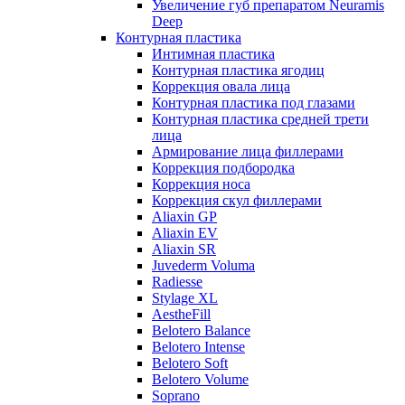
Увеличение губ препаратом Neuramis
Deep
Контурная пластика
Интимная пластика
Контурная пластика ягодиц
Коррекция овала лица
Контурная пластика под глазами
Контурная пластика средней трети
лица
Армирование лица филлерами
Коррекция подбородка
Коррекция носа
Коррекция скул филлерами
Aliaxin GP
Aliaxin EV
Aliaxin SR
Juvederm Voluma
Radiesse
Stylage XL
AestheFill
Belotero Balance
Belotero Intense
Belotero Soft
Belotero Volume
Soprano