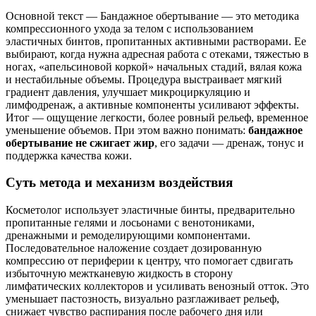
Основной текст — Бандажное обертывание — это методика
компрессионного ухода за телом с использованием
эластичных бинтов, пропитанных активными растворами. Ее
выбирают, когда нужна адресная работа с отеками, тяжестью в
ногах, «апельсиновой коркой» начальных стадий, вялая кожа
и нестабильные объемы. Процедура выстраивает мягкий
градиент давления, улучшает микроциркуляцию и
лимфодренаж, а активные компоненты усиливают эффекты.
Итог — ощущение легкости, более ровный рельеф, временное
уменьшение объемов. При этом важно понимать:
бандажное
обертывание не сжигает жир
, его задачи — дренаж, тонус и
поддержка качества кожи.
Суть метода и механизм воздействия
Косметолог использует эластичные бинты, предварительно
пропитанные гелями и лосьонами с венотониками,
дренажными и ремоделирующими компонентами.
Последовательное наложение создает дозированную
компрессию от периферии к центру, что помогает сдвигать
избыточную межтканевую жидкость в сторону
лимфатических коллекторов и усиливать венозный отток. Это
уменьшает пастозность, визуально разглаживает рельеф,
снижает чувство распирания после рабочего дня или