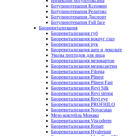
Инъекции ботулотоксина
Ботулинотерапия Ксеомин
Ботулинотерапия Релатокс
Ботулинотерапия Диспорт
Ботулинотерапия Full face
Биоревитализация
Биоревитализация губ
Биоревитализация вокруг глаз
Биоревитализация рук
Биоревитализация шеи и декольте
Уколы пептидов для лица
Биоревитализация мезовартон
Биоревитализация мезоксантин
Биоревитализация Filorga
Биоревитализация Plinest
Биоревитализация Plinest Fast
Биоревитализация Revi Silk
Биоревитализация Revi strong
Биоревитализация Revi eye
Биоревитализация PROFHILO
Биоревитализация Novacutan
Мезо-коктейль Монако
Биоревитализация Viscoderm
Биоревитализация Repart
Биоревитализация Hyalrepair