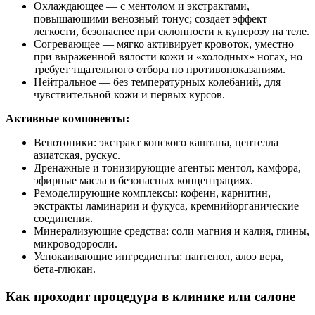
Охлаждающее — с ментолом и экстрактами,
повышающими венозный тонус; создает эффект
легкости, безопаснее при склонности к куперозу на теле.
Согревающее — мягко активирует кровоток, уместно
при выраженной вялости кожи и «холодных» ногах, но
требует тщательного отбора по противопоказаниям.
Нейтральное — без температурных колебаний, для
чувствительной кожи и первых курсов.
Активные компоненты:
Венотоники: экстракт конского каштана, центелла
азиатская, рускус.
Дренажные и тонизирующие агенты: ментол, камфора,
эфирные масла в безопасных концентрациях.
Ремоделирующие комплексы: кофеин, карнитин,
экстракты ламинарии и фукуса, кремнийорганические
соединения.
Минерализующие средства: соли магния и калия, глины,
микроводоросли.
Успокаивающие ингредиенты: пантенол, алоэ вера,
бета-глюкан.
Как проходит процедура в клинике или салоне