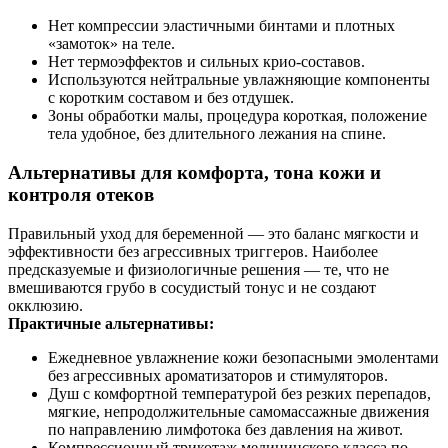
Нет компрессии эластичными бинтами и плотных
«замоток» на теле.
Нет термоэффектов и сильных крио‑составов.
Используются нейтральные увлажняющие компоненты
с коротким составом и без отдушек.
Зоны обработки малы, процедура короткая, положение
тела удобное, без длительного лежания на спине.
Альтернативы для комфорта, тона кожи и
контроля отеков
Правильный уход для беременной — это баланс мягкости и
эффективности без агрессивных триггеров. Наиболее
предсказуемые и физиологичные решения — те, что не
вмешиваются грубо в сосудистый тонус и не создают
окклюзию.
Практичные альтернативы:
Ежедневное увлажнение кожи безопасными эмолентами
без агрессивных ароматизаторов и стимуляторов.
Душ с комфортной температурой без резких перепадов,
мягкие, непродолжительные самомассажные движения
по направлению лимфотока без давления на живот.
Компрессионный трикотаж медицинского класса по