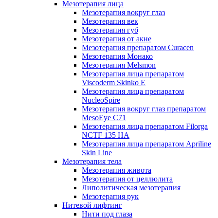
Мезотерапия лица
Мезотерапия вокруг глаз
Мезотерапия век
Мезотерапия губ
Мезотерапия от акне
Мезотерапия препаратом Curacen
Мезотерапия Монако
Мезотерапия Melsmon
Мезотерапия лица препаратом
Viscoderm Skinko E
Мезотерапия лица препаратом
NucleoSpire
Мезотерапия вокруг глаз препаратом
MesoEye С71
Мезотерапия лица препаратом Filorga
NCTF 135 HA
Мезотерапия лица препаратом Apriline
Skin Line
Мезотерапия тела
Мезотерапия живота
Мезотерапия от целлюлита
Липолитическая мезотерапия
Мезотерапия рук
Нитевой лифтинг
Нити под глаза