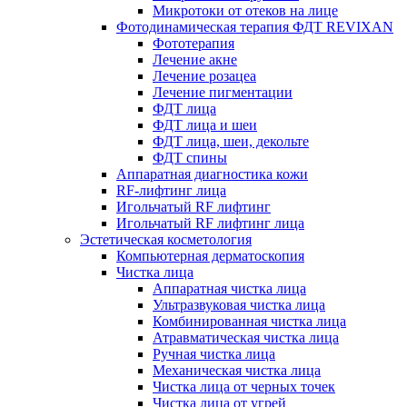
Микротоки от отеков на лице
Фотодинамическая терапия ФДТ REVIXAN
Фототерапия
Лечение акне
Лечение розацеа
Лечение пигментации
ФДТ лица
ФДТ лица и шеи
ФДТ лица, шеи, декольте
ФДТ спины
Аппаратная диагностика кожи
RF-лифтинг лица
Игольчатый RF лифтинг
Игольчатый RF лифтинг лица
Эстетическая косметология
Компьютерная дерматоскопия
Чистка лица
Аппаратная чистка лица
Ультразвуковая чистка лица
Комбинированная чистка лица
Атравматическая чистка лица
Ручная чистка лица
Механическая чистка лица
Чистка лица от черных точек
Чистка лица от угрей