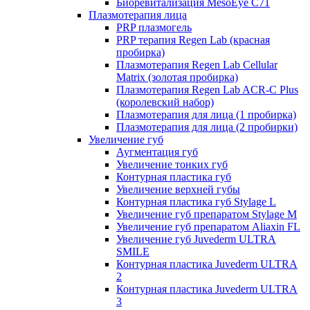
Биоревитализация MesoEye C71
Плазмотерапия лица
PRP плазмогель
PRP терапия Regen Lab (красная
пробирка)
Плазмотерапия Regen Lab Cellular
Matrix (золотая пробирка)
Плазмотерапия Regen Lab ACR-C Plus
(королевский набор)
Плазмотерапия для лица (1 пробирка)
Плазмотерапия для лица (2 пробирки)
Увеличение губ
Аугментация губ
Увеличение тонких губ
Контурная пластика губ
Увеличение верхней губы
Контурная пластика губ Stylage L
Увеличение губ препаратом Stylage M
Увеличение губ препаратом Aliaxin FL
Увеличение губ Juvederm ULTRA
SMILE
Контурная пластика Juvederm ULTRA
2
Контурная пластика Juvederm ULTRA
3