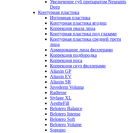
Увеличение губ препаратом Neuramis
Deep
Контурная пластика
Интимная пластика
Контурная пластика ягодиц
Коррекция овала лица
Контурная пластика под глазами
Контурная пластика средней трети
лица
Армирование лица филлерами
Коррекция подбородка
Коррекция носа
Коррекция скул филлерами
Aliaxin GP
Aliaxin EV
Aliaxin SR
Juvederm Voluma
Radiesse
Stylage XL
AestheFill
Belotero Balance
Belotero Intense
Belotero Soft
Belotero Volume
Soprano