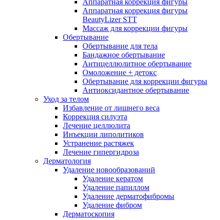
Аппаратная коррекция фигуры
Аппаратная коррекция фигуры
BeautyLizer STT
Массаж для коррекции фигуры
Обертывание
Обертывание для тела
Бандажное обертывание
Антицеллюлитное обертывание
Омоложение + детокс
Обертывание для коррекции фигуры
Антиоксидантное обертывание
Уход за телом
Избавление от лишнего веса
Коррекция силуэта
Лечение целлюлита
Инъекции липолитиков
Устранение растяжек
Лечение гипергидроза
Дерматология
Удаление новообразований
Удаление кератом
Удаление папиллом
Удаление дерматофибромы
Удаление фибром
Дерматоскопия