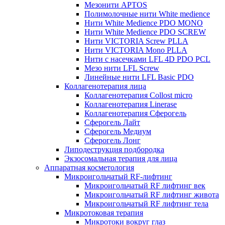
Мезонити APTOS
Полимолочные нити White medience
Нити White Medience PDO MONO
Нити White Medience PDO SCREW
Нити VICTORIA Screw PLLA
Нити VICTORIA Mono PLLA
Нити с насечками LFL 4D PDO PCL
Мезо нити LFL Screw
Линейные нити LFL Basic PDO
Коллагенотерапия лица
Коллагенотерапия Collost micro
Коллагенотерапия Linerase
Коллагенотерапия Сферогель
Сферогель Лайт
Сферогель Медиум
Сферогель Лонг
Липодеструкция подбородка
Экзосомальная терапия для лица
Аппаратная косметология
Микроигольчатый RF-лифтинг
Микроигольчатый RF лифтинг век
Микроигольчатый RF лифтинг живота
Микроигольчатый RF лифтинг тела
Микротоковая терапия
Микротоки вокруг глаз