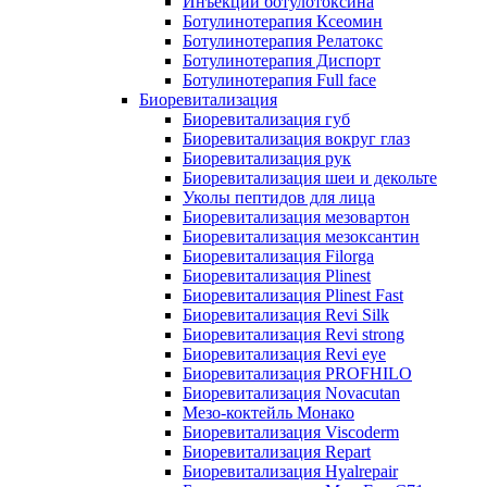
Инъекции ботулотоксина
Ботулинотерапия Ксеомин
Ботулинотерапия Релатокс
Ботулинотерапия Диспорт
Ботулинотерапия Full face
Биоревитализация
Биоревитализация губ
Биоревитализация вокруг глаз
Биоревитализация рук
Биоревитализация шеи и декольте
Уколы пептидов для лица
Биоревитализация мезовартон
Биоревитализация мезоксантин
Биоревитализация Filorga
Биоревитализация Plinest
Биоревитализация Plinest Fast
Биоревитализация Revi Silk
Биоревитализация Revi strong
Биоревитализация Revi eye
Биоревитализация PROFHILO
Биоревитализация Novacutan
Мезо-коктейль Монако
Биоревитализация Viscoderm
Биоревитализация Repart
Биоревитализация Hyalrepair