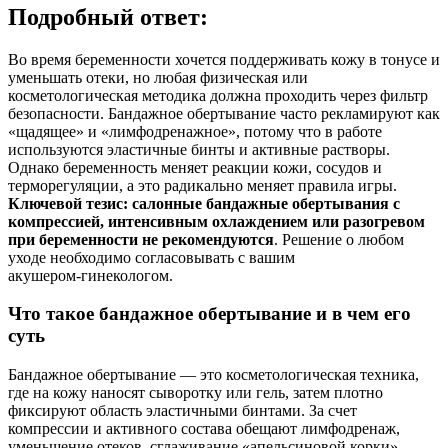
Подробный ответ:
Во время беременности хочется поддерживать кожу в тонусе и
уменьшать отеки, но любая физическая или
косметологическая методика должна проходить через фильтр
безопасности. Бандажное обертывание часто рекламируют как
«щадящее» и «лимфодренажное», потому что в работе
используются эластичные бинты и активные растворы.
Однако беременность меняет реакции кожи, сосудов и
терморегуляции, а это радикально меняет правила игры.
Ключевой тезис: салонные бандажные обертывания с
компрессией, интенсивным охлаждением или разогревом
при беременности не рекомендуются
. Решение о любом
уходе необходимо согласовывать с вашим
акушером‑гинекологом.
Что такое бандажное обертывание и в чем его
суть
Бандажное обертывание — это косметологическая техника,
где на кожу наносят сыворотку или гель, затем плотно
фиксируют область эластичными бинтами. За счет
компрессии и активного состава обещают лимфодренаж,
уменьшение отеков, сглаживание «апельсиновой корки»,