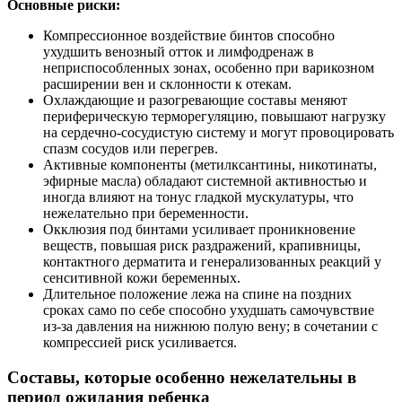
Основные риски:
Компрессионное воздействие бинтов способно
ухудшить венозный отток и лимфодренаж в
неприспособленных зонах, особенно при варикозном
расширении вен и склонности к отекам.
Охлаждающие и разогревающие составы меняют
периферическую терморегуляцию, повышают нагрузку
на сердечно‑сосудистую систему и могут провоцировать
спазм сосудов или перегрев.
Активные компоненты (метилксантины, никотинаты,
эфирные масла) обладают системной активностью и
иногда влияют на тонус гладкой мускулатуры, что
нежелательно при беременности.
Окклюзия под бинтами усиливает проникновение
веществ, повышая риск раздражений, крапивницы,
контактного дерматита и генерализованных реакций у
сенситивной кожи беременных.
Длительное положение лежа на спине на поздних
сроках само по себе способно ухудшать самочувствие
из‑за давления на нижнюю полую вену; в сочетании с
компрессией риск усиливается.
Составы, которые особенно нежелательны в
период ожидания ребенка