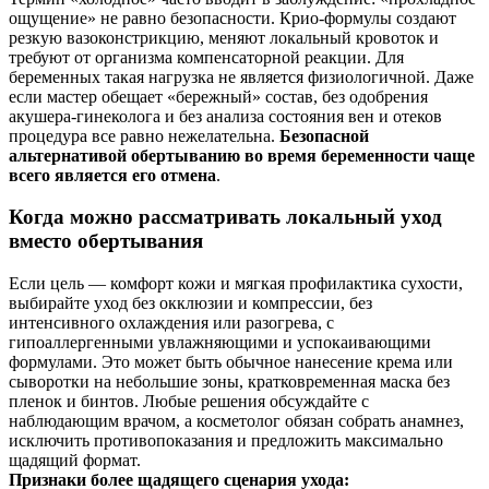
ощущение» не равно безопасности. Крио‑формулы создают
резкую вазоконстрикцию, меняют локальный кровоток и
требуют от организма компенсаторной реакции. Для
беременных такая нагрузка не является физиологичной. Даже
если мастер обещает «бережный» состав, без одобрения
акушера‑гинеколога и без анализа состояния вен и отеков
процедура все равно нежелательна.
Безопасной
альтернативой обертыванию во время беременности чаще
всего является его отмена
.
Когда можно рассматривать локальный уход
вместо обертывания
Если цель — комфорт кожи и мягкая профилактика сухости,
выбирайте уход без окклюзии и компрессии, без
интенсивного охлаждения или разогрева, с
гипоаллергенными увлажняющими и успокаивающими
формулами. Это может быть обычное нанесение крема или
сыворотки на небольшие зоны, кратковременная маска без
пленок и бинтов. Любые решения обсуждайте с
наблюдающим врачом, а косметолог обязан собрать анамнез,
исключить противопоказания и предложить максимально
щадящий формат.
Признаки более щадящего сценария ухода: