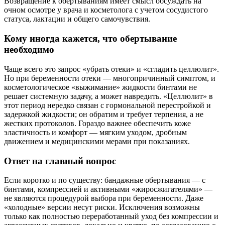
Возвращение к обертываниям имеет смысл обсуждать на
очном осмотре у врача и косметолога с учетом сосудистого
статуса, лактации и общего самочувствия.
Кому иногда кажется, что обертывание
необходимо
Чаще всего это запрос «убрать отеки» и «сгладить целлюлит».
Но при беременности отеки — многопричинный симптом, и
косметологическое «выжимание» жидкости бинтами не
решает системную задачу, а может навредить. «Целлюлит» в
этот период нередко связан с гормональной перестройкой и
задержкой жидкости; он обратим и требует терпения, а не
жестких протоколов. Гораздо важнее обеспечить коже
эластичность и комфорт — мягким уходом, дробным
движением и медицинскими мерами при показаниях.
Ответ на главный вопрос
Если коротко и по существу: бандажные обертывания — с
бинтами, компрессией и активными «жиросжигателями» —
не являются процедурой выбора при беременности. Даже
«холодные» версии несут риски. Исключения возможны
только как полностью переработанный уход без компрессии и