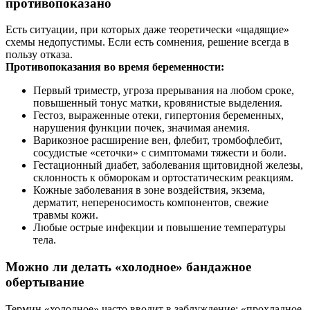
противопоказано
Есть ситуации, при которых даже теоретически «щадящие»
схемы недопустимы. Если есть сомнения, решение всегда в
пользу отказа.
Противопоказания во время беременности:
Первый триместр, угроза прерывания на любом сроке,
повышенный тонус матки, кровянистые выделения.
Гестоз, выраженные отеки, гипертония беременных,
нарушения функции почек, значимая анемия.
Варикозное расширение вен, флебит, тромбофлебит,
сосудистые «сеточки» с симптомами тяжести и боли.
Гестационный диабет, заболевания щитовидной железы,
склонность к обморокам и ортостатическим реакциям.
Кожные заболевания в зоне воздействия, экзема,
дерматит, непереносимость компонентов, свежие
травмы кожи.
Любые острые инфекции и повышение температуры
тела.
Можно ли делать «холодное» бандажное
обертывание
Термин «холодное» часто вводит в заблуждение: «прохладное