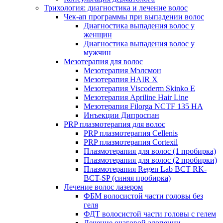
Трихология: диагностика и лечение волос
Чек-ап программы при выпадении волос
Диагностика выпадения волос у
женщин
Диагностика выпадения волос у
мужчин
Мезотерапия для волос
Мезотерапия Мэлсмон
Мезотерапия HAIR X
Мезотерапия Viscoderm Skinko E
Мезотерапия Apriline Hair Line
Мезотерапия Filorga NCTF 135 HA
Инъекции Дипроспан
PRP плазмотерапия для волос
PRP плазмотерапия Cellenis
PRP плазмотерапия Cortexil
Плазмотерапия для волос (1 пробирка)
Плазмотерапия для волос (2 пробирки)
Плазмотерапия Regen Lab BCT RK-
BCT-SP (синяя пробирка)
Лечение волос лазером
ФБМ волосистой части головы без
геля
ФДТ волосистой части головы с гелем
Лечение очаговой алопеции