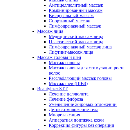
Антицеллюлитный массаж
Комбинированный массаж
Висцеральный массаж
Спортивный массаж
Лимфодренажный массаж
Массаж лица
Медицинский массаж лица
Пластический массаж лица
Лимфодренажный массаж лица
Лифтинг-массаж лица
Массаж головы и шеи
Массаж головы
Массаж головы для стимуляции роста
волос
Расслабляющий массаж головы
Массаж шеи (ШВЗ)
Beautylizer STT
Лечение целлюлита
Лечение фиброза
Уменьшение жировых отложений
Детокс-омоложение тела
Миорелаксация
Аппаратная подтяжка кожи
Коррекция фигуры без операции