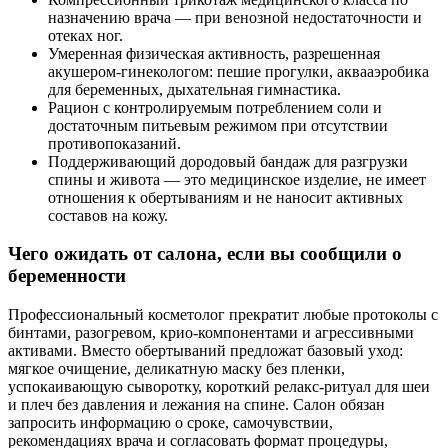
назначению врача — при венозной недостаточности и
отеках ног.
Умеренная физическая активность, разрешенная
акушером‑гинекологом: пешие прогулки, аквааэробика
для беременных, дыхательная гимнастика.
Рацион с контролируемым потреблением соли и
достаточным питьевым режимом при отсутствии
противопоказаний.
Поддерживающий дородовый бандаж для разгрузки
спины и живота — это медицинское изделие, не имеет
отношения к обертываниям и не наносит активных
составов на кожу.
Чего ожидать от салона, если вы сообщили о
беременности
Профессиональный косметолог прекратит любые протоколы с
бинтами, разогревом, крио‑компонентами и агрессивными
активами. Вместо обертываний предложат базовый уход:
мягкое очищение, деликатную маску без пленки,
успокаивающую сыворотку, короткий релакс‑ритуал для шеи
и плеч без давления и лежания на спине. Салон обязан
запросить информацию о сроке, самочувствии,
рекомендациях врача и согласовать формат процедуры,