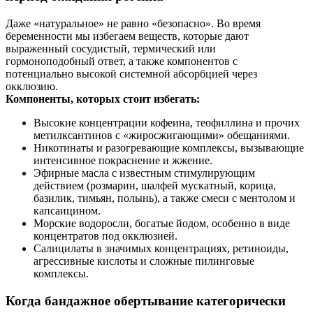
Даже «натуральное» не равно «безопасно». Во время
беременности мы избегаем веществ, которые дают
выраженный сосудистый, термический или
гормоноподобный ответ, а также компонентов с
потенциально высокой системной абсорбцией через
окклюзию.
Компоненты, которых стоит избегать:
Высокие концентрации кофеина, теофиллина и прочих
метилксантинов с «жиросжигающими» обещаниями.
Никотинаты и разогревающие комплексы, вызывающие
интенсивное покраснение и жжение.
Эфирные масла с известным стимулирующим
действием (розмарин, шалфей мускатный, корица,
базилик, тимьян, полынь), а также смеси с ментолом и
капсаицином.
Морские водоросли, богатые йодом, особенно в виде
концентратов под окклюзией.
Салицилаты в значимых концентрациях, ретиноиды,
агрессивные кислоты и сложные пилинговые
комплексы.
Когда бандажное обертывание категорически