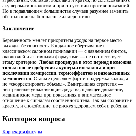
агрессивных составов, локально и кратко, по согласованию с
акушером‑гинекологом и при отсутствии противопоказаний.
Но в подавляющем большинстве случаев разумнее заменить
обертывание на безопасные альтернативы.
Заключение
Беременность меняет приоритеты ухода: на первое место
выходит безопасность. Бандажное обертывание в
классическом салонном понимании — с давлением бинтов,
окклюзией и активными формулами — не соответствует
этому критерию.
Любая процедура в этот период возможна
только после одобрения акушера‑гинеколога и при
исключении компрессии, термоэффектов и вазоактивных
компонентов
. Ставьте цель «комфорт и поддержка кожи», а
не «скорректировать объемы». Выигрышная стратегия —
нейтральные увлажняющие средства, щадящее движение,
медицинские меры при показаниях и внимательное
отношение к сигналам собственного тела. Так вы сохраните и
красоту, и спокойствие, не рискуя здоровьем себя и ребенка.
Категория вопроса
Коррекция фигуры