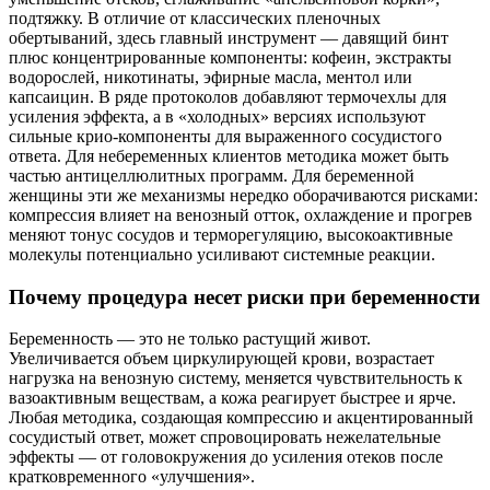
подтяжку. В отличие от классических пленочных
обертываний, здесь главный инструмент — давящий бинт
плюс концентрированные компоненты: кофеин, экстракты
водорослей, никотинаты, эфирные масла, ментол или
капсаицин. В ряде протоколов добавляют термочехлы для
усиления эффекта, а в «холодных» версиях используют
сильные крио-компоненты для выраженного сосудистого
ответа. Для небеременных клиентов методика может быть
частью антицеллюлитных программ. Для беременной
женщины эти же механизмы нередко оборачиваются рисками:
компрессия влияет на венозный отток, охлаждение и прогрев
меняют тонус сосудов и терморегуляцию, высокоактивные
молекулы потенциально усиливают системные реакции.
Почему процедура несет риски при беременности
Беременность — это не только растущий живот.
Увеличивается объем циркулирующей крови, возрастает
нагрузка на венозную систему, меняется чувствительность к
вазоактивным веществам, а кожа реагирует быстрее и ярче.
Любая методика, создающая компрессию и акцентированный
сосудистый ответ, может спровоцировать нежелательные
эффекты — от головокружения до усиления отеков после
кратковременного «улучшения».