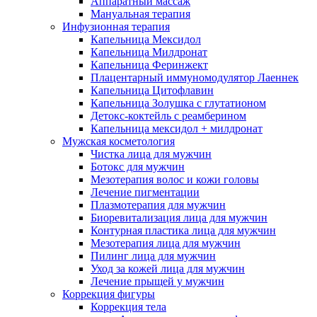
Аппаратный массаж
Мануальная терапия
Инфузионная терапия
Капельница Мексидол
Капельница Милдронат
Капельница Феринжект
Плацентарный иммуномодулятор Лаеннек
Капельница Цитофлавин
Капельница Золушка с глутатионом
Детокс-коктейль с реамберином
Капельница мексидол + милдронат
Мужская косметология
Чистка лица для мужчин
Ботокс для мужчин
Мезотерапия волос и кожи головы
Лечение пигментации
Плазмотерапия для мужчин
Биоревитализация лица для мужчин
Контурная пластика лица для мужчин
Мезотерапия лица для мужчин
Пилинг лица для мужчин
Уход за кожей лица для мужчин
Лечение прыщей у мужчин
Коррекция фигуры
Коррекция тела