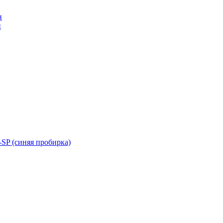
н
н
SP (синяя пробирка)