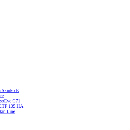
 Skinko E
re
esoEye С71
NCTF 135 HA
kin Line