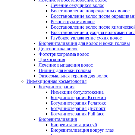
Лечение секущихся волос
Восстановление поврежденных волос
Восстановление волос после окрашиван
Реконструкция волос
Восстановление волос после химическо
Восстановление и уход за волосами пос
Глубокое увлажнение сухих волос
Биоревитализация для волос и кожи головы
Диагностика волос
Фототрихограмма волос
Трихоскопия
Лечение выпадения волос
Пилинг для кожи головы
Экзосомальная терапия для волос
Инъекционная косметология
Ботулинотерапия
Инъекции ботулотоксина
Ботулинотерапия Ксеомин
Ботулинотерапия Релатокс
Ботулинотерапия Диспорт
Ботулинотерапия Full face
Биоревитализация
Биоревитализация губ
Биоревитализация вокруг глаз