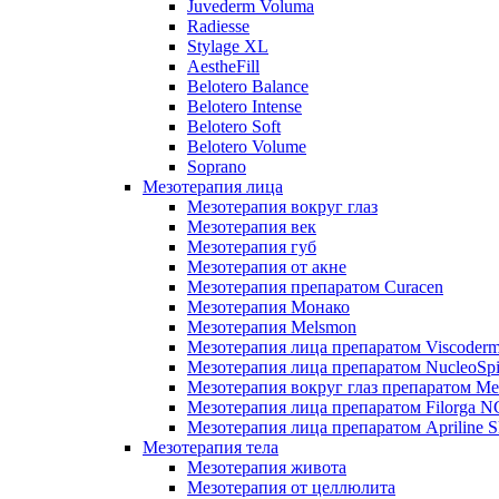
Juvederm Voluma
Radiesse
Stylage XL
AestheFill
Belotero Balance
Belotero Intense
Belotero Soft
Belotero Volume
Soprano
Мезотерапия лица
Мезотерапия вокруг глаз
Мезотерапия век
Мезотерапия губ
Мезотерапия от акне
Мезотерапия препаратом Curacen
Мезотерапия Монако
Мезотерапия Melsmon
Мезотерапия лица препаратом Viscoderm
Мезотерапия лица препаратом NucleoSpi
Мезотерапия вокруг глаз препаратом M
Мезотерапия лица препаратом Filorga 
Мезотерапия лица препаратом Apriline S
Мезотерапия тела
Мезотерапия живота
Мезотерапия от целлюлита