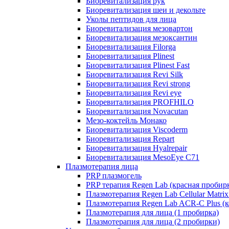
Биоревитализация рук
Биоревитализация шеи и декольте
Уколы пептидов для лица
Биоревитализация мезовартон
Биоревитализация мезоксантин
Биоревитализация Filorga
Биоревитализация Plinest
Биоревитализация Plinest Fast
Биоревитализация Revi Silk
Биоревитализация Revi strong
Биоревитализация Revi eye
Биоревитализация PROFHILO
Биоревитализация Novacutan
Мезо-коктейль Монако
Биоревитализация Viscoderm
Биоревитализация Repart
Биоревитализация Hyalrepair
Биоревитализация MesoEye C71
Плазмотерапия лица
PRP плазмогель
PRP терапия Regen Lab (красная пробир
Плазмотерапия Regen Lab Cellular Matrix
Плазмотерапия Regen Lab ACR-C Plus (к
Плазмотерапия для лица (1 пробирка)
Плазмотерапия для лица (2 пробирки)