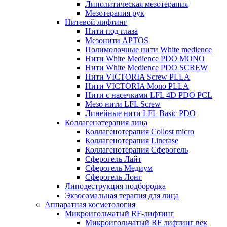
Липолитическая мезотерапия
Мезотерапия рук
Нитевой лифтинг
Нити под глаза
Мезонити APTOS
Полимолочные нити White medience
Нити White Medience PDO MONO
Нити White Medience PDO SCREW
Нити VICTORIA Screw PLLA
Нити VICTORIA Mono PLLA
Нити с насечками LFL 4D PDO PCL
Мезо нити LFL Screw
Линейные нити LFL Basic PDO
Коллагенотерапия лица
Коллагенотерапия Collost micro
Коллагенотерапия Linerase
Коллагенотерапия Сферогель
Сферогель Лайт
Сферогель Медиум
Сферогель Лонг
Липодеструкция подбородка
Экзосомальная терапия для лица
Аппаратная косметология
Микроигольчатый RF-лифтинг
Микроигольчатый RF лифтинг век