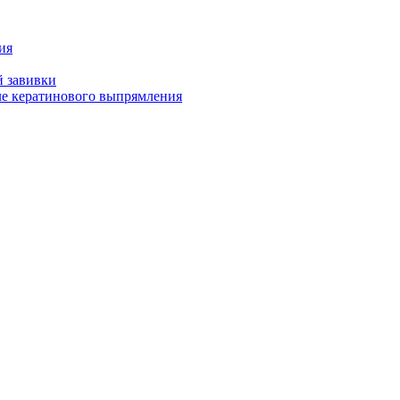
ия
й завивки
ле кератинового выпрямления