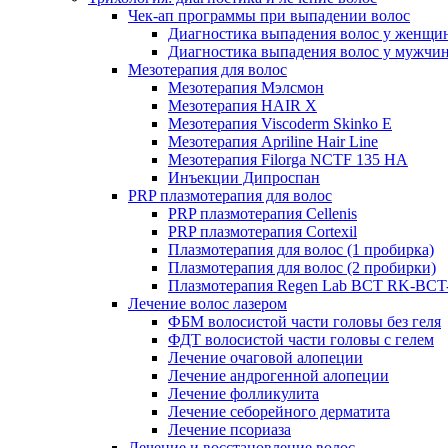
Чек-ап программы при выпадении волос
Диагностика выпадения волос у женщи
Диагностика выпадения волос у мужчи
Мезотерапия для волос
Мезотерапия Мэлсмон
Мезотерапия HAIR X
Мезотерапия Viscoderm Skinko E
Мезотерапия Apriline Hair Line
Мезотерапия Filorga NCTF 135 HA
Инъекции Дипроспан
PRP плазмотерапия для волос
PRP плазмотерапия Cellenis
PRP плазмотерапия Cortexil
Плазмотерапия для волос (1 пробирка)
Плазмотерапия для волос (2 пробирки)
Плазмотерапия Regen Lab BCT RK-BCT-
Лечение волос лазером
ФБМ волосистой части головы без геля
ФДТ волосистой части головы с гелем
Лечение очаговой алопеции
Лечение андрогенной алопеции
Лечение фолликулита
Лечение себорейного дерматита
Лечение псориаза
Лечение и восстановление волос