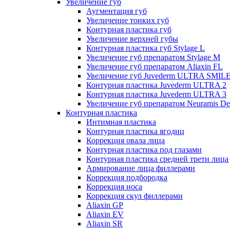
Увеличение губ
Аугментация губ
Увеличение тонких губ
Контурная пластика губ
Увеличение верхней губы
Контурная пластика губ Stylage L
Увеличение губ препаратом Stylage M
Увеличение губ препаратом Aliaxin FL
Увеличение губ Juvederm ULTRA SMIL
Контурная пластика Juvederm ULTRA 2
Контурная пластика Juvederm ULTRA 3
Увеличение губ препаратом Neuramis De
Контурная пластика
Интимная пластика
Контурная пластика ягодиц
Коррекция овала лица
Контурная пластика под глазами
Контурная пластика средней трети лица
Армирование лица филлерами
Коррекция подбородка
Коррекция носа
Коррекция скул филлерами
Aliaxin GP
Aliaxin EV
Aliaxin SR