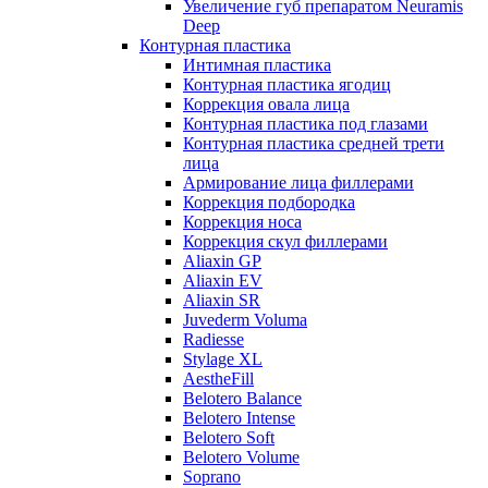
Увеличение губ препаратом Neuramis
Deep
Контурная пластика
Интимная пластика
Контурная пластика ягодиц
Коррекция овала лица
Контурная пластика под глазами
Контурная пластика средней трети
лица
Армирование лица филлерами
Коррекция подбородка
Коррекция носа
Коррекция скул филлерами
Aliaxin GP
Aliaxin EV
Aliaxin SR
Juvederm Voluma
Radiesse
Stylage XL
AestheFill
Belotero Balance
Belotero Intense
Belotero Soft
Belotero Volume
Soprano