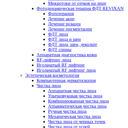
Микротоки от отеков на лице
Фотодинамическая терапия ФДТ REVIXAN
Фототерапия
Лечение акне
Лечение розацеа
Лечение пигментации
ФДТ лица
ФДТ лица и шеи
ФДТ лица, шеи, декольте
ФДТ спины
Аппаратная диагностика кожи
RF-лифтинг лица
Игольчатый RF лифтинг
Игольчатый RF лифтинг лица
Эстетическая косметология
Компьютерная дерматоскопия
Чистка лица
Аппаратная чистка лица
Ультразвуковая чистка лица
Комбинированная чистка лица
Атравматическая чистка лица
Ручная чистка лица
Механическая чистка лица
Чистка лица от черных точек
Чистка лица от угрей