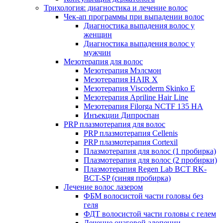
Трихология: диагностика и лечение волос
Чек-ап программы при выпадении волос
Диагностика выпадения волос у
женщин
Диагностика выпадения волос у
мужчин
Мезотерапия для волос
Мезотерапия Мэлсмон
Мезотерапия HAIR X
Мезотерапия Viscoderm Skinko E
Мезотерапия Apriline Hair Line
Мезотерапия Filorga NCTF 135 HA
Инъекции Дипроспан
PRP плазмотерапия для волос
PRP плазмотерапия Cellenis
PRP плазмотерапия Cortexil
Плазмотерапия для волос (1 пробирка)
Плазмотерапия для волос (2 пробирки)
Плазмотерапия Regen Lab BCT RK-
BCT-SP (синяя пробирка)
Лечение волос лазером
ФБМ волосистой части головы без
геля
ФДТ волосистой части головы с гелем
Лечение очаговой алопеции