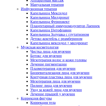
Аппаратный массаж
Мануальная терапия
Инфузионная терапия
Капельница Мексидол
Капельница Милдронат
Капельница Феринжект
Плацентарный иммуномодулятор Лаеннек
Капельница Цитофлавин
Капельница Золушка с глутатионом
Детокс-коктейль с реамберином
Капельница мексидол + милдронат
Мужская косметология
Чистка лица для мужчин
Ботокс для мужчин
Мезотерапия волос и кожи головы
Лечение пигментации
Плазмотерапия для мужчин
Биоревитализация лица для мужчин
Контурная пластика лица для мужчин
Мезотерапия лица для мужчин
Пилинг лица для мужчин
Уход за кожей лица для мужчин
Лечение прыщей у мужчин
Коррекция фигуры
Коррекция тела