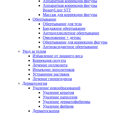
Аппаратная коррекция фигуры
Аппаратная коррекция фигуры
BeautyLizer STT
Массаж для коррекции фигуры
Обертывание
Обертывание для тела
Бандажное обертывание
Антицеллюлитное обертывание
Омоложение + детокс
Обертывание для коррекции фигуры
Антиоксидантное обертывание
Уход за телом
Избавление от лишнего веса
Коррекция силуэта
Лечение целлюлита
Инъекции липолитиков
Устранение растяжек
Лечение гипергидроза
Дерматология
Удаление новообразований
Удаление кератом
Удаление папиллом
Удаление дерматофибромы
Удаление фибром
Дерматоскопия