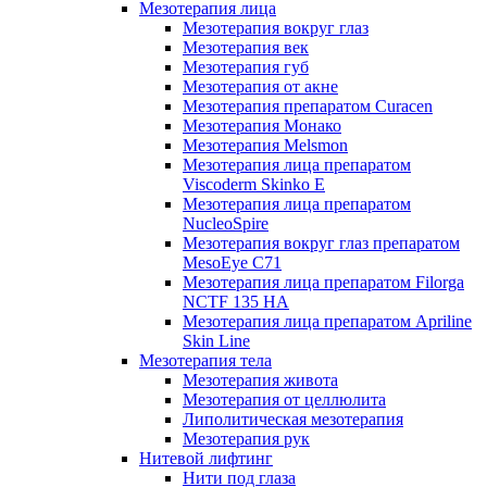
Мезотерапия лица
Мезотерапия вокруг глаз
Мезотерапия век
Мезотерапия губ
Мезотерапия от акне
Мезотерапия препаратом Curacen
Мезотерапия Монако
Мезотерапия Melsmon
Мезотерапия лица препаратом
Viscoderm Skinko E
Мезотерапия лица препаратом
NucleoSpire
Мезотерапия вокруг глаз препаратом
MesoEye С71
Мезотерапия лица препаратом Filorga
NCTF 135 HA
Мезотерапия лица препаратом Apriline
Skin Line
Мезотерапия тела
Мезотерапия живота
Мезотерапия от целлюлита
Липолитическая мезотерапия
Мезотерапия рук
Нитевой лифтинг
Нити под глаза