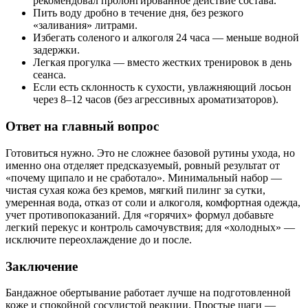
рекомендовал пролонгированное действие состава.
Пить воду дробно в течение дня, без резкого
«заливания» литрами.
Избегать соленого и алкоголя 24 часа — меньше водной
задержки.
Легкая прогулка — вместо жестких тренировок в день
сеанса.
Если есть склонность к сухости, увлажняющий лосьон
через 8–12 часов (без агрессивных ароматизаторов).
Ответ на главный вопрос
Готовиться нужно. Это не сложнее базовой рутины ухода, но
именно она отделяет предсказуемый, ровный результат от
«почему щипало и не сработало». Минимальный набор —
чистая сухая кожа без кремов, мягкий пилинг за сутки,
умеренная вода, отказ от соли и алкоголя, комфортная одежда,
учет противопоказаний. Для «горячих» формул добавьте
легкий перекус и контроль самочувствия; для «холодных» —
исключите переохлаждение до и после.
Заключение
Бандажное обертывание работает лучше на подготовленной
коже и спокойной сосудистой реакции. Простые шаги —