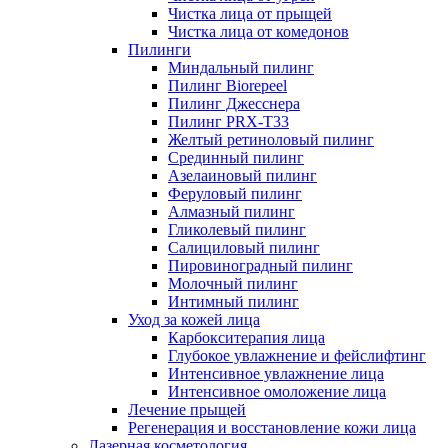
Чистка лица от прыщей
Чистка лица от комедонов
Пилинги
Миндальный пилинг
Пилинг Biorepeel
Пилинг Джесснера
Пилинг PRX-T33
Желтый ретиноловый пилинг
Срединный пилинг
Азелаиновый пилинг
Феруловый пилинг
Алмазный пилинг
Гликолевый пилинг
Салициловый пилинг
Пировиноградный пилинг
Молочный пилинг
Интимный пилинг
Уход за кожей лица
Карбокситерапия лица
Глубокое увлажнение и фейслифтинг
Интенсивное увлажнение лица
Интенсивное омоложение лица
Лечение прыщей
Регенерация и восстановление кожи лица
Лазерная косметология