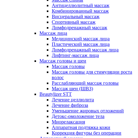
Антицеллюлитный массаж
Комбинированный массаж
Висцеральный массаж
Спортивный массаж
Лимфодренажный массаж
Массаж лица
Медицинский массаж лица
Пластический массаж лица
Лимфодренажный массаж лица
Лифтинг-массаж лица
Массаж головы и шеи
Массаж головы
Массаж головы для стимуляции роста
волос
Расслабляющий массаж головы
Массаж шеи (ШВЗ)
Beautylizer STT
Лечение целлюлита
Лечение фиброза
Уменьшение жировых отложений
Детокс-омоложение тела
Миорелаксация
Аппаратная подтяжка кожи
Коррекция фигуры без операции