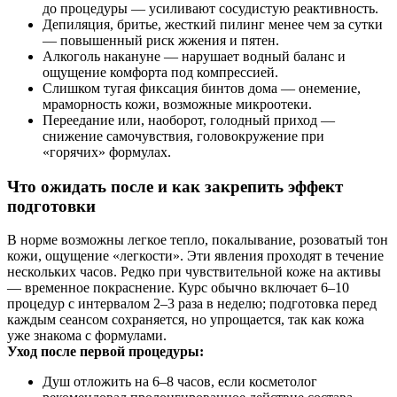
до процедуры — усиливают сосудистую реактивность.
Депиляция, бритье, жесткий пилинг менее чем за сутки
— повышенный риск жжения и пятен.
Алкоголь накануне — нарушает водный баланс и
ощущение комфорта под компрессией.
Слишком тугая фиксация бинтов дома — онемение,
мраморность кожи, возможные микроотеки.
Переедание или, наоборот, голодный приход —
снижение самочувствия, головокружение при
«горячих» формулах.
Что ожидать после и как закрепить эффект
подготовки
В норме возможны легкое тепло, покалывание, розоватый тон
кожи, ощущение «легкости». Эти явления проходят в течение
нескольких часов. Редко при чувствительной коже на активы
— временное покраснение. Курс обычно включает 6–10
процедур с интервалом 2–3 раза в неделю; подготовка перед
каждым сеансом сохраняется, но упрощается, так как кожа
уже знакома с формулами.
Уход после первой процедуры:
Душ отложить на 6–8 часов, если косметолог