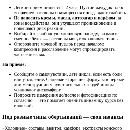
Легкий прием пищи за 1–2 часа. Пустой желудок плюс
«горячие» растворы и компрессия иногда дают слабость.
Не наносить кремы, масла, автозагар и парфюм
на
зоны воздействия: они ухудшают проникновение и
повышают риск реакций.
Выбирайте свободную хлопковую одежду; возьмите
сменное белье — растворы могут окрашивать ткань.
Опорожните мочевой пузырь перед началом:
компрессия и расслабление могут спровоцировать
частые позывы.
На приеме:
Сообщите о самочувствии, дате цикла, если есть боли
или утомление. Сильные «горячие» формулы в первые
дни менструации у чувствительных людей иногда
усиливают дискомфорт.
Попросите измерения до/после и фотофиксацию по
согласию — это помогает оценить динамику курса без
иллюзий.
Под разные типы обертываний — свои нюансы
«Холодные» составы (ментол, камфора, экстракты конского