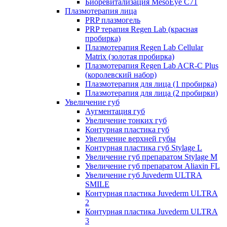
Биоревитализация MesoEye C71
Плазмотерапия лица
PRP плазмогель
PRP терапия Regen Lab (красная
пробирка)
Плазмотерапия Regen Lab Cellular
Matrix (золотая пробирка)
Плазмотерапия Regen Lab ACR-C Plus
(королевский набор)
Плазмотерапия для лица (1 пробирка)
Плазмотерапия для лица (2 пробирки)
Увеличение губ
Аугментация губ
Увеличение тонких губ
Контурная пластика губ
Увеличение верхней губы
Контурная пластика губ Stylage L
Увеличение губ препаратом Stylage M
Увеличение губ препаратом Aliaxin FL
Увеличение губ Juvederm ULTRA
SMILE
Контурная пластика Juvederm ULTRA
2
Контурная пластика Juvederm ULTRA
3