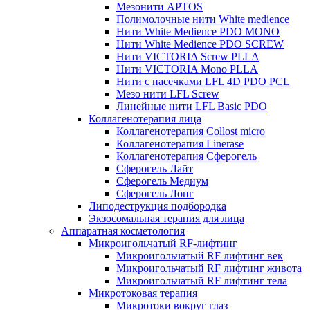
Мезонити APTOS
Полимолочные нити White medience
Нити White Medience PDO MONO
Нити White Medience PDO SCREW
Нити VICTORIA Screw PLLA
Нити VICTORIA Mono PLLA
Нити с насечками LFL 4D PDO PCL
Мезо нити LFL Screw
Линейные нити LFL Basic PDO
Коллагенотерапия лица
Коллагенотерапия Collost micro
Коллагенотерапия Linerase
Коллагенотерапия Сферогель
Сферогель Лайт
Сферогель Медиум
Сферогель Лонг
Липодеструкция подбородка
Экзосомальная терапия для лица
Аппаратная косметология
Микроигольчатый RF-лифтинг
Микроигольчатый RF лифтинг век
Микроигольчатый RF лифтинг живота
Микроигольчатый RF лифтинг тела
Микротоковая терапия
Микротоки вокруг глаз