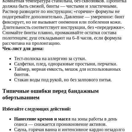
Комнатная температура стабильна, без сквозняков. Пропитка
должна быть свежей, бинты — чистыми и эластичными.
Раствор разводите по инструкции; «горячие» формулы не
подогревайте дополнительно. Давление — умеренное: бинт
фиксирует, но не вызывает онемения или побеления кожи.
Длительность соответствует инструкции, без «передержки».
Снимайте бинты плавно, промакивайте остатки состава
полотенцем; душ откладывают на 6–8 часов, если формула
рассчитана на пролонгацию.
Чек‑лист для дома:
Тест‑полоска на аллергию за сутки.
Салфетки, плед, одноразовые простыни, перчатки.
Таймер, мерная емкость, мешок для использованных
бинтов.
Стакан воды под рукой, но без залпового питья.
Типичные ошибки перед бандажным
обертыванием
Избегайте следующих действий:
Нанесение кремов и масел
на зоны работы в день
сеанса — снижается проникновение активов.
Сауна, горячая ванна и интенсивное кардио незадолго