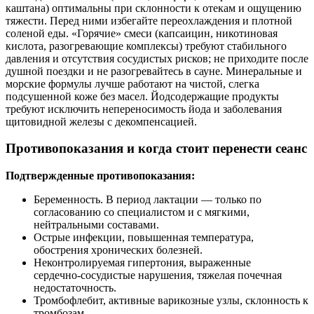
каштана) оптимальны при склонности к отекам и ощущению
тяжести. Перед ними избегайте переохлаждения и плотной
соленой еды. «Горячие» смеси (капсаицин, никотиновая
кислота, разогревающие комплексы) требуют стабильного
давления и отсутствия сосудистых рисков; не приходите после
душной поездки и не разогревайтесь в сауне. Минеральные и
морские формулы лучше работают на чистой, слегка
подсушенной коже без масел. Йодсодержащие продукты
требуют исключить непереносимость йода и заболевания
щитовидной железы с декомпенсацией.
Противопоказания и когда стоит перенести сеанс
Подтвержденные противопоказания:
Беременность. В период лактации — только по
согласованию со специалистом и с мягкими,
нейтральными составами.
Острые инфекции, повышенная температура,
обострения хронических болезней.
Неконтролируемая гипертония, выраженные
сердечно‑сосудистые нарушения, тяжелая почечная
недостаточность.
Тромбофлебит, активные варикозные узлы, склонность к
тромбозам.