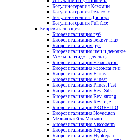
Инъекции ботулотоксина
Ботулинотерапия Ксеомин
Ботулинотерапия Релатокс
Ботулинотерапия Диспорт
Ботулинотерапия Full face
Биоревитализация
Биоревитализация губ
Биоревитализация вокруг глаз
Биоревитализация рук
Биоревитализация шеи и декольте
Уколы пептидов для лица
Биоревитализация мезовартон
Биоревитализация мезоксантин
Биоревитализация Filorga
Биоревитализация Plinest
Биоревитализация Plinest Fast
Биоревитализация Revi Silk
Биоревитализация Revi strong
Биоревитализация Revi eye
Биоревитализация PROFHILO
Биоревитализация Novacutan
Мезо-коктейль Монако
Биоревитализация Viscoderm
Биоревитализация Repart
Биоревитализация Hyalrepair