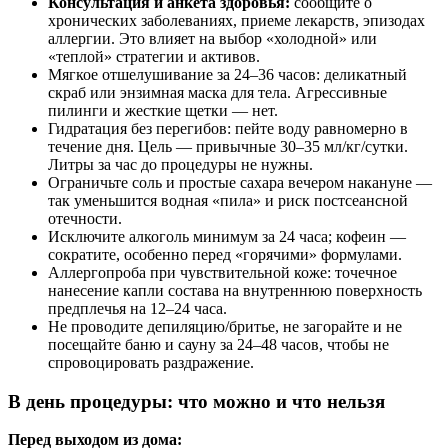
Консультация и анкета здоровья:
сообщите о
хронических заболеваниях, приеме лекарств, эпизодах
аллергии. Это влияет на выбор «холодной» или
«теплой» стратегии и активов.
Мягкое отшелушивание за 24–36 часов: деликатный
скраб или энзимная маска для тела. Агрессивные
пилинги и жесткие щетки — нет.
Гидратация без перегибов: пейте воду равномерно в
течение дня. Цель — привычные 30–35 мл/кг/сутки.
Литры за час до процедуры не нужны.
Ограничьте соль и простые сахара вечером накануне —
так уменьшится водная «пила» и риск постсеансной
отечности.
Исключите алкоголь минимум за 24 часа; кофеин —
сократите, особенно перед «горячими» формулами.
Аллергопроба при чувствительной коже: точечное
нанесение капли состава на внутреннюю поверхность
предплечья на 12–24 часа.
Не проводите депиляцию/бритье, не загорайте и не
посещайте баню и сауну за 24–48 часов, чтобы не
спровоцировать раздражение.
В день процедуры: что можно и что нельзя
Перед выходом из дома: