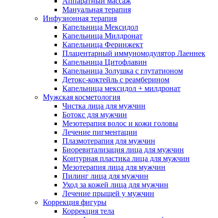
Аппаратный массаж
Мануальная терапия
Инфузионная терапия
Капельница Мексидол
Капельница Милдронат
Капельница Феринжект
Плацентарный иммуномодулятор Лаеннек
Капельница Цитофлавин
Капельница Золушка с глутатионом
Детокс-коктейль с реамберином
Капельница мексидол + милдронат
Мужская косметология
Чистка лица для мужчин
Ботокс для мужчин
Мезотерапия волос и кожи головы
Лечение пигментации
Плазмотерапия для мужчин
Биоревитализация лица для мужчин
Контурная пластика лица для мужчин
Мезотерапия лица для мужчин
Пилинг лица для мужчин
Уход за кожей лица для мужчин
Лечение прыщей у мужчин
Коррекция фигуры
Коррекция тела