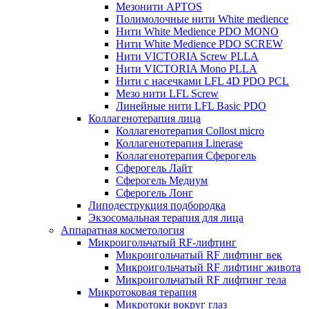
Мезонити APTOS
Полимолочные нити White medience
Нити White Medience PDO MONO
Нити White Medience PDO SCREW
Нити VICTORIA Screw PLLA
Нити VICTORIA Mono PLLA
Нити с насечками LFL 4D PDO PCL
Мезо нити LFL Screw
Линейные нити LFL Basic PDO
Коллагенотерапия лица
Коллагенотерапия Collost micro
Коллагенотерапия Linerase
Коллагенотерапия Сферогель
Сферогель Лайт
Сферогель Медиум
Сферогель Лонг
Липодеструкция подбородка
Экзосомальная терапия для лица
Аппаратная косметология
Микроигольчатый RF-лифтинг
Микроигольчатый RF лифтинг век
Микроигольчатый RF лифтинг живота
Микроигольчатый RF лифтинг тела
Микротоковая терапия
Микротоки вокруг глаз