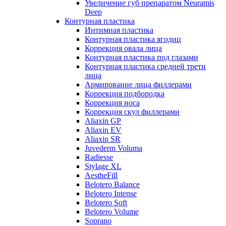
Увеличение губ препаратом Neuramis
Deep
Контурная пластика
Интимная пластика
Контурная пластика ягодиц
Коррекция овала лица
Контурная пластика под глазами
Контурная пластика средней трети
лица
Армирование лица филлерами
Коррекция подбородка
Коррекция носа
Коррекция скул филлерами
Aliaxin GP
Aliaxin EV
Aliaxin SR
Juvederm Voluma
Radiesse
Stylage XL
AestheFill
Belotero Balance
Belotero Intense
Belotero Soft
Belotero Volume
Soprano