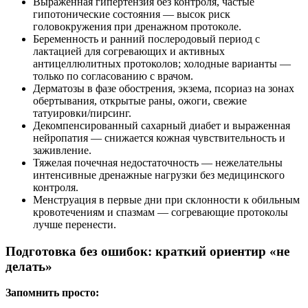
Выраженная гипертензия без контроля, частые
гипотонические состояния — высок риск
головокружения при дренажном протоколе.
Беременность и ранний послеродовый период с
лактацией для согревающих и активных
антицеллюлитных протоколов; холодные варианты —
только по согласованию с врачом.
Дерматозы в фазе обострения, экзема, псориаз на зонах
обертывания, открытые раны, ожоги, свежие
татуировки/пирсинг.
Декомпенсированный сахарный диабет и выраженная
нейропатия — снижается кожная чувствительность и
заживление.
Тяжелая почечная недостаточность — нежелательны
интенсивные дренажные нагрузки без медицинского
контроля.
Менструация в первые дни при склонности к обильным
кровотечениям и спазмам — согревающие протоколы
лучше перенести.
Подготовка без ошибок: краткий ориентир «не
делать»
Запомнить просто: