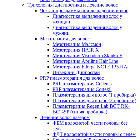
Трихология: диагностика и лечение волос
Чек-ап программы при выпадении волос
Диагностика выпадения волос у
женщин
Диагностика выпадения волос у
мужчин
Мезотерапия для волос
Мезотерапия Мэлсмон
Мезотерапия HAIR X
Мезотерапия Viscoderm Skinko E
Мезотерапия Apriline Hair Line
Мезотерапия Filorga NCTF 135 HA
Инъекции Дипроспан
PRP плазмотерапия для волос
PRP плазмотерапия Cellenis
PRP плазмотерапия Cortexil
Плазмотерапия для волос (1 пробирка)
Плазмотерапия для волос (2 пробирки)
Плазмотерапия Regen Lab BCT RK-
BCT-SP (синяя пробирка)
Лечение волос лазером
ФБМ волосистой части головы без
геля
ФДТ волосистой части головы с гелем
Лечение очаговой алопеции