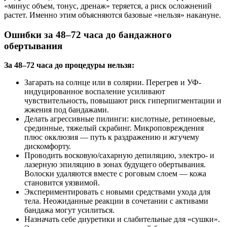
«минус объем, тонус, дренаж» теряется, а риск осложнений
растет. Именно этим объясняются базовые «нельзя» накануне.
Ошибки за 48–72 часа до бандажного
обертывания
За 48–72 часа до процедуры нельзя:
Загарать на солнце или в солярии. Перегрев и УФ-
индуцированное воспаление усиливают
чувствительность, повышают риск гиперпигментации и
жжения под бандажами.
Делать агрессивные пилинги: кислотные, ретиноевые,
срединные, тяжелый скрабинг. Микроповреждения
плюс окклюзия — путь к раздражению и жгучему
дискомфорту.
Проводить восковую/сахарную депиляцию, электро- и
лазерную эпиляцию в зонах будущего обертывания.
Волоски удаляются вместе с роговым слоем — кожа
становится уязвимой.
Экспериментировать с новыми средствами ухода для
тела. Неожиданные реакции в сочетании с активами
бандажа могут усилиться.
Назначать себе диуретики и слабительные для «сушки».