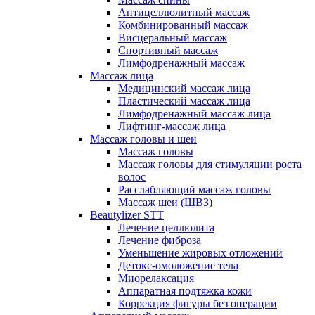
Антицеллюлитный массаж
Комбинированный массаж
Висцеральный массаж
Спортивный массаж
Лимфодренажный массаж
Массаж лица
Медицинский массаж лица
Пластический массаж лица
Лимфодренажный массаж лица
Лифтинг-массаж лица
Массаж головы и шеи
Массаж головы
Массаж головы для стимуляции роста
волос
Расслабляющий массаж головы
Массаж шеи (ШВЗ)
Beautylizer STT
Лечение целлюлита
Лечение фиброза
Уменьшение жировых отложений
Детокс-омоложение тела
Миорелаксация
Аппаратная подтяжка кожи
Коррекция фигуры без операции