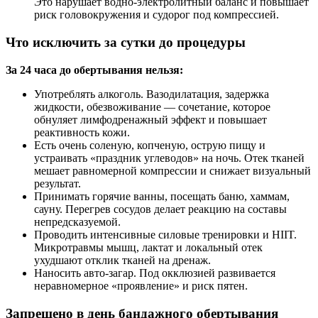
Это нарушает водно-электролитный баланс и повышает
риск головокружения и судорог под компрессией.
Что исключить за сутки до процедуры
За 24 часа до обертывания нельзя:
Употреблять алкоголь. Вазодилатация, задержка
жидкости, обезвоживание — сочетание, которое
обнуляет лимфодренажный эффект и повышает
реактивность кожи.
Есть очень соленую, копченую, острую пищу и
устраивать «праздник углеводов» на ночь. Отек тканей
мешает равномерной компрессии и снижает визуальный
результат.
Принимать горячие ванны, посещать баню, хаммам,
сауну. Перегрев сосудов делает реакцию на составы
непредсказуемой.
Проводить интенсивные силовые тренировки и HIIT.
Микротравмы мышц, лактат и локальный отек
ухудшают отклик тканей на дренаж.
Наносить авто-загар. Под окклюзией развивается
неравномерное «проявление» и риск пятен.
Запрещено в день бандажного обертывания