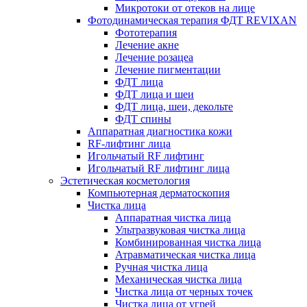
Микротоки от отеков на лице
Фотодинамическая терапия ФДТ REVIXAN
Фототерапия
Лечение акне
Лечение розацеа
Лечение пигментации
ФДТ лица
ФДТ лица и шеи
ФДТ лица, шеи, декольте
ФДТ спины
Аппаратная диагностика кожи
RF-лифтинг лица
Игольчатый RF лифтинг
Игольчатый RF лифтинг лица
Эстетическая косметология
Компьютерная дерматоскопия
Чистка лица
Аппаратная чистка лица
Ультразвуковая чистка лица
Комбинированная чистка лица
Атравматическая чистка лица
Ручная чистка лица
Механическая чистка лица
Чистка лица от черных точек
Чистка лица от угрей