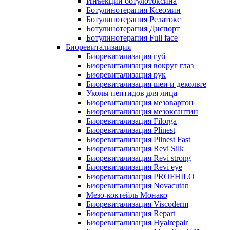
Инъекции ботулотоксина
Ботулинотерапия Ксеомин
Ботулинотерапия Релатокс
Ботулинотерапия Диспорт
Ботулинотерапия Full face
Биоревитализация
Биоревитализация губ
Биоревитализация вокруг глаз
Биоревитализация рук
Биоревитализация шеи и декольте
Уколы пептидов для лица
Биоревитализация мезовартон
Биоревитализация мезоксантин
Биоревитализация Filorga
Биоревитализация Plinest
Биоревитализация Plinest Fast
Биоревитализация Revi Silk
Биоревитализация Revi strong
Биоревитализация Revi eye
Биоревитализация PROFHILO
Биоревитализация Novacutan
Мезо-коктейль Монако
Биоревитализация Viscoderm
Биоревитализация Repart
Биоревитализация Hyalrepair