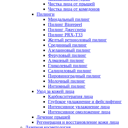
Чистка лица от прыщей
Чистка лица от комедонов
Пилинги
Миндальный пилинг
Пилинг Biorepeel
Пилинг Джесснера
Пилинг PRX-T33
Желтый ретиноловый пилинг
Срединный пилинг
Азелаиновый пилинг
Феруловый пилинг
Алмазный пилинг
Гликолевый пилинг
Салициловый пилинг
Пировиноградный пилинг
Молочный пилинг
Интимный пилинг
Уход за кожей лица
Карбокситерапия лица
Глубокое увлажнение и фейслифтинг
Интенсивное увлажнение лица
Интенсивное омоложение лица
Лечение прыщей
Регенерация и восстановление кожи лица
Лазерная косметология