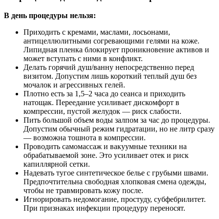
В день процедуры нельзя:
Приходить с кремами, маслами, лосьонами,
антицеллюлитными согревающими гелями на коже.
Липидная пленка блокирует проникновение активов и
может вступать с ними в конфликт.
Делать горячий душ/ванну непосредственно перед
визитом. Допустим лишь короткий теплый душ без
мочалок и агрессивных гелей.
Плотно есть за 1,5–2 часа до сеанса и приходить
натощак. Переедание усиливает дискомфорт в
компрессии, пустой желудок — риск слабости.
Пить большой объем воды залпом за час до процедуры.
Допустим обычный режим гидратации, но не литр сразу
— возможна тошнота в компрессии.
Проводить самомассаж и вакуумные техники на
обрабатываемой зоне. Это усиливает отек и риск
капиллярной сетки.
Надевать тугое синтетическое белье с грубыми швами.
Предпочтительна свободная хлопковая смена одежды,
чтобы не травмировать кожу после.
Игнорировать недомогание, простуду, субфебрилитет.
При признаках инфекции процедуру переносят.