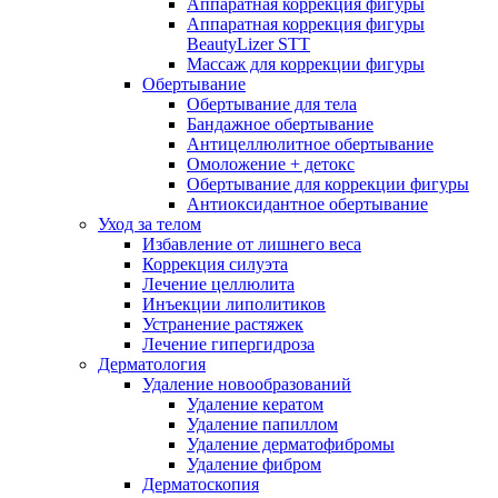
Аппаратная коррекция фигуры
Аппаратная коррекция фигуры
BeautyLizer STT
Массаж для коррекции фигуры
Обертывание
Обертывание для тела
Бандажное обертывание
Антицеллюлитное обертывание
Омоложение + детокс
Обертывание для коррекции фигуры
Антиоксидантное обертывание
Уход за телом
Избавление от лишнего веса
Коррекция силуэта
Лечение целлюлита
Инъекции липолитиков
Устранение растяжек
Лечение гипергидроза
Дерматология
Удаление новообразований
Удаление кератом
Удаление папиллом
Удаление дерматофибромы
Удаление фибром
Дерматоскопия