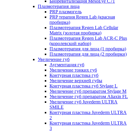
Биоревитализация MesoEye C71
Плазмотерапия лица
PRP плазмогель
PRP терапия Regen Lab (красная
пробирка)
Плазмотерапия Regen Lab Cellular
Matrix (золотая пробирка)
Плазмотерапия Regen Lab ACR-C Plus
(королевский набор)
Плазмотерапия для лица (1 пробирка)
Плазмотерапия для лица (2 пробирки)
Увеличение губ
Аугментация губ
Увеличение тонких губ
Контурная пластика губ
Увеличение верхней губы
Контурная пластика губ Stylage L
Увеличение губ препаратом Stylage M
Увеличение губ препаратом Aliaxin FL
Увеличение губ Juvederm ULTRA
SMILE
Контурная пластика Juvederm ULTRA
2
Контурная пластика Juvederm ULTRA
3