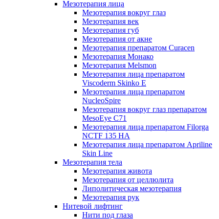
Мезотерапия лица
Мезотерапия вокруг глаз
Мезотерапия век
Мезотерапия губ
Мезотерапия от акне
Мезотерапия препаратом Curacen
Мезотерапия Монако
Мезотерапия Melsmon
Мезотерапия лица препаратом
Viscoderm Skinko E
Мезотерапия лица препаратом
NucleoSpire
Мезотерапия вокруг глаз препаратом
MesoEye С71
Мезотерапия лица препаратом Filorga
NCTF 135 HA
Мезотерапия лица препаратом Apriline
Skin Line
Мезотерапия тела
Мезотерапия живота
Мезотерапия от целлюлита
Липолитическая мезотерапия
Мезотерапия рук
Нитевой лифтинг
Нити под глаза