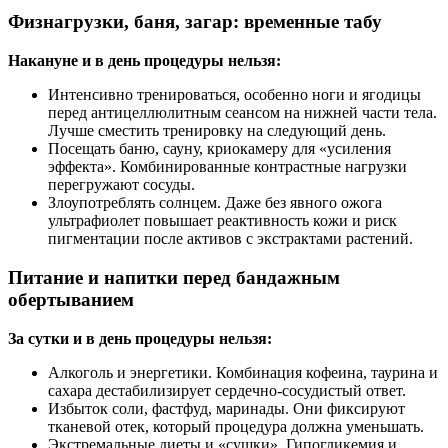
Физнагрузки, баня, загар: временные табу
Накануне и в день процедуры нельзя:
Интенсивно тренироваться, особенно ноги и ягодицы
перед антицеллюлитным сеансом на нижней части тела.
Лучше сместить тренировку на следующий день.
Посещать баню, сауну, криокамеру для «усиления
эффекта». Комбинированные контрастные нагрузки
перегружают сосуды.
Злоупотреблять солнцем. Даже без явного ожога
ультрафиолет повышает реактивность кожи и риск
пигментации после активов с экстрактами растений.
Питание и напитки перед бандажным
обертыванием
За сутки и в день процедуры нельзя:
Алкоголь и энергетики. Комбинация кофеина, таурина и
сахара дестабилизирует сердечно-сосудистый ответ.
Избыток соли, фастфуд, маринады. Они фиксируют
тканевой отек, который процедура должна уменьшать.
Экстремальные диеты и «сушки». Гипогликемия и