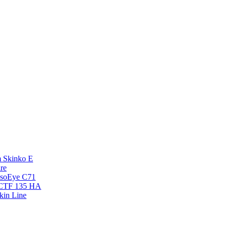
 Skinko E
re
esoEye С71
NCTF 135 HA
kin Line