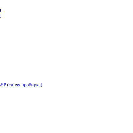
н
н
SP (синяя пробирка)