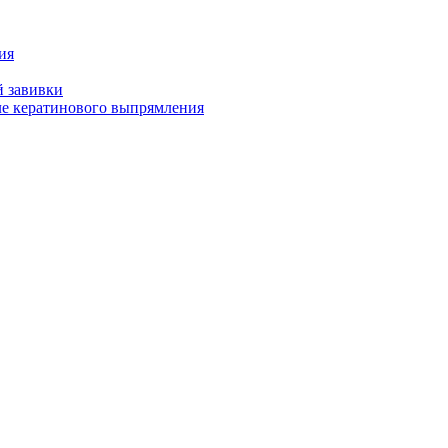
ия
й завивки
ле кератинового выпрямления