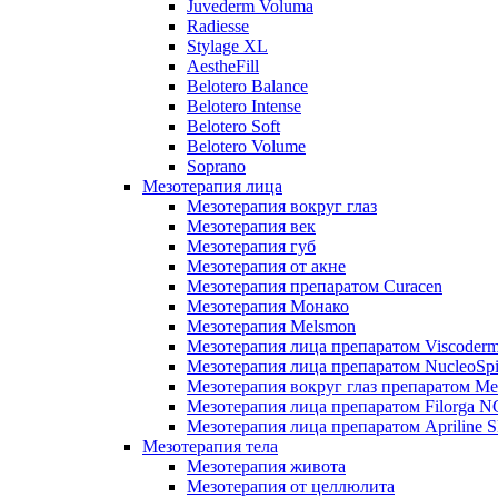
Juvederm Voluma
Radiesse
Stylage XL
AestheFill
Belotero Balance
Belotero Intense
Belotero Soft
Belotero Volume
Soprano
Мезотерапия лица
Мезотерапия вокруг глаз
Мезотерапия век
Мезотерапия губ
Мезотерапия от акне
Мезотерапия препаратом Curacen
Мезотерапия Монако
Мезотерапия Melsmon
Мезотерапия лица препаратом Viscoderm
Мезотерапия лица препаратом NucleoSpi
Мезотерапия вокруг глаз препаратом M
Мезотерапия лица препаратом Filorga 
Мезотерапия лица препаратом Apriline S
Мезотерапия тела
Мезотерапия живота
Мезотерапия от целлюлита