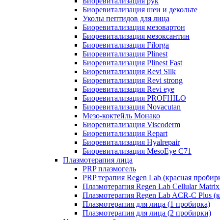
Биоревитализация рук
Биоревитализация шеи и декольте
Уколы пептидов для лица
Биоревитализация мезовартон
Биоревитализация мезоксантин
Биоревитализация Filorga
Биоревитализация Plinest
Биоревитализация Plinest Fast
Биоревитализация Revi Silk
Биоревитализация Revi strong
Биоревитализация Revi eye
Биоревитализация PROFHILO
Биоревитализация Novacutan
Мезо-коктейль Монако
Биоревитализация Viscoderm
Биоревитализация Repart
Биоревитализация Hyalrepair
Биоревитализация MesoEye C71
Плазмотерапия лица
PRP плазмогель
PRP терапия Regen Lab (красная пробир
Плазмотерапия Regen Lab Cellular Matrix
Плазмотерапия Regen Lab ACR-C Plus (к
Плазмотерапия для лица (1 пробирка)
Плазмотерапия для лица (2 пробирки)