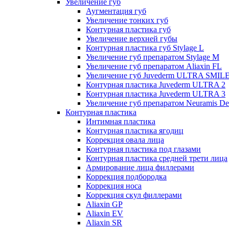
Увеличение губ
Аугментация губ
Увеличение тонких губ
Контурная пластика губ
Увеличение верхней губы
Контурная пластика губ Stylage L
Увеличение губ препаратом Stylage M
Увеличение губ препаратом Aliaxin FL
Увеличение губ Juvederm ULTRA SMIL
Контурная пластика Juvederm ULTRA 2
Контурная пластика Juvederm ULTRA 3
Увеличение губ препаратом Neuramis De
Контурная пластика
Интимная пластика
Контурная пластика ягодиц
Коррекция овала лица
Контурная пластика под глазами
Контурная пластика средней трети лица
Армирование лица филлерами
Коррекция подбородка
Коррекция носа
Коррекция скул филлерами
Aliaxin GP
Aliaxin EV
Aliaxin SR