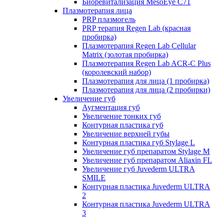
Биоревитализация MesoEye C71
Плазмотерапия лица
PRP плазмогель
PRP терапия Regen Lab (красная
пробирка)
Плазмотерапия Regen Lab Cellular
Matrix (золотая пробирка)
Плазмотерапия Regen Lab ACR-C Plus
(королевский набор)
Плазмотерапия для лица (1 пробирка)
Плазмотерапия для лица (2 пробирки)
Увеличение губ
Аугментация губ
Увеличение тонких губ
Контурная пластика губ
Увеличение верхней губы
Контурная пластика губ Stylage L
Увеличение губ препаратом Stylage M
Увеличение губ препаратом Aliaxin FL
Увеличение губ Juvederm ULTRA
SMILE
Контурная пластика Juvederm ULTRA
2
Контурная пластика Juvederm ULTRA
3