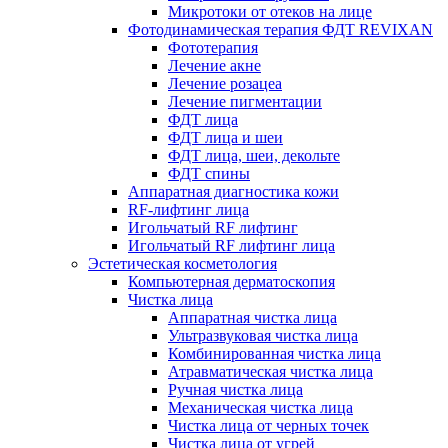
Микротоки от отеков на лице
Фотодинамическая терапия ФДТ REVIXAN
Фототерапия
Лечение акне
Лечение розацеа
Лечение пигментации
ФДТ лица
ФДТ лица и шеи
ФДТ лица, шеи, декольте
ФДТ спины
Аппаратная диагностика кожи
RF-лифтинг лица
Игольчатый RF лифтинг
Игольчатый RF лифтинг лица
Эстетическая косметология
Компьютерная дерматоскопия
Чистка лица
Аппаратная чистка лица
Ультразвуковая чистка лица
Комбинированная чистка лица
Атравматическая чистка лица
Ручная чистка лица
Механическая чистка лица
Чистка лица от черных точек
Чистка лица от угрей