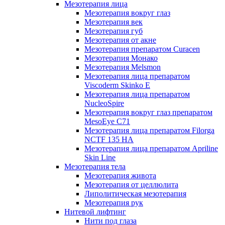
Мезотерапия лица
Мезотерапия вокруг глаз
Мезотерапия век
Мезотерапия губ
Мезотерапия от акне
Мезотерапия препаратом Curacen
Мезотерапия Монако
Мезотерапия Melsmon
Мезотерапия лица препаратом
Viscoderm Skinko E
Мезотерапия лица препаратом
NucleoSpire
Мезотерапия вокруг глаз препаратом
MesoEye С71
Мезотерапия лица препаратом Filorga
NCTF 135 HA
Мезотерапия лица препаратом Apriline
Skin Line
Мезотерапия тела
Мезотерапия живота
Мезотерапия от целлюлита
Липолитическая мезотерапия
Мезотерапия рук
Нитевой лифтинг
Нити под глаза