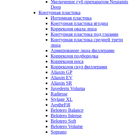
Увеличение губ препаратом Neuramis
Deep
Контурная пластика
Интимная пластика
Контурная пластика ягодиц
Коррекция овала лица
Контурная пластика под глазами
Контурная пластика средней трети
лица
Армирование лица филлерами
Коррекция подбородка
Коррекция носа
Коррекция скул филлерами
Aliaxin GP
Aliaxin EV
Aliaxin SR
Juvederm Voluma
Radiesse
Stylage XL
AestheFill
Belotero Balance
Belotero Intense
Belotero Soft
Belotero Volume
Soprano