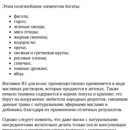
Этим полезнейшим элементом богаты:
фасоль;
горох;
зеленые овощи;
мясо птицы;
жирная свинина;
водоросли;
орехи;
овсяная и гречневая крупы;
рисовые хлопья;
семечки;
пивные дрожжи;
яйца.
Витамин В1 для волос преимущественно применяется в виде
масляных растворов, которые продаются в аптеках. Также
немало тиамина содержится в корнях лопуха и крапиве: это
берут на вооружение любители народных рецептов, смешивая
данные травы с натуральными эфирными маслами и
добиваясь благодаря их применению отличных результатов.
Однако следует помнить, что даже маски с натуральными
ингредиентами желательно делать только после консультации
трихолога: в противном случае возможны аллергические