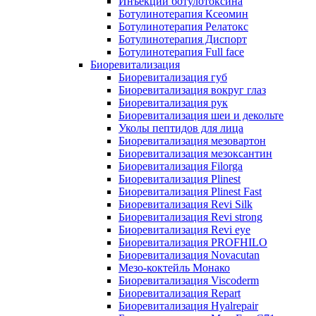
Инъекции ботулотоксина
Ботулинотерапия Ксеомин
Ботулинотерапия Релатокс
Ботулинотерапия Диспорт
Ботулинотерапия Full face
Биоревитализация
Биоревитализация губ
Биоревитализация вокруг глаз
Биоревитализация рук
Биоревитализация шеи и декольте
Уколы пептидов для лица
Биоревитализация мезовартон
Биоревитализация мезоксантин
Биоревитализация Filorga
Биоревитализация Plinest
Биоревитализация Plinest Fast
Биоревитализация Revi Silk
Биоревитализация Revi strong
Биоревитализация Revi eye
Биоревитализация PROFHILO
Биоревитализация Novacutan
Мезо-коктейль Монако
Биоревитализация Viscoderm
Биоревитализация Repart
Биоревитализация Hyalrepair