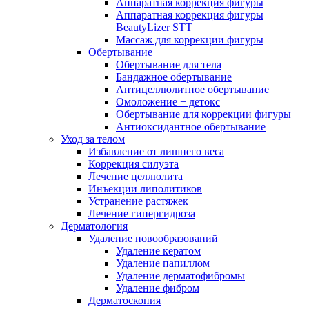
Аппаратная коррекция фигуры
Аппаратная коррекция фигуры
BeautyLizer STT
Массаж для коррекции фигуры
Обертывание
Обертывание для тела
Бандажное обертывание
Антицеллюлитное обертывание
Омоложение + детокс
Обертывание для коррекции фигуры
Антиоксидантное обертывание
Уход за телом
Избавление от лишнего веса
Коррекция силуэта
Лечение целлюлита
Инъекции липолитиков
Устранение растяжек
Лечение гипергидроза
Дерматология
Удаление новообразований
Удаление кератом
Удаление папиллом
Удаление дерматофибромы
Удаление фибром
Дерматоскопия