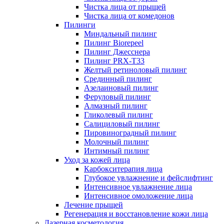
Чистка лица от прыщей
Чистка лица от комедонов
Пилинги
Миндальный пилинг
Пилинг Biorepeel
Пилинг Джесснера
Пилинг PRX-T33
Желтый ретиноловый пилинг
Срединный пилинг
Азелаиновый пилинг
Феруловый пилинг
Алмазный пилинг
Гликолевый пилинг
Салициловый пилинг
Пировиноградный пилинг
Молочный пилинг
Интимный пилинг
Уход за кожей лица
Карбокситерапия лица
Глубокое увлажнение и фейслифтинг
Интенсивное увлажнение лица
Интенсивное омоложение лица
Лечение прыщей
Регенерация и восстановление кожи лица
Лазерная косметология