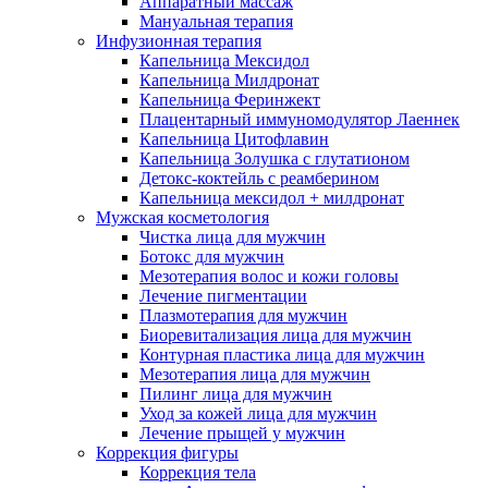
Аппаратный массаж
Мануальная терапия
Инфузионная терапия
Капельница Мексидол
Капельница Милдронат
Капельница Феринжект
Плацентарный иммуномодулятор Лаеннек
Капельница Цитофлавин
Капельница Золушка с глутатионом
Детокс-коктейль с реамберином
Капельница мексидол + милдронат
Мужская косметология
Чистка лица для мужчин
Ботокс для мужчин
Мезотерапия волос и кожи головы
Лечение пигментации
Плазмотерапия для мужчин
Биоревитализация лица для мужчин
Контурная пластика лица для мужчин
Мезотерапия лица для мужчин
Пилинг лица для мужчин
Уход за кожей лица для мужчин
Лечение прыщей у мужчин
Коррекция фигуры
Коррекция тела