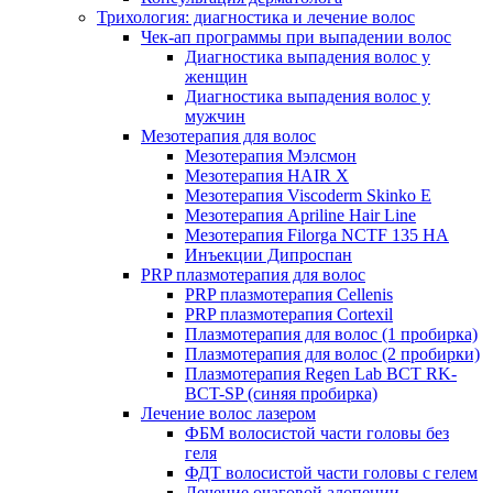
Трихология: диагностика и лечение волос
Чек-ап программы при выпадении волос
Диагностика выпадения волос у
женщин
Диагностика выпадения волос у
мужчин
Мезотерапия для волос
Мезотерапия Мэлсмон
Мезотерапия HAIR X
Мезотерапия Viscoderm Skinko E
Мезотерапия Apriline Hair Line
Мезотерапия Filorga NCTF 135 HA
Инъекции Дипроспан
PRP плазмотерапия для волос
PRP плазмотерапия Cellenis
PRP плазмотерапия Cortexil
Плазмотерапия для волос (1 пробирка)
Плазмотерапия для волос (2 пробирки)
Плазмотерапия Regen Lab BCT RK-
BCT-SP (синяя пробирка)
Лечение волос лазером
ФБМ волосистой части головы без
геля
ФДТ волосистой части головы с гелем
Лечение очаговой алопеции