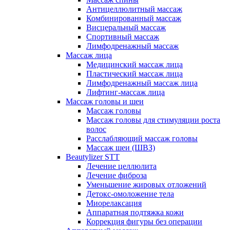
Антицеллюлитный массаж
Комбинированный массаж
Висцеральный массаж
Спортивный массаж
Лимфодренажный массаж
Массаж лица
Медицинский массаж лица
Пластический массаж лица
Лимфодренажный массаж лица
Лифтинг-массаж лица
Массаж головы и шеи
Массаж головы
Массаж головы для стимуляции роста
волос
Расслабляющий массаж головы
Массаж шеи (ШВЗ)
Beautylizer STT
Лечение целлюлита
Лечение фиброза
Уменьшение жировых отложений
Детокс-омоложение тела
Миорелаксация
Аппаратная подтяжка кожи
Коррекция фигуры без операции