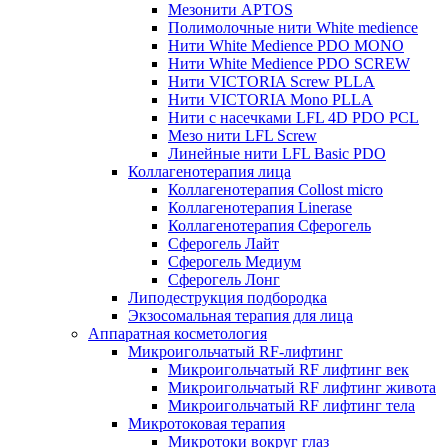
Мезонити APTOS
Полимолочные нити White medience
Нити White Medience PDO MONO
Нити White Medience PDO SCREW
Нити VICTORIA Screw PLLA
Нити VICTORIA Mono PLLA
Нити с насечками LFL 4D PDO PCL
Мезо нити LFL Screw
Линейные нити LFL Basic PDO
Коллагенотерапия лица
Коллагенотерапия Collost micro
Коллагенотерапия Linerase
Коллагенотерапия Сферогель
Сферогель Лайт
Сферогель Медиум
Сферогель Лонг
Липодеструкция подбородка
Экзосомальная терапия для лица
Аппаратная косметология
Микроигольчатый RF-лифтинг
Микроигольчатый RF лифтинг век
Микроигольчатый RF лифтинг живота
Микроигольчатый RF лифтинг тела
Микротоковая терапия
Микротоки вокруг глаз