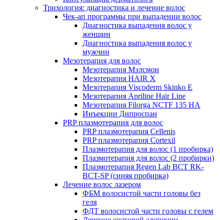
Трихология: диагностика и лечение волос
Чек-ап программы при выпадении волос
Диагностика выпадения волос у
женщин
Диагностика выпадения волос у
мужчин
Мезотерапия для волос
Мезотерапия Мэлсмон
Мезотерапия HAIR X
Мезотерапия Viscoderm Skinko E
Мезотерапия Apriline Hair Line
Мезотерапия Filorga NCTF 135 HA
Инъекции Дипроспан
PRP плазмотерапия для волос
PRP плазмотерапия Cellenis
PRP плазмотерапия Cortexil
Плазмотерапия для волос (1 пробирка)
Плазмотерапия для волос (2 пробирки)
Плазмотерапия Regen Lab BCT RK-
BCT-SP (синяя пробирка)
Лечение волос лазером
ФБМ волосистой части головы без
геля
ФДТ волосистой части головы с гелем
Лечение очаговой алопеции