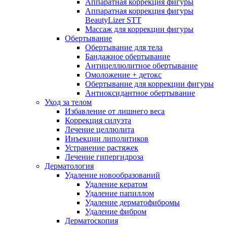
Аппаратная коррекция фигуры
Аппаратная коррекция фигуры
BeautyLizer STT
Массаж для коррекции фигуры
Обертывание
Обертывание для тела
Бандажное обертывание
Антицеллюлитное обертывание
Омоложение + детокс
Обертывание для коррекции фигуры
Антиоксидантное обертывание
Уход за телом
Избавление от лишнего веса
Коррекция силуэта
Лечение целлюлита
Инъекции липолитиков
Устранение растяжек
Лечение гипергидроза
Дерматология
Удаление новообразований
Удаление кератом
Удаление папиллом
Удаление дерматофибромы
Удаление фибром
Дерматоскопия