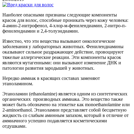
Наиболее опасными признаны следующие компоненты
красок для волос, способные проникать через кожу человека:
4-амин-2-нитрофенол, 4-хлор-м-фенилендиамин, 2‑нитро-п-
фенилендиамин и 2,4-толуэндиамин.
Известно, что эти вещества вызывают онкологические
заболевания у лабораторных животных. Фенилендиамины
оказывают сильное раздражающее действие, провоцируют
тяжелые аллергические реакции. Эти компоненты красок
являются мутагенными: они вызывают изменение ДНК и
патологии развития зародышей у животных.
Нередко аммиак в красящих составах заменяют
этаноламином.
Этаноламин (ethanolamine) является одним из синтетических
органических производных аммиака. Это вещество также
может быть обозначено на этикетке как monoethanolamine или
2-aminoethanol. Этаноламин представляет собой бесцветную
жидкость со слабым аминным запахом, который в отличие от
аммиачного успешно подавляется косметическими
отдушками.