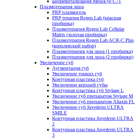
Биоревитализация MesoEye C71
Плазмотерапия лица
PRP плазмогель
PRP терапия Regen Lab (красная
пробирка)
Плазмотерапия Regen Lab Cellular
Matrix (золотая пробирка)
Плазмотерапия Regen Lab ACR-C Plus
(королевский набор)
Плазмотерапия для лица (1 пробирка)
Плазмотерапия для лица (2 пробирки)
Увеличение губ
Аугментация губ
Увеличение тонких губ
Контурная пластика губ
Увеличение верхней губы
Контурная пластика губ Stylage L
Увеличение губ препаратом Stylage M
Увеличение губ препаратом Aliaxin FL
Увеличение губ Juvederm ULTRA
SMILE
Контурная пластика Juvederm ULTRA
2
Контурная пластика Juvederm ULTRA
3