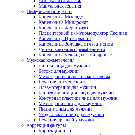
Аппаратный массаж
Мануальная терапия
Инфузионная терапия
Капельница Мексидол
Капельница Милдронат
Капельница Феринжект
Плацентарный иммуномодулятор Лаеннек
Капельница Цитофлавин
Капельница Золушка с глутатионом
Детокс-коктейль с реамберином
Капельница мексидол + милдронат
Мужская косметология
Чистка лица для мужчин
Ботокс для мужчин
Мезотерапия волос и кожи головы
Лечение пигментации
Плазмотерапия для мужчин
Биоревитализация лица для мужчин
Контурная пластика лица для мужчин
Мезотерапия лица для мужчин
Пилинг лица для мужчин
Уход за кожей лица для мужчин
Лечение прыщей у мужчин
Коррекция фигуры
Коррекция тела