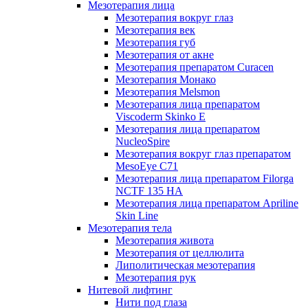
Мезотерапия лица
Мезотерапия вокруг глаз
Мезотерапия век
Мезотерапия губ
Мезотерапия от акне
Мезотерапия препаратом Curacen
Мезотерапия Монако
Мезотерапия Melsmon
Мезотерапия лица препаратом
Viscoderm Skinko E
Мезотерапия лица препаратом
NucleoSpire
Мезотерапия вокруг глаз препаратом
MesoEye С71
Мезотерапия лица препаратом Filorga
NCTF 135 HA
Мезотерапия лица препаратом Apriline
Skin Line
Мезотерапия тела
Мезотерапия живота
Мезотерапия от целлюлита
Липолитическая мезотерапия
Мезотерапия рук
Нитевой лифтинг
Нити под глаза