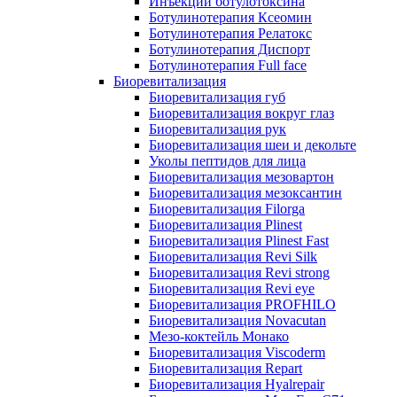
Инъекции ботулотоксина
Ботулинотерапия Ксеомин
Ботулинотерапия Релатокс
Ботулинотерапия Диспорт
Ботулинотерапия Full face
Биоревитализация
Биоревитализация губ
Биоревитализация вокруг глаз
Биоревитализация рук
Биоревитализация шеи и декольте
Уколы пептидов для лица
Биоревитализация мезовартон
Биоревитализация мезоксантин
Биоревитализация Filorga
Биоревитализация Plinest
Биоревитализация Plinest Fast
Биоревитализация Revi Silk
Биоревитализация Revi strong
Биоревитализация Revi eye
Биоревитализация PROFHILO
Биоревитализация Novacutan
Мезо-коктейль Монако
Биоревитализация Viscoderm
Биоревитализация Repart
Биоревитализация Hyalrepair