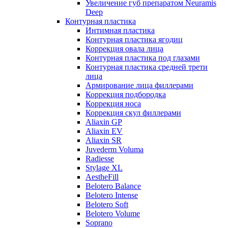
Увеличение губ препаратом Neuramis
Deep
Контурная пластика
Интимная пластика
Контурная пластика ягодиц
Коррекция овала лица
Контурная пластика под глазами
Контурная пластика средней трети
лица
Армирование лица филлерами
Коррекция подбородка
Коррекция носа
Коррекция скул филлерами
Aliaxin GP
Aliaxin EV
Aliaxin SR
Juvederm Voluma
Radiesse
Stylage XL
AestheFill
Belotero Balance
Belotero Intense
Belotero Soft
Belotero Volume
Soprano