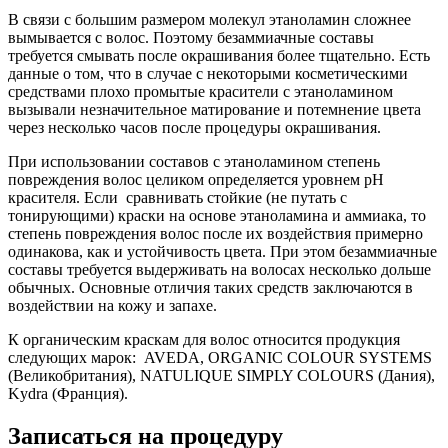
В связи с большим размером молекул этаноламин сложнее
вымывается с волос. Поэтому безаммиачные составы
требуется смывать после окрашивания более тщательно. Есть
данные о том, что в случае с некоторыми косметическими
средствами плохо промытые красители с этаноламином
вызывали незначительное матирование и потемнение цвета
через несколько часов после процедуры окрашивания.
При использовании составов с этаноламином степень
повреждения волос целиком определяется уровнем pH
красителя. Если сравнивать стойкие (не путать с
тонирующими) краски на основе этаноламина и аммиака, то
степень повреждения волос после их воздействия примерно
одинакова, как и устойчивость цвета. При этом безаммиачные
составы требуется выдерживать на волосах несколько дольше
обычных. Основные отличия таких средств заключаются в
воздействии на кожу и запахе.
К органическим краскам для волос относится продукция
следующих марок: AVEDA, ORGANIC COLOUR SYSTEMS
(Великобритания), NATULIQUE SIMPLY COLOURS (Дания),
Kydra (Франция).
Записаться на процедуру