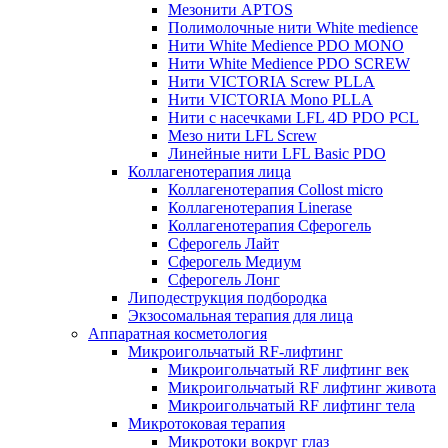
Мезонити APTOS
Полимолочные нити White medience
Нити White Medience PDO MONO
Нити White Medience PDO SCREW
Нити VICTORIA Screw PLLA
Нити VICTORIA Mono PLLA
Нити с насечками LFL 4D PDO PCL
Мезо нити LFL Screw
Линейные нити LFL Basic PDO
Коллагенотерапия лица
Коллагенотерапия Collost micro
Коллагенотерапия Linerase
Коллагенотерапия Сферогель
Сферогель Лайт
Сферогель Медиум
Сферогель Лонг
Липодеструкция подбородка
Экзосомальная терапия для лица
Аппаратная косметология
Микроигольчатый RF-лифтинг
Микроигольчатый RF лифтинг век
Микроигольчатый RF лифтинг живота
Микроигольчатый RF лифтинг тела
Микротоковая терапия
Микротоки вокруг глаз