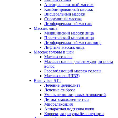
Антицеллюлитный массаж
Комбинированный массаж
Висцеральный массаж
Спортивный массаж
Лимфодренажный массаж
Массаж лица
Медицинский массаж лица
Пластический массаж лица
Лимфодренажный массаж лица
Лифтинг-массаж лица
Массаж головы и шеи
Массаж головы
Массаж головы для стимуляции роста
волос
Расслабляющий массаж головы
Массаж шеи (ШВЗ)
Beautylizer STT
Лечение целлюлита
Лечение фиброза
Уменьшение жировых отложений
Детокс-омоложение тела
Миорелаксация
Аппаратная подтяжка кожи
Коррекция фигуры без операции