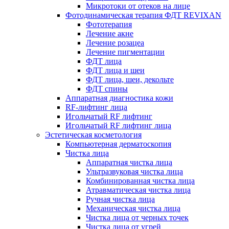
Микротоки от отеков на лице
Фотодинамическая терапия ФДТ REVIXAN
Фототерапия
Лечение акне
Лечение розацеа
Лечение пигментации
ФДТ лица
ФДТ лица и шеи
ФДТ лица, шеи, декольте
ФДТ спины
Аппаратная диагностика кожи
RF-лифтинг лица
Игольчатый RF лифтинг
Игольчатый RF лифтинг лица
Эстетическая косметология
Компьютерная дерматоскопия
Чистка лица
Аппаратная чистка лица
Ультразвуковая чистка лица
Комбинированная чистка лица
Атравматическая чистка лица
Ручная чистка лица
Механическая чистка лица
Чистка лица от черных точек
Чистка лица от угрей