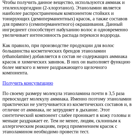
Чтобы получить данное вещество, используются аммиак и
этиленхлоргидрин (2‑хлорэтанол). Этаноламин является
наиболее распространенным компонентом стойких и
тонирующих (демиперманентных) красок, а также составов
для прямого (семиперманентного) окрашивания. Данный
ингредиент способствует набуханию волос и одновременно
увеличивает интенсивность распада перекиси водорода.
Как правило, при производстве продукции для волос
большинства косметических брендов этаноламин
(ethanolamine) добавляется в состав не содержащих аммиака
красок и химических завивок. В них он выполняет функцию
более мягкого и менее раздражающего щелочного
компонента.
Получить консультацию
По своему размеру молекула этаноламина почти в 3,5 раза
превосходит молекулу аммиака. Именно поэтому этаноламин
практически не улетучивается из косметических составов и, в
отличие от аммиака, не затрудняет в дыхание. Этот
синтетический компонент слабее проникает в кожу головы и
меньше раздражает ее. Тем не менее, людям, склонным к
аллергическим реакциям, перед применением красок с
этаноламином необходимо провести тест.