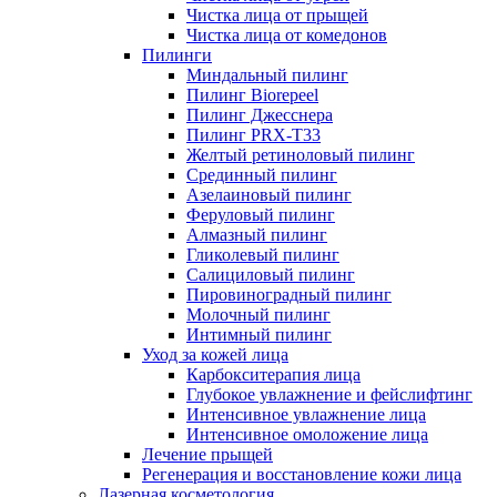
Чистка лица от прыщей
Чистка лица от комедонов
Пилинги
Миндальный пилинг
Пилинг Biorepeel
Пилинг Джесснера
Пилинг PRX-T33
Желтый ретиноловый пилинг
Срединный пилинг
Азелаиновый пилинг
Феруловый пилинг
Алмазный пилинг
Гликолевый пилинг
Салициловый пилинг
Пировиноградный пилинг
Молочный пилинг
Интимный пилинг
Уход за кожей лица
Карбокситерапия лица
Глубокое увлажнение и фейслифтинг
Интенсивное увлажнение лица
Интенсивное омоложение лица
Лечение прыщей
Регенерация и восстановление кожи лица
Лазерная косметология