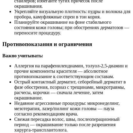
стайлеров; избегайте тугих причёсок после
окрашивания.
Укрепляйте визуальную плотность: пудры и волокна для
пробора, камуфляжные спреи в тон корня.
Планируйте окрашивание на фоне стабильного
состояния кожи головы; при обострениях дерматозов —
переносите процедуру.
Противопоказания и ограничения
Важно учитывать:
Аллергия на парафенилендиамин, толуол‑2,5‑диамин и
прочие компоненты красителя — абсолютное
противопоказание к соответствующим составам.
Острый контактный дерматит, себорейный дерматит в
фазе обострения, псориаз с трещинами, микротравмы,
расчесы, корочки — сначала лечение, затем
окрашивание.
Недавние агрессивные процедуры: микронеделинг,
мезотерапия, лазер/пилинг кожи головы — пауза
согласно рекомендациям врача.
Свежая пересадка волос, швы, послеоперационный
период — окрашивание только после разрешения
хирурга‑трансплантолога.