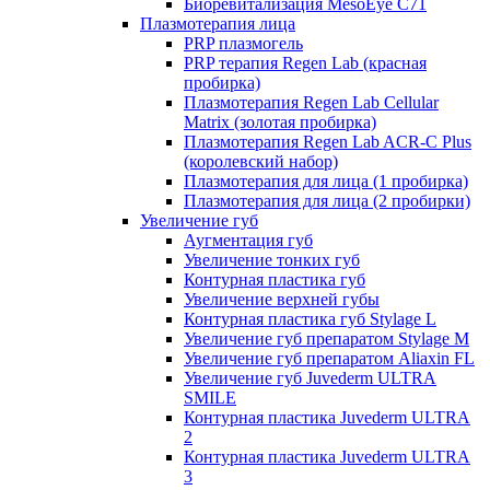
Биоревитализация MesoEye C71
Плазмотерапия лица
PRP плазмогель
PRP терапия Regen Lab (красная
пробирка)
Плазмотерапия Regen Lab Cellular
Matrix (золотая пробирка)
Плазмотерапия Regen Lab ACR-C Plus
(королевский набор)
Плазмотерапия для лица (1 пробирка)
Плазмотерапия для лица (2 пробирки)
Увеличение губ
Аугментация губ
Увеличение тонких губ
Контурная пластика губ
Увеличение верхней губы
Контурная пластика губ Stylage L
Увеличение губ препаратом Stylage M
Увеличение губ препаратом Aliaxin FL
Увеличение губ Juvederm ULTRA
SMILE
Контурная пластика Juvederm ULTRA
2
Контурная пластика Juvederm ULTRA
3