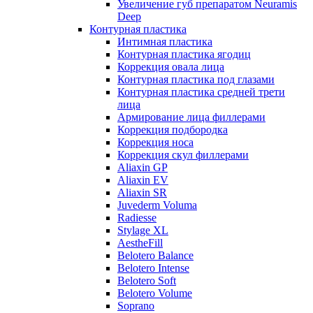
Увеличение губ препаратом Neuramis
Deep
Контурная пластика
Интимная пластика
Контурная пластика ягодиц
Коррекция овала лица
Контурная пластика под глазами
Контурная пластика средней трети
лица
Армирование лица филлерами
Коррекция подбородка
Коррекция носа
Коррекция скул филлерами
Aliaxin GP
Aliaxin EV
Aliaxin SR
Juvederm Voluma
Radiesse
Stylage XL
AestheFill
Belotero Balance
Belotero Intense
Belotero Soft
Belotero Volume
Soprano