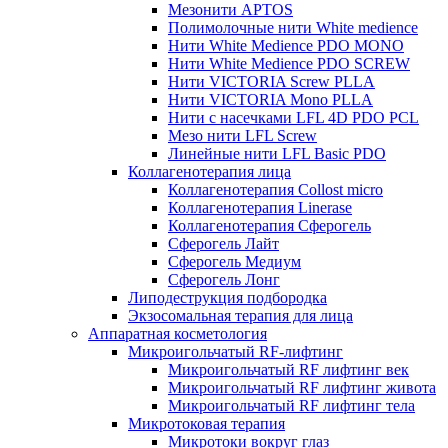
Мезонити APTOS
Полимолочные нити White medience
Нити White Medience PDO MONO
Нити White Medience PDO SCREW
Нити VICTORIA Screw PLLA
Нити VICTORIA Mono PLLA
Нити с насечками LFL 4D PDO PCL
Мезо нити LFL Screw
Линейные нити LFL Basic PDO
Коллагенотерапия лица
Коллагенотерапия Collost micro
Коллагенотерапия Linerase
Коллагенотерапия Сферогель
Сферогель Лайт
Сферогель Медиум
Сферогель Лонг
Липодеструкция подбородка
Экзосомальная терапия для лица
Аппаратная косметология
Микроигольчатый RF-лифтинг
Микроигольчатый RF лифтинг век
Микроигольчатый RF лифтинг живота
Микроигольчатый RF лифтинг тела
Микротоковая терапия
Микротоки вокруг глаз