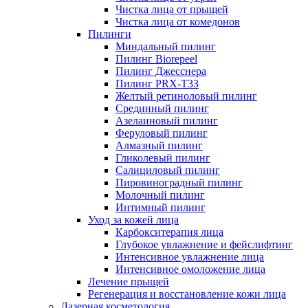
Чистка лица от прыщей
Чистка лица от комедонов
Пилинги
Миндальный пилинг
Пилинг Biorepeel
Пилинг Джесснера
Пилинг PRX-T33
Желтый ретиноловый пилинг
Срединный пилинг
Азелаиновый пилинг
Феруловый пилинг
Алмазный пилинг
Гликолевый пилинг
Салициловый пилинг
Пировиноградный пилинг
Молочный пилинг
Интимный пилинг
Уход за кожей лица
Карбокситерапия лица
Глубокое увлажнение и фейслифтинг
Интенсивное увлажнение лица
Интенсивное омоложение лица
Лечение прыщей
Регенерация и восстановление кожи лица
Лазерная косметология