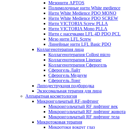
Мезонити APTOS
Полимолочные нити White medience
Нити White Medience PDO MONO
Нити White Medience PDO SCREW
Нити VICTORIA Screw PLLA
Нити VICTORIA Mono PLLA
Нити с насечками LFL 4D PDO PCL
Мезо нити LFL Screw
Линейные нити LFL Basic PDO
Коллагенотерапия лица
Коллагенотерапия Collost micro
Коллагенотерапия Linerase
Коллагенотерапия Сферогель
Сферогель Лайт
Сферогель Медиум
Сферогель Лонг
Липодеструкция подбородка
Экзосомальная терапия для лица
Аппаратная косметология
Микроигольчатый RF-лифтинг
Микроигольчатый RF лифтинг век
Микроигольчатый RF лифтинг живота
Микроигольчатый RF лифтинг тела
Микротоковая терапия
Микротоки вокруг глаз