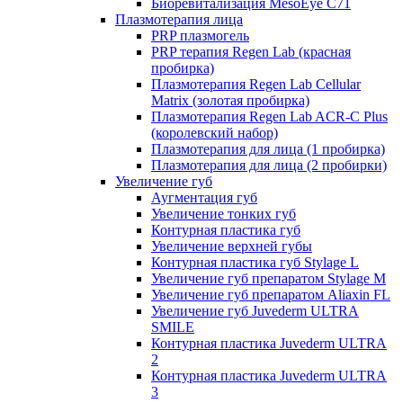
Биоревитализация MesoEye C71
Плазмотерапия лица
PRP плазмогель
PRP терапия Regen Lab (красная
пробирка)
Плазмотерапия Regen Lab Cellular
Matrix (золотая пробирка)
Плазмотерапия Regen Lab ACR-C Plus
(королевский набор)
Плазмотерапия для лица (1 пробирка)
Плазмотерапия для лица (2 пробирки)
Увеличение губ
Аугментация губ
Увеличение тонких губ
Контурная пластика губ
Увеличение верхней губы
Контурная пластика губ Stylage L
Увеличение губ препаратом Stylage M
Увеличение губ препаратом Aliaxin FL
Увеличение губ Juvederm ULTRA
SMILE
Контурная пластика Juvederm ULTRA
2
Контурная пластика Juvederm ULTRA
3