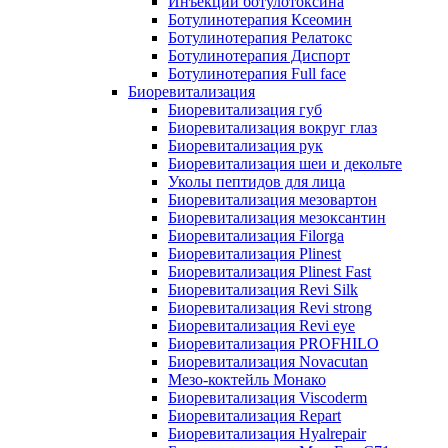
Инъекции ботулотоксина
Ботулинотерапия Ксеомин
Ботулинотерапия Релатокс
Ботулинотерапия Диспорт
Ботулинотерапия Full face
Биоревитализация
Биоревитализация губ
Биоревитализация вокруг глаз
Биоревитализация рук
Биоревитализация шеи и декольте
Уколы пептидов для лица
Биоревитализация мезовартон
Биоревитализация мезоксантин
Биоревитализация Filorga
Биоревитализация Plinest
Биоревитализация Plinest Fast
Биоревитализация Revi Silk
Биоревитализация Revi strong
Биоревитализация Revi eye
Биоревитализация PROFHILO
Биоревитализация Novacutan
Мезо-коктейль Монако
Биоревитализация Viscoderm
Биоревитализация Repart
Биоревитализация Hyalrepair