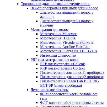
Трихология: диагностика и лечение волос
Чек-ап программы при выпадении волос
Диагностика выпадения волос у
женщин
Диагностика выпадения волос у
мужчин
Мезотерапия для волос
Мезотерапия Мэлсмон
Мезотерапия HAIR X
Мезотерапия Viscoderm Skinko E
Мезотерапия Apriline Hair Line
Мезотерапия Filorga NCTF 135 HA
Инъекции Дипроспан
PRP плазмотерапия для волос
PRP плазмотерапия Cellenis
PRP плазмотерапия Cortexil
Плазмотерапия для волос (1 пробирка)
Плазмотерапия для волос (2 пробирки)
Плазмотерапия Regen Lab BCT RK-
BCT-SP (синяя пробирка)
Лечение волос лазером
ФБМ волосистой части головы без
геля
ФДТ волосистой части головы с гелем
Лечение очаговой алопеции