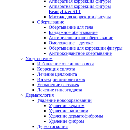
Аппаратная коррекция фигуры
Аппаратная коррекция фигуры
BeautyLizer STT
Массаж для коррекции фигуры
Обертывание
Обертывание для тела
Бандажное обертывание
Антицеллюлитное обертывание
Омоложение + детокс
Обертывание для коррекции фигуры
Антиоксидантное обертывание
Уход за телом
Избавление от лишнего веса
Коррекция силуэта
Лечение целлюлита
Инъекции липолитиков
Устранение растяжек
Лечение гипергидроза
Дерматология
Удаление новообразований
Удаление кератом
Удаление папиллом
Удаление дерматофибромы
Удаление фибром
Дерматоскопия