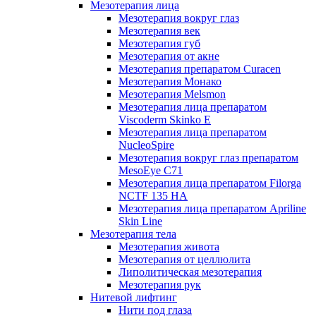
Мезотерапия лица
Мезотерапия вокруг глаз
Мезотерапия век
Мезотерапия губ
Мезотерапия от акне
Мезотерапия препаратом Curacen
Мезотерапия Монако
Мезотерапия Melsmon
Мезотерапия лица препаратом
Viscoderm Skinko E
Мезотерапия лица препаратом
NucleoSpire
Мезотерапия вокруг глаз препаратом
MesoEye С71
Мезотерапия лица препаратом Filorga
NCTF 135 HA
Мезотерапия лица препаратом Apriline
Skin Line
Мезотерапия тела
Мезотерапия живота
Мезотерапия от целлюлита
Липолитическая мезотерапия
Мезотерапия рук
Нитевой лифтинг
Нити под глаза