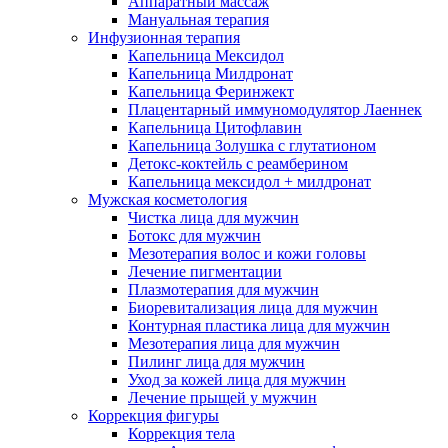
Аппаратный массаж
Мануальная терапия
Инфузионная терапия
Капельница Мексидол
Капельница Милдронат
Капельница Феринжект
Плацентарный иммуномодулятор Лаеннек
Капельница Цитофлавин
Капельница Золушка с глутатионом
Детокс-коктейль с реамберином
Капельница мексидол + милдронат
Мужская косметология
Чистка лица для мужчин
Ботокс для мужчин
Мезотерапия волос и кожи головы
Лечение пигментации
Плазмотерапия для мужчин
Биоревитализация лица для мужчин
Контурная пластика лица для мужчин
Мезотерапия лица для мужчин
Пилинг лица для мужчин
Уход за кожей лица для мужчин
Лечение прыщей у мужчин
Коррекция фигуры
Коррекция тела