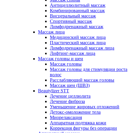
Антицеллюлитный массаж
Комбинированный массаж
Висцеральный массаж
Спортивный массаж
Лимфодренажный массаж
Массаж лица
Медицинский массаж лица
Пластический массаж лица
Лимфодренажный массаж лица
Лифтинг-массаж лица
Массаж головы и шеи
Массаж головы
Массаж головы для стимуляции роста
волос
Расслабляющий массаж головы
Массаж шеи (ШВЗ)
Beautylizer STT
Лечение целлюлита
Лечение фиброза
Уменьшение жировых отложений
Детокс-омоложение тела
Миорелаксация
Аппаратная подтяжка кожи
Коррекция фигуры без операции