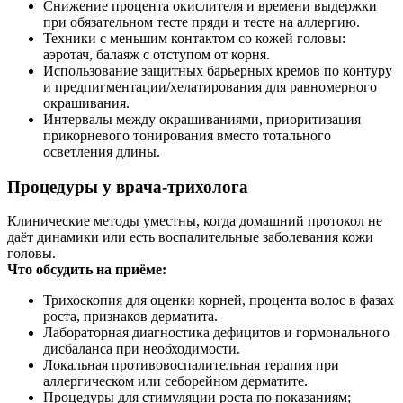
Снижение процента окислителя и времени выдержки
при обязательном тесте пряди и тесте на аллергию.
Техники с меньшим контактом со кожей головы:
аэротач, балаяж с отступом от корня.
Использование защитных барьерных кремов по контуру
и предпигментации/хелатирования для равномерного
окрашивания.
Интервалы между окрашиваниями, приоритизация
прикорневого тонирования вместо тотального
осветления длины.
Процедуры у врача‑трихолога
Клинические методы уместны, когда домашний протокол не
даёт динамики или есть воспалительные заболевания кожи
головы.
Что обсудить на приёме:
Трихоскопия для оценки корней, процента волос в фазах
роста, признаков дерматита.
Лабораторная диагностика дефицитов и гормонального
дисбаланса при необходимости.
Локальная противовоспалительная терапия при
аллергическом или себорейном дерматите.
Процедуры для стимуляции роста по показаниям;