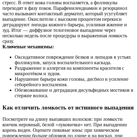
стресс. В ответ кожа головы воспаляется, а фолликулы
переходят в фазу покоя. Парафенилендиамин и резорцинол
часто вызывают контактный дерматит, который усугубляет
выпадение. Окислители с высоким процентом перекиси
деградируют липиды кожного барьера, усиливая жжение и
зуд. Итог — диффузное телогеновое выпадение через
несколько недель после процедуры и выраженная ломкость
сразу.
Ключевые механизмы:
Оксидативное повреждение белков и липидов в устьях
фолликулов, запуск воспалительного каскада.
Раздражение и аллергия на компоненты красителя с
микроотёком и зудом.
Нарушение барьера кожи головы, дисбиоз и усиление
себорейного воспаления.
Обезвоживание и деградация дисульфидных мостиков в
стержне волоса.
Как отличить ломкость от истинного выпадения
Посмотрите на длину выпавших волосков: при ломкости
кончик неровный, белой «луковички» нет. При выпадении
корень виден. Оцените пиковые зоны: при химическом
повреждении больше обломов по длине и на висках, при