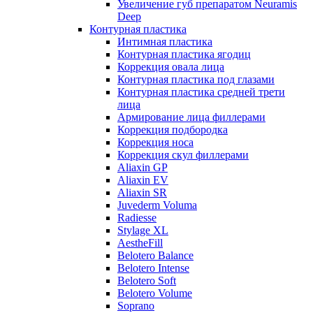
Увеличение губ препаратом Neuramis
Deep
Контурная пластика
Интимная пластика
Контурная пластика ягодиц
Коррекция овала лица
Контурная пластика под глазами
Контурная пластика средней трети
лица
Армирование лица филлерами
Коррекция подбородка
Коррекция носа
Коррекция скул филлерами
Aliaxin GP
Aliaxin EV
Aliaxin SR
Juvederm Voluma
Radiesse
Stylage XL
AestheFill
Belotero Balance
Belotero Intense
Belotero Soft
Belotero Volume
Soprano