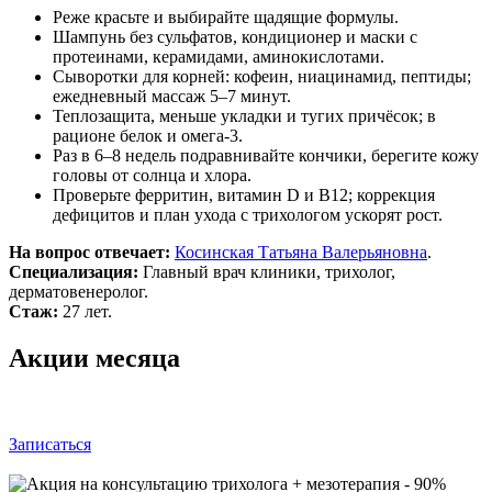
Реже красьте и выбирайте щадящие формулы.
Шампунь без сульфатов, кондиционер и маски с
протеинами, керамидами, аминокислотами.
Сыворотки для корней: кофеин, ниацинамид, пептиды;
ежедневный массаж 5–7 минут.
Теплозащита, меньше укладки и тугих причёсок; в
рационе белок и омега‑3.
Раз в 6–8 недель подравнивайте кончики, берегите кожу
головы от солнца и хлора.
Проверьте ферритин, витамин D и B12; коррекция
дефицитов и план ухода с трихологом ускорят рост.
На вопрос отвечает:
Косинская Татьяна Валерьяновна
.
Специализация:
Главный врач клиники, трихолог,
дерматовенеролог.
Стаж:
27 лет.
Акции месяца
Записаться