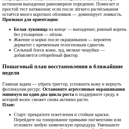
истинном выпадении равномерное поредение. Помогает и
простой тест натяжения: если после лёгкого расчёсывания
остаётся много коротких обломков — доминирует ломкость.
Признаки для ориентации:
Белая луковица
на конце — выпадение; ровный корень
без утолщения — облом.
Жжение и корки после окрашивания — вероятен
дерматит с временным телогеновым сдвигом.
Сильный блеск кожи, зуд, мелкие чешуйки —
добавляется себорейный фактор.
Пошаговый план восстановления в ближайшие
недели
Главная задача — убрать триггер, успокоить кожу и вернуть
фолликулам ресурс.
Остановите агрессивные окрашивания
минимум на один‑два цикла роста
и поддержите среду, в
которой волос сможет снова активно расти.
План:
Старт: прекратите осветления и стойкие краски.
Перейдите на тонирование прямыми пигментами или
отложите любую химическую процедуру. Уменьшите