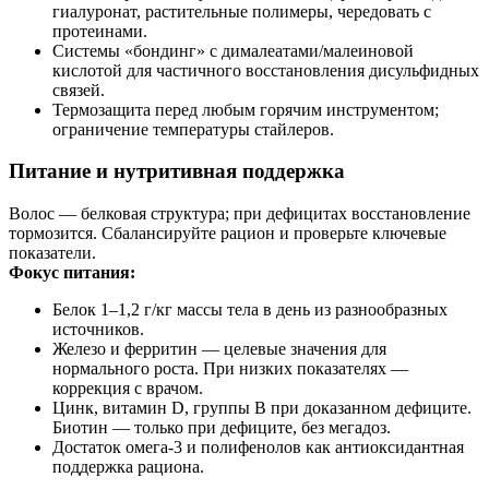
гиалуронат, растительные полимеры, чередовать с
протеинами.
Системы «бондинг» с дималеатами/малеиновой
кислотой для частичного восстановления дисульфидных
связей.
Термозащита перед любым горячим инструментом;
ограничение температуры стайлеров.
Питание и нутритивная поддержка
Волос — белковая структура; при дефицитах восстановление
тормозится. Сбалансируйте рацион и проверьте ключевые
показатели.
Фокус питания:
Белок 1–1,2 г/кг массы тела в день из разнообразных
источников.
Железо и ферритин — целевые значения для
нормального роста. При низких показателях —
коррекция с врачом.
Цинк, витамин D, группы B при доказанном дефиците.
Биотин — только при дефиците, без мегадоз.
Достаток омега‑3 и полифенолов как антиоксидантная
поддержка рациона.