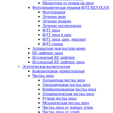
Микротоки от отеков на лице
Фотодинамическая терапия ФДТ REVIXAN
Фототерапия
Лечение акне
Лечение розацеа
Лечение пигментации
ФДТ лица
ФДТ лица и шеи
ФДТ лица, шеи, декольте
ФДТ спины
Аппаратная диагностика кожи
RF-лифтинг лица
Игольчатый RF лифтинг
Игольчатый RF лифтинг лица
Эстетическая косметология
Компьютерная дерматоскопия
Чистка лица
Аппаратная чистка лица
Ультразвуковая чистка лица
Комбинированная чистка лица
Атравматическая чистка лица
Ручная чистка лица
Механическая чистка лица
Чистка лица от черных точек
Чистка лица от угрей