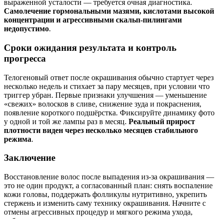
выраженной усталости — требуется очная диагностика.
Самолечение гормональными мазями, кислотами высокой
концентрации и агрессивными скальп‑пилингами
недопустимо
.
Сроки ожидания результата и контроль
прогресса
Телогеновый ответ после окрашивания обычно стартует через
несколько недель и стихает за пару месяцев, при условии что
триггер убран. Первые признаки улучшения — уменьшение
«свежих» волосков в сливе, снижение зуда и покраснения,
появление короткого подшёрстка. Фиксируйте динамику фото
у одной и той же лампы раз в месяц.
Реальный прирост
плотности виден через несколько месяцев стабильного
режима
.
Заключение
Восстановление волос после выпадения из‑за окрашивания —
это не один продукт, а согласованный план: снять воспаление
кожи головы, поддержать фолликулы нутритивно, укрепить
стержень и изменить саму технику окрашивания. Начните с
отмены агрессивных процедур и мягкого режима ухода,