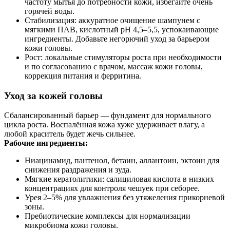
частоту мытья до потребности кожи, избегайте очень
горячей воды.
Стабилизация: аккуратное очищение шампунем с
мягкими ПАВ, кислотный pH 4,5–5,5, успокаивающие
ингредиенты. Добавьте негорючий уход за барьером
кожи головы.
Рост: локальные стимуляторы роста при необходимости
и по согласованию с врачом, массаж кожи головы,
коррекция питания и ферритина.
Уход за кожей головы
Сбалансированный барьер — фундамент для нормального
цикла роста. Воспалённая кожа хуже удерживает влагу, а
любой краситель будет жечь сильнее.
Рабочие ингредиенты:
Ниацинамид, пантенол, бетаин, аллантоин, эктоин для
снижения раздражения и зуда.
Мягкие кератолитики: салициловая кислота в низких
концентрациях для контроля чешуек при себорее.
Урея 2–5% для увлажнения без утяжеления прикорневой
зоны.
Пребиотические комплексы для нормализации
микробиома кожи головы.