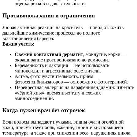
оценка рисков и доказательности.
Противопоказания и ограничения
Любая активная реакция на краситель — повод отложить
дальнейшие химические процессы до полного
восстановления барьера.
Важно учесть:
Свежий контактный дерматит
, мокнутие, корки —
окрашивание противопоказано до ремиссии.
Беременность и лактация — не использовать
миноксидил и агрессивные осветлители.
Астма, фоточувствительность, приём
фотосенсибилизаторов — осторожно с фототерапией.
Перекрёстная аллергия на парафенилендиамин: избегать
«чёрной хны», временных тату и схожих
аминосоединений.
Когда нужен врач без отсрочек
Если волосы выпадают пучками, видны очаги оголённой
кожи, присутствует боль, жжение, гнойнички, повышена
температура, а также при снижении веса, нарушениях цикла,