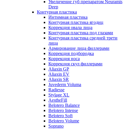
Увеличение губ препаратом Neuramis
Deep
Контурная пластика
Интимная пластика
Контурная пластика ягодиц
Коррекция овала лица
Контурная пластика под глазами
Контурная пластика средней трети
лица
Армирование лица филлерами
Коррекция подбородка
Коррекция носа
Коррекция скул филлерами
Aliaxin GP
Aliaxin EV
Aliaxin SR
Juvederm Voluma
Radiesse
Stylage XL
AestheFill
Belotero Balance
Belotero Intense
Belotero Soft
Belotero Volume
Soprano