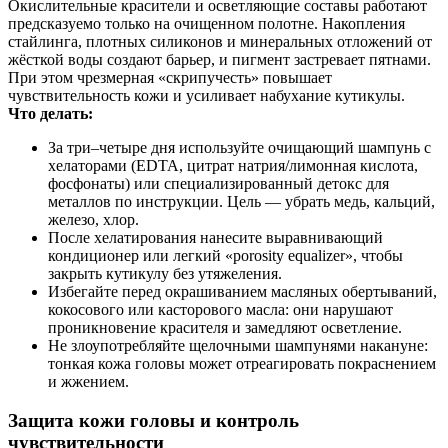
Окислительные красители и осветляющие составы работают
предсказуемо только на очищенном полотне. Накопления
стайлинга, плотных силиконов и минеральных отложений от
жёсткой воды создают барьер, и пигмент застревает пятнами.
При этом чрезмерная «скрипучесть» повышает
чувствительность кожи и усиливает набухание кутикулы.
Что делать:
За три–четыре дня используйте очищающий шампунь с
хелаторами (EDTA, цитрат натрия/лимонная кислота,
фосфонаты) или специализированный детокс для
металлов по инструкции. Цель — убрать медь, кальций,
железо, хлор.
После хелатирования нанесите выравнивающий
кондиционер или легкий «porosity equalizer», чтобы
закрыть кутикулу без утяжеления.
Избегайте перед окрашиванием масляных обертываний,
кокосового или касторового масла: они нарушают
проникновение красителя и замедляют осветление.
Не злоупотребляйте щелочными шампунями накануне:
тонкая кожа головы может отреагировать покраснением
и жжением.
Защита кожи головы и контроль
чувствительности