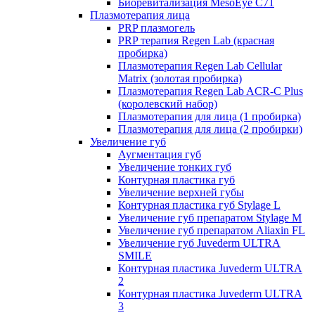
Биоревитализация MesoEye C71
Плазмотерапия лица
PRP плазмогель
PRP терапия Regen Lab (красная
пробирка)
Плазмотерапия Regen Lab Cellular
Matrix (золотая пробирка)
Плазмотерапия Regen Lab ACR-C Plus
(королевский набор)
Плазмотерапия для лица (1 пробирка)
Плазмотерапия для лица (2 пробирки)
Увеличение губ
Аугментация губ
Увеличение тонких губ
Контурная пластика губ
Увеличение верхней губы
Контурная пластика губ Stylage L
Увеличение губ препаратом Stylage M
Увеличение губ препаратом Aliaxin FL
Увеличение губ Juvederm ULTRA
SMILE
Контурная пластика Juvederm ULTRA
2
Контурная пластика Juvederm ULTRA
3