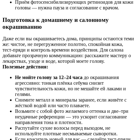
Приём фотосенсибилизирующих ретиноидов для кожи
головы — нужна пауза и согласование с врачом.
Подготовка к домашнему и салонному
окрашиванию
Даже если вы окрашиваетесь дома, принципы остаются теми
же: чистое, не перегруженное полотно, спокойная кожа,
тест‑пряди и контроль времени воздействия. Для салона
добавьте прозрачную коммуникацию: расскажите мастеру о
лекарствах, уходе и воде, которой моете голову.
Полезные действия:
Не мойте голову за 12–24 часа
до окрашивания
агрессивно: тонкая плёнка себума снизит
чувствительность кожи, но не мешайте ей лаками и
гелями.
Снимите металл и минералы заранее, если живёте с
жёсткой водой или часто плаваете.
Возьмите с собой фото желаемого оттенка и две–три
неудачные референции — это ускорит согласование
направления тона и плотности.
Распутайте сухие волосы перед выходом, не
используйте плотные несмываемые сыворотки.
Если краситель новый для вас — сделайте тест‑пряди,