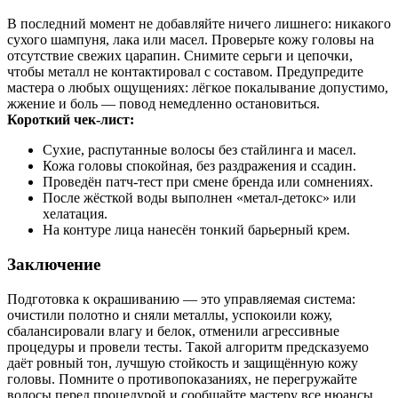
В последний момент не добавляйте ничего лишнего: никакого
сухого шампуня, лака или масел. Проверьте кожу головы на
отсутствие свежих царапин. Снимите серьги и цепочки,
чтобы металл не контактировал с составом. Предупредите
мастера о любых ощущениях: лёгкое покалывание допустимо,
жжение и боль — повод немедленно остановиться.
Короткий чек‑лист:
Сухие, распутанные волосы без стайлинга и масел.
Кожа головы спокойная, без раздражения и ссадин.
Проведён патч‑тест при смене бренда или сомнениях.
После жёсткой воды выполнен «метал-детокс» или
хелатация.
На контуре лица нанесён тонкий барьерный крем.
Заключение
Подготовка к окрашиванию — это управляемая система:
очистили полотно и сняли металлы, успокоили кожу,
сбалансировали влагу и белок, отменили агрессивные
процедуры и провели тесты. Такой алгоритм предсказуемо
даёт ровный тон, лучшую стойкость и защищённую кожу
головы. Помните о противопоказаниях, не перегружайте
волосы перед процедурой и сообщайте мастеру все нюансы