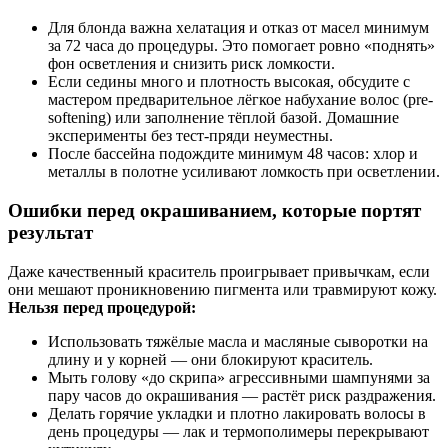
Для блонда важна хелатация и отказ от масел минимум
за 72 часа до процедуры. Это помогает ровно «поднять»
фон осветления и снизить риск ломкости.
Если седины много и плотность высокая, обсудите с
мастером предварительное лёгкое набухание волос (pre-
softening) или заполнение тёплой базой. Домашние
эксперименты без тест‑пряди неуместны.
После бассейна подождите минимум 48 часов: хлор и
металлы в полотне усиливают ломкость при осветлении.
Ошибки перед окрашиванием, которые портят
результат
Даже качественный краситель проигрывает привычкам, если
они мешают проникновению пигмента или травмируют кожу.
Нельзя перед процедурой:
Использовать тяжёлые масла и масляные сыворотки на
длину и у корней — они блокируют краситель.
Мыть голову «до скрипа» агрессивными шампунями за
пару часов до окрашивания — растёт риск раздражения.
Делать горячие укладки и плотно лакировать волосы в
день процедуры — лак и термополимеры перекрывают