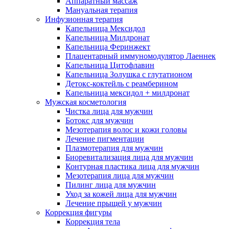
Аппаратный массаж
Мануальная терапия
Инфузионная терапия
Капельница Мексидол
Капельница Милдронат
Капельница Феринжект
Плацентарный иммуномодулятор Лаеннек
Капельница Цитофлавин
Капельница Золушка с глутатионом
Детокс-коктейль с реамберином
Капельница мексидол + милдронат
Мужская косметология
Чистка лица для мужчин
Ботокс для мужчин
Мезотерапия волос и кожи головы
Лечение пигментации
Плазмотерапия для мужчин
Биоревитализация лица для мужчин
Контурная пластика лица для мужчин
Мезотерапия лица для мужчин
Пилинг лица для мужчин
Уход за кожей лица для мужчин
Лечение прыщей у мужчин
Коррекция фигуры
Коррекция тела