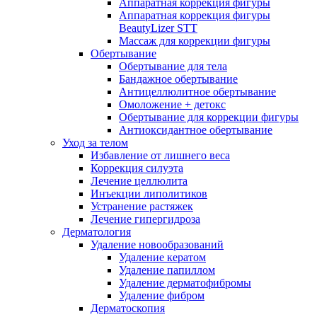
Аппаратная коррекция фигуры
Аппаратная коррекция фигуры
BeautyLizer STT
Массаж для коррекции фигуры
Обертывание
Обертывание для тела
Бандажное обертывание
Антицеллюлитное обертывание
Омоложение + детокс
Обертывание для коррекции фигуры
Антиоксидантное обертывание
Уход за телом
Избавление от лишнего веса
Коррекция силуэта
Лечение целлюлита
Инъекции липолитиков
Устранение растяжек
Лечение гипергидроза
Дерматология
Удаление новообразований
Удаление кератом
Удаление папиллом
Удаление дерматофибромы
Удаление фибром
Дерматоскопия