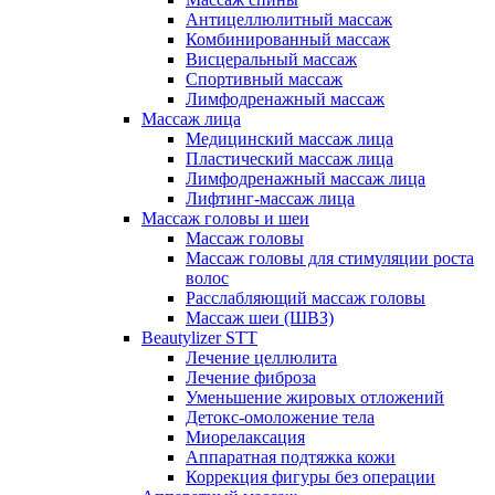
Антицеллюлитный массаж
Комбинированный массаж
Висцеральный массаж
Спортивный массаж
Лимфодренажный массаж
Массаж лица
Медицинский массаж лица
Пластический массаж лица
Лимфодренажный массаж лица
Лифтинг-массаж лица
Массаж головы и шеи
Массаж головы
Массаж головы для стимуляции роста
волос
Расслабляющий массаж головы
Массаж шеи (ШВЗ)
Beautylizer STT
Лечение целлюлита
Лечение фиброза
Уменьшение жировых отложений
Детокс-омоложение тела
Миорелаксация
Аппаратная подтяжка кожи
Коррекция фигуры без операции