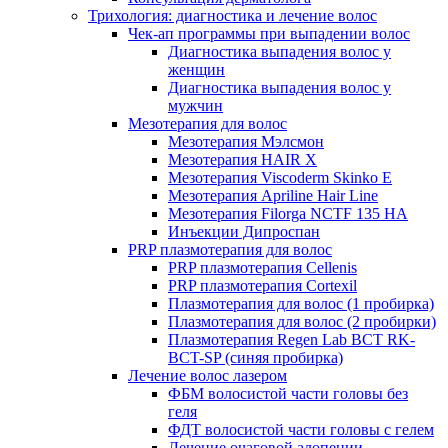
Трихология: диагностика и лечение волос
Чек-ап программы при выпадении волос
Диагностика выпадения волос у
женщин
Диагностика выпадения волос у
мужчин
Мезотерапия для волос
Мезотерапия Мэлсмон
Мезотерапия HAIR X
Мезотерапия Viscoderm Skinko E
Мезотерапия Apriline Hair Line
Мезотерапия Filorga NCTF 135 HA
Инъекции Дипроспан
PRP плазмотерапия для волос
PRP плазмотерапия Cellenis
PRP плазмотерапия Cortexil
Плазмотерапия для волос (1 пробирка)
Плазмотерапия для волос (2 пробирки)
Плазмотерапия Regen Lab BCT RK-
BCT-SP (синяя пробирка)
Лечение волос лазером
ФБМ волосистой части головы без
геля
ФДТ волосистой части головы с гелем
Лечение очаговой алопеции