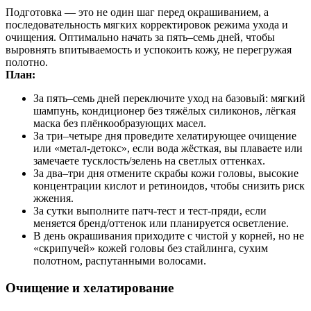
Подготовка — это не один шаг перед окрашиванием, а
последовательность мягких корректировок режима ухода и
очищения. Оптимально начать за пять–семь дней, чтобы
выровнять впитываемость и успокоить кожу, не перегружая
полотно.
План:
За пять–семь дней переключите уход на базовый: мягкий
шампунь, кондиционер без тяжёлых силиконов, лёгкая
маска без плёнкообразующих масел.
За три–четыре дня проведите хелатирующее очищение
или «метал-детокс», если вода жёсткая, вы плаваете или
замечаете тусклость/зелень на светлых оттенках.
За два–три дня отмените скрабы кожи головы, высокие
концентрации кислот и ретиноидов, чтобы снизить риск
жжения.
За сутки выполните патч‑тест и тест‑пряди, если
меняется бренд/оттенок или планируется осветление.
В день окрашивания приходите с чистой у корней, но не
«скрипучей» кожей головы без стайлинга, сухим
полотном, распутанными волосами.
Очищение и хелатирование