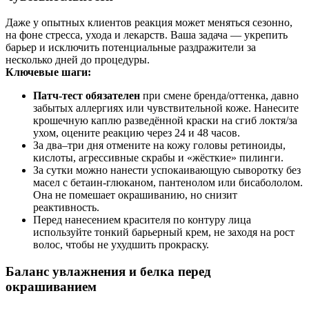
Даже у опытных клиентов реакция может меняться сезонно,
на фоне стресса, ухода и лекарств. Ваша задача — укрепить
барьер и исключить потенциальные раздражители за
несколько дней до процедуры.
Ключевые шаги:
Патч‑тест обязателен
при смене бренда/оттенка, давно
забытых аллергиях или чувствительной коже. Нанесите
крошечную каплю разведённой краски на сгиб локтя/за
ухом, оцените реакцию через 24 и 48 часов.
За два–три дня отмените на кожу головы ретиноиды,
кислоты, агрессивные скрабы и «жёсткие» пилинги.
За сутки можно нанести успокаивающую сыворотку без
масел с бетаин-глюканом, пантенолом или бисабололом.
Она не помешает окрашиванию, но снизит
реактивность.
Перед нанесением красителя по контуру лица
используйте тонкий барьерный крем, не заходя на рост
волос, чтобы не ухудшить прокраску.
Баланс увлажнения и белка перед
окрашиванием