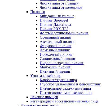
Чистка лица от прыщей
Чистка лица от комедонов
Пилинги
Миндальный пилинг
Пилинг Biorepeel
Пилинг Джесснера
Пилинг PRX-T33
Желтый ретиноловый пилинг
Срединный пилинг
Азелаиновый пилинг
Феруловый пилинг
Алмазный пилинг
Гликолевый пилинг
Салициловый пилинг
Пировиноградный пилинг
Молочный пилинг
Интимный пилинг
Уход за кожей лица
Карбокситерапия лица
Глубокое увлажнение и фейслифтинг
Интенсивное увлажнение лица
Интенсивное омоложение лица
Лечение прыщей
Регенерация и восстановление кожи лица
Лазерная косметология