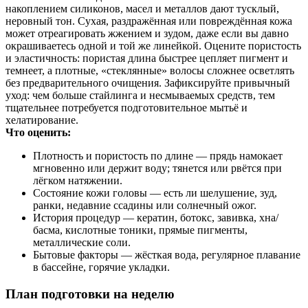
накоплением силиконов, масел и металлов дают тусклый,
неровный тон. Сухая, раздражённая или повреждённая кожа
может отреагировать жжением и зудом, даже если вы давно
окрашиваетесь одной и той же линейкой. Оцените пористость
и эластичность: пористая длина быстрее цепляет пигмент и
темнеет, а плотные, «стеклянные» волосы сложнее осветлять
без предварительного очищения. Зафиксируйте привычный
уход: чем больше стайлинга и несмываемых средств, тем
тщательнее потребуется подготовительное мытьё и
хелатирование.
Что оценить:
Плотность и пористость по длине — прядь намокает
мгновенно или держит воду; тянется или рвётся при
лёгком натяжении.
Состояние кожи головы — есть ли шелушение, зуд,
ранки, недавние ссадины или солнечный ожог.
История процедур — кератин, ботокс, завивка, хна/
басма, кислотные тоники, прямые пигменты,
металлические соли.
Бытовые факторы — жёсткая вода, регулярное плавание
в бассейне, горячие укладки.
План подготовки на неделю