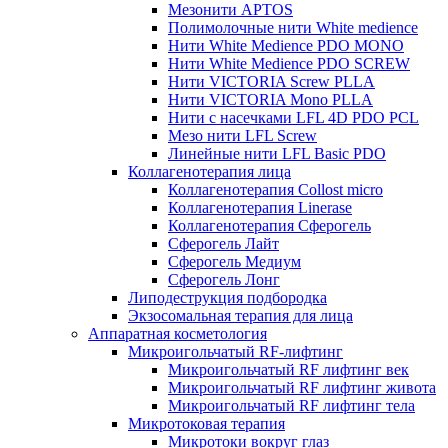
Мезонити APTOS
Полимолочные нити White medience
Нити White Medience PDO MONO
Нити White Medience PDO SCREW
Нити VICTORIA Screw PLLA
Нити VICTORIA Mono PLLA
Нити с насечками LFL 4D PDO PCL
Мезо нити LFL Screw
Линейные нити LFL Basic PDO
Коллагенотерапия лица
Коллагенотерапия Collost micro
Коллагенотерапия Linerase
Коллагенотерапия Сферогель
Сферогель Лайт
Сферогель Медиум
Сферогель Лонг
Липодеструкция подбородка
Экзосомальная терапия для лица
Аппаратная косметология
Микроигольчатый RF-лифтинг
Микроигольчатый RF лифтинг век
Микроигольчатый RF лифтинг живота
Микроигольчатый RF лифтинг тела
Микротоковая терапия
Микротоки вокруг глаз