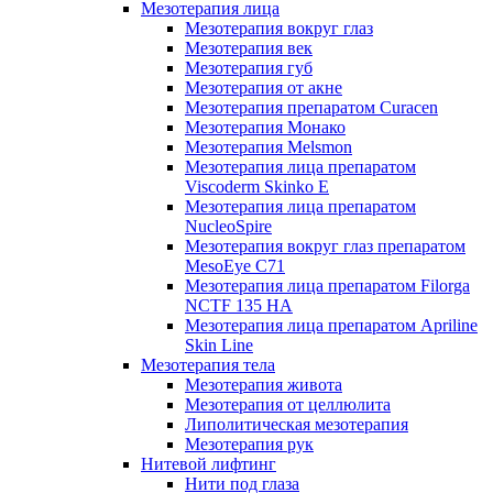
Мезотерапия лица
Мезотерапия вокруг глаз
Мезотерапия век
Мезотерапия губ
Мезотерапия от акне
Мезотерапия препаратом Curacen
Мезотерапия Монако
Мезотерапия Melsmon
Мезотерапия лица препаратом
Viscoderm Skinko E
Мезотерапия лица препаратом
NucleoSpire
Мезотерапия вокруг глаз препаратом
MesoEye С71
Мезотерапия лица препаратом Filorga
NCTF 135 HA
Мезотерапия лица препаратом Apriline
Skin Line
Мезотерапия тела
Мезотерапия живота
Мезотерапия от целлюлита
Липолитическая мезотерапия
Мезотерапия рук
Нитевой лифтинг
Нити под глаза