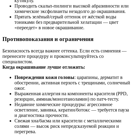
кутикулу.
Проводить скальп-пилинги высокой абразивности или
химические эксфолианты незадолго до окрашивания.
Прятать зелёный/серый оттенок от жёсткой воды
тониками без предварительной хелатации — цвет
«переедет» в новое окрашивание.
Противопоказания и ограничения
Безопасность всегда важнее оттенка. Если есть сомнения —
перенесите процедуру и проконсультируйтесь со
специалистом.
Когда окрашивание лучше отложить:
Повреждения кожи головы
: царапины, дерматит в
обострении, активная перхоть с трещинами, солнечный
ожог.
Выраженная аллергия на компоненты красителя (PPD,
резорцин, аммиак/моноэтаноламин) по патч‑тесту.
Недавние химические процедуры: агрессивное
осветление, завивка, кератин/ботокс — требуется пауза
и диагностика прочности.
Свежая хна/басма или красители с металлическими
солями — высок риск непредсказуемой реакции и
перегрева.