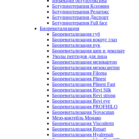
Инъекции ботулотоксина
Ботулинотерапия Ксеомин
Ботулинотерапия Релатокс
Ботулинотерапия Диспорт
Ботулинотерапия Full face
Биоревитализация
Биоревитализация губ
Биоревитализация вокруг глаз
Биоревитализация рук
Биоревитализация шеи и декольте
Уколы пептидов для лица
Биоревитализация мезовартон
Биоревитализация мезоксантин
Биоревитализация Filorga
Биоревитализация Plinest
Биоревитализация Plinest Fast
Биоревитализация Revi Silk
Биоревитализация Revi strong
Биоревитализация Revi eye
Биоревитализация PROFHILO
Биоревитализация Novacutan
Мезо-коктейль Монако
Биоревитализация Viscoderm
Биоревитализация Repart
Биоревитализация Hyalrepair