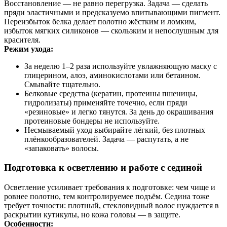
Восстановление — не равно перегрузка. Задача — сделать
пряди эластичными и предсказуемо впитывающими пигмент.
Переизбыток белка делает полотно жёстким и ломким,
избыток мягких силиконов — скользким и непослушным для
красителя.
Режим ухода:
За неделю 1–2 раза используйте увлажняющую маску с
глицерином, алоэ, аминокислотами или бетаином.
Смывайте тщательно.
Белковые средства (кератин, протеины пшеницы,
гидролизаты) применяйте точечно, если пряди
«резиновые» и легко тянутся. За день до окрашивания
протеиновые бондеры не используйте.
Несмываемый уход выбирайте лёгкий, без плотных
плёнкообразователей. Задача — распутать, а не
«запаковать» волосы.
Подготовка к осветлению и работе с сединой
Осветление усиливает требования к подготовке: чем чище и
ровнее полотно, тем контролируемее подъём. Седина тоже
требует точности: плотный, стекловидный волос нуждается в
раскрытии кутикулы, но кожа головы — в защите.
Особенности: