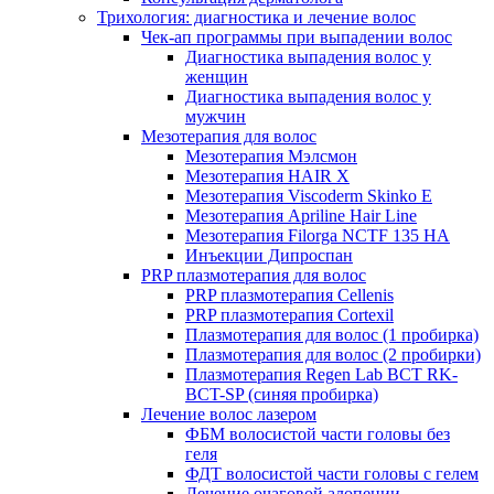
Трихология: диагностика и лечение волос
Чек-ап программы при выпадении волос
Диагностика выпадения волос у
женщин
Диагностика выпадения волос у
мужчин
Мезотерапия для волос
Мезотерапия Мэлсмон
Мезотерапия HAIR X
Мезотерапия Viscoderm Skinko E
Мезотерапия Apriline Hair Line
Мезотерапия Filorga NCTF 135 HA
Инъекции Дипроспан
PRP плазмотерапия для волос
PRP плазмотерапия Cellenis
PRP плазмотерапия Cortexil
Плазмотерапия для волос (1 пробирка)
Плазмотерапия для волос (2 пробирки)
Плазмотерапия Regen Lab BCT RK-
BCT-SP (синяя пробирка)
Лечение волос лазером
ФБМ волосистой части головы без
геля
ФДТ волосистой части головы с гелем
Лечение очаговой алопеции