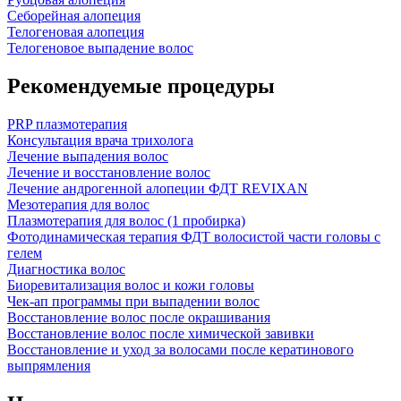
Себорейная алопеция
Телогеновая алопеция
Телогеновое выпадение волос
Рекомендуемые процедуры
PRP плазмотерапия
Консультация врача трихолога
Лечение выпадения волос
Лечение и восстановление волос
Лечение андрогенной алопеции ФДТ REVIXAN
Мезотерапия для волос
Плазмотерапия для волос (1 пробирка)
Фотодинамическая терапия ФДТ волосистой части головы с
гелем
Диагностика волос
Биоревитализация волос и кожи головы
Чек-ап программы при выпадении волос
Восстановление волос после окрашивания
Восстановление волос после химической завивки
Восстановление и уход за волосами после кератинового
выпрямления