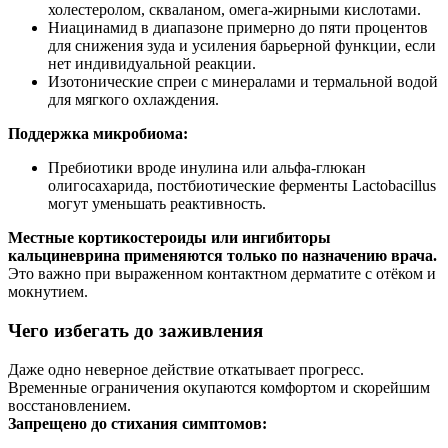
холестеролом, скваланом, омега‑жирными кислотами.
Ниацинамид в диапазоне примерно до пяти процентов
для снижения зуда и усиления барьерной функции, если
нет индивидуальной реакции.
Изотонические спреи с минералами и термальной водой
для мягкого охлаждения.
Поддержка микробиома:
Пребиотики вроде инулина или альфа‑глюкан
олигосахарида, постбиотические ферменты Lactobacillus
могут уменьшать реактивность.
Местные кортикостероиды или ингибиторы
кальциневрина применяются только по назначению врача.
Это важно при выраженном контактном дерматите с отёком и
мокнутием.
Чего избегать до заживления
Даже одно неверное действие откатывает прогресс.
Временные ограничения окупаются комфортом и скорейшим
восстановлением.
Запрещено до стихания симптомов: