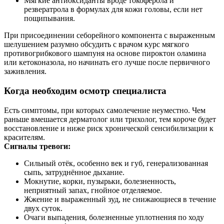
Мягкие антиоксиданты вроде токоферола и
резвератрола в формулах для кожи головы, если нет
пощипывания.
При присоединении себорейного компонента с выраженным
шелушением разумно обсудить с врачом курс мягкого
противогрибкового шампуня на основе пироктон оламина
или кетоконазола, но начинать его лучше после первичного
заживления.
Когда необходим осмотр специалиста
Есть симптомы, при которых самолечение неуместно. Чем
раньше вмешается дерматолог или трихолог, тем короче будет
восстановление и ниже риск хронической сенсибилизации к
красителям.
Сигналы тревоги:
Сильный отёк, особенно век и губ, генерализованная
сыпь, затруднённое дыхание.
Мокнутие, корки, пузырьки, болезненность,
неприятный запах, гнойное отделяемое.
Жжение и выраженный зуд, не снижающиеся в течение
двух суток.
Очаги выпадения, болезненные уплотнения по ходу