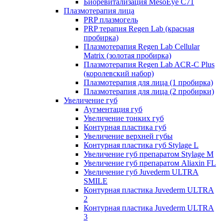
Биоревитализация MesoEye C71
Плазмотерапия лица
PRP плазмогель
PRP терапия Regen Lab (красная
пробирка)
Плазмотерапия Regen Lab Cellular
Matrix (золотая пробирка)
Плазмотерапия Regen Lab ACR-C Plus
(королевский набор)
Плазмотерапия для лица (1 пробирка)
Плазмотерапия для лица (2 пробирки)
Увеличение губ
Аугментация губ
Увеличение тонких губ
Контурная пластика губ
Увеличение верхней губы
Контурная пластика губ Stylage L
Увеличение губ препаратом Stylage M
Увеличение губ препаратом Aliaxin FL
Увеличение губ Juvederm ULTRA
SMILE
Контурная пластика Juvederm ULTRA
2
Контурная пластика Juvederm ULTRA
3