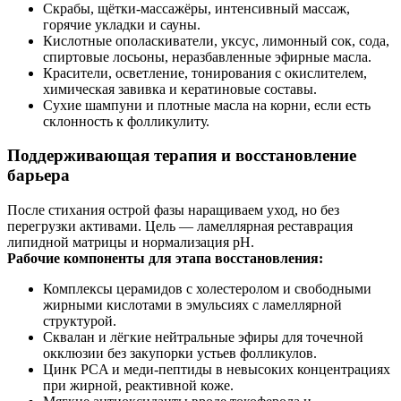
Скрабы, щётки‑массажёры, интенсивный массаж,
горячие укладки и сауны.
Кислотные ополаскиватели, уксус, лимонный сок, сода,
спиртовые лосьоны, неразбавленные эфирные масла.
Красители, осветление, тонирования с окислителем,
химическая завивка и кератиновые составы.
Сухие шампуни и плотные масла на корни, если есть
склонность к фолликулиту.
Поддерживающая терапия и восстановление
барьера
После стихания острой фазы наращиваем уход, но без
перегрузки активами. Цель — ламеллярная реставрация
липидной матрицы и нормализация pH.
Рабочие компоненты для этапа восстановления:
Комплексы церамидов с холестеролом и свободными
жирными кислотами в эмульсиях с ламеллярной
структурой.
Сквалан и лёгкие нейтральные эфиры для точечной
окклюзии без закупорки устьев фолликулов.
Цинк PCA и меди‑пептиды в невысоких концентрациях
при жирной, реактивной коже.