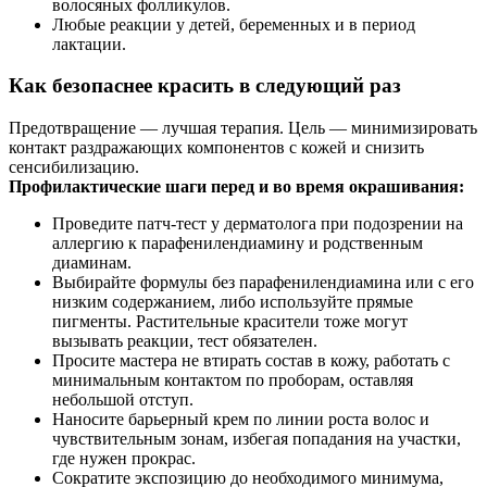
волосяных фолликулов.
Любые реакции у детей, беременных и в период
лактации.
Как безопаснее красить в следующий раз
Предотвращение — лучшая терапия. Цель — минимизировать
контакт раздражающих компонентов с кожей и снизить
сенсибилизацию.
Профилактические шаги перед и во время окрашивания:
Проведите патч‑тест у дерматолога при подозрении на
аллергию к парафенилендиамину и родственным
диаминам.
Выбирайте формулы без парафенилендиамина или с его
низким содержанием, либо используйте прямые
пигменты. Растительные красители тоже могут
вызывать реакции, тест обязателен.
Просите мастера не втирать состав в кожу, работать с
минимальным контактом по проборам, оставляя
небольшой отступ.
Наносите барьерный крем по линии роста волос и
чувствительным зонам, избегая попадания на участки,
где нужен прокрас.
Сократите экспозицию до необходимого минимума,