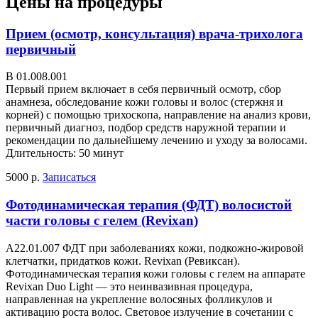
Цены на процедуры
Прием (осмотр, консультация) врача-трихолога
первичный
В 01.008.001
Первый прием включает в себя первичный осмотр, сбор
анамнеза, обследование кожи головы и волос (стержня и
корней) с помощью трихоскопа, направление на анализ крови,
первичный диагноз, подбор средств наружной терапии и
рекомендации по дальнейшему лечению и уходу за волосами.
Длительность: 50 минут
5000 р.
Записаться
Фотодинамическая терапия (ФДТ) волосистой
части головы с гелем (Revixan)
А22.01.007 ФДТ при заболеваниях кожи, подкожно-жировой
клетчатки, придатков кожи. Revixan (Ревиксан).
Фотодинамическая терапия кожи головы с гелем на аппарате
Revixan Duo Light — это неинвазивная процедура,
направленная на укрепление волосяных фолликулов и
активацию роста волос. Световое излучение в сочетании с