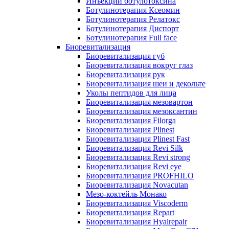
Инъекции ботулотоксина
Ботулинотерапия Ксеомин
Ботулинотерапия Релатокс
Ботулинотерапия Диспорт
Ботулинотерапия Full face
Биоревитализация
Биоревитализация губ
Биоревитализация вокруг глаз
Биоревитализация рук
Биоревитализация шеи и декольте
Уколы пептидов для лица
Биоревитализация мезовартон
Биоревитализация мезоксантин
Биоревитализация Filorga
Биоревитализация Plinest
Биоревитализация Plinest Fast
Биоревитализация Revi Silk
Биоревитализация Revi strong
Биоревитализация Revi eye
Биоревитализация PROFHILO
Биоревитализация Novacutan
Мезо-коктейль Монако
Биоревитализация Viscoderm
Биоревитализация Repart
Биоревитализация Hyalrepair