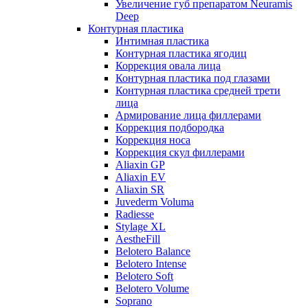
Увеличение губ препаратом Neuramis
Deep
Контурная пластика
Интимная пластика
Контурная пластика ягодиц
Коррекция овала лица
Контурная пластика под глазами
Контурная пластика средней трети
лица
Армирование лица филлерами
Коррекция подбородка
Коррекция носа
Коррекция скул филлерами
Aliaxin GP
Aliaxin EV
Aliaxin SR
Juvederm Voluma
Radiesse
Stylage XL
AestheFill
Belotero Balance
Belotero Intense
Belotero Soft
Belotero Volume
Soprano