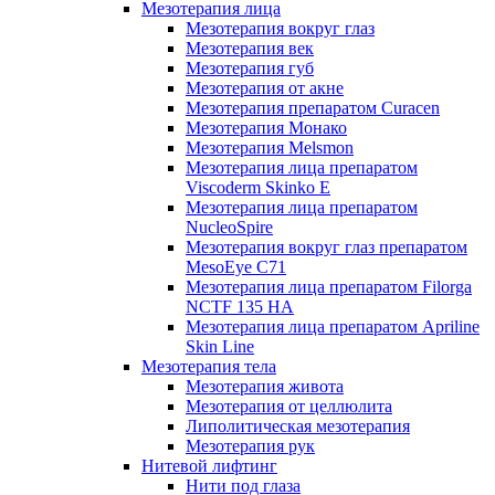
Мезотерапия лица
Мезотерапия вокруг глаз
Мезотерапия век
Мезотерапия губ
Мезотерапия от акне
Мезотерапия препаратом Curacen
Мезотерапия Монако
Мезотерапия Melsmon
Мезотерапия лица препаратом
Viscoderm Skinko E
Мезотерапия лица препаратом
NucleoSpire
Мезотерапия вокруг глаз препаратом
MesoEye С71
Мезотерапия лица препаратом Filorga
NCTF 135 HA
Мезотерапия лица препаратом Apriline
Skin Line
Мезотерапия тела
Мезотерапия живота
Мезотерапия от целлюлита
Липолитическая мезотерапия
Мезотерапия рук
Нитевой лифтинг
Нити под глаза