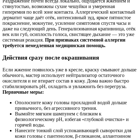
Раздражение почти всегда локально, ощущается жжением и
стянутостью, возможны сухие чешуйки и умеренная
гиперемия по всей зоне контакта. Аллергический контактный
дерматит чаще даёт отёк, интенсивный зуд, яркое пятнистое
покраснение, мокнутие, усиление симптомов спустя часы и
даже на следующий день. Генерализованная крапивница, отёк
век или губ, осиплость голоса, свистящее дыхание — это уже
системная реакция.
При признаках системной аллергии
требуется немедленная медицинская помощь.
Действия сразу после окрашивания
Если жжение появилось уже в кресле, краску смывают дольше
обычного, мастер использует нейтрализатор остаточного
окислителя и не втирает состав в кожу. Дома важно быстро
стабилизировать pH, охладить и увлажнить без перегруза.
Первичные меры:
Ополосните кожу головы прохладной водой дольше
привычного, без агрессивного трения.
Вымойте мягким шампунем с близким к
физиологическому pH, избегая «глубокой очистки» и
горячей воды.
Нанесите тонкий слой успокаивающей сыворотки для
кожи головы с пантенолом, β‑глюканом, аллантоином