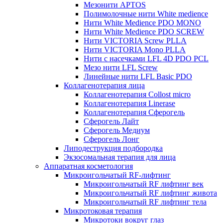
Мезонити APTOS
Полимолочные нити White medience
Нити White Medience PDO MONO
Нити White Medience PDO SCREW
Нити VICTORIA Screw PLLA
Нити VICTORIA Mono PLLA
Нити с насечками LFL 4D PDO PCL
Мезо нити LFL Screw
Линейные нити LFL Basic PDO
Коллагенотерапия лица
Коллагенотерапия Collost micro
Коллагенотерапия Linerase
Коллагенотерапия Сферогель
Сферогель Лайт
Сферогель Медиум
Сферогель Лонг
Липодеструкция подбородка
Экзосомальная терапия для лица
Аппаратная косметология
Микроигольчатый RF-лифтинг
Микроигольчатый RF лифтинг век
Микроигольчатый RF лифтинг живота
Микроигольчатый RF лифтинг тела
Микротоковая терапия
Микротоки вокруг глаз