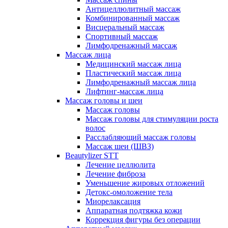
Антицеллюлитный массаж
Комбинированный массаж
Висцеральный массаж
Спортивный массаж
Лимфодренажный массаж
Массаж лица
Медицинский массаж лица
Пластический массаж лица
Лимфодренажный массаж лица
Лифтинг-массаж лица
Массаж головы и шеи
Массаж головы
Массаж головы для стимуляции роста
волос
Расслабляющий массаж головы
Массаж шеи (ШВЗ)
Beautylizer STT
Лечение целлюлита
Лечение фиброза
Уменьшение жировых отложений
Детокс-омоложение тела
Миорелаксация
Аппаратная подтяжка кожи
Коррекция фигуры без операции