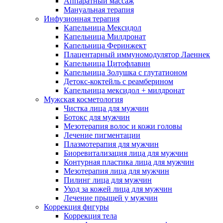
Аппаратный массаж
Мануальная терапия
Инфузионная терапия
Капельница Мексидол
Капельница Милдронат
Капельница Феринжект
Плацентарный иммуномодулятор Лаеннек
Капельница Цитофлавин
Капельница Золушка с глутатионом
Детокс-коктейль с реамберином
Капельница мексидол + милдронат
Мужская косметология
Чистка лица для мужчин
Ботокс для мужчин
Мезотерапия волос и кожи головы
Лечение пигментации
Плазмотерапия для мужчин
Биоревитализация лица для мужчин
Контурная пластика лица для мужчин
Мезотерапия лица для мужчин
Пилинг лица для мужчин
Уход за кожей лица для мужчин
Лечение прыщей у мужчин
Коррекция фигуры
Коррекция тела