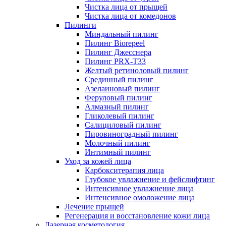
Чистка лица от прыщей
Чистка лица от комедонов
Пилинги
Миндальный пилинг
Пилинг Biorepeel
Пилинг Джесснера
Пилинг PRX-T33
Желтый ретиноловый пилинг
Срединный пилинг
Азелаиновый пилинг
Феруловый пилинг
Алмазный пилинг
Гликолевый пилинг
Салициловый пилинг
Пировиноградный пилинг
Молочный пилинг
Интимный пилинг
Уход за кожей лица
Карбокситерапия лица
Глубокое увлажнение и фейслифтинг
Интенсивное увлажнение лица
Интенсивное омоложение лица
Лечение прыщей
Регенерация и восстановление кожи лица
Лазерная косметология