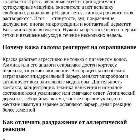
головы это стресс: щёлочные агенты приподнимают
кутикулярные чешуйки, окислители дают вспышку
свободных радикалов, pH сдвигается, липиды рогового слоя
растворяются. Итог — стянутость, зуд, покраснение,
шелушение, иногда микротрещины и контактный дерматит.
Восстановление возможно. Нужны корректные шаги в первые
сутки и взвешенный уход в течение нескольких недель.
Почему кожа головы реагирует на окрашивание
Краска работает агрессивно не только с пигментом волос.
Аммиак или его аналоги открывают доступ кортексу,
пероксид запускает окисление. Эти процессы неизбежно
затрагивают эпидермальный барьер, меняют микробиом и
активируют воспалительные медиаторы. Длительность
контакта, концентрация, техника нанесения и исходное
состояние кожи усиливают или смягчают ответ. Атопический
дерматит, себорейная экзема, частые горячие укладки и
жёсткие шампуни заранее ослабляют барьер, делая реакцию
более заметной.
Как отличить раздражение от аллергической
реакции