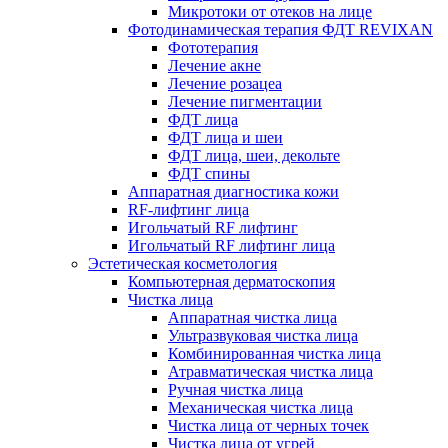
Микротоки от отеков на лице
Фотодинамическая терапия ФДТ REVIXAN
Фототерапия
Лечение акне
Лечение розацеа
Лечение пигментации
ФДТ лица
ФДТ лица и шеи
ФДТ лица, шеи, декольте
ФДТ спины
Аппаратная диагностика кожи
RF-лифтинг лица
Игольчатый RF лифтинг
Игольчатый RF лифтинг лица
Эстетическая косметология
Компьютерная дерматоскопия
Чистка лица
Аппаратная чистка лица
Ультразвуковая чистка лица
Комбинированная чистка лица
Атравматическая чистка лица
Ручная чистка лица
Механическая чистка лица
Чистка лица от черных точек
Чистка лица от угрей