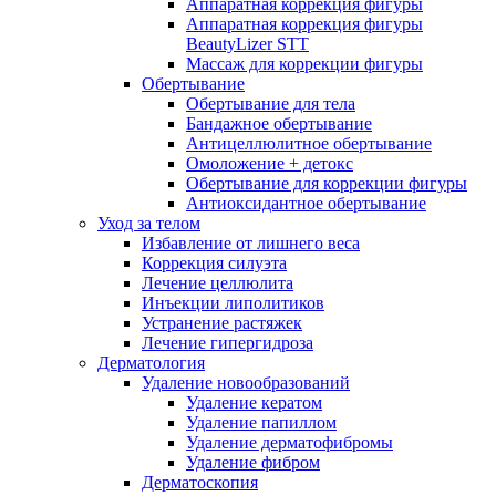
Аппаратная коррекция фигуры
Аппаратная коррекция фигуры
BeautyLizer STT
Массаж для коррекции фигуры
Обертывание
Обертывание для тела
Бандажное обертывание
Антицеллюлитное обертывание
Омоложение + детокс
Обертывание для коррекции фигуры
Антиоксидантное обертывание
Уход за телом
Избавление от лишнего веса
Коррекция силуэта
Лечение целлюлита
Инъекции липолитиков
Устранение растяжек
Лечение гипергидроза
Дерматология
Удаление новообразований
Удаление кератом
Удаление папиллом
Удаление дерматофибромы
Удаление фибром
Дерматоскопия