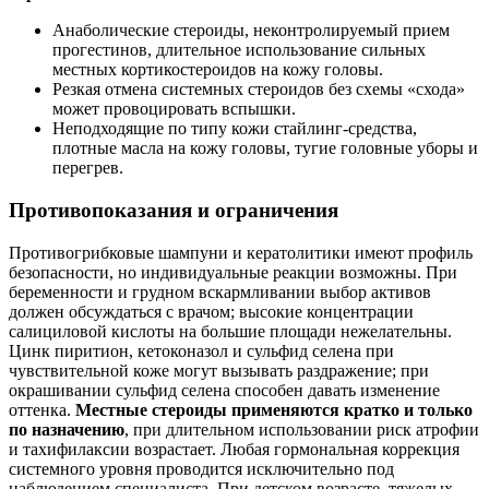
Анаболические стероиды, неконтролируемый прием
прогестинов, длительное использование сильных
местных кортикостероидов на кожу головы.
Резкая отмена системных стероидов без схемы «схода»
может провоцировать вспышки.
Неподходящие по типу кожи стайлинг‑средства,
плотные масла на кожу головы, тугие головные уборы и
перегрев.
Противопоказания и ограничения
Противогрибковые шампуни и кератолитики имеют профиль
безопасности, но индивидуальные реакции возможны. При
беременности и грудном вскармливании выбор активов
должен обсуждаться с врачом; высокие концентрации
салициловой кислоты на большие площади нежелательны.
Цинк пиритион, кетоконазол и сульфид селена при
чувствительной коже могут вызывать раздражение; при
окрашивании сульфид селена способен давать изменение
оттенка.
Местные стероиды применяются кратко и только
по назначению
, при длительном использовании риск атрофии
и тахифилаксии возрастает. Любая гормональная коррекция
системного уровня проводится исключительно под
наблюдением специалиста. При детском возрасте, тяжелых