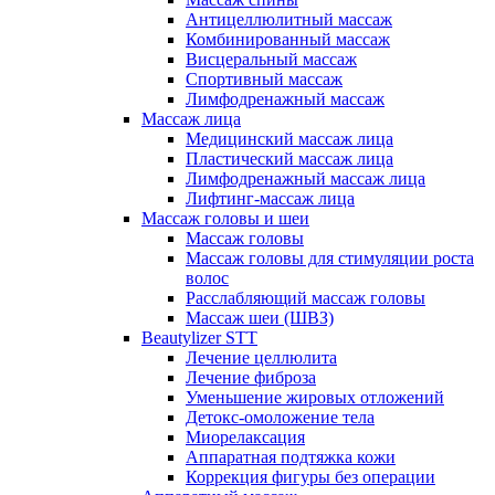
Антицеллюлитный массаж
Комбинированный массаж
Висцеральный массаж
Спортивный массаж
Лимфодренажный массаж
Массаж лица
Медицинский массаж лица
Пластический массаж лица
Лимфодренажный массаж лица
Лифтинг-массаж лица
Массаж головы и шеи
Массаж головы
Массаж головы для стимуляции роста
волос
Расслабляющий массаж головы
Массаж шеи (ШВЗ)
Beautylizer STT
Лечение целлюлита
Лечение фиброза
Уменьшение жировых отложений
Детокс-омоложение тела
Миорелаксация
Аппаратная подтяжка кожи
Коррекция фигуры без операции