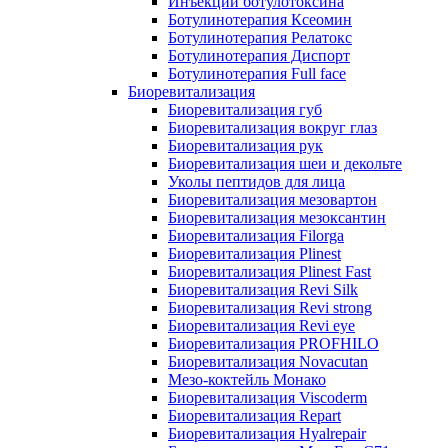
Инъекции ботулотоксина
Ботулинотерапия Ксеомин
Ботулинотерапия Релатокс
Ботулинотерапия Диспорт
Ботулинотерапия Full face
Биоревитализация
Биоревитализация губ
Биоревитализация вокруг глаз
Биоревитализация рук
Биоревитализация шеи и декольте
Уколы пептидов для лица
Биоревитализация мезовартон
Биоревитализация мезоксантин
Биоревитализация Filorga
Биоревитализация Plinest
Биоревитализация Plinest Fast
Биоревитализация Revi Silk
Биоревитализация Revi strong
Биоревитализация Revi eye
Биоревитализация PROFHILO
Биоревитализация Novacutan
Мезо-коктейль Монако
Биоревитализация Viscoderm
Биоревитализация Repart
Биоревитализация Hyalrepair