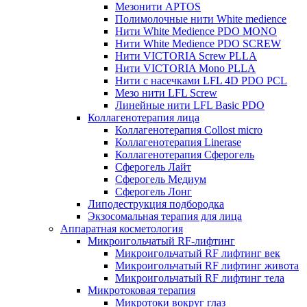
Мезонити APTOS
Полимолочные нити White medience
Нити White Medience PDO MONO
Нити White Medience PDO SCREW
Нити VICTORIA Screw PLLA
Нити VICTORIA Mono PLLA
Нити с насечками LFL 4D PDO PCL
Мезо нити LFL Screw
Линейные нити LFL Basic PDO
Коллагенотерапия лица
Коллагенотерапия Collost micro
Коллагенотерапия Linerase
Коллагенотерапия Сферогель
Сферогель Лайт
Сферогель Медиум
Сферогель Лонг
Липодеструкция подбородка
Экзосомальная терапия для лица
Аппаратная косметология
Микроигольчатый RF-лифтинг
Микроигольчатый RF лифтинг век
Микроигольчатый RF лифтинг живота
Микроигольчатый RF лифтинг тела
Микротоковая терапия
Микротоки вокруг глаз