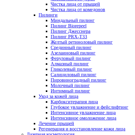
Чистка лица от прыщей
Чистка лица от комедонов
Пилинги
Миндальный пилинг
Пилинг Biorepeel
Пилинг Джесснера
Пилинг PRX-T33
Желтый ретиноловый пилинг
Срединный пилинг
Азелаиновый пилинг
Феруловый пилинг
Алмазный пилинг
Гликолевый пилинг
Салициловый пилинг
Пировиноградный пилинг
Молочный пилинг
Интимный пилинг
Уход за кожей лица
Карбокситерапия лица
Глубокое увлажнение и фейслифтинг
Интенсивное увлажнение лица
Интенсивное омоложение лица
Лечение прыщей
Регенерация и восстановление кожи лица
Лазерная косметология