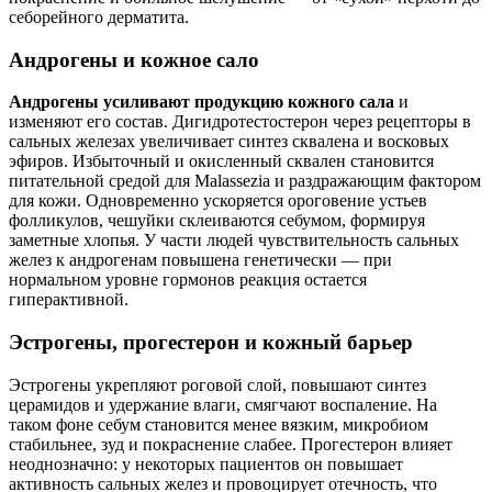
себорейного дерматита.
Андрогены и кожное сало
Андрогены усиливают продукцию кожного сала
и
изменяют его состав. Дигидротестостерон через рецепторы в
сальных железах увеличивает синтез сквалена и восковых
эфиров. Избыточный и окисленный сквален становится
питательной средой для Malassezia и раздражающим фактором
для кожи. Одновременно ускоряется ороговение устьев
фолликулов, чешуйки склеиваются себумом, формируя
заметные хлопья. У части людей чувствительность сальных
желез к андрогенам повышена генетически — при
нормальном уровне гормонов реакция остается
гиперактивной.
Эстрогены, прогестерон и кожный барьер
Эстрогены укрепляют роговой слой, повышают синтез
церамидов и удержание влаги, смягчают воспаление. На
таком фоне себум становится менее вязким, микробиом
стабильнее, зуд и покраснение слабее. Прогестерон влияет
неоднозначно: у некоторых пациентов он повышает
активность сальных желез и провоцирует отечность, что