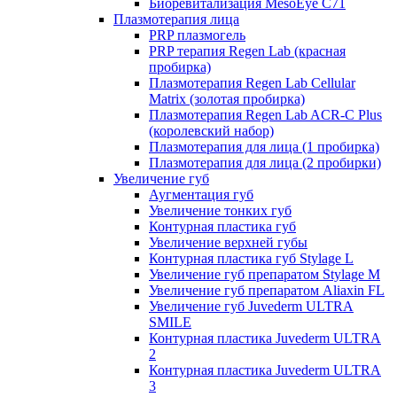
Биоревитализация MesoEye C71
Плазмотерапия лица
PRP плазмогель
PRP терапия Regen Lab (красная
пробирка)
Плазмотерапия Regen Lab Cellular
Matrix (золотая пробирка)
Плазмотерапия Regen Lab ACR-C Plus
(королевский набор)
Плазмотерапия для лица (1 пробирка)
Плазмотерапия для лица (2 пробирки)
Увеличение губ
Аугментация губ
Увеличение тонких губ
Контурная пластика губ
Увеличение верхней губы
Контурная пластика губ Stylage L
Увеличение губ препаратом Stylage M
Увеличение губ препаратом Aliaxin FL
Увеличение губ Juvederm ULTRA
SMILE
Контурная пластика Juvederm ULTRA
2
Контурная пластика Juvederm ULTRA
3