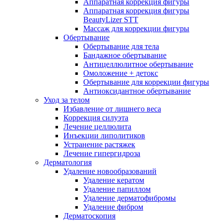
Аппаратная коррекция фигуры
Аппаратная коррекция фигуры
BeautyLizer STT
Массаж для коррекции фигуры
Обертывание
Обертывание для тела
Бандажное обертывание
Антицеллюлитное обертывание
Омоложение + детокс
Обертывание для коррекции фигуры
Антиоксидантное обертывание
Уход за телом
Избавление от лишнего веса
Коррекция силуэта
Лечение целлюлита
Инъекции липолитиков
Устранение растяжек
Лечение гипергидроза
Дерматология
Удаление новообразований
Удаление кератом
Удаление папиллом
Удаление дерматофибромы
Удаление фибром
Дерматоскопия