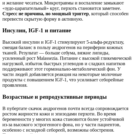
и желание чесаться. Микротравмы и воспаление замыкают
«зудо-царапательный» круг, перхоть становится заметнее.
Стресс не причина, но мощный триггер
, который способен
перевести скрытую форму в активную.
Инсулин, IGF‑1 и питание
Высокий инсулин и IGF‑1 стимулируют 5‑альфа‑редуктазу,
смещая баланс в пользу андрогенов на периферии кожных
тканей. Результат — больше себума, вязкие липиды,
усиленный рост Malassezia. Питание с высокой гликемической
нагрузкой, избыток быстрых углеводов и сладких напитков
поддерживают этот гормонально-метаболический фон. У
части людей добавляется реакция на некоторые молочные
продукты с повышением IGF‑1, что усиливает себорейные
проявления.
Возрастные и репродуктивные периоды
В пубертате скачок андрогенов почти всегда сопровождается
ростом жирности кожи и эпизодами перхоти. Во время
беременности у многих кожа становится более устойчивой
из‑за высокого эстрогенного фона, но у части пациентов,
особенно с исходной себореей, возможны обострения.