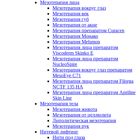
Мезотерапия лица
Мезотерапия вокруг глаз
Мезотерапия век
Мезотерапия губ
Мезотерапия от акне
Мезотерапия препаратом Curacen
Мезотерапия Монако
Мезотерапия Melsmon
Мезотерапия лица препаратом
Viscoderm Skinko E
Мезотерапия лица препаратом
NucleoSpire
Мезотерапия вокруг глаз препаратом
MesoEye С71
Мезотерапия лица препаратом Filorga
NCTF 135 HA
Мезотерапия лица препаратом Apriline
Skin Line
Мезотерапия тела
Мезотерапия живота
Мезотерапия от целлюлита
Липолитическая мезотерапия
Мезотерапия рук
Нитевой лифтинг
Нити под глаза