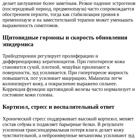
делает шелушение более заметным. Резкое падение эстрогенов
(послеродовый период, предменопауза) часто сопровождается
обострением перхоти, тогда как стабилизация уровня в
пременопаузе и на заместительной терапии может уменьшать
выраженность симптомов.
Щитовидные гормоны и скорость обновления
эпидермиса
Трийодтиронин регулирует пролиферацию и
дифференцировку кератиноцитов. При гипотиреозе кожа
становится сухой, плотной, чешуйки прилипают к
поверхности, зуд усиливается. При гипертиреозе жирность
повышается, пот усиливает мацерацию, Malassezia легче
колонизирует кожу, а покраснение выражено сильнее.
Коррекция функции щитовидной железы часто нормализует и
состояние кожи головы.
Кортизол, стресс и воспалительный ответ
Хронический стресс поддерживает высокий кортизол, меняет
состав себума и подавляет барьерные белки. В результате
усиленная трансэпидермальная потеря влаги делает кожу
чувствительной, а нейроиммунные механизмы усиливают зуд