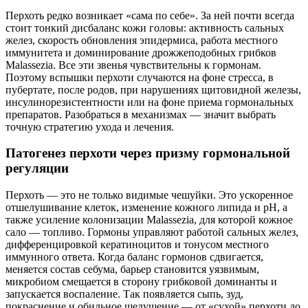
Перхоть редко возникает «сама по себе». За ней почти всегда
стоит тонкий дисбаланс кожи головы: активность сальных
желез, скорость обновления эпидермиса, работа местного
иммунитета и доминирование дрожжеподобных грибков
Malassezia. Все эти звенья чувствительны к гормонам.
Поэтому вспышки перхоти случаются на фоне стресса, в
пубертате, после родов, при нарушениях щитовидной железы,
инсулинорезистентности или на фоне приема гормональных
препаратов. Разобраться в механизмах — значит выбрать
точную стратегию ухода и лечения.
Патогенез перхоти через призму гормональной
регуляции
Перхоть — это не только видимые чешуйки. Это ускоренное
отшелушивание клеток, изменение кожного липида и рН, а
также усиление колонизации Malassezia, для которой кожное
сало — топливо. Гормоны управляют работой сальных желез,
дифференцировкой кератиноцитов и тонусом местного
иммунного ответа. Когда баланс гормонов сдвигается,
меняется состав себума, барьер становится уязвимым,
микробиом смещается в сторону грибковой доминанты и
запускается воспаление. Так появляется сыпь, зуд,
покраснение и обильное шелушение — от «сухой» перхоти до