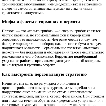
хронических заболеваниях, иммунодефицитах и выраженной
аллергии самостоятельные эксперименты с активными
средствами недопустимы.
Мифы и факты о гормонах и перхоти
Перхоть — это «только грибок» — неверно: грибок является
частью картины, но гормональный фон и барьер кожи
определяют ее выраженность. Чем реже моешь голову, тем
быстрее «пройдет» — наоборот, накопление себума и чешуек
подпитывает Malassezia. Гормональные таблетки «вылечат»
перхоть — без показаний и обследования такое вмешательство
рискованно и часто бесполезно.
Корректно подобранный
уход плюс работа с причинами
дают устойчивый контроль, а
не «быстрый и краткий» эффект.
Как выстроить персональную стратегию
Начните с мягкого, но регулярного очищения и
противогрибкового шампуня курсом, затем перейдите на
поддерживающее применение по схеме. Отслеживайте
триггеры: недосып, питание, стресс, фазы цикла. При стойком
или тяжелом течении обратитесь к дерматологу; при наличии
системных симптомов — к эндокринологу для уточнения