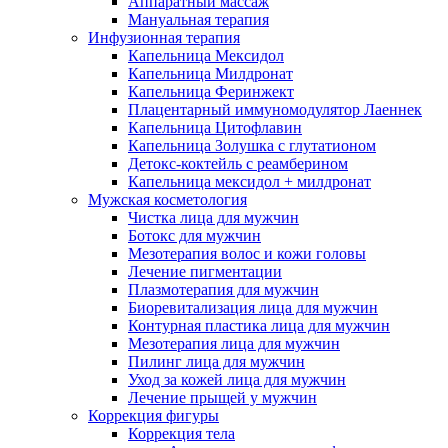
Аппаратный массаж
Мануальная терапия
Инфузионная терапия
Капельница Мексидол
Капельница Милдронат
Капельница Феринжект
Плацентарный иммуномодулятор Лаеннек
Капельница Цитофлавин
Капельница Золушка с глутатионом
Детокс-коктейль с реамберином
Капельница мексидол + милдронат
Мужская косметология
Чистка лица для мужчин
Ботокс для мужчин
Мезотерапия волос и кожи головы
Лечение пигментации
Плазмотерапия для мужчин
Биоревитализация лица для мужчин
Контурная пластика лица для мужчин
Мезотерапия лица для мужчин
Пилинг лица для мужчин
Уход за кожей лица для мужчин
Лечение прыщей у мужчин
Коррекция фигуры
Коррекция тела