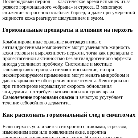
Послеродовый период — классическое время вспышек из‑за
резкого гормонального «обрыва» и стресса. В менопаузе
снижение эстрогенов ослабляет барьер, и даже при умеренной
жирности кожа реагирует шелушением и зудом.
Гормональные препараты и влияние на перхоть
Комбинированные оральные контрацептивы с
антиандрогенным компонентом могут уменьшать жирность
кожи головы и выраженность перхоти, тогда как препараты с
прогестагенной активностью без антиандрогенного эффекта
иногда усиливают проблему. Системные и местные
глюкокортикостероиды снимают воспаление, но при
неконтролируемом применении могут менять микробиом и
давать «рикошет» обострения после отмены. Левотироксин
при гипотиреозе нормализует скорость обновления
эпидермиса, но требует назначения и контроля врача.
Самолечение гормонами опасно
и зачастую усугубляет
течение себорейного дерматита.
Как распознать гормональный след в симптомах
Если перхоть усиливается синхронно с циклами, стрессом,
изменением веса или появлением акне, вероятна
гормональная чувствительность кожи. На это указывают