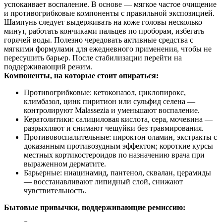
успокаивает воспаление. В основе — мягкое частое очищение
и противогрибковые компоненты с правильной экспозицией.
Шампунь следует выдерживать на коже головы несколько
минут, работать кончиками пальцев по проборам, избегать
горячей воды. Полезно чередовать активные средства с
мягкими формулами для ежедневного применения, чтобы не
пересушить барьер. После стабилизации перейти на
поддерживающий режим.
Компоненты, на которые стоит опираться:
Противогрибковые: кетоконазол, циклопирокс,
климбазол, цинк пиритион или сульфид селена —
контролируют Malassezia и уменьшают воспаление.
Кератолитики: салициловая кислота, сера, мочевина —
разрыхляют и снимают чешуйки без травмирования.
Противовоспалительные: пироктон оламин, экстракты с
доказанным противозудным эффектом; короткие курсы
местных кортикостероидов по назначению врача при
выраженном дерматите.
Барьерные: ниацинамид, пантенол, сквалан, церамиды
— восстанавливают липидный слой, снижают
чувствительность.
Бытовые привычки, поддерживающие ремиссию: