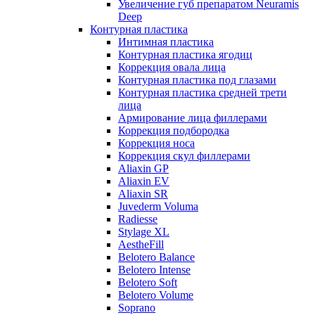
Увеличение губ препаратом Neuramis
Deep
Контурная пластика
Интимная пластика
Контурная пластика ягодиц
Коррекция овала лица
Контурная пластика под глазами
Контурная пластика средней трети
лица
Армирование лица филлерами
Коррекция подбородка
Коррекция носа
Коррекция скул филлерами
Aliaxin GP
Aliaxin EV
Aliaxin SR
Juvederm Voluma
Radiesse
Stylage XL
AestheFill
Belotero Balance
Belotero Intense
Belotero Soft
Belotero Volume
Soprano