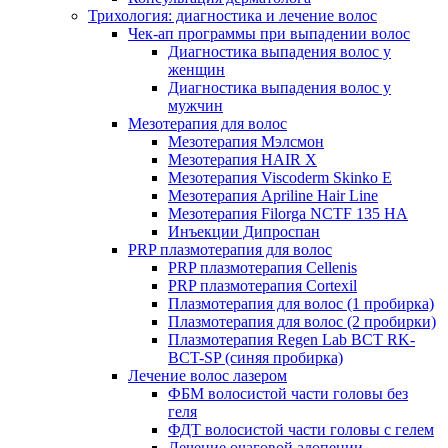
Трихология: диагностика и лечение волос
Чек-ап программы при выпадении волос
Диагностика выпадения волос у
женщин
Диагностика выпадения волос у
мужчин
Мезотерапия для волос
Мезотерапия Мэлсмон
Мезотерапия HAIR X
Мезотерапия Viscoderm Skinko E
Мезотерапия Apriline Hair Line
Мезотерапия Filorga NCTF 135 HA
Инъекции Дипроспан
PRP плазмотерапия для волос
PRP плазмотерапия Cellenis
PRP плазмотерапия Cortexil
Плазмотерапия для волос (1 пробирка)
Плазмотерапия для волос (2 пробирки)
Плазмотерапия Regen Lab BCT RK-
BCT-SP (синяя пробирка)
Лечение волос лазером
ФБМ волосистой части головы без
геля
ФДТ волосистой части головы с гелем
Лечение очаговой алопеции