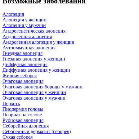
Возможные заболевания
Алопеция
Алопеция у женщин
Алопеция у мужчин
Андрогенетическая алопеция
Андрогенная алопеция
Андрогенная алопеция у женщин
Аутоиммунная алопеция
Гнездная алопеция
Гнездная алопеция у женщин
Диффузная алопеция
Диффузная алопеция у женщин
Жирная себорея
Очаговая алопеция
Очаговая алопеция бороды у мужчин
Очаговая алопеция у женщин
Очаговая алопеция у мужчин
Перхоть
Пиодермия головы
Псориаз на голове
Рубцовая алопеция
Себорейная алопеция
Себорейный дерматит (себорея)
Сухая себорея