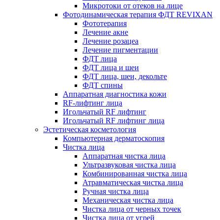
Микротоки от отеков на лице
Фотодинамическая терапия ФДТ REVIXAN
Фототерапия
Лечение акне
Лечение розацеа
Лечение пигментации
ФДТ лица
ФДТ лица и шеи
ФДТ лица, шеи, декольте
ФДТ спины
Аппаратная диагностика кожи
RF-лифтинг лица
Игольчатый RF лифтинг
Игольчатый RF лифтинг лица
Эстетическая косметология
Компьютерная дерматоскопия
Чистка лица
Аппаратная чистка лица
Ультразвуковая чистка лица
Комбинированная чистка лица
Атравматическая чистка лица
Ручная чистка лица
Механическая чистка лица
Чистка лица от черных точек
Чистка лица от угрей