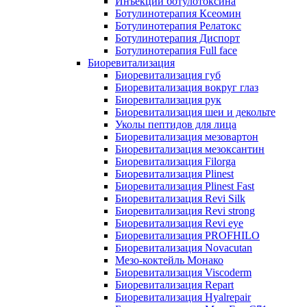
Инъекции ботулотоксина
Ботулинотерапия Ксеомин
Ботулинотерапия Релатокс
Ботулинотерапия Диспорт
Ботулинотерапия Full face
Биоревитализация
Биоревитализация губ
Биоревитализация вокруг глаз
Биоревитализация рук
Биоревитализация шеи и декольте
Уколы пептидов для лица
Биоревитализация мезовартон
Биоревитализация мезоксантин
Биоревитализация Filorga
Биоревитализация Plinest
Биоревитализация Plinest Fast
Биоревитализация Revi Silk
Биоревитализация Revi strong
Биоревитализация Revi eye
Биоревитализация PROFHILO
Биоревитализация Novacutan
Мезо-коктейль Монако
Биоревитализация Viscoderm
Биоревитализация Repart
Биоревитализация Hyalrepair