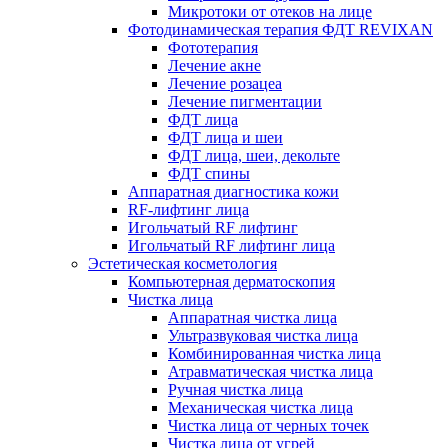
Микротоки от отеков на лице
Фотодинамическая терапия ФДТ REVIXAN
Фототерапия
Лечение акне
Лечение розацеа
Лечение пигментации
ФДТ лица
ФДТ лица и шеи
ФДТ лица, шеи, декольте
ФДТ спины
Аппаратная диагностика кожи
RF-лифтинг лица
Игольчатый RF лифтинг
Игольчатый RF лифтинг лица
Эстетическая косметология
Компьютерная дерматоскопия
Чистка лица
Аппаратная чистка лица
Ультразвуковая чистка лица
Комбинированная чистка лица
Атравматическая чистка лица
Ручная чистка лица
Механическая чистка лица
Чистка лица от черных точек
Чистка лица от угрей