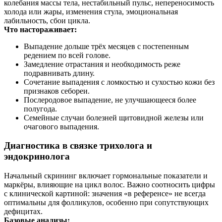
колебания массы тела, нестабильный пульс, непереносимость
холода или жары, изменения стула, эмоциональная
лабильность, сбои цикла.
Что настораживает:
Выпадение дольше трёх месяцев с постепенным
редением по всей голове.
Замедление отрастания и необходимость реже
подравнивать длину.
Сочетание выпадения с ломкостью и сухостью кожи без
признаков себореи.
Послеродовое выпадение, не улучшающееся более
полугода.
Семейные случаи болезней щитовидной железы или
очагового выпадения.
Диагностика в связке трихолога и
эндокринолога
Начальный скрининг включает гормональные показатели и
маркёры, влияющие на цикл волос. Важно соотносить цифры
с клинической картиной: значения «в референсе» не всегда
оптимальны для фолликулов, особенно при сопутствующих
дефицитах.
Базовые анализы: