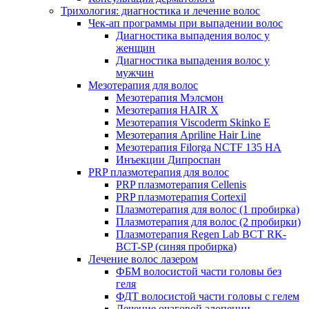
Трихология: диагностика и лечение волос
Чек-ап программы при выпадении волос
Диагностика выпадения волос у
женщин
Диагностика выпадения волос у
мужчин
Мезотерапия для волос
Мезотерапия Мэлсмон
Мезотерапия HAIR X
Мезотерапия Viscoderm Skinko E
Мезотерапия Apriline Hair Line
Мезотерапия Filorga NCTF 135 HA
Инъекции Дипроспан
PRP плазмотерапия для волос
PRP плазмотерапия Cellenis
PRP плазмотерапия Cortexil
Плазмотерапия для волос (1 пробирка)
Плазмотерапия для волос (2 пробирки)
Плазмотерапия Regen Lab BCT RK-
BCT-SP (синяя пробирка)
Лечение волос лазером
ФБМ волосистой части головы без
геля
ФДТ волосистой части головы с гелем
Лечение очаговой алопеции