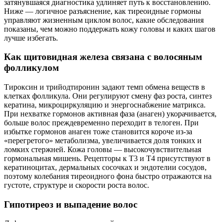
затянувшаяся диагностика удлиняет путь к восстановлению.
Ниже — логичное разъяснение, как тиреоидные гормоны
управляют жизненным циклом волос, какие обследования
показаны, чем можно поддержать кожу головы и каких шагов
лучше избегать.
Как щитовидная железа связана с волосяным
фолликулом
Тироксин и трийодтиронин задают темп обмена веществ в
клетках фолликула. Они регулируют смену фаз роста, синтез
кератина, микроциркуляцию и энергоснабжение матрикса.
При нехватке гормонов активная фаза (анаген) укорачивается,
больше волос преждевременно переходит в телоген. При
избытке гормонов анаген тоже становится короче из‑за
«перегретого» метаболизма, увеличивается доля тонких и
ломких стержней. Кожа головы — высокочувствительная
гормональная мишень. Рецепторы к Т3 и Т4 присутствуют в
кератиноцитах, дермальных сосочках и эндотелии сосудов,
поэтому колебания тиреоидного фона быстро отражаются на
густоте, структуре и скорости роста волос.
Гипотиреоз и выпадение волос