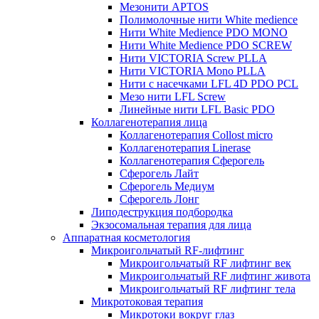
Мезонити APTOS
Полимолочные нити White medience
Нити White Medience PDO MONO
Нити White Medience PDO SCREW
Нити VICTORIA Screw PLLA
Нити VICTORIA Mono PLLA
Нити с насечками LFL 4D PDO PCL
Мезо нити LFL Screw
Линейные нити LFL Basic PDO
Коллагенотерапия лица
Коллагенотерапия Collost micro
Коллагенотерапия Linerase
Коллагенотерапия Сферогель
Сферогель Лайт
Сферогель Медиум
Сферогель Лонг
Липодеструкция подбородка
Экзосомальная терапия для лица
Аппаратная косметология
Микроигольчатый RF-лифтинг
Микроигольчатый RF лифтинг век
Микроигольчатый RF лифтинг живота
Микроигольчатый RF лифтинг тела
Микротоковая терапия
Микротоки вокруг глаз