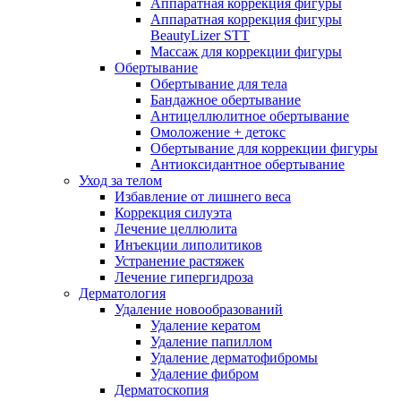
Аппаратная коррекция фигуры
Аппаратная коррекция фигуры
BeautyLizer STT
Массаж для коррекции фигуры
Обертывание
Обертывание для тела
Бандажное обертывание
Антицеллюлитное обертывание
Омоложение + детокс
Обертывание для коррекции фигуры
Антиоксидантное обертывание
Уход за телом
Избавление от лишнего веса
Коррекция силуэта
Лечение целлюлита
Инъекции липолитиков
Устранение растяжек
Лечение гипергидроза
Дерматология
Удаление новообразований
Удаление кератом
Удаление папиллом
Удаление дерматофибромы
Удаление фибром
Дерматоскопия