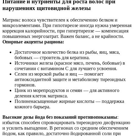
Питание и нутриенты для роста волос при
нарушениях щитовидной железы
Матрикс волоса чувствителен к обеспечению белком и
микроэлементами. При гипотиреозе иногда нужна умеренная
коррекция калорийности, при гипертиреозе — компенсация
повышенных энергозатрат. Важен баланс, а не крайности.
Опорные акценты рациона:
Достаточное количество белка из рыбы, яиц, мяса,
бобовых — строитель для кератина.
Источники железа (красное мясо, печень, бобовые) в
сочетании с витамином C для лучшего усвоения.
Селен из морской рыбы и яиц — помогает
антиоксидантной защите и метаболизму тиреоидных
гормонов.
Цинк из морепродуктов и семян — для активного
деления клеток матрикса.
Полиненасыщенные жирные кислоты — поддержка
кожного барьера.
Высокие дозы йода без показаний противопоказаны
:
избыток способен спровоцировать тиреоидную дисфункцию
и усилить выпадение. В регионах со средним обеспечением
йодом, как правило, достаточно йодированной соли при