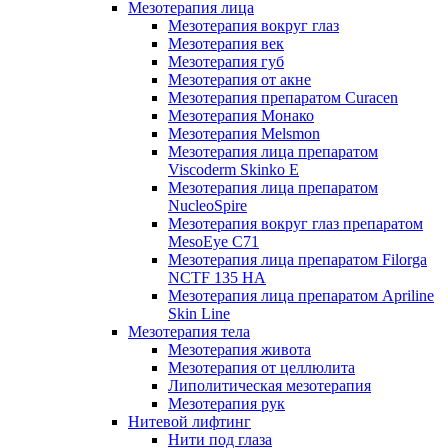
Мезотерапия лица
Мезотерапия вокруг глаз
Мезотерапия век
Мезотерапия губ
Мезотерапия от акне
Мезотерапия препаратом Curacen
Мезотерапия Монако
Мезотерапия Melsmon
Мезотерапия лица препаратом
Viscoderm Skinko E
Мезотерапия лица препаратом
NucleoSpire
Мезотерапия вокруг глаз препаратом
MesoEye С71
Мезотерапия лица препаратом Filorga
NCTF 135 HA
Мезотерапия лица препаратом Apriline
Skin Line
Мезотерапия тела
Мезотерапия живота
Мезотерапия от целлюлита
Липолитическая мезотерапия
Мезотерапия рук
Нитевой лифтинг
Нити под глаза