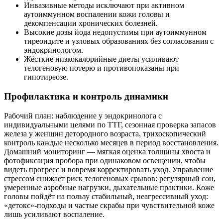
Инвазивные методы исключают при активном
аутоиммунном воспалении кожи головы и
декомпенсации хронических болезней.
Высокие дозы йода недопустимы при аутоиммунном
тиреоидите и узловых образованиях без согласования с
эндокринологом.
Жёсткие низкокалорийные диеты усиливают
телогеновую потерю и противопоказаны при
гипотиреозе.
Профилактика и контроль динамики
Рабочий план: наблюдение у эндокринолога с
индивидуальными целями по ТТГ, сезонная проверка запасов
железа у женщин детородного возраста, трихоскопический
контроль каждые несколько месяцев в период восстановления.
Домашний мониторинг — мягкая оценка толщины хвоста и
фотофиксация пробора при одинаковом освещении, чтобы
видеть прогресс и вовремя корректировать уход. Управление
стрессом снижает риск телогеновых срывов: регулярный сон,
умеренные аэробные нагрузки, дыхательные практики. Коже
головы пойдёт на пользу стабильный, неагрессивный уход:
«детокс»-подходы и частые скрабы при чувствительной коже
лишь усиливают воспаление.