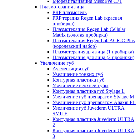
Биоревитализация MesoEye C71
Плазмотерапия лица
PRP плазмогель
PRP терапия Regen Lab (красная
пробирка)
Плазмотерапия Regen Lab Cellular
Matrix (золотая пробирка)
Плазмотерапия Regen Lab ACR-C Plus
(королевский набор)
Плазмотерапия для лица (1 пробирка)
Плазмотерапия для лица (2 пробирки)
Увеличение губ
Аугментация губ
Увеличение тонких губ
Контурная пластика губ
Увеличение верхней губы
Контурная пластика губ Stylage L
Увеличение губ препаратом Stylage M
Увеличение губ препаратом Aliaxin FL
Увеличение губ Juvederm ULTRA
SMILE
Контурная пластика Juvederm ULTRA
2
Контурная пластика Juvederm ULTRA
3