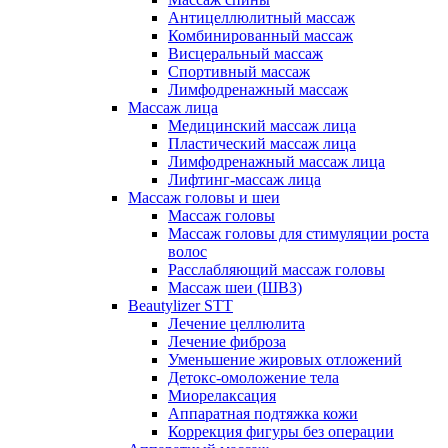
Антицеллюлитный массаж
Комбинированный массаж
Висцеральный массаж
Спортивный массаж
Лимфодренажный массаж
Массаж лица
Медицинский массаж лица
Пластический массаж лица
Лимфодренажный массаж лица
Лифтинг-массаж лица
Массаж головы и шеи
Массаж головы
Массаж головы для стимуляции роста
волос
Расслабляющий массаж головы
Массаж шеи (ШВЗ)
Beautylizer STT
Лечение целлюлита
Лечение фиброза
Уменьшение жировых отложений
Детокс-омоложение тела
Миорелаксация
Аппаратная подтяжка кожи
Коррекция фигуры без операции