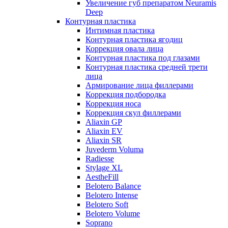
Увеличение губ препаратом Neuramis
Deep
Контурная пластика
Интимная пластика
Контурная пластика ягодиц
Коррекция овала лица
Контурная пластика под глазами
Контурная пластика средней трети
лица
Армирование лица филлерами
Коррекция подбородка
Коррекция носа
Коррекция скул филлерами
Aliaxin GP
Aliaxin EV
Aliaxin SR
Juvederm Voluma
Radiesse
Stylage XL
AestheFill
Belotero Balance
Belotero Intense
Belotero Soft
Belotero Volume
Soprano