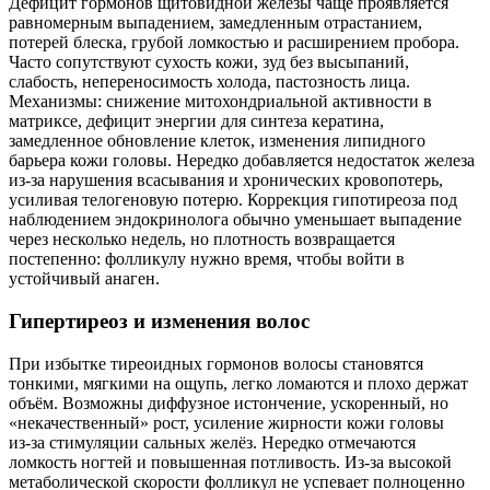
Дефицит гормонов щитовидной железы чаще проявляется
равномерным выпадением, замедленным отрастанием,
потерей блеска, грубой ломкостью и расширением пробора.
Часто сопутствуют сухость кожи, зуд без высыпаний,
слабость, непереносимость холода, пастозность лица.
Механизмы: снижение митохондриальной активности в
матриксе, дефицит энергии для синтеза кератина,
замедленное обновление клеток, изменения липидного
барьера кожи головы. Нередко добавляется недостаток железа
из‑за нарушения всасывания и хронических кровопотерь,
усиливая телогеновую потерю. Коррекция гипотиреоза под
наблюдением эндокринолога обычно уменьшает выпадение
через несколько недель, но плотность возвращается
постепенно: фолликулу нужно время, чтобы войти в
устойчивый анаген.
Гипертиреоз и изменения волос
При избытке тиреоидных гормонов волосы становятся
тонкими, мягкими на ощупь, легко ломаются и плохо держат
объём. Возможны диффузное истончение, ускоренный, но
«некачественный» рост, усиление жирности кожи головы
из‑за стимуляции сальных желёз. Нередко отмечаются
ломкость ногтей и повышенная потливость. Из‑за высокой
метаболической скорости фолликул не успевает полноценно