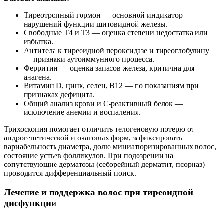
Тиреотропный гормон — основной индикатор
нарушений функции щитовидной железы.
Свободные Т4 и Т3 — оценка степени недостатка или
избытка.
Антитела к тиреоидной пероксидазе и тиреоглобулину
— признаки аутоиммунного процесса.
Ферритин — оценка запасов железа, критична для
анагена.
Витамин D, цинк, селен, В12 — по показаниям при
признаках дефицита.
Общий анализ крови и С‑реактивный белок —
исключение анемии и воспаления.
Трихоскопия помогает отличить телогеновую потерю от
андрогенетической и очаговых форм, зафиксировать
вариабельность диаметра, долю миниатюризированных волос,
состояние устьев фолликулов. При подозрении на
сопутствующие дерматозы (себорейный дерматит, псориаз)
проводится дифференциальный поиск.
Лечение и поддержка волос при тиреоидной
дисфункции