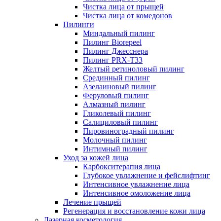
Чистка лица от прыщей
Чистка лица от комедонов
Пилинги
Миндальный пилинг
Пилинг Biorepeel
Пилинг Джесснера
Пилинг PRX-T33
Желтый ретиноловый пилинг
Срединный пилинг
Азелаиновый пилинг
Феруловый пилинг
Алмазный пилинг
Гликолевый пилинг
Салициловый пилинг
Пировиноградный пилинг
Молочный пилинг
Интимный пилинг
Уход за кожей лица
Карбокситерапия лица
Глубокое увлажнение и фейслифтинг
Интенсивное увлажнение лица
Интенсивное омоложение лица
Лечение прыщей
Регенерация и восстановление кожи лица
Лазерная косметология