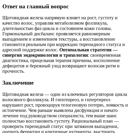
Ответ на главный вопрос
Щитовидная железа напрямую влияет на рост, густоту и
качество волос, управляя метаболизмом фолликула,
длительностью фаз цикла и состоянием кожи головы.
Гормональный дисбаланс проявляется равномерным
выпадением и изменением текстуры, а восстановление
становится реальным при коррекции тиреоидного статуса и
адресной поддержке волос.
Оптимальная стратегия —
синергия эндокринологии и трихологии
: своевременная
диагностика, прицельная терапия причины, восполнение
дефицитов и бережный уход возвращают волосам ритм и
прочность.
Заключение
Щитовидная железа — один из ключевых регуляторов цикла
волосяного фолликула. И гипотиреоз, и гипертиреоз
нарушают рост, провоцируя телогеновую потерю, ломкость и
истончение. Чем раньше выявлена дисфункция и начато
лечение под руководством специалиста, тем выше шанс
полностью восстановить густоту. Рациональный план —
проверить тиреоидный статус при затяжном выпадении,
оценить ферритин и критичные нутриенты, выстроить