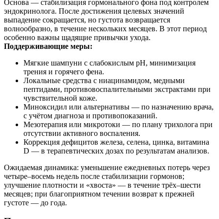
Основа — стабилизация гормонального фона под контролем
эндокринолога. После достижения целевых значений
выпадение сокращается, но густота возвращается
волнообразно, в течение нескольких месяцев. В этот период
особенно важны щадящие привычки ухода.
Поддерживающие меры:
Мягкие шампуни с слабокислым pH, минимизация
трения и горячего фена.
Локальные средства с ниацинамидом, медными
пептидами, противовоспалительными экстрактами при
чувствительной коже.
Миноксидил или альтернативы — по назначению врача,
с учётом диагноза и противопоказаний.
Мезотерапия или микротоки — по плану трихолога при
отсутствии активного воспаления.
Коррекция дефицитов железа, селена, цинка, витамина
D — в терапевтических дозах по результатам анализов.
Ожидаемая динамика: уменьшение ежедневных потерь через
четыре–восемь недель после стабилизации гормонов;
улучшение плотности и «хвоста» — в течение трёх–шести
месяцев; при благоприятном течении возврат к прежней
густоте — до года.