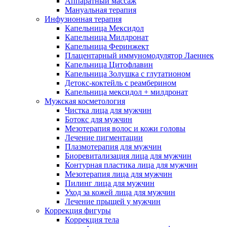
Аппаратный массаж
Мануальная терапия
Инфузионная терапия
Капельница Мексидол
Капельница Милдронат
Капельница Феринжект
Плацентарный иммуномодулятор Лаеннек
Капельница Цитофлавин
Капельница Золушка с глутатионом
Детокс-коктейль с реамберином
Капельница мексидол + милдронат
Мужская косметология
Чистка лица для мужчин
Ботокс для мужчин
Мезотерапия волос и кожи головы
Лечение пигментации
Плазмотерапия для мужчин
Биоревитализация лица для мужчин
Контурная пластика лица для мужчин
Мезотерапия лица для мужчин
Пилинг лица для мужчин
Уход за кожей лица для мужчин
Лечение прыщей у мужчин
Коррекция фигуры
Коррекция тела