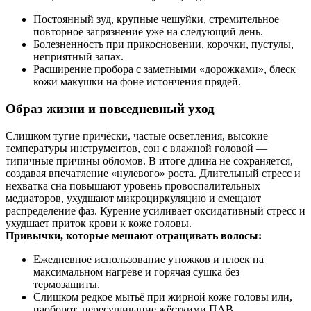
Постоянный зуд, крупные чешуйки, стремительное
повторное загрязнение уже на следующий день.
Болезненность при прикосновении, корочки, пустулы,
неприятный запах.
Расширение пробора с заметными «дорожками», блеск
кожи макушки на фоне истончения прядей.
Образ жизни и повседневный уход
Слишком тугие причёски, частые осветления, высокие
температуры инструментов, сон с влажной головой —
типичные причины обломов. В итоге длина не сохраняется,
создавая впечатление «нулевого» роста. Длительный стресс и
нехватка сна повышают уровень провоспалительных
медиаторов, ухудшают микроциркуляцию и смещают
распределение фаз. Курение усиливает оксидативный стресс и
ухудшает приток крови к коже головы.
Привычки, которые мешают отращивать волосы:
Ежедневное использование утюжков и плоек на
максимальном нагреве и горячая сушка без
термозащиты.
Слишком редкое мытьё при жирной коже головы или,
наоборот, пересушивание жёсткими ПАВ.