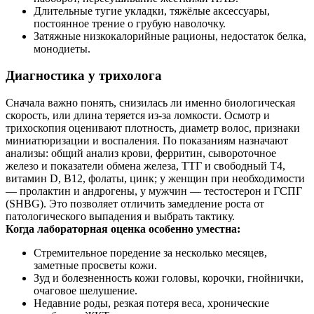
Длительные тугие укладки, тяжёлые аксессуары,
постоянное трение о грубую наволочку.
Затяжные низкокалорийные рационы, недостаток белка,
монодиеты.
Диагностика у трихолога
Сначала важно понять, снизилась ли именно биологическая
скорость, или длина теряется из‑за ломкости. Осмотр и
трихоскопия оценивают плотность, диаметр волос, признаки
миниатюризации и воспаления. По показаниям назначают
анализы: общий анализ крови, ферритин, сывороточное
железо и показатели обмена железа, ТТГ и свободный Т4,
витамин D, B12, фолаты, цинк; у женщин при необходимости
— пролактин и андрогены, у мужчин — тестостерон и ГСПГ
(SHBG). Это позволяет отличить замедление роста от
патологического выпадения и выбрать тактику.
Когда лабораторная оценка особенно уместна:
Стремительное поредение за несколько месяцев,
заметные просветы кожи.
Зуд и болезненность кожи головы, корочки, гнойнички,
очаговое шелушение.
Недавние роды, резкая потеря веса, хронические