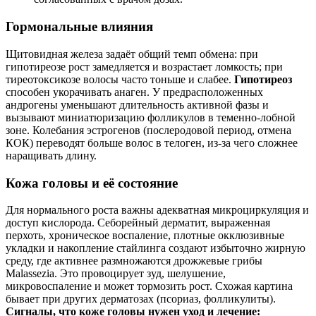
Гормональные влияния
Щитовидная железа задаёт общий темп обмена: при
гипотиреозе рост замедляется и возрастает ломкость; при
тиреотоксикозе волосы часто тоньше и слабее.
Гипотиреоз
способен укорачивать анаген. У предрасположенных
андрогены уменьшают длительность активной фазы и
вызывают миниатюризацию фолликулов в теменно-лобной
зоне. Колебания эстрогенов (послеродовой период, отмена
КОК) переводят больше волос в телоген, из‑за чего сложнее
наращивать длину.
Кожа головы и её состояние
Для нормального роста важны адекватная микроциркуляция и
доступ кислорода. Себорейный дерматит, выраженная
перхоть, хроническое воспаление, плотные окклюзивные
укладки и накопление стайлинга создают избыточно жирную
среду, где активнее размножаются дрожжевые грибы
Malassezia. Это провоцирует зуд, шелушение,
микровоспаление и может тормозить рост. Схожая картина
бывает при других дерматозах (псориаз, фолликулиты).
Сигналы, что коже головы нужен уход и лечение: