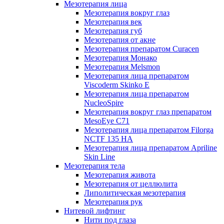
Мезотерапия лица
Мезотерапия вокруг глаз
Мезотерапия век
Мезотерапия губ
Мезотерапия от акне
Мезотерапия препаратом Curacen
Мезотерапия Монако
Мезотерапия Melsmon
Мезотерапия лица препаратом
Viscoderm Skinko E
Мезотерапия лица препаратом
NucleoSpire
Мезотерапия вокруг глаз препаратом
MesoEye С71
Мезотерапия лица препаратом Filorga
NCTF 135 HA
Мезотерапия лица препаратом Apriline
Skin Line
Мезотерапия тела
Мезотерапия живота
Мезотерапия от целлюлита
Липолитическая мезотерапия
Мезотерапия рук
Нитевой лифтинг
Нити под глаза