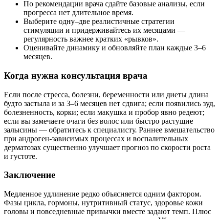
По рекомендации врача сдайте базовые анализы, если
прогресса нет длительное время.
Выберите одну–две реалистичные стратегии
стимуляции и придерживайтесь их месяцами —
регулярность важнее кратких «рывков».
Оценивайте динамику и обновляйте план каждые 3–6
месяцев.
Когда нужна консультация врача
Если после стресса, болезни, беременности или диеты длина
будто застыла и за 3–6 месяцев нет сдвига; если появились зуд,
болезненность, корки; если макушка и пробор явно редеют;
если вы замечаете очаги без волос или быстро растущие
залысины — обратитесь к специалисту. Раннее вмешательство
при андроген-зависимых процессах и воспалительных
дерматозах существенно улучшает прогноз по скорости роста
и густоте.
Заключение
Медленное удлинение редко объясняется одним фактором.
Фазы цикла, гормоны, нутритивный статус, здоровье кожи
головы и повседневные привычки вместе задают темп. Плюс