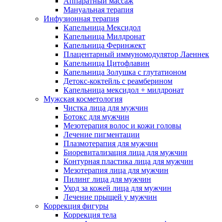
Аппаратный массаж
Мануальная терапия
Инфузионная терапия
Капельница Мексидол
Капельница Милдронат
Капельница Феринжект
Плацентарный иммуномодулятор Лаеннек
Капельница Цитофлавин
Капельница Золушка с глутатионом
Детокс-коктейль с реамберином
Капельница мексидол + милдронат
Мужская косметология
Чистка лица для мужчин
Ботокс для мужчин
Мезотерапия волос и кожи головы
Лечение пигментации
Плазмотерапия для мужчин
Биоревитализация лица для мужчин
Контурная пластика лица для мужчин
Мезотерапия лица для мужчин
Пилинг лица для мужчин
Уход за кожей лица для мужчин
Лечение прыщей у мужчин
Коррекция фигуры
Коррекция тела