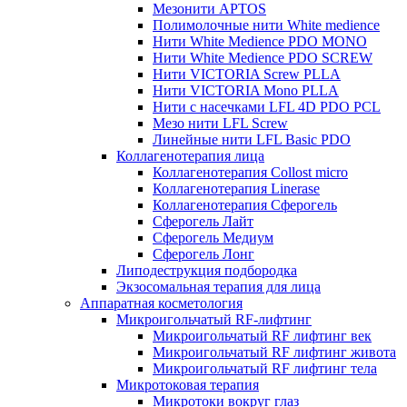
Мезонити APTOS
Полимолочные нити White medience
Нити White Medience PDO MONO
Нити White Medience PDO SCREW
Нити VICTORIA Screw PLLA
Нити VICTORIA Mono PLLA
Нити с насечками LFL 4D PDO PCL
Мезо нити LFL Screw
Линейные нити LFL Basic PDO
Коллагенотерапия лица
Коллагенотерапия Collost micro
Коллагенотерапия Linerase
Коллагенотерапия Сферогель
Сферогель Лайт
Сферогель Медиум
Сферогель Лонг
Липодеструкция подбородка
Экзосомальная терапия для лица
Аппаратная косметология
Микроигольчатый RF-лифтинг
Микроигольчатый RF лифтинг век
Микроигольчатый RF лифтинг живота
Микроигольчатый RF лифтинг тела
Микротоковая терапия
Микротоки вокруг глаз