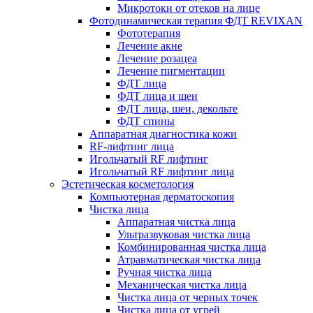
Микротоки от отеков на лице
Фотодинамическая терапия ФДТ REVIXAN
Фототерапия
Лечение акне
Лечение розацеа
Лечение пигментации
ФДТ лица
ФДТ лица и шеи
ФДТ лица, шеи, декольте
ФДТ спины
Аппаратная диагностика кожи
RF-лифтинг лица
Игольчатый RF лифтинг
Игольчатый RF лифтинг лица
Эстетическая косметология
Компьютерная дерматоскопия
Чистка лица
Аппаратная чистка лица
Ультразвуковая чистка лица
Комбинированная чистка лица
Атравматическая чистка лица
Ручная чистка лица
Механическая чистка лица
Чистка лица от черных точек
Чистка лица от угрей