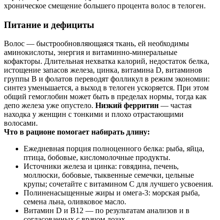
хроническое смещение большего процента волос в телоген.
Питание и дефициты
Волос — быстрообновляющаяся ткань, ей необходимы
аминокислоты, энергия и витаминно-минеральные
кофакторы. Длительная нехватка калорий, недостаток белка,
истощение запасов железа, цинка, витамина D, витаминов
группы B и фолатов переводят фолликул в режим экономии:
синтез уменьшается, а выход в телоген ускоряется. При этом
общий гемоглобин может быть в пределах нормы, тогда как
депо железа уже опустело.
Низкий ферритин
— частая
находка у женщин с тонкими и плохо отрастающими
волосами.
Что в рационе помогает набирать длину:
Ежедневная порция полноценного белка: рыба, яйца,
птица, бобовые, кисломолочные продукты.
Источники железа и цинка: говядина, печень,
моллюски, бобовые, тыквенные семечки, цельные
крупы; сочетайте с витамином C для лучшего усвоения.
Полиненасыщенные жиры и омега‑3: морская рыба,
семена льна, оливковое масло.
Витамин D и B12 — по результатам анализов и в
согласованных с врачом дозах.