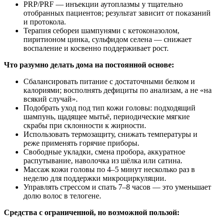
PRP/PRF — инъекции аутоплазмы у тщательно
отобранных пациентов; результат зависит от показаний
и протокола.
Терапия себореи шампунями с кетоконазолом,
пиритионом цинка, сульфидом селена — снижает
воспаление и косвенно поддерживает рост.
Что разумно делать дома на постоянной основе:
Сбалансировать питание с достаточными белком и
калориями; восполнять дефициты по анализам, а не «на
всякий случай».
Подобрать уход под тип кожи головы: подходящий
шампунь, щадящее мытьё, периодические мягкие
скрабы при склонности к жирности.
Использовать термозащиту, снижать температуры и
реже применять горячие приборы.
Свободные укладки, смена пробора, аккуратное
распутывание, наволочка из шёлка или сатина.
Массаж кожи головы по 4–5 минут несколько раз в
неделю для поддержки микроциркуляции.
Управлять стрессом и спать 7–8 часов — это уменьшает
долю волос в телогене.
Средства с ограниченной, но возможной пользой: