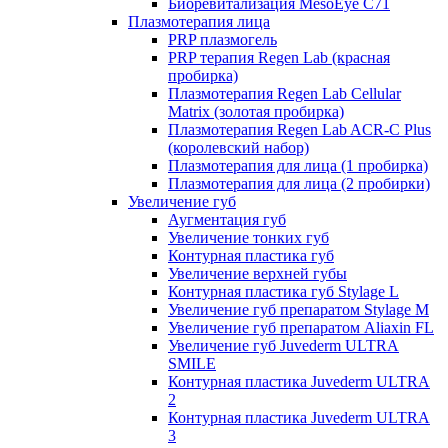
Биоревитализация MesoEye C71
Плазмотерапия лица
PRP плазмогель
PRP терапия Regen Lab (красная
пробирка)
Плазмотерапия Regen Lab Cellular
Matrix (золотая пробирка)
Плазмотерапия Regen Lab ACR-C Plus
(королевский набор)
Плазмотерапия для лица (1 пробирка)
Плазмотерапия для лица (2 пробирки)
Увеличение губ
Аугментация губ
Увеличение тонких губ
Контурная пластика губ
Увеличение верхней губы
Контурная пластика губ Stylage L
Увеличение губ препаратом Stylage M
Увеличение губ препаратом Aliaxin FL
Увеличение губ Juvederm ULTRA
SMILE
Контурная пластика Juvederm ULTRA
2
Контурная пластика Juvederm ULTRA
3