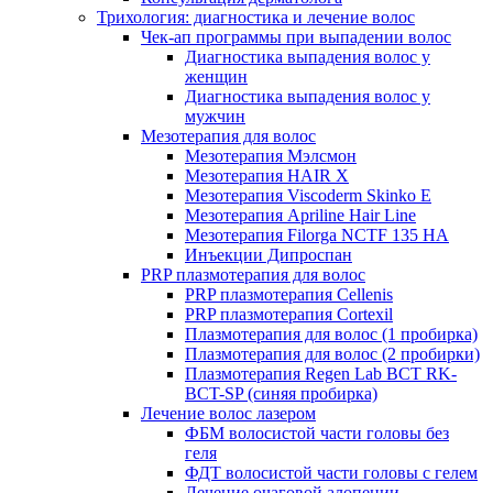
Трихология: диагностика и лечение волос
Чек-ап программы при выпадении волос
Диагностика выпадения волос у
женщин
Диагностика выпадения волос у
мужчин
Мезотерапия для волос
Мезотерапия Мэлсмон
Мезотерапия HAIR X
Мезотерапия Viscoderm Skinko E
Мезотерапия Apriline Hair Line
Мезотерапия Filorga NCTF 135 HA
Инъекции Дипроспан
PRP плазмотерапия для волос
PRP плазмотерапия Cellenis
PRP плазмотерапия Cortexil
Плазмотерапия для волос (1 пробирка)
Плазмотерапия для волос (2 пробирки)
Плазмотерапия Regen Lab BCT RK-
BCT-SP (синяя пробирка)
Лечение волос лазером
ФБМ волосистой части головы без
геля
ФДТ волосистой части головы с гелем
Лечение очаговой алопеции