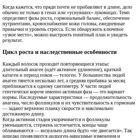
Когда кажется, что пряди почти не прибавляют в длине, дело
обычно не только в генах или «уснувших» луковицах. Темп
определяют фазы роста, гормональный баланс, обеспечение
нутриентами, кровоснабжение кожи головы, ежедневные
привычки и уровень стресса. Если обнаружить ключевое
«узкое место», можно выстроить понятный план и увидеть
результат.
Цикл роста и наследственные особенности
Каждый волосок проходит повторяющиеся этапы:
длительный анаген (идёт активное удлинение), краткий
катаген и период покоя — телоген. У большинства людей
анаген тянется несколько лет, а средняя прибавка за месяц
приближается к одному сантиметру. У части людей
генетически короче именно активная фаза — это вариант
нормы. Наследуемые характеристики — продолжительность
анагена, число фолликулов и их чувствительность к гормонам
— задают верхнюю планку скорости и максимально
достижимую длину.
Когда активная стадия укорачивается и фолликулы
уменьшаются, стержень истончается, концы чаще
обламываются — визуально длина будто «не двигается». Так
нередко проявляются андроген-зависимые изменения и