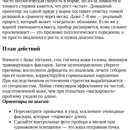
Часто биологическая скорость в норме, но из‑за ломкости и
тонкого стержня кажется, что рост «встал». Домашний
ориентир: на одной пряди у корня поставьте отметку тонкой
резинкой и сравните через месяц. Даже 7–8 мм — реальный
прирост, который может «съедаться» обломами. Если же у
корней уменьшается масса, пробор расширяется, кожа сильнее
просвечивает — это признаки патологического поредения, а
не просто медленного роста, и нужна диагностика.
План действий
Начните с базы: питание, сон, гигиена кожи головы, минимум
травмирующих факторов. Затем целенаправленно уберите
причины: восполните дефициты по анализам, лечите себорею
при её наличии, корректируйте гормональные нарушения.
При наследственном истончении стратегия вырабатывается
со специалистом. Любая стимуляция эффективнее на чистой,
подготовленной коже, чем при попытках «маскировать»
проблему уходом по длине.
Ориентиры по шагам:
Пересмотрите привычки и уход, исключите очевидные
факторы, которые «тормозят» длину.
Сделайте контрольные фото пробора и висков при
одинаковом освещении — это ваша отправная точка.