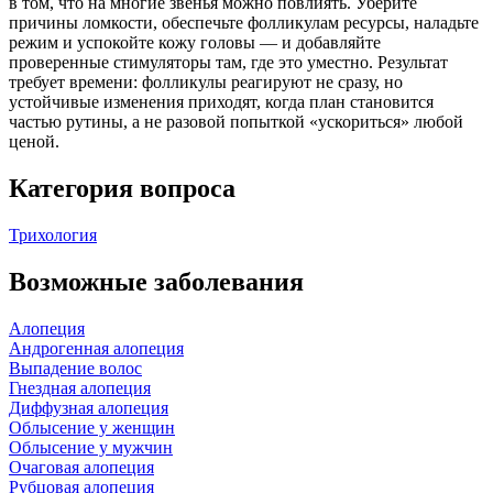
в том, что на многие звенья можно повлиять. Уберите
причины ломкости, обеспечьте фолликулам ресурсы, наладьте
режим и успокойте кожу головы — и добавляйте
проверенные стимуляторы там, где это уместно. Результат
требует времени: фолликулы реагируют не сразу, но
устойчивые изменения приходят, когда план становится
частью рутины, а не разовой попыткой «ускориться» любой
ценой.
Категория вопроса
Трихология
Возможные заболевания
Алопеция
Андрогенная алопеция
Выпадение волос
Гнездная алопеция
Диффузная алопеция
Облысение у женщин
Облысение у мужчин
Очаговая алопеция
Рубцовая алопеция