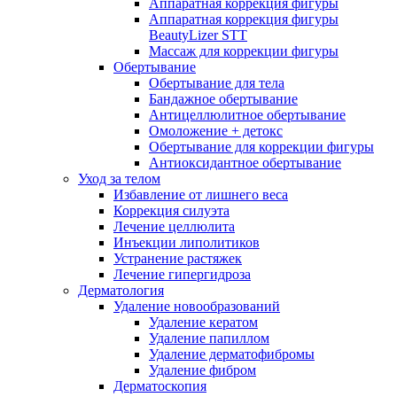
Аппаратная коррекция фигуры
Аппаратная коррекция фигуры
BeautyLizer STT
Массаж для коррекции фигуры
Обертывание
Обертывание для тела
Бандажное обертывание
Антицеллюлитное обертывание
Омоложение + детокс
Обертывание для коррекции фигуры
Антиоксидантное обертывание
Уход за телом
Избавление от лишнего веса
Коррекция силуэта
Лечение целлюлита
Инъекции липолитиков
Устранение растяжек
Лечение гипергидроза
Дерматология
Удаление новообразований
Удаление кератом
Удаление папиллом
Удаление дерматофибромы
Удаление фибром
Дерматоскопия