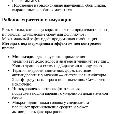
проблемы ЖКТ.
Подозрение на эндокринные нарушения, сбои цикла,
выраженные колебания массы тела.
Рабочие стратегии стимуляции
Есть методы, которые ускоряют рост или продлевают анаген,
и подходы, улучшающие среду для фолликулов.
Максимальный эффект даёт продуманная комбинация.
Методы с подтверждённым эффектом под контролем
врача:
Миноксидил
для наружного применения —
увеличивает долю волос в анагене и удлиняет эту фазу.
Концентрацию и схему подбирают индивидуально.
Терапия андроген-зависимых форм: местные
антиандрогены; у мужчин — системные ингибиторы
5‑альфа‑редуктазы строго по назначению. Самолечение
исключено.
Низкоуровневая лазерная фототерапия —
поддерживающий вариант с умеренной доказательной
базой.
Микронидлинг кожи головы у специалиста —
повышает проникновение средств и может
активировать факторы роста.