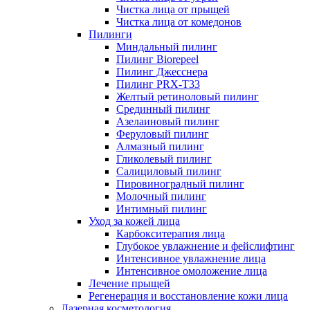
Чистка лица от прыщей
Чистка лица от комедонов
Пилинги
Миндальный пилинг
Пилинг Biorepeel
Пилинг Джесснера
Пилинг PRX-T33
Желтый ретиноловый пилинг
Срединный пилинг
Азелаиновый пилинг
Феруловый пилинг
Алмазный пилинг
Гликолевый пилинг
Салициловый пилинг
Пировиноградный пилинг
Молочный пилинг
Интимный пилинг
Уход за кожей лица
Карбокситерапия лица
Глубокое увлажнение и фейслифтинг
Интенсивное увлажнение лица
Интенсивное омоложение лица
Лечение прыщей
Регенерация и восстановление кожи лица
Лазерная косметология