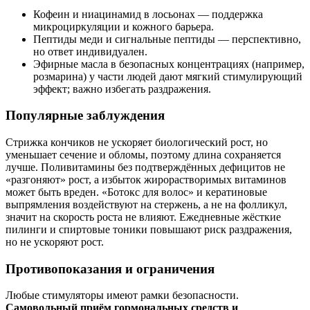
Кофеин и ниацинамид в лосьонах — поддержка
микроциркуляции и кожного барьера.
Пептиды меди и сигнальные пептиды — перспективно,
но ответ индивидуален.
Эфирные масла в безопасных концентрациях (например,
розмарина) у части людей дают мягкий стимулирующий
эффект; важно избегать раздражения.
Популярные заблуждения
Стрижка кончиков не ускоряет биологический рост, но
уменьшает сечение и обломы, поэтому длина сохраняется
лучше. Поливитамины без подтверждённых дефицитов не
«разгоняют» рост, а избыток жирорастворимых витаминов
может быть вреден. «Ботокс для волос» и кератиновые
выпрямления воздействуют на стержень, а не на фолликул,
значит на скорость роста не влияют. Ежедневные жёсткие
пилинги и спиртовые тоники повышают риск раздражения,
но не ускоряют рост.
Противопоказания и ограничения
Любые стимуляторы имеют рамки безопасности.
Самовольный приём гормональных средств и