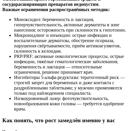
сосудорасширяющих препаратов недопустим
.
Важные ограничения распространённых методик:
Миноксидил: беременность и лактация,
гиперчувствительность, активные дерматиты в зоне
нанесения; осторожность при склонности к гипотонии.
Микронидлинг и инъекции: острые инфекции и
воспалительные дерматозы, обострение псориаза,
нарушения свёртываемости, приём антикоагулянтов,
склонность к келоидам.
PRP/PRF: активные онкологические процессы, острые
инфекции, тяжёлые гематологические заболевания;
беременность и лактация — относительные
ограничения, решение принимает врач.
Ингибиторы 5‑альфа‑редуктазы: тератогенный риск —
строгий запрет для беременных и даже контакта с
раздробленными таблетками; у мужчин применяются
только под наблюдением специалиста.
Низкоуровневый лазер: фоточувствительность,
новообразования кожи головы — требуется одобрение
врача.
Как понять, что рост замедлён именно у вас