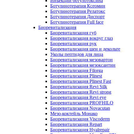
Инъекции ботулотоксина
Ботулинотерапия Ксеомин
Ботулинотерапия Релатокс
Ботулинотерапия Диспорт
Ботулинотерапия Full face
Биоревитализация
Биоревитализация губ
Биоревитализация вокруг глаз
Биоревитализация рук
Биоревитализация шеи и декольте
Уколы пептидов для лица
Биоревитализация мезовартон
Биоревитализация мезоксантин
Биоревитализация Filorga
Биоревитализация Plinest
Биоревитализация Plinest Fast
Биоревитализация Revi Silk
Биоревитализация Revi strong
Биоревитализация Revi eye
Биоревитализация PROFHILO
Биоревитализация Novacutan
Мезо-коктейль Монако
Биоревитализация Viscoderm
Биоревитализация Repart
Биоревитализация Hyalrepair