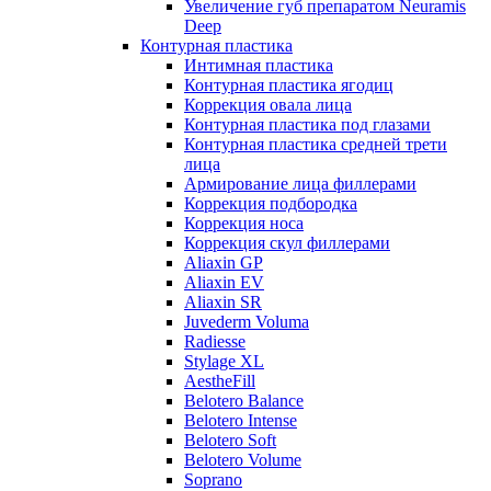
Увеличение губ препаратом Neuramis
Deep
Контурная пластика
Интимная пластика
Контурная пластика ягодиц
Коррекция овала лица
Контурная пластика под глазами
Контурная пластика средней трети
лица
Армирование лица филлерами
Коррекция подбородка
Коррекция носа
Коррекция скул филлерами
Aliaxin GP
Aliaxin EV
Aliaxin SR
Juvederm Voluma
Radiesse
Stylage XL
AestheFill
Belotero Balance
Belotero Intense
Belotero Soft
Belotero Volume
Soprano