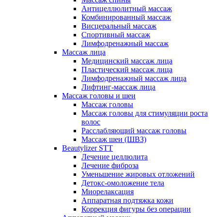
Антицеллюлитный массаж
Комбинированный массаж
Висцеральный массаж
Спортивный массаж
Лимфодренажный массаж
Массаж лица
Медицинский массаж лица
Пластический массаж лица
Лимфодренажный массаж лица
Лифтинг-массаж лица
Массаж головы и шеи
Массаж головы
Массаж головы для стимуляции роста
волос
Расслабляющий массаж головы
Массаж шеи (ШВЗ)
Beautylizer STT
Лечение целлюлита
Лечение фиброза
Уменьшение жировых отложений
Детокс-омоложение тела
Миорелаксация
Аппаратная подтяжка кожи
Коррекция фигуры без операции