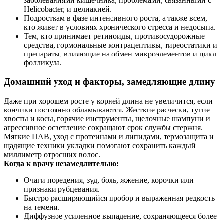
заболеваниями кишечника, проблемами, связанными с
Helicobacter, и целиакией.
Подросткам в фазе интенсивного роста, а также всем,
кто живет в условиях хронического стресса и недосыпа.
Тем, кто принимает ретиноиды, противосудорожные
средства, гормональные контрацептивы, тиреостатики и
препараты, влияющие на обмен микроэлементов и цикл
фолликула.
Домашний уход и факторы, замедляющие длину
Даже при хорошем росте у корней длина не увеличится, если
кончики постоянно обламываются. Жесткие расчески, тугие
хвосты и косы, горячие инструменты, щелочные шампуни и
агрессивное осветление сокращают срок службы стержня.
Мягкие ПАВ, уход с протеинами и липидами, термозащита и
щадящие техники укладки помогают сохранить каждый
миллиметр отросших волос.
Когда к врачу незамедлительно:
Очаги поредения, зуд, боль, жжение, корочки или
признаки рубцевания.
Быстро расширяющийся пробор и выраженная редкость
на темени.
Диффузное усиленное выпадение, сохраняющееся более