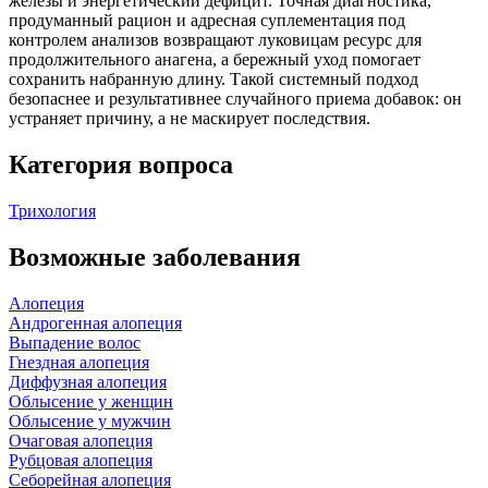
железы и энергетический дефицит. Точная диагностика,
продуманный рацион и адресная суплементация под
контролем анализов возвращают луковицам ресурс для
продолжительного анагена, а бережный уход помогает
сохранить набранную длину. Такой системный подход
безопаснее и результативнее случайного приема добавок: он
устраняет причину, а не маскирует последствия.
Категория вопроса
Трихология
Возможные заболевания
Алопеция
Андрогенная алопеция
Выпадение волос
Гнездная алопеция
Диффузная алопеция
Облысение у женщин
Облысение у мужчин
Очаговая алопеция
Рубцовая алопеция
Себорейная алопеция