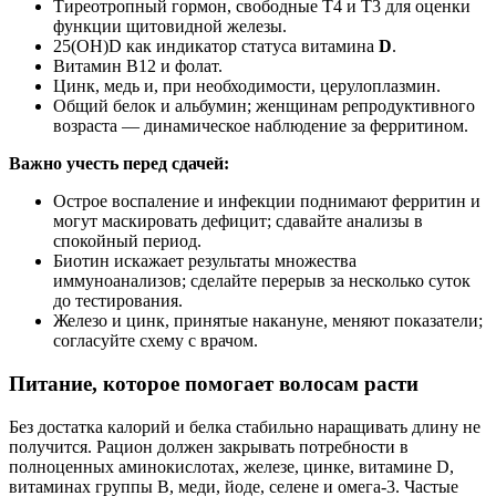
Тиреотропный гормон, свободные T4 и T3 для оценки
функции щитовидной железы.
25(OH)D как индикатор статуса витамина
D
.
Витамин B12 и фолат.
Цинк, медь и, при необходимости, церулоплазмин.
Общий белок и альбумин; женщинам репродуктивного
возраста — динамическое наблюдение за ферритином.
Важно учесть перед сдачей:
Острое воспаление и инфекции поднимают ферритин и
могут маскировать дефицит; сдавайте анализы в
спокойный период.
Биотин искажает результаты множества
иммуноанализов; сделайте перерыв за несколько суток
до тестирования.
Железо и цинк, принятые накануне, меняют показатели;
согласуйте схему с врачом.
Питание, которое помогает волосам расти
Без достатка калорий и белка стабильно наращивать длину не
получится. Рацион должен закрывать потребности в
полноценных аминокислотах, железе, цинке, витамине D,
витаминах группы B, меди, йоде, селене и омега‑3. Частые