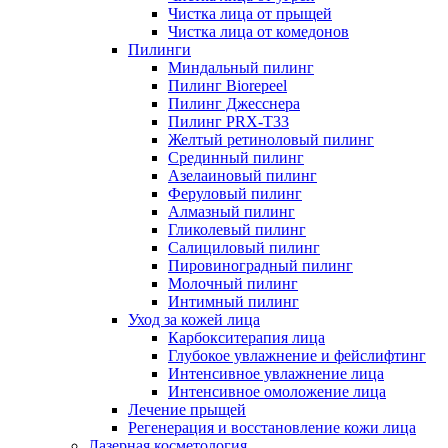
Чистка лица от прыщей
Чистка лица от комедонов
Пилинги
Миндальный пилинг
Пилинг Biorepeel
Пилинг Джесснера
Пилинг PRX-T33
Желтый ретиноловый пилинг
Срединный пилинг
Азелаиновый пилинг
Феруловый пилинг
Алмазный пилинг
Гликолевый пилинг
Салициловый пилинг
Пировиноградный пилинг
Молочный пилинг
Интимный пилинг
Уход за кожей лица
Карбокситерапия лица
Глубокое увлажнение и фейслифтинг
Интенсивное увлажнение лица
Интенсивное омоложение лица
Лечение прыщей
Регенерация и восстановление кожи лица
Лазерная косметология