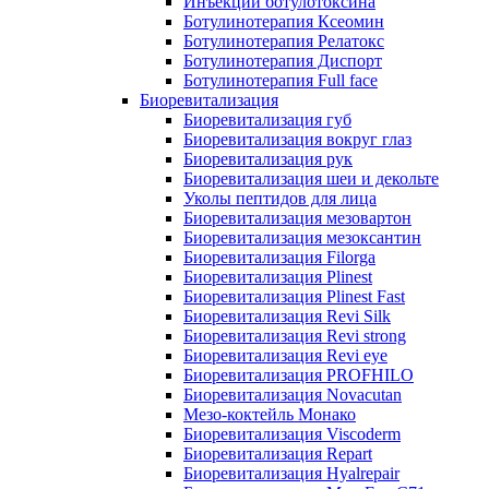
Инъекции ботулотоксина
Ботулинотерапия Ксеомин
Ботулинотерапия Релатокс
Ботулинотерапия Диспорт
Ботулинотерапия Full face
Биоревитализация
Биоревитализация губ
Биоревитализация вокруг глаз
Биоревитализация рук
Биоревитализация шеи и декольте
Уколы пептидов для лица
Биоревитализация мезовартон
Биоревитализация мезоксантин
Биоревитализация Filorga
Биоревитализация Plinest
Биоревитализация Plinest Fast
Биоревитализация Revi Silk
Биоревитализация Revi strong
Биоревитализация Revi eye
Биоревитализация PROFHILO
Биоревитализация Novacutan
Мезо-коктейль Монако
Биоревитализация Viscoderm
Биоревитализация Repart
Биоревитализация Hyalrepair