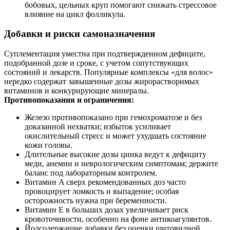
бобовых, цельных круп помогают снижать стрессовое
влияние на цикл фолликула.
Добавки и риски самоназначения
Суплементация уместна при подтвержденном дефиците,
подобранной дозе и сроке, с учетом сопутствующих
состояний и лекарств. Популярные комплексы «для волос»
нередко содержат завышенные дозы жирорастворимых
витаминов и конкурирующие минералы.
Противопоказания и ограничения:
Железо противопоказано при гемохроматозе и без
доказанной нехватки; избыток усиливает
окислительный стресс и может ухудшать состояние
кожи головы.
Длительные высокие дозы цинка ведут к дефициту
меди, анемии и неврологическим симптомам; держите
баланс под лабораторным контролем.
Витамин A сверх рекомендованных доз часто
провоцирует ломкость и выпадение; особая
осторожность нужна при беременности.
Витамин E в больших дозах увеличивает риск
кровоточивости, особенно на фоне антикоагулянтов.
Йодсодержащие добавки без оценки щитовидной