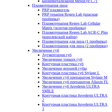
Биоревитализация MesoEye C71
Плазмотерапия лица
PRP плазмогель
PRP терапия Regen Lab (красная
пробирка)
Плазмотерапия Regen Lab Cellular
Matrix (золотая пробирка)
Плазмотерапия Regen Lab ACR-C Plus
(королевский набор)
Плазмотерапия для лица (1 пробирка)
Плазмотерапия для лица (2 пробирки)
Увеличение губ
Аугментация губ
Увеличение тонких губ
Контурная пластика губ
Увеличение верхней губы
Контурная пластика губ Stylage L
Увеличение губ препаратом Stylage M
Увеличение губ препаратом Aliaxin FL
Увеличение губ Juvederm ULTRA
SMILE
Контурная пластика Juvederm ULTRA
2
Контурная пластика Juvederm ULTRA
3