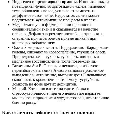
Йод, селен и
щитовидные гормоны
. И пониженная, и
повышенная функция щитовидной железы изменяют
темп обновления волос, усиливают ломкость и
диффузное истончение. Недостаток селена может
подпитывать аутоиммунные процессы в железе.
Медь. Участвует в формировании прочности
соединительной ткани и сказывается на качестве
стержня. Дефицит вероятнее после бариатрических
операций, при избыточном приеме цинка и при
кишечных заболеваниях.
Омега‑3 жирные кислоты. Поддерживают барьер кожи
головы, снижают микровоспаление, улучшают блеск.
При недостатке — сухость, тусклость, ломкость и
медленное восстановление после повреждений.
Витамины A и E. Опасны и нехватка, и избыток:
переизбыток витамина A часто вызывает усиленное
выпадение и истончение, высокие дозы E повышают
склонность к кровоточивости и могут усугублять
ломкость на фоне других дефицитов.
Магний. Косвенно влияет на синтез белка и
стрессоустойчивость; при его недостатке нарастает
мышечное напряжение и ухудшается сон, что вторично
бьет по росту.
Как отличить дефицит от других причин