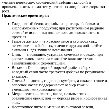
«легкие перекусы», хронический дефицит калорий и
привычка «жить на салате» у активных людей часто тормозят
рост.
Практические ориентиры:
Ежедневный белок из рыбы, яиц, птицы, бобовых и
кисломолочных продуктов; при растительном рационе
сочетайте источники для полного аминокислотного
профиля.
Гемовое железо — в красном мясе и субпродуктах;
негемовое — в бобовых, зелени и крупах; добавляйте
витамин C для лучшего всасывания.
Цинк — в говядине, устрицах, семечках и орехах; при
растительном питании снижайте влияние фитатов
вымачиванием и ферментацией.
Витамин D — в жирной морской рыбе и яйцах; в
холодный сезон часто требуется добавка по результатам
анализов.
Омега‑3 — лосось, сардина, скумбрия, а также льняное и
рапсовое масла; поддерживают барьер кожи и
уменьшают микровоспаление.
Медь и селен — печень, какао, цельные злаки,
бразильские орехи; йод — морская рыба и йодированная
соль.
Достаточное питье и магний из листовой зелени,