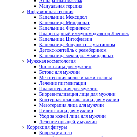
Аппаратный массаж
Мануальная терапия
Инфузионная терапия
Капельница Мексидол
Капельница Милдронат
Капельница Феринжект
Плацентарный иммуномодулятор Лаеннек
Капельница Цитофлавин
Капельница Золушка с глутатионом
Детокс-коктейль с реамберином
Капельница мексидол + милдронат
Мужская косметология
Чистка лица для мужчин
Ботокс для мужчин
Мезотерапия волос и кожи головы
Лечение пигментации
Плазмотерапия для мужчин
Биоревитализация лица для мужчин
Контурная пластика лица для мужчин
Мезотерапия лица для мужчин
Пилинг лица для мужчин
Уход за кожей лица для мужчин
Лечение прыщей у мужчин
Коррекция фигуры
Коррекция тела