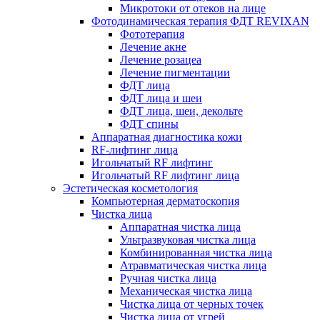
Микротоки от отеков на лице
Фотодинамическая терапия ФДТ REVIXAN
Фототерапия
Лечение акне
Лечение розацеа
Лечение пигментации
ФДТ лица
ФДТ лица и шеи
ФДТ лица, шеи, декольте
ФДТ спины
Аппаратная диагностика кожи
RF-лифтинг лица
Игольчатый RF лифтинг
Игольчатый RF лифтинг лица
Эстетическая косметология
Компьютерная дерматоскопия
Чистка лица
Аппаратная чистка лица
Ультразвуковая чистка лица
Комбинированная чистка лица
Атравматическая чистка лица
Ручная чистка лица
Механическая чистка лица
Чистка лица от черных точек
Чистка лица от угрей