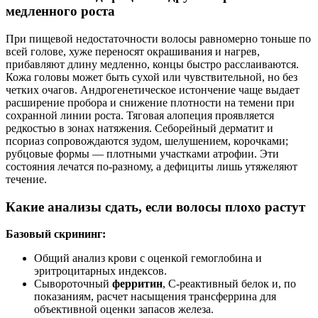
медленного роста
При пищевой недостаточности волосы равномерно тоньше по
всей голове, хуже переносят окрашивания и нагрев,
прибавляют длину медленно, концы быстро расслаиваются.
Кожа головы может быть сухой или чувствительной, но без
четких очагов. Андрогенетическое истончение чаще выдает
расширение пробора и снижение плотности на темени при
сохранной линии роста. Тяговая алопеция проявляется
редкостью в зонах натяжения. Себорейный дерматит и
псориаз сопровождаются зудом, шелушением, корочками;
рубцовые формы — плотными участками атрофии. Эти
состояния лечатся по‑разному, а дефициты лишь утяжеляют
течение.
Какие анализы сдать, если волосы плохо растут
Базовый скрининг:
Общий анализ крови с оценкой гемоглобина и
эритроцитарных индексов.
Сывороточный
ферритин
, С‑реактивный белок и, по
показаниям, расчет насыщения трансферрина для
объективной оценки запасов железа.