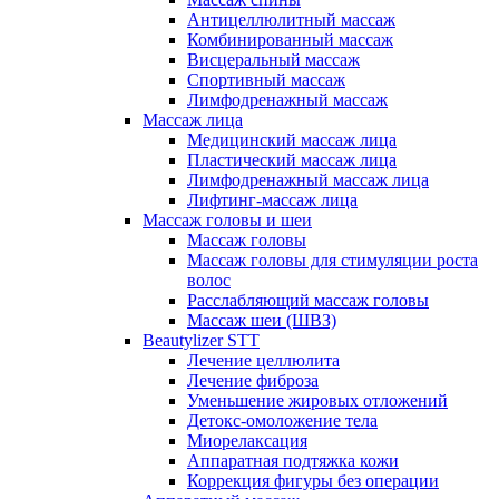
Антицеллюлитный массаж
Комбинированный массаж
Висцеральный массаж
Спортивный массаж
Лимфодренажный массаж
Массаж лица
Медицинский массаж лица
Пластический массаж лица
Лимфодренажный массаж лица
Лифтинг-массаж лица
Массаж головы и шеи
Массаж головы
Массаж головы для стимуляции роста
волос
Расслабляющий массаж головы
Массаж шеи (ШВЗ)
Beautylizer STT
Лечение целлюлита
Лечение фиброза
Уменьшение жировых отложений
Детокс-омоложение тела
Миорелаксация
Аппаратная подтяжка кожи
Коррекция фигуры без операции