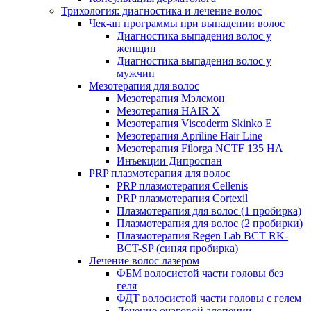
Трихология: диагностика и лечение волос
Чек-ап программы при выпадении волос
Диагностика выпадения волос у
женщин
Диагностика выпадения волос у
мужчин
Мезотерапия для волос
Мезотерапия Мэлсмон
Мезотерапия HAIR X
Мезотерапия Viscoderm Skinko E
Мезотерапия Apriline Hair Line
Мезотерапия Filorga NCTF 135 HA
Инъекции Дипроспан
PRP плазмотерапия для волос
PRP плазмотерапия Cellenis
PRP плазмотерапия Cortexil
Плазмотерапия для волос (1 пробирка)
Плазмотерапия для волос (2 пробирки)
Плазмотерапия Regen Lab BCT RK-
BCT-SP (синяя пробирка)
Лечение волос лазером
ФБМ волосистой части головы без
геля
ФДТ волосистой части головы с гелем
Лечение очаговой алопеции