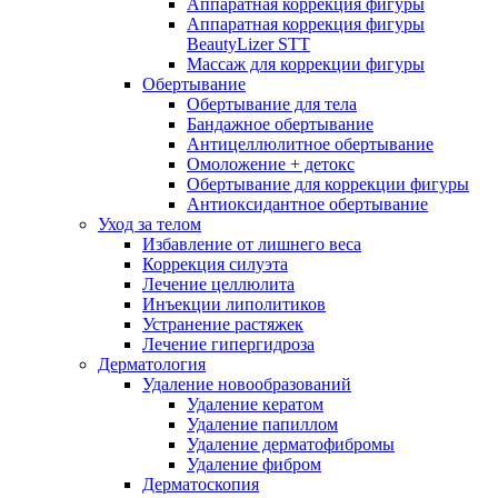
Аппаратная коррекция фигуры
Аппаратная коррекция фигуры
BeautyLizer STT
Массаж для коррекции фигуры
Обертывание
Обертывание для тела
Бандажное обертывание
Антицеллюлитное обертывание
Омоложение + детокс
Обертывание для коррекции фигуры
Антиоксидантное обертывание
Уход за телом
Избавление от лишнего веса
Коррекция силуэта
Лечение целлюлита
Инъекции липолитиков
Устранение растяжек
Лечение гипергидроза
Дерматология
Удаление новообразований
Удаление кератом
Удаление папиллом
Удаление дерматофибромы
Удаление фибром
Дерматоскопия