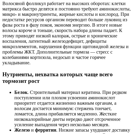
Волосяной фолликул работает на высоких оборотах: клетки
матрикса быстро делятся и постоянно требуют аминокислоты,
микро- и макронутриенты, жирные кислоты и кислород. При
недостатке ресурсов организм переводит больше луковиц из
фазы роста в фазу покоя, экономя энергию. В итоге новые
волосы короче и тоньше, скорость набора длины падает. К
этому приводят низкий калораж, острые и хронические
воспаления, латентный железодефицит, дефициты
микроэлементов, нарушения функции щитовидной железы и
проблемы ЖКТ. Дополнительные тормоза — стресс с
колебаниями кортизола, недосып и частое горячее
укладывание.
Нутриенты, нехватка которых чаще всего
тормозит рост
Белок
. Строительный материал кератина. При редком
поступлении или плохом усвоении аминокислот
приоритет отдается жизненно важным органам, а
волосам достается минимум: стержень тончает,
ломается, длина прибавляется медленно. Жесткие
низкокалорийные диеты нередко дают отсроченное
усиление выпадения через несколько месяцев.
Железо
и
ферритин
. Низкие запасы ухудшают доставку