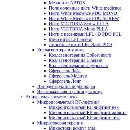
Мезонити APTOS
Полимолочные нити White medience
Нити White Medience PDO MONO
Нити White Medience PDO SCREW
Нити VICTORIA Screw PLLA
Нити VICTORIA Mono PLLA
Нити с насечками LFL 4D PDO PCL
Мезо нити LFL Screw
Линейные нити LFL Basic PDO
Коллагенотерапия лица
Коллагенотерапия Collost micro
Коллагенотерапия Linerase
Коллагенотерапия Сферогель
Сферогель Лайт
Сферогель Медиум
Сферогель Лонг
Липодеструкция подбородка
Экзосомальная терапия для лица
Аппаратная косметология
Микроигольчатый RF-лифтинг
Микроигольчатый RF лифтинг век
Микроигольчатый RF лифтинг живота
Микроигольчатый RF лифтинг тела
Микротоковая терапия
Микротоки вокруг глаз