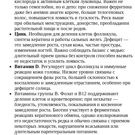
кислорода к активным клеткам луковицы. Важен не
только гемоглобин, но и депо: при снижении ферритина
даже без анемии анаген короче, больше телогеновых
волос, повышается ломкость и тусклость. Риск выше
при обильных менструациях, донорстве, преобладании
растительной пищи и после родов.
Цинк
. Необходим для деления клеток фолликула,
синтеза кератина и работы сальных желез. Дефицит —
это замедление роста, сухая кожа, частые простуды,
изменения ногтей. Важно соблюдать баланс с медью:
длительный прием цинка без контроля способен вызвать
ее недостаток и усилить ломкость.
Витамин D
. Регулирует цикл фолликула и иммунные
реакции кожи головы. Низкие уровни связаны с
сокращением фазы роста, большей склонностью к
воспалению и замедленным отрастанием, особенно при
дефиците солнца.
Витамины группы B. Фолат и B12 поддерживают
деление клеток и кроветворение; при нехватке —
бледность, утомляемость, покалывания и косвенное
замедление роста. Биотин участвует в ферментных
реакциях кератинового обмена, однако изолированная
его недостаточность редка и обычно связана с приемом
некоторых лекарств, нарушением всасывания или
длительным парентеральным питанием.