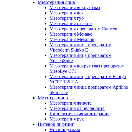
Мезотерапия лица
Мезотерапия вокруг глаз
Мезотерапия век
Мезотерапия губ
Мезотерапия от акне
Мезотерапия препаратом Curacen
Мезотерапия Монако
Мезотерапия Melsmon
Мезотерапия лица препаратом
Viscoderm Skinko E
Мезотерапия лица препаратом
NucleoSpire
Мезотерапия вокруг глаз препаратом
MesoEye С71
Мезотерапия лица препаратом Filorga
NCTF 135 HA
Мезотерапия лица препаратом Apriline
Skin Line
Мезотерапия тела
Мезотерапия живота
Мезотерапия от целлюлита
Липолитическая мезотерапия
Мезотерапия рук
Нитевой лифтинг
Нити под глаза