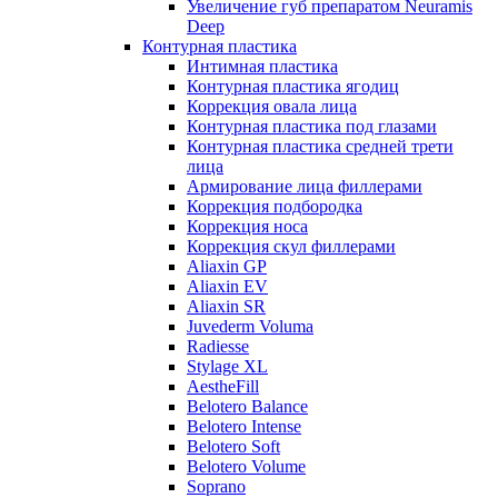
Увеличение губ препаратом Neuramis
Deep
Контурная пластика
Интимная пластика
Контурная пластика ягодиц
Коррекция овала лица
Контурная пластика под глазами
Контурная пластика средней трети
лица
Армирование лица филлерами
Коррекция подбородка
Коррекция носа
Коррекция скул филлерами
Aliaxin GP
Aliaxin EV
Aliaxin SR
Juvederm Voluma
Radiesse
Stylage XL
AestheFill
Belotero Balance
Belotero Intense
Belotero Soft
Belotero Volume
Soprano