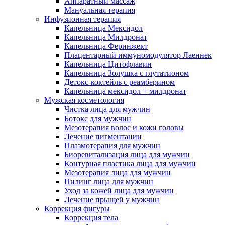
Аппаратный массаж
Мануальная терапия
Инфузионная терапия
Капельница Мексидол
Капельница Милдронат
Капельница Феринжект
Плацентарный иммуномодулятор Лаеннек
Капельница Цитофлавин
Капельница Золушка с глутатионом
Детокс-коктейль с реамберином
Капельница мексидол + милдронат
Мужская косметология
Чистка лица для мужчин
Ботокс для мужчин
Мезотерапия волос и кожи головы
Лечение пигментации
Плазмотерапия для мужчин
Биоревитализация лица для мужчин
Контурная пластика лица для мужчин
Мезотерапия лица для мужчин
Пилинг лица для мужчин
Уход за кожей лица для мужчин
Лечение прыщей у мужчин
Коррекция фигуры
Коррекция тела