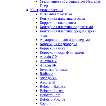
Увеличение губ препаратом Neuramis
Deep
Контурная пластика
Интимная пластика
Контурная пластика ягодиц
Коррекция овала лица
Контурная пластика под глазами
Контурная пластика средней трети
лица
Армирование лица филлерами
Коррекция подбородка
Коррекция носа
Коррекция скул филлерами
Aliaxin GP
Aliaxin EV
Aliaxin SR
Juvederm Voluma
Radiesse
Stylage XL
AestheFill
Belotero Balance
Belotero Intense
Belotero Soft
Belotero Volume
Soprano