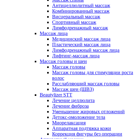
Антицеллюлитный массаж
Комбинированный массаж
Висцеральный массаж
Спортивный массаж
Лимфодренажный массаж
Массаж лица
Медицинский массаж лица
Пластический массаж лица
Лимфодренажный массаж лица
Лифтинг-массаж лица
Массаж головы и шеи
Массаж головы
Массаж головы для стимуляции роста
волос
Расслабляющий массаж головы
Массаж шеи (ШВЗ)
Beautylizer STT
Лечение целлюлита
Лечение фиброза
Уменьшение жировых отложений
Детокс-омоложение тела
Миорелаксация
Аппаратная подтяжка кожи
Коррекция фигуры без операции