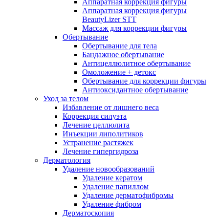
Аппаратная коррекция фигуры
Аппаратная коррекция фигуры
BeautyLizer STT
Массаж для коррекции фигуры
Обертывание
Обертывание для тела
Бандажное обертывание
Антицеллюлитное обертывание
Омоложение + детокс
Обертывание для коррекции фигуры
Антиоксидантное обертывание
Уход за телом
Избавление от лишнего веса
Коррекция силуэта
Лечение целлюлита
Инъекции липолитиков
Устранение растяжек
Лечение гипергидроза
Дерматология
Удаление новообразований
Удаление кератом
Удаление папиллом
Удаление дерматофибромы
Удаление фибром
Дерматоскопия