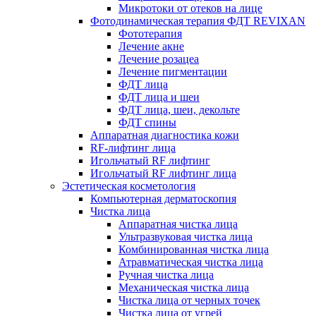
Микротоки от отеков на лице
Фотодинамическая терапия ФДТ REVIXAN
Фототерапия
Лечение акне
Лечение розацеа
Лечение пигментации
ФДТ лица
ФДТ лица и шеи
ФДТ лица, шеи, декольте
ФДТ спины
Аппаратная диагностика кожи
RF-лифтинг лица
Игольчатый RF лифтинг
Игольчатый RF лифтинг лица
Эстетическая косметология
Компьютерная дерматоскопия
Чистка лица
Аппаратная чистка лица
Ультразвуковая чистка лица
Комбинированная чистка лица
Атравматическая чистка лица
Ручная чистка лица
Механическая чистка лица
Чистка лица от черных точек
Чистка лица от угрей