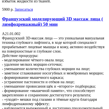
избыток жидкости из тканей.
5900 р.
Записаться
Французский моделирующий 3D массаж лица (
лимфодренажный) 50 мин
A21.01.002
Французский 3D-массаж лица — это уникальная мануальная
техника глубокого лифтинга, в ходе которой специалист
прорабатывает лицевые мышцы и кожу, активно воздействуя
на поверхностные и глубокие слои.
Действие процедуры:
- моделирование чёткого овала лица;
- удаление мелких морщин-сеточки;
- уменьшение количества глубоких морщин на лице;
- заметное сглаживание носогубных и межбровных морщин;
- формирование мышечного каркаса;
- устранение пастозности и отёков на лице;
- уменьшение провисания щёк и «второго» подбородка;
- формирование «мышечной памяти», что способствует
закреплению и сохранению достигнутого результата;
- «уходят» мешки под глазами и тёмные круги благодаря
лимфодренажному эффекту;
- наблюдается выраженный и достаточно продолжительный