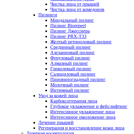
Чистка лица от прыщей
Чистка лица от комедонов
Пилинги
Миндальный пилинг
Пилинг Biorepeel
Пилинг Джесснера
Пилинг PRX-T33
Желтый ретиноловый пилинг
Срединный пилинг
Азелаиновый пилинг
Феруловый пилинг
Алмазный пилинг
Гликолевый пилинг
Салициловый пилинг
Пировиноградный пилинг
Молочный пилинг
Интимный пилинг
Уход за кожей лица
Карбокситерапия лица
Глубокое увлажнение и фейслифтинг
Интенсивное увлажнение лица
Интенсивное омоложение лица
Лечение прыщей
Регенерация и восстановление кожи лица
Лазерная косметология