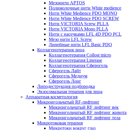
Мезонити APTOS
Полимолочные нити White medience
Нити White Medience PDO MONO
Нити White Medience PDO SCREW
Нити VICTORIA Screw PLLA
Нити VICTORIA Mono PLLA
Нити с насечками LFL 4D PDO PCL
Мезо нити LFL Screw
Линейные нити LFL Basic PDO
Коллагенотерапия лица
Коллагенотерапия Collost micro
Коллагенотерапия Linerase
Коллагенотерапия Сферогель
Сферогель Лайт
Сферогель Медиум
Сферогель Лонг
Липодеструкция подбородка
Экзосомальная терапия для лица
Аппаратная косметология
Микроигольчатый RF-лифтинг
Микроигольчатый RF лифтинг век
Микроигольчатый RF лифтинг живота
Микроигольчатый RF лифтинг тела
Микротоковая терапия
Микротоки вокруг глаз