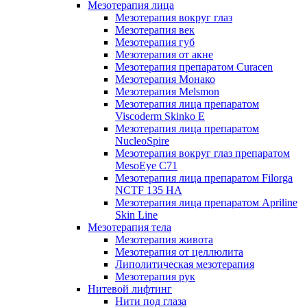
Мезотерапия лица
Мезотерапия вокруг глаз
Мезотерапия век
Мезотерапия губ
Мезотерапия от акне
Мезотерапия препаратом Curacen
Мезотерапия Монако
Мезотерапия Melsmon
Мезотерапия лица препаратом
Viscoderm Skinko E
Мезотерапия лица препаратом
NucleoSpire
Мезотерапия вокруг глаз препаратом
MesoEye С71
Мезотерапия лица препаратом Filorga
NCTF 135 HA
Мезотерапия лица препаратом Apriline
Skin Line
Мезотерапия тела
Мезотерапия живота
Мезотерапия от целлюлита
Липолитическая мезотерапия
Мезотерапия рук
Нитевой лифтинг
Нити под глаза