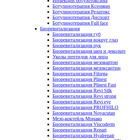
Инъекции ботулотоксина
Ботулинотерапия Ксеомин
Ботулинотерапия Релатокс
Ботулинотерапия Диспорт
Ботулинотерапия Full face
Биоревитализация
Биоревитализация губ
Биоревитализация вокруг глаз
Биоревитализация рук
Биоревитализация шеи и декольте
Уколы пептидов для лица
Биоревитализация мезовартон
Биоревитализация мезоксантин
Биоревитализация Filorga
Биоревитализация Plinest
Биоревитализация Plinest Fast
Биоревитализация Revi Silk
Биоревитализация Revi strong
Биоревитализация Revi eye
Биоревитализация PROFHILO
Биоревитализация Novacutan
Мезо-коктейль Монако
Биоревитализация Viscoderm
Биоревитализация Repart
Биоревитализация Hyalrepair