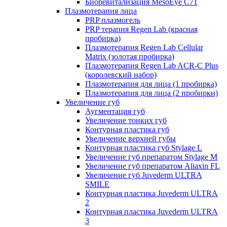
Биоревитализация MesoEye C71
Плазмотерапия лица
PRP плазмогель
PRP терапия Regen Lab (красная
пробирка)
Плазмотерапия Regen Lab Cellular
Matrix (золотая пробирка)
Плазмотерапия Regen Lab ACR-C Plus
(королевский набор)
Плазмотерапия для лица (1 пробирка)
Плазмотерапия для лица (2 пробирки)
Увеличение губ
Аугментация губ
Увеличение тонких губ
Контурная пластика губ
Увеличение верхней губы
Контурная пластика губ Stylage L
Увеличение губ препаратом Stylage M
Увеличение губ препаратом Aliaxin FL
Увеличение губ Juvederm ULTRA
SMILE
Контурная пластика Juvederm ULTRA
2
Контурная пластика Juvederm ULTRA
3