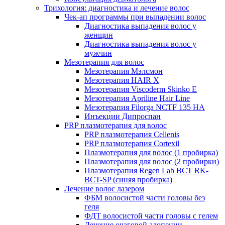
Трихология: диагностика и лечение волос
Чек-ап программы при выпадении волос
Диагностика выпадения волос у
женщин
Диагностика выпадения волос у
мужчин
Мезотерапия для волос
Мезотерапия Мэлсмон
Мезотерапия HAIR X
Мезотерапия Viscoderm Skinko E
Мезотерапия Apriline Hair Line
Мезотерапия Filorga NCTF 135 HA
Инъекции Дипроспан
PRP плазмотерапия для волос
PRP плазмотерапия Cellenis
PRP плазмотерапия Cortexil
Плазмотерапия для волос (1 пробирка)
Плазмотерапия для волос (2 пробирки)
Плазмотерапия Regen Lab BCT RK-
BCT-SP (синяя пробирка)
Лечение волос лазером
ФБМ волосистой части головы без
геля
ФДТ волосистой части головы с гелем
Лечение очаговой алопеции