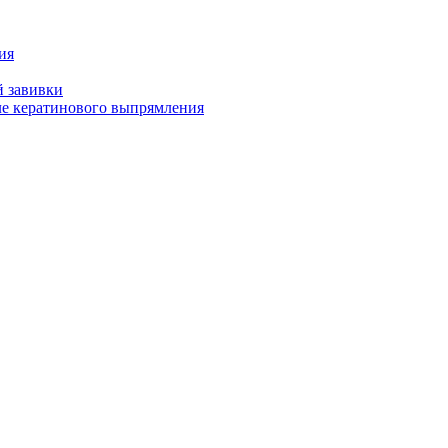
ия
й завивки
ле кератинового выпрямления