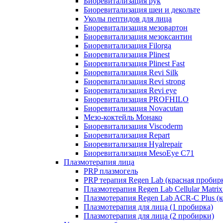
Биоревитализация рук
Биоревитализация шеи и декольте
Уколы пептидов для лица
Биоревитализация мезовартон
Биоревитализация мезоксантин
Биоревитализация Filorga
Биоревитализация Plinest
Биоревитализация Plinest Fast
Биоревитализация Revi Silk
Биоревитализация Revi strong
Биоревитализация Revi eye
Биоревитализация PROFHILO
Биоревитализация Novacutan
Мезо-коктейль Монако
Биоревитализация Viscoderm
Биоревитализация Repart
Биоревитализация Hyalrepair
Биоревитализация MesoEye C71
Плазмотерапия лица
PRP плазмогель
PRP терапия Regen Lab (красная пробир
Плазмотерапия Regen Lab Cellular Matrix
Плазмотерапия Regen Lab ACR-C Plus (к
Плазмотерапия для лица (1 пробирка)
Плазмотерапия для лица (2 пробирки)