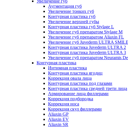
Увеличение губ
Аугментация губ
Увеличение тонких губ
Контурная пластика губ
Увеличение верхней губы
Контурная пластика губ Stylage L
Увеличение губ препаратом Stylage M
Увеличение губ препаратом Aliaxin FL
Увеличение губ Juvederm ULTRA SMIL
Контурная пластика Juvederm ULTRA 2
Контурная пластика Juvederm ULTRA 3
Увеличение губ препаратом Neuramis De
Контурная пластика
Интимная пластика
Контурная пластика ягодиц
Коррекция овала лица
Контурная пластика под глазами
Контурная пластика средней трети лица
Армирование лица филлерами
Коррекция подбородка
Коррекция носа
Коррекция скул филлерами
Aliaxin GP
Aliaxin EV
Aliaxin SR