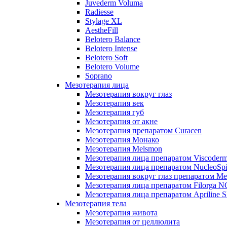
Juvederm Voluma
Radiesse
Stylage XL
AestheFill
Belotero Balance
Belotero Intense
Belotero Soft
Belotero Volume
Soprano
Мезотерапия лица
Мезотерапия вокруг глаз
Мезотерапия век
Мезотерапия губ
Мезотерапия от акне
Мезотерапия препаратом Curacen
Мезотерапия Монако
Мезотерапия Melsmon
Мезотерапия лица препаратом Viscoderm
Мезотерапия лица препаратом NucleoSpi
Мезотерапия вокруг глаз препаратом M
Мезотерапия лица препаратом Filorga 
Мезотерапия лица препаратом Apriline S
Мезотерапия тела
Мезотерапия живота
Мезотерапия от целлюлита