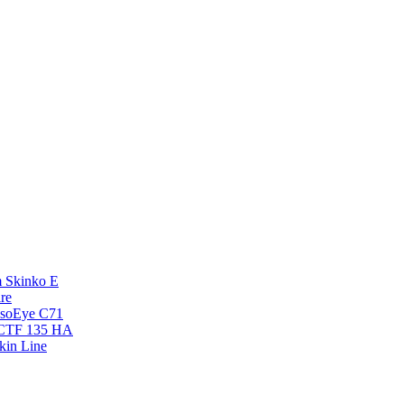
 Skinko E
re
esoEye С71
NCTF 135 HA
kin Line