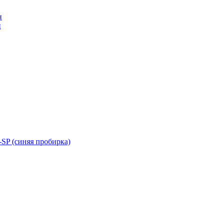
н
н
SP (синяя пробирка)