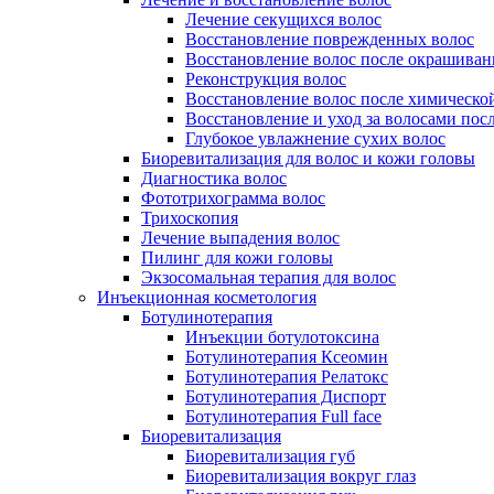
Лечение секущихся волос
Восстановление поврежденных волос
Восстановление волос после окрашиван
Реконструкция волос
Восстановление волос после химическо
Восстановление и уход за волосами пос
Глубокое увлажнение сухих волос
Биоревитализация для волос и кожи головы
Диагностика волос
Фототрихограмма волос
Трихоскопия
Лечение выпадения волос
Пилинг для кожи головы
Экзосомальная терапия для волос
Инъекционная косметология
Ботулинотерапия
Инъекции ботулотоксина
Ботулинотерапия Ксеомин
Ботулинотерапия Релатокс
Ботулинотерапия Диспорт
Ботулинотерапия Full face
Биоревитализация
Биоревитализация губ
Биоревитализация вокруг глаз