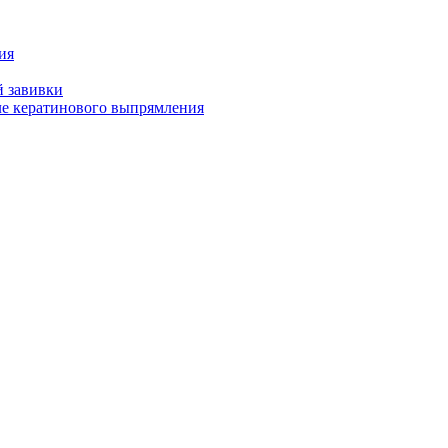
ия
й завивки
ле кератинового выпрямления