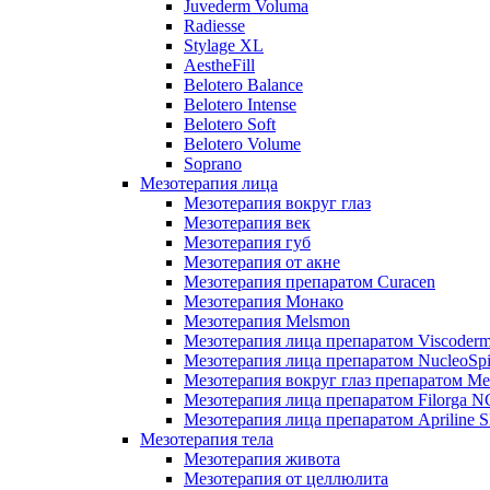
Juvederm Voluma
Radiesse
Stylage XL
AestheFill
Belotero Balance
Belotero Intense
Belotero Soft
Belotero Volume
Soprano
Мезотерапия лица
Мезотерапия вокруг глаз
Мезотерапия век
Мезотерапия губ
Мезотерапия от акне
Мезотерапия препаратом Curacen
Мезотерапия Монако
Мезотерапия Melsmon
Мезотерапия лица препаратом Viscoderm
Мезотерапия лица препаратом NucleoSpi
Мезотерапия вокруг глаз препаратом M
Мезотерапия лица препаратом Filorga 
Мезотерапия лица препаратом Apriline S
Мезотерапия тела
Мезотерапия живота
Мезотерапия от целлюлита