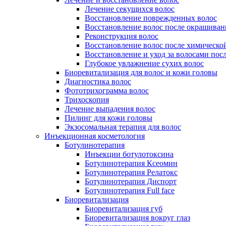
Лечение секущихся волос
Восстановление поврежденных волос
Восстановление волос после окрашиван
Реконструкция волос
Восстановление волос после химическо
Восстановление и уход за волосами пос
Глубокое увлажнение сухих волос
Биоревитализация для волос и кожи головы
Диагностика волос
Фототрихограмма волос
Трихоскопия
Лечение выпадения волос
Пилинг для кожи головы
Экзосомальная терапия для волос
Инъекционная косметология
Ботулинотерапия
Инъекции ботулотоксина
Ботулинотерапия Ксеомин
Ботулинотерапия Релатокс
Ботулинотерапия Диспорт
Ботулинотерапия Full face
Биоревитализация
Биоревитализация губ
Биоревитализация вокруг глаз