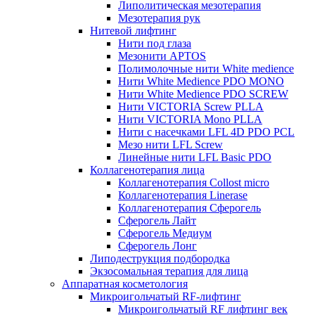
Липолитическая мезотерапия
Мезотерапия рук
Нитевой лифтинг
Нити под глаза
Мезонити APTOS
Полимолочные нити White medience
Нити White Medience PDO MONO
Нити White Medience PDO SCREW
Нити VICTORIA Screw PLLA
Нити VICTORIA Mono PLLA
Нити с насечками LFL 4D PDO PCL
Мезо нити LFL Screw
Линейные нити LFL Basic PDO
Коллагенотерапия лица
Коллагенотерапия Collost micro
Коллагенотерапия Linerase
Коллагенотерапия Сферогель
Сферогель Лайт
Сферогель Медиум
Сферогель Лонг
Липодеструкция подбородка
Экзосомальная терапия для лица
Аппаратная косметология
Микроигольчатый RF-лифтинг
Микроигольчатый RF лифтинг век