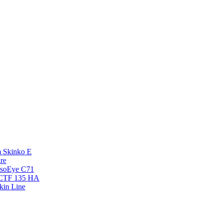
 Skinko E
re
esoEye С71
NCTF 135 HA
kin Line