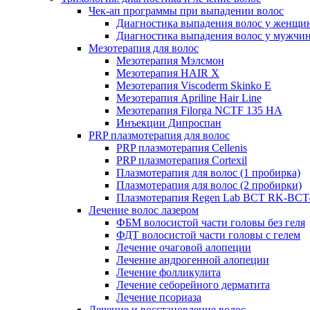
Чек-ап программы при выпадении волос
Диагностика выпадения волос у женщи
Диагностика выпадения волос у мужчи
Мезотерапия для волос
Мезотерапия Мэлсмон
Мезотерапия HAIR X
Мезотерапия Viscoderm Skinko E
Мезотерапия Apriline Hair Line
Мезотерапия Filorga NCTF 135 HA
Инъекции Дипроспан
PRP плазмотерапия для волос
PRP плазмотерапия Cellenis
PRP плазмотерапия Cortexil
Плазмотерапия для волос (1 пробирка)
Плазмотерапия для волос (2 пробирки)
Плазмотерапия Regen Lab BCT RK-BCT-
Лечение волос лазером
ФБМ волосистой части головы без геля
ФДТ волосистой части головы с гелем
Лечение очаговой алопеции
Лечение андрогенной алопеции
Лечение фолликулита
Лечение себорейного дерматита
Лечение псориаза
Лечение и восстановление волос