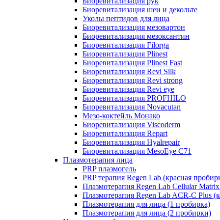
Биоревитализация рук
Биоревитализация шеи и декольте
Уколы пептидов для лица
Биоревитализация мезовартон
Биоревитализация мезоксантин
Биоревитализация Filorga
Биоревитализация Plinest
Биоревитализация Plinest Fast
Биоревитализация Revi Silk
Биоревитализация Revi strong
Биоревитализация Revi eye
Биоревитализация PROFHILO
Биоревитализация Novacutan
Мезо-коктейль Монако
Биоревитализация Viscoderm
Биоревитализация Repart
Биоревитализация Hyalrepair
Биоревитализация MesoEye C71
Плазмотерапия лица
PRP плазмогель
PRP терапия Regen Lab (красная пробир
Плазмотерапия Regen Lab Cellular Matrix
Плазмотерапия Regen Lab ACR-C Plus (к
Плазмотерапия для лица (1 пробирка)
Плазмотерапия для лица (2 пробирки)