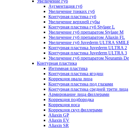
Увеличение губ
Аугментация губ
Увеличение тонких губ
Контурная пластика губ
Увеличение верхней губы
Контурная пластика губ Stylage L
Увеличение губ препаратом Stylage M
Увеличение губ препаратом Aliaxin FL
Увеличение губ Juvederm ULTRA SMIL
Контурная пластика Juvederm ULTRA 2
Контурная пластика Juvederm ULTRA 3
Увеличение губ препаратом Neuramis De
Контурная пластика
Интимная пластика
Контурная пластика ягодиц
Коррекция овала лица
Контурная пластика под глазами
Контурная пластика средней трети лица
Армирование лица филлерами
Коррекция подбородка
Коррекция носа
Коррекция скул филлерами
Aliaxin GP
Aliaxin EV
Aliaxin SR