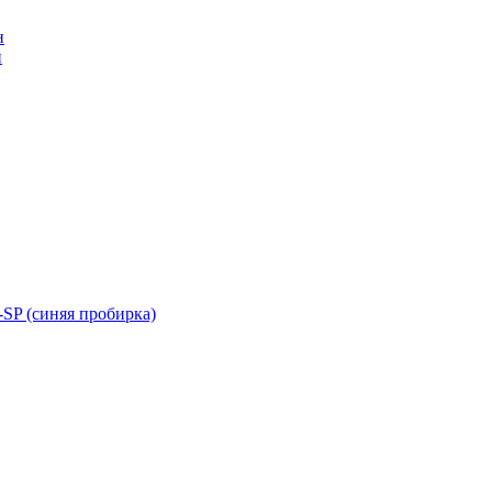
н
н
SP (синяя пробирка)