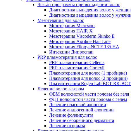
Чек-ап программы при выпадении волос
Диагностика выпадения волос у женщи
Диагностика выпадения волос у мужчи
Мезотерапия для волос
Мезотерапия Мэлсмон
Мезотерапия HAIR X
Мезотерапия Viscoderm Skinko E
Мезотерапия Apriline Hair Line
Мезотерапия Filorga NCTF 135 HA
Инъекции Дипроспан
PRP плазмотерапия для волос
PRP плазмотерапия Cellenis
PRP плазмотерапия Cortexil
Плазмотерапия для волос (1 пробирка)
Плазмотерапия для волос (2 пробирки)
Плазмотерапия Regen Lab BCT RK-BCT-
Лечение волос лазером
ФБМ волосистой части головы без геля
ФДТ волосистой части головы с гелем
Лечение очаговой алопеции
Лечение андрогенной алопеции
Лечение фолликулита
Лечение себорейного дерматита
Лечение псориаза
Лечение и восстановление волос