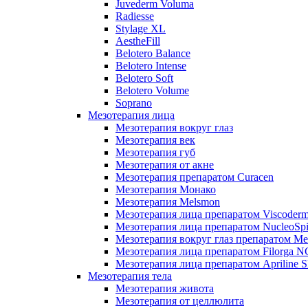
Juvederm Voluma
Radiesse
Stylage XL
AestheFill
Belotero Balance
Belotero Intense
Belotero Soft
Belotero Volume
Soprano
Мезотерапия лица
Мезотерапия вокруг глаз
Мезотерапия век
Мезотерапия губ
Мезотерапия от акне
Мезотерапия препаратом Curacen
Мезотерапия Монако
Мезотерапия Melsmon
Мезотерапия лица препаратом Viscoderm
Мезотерапия лица препаратом NucleoSpi
Мезотерапия вокруг глаз препаратом M
Мезотерапия лица препаратом Filorga 
Мезотерапия лица препаратом Apriline S
Мезотерапия тела
Мезотерапия живота
Мезотерапия от целлюлита