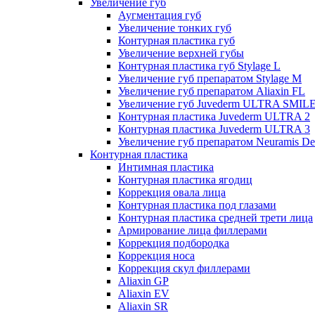
Увеличение губ
Аугментация губ
Увеличение тонких губ
Контурная пластика губ
Увеличение верхней губы
Контурная пластика губ Stylage L
Увеличение губ препаратом Stylage M
Увеличение губ препаратом Aliaxin FL
Увеличение губ Juvederm ULTRA SMIL
Контурная пластика Juvederm ULTRA 2
Контурная пластика Juvederm ULTRA 3
Увеличение губ препаратом Neuramis De
Контурная пластика
Интимная пластика
Контурная пластика ягодиц
Коррекция овала лица
Контурная пластика под глазами
Контурная пластика средней трети лица
Армирование лица филлерами
Коррекция подбородка
Коррекция носа
Коррекция скул филлерами
Aliaxin GP
Aliaxin EV
Aliaxin SR