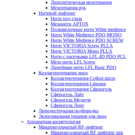
Липолитическая мезотерапия
Мезотерапия рук
Нитевой лифтинг
Нити под глаза
Мезонити APTOS
Полимолочные нити White medience
Нити White Medience PDO MONO
Нити White Medience PDO SCREW
Нити VICTORIA Screw PLLA
Нити VICTORIA Mono PLLA
Нити с насечками LFL 4D PDO PCL
Мезо нити LFL Screw
Линейные нити LFL Basic PDO
Коллагенотерапия лица
Коллагенотерапия Collost micro
Коллагенотерапия Linerase
Коллагенотерапия Сферогель
Сферогель Лайт
Сферогель Медиум
Сферогель Лонг
Липодеструкция подбородка
Экзосомальная терапия для лица
Аппаратная косметология
Микроигольчатый RF-лифтинг
Микроигольчатый RF лифтинг век