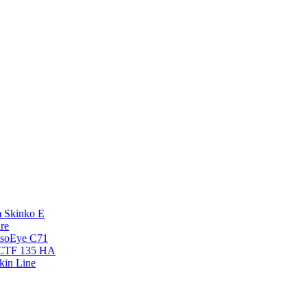
 Skinko E
re
esoEye С71
NCTF 135 HA
kin Line