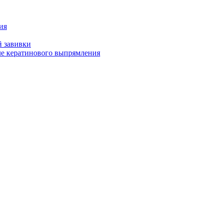
ия
й завивки
ле кератинового выпрямления