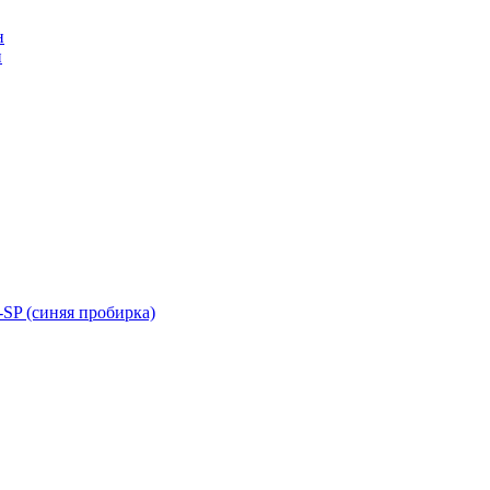
н
н
SP (синяя пробирка)