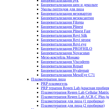
Биоревитализация рук
Биоревитализация шеи и декольте
Уколы пептидов для лица
Биоревитализация мезовартон
Биоревитализация мезоксантин
Биоревитализация Filorga
Биоревитализация Plinest
Биоревитализация Plinest Fast
Биоревитализация Revi Silk
Биоревитализация Revi strong
Биоревитализация Revi eye
Биоревитализация PROFHILO
Биоревитализация Novacutan
Мезо-коктейль Монако
Биоревитализация Viscoderm
Биоревитализация Repart
Биоревитализация Hyalrepair
Биоревитализация MesoEye C71
Плазмотерапия лица
PRP плазмогель
PRP терапия Regen Lab (красная пробир
Плазмотерапия Regen Lab Cellular Matrix
Плазмотерапия Regen Lab ACR-C Plus (к
Плазмотерапия для лица (1 пробирка)
Плазмотерапия для лица (2 пробирки)