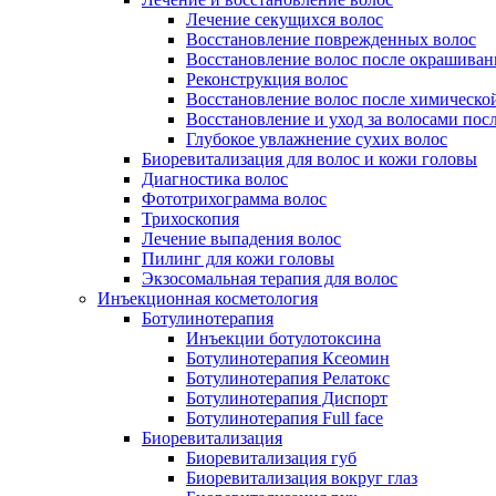
Лечение секущихся волос
Восстановление поврежденных волос
Восстановление волос после окрашиван
Реконструкция волос
Восстановление волос после химическо
Восстановление и уход за волосами пос
Глубокое увлажнение сухих волос
Биоревитализация для волос и кожи головы
Диагностика волос
Фототрихограмма волос
Трихоскопия
Лечение выпадения волос
Пилинг для кожи головы
Экзосомальная терапия для волос
Инъекционная косметология
Ботулинотерапия
Инъекции ботулотоксина
Ботулинотерапия Ксеомин
Ботулинотерапия Релатокс
Ботулинотерапия Диспорт
Ботулинотерапия Full face
Биоревитализация
Биоревитализация губ
Биоревитализация вокруг глаз