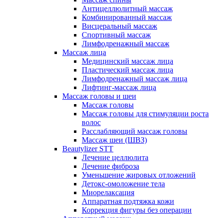
Антицеллюлитный массаж
Комбинированный массаж
Висцеральный массаж
Спортивный массаж
Лимфодренажный массаж
Массаж лица
Медицинский массаж лица
Пластический массаж лица
Лимфодренажный массаж лица
Лифтинг-массаж лица
Массаж головы и шеи
Массаж головы
Массаж головы для стимуляции роста
волос
Расслабляющий массаж головы
Массаж шеи (ШВЗ)
Beautylizer STT
Лечение целлюлита
Лечение фиброза
Уменьшение жировых отложений
Детокс-омоложение тела
Миорелаксация
Аппаратная подтяжка кожи
Коррекция фигуры без операции