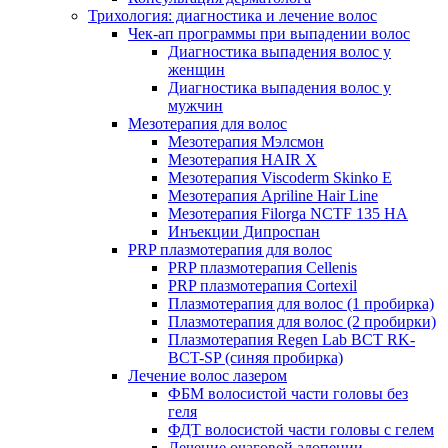
Трихология: диагностика и лечение волос
Чек-ап программы при выпадении волос
Диагностика выпадения волос у
женщин
Диагностика выпадения волос у
мужчин
Мезотерапия для волос
Мезотерапия Мэлсмон
Мезотерапия HAIR X
Мезотерапия Viscoderm Skinko E
Мезотерапия Apriline Hair Line
Мезотерапия Filorga NCTF 135 HA
Инъекции Дипроспан
PRP плазмотерапия для волос
PRP плазмотерапия Cellenis
PRP плазмотерапия Cortexil
Плазмотерапия для волос (1 пробирка)
Плазмотерапия для волос (2 пробирки)
Плазмотерапия Regen Lab BCT RK-
BCT-SP (синяя пробирка)
Лечение волос лазером
ФБМ волосистой части головы без
геля
ФДТ волосистой части головы с гелем
Лечение очаговой алопеции