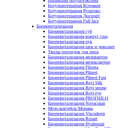
Инъекции ботулотоксина
Ботулинотерапия Ксеомин
Ботулинотерапия Релатокс
Ботулинотерапия Диспорт
Ботулинотерапия Full face
Биоревитализация
Биоревитализация губ
Биоревитализация вокруг глаз
Биоревитализация рук
Биоревитализация шеи и декольте
Уколы пептидов для лица
Биоревитализация мезовартон
Биоревитализация мезоксантин
Биоревитализация Filorga
Биоревитализация Plinest
Биоревитализация Plinest Fast
Биоревитализация Revi Silk
Биоревитализация Revi strong
Биоревитализация Revi eye
Биоревитализация PROFHILO
Биоревитализация Novacutan
Мезо-коктейль Монако
Биоревитализация Viscoderm
Биоревитализация Repart
Биоревитализация Hyalrepair