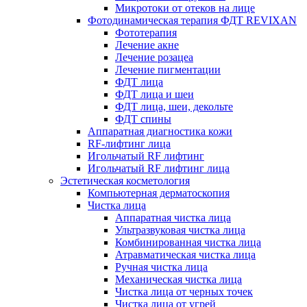
Микротоки от отеков на лице
Фотодинамическая терапия ФДТ REVIXAN
Фототерапия
Лечение акне
Лечение розацеа
Лечение пигментации
ФДТ лица
ФДТ лица и шеи
ФДТ лица, шеи, декольте
ФДТ спины
Аппаратная диагностика кожи
RF-лифтинг лица
Игольчатый RF лифтинг
Игольчатый RF лифтинг лица
Эстетическая косметология
Компьютерная дерматоскопия
Чистка лица
Аппаратная чистка лица
Ультразвуковая чистка лица
Комбинированная чистка лица
Атравматическая чистка лица
Ручная чистка лица
Механическая чистка лица
Чистка лица от черных точек
Чистка лица от угрей