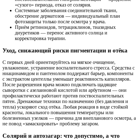
«сухого» периода, отказ от солярия.
Системные заболевания соединительной ткани,
обострение дерматозов — индивидуальный план
фотозащиты только после осмотра у врача.
Приём ретиноидов, тетрациклинов, тиазидных
диуретиков — перенос активного солнца и
корректировка терапии.
Уход, снижающий риски пигментации и отёка
С первых дней ориентируйтесь на мягкое очищение,
увлажнение, устранение воспалительного стресса. Средства с
ниацинамидом и пантенолом поддержат барьер, компоненты
с экстрактом центеллы уменьшат реактивность капилляров.
После разрешения врача можно подключать щадящие
сыворотки с азелаиновой кислотой или арбутином — они
профилактически работают против поствоспалительных
пятен. Дренажные техники по назначению (без давления и
тепла) ускоряют сход отёка. Любая реакция в виде стойкой
красноты, локального повышения температуры или
болезненных узелков — причина для внепланового осмотра, а
не повод «замаскировать» проблему загаром.
Солярий и автозагар: что допустимо, а что