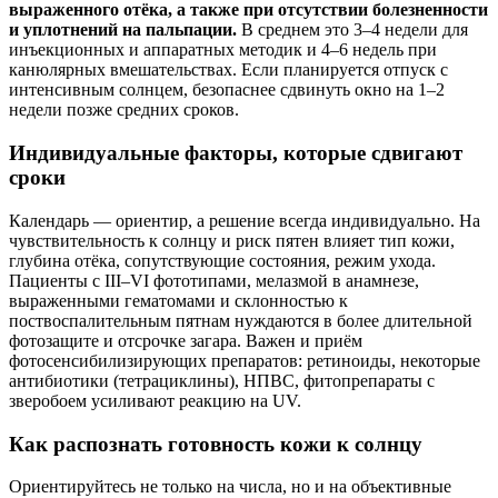
выраженного отёка, а также при отсутствии болезненности
и уплотнений на пальпации.
В среднем это 3–4 недели для
инъекционных и аппаратных методик и 4–6 недель при
канюлярных вмешательствах. Если планируется отпуск с
интенсивным солнцем, безопаснее сдвинуть окно на 1–2
недели позже средних сроков.
Индивидуальные факторы, которые сдвигают
сроки
Календарь — ориентир, а решение всегда индивидуально. На
чувствительность к солнцу и риск пятен влияет тип кожи,
глубина отёка, сопутствующие состояния, режим ухода.
Пациенты с III–VI фототипами, мелазмой в анамнезе,
выраженными гематомами и склонностью к
поствоспалительным пятнам нуждаются в более длительной
фотозащите и отсрочке загара. Важен и приём
фотосенсибилизирующих препаратов: ретиноиды, некоторые
антибиотики (тетрациклины), НПВС, фитопрепараты с
зверобоем усиливают реакцию на UV.
Как распознать готовность кожи к солнцу
Ориентируйтесь не только на числа, но и на объективные