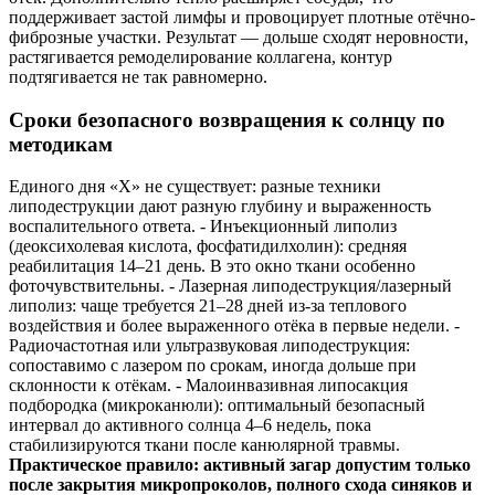
поддерживает застой лимфы и провоцирует плотные отёчно-
фиброзные участки. Результат — дольше сходят неровности,
растягивается ремоделирование коллагена, контур
подтягивается не так равномерно.
Сроки безопасного возвращения к солнцу по
методикам
Единого дня «Х» не существует: разные техники
липодеструкции дают разную глубину и выраженность
воспалительного ответа. - Инъекционный липолиз
(деоксихолевая кислота, фосфатидилхолин): средняя
реабилитация 14–21 день. В это окно ткани особенно
фоточувствительны. - Лазерная липодеструкция/лазерный
липолиз: чаще требуется 21–28 дней из-за теплового
воздействия и более выраженного отёка в первые недели. -
Радиочастотная или ультразвуковая липодеструкция:
сопоставимо с лазером по срокам, иногда дольше при
склонности к отёкам. - Малоинвазивная липосакция
подбородка (микроканюли): оптимальный безопасный
интервал до активного солнца 4–6 недель, пока
стабилизируются ткани после канюлярной травмы.
Практическое правило: активный загар допустим только
после закрытия микропроколов, полного схода синяков и