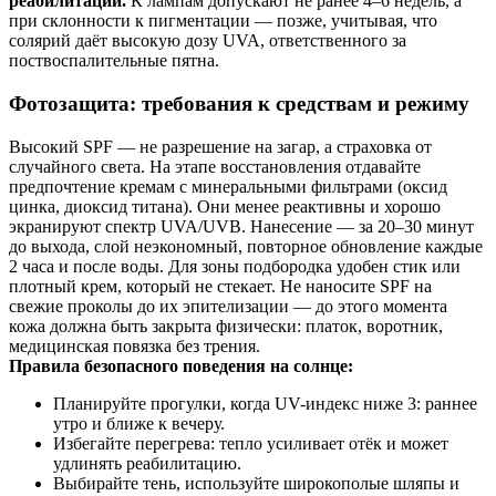
реабилитации.
К лампам допускают не ранее 4–6 недель, а
при склонности к пигментации — позже, учитывая, что
солярий даёт высокую дозу UVA, ответственного за
поствоспалительные пятна.
Фотозащита: требования к средствам и режиму
Высокий SPF — не разрешение на загар, а страховка от
случайного света. На этапе восстановления отдавайте
предпочтение кремам с минеральными фильтрами (оксид
цинка, диоксид титана). Они менее реактивны и хорошо
экранируют спектр UVA/UVB. Нанесение — за 20–30 минут
до выхода, слой неэкономный, повторное обновление каждые
2 часа и после воды. Для зоны подбородка удобен стик или
плотный крем, который не стекает. Не наносите SPF на
свежие проколы до их эпителизации — до этого момента
кожа должна быть закрыта физически: платок, воротник,
медицинская повязка без трения.
Правила безопасного поведения на солнце:
Планируйте прогулки, когда UV-индекс ниже 3: раннее
утро и ближе к вечеру.
Избегайте перегрева: тепло усиливает отёк и может
удлинять реабилитацию.
Выбирайте тень, используйте широкополые шляпы и