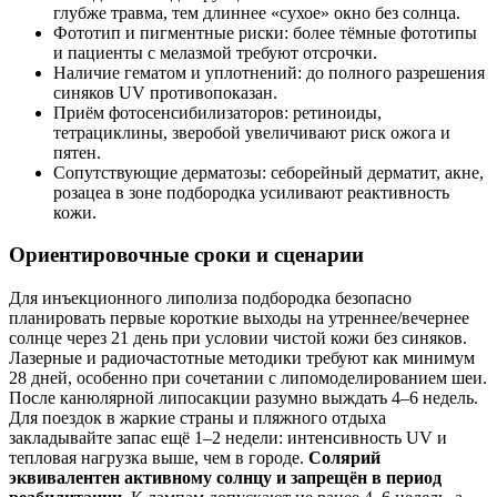
глубже травма, тем длиннее «сухое» окно без солнца.
Фототип и пигментные риски: более тёмные фототипы
и пациенты с мелазмой требуют отсрочки.
Наличие гематом и уплотнений: до полного разрешения
синяков UV противопоказан.
Приём фотосенсибилизаторов: ретиноиды,
тетрациклины, зверобой увеличивают риск ожога и
пятен.
Сопутствующие дерматозы: себорейный дерматит, акне,
розацеа в зоне подбородка усиливают реактивность
кожи.
Ориентировочные сроки и сценарии
Для инъекционного липолиза подбородка безопасно
планировать первые короткие выходы на утреннее/вечернее
солнце через 21 день при условии чистой кожи без синяков.
Лазерные и радиочастотные методики требуют как минимум
28 дней, особенно при сочетании с липомоделированием шеи.
После канюлярной липосакции разумно выждать 4–6 недель.
Для поездок в жаркие страны и пляжного отдыха
закладывайте запас ещё 1–2 недели: интенсивность UV и
тепловая нагрузка выше, чем в городе.
Солярий
эквивалентен активному солнцу и запрещён в период