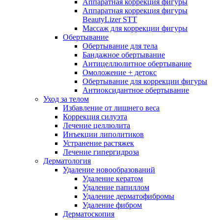
Аппаратная коррекция фигуры
Аппаратная коррекция фигуры
BeautyLizer STT
Массаж для коррекции фигуры
Обертывание
Обертывание для тела
Бандажное обертывание
Антицеллюлитное обертывание
Омоложение + детокс
Обертывание для коррекции фигуры
Антиоксидантное обертывание
Уход за телом
Избавление от лишнего веса
Коррекция силуэта
Лечение целлюлита
Инъекции липолитиков
Устранение растяжек
Лечение гипергидроза
Дерматология
Удаление новообразований
Удаление кератом
Удаление папиллом
Удаление дерматофибромы
Удаление фибром
Дерматоскопия