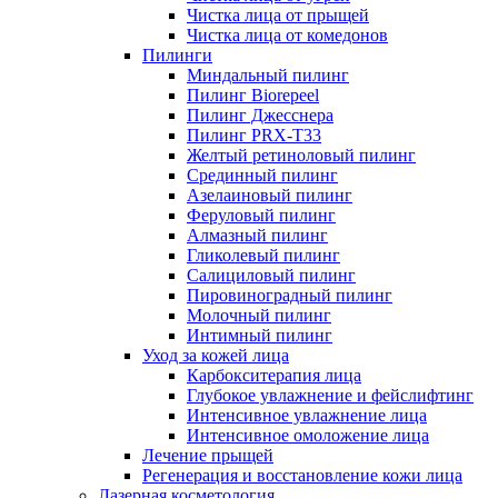
Чистка лица от прыщей
Чистка лица от комедонов
Пилинги
Миндальный пилинг
Пилинг Biorepeel
Пилинг Джесснера
Пилинг PRX-T33
Желтый ретиноловый пилинг
Срединный пилинг
Азелаиновый пилинг
Феруловый пилинг
Алмазный пилинг
Гликолевый пилинг
Салициловый пилинг
Пировиноградный пилинг
Молочный пилинг
Интимный пилинг
Уход за кожей лица
Карбокситерапия лица
Глубокое увлажнение и фейслифтинг
Интенсивное увлажнение лица
Интенсивное омоложение лица
Лечение прыщей
Регенерация и восстановление кожи лица
Лазерная косметология