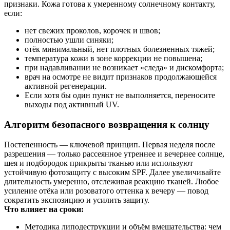
признаки. Кожа готова к умеренному солнечному контакту,
если:
нет свежих проколов, корочек и швов;
полностью ушли синяки;
отёк минимальный, нет плотных болезненных тяжей;
температура кожи в зоне коррекции не повышена;
при надавливании не возникает «следа» и дискомфорта;
врач на осмотре не видит признаков продолжающейся
активной регенерации.
Если хотя бы один пункт не выполняется, переносите
выходы под активный UV.
Алгоритм безопасного возвращения к солнцу
Постепенность — ключевой принцип. Первая неделя после
разрешения — только рассеянное утреннее и вечернее солнце,
шея и подбородок прикрыты тканью или используют
устойчивую фотозащиту с высоким SPF. Далее увеличивайте
длительность умеренно, отслеживая реакцию тканей. Любое
усиление отёка или розоватого оттенка к вечеру — повод
сократить экспозицию и усилить защиту.
Что влияет на сроки:
Методика липодеструкции и объём вмешательства: чем