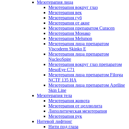
Мезотерапия лица
Мезотерапия вокруг глаз
Мезотерапия век
Мезотерапия губ
Мезотерапия от акне
Мезотерапия препаратом Curacen
Мезотерапия Монако
Мезотерапия Melsmon
Мезотерапия лица препаратом
Viscoderm Skinko E
Мезотерапия лица препаратом
NucleoSpire
Мезотерапия вокруг глаз препаратом
MesoEye С71
Мезотерапия лица препаратом Filorga
NCTF 135 HA
Мезотерапия лица препаратом Apriline
Skin Line
Мезотерапия тела
Мезотерапия живота
Мезотерапия от целлюлита
Липолитическая мезотерапия
Мезотерапия рук
Нитевой лифтинг
Нити под глаза