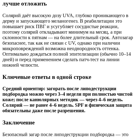
лучше отложить
Солярий даёт высокую дозу UVA, глубоко проникающего в
дерму и запускающего меланогенез. В реабилитации это
повышает риск ПВГ и усугубляет сосудистые реакции,
поэтому солярий откладывают минимум на месяц, а при
склонности к пятнам — на более длительный срок. Автозагар
безопаснее, так как не связан с UV, однако при наличии
микроповреждений возможна неоднородность оттенка.
Оптимально дождаться полной эпителизации (обычно 10–14
дней) и перед применением сделать патч‑тест на линии
нижней челюсти.
Ключевые ответы в одной строке
Средний ориентир: загорать после липодеструкции
подбородка можно через 3–4 недели при полностью чистой
коже; после канюлярных методик — через 4–6 недель.
Солярий — не ранее 4–6 недель. SPF и физическая защита
обязательны даже после разрешения.
Заключение
Безопасный загар после липодеструкции подбородка — это