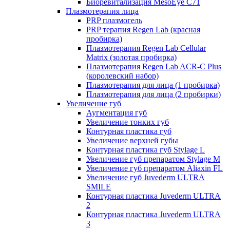
Биоревитализация MesoEye C71
Плазмотерапия лица
PRP плазмогель
PRP терапия Regen Lab (красная
пробирка)
Плазмотерапия Regen Lab Cellular
Matrix (золотая пробирка)
Плазмотерапия Regen Lab ACR-C Plus
(королевский набор)
Плазмотерапия для лица (1 пробирка)
Плазмотерапия для лица (2 пробирки)
Увеличение губ
Аугментация губ
Увеличение тонких губ
Контурная пластика губ
Увеличение верхней губы
Контурная пластика губ Stylage L
Увеличение губ препаратом Stylage M
Увеличение губ препаратом Aliaxin FL
Увеличение губ Juvederm ULTRA
SMILE
Контурная пластика Juvederm ULTRA
2
Контурная пластика Juvederm ULTRA
3