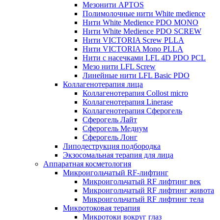
Мезонити APTOS
Полимолочные нити White medience
Нити White Medience PDO MONO
Нити White Medience PDO SCREW
Нити VICTORIA Screw PLLA
Нити VICTORIA Mono PLLA
Нити с насечками LFL 4D PDO PCL
Мезо нити LFL Screw
Линейные нити LFL Basic PDO
Коллагенотерапия лица
Коллагенотерапия Collost micro
Коллагенотерапия Linerase
Коллагенотерапия Сферогель
Сферогель Лайт
Сферогель Медиум
Сферогель Лонг
Липодеструкция подбородка
Экзосомальная терапия для лица
Аппаратная косметология
Микроигольчатый RF-лифтинг
Микроигольчатый RF лифтинг век
Микроигольчатый RF лифтинг живота
Микроигольчатый RF лифтинг тела
Микротоковая терапия
Микротоки вокруг глаз