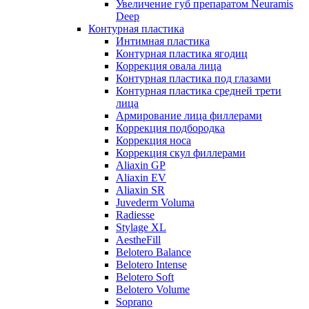
Увеличение губ препаратом Neuramis
Deep
Контурная пластика
Интимная пластика
Контурная пластика ягодиц
Коррекция овала лица
Контурная пластика под глазами
Контурная пластика средней трети
лица
Армирование лица филлерами
Коррекция подбородка
Коррекция носа
Коррекция скул филлерами
Aliaxin GP
Aliaxin EV
Aliaxin SR
Juvederm Voluma
Radiesse
Stylage XL
AestheFill
Belotero Balance
Belotero Intense
Belotero Soft
Belotero Volume
Soprano