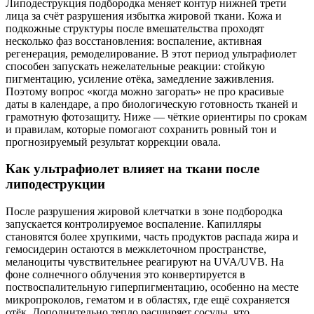
Липодеструкция подбородка меняет контур нижней трети
лица за счёт разрушения избытка жировой ткани. Кожа и
подкожные структуры после вмешательства проходят
несколько фаз восстановления: воспаление, активная
регенерация, ремоделирование. В этот период ультрафиолет
способен запускать нежелательные реакции: стойкую
пигментацию, усиление отёка, замедление заживления.
Поэтому вопрос «когда можно загорать» не про красивые
даты в календаре, а про биологическую готовность тканей и
грамотную фотозащиту. Ниже — чёткие ориентиры по срокам
и правилам, которые помогают сохранить ровный тон и
прогнозируемый результат коррекции овала.
Как ультрафиолет влияет на ткани после
липодеструкции
После разрушения жировой клетчатки в зоне подбородка
запускается контролируемое воспаление. Капилляры
становятся более хрупкими, часть продуктов распада жира и
гемосидерин остаются в межклеточном пространстве,
меланоциты чувствительнее реагируют на UVA/UVB. На
фоне солнечного облучения это конвертируется в
поствоспалительную гиперпигментацию, особенно на месте
микропроколов, гематом и в областях, где ещё сохраняется
отёк. Дополнительно тепло расширяет сосуды, что