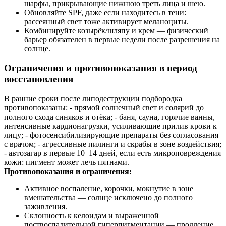
шарфы, прикрывающие нижнюю треть лица и шею.
Обновляйте SPF, даже если находитесь в тени:
рассеянный свет тоже активирует меланоциты.
Комбинируйте козырёк/шляпу и крем — физический
барьер обязателен в первые недели после разрешения на
солнце.
Ограничения и противопоказания в период
восстановления
В ранние сроки после липодеструкции подбородка
противопоказаны: - прямой солнечный свет и солярий до
полного схода синяков и отёка; - баня, сауна, горячие ванны,
интенсивные кардионагрузки, усиливающие прилив крови к
лицу; - фотосенсибилизирующие препараты без согласования
с врачом; - агрессивные пилинги и скрабы в зоне воздействия;
- автозагар в первые 10–14 дней, если есть микроповреждения
кожи: пигмент может лечь пятнами.
Противопоказания и ограничения:
Активное воспаление, корочки, мокнутие в зоне
вмешательства — солнце исключено до полного
заживления.
Склонность к келоидам и выраженной
поствоспалительной гиперпигментации — продление