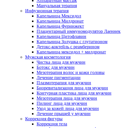
Аппаратный массаж
Мануальная терапия
Инфузионная терапия
Капельница Мексидол
Капельница Милдронат
Капельница Феринжект
Плацентарный иммуномодулятор Лаеннек
Капельница Цитофлавин
Капельница Золушка с глутатионом
Детокс-коктейль с реамберином
Капельница мексидол + милдронат
Мужская косметология
Чистка лица для мужчин
Ботокс для мужчин
Мезотерапия волос и кожи головы
Лечение пигментации
Плазмотерапия для мужчин
Биоревитализация лица для мужчин
Контурная пластика лица для мужчин
Мезотерапия лица для мужчин
Пилинг лица для мужчин
Уход за кожей лица для мужчин
Лечение прыщей у мужчин
Коррекция фигуры
Коррекция тела