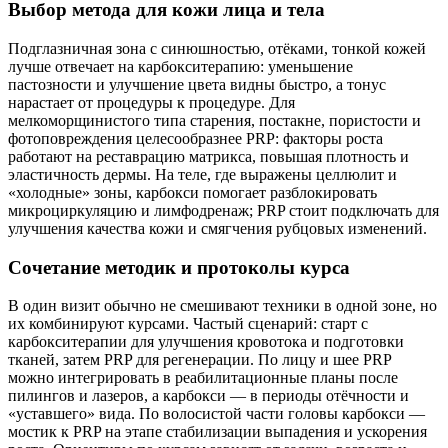
Выбор метода для кожи лица и тела
Подглазничная зона с синюшностью, отёками, тонкой кожей
лучше отвечает на карбокситерапию: уменьшение
пастозности и улучшение цвета видны быстро, а тонус
нарастает от процедуры к процедуре. Для
мелкоморщинистого типа старения, постакне, пористости и
фотоповреждения целесообразнее PRP: факторы роста
работают на реставрацию матрикса, повышая плотность и
эластичность дермы. На теле, где выражены целлюлит и
«холодные» зоны, карбокси помогает разблокировать
микроциркуляцию и лимфодренаж; PRP стоит подключать для
улучшения качества кожи и смягчения рубцовых изменений.
Сочетание методик и протоколы курса
В один визит обычно не смешивают техники в одной зоне, но
их комбинируют курсами. Частый сценарий: старт с
карбокситерапии для улучшения кровотока и подготовки
тканей, затем PRP для регенерации. По лицу и шее PRP
можно интегрировать в реабилитационные планы после
пилингов и лазеров, а карбокси — в периоды отёчности и
«уставшего» вида. По волосистой части головы карбокси —
мостик к PRP на этапе стабилизации выпадения и ускорения