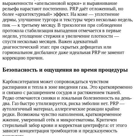
выраженности «апельсиновой корки» и выравнивание
рельефа нарастают постепенно. PRP даёт отложенный, но
более «архитектурный» эффект. На коже — уплотнение
дермы, улучшение тургора и текстуры через несколько недель,
пик — к третьему месяцу. В трихологии при соблюдении
протокола стабилизация выпадения отмечается в первые
недели, утолщение стержня и увеличение плотности —
спустя несколько месяцев. Важен адекватный
диагностический этап: при скрытых дефицитах или
гормональном дисбалансе даже идеальная PRP не заменит
коррекцию причин.
Безопасность и ощущения во время процедуры
Карбокситерапия может сопровождаться чувством
распирания и тепла в зоне введения газа. Это кратковременно
и связано с расширением сосудов и растяжением тканей.
Редко отмечаются синяки и локальная болезненность на день-
два. Газ быстро утилизируется, риска эмболии нет. PRP —
аутологичный материал, аллергические реакции крайне
редки. Возможны чувство наполнения, кратковременное
жжение, умеренный отёк и микрогематомы. Критичен
стерильный забор крови и корректная центрифуга: от этого
зависит концентрация тромбоцитов и предсказуемость