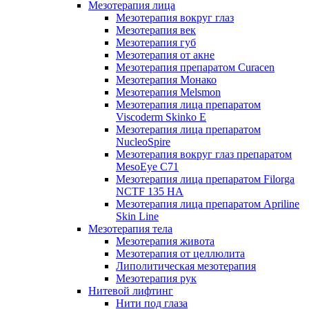
Мезотерапия лица
Мезотерапия вокруг глаз
Мезотерапия век
Мезотерапия губ
Мезотерапия от акне
Мезотерапия препаратом Curacen
Мезотерапия Монако
Мезотерапия Melsmon
Мезотерапия лица препаратом
Viscoderm Skinko E
Мезотерапия лица препаратом
NucleoSpire
Мезотерапия вокруг глаз препаратом
MesoEye С71
Мезотерапия лица препаратом Filorga
NCTF 135 HA
Мезотерапия лица препаратом Apriline
Skin Line
Мезотерапия тела
Мезотерапия живота
Мезотерапия от целлюлита
Липолитическая мезотерапия
Мезотерапия рук
Нитевой лифтинг
Нити под глаза