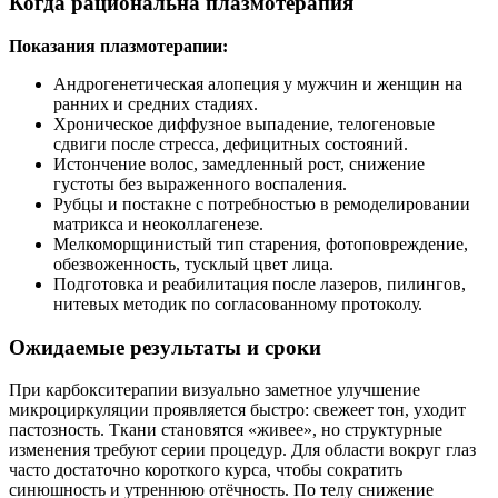
Когда рациональна плазмотерапия
Показания плазмотерапии:
Андрогенетическая алопеция у мужчин и женщин на
ранних и средних стадиях.
Хроническое диффузное выпадение, телогеновые
сдвиги после стресса, дефицитных состояний.
Истончение волос, замедленный рост, снижение
густоты без выраженного воспаления.
Рубцы и постакне с потребностью в ремоделировании
матрикса и неоколлагенезе.
Мелкоморщинистый тип старения, фотоповреждение,
обезвоженность, тусклый цвет лица.
Подготовка и реабилитация после лазеров, пилингов,
нитевых методик по согласованному протоколу.
Ожидаемые результаты и сроки
При карбокситерапии визуально заметное улучшение
микроциркуляции проявляется быстро: свежеет тон, уходит
пастозность. Ткани становятся «живее», но структурные
изменения требуют серии процедур. Для области вокруг глаз
часто достаточно короткого курса, чтобы сократить
синюшность и утреннюю отёчность. По телу снижение