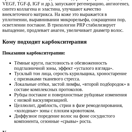
VEGF, TGF-β, IGF и др.), запускают регенерацию, ангиогенез,
синтез коллагена и эластина, улучшают качество
внеклеточного матрикса. На коже это выражается в
уплотнении, выравнивании микрорельефа, сокращении пор,
осветлении постакне. В трихологии PRP стабилизирует
выпадение, продлевает анаген, увеличивает диаметр волос.
Кому подходит карбокситерапия
Показания карбокситерапии:
Тёмные круги, пастозность и обезвоженность
подглазничной зоны, эффект «усталого взгляда».
Тусклый тон лица, серость курильщика, хроностарение
с признаками тканевого стресса.
Локальные отёки, застой лимфы, «второй подбородок» в
составе комплексных протоколов.
Рубцы постакне и поверхностные рубцовые изменения
с низкой васкуляризацией.
Целлюлит, дряблость, стрии в фазе ремоделирования,
«холодные» зоны с плохим кровотоком.
Диффузное поредение волос на фоне сосудистого
компонента, сезонные «срывы» роста.