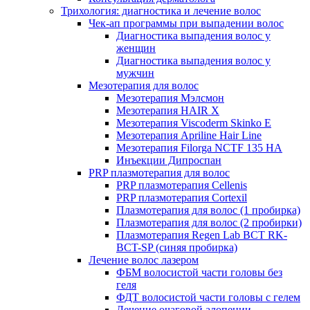
Трихология: диагностика и лечение волос
Чек-ап программы при выпадении волос
Диагностика выпадения волос у
женщин
Диагностика выпадения волос у
мужчин
Мезотерапия для волос
Мезотерапия Мэлсмон
Мезотерапия HAIR X
Мезотерапия Viscoderm Skinko E
Мезотерапия Apriline Hair Line
Мезотерапия Filorga NCTF 135 HA
Инъекции Дипроспан
PRP плазмотерапия для волос
PRP плазмотерапия Cellenis
PRP плазмотерапия Cortexil
Плазмотерапия для волос (1 пробирка)
Плазмотерапия для волос (2 пробирки)
Плазмотерапия Regen Lab BCT RK-
BCT-SP (синяя пробирка)
Лечение волос лазером
ФБМ волосистой части головы без
геля
ФДТ волосистой части головы с гелем
Лечение очаговой алопеции