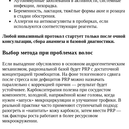
Аутоиммунные заболевания в активности, системные
инфекции, лихорадка.
Беременность, лактация, тяжёлые формы акне и розацеа
в стадии обострения.
Аллергия на антикоагулянты в пробирках, если
используются соответствующие реагенты.
Любой инвазивный протокол стартует только после очной
консультации, сбора анамнеза и базовой диагностики.
Выбор метода при проблемах волос
Если выпадение обусловлено в основном андрогенетическим
механизмом, рациональной базой будет PRP с достаточной
концентрацией тромбоцитов. На фоне телогенового сдвига
после стресса или дефицитов PRP можно назначать
параллельно с коррекцией причин — результат будет
устойчивее. Карбокситерапия полезна при сосудистом
компоненте, холодной, напряжённой коже головы, когда
нужен «запуск» микроциркуляции и улучшение трофики. В
реальной практике часто применяют ступенчатый подход:
разогреть и «напитать» кожу карбокси, затем ввести PRP —
так факторы роста работают в более ресурсовом
микроокружении.