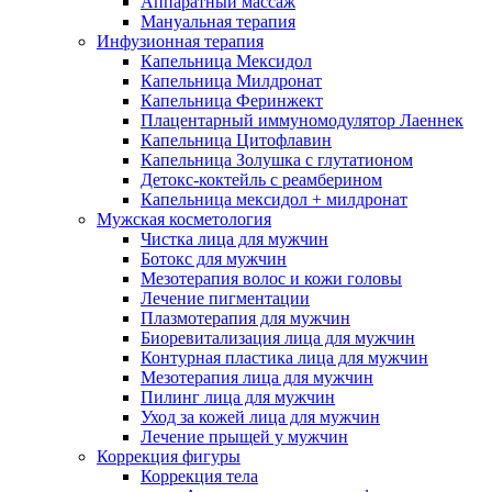
Аппаратный массаж
Мануальная терапия
Инфузионная терапия
Капельница Мексидол
Капельница Милдронат
Капельница Феринжект
Плацентарный иммуномодулятор Лаеннек
Капельница Цитофлавин
Капельница Золушка с глутатионом
Детокс-коктейль с реамберином
Капельница мексидол + милдронат
Мужская косметология
Чистка лица для мужчин
Ботокс для мужчин
Мезотерапия волос и кожи головы
Лечение пигментации
Плазмотерапия для мужчин
Биоревитализация лица для мужчин
Контурная пластика лица для мужчин
Мезотерапия лица для мужчин
Пилинг лица для мужчин
Уход за кожей лица для мужчин
Лечение прыщей у мужчин
Коррекция фигуры
Коррекция тела