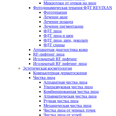
Микротоки от отеков на лице
Фотодинамическая терапия ФДТ REVIXAN
Фототерапия
Лечение акне
Лечение розацеа
Лечение пигментации
ФДТ лица
ФДТ лица и шеи
ФДТ лица, шеи, декольте
ФДТ спины
Аппаратная диагностика кожи
RF-лифтинг лица
Игольчатый RF лифтинг
Игольчатый RF лифтинг лица
Эстетическая косметология
Компьютерная дерматоскопия
Чистка лица
Аппаратная чистка лица
Ультразвуковая чистка лица
Комбинированная чистка лица
Атравматическая чистка лица
Ручная чистка лица
Механическая чистка лица
Чистка лица от черных точек
Чистка лица от угрей