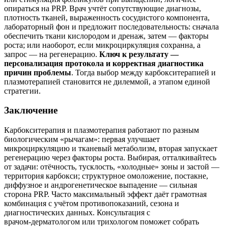
опираться на PRP. Врач учтёт сопутствующие диагнозы,
плотность тканей, выраженность сосудистого компонента,
лабораторный фон и предложит последовательность: сначала
обеспечить ткани кислородом и дренаж, затем — факторы
роста; или наоборот, если микроциркуляция сохранна, а
запрос — на регенерацию.
Ключ к результату —
персонализация протокола и корректная диагностика
причин проблемы
. Тогда выбор между карбокситерапией и
плазмотерапией становится не дилеммой, а этапом единой
стратегии.
Заключение
Карбокситерапия и плазмотерапия работают по разным
биологическим «рычагам»: первая улучшает
микроциркуляцию и тканевый метаболизм, вторая запускает
регенерацию через факторы роста. Выбирая, отталкивайтесь
от задачи: отёчность, тусклость, «холодные» зоны и застой —
территория карбокси; структурное омоложение, постакне,
диффузное и андрогенетическое выпадение — сильная
сторона PRP. Часто максимальный эффект даёт грамотная
комбинация с учётом противопоказаний, сезона и
диагностических данных. Консультация с
врачом‑дерматологом или трихологом поможет собрать