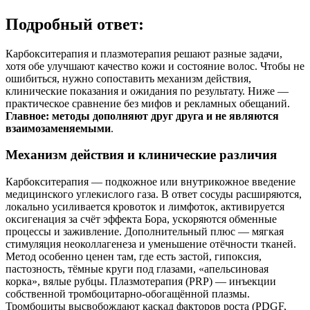
Подробный ответ:
Карбокситерапия и плазмотерапия решают разные задачи,
хотя обе улучшают качество кожи и состояние волос. Чтобы не
ошибиться, нужно сопоставить механизм действия,
клинические показания и ожидания по результату. Ниже —
практическое сравнение без мифов и рекламных обещаний.
Главное: методы дополняют друг друга и не являются
взаимозаменяемыми
.
Механизм действия и клинические различия
Карбокситерапия — подкожное или внутрикожное введение
медицинского углекислого газа. В ответ сосуды расширяются,
локально усиливается кровоток и лимфоток, активируется
оксигенация за счёт эффекта Бора, ускоряются обменные
процессы и заживление. Дополнительный плюс — мягкая
стимуляция неоколлагенеза и уменьшение отёчности тканей.
Метод особенно ценен там, где есть застой, гипоксия,
пастозность, тёмные круги под глазами, «апельсиновая
корка», вялые рубцы. Плазмотерапия (PRP) — инъекции
собственной тромбоцитарно-обогащённой плазмы.
Тромбоциты высвобождают каскад факторов роста (PDGF,