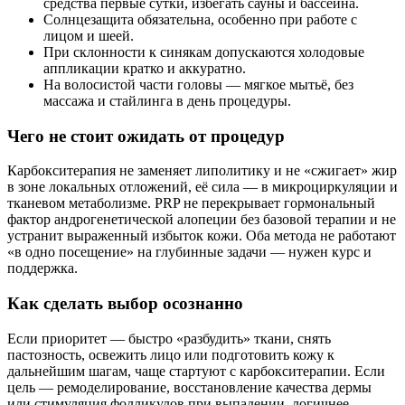
средства первые сутки, избегать сауны и бассейна.
Солнцезащита обязательна, особенно при работе с
лицом и шеей.
При склонности к синякам допускаются холодовые
аппликации кратко и аккуратно.
На волосистой части головы — мягкое мытьё, без
массажа и стайлинга в день процедуры.
Чего не стоит ожидать от процедур
Карбокситерапия не заменяет липолитику и не «сжигает» жир
в зоне локальных отложений, её сила — в микроциркуляции и
тканевом метаболизме. PRP не перекрывает гормональный
фактор андрогенетической алопеции без базовой терапии и не
устранит выраженный избыток кожи. Оба метода не работают
«в одно посещение» на глубинные задачи — нужен курс и
поддержка.
Как сделать выбор осознанно
Если приоритет — быстро «разбудить» ткани, снять
пастозность, освежить лицо или подготовить кожу к
дальнейшим шагам, чаще стартуют с карбокситерапии. Если
цель — ремоделирование, восстановление качества дермы
или стимуляция фолликулов при выпадении, логичнее