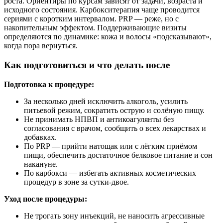
роста. Ориентиры по курсам зависят от задачи, возраста и
исходного состояния. Карбокситерапия чаще проводится
сериями с коротким интервалом. PRP — реже, но с
накопительным эффектом. Поддерживающие визиты
определяются по динамике: кожа и волосы «подсказывают»,
когда пора вернуться.
Как подготовиться и что делать после
Подготовка к процедуре:
За несколько дней исключить алкоголь, усилить
питьевой режим, сократить острую и солёную пищу.
Не принимать НПВП и антикоагулянты без
согласования с врачом, сообщить о всех лекарствах и
добавках.
По PRP — прийти натощак или с лёгким приёмом
пищи, обеспечить достаточное белковое питание и сон
накануне.
По карбокси — избегать активных косметических
процедур в зоне за сутки‑двое.
Уход после процедуры:
Не трогать зону инъекций, не наносить агрессивные