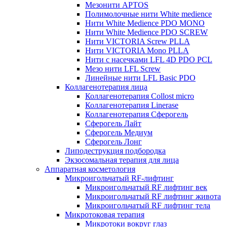
Мезонити APTOS
Полимолочные нити White medience
Нити White Medience PDO MONO
Нити White Medience PDO SCREW
Нити VICTORIA Screw PLLA
Нити VICTORIA Mono PLLA
Нити с насечками LFL 4D PDO PCL
Мезо нити LFL Screw
Линейные нити LFL Basic PDO
Коллагенотерапия лица
Коллагенотерапия Collost micro
Коллагенотерапия Linerase
Коллагенотерапия Сферогель
Сферогель Лайт
Сферогель Медиум
Сферогель Лонг
Липодеструкция подбородка
Экзосомальная терапия для лица
Аппаратная косметология
Микроигольчатый RF-лифтинг
Микроигольчатый RF лифтинг век
Микроигольчатый RF лифтинг живота
Микроигольчатый RF лифтинг тела
Микротоковая терапия
Микротоки вокруг глаз