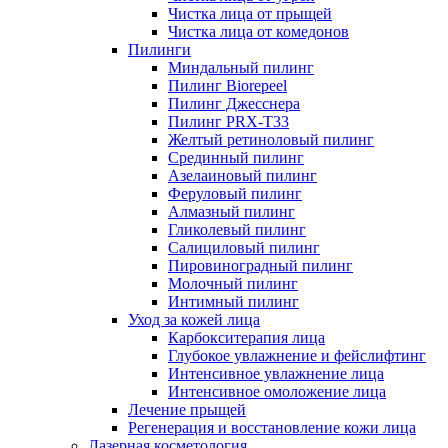
Чистка лица от прыщей
Чистка лица от комедонов
Пилинги
Миндальный пилинг
Пилинг Biorepeel
Пилинг Джесснера
Пилинг PRX-T33
Желтый ретиноловый пилинг
Срединный пилинг
Азелаиновый пилинг
Феруловый пилинг
Алмазный пилинг
Гликолевый пилинг
Салициловый пилинг
Пировиноградный пилинг
Молочный пилинг
Интимный пилинг
Уход за кожей лица
Карбокситерапия лица
Глубокое увлажнение и фейслифтинг
Интенсивное увлажнение лица
Интенсивное омоложение лица
Лечение прыщей
Регенерация и восстановление кожи лица
Лазерная косметология