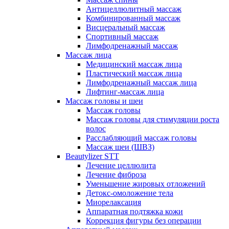
Антицеллюлитный массаж
Комбинированный массаж
Висцеральный массаж
Спортивный массаж
Лимфодренажный массаж
Массаж лица
Медицинский массаж лица
Пластический массаж лица
Лимфодренажный массаж лица
Лифтинг-массаж лица
Массаж головы и шеи
Массаж головы
Массаж головы для стимуляции роста
волос
Расслабляющий массаж головы
Массаж шеи (ШВЗ)
Beautylizer STT
Лечение целлюлита
Лечение фиброза
Уменьшение жировых отложений
Детокс-омоложение тела
Миорелаксация
Аппаратная подтяжка кожи
Коррекция фигуры без операции