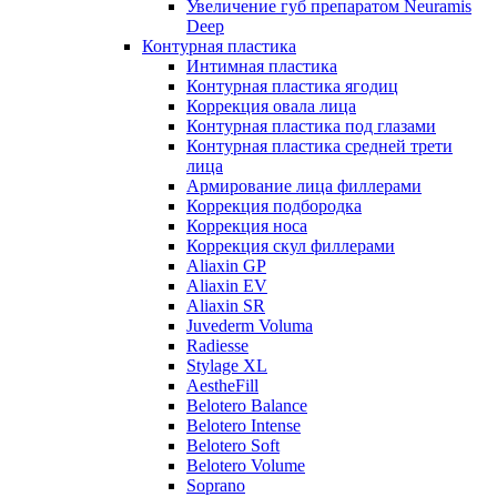
Увеличение губ препаратом Neuramis
Deep
Контурная пластика
Интимная пластика
Контурная пластика ягодиц
Коррекция овала лица
Контурная пластика под глазами
Контурная пластика средней трети
лица
Армирование лица филлерами
Коррекция подбородка
Коррекция носа
Коррекция скул филлерами
Aliaxin GP
Aliaxin EV
Aliaxin SR
Juvederm Voluma
Radiesse
Stylage XL
AestheFill
Belotero Balance
Belotero Intense
Belotero Soft
Belotero Volume
Soprano