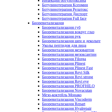
Инъекции ботулотоксина
Ботулинотерапия Ксеомин
Ботулинотерапия Релатокс
Ботулинотерапия Диспорт
Ботулинотерапия Full face
Биоревитализация
Биоревитализация губ
Биоревитализация вокруг глаз
Биоревитализация рук
Биоревитализация шеи и декольте
Уколы пептидов для лица
Биоревитализация мезовартон
Биоревитализация мезоксантин
Биоревитализация Filorga
Биоревитализация Plinest
Биоревитализация Plinest Fast
Биоревитализация Revi Silk
Биоревитализация Revi strong
Биоревитализация Revi eye
Биоревитализация PROFHILO
Биоревитализация Novacutan
Мезо-коктейль Монако
Биоревитализация Viscoderm
Биоревитализация Repart
Биоревитализация Hyalrepair