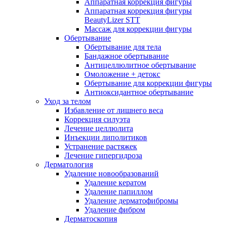
Аппаратная коррекция фигуры
Аппаратная коррекция фигуры
BeautyLizer STT
Массаж для коррекции фигуры
Обертывание
Обертывание для тела
Бандажное обертывание
Антицеллюлитное обертывание
Омоложение + детокс
Обертывание для коррекции фигуры
Антиоксидантное обертывание
Уход за телом
Избавление от лишнего веса
Коррекция силуэта
Лечение целлюлита
Инъекции липолитиков
Устранение растяжек
Лечение гипергидроза
Дерматология
Удаление новообразований
Удаление кератом
Удаление папиллом
Удаление дерматофибромы
Удаление фибром
Дерматоскопия