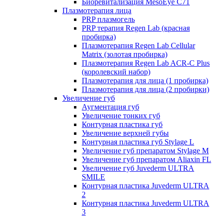
Биоревитализация MesoEye C71
Плазмотерапия лица
PRP плазмогель
PRP терапия Regen Lab (красная
пробирка)
Плазмотерапия Regen Lab Cellular
Matrix (золотая пробирка)
Плазмотерапия Regen Lab ACR-C Plus
(королевский набор)
Плазмотерапия для лица (1 пробирка)
Плазмотерапия для лица (2 пробирки)
Увеличение губ
Аугментация губ
Увеличение тонких губ
Контурная пластика губ
Увеличение верхней губы
Контурная пластика губ Stylage L
Увеличение губ препаратом Stylage M
Увеличение губ препаратом Aliaxin FL
Увеличение губ Juvederm ULTRA
SMILE
Контурная пластика Juvederm ULTRA
2
Контурная пластика Juvederm ULTRA
3