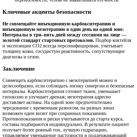
Ключевые акценты безопасности
Не совмещайте инъекционную карбокситерапию и
инъекционную мезотерапию в один день на одной зоне.
Интервалы в три–пять дней между сессиями на лице —
золотой стандарт стартовых протоколов.
Подбор коктейля
и экспозиции CO2 всегда персонифицирован, учитывает
толщину кожи, сосудистую реактивность, сопутствующие
диагнозы и сезон.
Заключение
Совмещать карбокситерапию с мезотерапией можно и
целесообразно, если соблюдать логику синергии и безопасные
интервалы. Карбокситерапия готовит ткани, уменьшает
гипоксию и улучшает дренаж; мезотерапия адресно
доставляет активы. На одной зоне предпочтительно
чередование с временным разносом, на разных зонах
возможен один визит при сохранных показаниях.
Противопоказания и риски учитываются до старта курса,
составы подбираются индивидуально. В результате пациент
получает более ровный тон, лучшую гидратацию,
управляемое уменьшение пастозности и поддерживающий