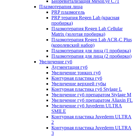
Биоревитализация MesoEye C71
Плазмотерапия лица
PRP плазмогель
PRP терапия Regen Lab (красная
пробирка)
Плазмотерапия Regen Lab Cellular
Matrix (золотая пробирка)
Плазмотерапия Regen Lab ACR-C Plus
(королевский набор)
Плазмотерапия для лица (1 пробирка)
Плазмотерапия для лица (2 пробирки)
Увеличение губ
Аугментация губ
Увеличение тонких губ
Контурная пластика губ
Увеличение верхней губы
Контурная пластика губ Stylage L
Увеличение губ препаратом Stylage M
Увеличение губ препаратом Aliaxin FL
Увеличение губ Juvederm ULTRA
SMILE
Контурная пластика Juvederm ULTRA
2
Контурная пластика Juvederm ULTRA
3