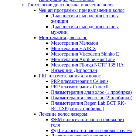
Трихология: диагностика и лечение волос
Чек-ап программы при выпадении волос
Диагностика выпадения волос у
женщин
Диагностика выпадения волос у
мужчин
Мезотерапия для волос
Мезотерапия Мэлсмон
Мезотерапия HAIR X
Мезотерапия Viscoderm Skinko E
Мезотерапия Apriline Hair Line
Мезотерапия Filorga NCTF 135 HA
Инъекции Дипроспан
PRP плазмотерапия для волос
PRP плазмотерапия Cellenis
PRP плазмотерапия Cortexil
Плазмотерапия для волос (1 пробирка)
Плазмотерапия для волос (2 пробирки)
Плазмотерапия Regen Lab BCT RK-
BCT-SP (синяя пробирка)
Лечение волос лазером
ФБМ волосистой части головы без
геля
ФДТ волосистой части головы с гелем
Лечение очаговой алопеции