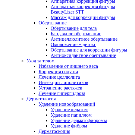
Аппаратная коррекция фигуры
Аппаратная коррекция фигуры
BeautyLizer STT
Массаж для коррекции фигуры
Обертывание
Обертывание для тела
Бандажное обертывание
Антицеллюлитное обертывание
Омоложение + детокс
Обертывание для коррекции фигуры
Антиоксидантное обертывание
Уход за телом
Избавление от лишнего веса
Коррекция силуэта
Лечение целлюлита
Инъекции липолитиков
Устранение растяжек
Лечение гипергидроза
Дерматология
Удаление новообразований
Удаление кератом
Удаление папиллом
Удаление дерматофибромы
Удаление фибром
Дерматоскопия