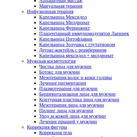
Аппаратный массаж
Мануальная терапия
Инфузионная терапия
Капельница Мексидол
Капельница Милдронат
Капельница Феринжект
Плацентарный иммуномодулятор Лаеннек
Капельница Цитофлавин
Капельница Золушка с глутатионом
Детокс-коктейль с реамберином
Капельница мексидол + милдронат
Мужская косметология
Чистка лица для мужчин
Ботокс для мужчин
Мезотерапия волос и кожи головы
Лечение пигментации
Плазмотерапия для мужчин
Биоревитализация лица для мужчин
Контурная пластика лица для мужчин
Мезотерапия лица для мужчин
Пилинг лица для мужчин
Уход за кожей лица для мужчин
Лечение прыщей у мужчин
Коррекция фигуры
Коррекция тела