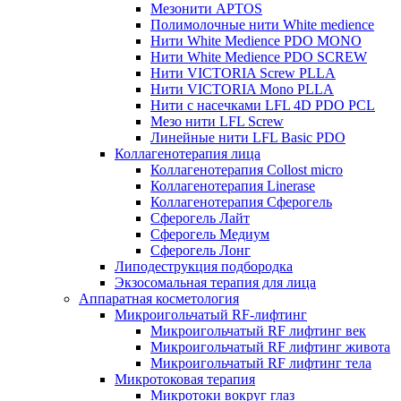
Мезонити APTOS
Полимолочные нити White medience
Нити White Medience PDO MONO
Нити White Medience PDO SCREW
Нити VICTORIA Screw PLLA
Нити VICTORIA Mono PLLA
Нити с насечками LFL 4D PDO PCL
Мезо нити LFL Screw
Линейные нити LFL Basic PDO
Коллагенотерапия лица
Коллагенотерапия Collost micro
Коллагенотерапия Linerase
Коллагенотерапия Сферогель
Сферогель Лайт
Сферогель Медиум
Сферогель Лонг
Липодеструкция подбородка
Экзосомальная терапия для лица
Аппаратная косметология
Микроигольчатый RF-лифтинг
Микроигольчатый RF лифтинг век
Микроигольчатый RF лифтинг живота
Микроигольчатый RF лифтинг тела
Микротоковая терапия
Микротоки вокруг глаз