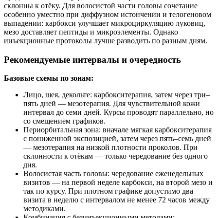
склонны к отёку. Для волосистой части головы сочетание
особенно уместно при диффузном истончении и телогеновом
выпадении: карбокси улучшает микроциркуляцию луковиц,
мезо доставляет пептиды и микроэлементы. Однако
инъекционные протоколы лучше разводить по разным дням.
Рекомендуемые интервалы и очередность
Базовые схемы по зонам:
Лицо, шея, декольте: карбокситерапия, затем через три–
пять дней — мезотерапия. Для чувствительной кожи
интервал до семи дней. Курсы проводят параллельно, но
со смещением графиков.
Периорбитальная зона: вначале мягкая карбокситерапия
с пониженной экспозицией, затем через пять–семь дней
— мезотерапия на низкой плотности проколов. При
склонности к отёкам — только чередование без одного
дня.
Волосистая часть головы: чередование еженедельных
визитов — на первой неделе карбокси, на второй мезо и
так по курсу. При плотном графике допустимо два
визита в неделю с интервалом не менее 72 часов между
методиками.
Комбинация с безинъекционными методами: