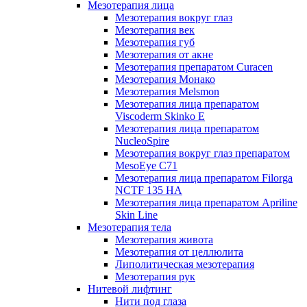
Мезотерапия лица
Мезотерапия вокруг глаз
Мезотерапия век
Мезотерапия губ
Мезотерапия от акне
Мезотерапия препаратом Curacen
Мезотерапия Монако
Мезотерапия Melsmon
Мезотерапия лица препаратом
Viscoderm Skinko E
Мезотерапия лица препаратом
NucleoSpire
Мезотерапия вокруг глаз препаратом
MesoEye С71
Мезотерапия лица препаратом Filorga
NCTF 135 HA
Мезотерапия лица препаратом Apriline
Skin Line
Мезотерапия тела
Мезотерапия живота
Мезотерапия от целлюлита
Липолитическая мезотерапия
Мезотерапия рук
Нитевой лифтинг
Нити под глаза