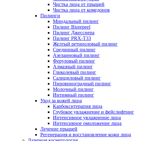
Чистка лица от прыщей
Чистка лица от комедонов
Пилинги
Миндальный пилинг
Пилинг Biorepeel
Пилинг Джесснера
Пилинг PRX-T33
Желтый ретиноловый пилинг
Срединный пилинг
Азелаиновый пилинг
Феруловый пилинг
Алмазный пилинг
Гликолевый пилинг
Салициловый пилинг
Пировиноградный пилинг
Молочный пилинг
Интимный пилинг
Уход за кожей лица
Карбокситерапия лица
Глубокое увлажнение и фейслифтинг
Интенсивное увлажнение лица
Интенсивное омоложение лица
Лечение прыщей
Регенерация и восстановление кожи лица
Лазерная косметология