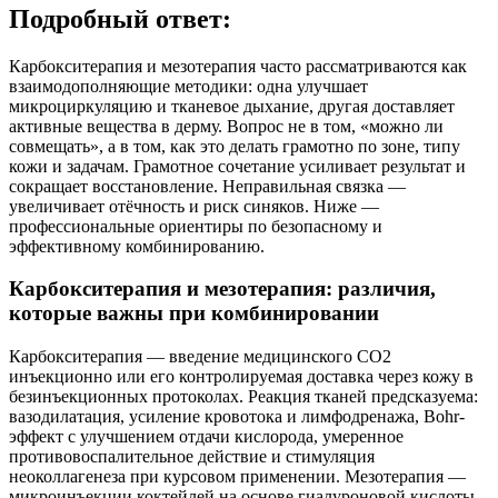
Подробный ответ:
Карбокситерапия и мезотерапия часто рассматриваются как
взаимодополняющие методики: одна улучшает
микроциркуляцию и тканевое дыхание, другая доставляет
активные вещества в дерму. Вопрос не в том, «можно ли
совмещать», а в том, как это делать грамотно по зоне, типу
кожи и задачам. Грамотное сочетание усиливает результат и
сокращает восстановление. Неправильная связка —
увеличивает отёчность и риск синяков. Ниже —
профессиональные ориентиры по безопасному и
эффективному комбинированию.
Карбокситерапия и мезотерапия: различия,
которые важны при комбинировании
Карбокситерапия — введение медицинского CO2
инъекционно или его контролируемая доставка через кожу в
безинъекционных протоколах. Реакция тканей предсказуема:
вазодилатация, усиление кровотока и лимфодренажа, Bohr-
эффект с улучшением отдачи кислорода, умеренное
противовоспалительное действие и стимуляция
неоколлагенеза при курсовом применении. Мезотерапия —
микроинъекции коктейлей на основе гиалуроновой кислоты,