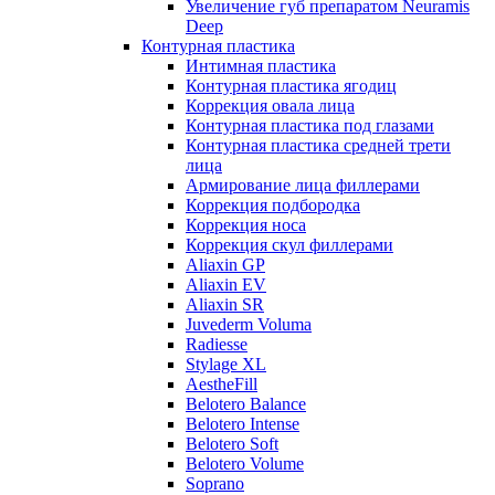
Увеличение губ препаратом Neuramis
Deep
Контурная пластика
Интимная пластика
Контурная пластика ягодиц
Коррекция овала лица
Контурная пластика под глазами
Контурная пластика средней трети
лица
Армирование лица филлерами
Коррекция подбородка
Коррекция носа
Коррекция скул филлерами
Aliaxin GP
Aliaxin EV
Aliaxin SR
Juvederm Voluma
Radiesse
Stylage XL
AestheFill
Belotero Balance
Belotero Intense
Belotero Soft
Belotero Volume
Soprano