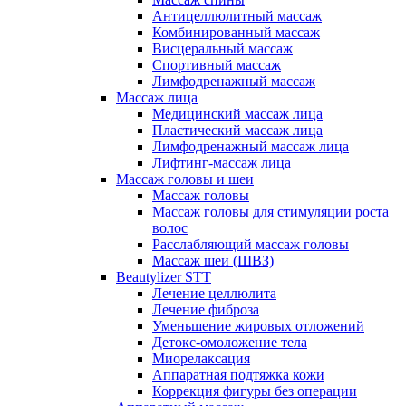
Антицеллюлитный массаж
Комбинированный массаж
Висцеральный массаж
Спортивный массаж
Лимфодренажный массаж
Массаж лица
Медицинский массаж лица
Пластический массаж лица
Лимфодренажный массаж лица
Лифтинг-массаж лица
Массаж головы и шеи
Массаж головы
Массаж головы для стимуляции роста
волос
Расслабляющий массаж головы
Массаж шеи (ШВЗ)
Beautylizer STT
Лечение целлюлита
Лечение фиброза
Уменьшение жировых отложений
Детокс-омоложение тела
Миорелаксация
Аппаратная подтяжка кожи
Коррекция фигуры без операции