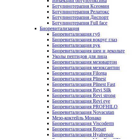
Инъекции ботулотоксина
Ботулинотерапия Ксеомин
Ботулинотерапия Релатокс
Ботулинотерапия Диспорт
Ботулинотерапия Full face
Биоревитализация
Биоревитализация губ
Биоревитализация вокруг глаз
Биоревитализация рук
Биоревитализация шеи и декольте
Уколы пептидов для лица
Биоревитализация мезовартон
Биоревитализация мезоксантин
Биоревитализация Filorga
Биоревитализация Plinest
Биоревитализация Plinest Fast
Биоревитализация Revi Silk
Биоревитализация Revi strong
Биоревитализация Revi eye
Биоревитализация PROFHILO
Биоревитализация Novacutan
Мезо-коктейль Монако
Биоревитализация Viscoderm
Биоревитализация Repart
Биоревитализация Hyalrepair