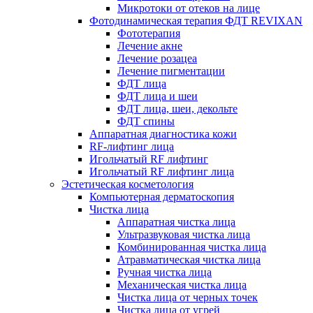
Микротоки от отеков на лице
Фотодинамическая терапия ФДТ REVIXAN
Фототерапия
Лечение акне
Лечение розацеа
Лечение пигментации
ФДТ лица
ФДТ лица и шеи
ФДТ лица, шеи, декольте
ФДТ спины
Аппаратная диагностика кожи
RF-лифтинг лица
Игольчатый RF лифтинг
Игольчатый RF лифтинг лица
Эстетическая косметология
Компьютерная дерматоскопия
Чистка лица
Аппаратная чистка лица
Ультразвуковая чистка лица
Комбинированная чистка лица
Атравматическая чистка лица
Ручная чистка лица
Механическая чистка лица
Чистка лица от черных точек
Чистка лица от угрей