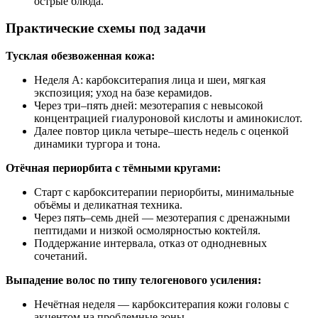
острые блюда.
Практические схемы под задачи
Тусклая обезвоженная кожа:
Неделя А: карбокситерапия лица и шеи, мягкая
экспозиция; уход на базе керамидов.
Через три–пять дней: мезотерапия с невысокой
концентрацией гиалуроновой кислоты и аминокислот.
Далее повтор цикла четыре–шесть недель с оценкой
динамики тургора и тона.
Отёчная периорбита с тёмными кругами:
Старт с карбокситерапии периорбиты, минимальные
объёмы и деликатная техника.
Через пять–семь дней — мезотерапия с дренажными
пептидами и низкой осмолярностью коктейля.
Поддержание интервала, отказ от однодневных
сочетаний.
Выпадение волос по типу телогенового усиления:
Нечётная неделя — карбокситерапия кожи головы с
акцентом на проблемные зоны.