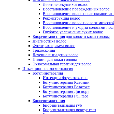
Лечение секущихся волос
Восстановление поврежденных волос
Восстановление волос после окрашиван
Реконструкция волос
Восстановление волос после химическо
Восстановление и уход за волосами пос
Глубокое увлажнение сухих волос
Биоревитализация для волос и кожи головы
Диагностика волос
Фототрихограмма волос
Трихоскопия
Лечение выпадения волос
Пилинг для кожи головы
Экзосомальная терапия для волос
Инъекционная косметология
Ботулинотерапия
Инъекции ботулотоксина
Ботулинотерапия Ксеомин
Ботулинотерапия Релатокс
Ботулинотерапия Диспорт
Ботулинотерапия Full face
Биоревитализация
Биоревитализация губ
Биоревитализация вокруг глаз