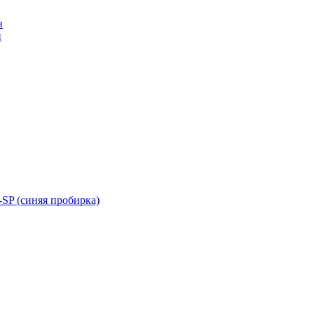
н
н
SP (синяя пробирка)