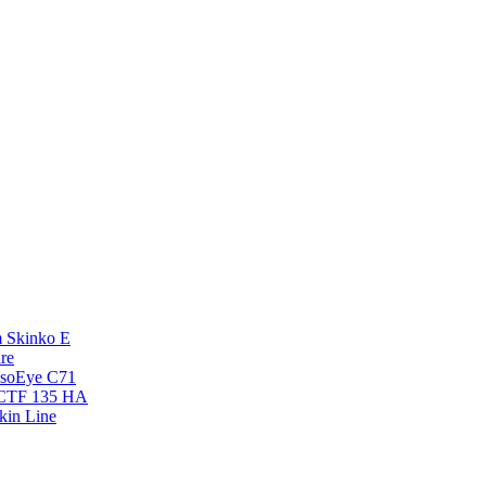
 Skinko E
re
esoEye С71
NCTF 135 HA
kin Line