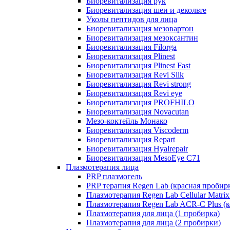
Биоревитализация рук
Биоревитализация шеи и декольте
Уколы пептидов для лица
Биоревитализация мезовартон
Биоревитализация мезоксантин
Биоревитализация Filorga
Биоревитализация Plinest
Биоревитализация Plinest Fast
Биоревитализация Revi Silk
Биоревитализация Revi strong
Биоревитализация Revi eye
Биоревитализация PROFHILO
Биоревитализация Novacutan
Мезо-коктейль Монако
Биоревитализация Viscoderm
Биоревитализация Repart
Биоревитализация Hyalrepair
Биоревитализация MesoEye C71
Плазмотерапия лица
PRP плазмогель
PRP терапия Regen Lab (красная пробир
Плазмотерапия Regen Lab Cellular Matrix
Плазмотерапия Regen Lab ACR-C Plus (к
Плазмотерапия для лица (1 пробирка)
Плазмотерапия для лица (2 пробирки)