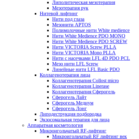
Липолитическая мезотерапия
Мезотерапия рук
Нитевой лифтинг
Нити под глаза
Мезонити APTOS
Полимолочные нити White medience
Нити White Medience PDO MONO
Нити White Medience PDO SCREW
Нити VICTORIA Screw PLLA
Нити VICTORIA Mono PLLA
Нити с насечками LFL 4D PDO PCL
Мезо нити LFL Screw
Линейные нити LFL Basic PDO
Коллагенотерапия лица
Коллагенотерапия Collost micro
Коллагенотерапия Linerase
Коллагенотерапия Сферогель
Сферогель Лайт
Сферогель Медиум
Сферогель Лонг
Липодеструкция подбородка
Экзосомальная терапия для лица
Аппаратная косметология
Микроигольчатый RF-лифтинг
Микроигольчатый RF лифтинг век