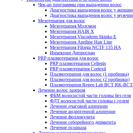
Чек-ап программы при выпадении волос
Диагностика выпадения волос у женщи
Диагностика выпадения волос у мужчи
Мезотерапия для волос
Мезотерапия Мэлсмон
Мезотерапия HAIR X
Мезотерапия Viscoderm Skinko E
Мезотерапия Apriline Hair Line
Мезотерапия Filorga NCTF 135 HA
Инъекции Дипроспан
PRP плазмотерапия для волос
PRP плазмотерапия Cellenis
PRP плазмотерапия Cortexil
Плазмотерапия для волос (1 пробирка)
Плазмотерапия для волос (2 пробирки)
Плазмотерапия Regen Lab BCT RK-BCT-
Лечение волос лазером
ФБМ волосистой части головы без геля
ФДТ волосистой части головы с гелем
Лечение очаговой алопеции
Лечение андрогенной алопеции
Лечение фолликулита
Лечение себорейного дерматита
Лечение псориаза
Лечение и восстановление волос