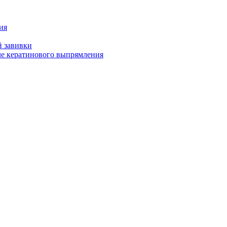
ия
й завивки
ле кератинового выпрямления