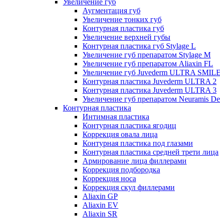
Увеличение губ
Аугментация губ
Увеличение тонких губ
Контурная пластика губ
Увеличение верхней губы
Контурная пластика губ Stylage L
Увеличение губ препаратом Stylage M
Увеличение губ препаратом Aliaxin FL
Увеличение губ Juvederm ULTRA SMIL
Контурная пластика Juvederm ULTRA 2
Контурная пластика Juvederm ULTRA 3
Увеличение губ препаратом Neuramis De
Контурная пластика
Интимная пластика
Контурная пластика ягодиц
Коррекция овала лица
Контурная пластика под глазами
Контурная пластика средней трети лица
Армирование лица филлерами
Коррекция подбородка
Коррекция носа
Коррекция скул филлерами
Aliaxin GP
Aliaxin EV
Aliaxin SR