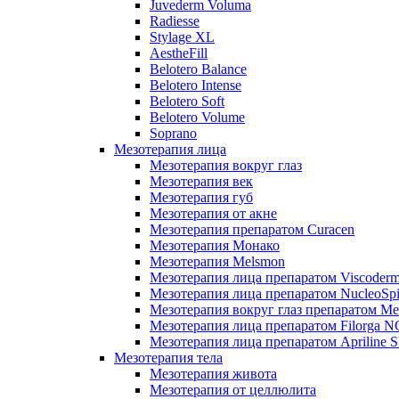
Juvederm Voluma
Radiesse
Stylage XL
AestheFill
Belotero Balance
Belotero Intense
Belotero Soft
Belotero Volume
Soprano
Мезотерапия лица
Мезотерапия вокруг глаз
Мезотерапия век
Мезотерапия губ
Мезотерапия от акне
Мезотерапия препаратом Curacen
Мезотерапия Монако
Мезотерапия Melsmon
Мезотерапия лица препаратом Viscoderm
Мезотерапия лица препаратом NucleoSpi
Мезотерапия вокруг глаз препаратом M
Мезотерапия лица препаратом Filorga 
Мезотерапия лица препаратом Apriline S
Мезотерапия тела
Мезотерапия живота
Мезотерапия от целлюлита