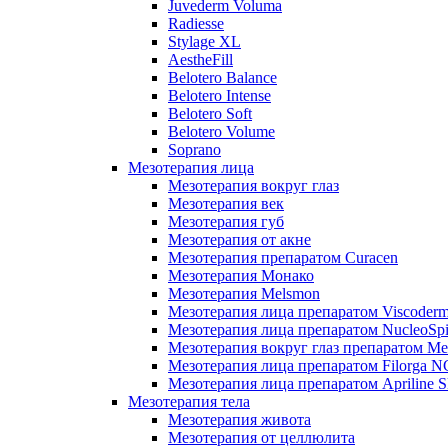
Juvederm Voluma
Radiesse
Stylage XL
AestheFill
Belotero Balance
Belotero Intense
Belotero Soft
Belotero Volume
Soprano
Мезотерапия лица
Мезотерапия вокруг глаз
Мезотерапия век
Мезотерапия губ
Мезотерапия от акне
Мезотерапия препаратом Curacen
Мезотерапия Монако
Мезотерапия Melsmon
Мезотерапия лица препаратом Viscoderm
Мезотерапия лица препаратом NucleoSpi
Мезотерапия вокруг глаз препаратом M
Мезотерапия лица препаратом Filorga 
Мезотерапия лица препаратом Apriline S
Мезотерапия тела
Мезотерапия живота
Мезотерапия от целлюлита