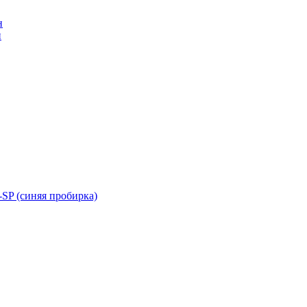
н
н
SP (синяя пробирка)