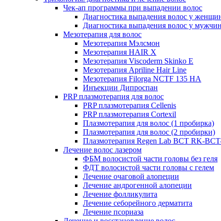
Чек-ап программы при выпадении волос
Диагностика выпадения волос у женщи
Диагностика выпадения волос у мужчи
Мезотерапия для волос
Мезотерапия Мэлсмон
Мезотерапия HAIR X
Мезотерапия Viscoderm Skinko E
Мезотерапия Apriline Hair Line
Мезотерапия Filorga NCTF 135 HA
Инъекции Дипроспан
PRP плазмотерапия для волос
PRP плазмотерапия Cellenis
PRP плазмотерапия Cortexil
Плазмотерапия для волос (1 пробирка)
Плазмотерапия для волос (2 пробирки)
Плазмотерапия Regen Lab BCT RK-BCT-
Лечение волос лазером
ФБМ волосистой части головы без геля
ФДТ волосистой части головы с гелем
Лечение очаговой алопеции
Лечение андрогенной алопеции
Лечение фолликулита
Лечение себорейного дерматита
Лечение псориаза
Лечение и восстановление волос