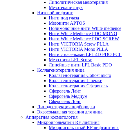
Липолитическая мезотерапия
Мезотерапия рук
Нитевой лифтинг
Нити под глаза
Мезонити APTOS
Полимолочные нити White medience
Нити White Medience PDO MONO
Нити White Medience PDO SCREW
Нити VICTORIA Screw PLLA
Нити VICTORIA Mono PLLA
Нити с насечками LFL 4D PDO PCL
Мезо нити LFL Screw
Линейные нити LFL Basic PDO
Коллагенотерапия лица
Коллагенотерапия Collost micro
Коллагенотерапия Linerase
Коллагенотерапия Сферогель
Сферогель Лайт
Сферогель Медиум
Сферогель Лонг
Липодеструкция подбородка
Экзосомальная терапия для лица
Аппаратная косметология
Микроигольчатый RF-лифтинг
Микроигольчатый RF лифтинг век