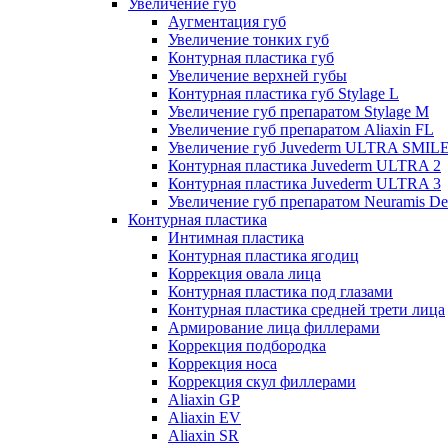
Увеличение губ
Аугментация губ
Увеличение тонких губ
Контурная пластика губ
Увеличение верхней губы
Контурная пластика губ Stylage L
Увеличение губ препаратом Stylage M
Увеличение губ препаратом Aliaxin FL
Увеличение губ Juvederm ULTRA SMIL
Контурная пластика Juvederm ULTRA 2
Контурная пластика Juvederm ULTRA 3
Увеличение губ препаратом Neuramis De
Контурная пластика
Интимная пластика
Контурная пластика ягодиц
Коррекция овала лица
Контурная пластика под глазами
Контурная пластика средней трети лица
Армирование лица филлерами
Коррекция подбородка
Коррекция носа
Коррекция скул филлерами
Aliaxin GP
Aliaxin EV
Aliaxin SR