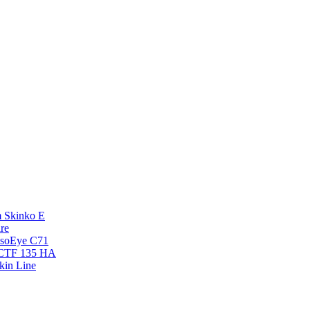
 Skinko E
re
esoEye С71
NCTF 135 HA
kin Line