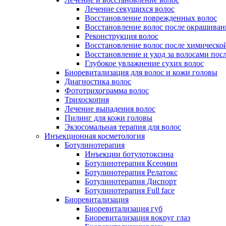
Лечение секущихся волос
Восстановление поврежденных волос
Восстановление волос после окрашиван
Реконструкция волос
Восстановление волос после химическо
Восстановление и уход за волосами пос
Глубокое увлажнение сухих волос
Биоревитализация для волос и кожи головы
Диагностика волос
Фототрихограмма волос
Трихоскопия
Лечение выпадения волос
Пилинг для кожи головы
Экзосомальная терапия для волос
Инъекционная косметология
Ботулинотерапия
Инъекции ботулотоксина
Ботулинотерапия Ксеомин
Ботулинотерапия Релатокс
Ботулинотерапия Диспорт
Ботулинотерапия Full face
Биоревитализация
Биоревитализация губ
Биоревитализация вокруг глаз