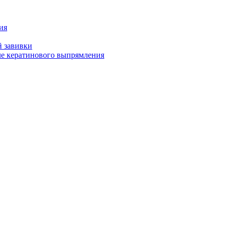
ия
й завивки
ле кератинового выпрямления