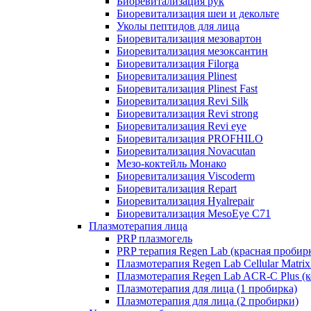
Биоревитализация рук
Биоревитализация шеи и декольте
Уколы пептидов для лица
Биоревитализация мезовартон
Биоревитализация мезоксантин
Биоревитализация Filorga
Биоревитализация Plinest
Биоревитализация Plinest Fast
Биоревитализация Revi Silk
Биоревитализация Revi strong
Биоревитализация Revi eye
Биоревитализация PROFHILO
Биоревитализация Novacutan
Мезо-коктейль Монако
Биоревитализация Viscoderm
Биоревитализация Repart
Биоревитализация Hyalrepair
Биоревитализация MesoEye C71
Плазмотерапия лица
PRP плазмогель
PRP терапия Regen Lab (красная пробир
Плазмотерапия Regen Lab Cellular Matrix
Плазмотерапия Regen Lab ACR-C Plus (к
Плазмотерапия для лица (1 пробирка)
Плазмотерапия для лица (2 пробирки)