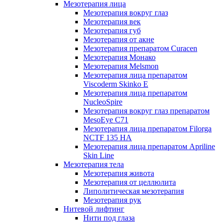
Мезотерапия лица
Мезотерапия вокруг глаз
Мезотерапия век
Мезотерапия губ
Мезотерапия от акне
Мезотерапия препаратом Curacen
Мезотерапия Монако
Мезотерапия Melsmon
Мезотерапия лица препаратом
Viscoderm Skinko E
Мезотерапия лица препаратом
NucleoSpire
Мезотерапия вокруг глаз препаратом
MesoEye С71
Мезотерапия лица препаратом Filorga
NCTF 135 HA
Мезотерапия лица препаратом Apriline
Skin Line
Мезотерапия тела
Мезотерапия живота
Мезотерапия от целлюлита
Липолитическая мезотерапия
Мезотерапия рук
Нитевой лифтинг
Нити под глаза