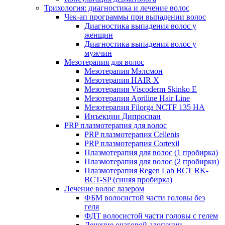
Трихология: диагностика и лечение волос
Чек-ап программы при выпадении волос
Диагностика выпадения волос у
женщин
Диагностика выпадения волос у
мужчин
Мезотерапия для волос
Мезотерапия Мэлсмон
Мезотерапия HAIR X
Мезотерапия Viscoderm Skinko E
Мезотерапия Apriline Hair Line
Мезотерапия Filorga NCTF 135 HA
Инъекции Дипроспан
PRP плазмотерапия для волос
PRP плазмотерапия Cellenis
PRP плазмотерапия Cortexil
Плазмотерапия для волос (1 пробирка)
Плазмотерапия для волос (2 пробирки)
Плазмотерапия Regen Lab BCT RK-
BCT-SP (синяя пробирка)
Лечение волос лазером
ФБМ волосистой части головы без
геля
ФДТ волосистой части головы с гелем
Лечение очаговой алопеции