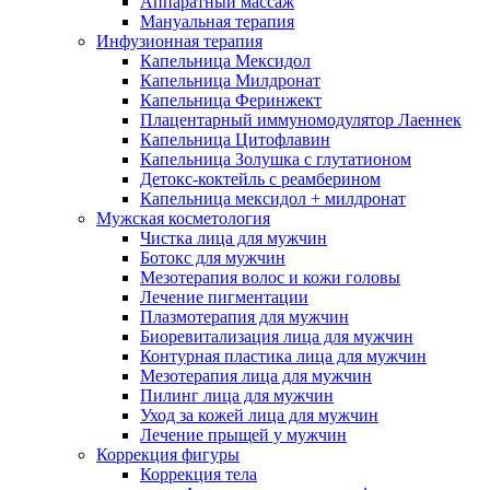
Аппаратный массаж
Мануальная терапия
Инфузионная терапия
Капельница Мексидол
Капельница Милдронат
Капельница Феринжект
Плацентарный иммуномодулятор Лаеннек
Капельница Цитофлавин
Капельница Золушка с глутатионом
Детокс-коктейль с реамберином
Капельница мексидол + милдронат
Мужская косметология
Чистка лица для мужчин
Ботокс для мужчин
Мезотерапия волос и кожи головы
Лечение пигментации
Плазмотерапия для мужчин
Биоревитализация лица для мужчин
Контурная пластика лица для мужчин
Мезотерапия лица для мужчин
Пилинг лица для мужчин
Уход за кожей лица для мужчин
Лечение прыщей у мужчин
Коррекция фигуры
Коррекция тела