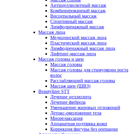
Антицеллюлитный массаж
Комбинированный массаж
Висцеральный массаж
Спортивный массаж
Лимфодренажный массаж
Массаж лица
Медицинский массаж лица
Пластический массаж лица
Лимфодренажный массаж лица
Лифтинг-массаж лица
Массаж головы и шеи
Массаж головы
Массаж головы для стимуляции роста
волос
Расслабляющий массаж головы
Массаж шеи (ШВЗ)
Beautylizer STT
Лечение целлюлита
Лечение фиброза
Уменьшение жировых отложений
Детокс-омоложение тела
Миорелаксация
Аппаратная подтяжка кожи
Коррекция фигуры без операции