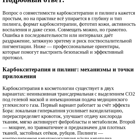
Вопрос о совместимости карбокситерапии и пилинга кажется
простым, но на практике всё упирается в глубину и тип
пилинга, формат карбокситерапии, фототип кожи, активность
воспаления и даже сезон. Совмещать можно, но грамотно.
Ошибка в последовательности или интервалах даёт
раздражение, затяжную эритему и риск поствоспалительной
пигментации. Ниже — профессиональные ориентиры,
которые помогут выстроить безопасный и эффективный
протокол.
Карбокситерапия и пилинг: механизмы и точки
приложения
Карбокситерапия в косметологии существует в двух
вариантах: неинвазивная трансдермальная с выделением CO2
под гелевой маской и инъекционная подача медицинского
углекислого газа. Первый вариант работает за счёт эффекта
Бора: локальная гиперкапния усиливает вазодилатацию,
перераспределяет кровоток, улучшает отдачу кислорода
тканям, мягко активирует фибробласты и метаболизм. Второй
— мощнее, но травматичнее и предназначен для плотных
тканей, застойных отёков, рубцов. Пилинги —
контролируемая кератокоагуляция и/или кератолиз.