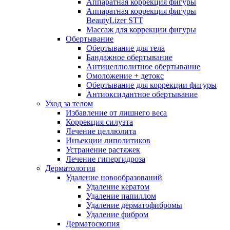
Аппаратная коррекция фигуры
Аппаратная коррекция фигуры
BeautyLizer STT
Массаж для коррекции фигуры
Обертывание
Обертывание для тела
Бандажное обертывание
Антицеллюлитное обертывание
Омоложение + детокс
Обертывание для коррекции фигуры
Антиоксидантное обертывание
Уход за телом
Избавление от лишнего веса
Коррекция силуэта
Лечение целлюлита
Инъекции липолитиков
Устранение растяжек
Лечение гипергидроза
Дерматология
Удаление новообразований
Удаление кератом
Удаление папиллом
Удаление дерматофибромы
Удаление фибром
Дерматоскопия