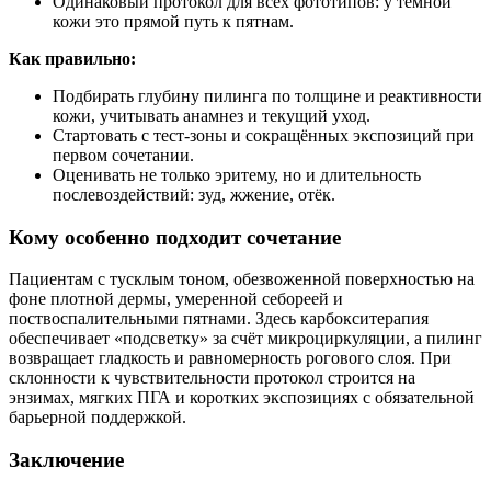
Одинаковый протокол для всех фототипов: у тёмной
кожи это прямой путь к пятнам.
Как правильно:
Подбирать глубину пилинга по толщине и реактивности
кожи, учитывать анамнез и текущий уход.
Стартовать с тест‑зоны и сокращённых экспозиций при
первом сочетании.
Оценивать не только эритему, но и длительность
послевоздействий: зуд, жжение, отёк.
Кому особенно подходит сочетание
Пациентам с тусклым тоном, обезвоженной поверхностью на
фоне плотной дермы, умеренной себореей и
поствоспалительными пятнами. Здесь карбокситерапия
обеспечивает «подсветку» за счёт микроциркуляции, а пилинг
возвращает гладкость и равномерность рогового слоя. При
склонности к чувствительности протокол строится на
энзимах, мягких ПГА и коротких экспозициях с обязательной
барьерной поддержкой.
Заключение