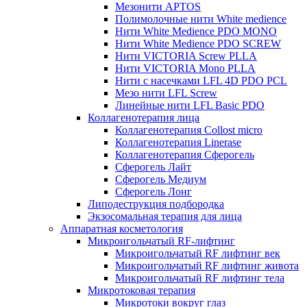
Мезонити APTOS
Полимолочные нити White medience
Нити White Medience PDO MONO
Нити White Medience PDO SCREW
Нити VICTORIA Screw PLLA
Нити VICTORIA Mono PLLA
Нити с насечками LFL 4D PDO PCL
Мезо нити LFL Screw
Линейные нити LFL Basic PDO
Коллагенотерапия лица
Коллагенотерапия Collost micro
Коллагенотерапия Linerase
Коллагенотерапия Сферогель
Сферогель Лайт
Сферогель Медиум
Сферогель Лонг
Липодеструкция подбородка
Экзосомальная терапия для лица
Аппаратная косметология
Микроигольчатый RF-лифтинг
Микроигольчатый RF лифтинг век
Микроигольчатый RF лифтинг живота
Микроигольчатый RF лифтинг тела
Микротоковая терапия
Микротоки вокруг глаз