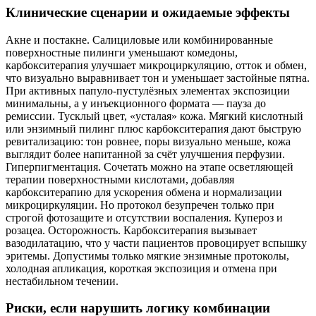
Клинические сценарии и ожидаемые эффекты
Акне и постакне. Салициловые или комбинированные
поверхностные пилинги уменьшают комедоны,
карбокситерапия улучшает микроциркуляцию, отток и обмен,
что визуально выравнивает тон и уменьшает застойные пятна.
При активных папуло‑пустулёзных элементах экспозиции
минимальны, а у инъекционного формата — пауза до
ремиссии. Тусклый цвет, «усталая» кожа. Мягкий кислотный
или энзимный пилинг плюс карбокситерапия дают быструю
ревитализацию: тон ровнее, поры визуально меньше, кожа
выглядит более напитанной за счёт улучшения перфузии.
Гиперпигментация. Сочетать можно на этапе осветляющей
терапии поверхностными кислотами, добавляя
карбокситерапию для ускорения обмена и нормализации
микроциркуляции. Но протокол безупречен только при
строгой фотозащите и отсутствии воспаления. Купероз и
розацеа. Осторожность. Карбокситерапия вызывает
вазодилатацию, что у части пациентов провоцирует вспышку
эритемы. Допустимы только мягкие энзимные протоколы,
холодная апликация, короткая экспозиция и отмена при
нестабильном течении.
Риски, если нарушить логику комбинации