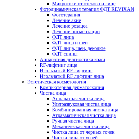
Микротоки от отеков на лице
Фотодинамическая терапия ФДТ REVIXAN
Фототерапия
Лечение акне
Лечение розацеа
Лечение пигментации
ФДТ лица
ФДТ лица и шеи
ФДТ лица, шеи, декольте
ФДТ спины
Аппаратная диагностика кожи
RF-лифтинг лица
Игольчатый RF лифтинг
Игольчатый RF лифтинг лица
Эстетическая косметология
Компьютерная дерматоскопия
Чистка лица
Аппаратная чистка лица
Ультразвуковая чистка лица
Комбинированная чистка лица
Атравматическая чистка лица
Ручная чистка лица
Механическая чистка лица
Чистка лица от черных точек
Чистка лица от угрей