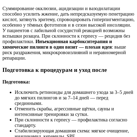
Суммирование окклюзии, ацидизации и вазодилатации
способно усилить жжение, дать непредсказуемую пенетрацию
кислот, затянуть эритему, спровоцировать гиперпигментацию,
особенно у тёмных фототипов и в сезон высокой инсоляции.
У пациентов с лабильной сосудистой реакцией возможны
вспышки розацеа. При склонности к герпесу — рецидив без
профилактики.
Инъекционная карбокситерапия и
химические пилинги в один визит — плохая идея
: выше
риск раздражения, микрокровоизлияний и неравномерной
репарации.
Подготовка к процедурам и уход после
Подготовка:
Исключить ретиноиды для домашнего ухода за 3–5 дней
до мягких пилингов и за 7–14 дней — перед
срединными.
Отменить скрабы, агрессивные щётки, сауны и
интенсивные тренировки за сутки.
При склонности к герпесу — профилактика согласно
стандарту.
Стабилизирующая домашняя схема: мягкое очищение,
ниацинамид, керамиды, SPF.