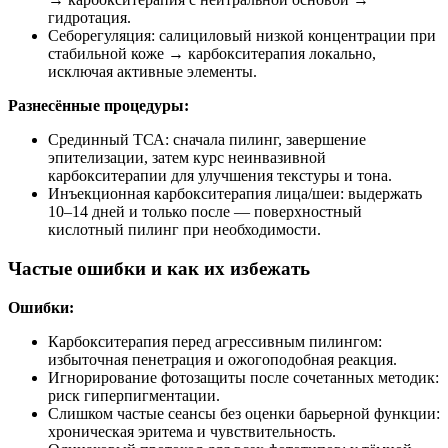
гидротация.
Себорегуляция: салициловый низкой концентрации при
стабильной коже → карбокситерапия локально,
исключая активные элементы.
Разнесённые процедуры:
Срединный ТСА: сначала пилинг, завершение
эпителизации, затем курс неинвазивной
карбокситерапии для улучшения текстуры и тона.
Инъекционная карбокситерапия лица/шеи: выдержать
10–14 дней и только после — поверхностный
кислотный пилинг при необходимости.
Частые ошибки и как их избежать
Ошибки:
Карбокситерапия перед агрессивным пилингом:
избыточная пенетрация и ожогоподобная реакция.
Игнорирование фотозащиты после сочетанных методик:
риск гиперпигментации.
Слишком частые сеансы без оценки барьерной функции:
хроническая эритема и чувствительность.