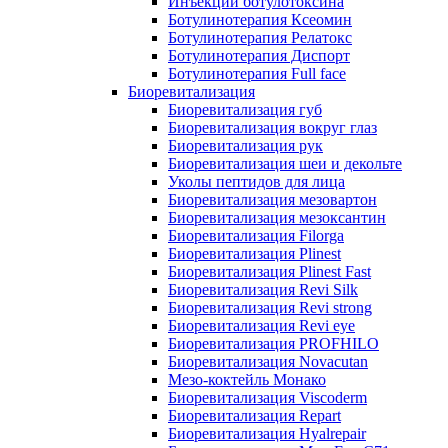
Инъекции ботулотоксина
Ботулинотерапия Ксеомин
Ботулинотерапия Релатокс
Ботулинотерапия Диспорт
Ботулинотерапия Full face
Биоревитализация
Биоревитализация губ
Биоревитализация вокруг глаз
Биоревитализация рук
Биоревитализация шеи и декольте
Уколы пептидов для лица
Биоревитализация мезовартон
Биоревитализация мезоксантин
Биоревитализация Filorga
Биоревитализация Plinest
Биоревитализация Plinest Fast
Биоревитализация Revi Silk
Биоревитализация Revi strong
Биоревитализация Revi eye
Биоревитализация PROFHILO
Биоревитализация Novacutan
Мезо-коктейль Монако
Биоревитализация Viscoderm
Биоревитализация Repart
Биоревитализация Hyalrepair