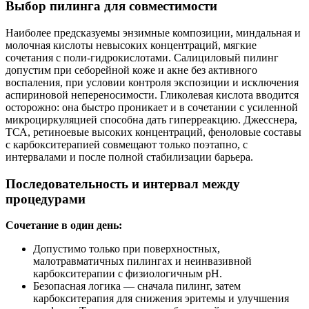
Выбор пилинга для совместимости
Наиболее предсказуемы энзимные композиции, миндальная и
молочная кислоты невысоких концентраций, мягкие
сочетания с поли‑гидрокислотами. Салициловый пилинг
допустим при себорейной коже и акне без активного
воспаления, при условии контроля экспозиции и исключения
аспириновой непереносимости. Гликолевая кислота вводится
осторожно: она быстро проникает и в сочетании с усиленной
микроциркуляцией способна дать гиперреакцию. Джесснера,
ТСА, ретиноевые высоких концентраций, феноловые составы
с карбокситерапией совмещают только поэтапно, с
интервалами и после полной стабилизации барьера.
Последовательность и интервал между
процедурами
Сочетание в один день:
Допустимо только при поверхностных,
малотравматичных пилингах и неинвазивной
карбокситерапии с физиологичным pH.
Безопасная логика — сначала пилинг, затем
карбокситерапия для снижения эритемы и улучшения