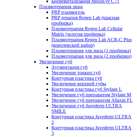
Биоревитализация MesoEye C71
Плазмотерапия лица
PRP плазмогель
PRP терапия Regen Lab (красная
пробирка)
Плазмотерапия Regen Lab Cellular
Matrix (золотая пробирка)
Плазмотерапия Regen Lab ACR-C Plus
(королевский набор)
Плазмотерапия для лица (1 пробирка)
Плазмотерапия для лица (2 пробирки)
Увеличение губ
Аугментация губ
Увеличение тонких губ
Контурная пластика губ
Увеличение верхней губы
Контурная пластика губ Stylage L
Увеличение губ препаратом Stylage M
Увеличение губ препаратом Aliaxin FL
Увеличение губ Juvederm ULTRA
SMILE
Контурная пластика Juvederm ULTRA
2
Контурная пластика Juvederm ULTRA
3