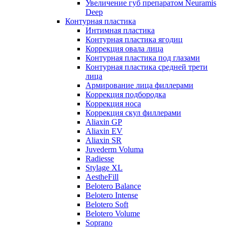
Увеличение губ препаратом Neuramis
Deep
Контурная пластика
Интимная пластика
Контурная пластика ягодиц
Коррекция овала лица
Контурная пластика под глазами
Контурная пластика средней трети
лица
Армирование лица филлерами
Коррекция подбородка
Коррекция носа
Коррекция скул филлерами
Aliaxin GP
Aliaxin EV
Aliaxin SR
Juvederm Voluma
Radiesse
Stylage XL
AestheFill
Belotero Balance
Belotero Intense
Belotero Soft
Belotero Volume
Soprano