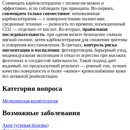
Совмещать карбокситерапию с пилингом можно и
эффективно, если соблюдать три принципа. Во‑первых,
совмещаем только совместимое
: неинвазивная
карбокситерапия — с поверхностными пилингами;
срединные техники — разносить по времени; инъекционный
CO2 — отдельно от кислот. Во‑вторых,
правильная
последовательность
: при одном визите безопаснее сначала
мягкий пилинг, затем карбокситерапия для снижения эритемы
и ускорения восстановления. В‑третьих,
контроль риска
пигментации и воспаления
: фотопротекция, барьерный уход,
индивидуальная экспозиция и отказ от агрессии при высоких
фототипах и сосудистой лабильности. Такой подход даёт
видимый, но предсказуемый результат — ровный тон, лучшее
качество поверхности и более «живое» кровоснабжение кожи
без затяжной реабилитации.
Категория вопроса
Медицинская косметология
Возможные заболевания
Акне (угревая болезнь)