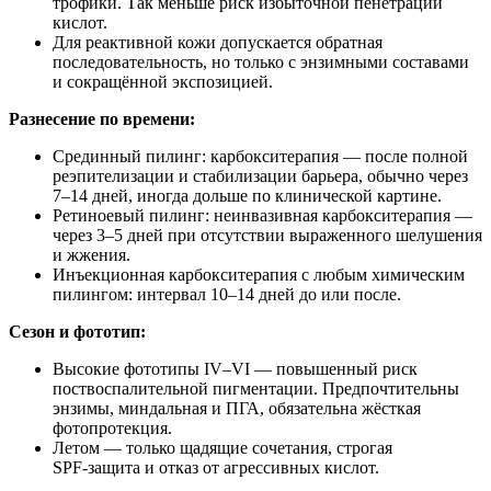
трофики. Так меньше риск избыточной пенетрации
кислот.
Для реактивной кожи допускается обратная
последовательность, но только с энзимными составами
и сокращённой экспозицией.
Разнесение по времени:
Срединный пилинг: карбокситерапия — после полной
реэпителизации и стабилизации барьера, обычно через
7–14 дней, иногда дольше по клинической картине.
Ретиноевый пилинг: неинвазивная карбокситерапия —
через 3–5 дней при отсутствии выраженного шелушения
и жжения.
Инъекционная карбокситерапия с любым химическим
пилингом: интервал 10–14 дней до или после.
Сезон и фототип:
Высокие фототипы IV–VI — повышенный риск
поствоспалительной пигментации. Предпочтительны
энзимы, миндальная и ПГА, обязательна жёсткая
фотопротекция.
Летом — только щадящие сочетания, строгая
SPF‑защита и отказ от агрессивных кислот.