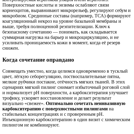
Поверхностные кислоты и энзимы ослабляют связи
корнеоцитов, выравнивают микрорельеф, регулируют себум и
микробиом. Срединные составы (например, ТСА) формируют
коагуляционный некроз на уровне базальной мембраны и
выше, требуя полноценной реэпителизации. Ключ к
безопасному сочетанию — понимать, как складывается
суммарная нагрузка на барьер и микроциркуляцию, и не
усиливать проницаемость кожи в момент, когда её резерв
снижен.
Когда сочетание оправдано
Совмещать уместно, когда целимся одновременно в тусклый
цвет, лёгкую себорегуляцию, поствоспалительные пятна,
мелкие рубчики постакне, отёчность мягких тканей. В этих
сценариях мягкий пилинг снимает избыточный роговой слой
и нормализует pH поверхности, а карбокситерапия улучшает
трофику, ускоряет восстановление и делает результат
визуально «свежее».
Оптимально сочетать неинвазивную
карбокситерапию с поверхностными пилингами
на
стабильных концентрациях и с проверенным pH.
Инъекционную карбокситерапию в один визит с химическим
пилингом не комбинируют.