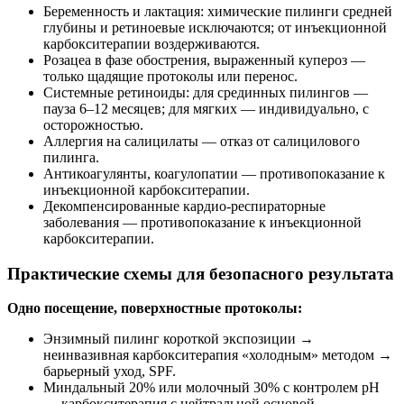
Беременность и лактация: химические пилинги средней
глубины и ретиноевые исключаются; от инъекционной
карбокситерапии воздерживаются.
Розацеа в фазе обострения, выраженный купероз —
только щадящие протоколы или перенос.
Системные ретиноиды: для срединных пилингов —
пауза 6–12 месяцев; для мягких — индивидуально, с
осторожностью.
Аллергия на салицилаты — отказ от салицилового
пилинга.
Антикоагулянты, коагулопатии — противопоказание к
инъекционной карбокситерапии.
Декомпенсированные кардио‑респираторные
заболевания — противопоказание к инъекционной
карбокситерапии.
Практические схемы для безопасного результата
Одно посещение, поверхностные протоколы:
Энзимный пилинг короткой экспозиции →
неинвазивная карбокситерапия «холодным» методом →
барьерный уход, SPF.
Миндальный 20% или молочный 30% с контролем pH
→ карбокситерапия с нейтральной основой →