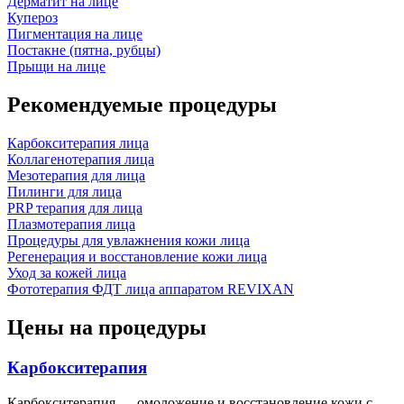
Дерматит на лице
Купероз
Пигментация на лице
Постакне (пятна, рубцы)
Прыщи на лице
Рекомендуемые процедуры
Карбокситерапия лица
Коллагенотерапия лица
Мезотерапия для лица
Пилинги для лица
PRP терапия для лица
Плазмотерапия лица
Процедуры для увлажнения кожи лица
Регенерация и восстановление кожи лица
Уход за кожей лица
Фототерапия ФДТ лица аппаратом REVIXAN
Цены на процедуры
Карбокситерапия
Карбокситерапия — омоложение и восстановление кожи с