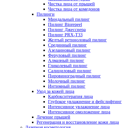
Чистка лица от прыщей
Чистка лица от комедонов
Пилинги
Миндальный пилинг
Пилинг Biorepeel
Пилинг Джесснера
Пилинг PRX-T33
Желтый ретиноловый пилинг
Срединный пилинг
Азелаиновый пилинг
Феруловый пилинг
Алмазный пилинг
Гликолевый пилинг
Салициловый пилинг
Пировиноградный пилинг
Молочный пилинг
Интимный пилинг
Уход за кожей лица
Карбокситерапия лица
Глубокое увлажнение и фейслифтинг
Интенсивное увлажнение лица
Интенсивное омоложение лица
Лечение прыщей
Регенерация и восстановление кожи лица
Лазерная косметология