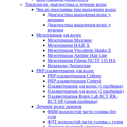
Трихология: диагностика и лечение волос
Чек-ап программы при выпадении волос
Диагностика выпадения волос у
женщин
Диагностика выпадения волос у
мужчин
Мезотерапия для волос
Мезотерапия Мэлсмон
Мезотерапия HAIR X
Мезотерапия Viscoderm Skinko E
Мезотерапия Apriline Hair Line
Мезотерапия Filorga NCTF 135 HA
Инъекции Дипроспан
PRP плазмотерапия для волос
PRP плазмотерапия Cellenis
PRP плазмотерапия Cortexil
Плазмотерапия для волос (1 пробирка)
Плазмотерапия для волос (2 пробирки)
Плазмотерапия Regen Lab BCT RK-
BCT-SP (синяя пробирка)
Лечение волос лазером
ФБМ волосистой части головы без
геля
ФДТ волосистой части головы с гелем
Лечение очаговой алопеции