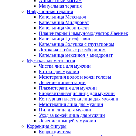
Аппаратный массаж
Мануальная терапия
Инфузионная терапия
Капельница Мексидол
Капельница Милдронат
Капельница Феринжект
Плацентарный иммуномодулятор Лаеннек
Капельница Цитофлавин
Капельница Золушка с глутатионом
Детокс-коктейль с реамберином
Капельница мексидол + милдронат
Мужская косметология
Чистка лица для мужчин
Ботокс для мужчин
Мезотерапия волос и кожи головы
Лечение пигментации
Плазмотерапия для мужчин
Биоревитализация лица для мужчин
Контурная пластика лица для мужчин
Мезотерапия лица для мужчин
Пилинг лица для мужчин
Уход за кожей лица для мужчин
Лечение прыщей у мужчин
Коррекция фигуры
Коррекция тела