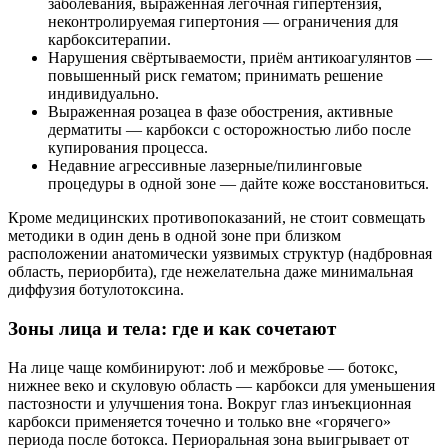
заболевания, выраженная лёгочная гипертензия,
неконтролируемая гипертония — ограничения для
карбокситерапии.
Нарушения свёртываемости, приём антикоагулянтов —
повышенный риск гематом; принимать решение
индивидуально.
Выраженная розацеа в фазе обострения, активные
дерматиты — карбокси с осторожностью либо после
купирования процесса.
Недавние агрессивные лазерные/пилинговые
процедуры в одной зоне — дайте коже восстановиться.
Кроме медицинских противопоказаний, не стоит совмещать
методики в один день в одной зоне при близком
расположении анатомически уязвимых структур (надбровная
область, периорбита), где нежелательна даже минимальная
диффузия ботулотоксина.
Зоны лица и тела: где и как сочетают
На лице чаще комбинируют: лоб и межбровье — ботокс,
нижнее веко и скуловую область — карбокси для уменьшения
пастозности и улучшения тона. Вокруг глаз инъекционная
карбокси применяется точечно и только вне «горячего»
периода после ботокса. Периоральная зона выигрывает от