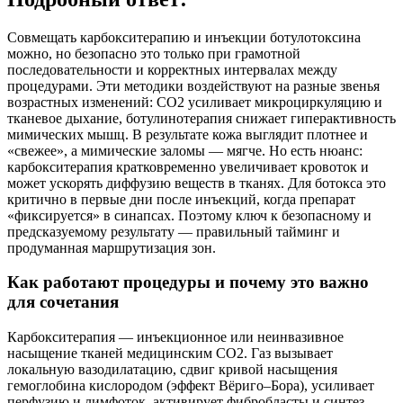
Совмещать карбокситерапию и инъекции ботулотоксина
можно, но безопасно это только при грамотной
последовательности и корректных интервалах между
процедурами. Эти методики воздействуют на разные звенья
возрастных изменений: CO2 усиливает микроциркуляцию и
тканевое дыхание, ботулинотерапия снижает гиперактивность
мимических мышц. В результате кожа выглядит плотнее и
«свежее», а мимические заломы — мягче. Но есть нюанс:
карбокситерапия кратковременно увеличивает кровоток и
может ускорять диффузию веществ в тканях. Для ботокса это
критично в первые дни после инъекций, когда препарат
«фиксируется» в синапсах. Поэтому ключ к безопасному и
предсказуемому результату — правильный тайминг и
продуманная маршрутизация зон.
Как работают процедуры и почему это важно
для сочетания
Карбокситерапия — инъекционное или неинвазивное
насыщение тканей медицинским CO2. Газ вызывает
локальную вазодилатацию, сдвиг кривой насыщения
гемоглобина кислородом (эффект Вёриго–Бора), усиливает
перфузию и лимфоток, активирует фибробласты и синтез