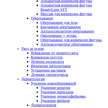
Аппаратная коррекция фигуры
Аппаратная коррекция фигуры
BeautyLizer STT
Массаж для коррекции фигуры
Обертывание
Обертывание для тела
Бандажное обертывание
Антицеллюлитное обертывание
Омоложение + детокс
Обертывание для коррекции фигуры
Антиоксидантное обертывание
Уход за телом
Избавление от лишнего веса
Коррекция силуэта
Лечение целлюлита
Инъекции липолитиков
Устранение растяжек
Лечение гипергидроза
Дерматология
Удаление новообразований
Удаление кератом
Удаление папиллом
Удаление дерматофибромы
Удаление фибром
Дерматоскопия