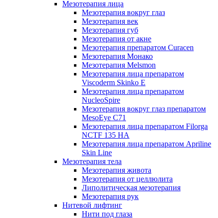
Мезотерапия лица
Мезотерапия вокруг глаз
Мезотерапия век
Мезотерапия губ
Мезотерапия от акне
Мезотерапия препаратом Curacen
Мезотерапия Монако
Мезотерапия Melsmon
Мезотерапия лица препаратом
Viscoderm Skinko E
Мезотерапия лица препаратом
NucleoSpire
Мезотерапия вокруг глаз препаратом
MesoEye С71
Мезотерапия лица препаратом Filorga
NCTF 135 HA
Мезотерапия лица препаратом Apriline
Skin Line
Мезотерапия тела
Мезотерапия живота
Мезотерапия от целлюлита
Липолитическая мезотерапия
Мезотерапия рук
Нитевой лифтинг
Нити под глаза