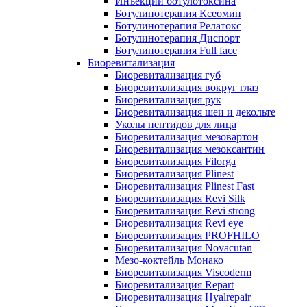
Инъекции ботулотоксина
Ботулинотерапия Ксеомин
Ботулинотерапия Релатокс
Ботулинотерапия Диспорт
Ботулинотерапия Full face
Биоревитализация
Биоревитализация губ
Биоревитализация вокруг глаз
Биоревитализация рук
Биоревитализация шеи и декольте
Уколы пептидов для лица
Биоревитализация мезовартон
Биоревитализация мезоксантин
Биоревитализация Filorga
Биоревитализация Plinest
Биоревитализация Plinest Fast
Биоревитализация Revi Silk
Биоревитализация Revi strong
Биоревитализация Revi eye
Биоревитализация PROFHILO
Биоревитализация Novacutan
Мезо-коктейль Монако
Биоревитализация Viscoderm
Биоревитализация Repart
Биоревитализация Hyalrepair