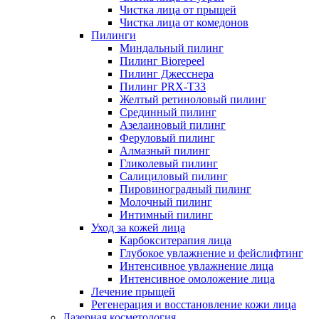
Чистка лица от прыщей
Чистка лица от комедонов
Пилинги
Миндальный пилинг
Пилинг Biorepeel
Пилинг Джесснера
Пилинг PRX-T33
Желтый ретиноловый пилинг
Срединный пилинг
Азелаиновый пилинг
Феруловый пилинг
Алмазный пилинг
Гликолевый пилинг
Салициловый пилинг
Пировиноградный пилинг
Молочный пилинг
Интимный пилинг
Уход за кожей лица
Карбокситерапия лица
Глубокое увлажнение и фейслифтинг
Интенсивное увлажнение лица
Интенсивное омоложение лица
Лечение прыщей
Регенерация и восстановление кожи лица
Лазерная косметология