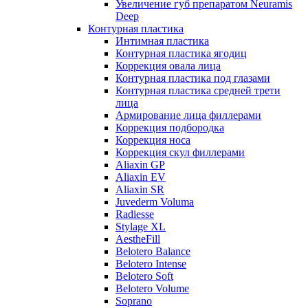
Увеличение губ препаратом Neuramis
Deep
Контурная пластика
Интимная пластика
Контурная пластика ягодиц
Коррекция овала лица
Контурная пластика под глазами
Контурная пластика средней трети
лица
Армирование лица филлерами
Коррекция подбородка
Коррекция носа
Коррекция скул филлерами
Aliaxin GP
Aliaxin EV
Aliaxin SR
Juvederm Voluma
Radiesse
Stylage XL
AestheFill
Belotero Balance
Belotero Intense
Belotero Soft
Belotero Volume
Soprano