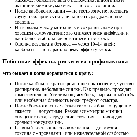
активной мимики; макияж — по согласованию.
После карбокситерапии — не греть зону, не посещать
сауну и солярий сутки, не наносить раздражающие
средства.
Интервалы между методиками сохранять даже при
хорошем самочувствии: это снижает риск диффузии и
даёт более стабильный эстетический эффект.
Оценка результата ботокса — через 10–14 дней;
карбокси — по нарастающему эффекту курса.
Побочные эффекты, риски и их профилактика
Что бывает и когда обращаться к врачу:
После карбокси: кратковременное покраснение, чувство
распирания, небольшие синяки. Как правило, проходят
самостоятельно. Усиливающаяся боль, выраженный отёк
или необычная бледность кожи требуют осмотра.
После ботулотоксина: лёгкая головная боль, ощущение
тяжести — допустимы. Резкая асимметрия мимики,
опущение века, затруднение глотания — повод для
срочной консультации.
Главный риск раннего совмещения — диффузия
токсина с «провалами» или нежелательной слабостью