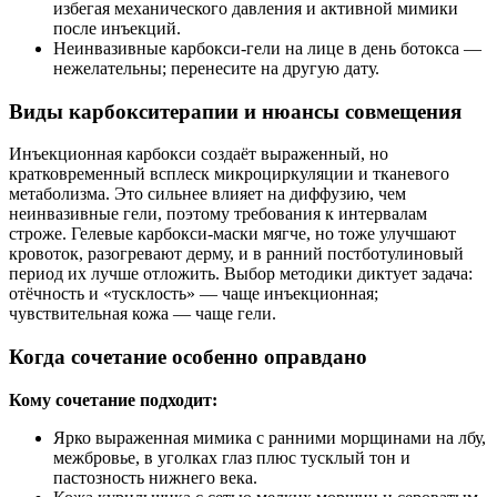
избегая механического давления и активной мимики
после инъекций.
Неинвазивные карбокси-гели на лице в день ботокса —
нежелательны; перенесите на другую дату.
Виды карбокситерапии и нюансы совмещения
Инъекционная карбокси создаёт выраженный, но
кратковременный всплеск микроциркуляции и тканевого
метаболизма. Это сильнее влияет на диффузию, чем
неинвазивные гели, поэтому требования к интервалам
строже. Гелевые карбокси-маски мягче, но тоже улучшают
кровоток, разогревают дерму, и в ранний постботулиновый
период их лучше отложить. Выбор методики диктует задача:
отёчность и «тусклость» — чаще инъекционная;
чувствительная кожа — чаще гели.
Когда сочетание особенно оправдано
Кому сочетание подходит:
Ярко выраженная мимика с ранними морщинами на лбу,
межбровье, в уголках глаз плюс тусклый тон и
пастозность нижнего века.