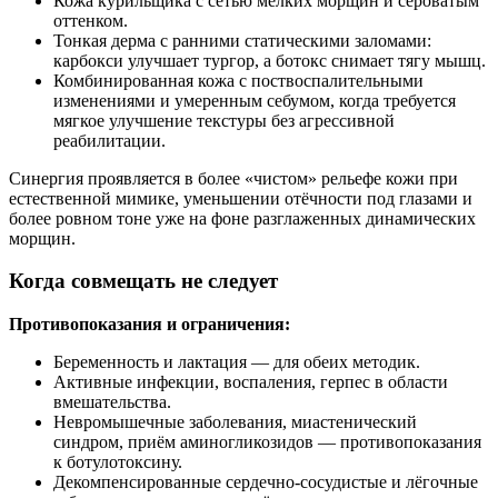
Кожа курильщика с сетью мелких морщин и сероватым
оттенком.
Тонкая дерма с ранними статическими заломами:
карбокси улучшает тургор, а ботокс снимает тягу мышц.
Комбинированная кожа с поствоспалительными
изменениями и умеренным себумом, когда требуется
мягкое улучшение текстуры без агрессивной
реабилитации.
Синергия проявляется в более «чистом» рельефе кожи при
естественной мимике, уменьшении отёчности под глазами и
более ровном тоне уже на фоне разглаженных динамических
морщин.
Когда совмещать не следует
Противопоказания и ограничения:
Беременность и лактация — для обеих методик.
Активные инфекции, воспаления, герпес в области
вмешательства.
Невромышечные заболевания, миастенический
синдром, приём аминогликозидов — противопоказания
к ботулотоксину.
Декомпенсированные сердечно‑сосудистые и лёгочные