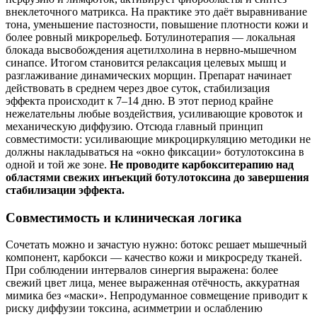
внеклеточного матрикса. На практике это даёт выравнивание
тона, уменьшение пастозности, повышение плотности кожи и
более ровный микрорельеф. Ботулинотерапия — локальная
блокада высвобождения ацетилхолина в нервно-мышечном
синапсе. Итогом становится релаксация целевых мышц и
разглаживание динамических морщин. Препарат начинает
действовать в среднем через двое суток, стабилизация
эффекта происходит к 7–14 дню. В этот период крайне
нежелательны любые воздействия, усиливающие кровоток и
механическую диффузию. Отсюда главный принцип
совместимости: усиливающие микроциркуляцию методики не
должны накладываться на «окно фиксации» ботулотоксина в
одной и той же зоне.
Не проводите карбокситерапию над
областями свежих инъекций ботулотоксина до завершения
стабилизации эффекта.
Совместимость и клиническая логика
Сочетать можно и зачастую нужно: ботокс решает мышечный
компонент, карбокси — качество кожи и микросреду тканей.
При соблюдении интервалов синергия выражена: более
свежий цвет лица, менее выраженная отёчность, аккуратная
мимика без «маски». Непродуманное совмещение приводит к
риску диффузии токсина, асимметрии и ослаблению