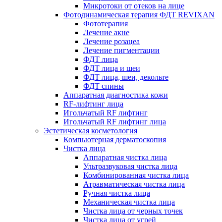
Микротоки от отеков на лице
Фотодинамическая терапия ФДТ REVIXAN
Фототерапия
Лечение акне
Лечение розацеа
Лечение пигментации
ФДТ лица
ФДТ лица и шеи
ФДТ лица, шеи, декольте
ФДТ спины
Аппаратная диагностика кожи
RF-лифтинг лица
Игольчатый RF лифтинг
Игольчатый RF лифтинг лица
Эстетическая косметология
Компьютерная дерматоскопия
Чистка лица
Аппаратная чистка лица
Ультразвуковая чистка лица
Комбинированная чистка лица
Атравматическая чистка лица
Ручная чистка лица
Механическая чистка лица
Чистка лица от черных точек
Чистка лица от угрей