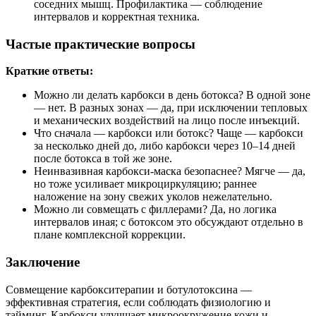
соседних мышц. Профилактика — соблюдение
интервалов и корректная техника.
Частые практические вопросы
Краткие ответы:
Можно ли делать карбокси в день ботокса? В одной зоне
— нет. В разных зонах — да, при исключении тепловых
и механических воздействий на лицо после инъекций.
Что сначала — карбокси или ботокс? Чаще — карбокси
за несколько дней до, либо карбокси через 10–14 дней
после ботокса в той же зоне.
Неинвазивная карбокси-маска безопаснее? Мягче — да,
но тоже усиливает микроциркуляцию; раннее
наложение на зону свежих уколов нежелательно.
Можно ли совмещать с филлерами? Да, но логика
интервалов иная; с ботоксом это обсуждают отдельно в
плане комплексной коррекции.
Заключение
Совмещение карбокситерапии и ботулотоксина —
эффективная стратегия, если соблюдать физиологию и
тайминг. Карбокси улучшает микроокружение кожи и