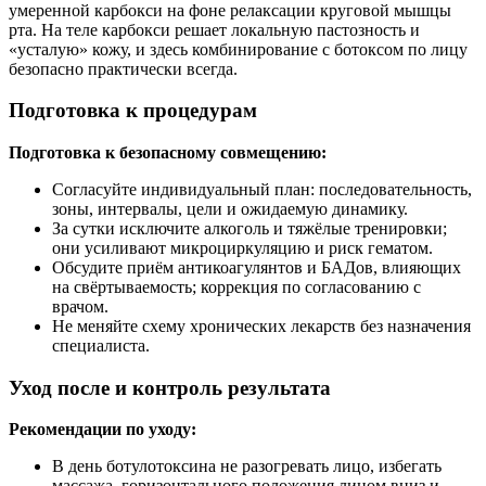
умеренной карбокси на фоне релаксации круговой мышцы
рта. На теле карбокси решает локальную пастозность и
«усталую» кожу, и здесь комбинирование с ботоксом по лицу
безопасно практически всегда.
Подготовка к процедурам
Подготовка к безопасному совмещению:
Согласуйте индивидуальный план: последовательность,
зоны, интервалы, цели и ожидаемую динамику.
За сутки исключите алкоголь и тяжёлые тренировки;
они усиливают микроциркуляцию и риск гематом.
Обсудите приём антикоагулянтов и БАДов, влияющих
на свёртываемость; коррекция по согласованию с
врачом.
Не меняйте схему хронических лекарств без назначения
специалиста.
Уход после и контроль результата
Рекомендации по уходу:
В день ботулотоксина не разогревать лицо, избегать
массажа, горизонтального положения лицом вниз и