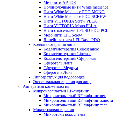
Мезонити APTOS
Полимолочные нити White medience
Нити White Medience PDO MONO
Нити White Medience PDO SCREW
Нити VICTORIA Screw PLLA
Нити VICTORIA Mono PLLA
Нити с насечками LFL 4D PDO PCL
Мезо нити LFL Screw
Линейные нити LFL Basic PDO
Коллагенотерапия лица
Коллагенотерапия Collost micro
Коллагенотерапия Linerase
Коллагенотерапия Сферогель
Сферогель Лайт
Сферогель Медиум
Сферогель Лонг
Липодеструкция подбородка
Экзосомальная терапия для лица
Аппаратная косметология
Микроигольчатый RF-лифтинг
Микроигольчатый RF лифтинг век
Микроигольчатый RF лифтинг живота
Микроигольчатый RF лифтинг тела
Микротоковая терапия
Микротоки вокруг глаз