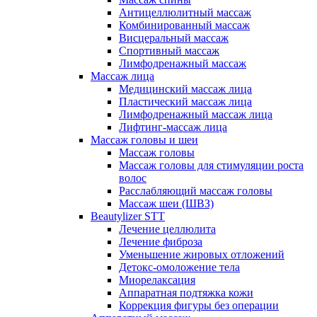
Антицеллюлитный массаж
Комбинированный массаж
Висцеральный массаж
Спортивный массаж
Лимфодренажный массаж
Массаж лица
Медицинский массаж лица
Пластический массаж лица
Лимфодренажный массаж лица
Лифтинг-массаж лица
Массаж головы и шеи
Массаж головы
Массаж головы для стимуляции роста
волос
Расслабляющий массаж головы
Массаж шеи (ШВЗ)
Beautylizer STT
Лечение целлюлита
Лечение фиброза
Уменьшение жировых отложений
Детокс-омоложение тела
Миорелаксация
Аппаратная подтяжка кожи
Коррекция фигуры без операции