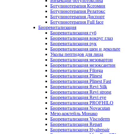
Инъекции ботулотоксина
Ботулинотерапия Ксеомин
Ботулинотерапия Релатокс
Ботулинотерапия Диспорт
Ботулинотерапия Full face
Биоревитализация
Биоревитализация губ
Биоревитализация вокруг глаз
Биоревитализация рук
Биоревитализация шеи и декольте
Уколы пептидов для лица
Биоревитализация мезовартон
Биоревитализация мезоксантин
Биоревитализация Filorga
Биоревитализация Plinest
Биоревитализация Plinest Fast
Биоревитализация Revi Silk
Биоревитализация Revi strong
Биоревитализация Revi eye
Биоревитализация PROFHILO
Биоревитализация Novacutan
Мезо-коктейль Монако
Биоревитализация Viscoderm
Биоревитализация Repart
Биоревитализация Hyalrepair