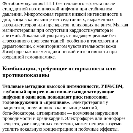
Фотобиомодуляция/LLLT без теплового эффекта после
стандартной изотонической инфузии при стабильном
давлении. Микротоковая терапия низкой интенсивности в
дни, когда в капельнице нет седативных, выраженных
вазодилататоров или препаратов, влияющих на ритм. Мягкая
магнитотерапия при отсутствии кардиостимулятора и
аритмий. Локальный ультразвук в щадящем режиме без
агрессивного прогрева тканей, особенно в трихологии и
дерматологии, с мониторингом чувствительности кожи.
Лимфодренажные методики низкой интенсивности при
сохранной гемодинамике.
Комбинации, требующие осторожности или
противопоказаны
Тепловые методики высокой интенсивности, УВЧ/СВЧ,
глубинный прогрев и активные вазодилатирующие
инфузии в один день повышают риск гипотонии,
головокружения и «приливов».
Электротерапия у
пациентов, получивших в капельнице магний,
бета‑блокаторы, антиаритмики — возможны нарушения
проводимости и брадикардия. Электрофорез или ионофорез
веществ, уже введенных системно, может непредсказуемо
усилить локальную концентрацию и побочные эффекты.