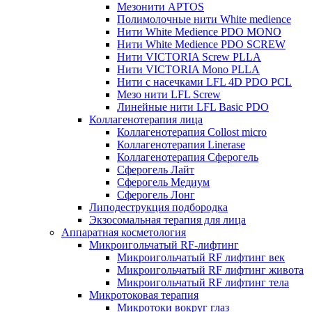
Мезонити APTOS
Полимолочные нити White medience
Нити White Medience PDO MONO
Нити White Medience PDO SCREW
Нити VICTORIA Screw PLLA
Нити VICTORIA Mono PLLA
Нити с насечками LFL 4D PDO PCL
Мезо нити LFL Screw
Линейные нити LFL Basic PDO
Коллагенотерапия лица
Коллагенотерапия Collost micro
Коллагенотерапия Linerase
Коллагенотерапия Сферогель
Сферогель Лайт
Сферогель Медиум
Сферогель Лонг
Липодеструкция подбородка
Экзосомальная терапия для лица
Аппаратная косметология
Микроигольчатый RF-лифтинг
Микроигольчатый RF лифтинг век
Микроигольчатый RF лифтинг живота
Микроигольчатый RF лифтинг тела
Микротоковая терапия
Микротоки вокруг глаз