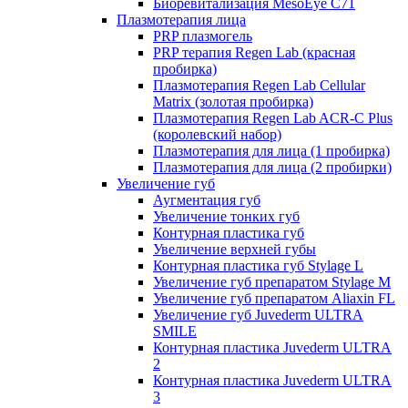
Биоревитализация MesoEye C71
Плазмотерапия лица
PRP плазмогель
PRP терапия Regen Lab (красная
пробирка)
Плазмотерапия Regen Lab Cellular
Matrix (золотая пробирка)
Плазмотерапия Regen Lab ACR-C Plus
(королевский набор)
Плазмотерапия для лица (1 пробирка)
Плазмотерапия для лица (2 пробирки)
Увеличение губ
Аугментация губ
Увеличение тонких губ
Контурная пластика губ
Увеличение верхней губы
Контурная пластика губ Stylage L
Увеличение губ препаратом Stylage M
Увеличение губ препаратом Aliaxin FL
Увеличение губ Juvederm ULTRA
SMILE
Контурная пластика Juvederm ULTRA
2
Контурная пластика Juvederm ULTRA
3