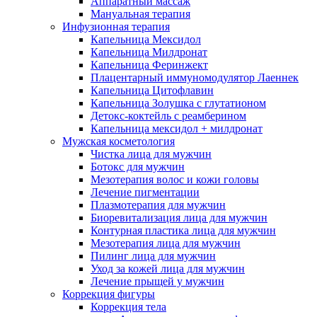
Аппаратный массаж
Мануальная терапия
Инфузионная терапия
Капельница Мексидол
Капельница Милдронат
Капельница Феринжект
Плацентарный иммуномодулятор Лаеннек
Капельница Цитофлавин
Капельница Золушка с глутатионом
Детокс-коктейль с реамберином
Капельница мексидол + милдронат
Мужская косметология
Чистка лица для мужчин
Ботокс для мужчин
Мезотерапия волос и кожи головы
Лечение пигментации
Плазмотерапия для мужчин
Биоревитализация лица для мужчин
Контурная пластика лица для мужчин
Мезотерапия лица для мужчин
Пилинг лица для мужчин
Уход за кожей лица для мужчин
Лечение прыщей у мужчин
Коррекция фигуры
Коррекция тела