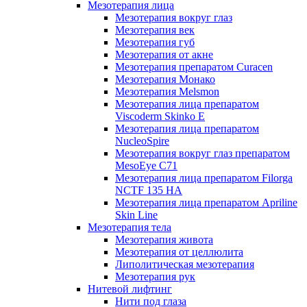
Мезотерапия лица
Мезотерапия вокруг глаз
Мезотерапия век
Мезотерапия губ
Мезотерапия от акне
Мезотерапия препаратом Curacen
Мезотерапия Монако
Мезотерапия Melsmon
Мезотерапия лица препаратом
Viscoderm Skinko E
Мезотерапия лица препаратом
NucleoSpire
Мезотерапия вокруг глаз препаратом
MesoEye С71
Мезотерапия лица препаратом Filorga
NCTF 135 HA
Мезотерапия лица препаратом Apriline
Skin Line
Мезотерапия тела
Мезотерапия живота
Мезотерапия от целлюлита
Липолитическая мезотерапия
Мезотерапия рук
Нитевой лифтинг
Нити под глаза