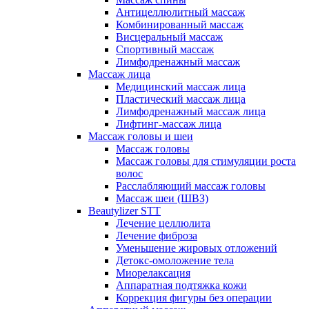
Антицеллюлитный массаж
Комбинированный массаж
Висцеральный массаж
Спортивный массаж
Лимфодренажный массаж
Массаж лица
Медицинский массаж лица
Пластический массаж лица
Лимфодренажный массаж лица
Лифтинг-массаж лица
Массаж головы и шеи
Массаж головы
Массаж головы для стимуляции роста
волос
Расслабляющий массаж головы
Массаж шеи (ШВЗ)
Beautylizer STT
Лечение целлюлита
Лечение фиброза
Уменьшение жировых отложений
Детокс-омоложение тела
Миорелаксация
Аппаратная подтяжка кожи
Коррекция фигуры без операции