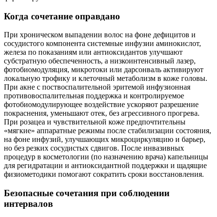
Когда сочетание оправдано
При хроническом выпадении волос на фоне дефицитов и
сосудистого компонента системные инфузии аминокислот,
железа по показаниям или антиоксидантов улучшают
субстратную обеспеченность, а низкоинтенсивный лазер,
фотобиомодуляция, микротоки или дарсонваль активируют
локальную трофику и клеточный метаболизм в коже головы.
При акне с поствоспалительной эритемой инфузионная
противовоспалительная поддержка и контролируемое
фотобиомодулирующее воздействие ускоряют разрешение
покраснения, уменьшают отек, без агрессивного прогрева.
При розацеа и чувствительной коже предпочтительны
«мягкие» аппаратные режимы после стабилизации состояния,
на фоне инфузий, улучшающих микроциркуляцию и барьер,
но без резких сосудистых сдвигов. После инвазивных
процедур в косметологии (по назначению врача) капельницы
для регидратации и антиоксидантной поддержки и щадящие
физиометодики помогают сократить сроки восстановления.
Безопасные сочетания при соблюдении
интервалов