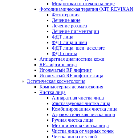
Микротоки от отеков на лице
Фотодинамическая терапия ФДТ REVIXAN
Фототерапия
Лечение акне
Лечение розацеа
Лечение пигментации
ФДТ лица
ФДТ лица и шеи
ФДТ лица, шеи, декольте
ФДТ спины
Аппаратная диагностика кожи
RF-лифтинг лица
Игольчатый RF лифтинг
Игольчатый RF лифтинг лица
Эстетическая косметология
Компьютерная дерматоскопия
Чистка лица
Аппаратная чистка лица
Ультразвуковая чистка лица
Комбинированная чистка лица
Атравматическая чистка лица
Ручная чистка лица
Механическая чистка лица
Чистка лица от черных точек
Чистка лица от угрей