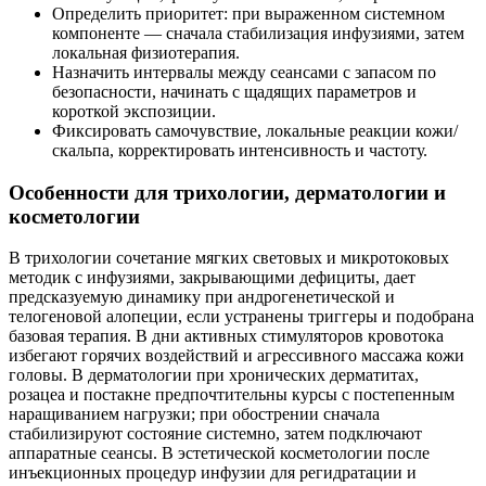
Определить приоритет: при выраженном системном
компоненте — сначала стабилизация инфузиями, затем
локальная физиотерапия.
Назначить интервалы между сеансами с запасом по
безопасности, начинать с щадящих параметров и
короткой экспозиции.
Фиксировать самочувствие, локальные реакции кожи/
скальпа, корректировать интенсивность и частоту.
Особенности для трихологии, дерматологии и
косметологии
В трихологии сочетание мягких световых и микротоковых
методик с инфузиями, закрывающими дефициты, дает
предсказуемую динамику при андрогенетической и
телогеновой алопеции, если устранены триггеры и подобрана
базовая терапия. В дни активных стимуляторов кровотока
избегают горячих воздействий и агрессивного массажа кожи
головы. В дерматологии при хронических дерматитах,
розацеа и постакне предпочтительны курсы с постепенным
наращиванием нагрузки; при обострении сначала
стабилизируют состояние системно, затем подключают
аппаратные сеансы. В эстетической косметологии после
инъекционных процедур инфузии для регидратации и