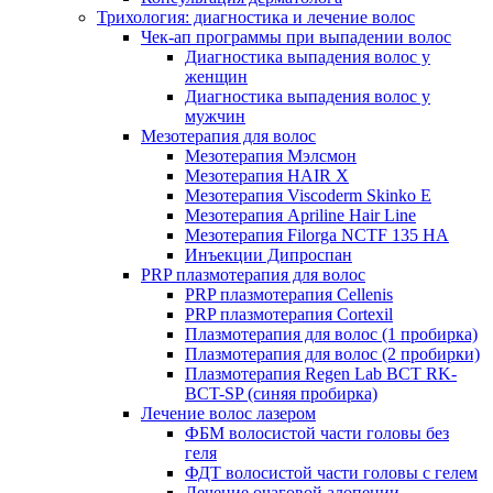
Трихология: диагностика и лечение волос
Чек-ап программы при выпадении волос
Диагностика выпадения волос у
женщин
Диагностика выпадения волос у
мужчин
Мезотерапия для волос
Мезотерапия Мэлсмон
Мезотерапия HAIR X
Мезотерапия Viscoderm Skinko E
Мезотерапия Apriline Hair Line
Мезотерапия Filorga NCTF 135 HA
Инъекции Дипроспан
PRP плазмотерапия для волос
PRP плазмотерапия Cellenis
PRP плазмотерапия Cortexil
Плазмотерапия для волос (1 пробирка)
Плазмотерапия для волос (2 пробирки)
Плазмотерапия Regen Lab BCT RK-
BCT-SP (синяя пробирка)
Лечение волос лазером
ФБМ волосистой части головы без
геля
ФДТ волосистой части головы с гелем
Лечение очаговой алопеции