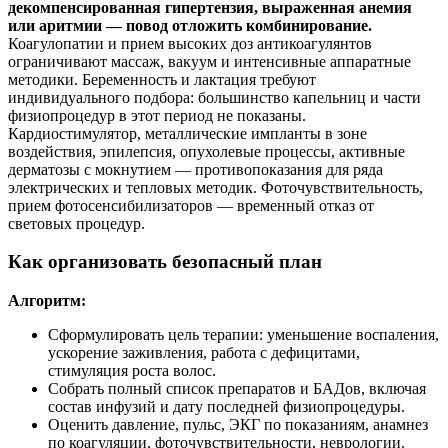
декомпенсированная гипертензия, выраженная анемия
или аритмии — повод отложить комбинирование.
Коагулопатии и прием высоких доз антикоагулянтов
ограничивают массаж, вакуум и интенсивные аппаратные
методики. Беременность и лактация требуют
индивидуального подбора: большинство капельниц и части
физиопроцедур в этот период не показаны.
Кардиостимулятор, металлические импланты в зоне
воздействия, эпилепсия, опухолевые процессы, активные
дерматозы с мокнутием — противопоказания для ряда
электрических и тепловых методик. Фоточувствительность,
прием фотосенсибилизаторов — временный отказ от
световых процедур.
Как организовать безопасный план
Алгоритм:
Сформулировать цель терапии: уменьшение воспаления,
ускорение заживления, работа с дефицитами,
стимуляция роста волос.
Собрать полный список препаратов и БАДов, включая
состав инфузий и дату последней физиопроцедуры.
Оценить давление, пульс, ЭКГ по показаниям, анамнез
по коагуляции, фоточувствительности, неврологии.