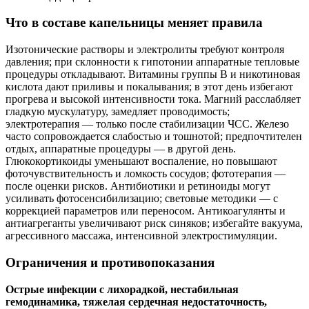
Что в составе капельницы меняет правила
Изотонические растворы и электролиты требуют контроля
давления; при склонности к гипотонии аппаратные тепловые
процедуры откладывают. Витамины группы B и никотиновая
кислота дают приливы и покалывания; в этот день избегают
прогрева и высокой интенсивности тока. Магний расслабляет
гладкую мускулатуру, замедляет проводимость;
электротерапия — только после стабилизации ЧСС. Железо
часто сопровождается слабостью и тошнотой; предпочтителен
отдых, аппаратные процедуры — в другой день.
Глюкокортикоиды уменьшают воспаление, но повышают
фоточувствительность и ломкость сосудов; фототерапия —
после оценки рисков. Антибиотики и ретиноиды могут
усиливать фотосенсибилизацию; световые методики — с
коррекцией параметров или переносом. Антикоагулянты и
антиагреганты увеличивают риск синяков; избегайте вакуума,
агрессивного массажа, интенсивной электростимуляции.
Ограничения и противопоказания
Острые инфекции с лихорадкой, нестабильная
гемодинамика, тяжелая сердечная недостаточность,