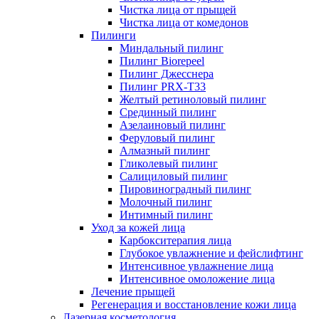
Чистка лица от прыщей
Чистка лица от комедонов
Пилинги
Миндальный пилинг
Пилинг Biorepeel
Пилинг Джесснера
Пилинг PRX-T33
Желтый ретиноловый пилинг
Срединный пилинг
Азелаиновый пилинг
Феруловый пилинг
Алмазный пилинг
Гликолевый пилинг
Салициловый пилинг
Пировиноградный пилинг
Молочный пилинг
Интимный пилинг
Уход за кожей лица
Карбокситерапия лица
Глубокое увлажнение и фейслифтинг
Интенсивное увлажнение лица
Интенсивное омоложение лица
Лечение прыщей
Регенерация и восстановление кожи лица
Лазерная косметология