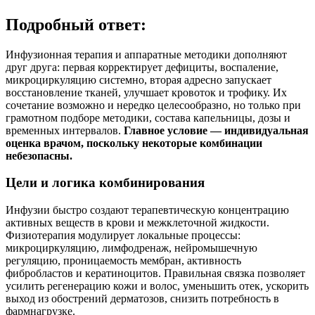
Подробный ответ:
Инфузионная терапия и аппаратные методики дополняют
друг друга: первая корректирует дефициты, воспаление,
микроциркуляцию системно, вторая адресно запускает
восстановление тканей, улучшает кровоток и трофику. Их
сочетание возможно и нередко целесообразно, но только при
грамотном подборе методики, состава капельницы, дозы и
временных интервалов.
Главное условие — индивидуальная
оценка врачом, поскольку некоторые комбинации
небезопасны.
Цели и логика комбинирования
Инфузии быстро создают терапевтическую концентрацию
активных веществ в крови и межклеточной жидкости.
Физиотерапия модулирует локальные процессы:
микроциркуляцию, лимфодренаж, нейромышечную
регуляцию, проницаемость мембран, активность
фибробластов и кератиноцитов. Правильная связка позволяет
усилить регенерацию кожи и волос, уменьшить отек, ускорить
выход из обострений дерматозов, снизить потребность в
фармнагрузке.