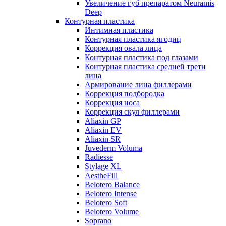
Увеличение губ препаратом Neuramis
Deep
Контурная пластика
Интимная пластика
Контурная пластика ягодиц
Коррекция овала лица
Контурная пластика под глазами
Контурная пластика средней трети
лица
Армирование лица филлерами
Коррекция подбородка
Коррекция носа
Коррекция скул филлерами
Aliaxin GP
Aliaxin EV
Aliaxin SR
Juvederm Voluma
Radiesse
Stylage XL
AestheFill
Belotero Balance
Belotero Intense
Belotero Soft
Belotero Volume
Soprano