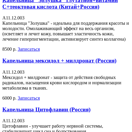
Капельница "Золушка" глутатион+витамин
С+теоктовая кислота (Китай+Россия)
А11.12.003
Капельница "Золушка" - идеальна для поддержания красоты и
молодости. Омолаживающий эффект на весь организм,
(осветляет и лечит кожу, повышает эластичность кожи,
лечение гиперпигментации, активизирует синтез коллагена)
8500 р.
Записаться
Капельница мексидол + милдронат (Россия)
А11.12.003
Мексидол + милдронат - защита от действия свободных
радикалов, насыщения крови кислородом и нормализации
метаболизма в тканях.
6000 р.
Записаться
Капельница Цитофлавин (Россия)
А11.12.003
Цитофлавин - улучшает работу нервной системы,
стабилизирует цикл сна и бодрствования,