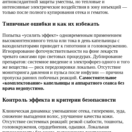
антиоксидантной защиты уместны, но тепловые и
интенсивные электрические воздействия в зону инъекций —
только после полного купирования отека и гематом.
Типичные ошибки и как их избежать
Попытка «усилить эффект» одновременным применением
высокоинтенсивного тепла или тока в день капельницы с
вазодилататорами приводит к гипотонии и головокружению.
Игнорирование фоточувствительности на фоне лекарств
чревато ожогами при световых процедурах. Дублирование
препаратов: системное введение и электрофорез одного и того
же вещества — риск передозировки локально. Отсутствие
мониторинга давления и пульса после инфузии — причина
пропуска ранних побочных реакций.
Самостоятельное
«комплектование» капельницы и аппаратного сеанса без
врача недопустимо.
Контроль эффекта и критерии безопасности
Клиническая динамика: уменьшение отека, гиперемии, зуда,
снижение выпадения волос, улучшение качества кожи.
Отсутствие системных реакций: резкой слабости, тошноты,
головокружения, сердцебиения, одышки. Локальная