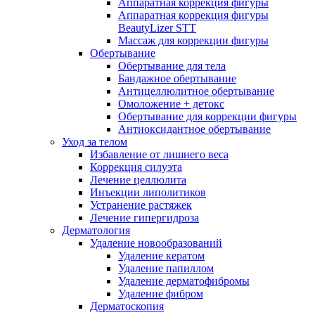
Аппаратная коррекция фигуры
Аппаратная коррекция фигуры
BeautyLizer STT
Массаж для коррекции фигуры
Обертывание
Обертывание для тела
Бандажное обертывание
Антицеллюлитное обертывание
Омоложение + детокс
Обертывание для коррекции фигуры
Антиоксидантное обертывание
Уход за телом
Избавление от лишнего веса
Коррекция силуэта
Лечение целлюлита
Инъекции липолитиков
Устранение растяжек
Лечение гипергидроза
Дерматология
Удаление новообразований
Удаление кератом
Удаление папиллом
Удаление дерматофибромы
Удаление фибром
Дерматоскопия