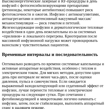
Высокоэнергетические лазерные и RF‑процедуры в день
инфузий с фотосенсибилизирующими препаратами
(ретиноиды, некоторые антибиотики) повышают риск
фототоксичности и ожогов. Инфузии с антикоагулянтами,
антиагрегантами и интенсивный вакуумный массаж/
механостимуляция — риск гематом и петехий.
Железосодержащие инфузии и дерматологические тепловые
воздействия в один день нежелательны из‑за системных
«приливов» и локального перегрева. Криотерапия после
массивной инфузионной нагрузки может провоцировать
вазоспазм у чувствительных пациентов.
Временные интервалы и последовательность
Оптимально разводить по времени системные капельницы и
активные аппаратные воздействия, особенно с теплом и
электрическим током. Для мягких методик допустим один
день при интервале не менее часа‑двух, после оценки
давления, пульса и самочувствия. Если ожидается
выраженный вазодилатирующий или седативный эффект от
инфузии, лучше перенести тепловые и электрические
процедуры на следующие сутки. При сочетании с
фотобиомодуляцией и микротоками логично начинать с
инфузии, затем, после стабилизации, выполнять аппаратный
сеанс в щадящем режиме.