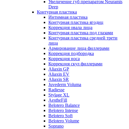
Увеличение губ препаратом Neuramis
Deep
Контурная пластика
Интимная пластика
Контурная пластика ягодиц
Коррекция овала лица
Контурная пластика под глазами
Контурная пластика средней трети
лица
Армирование лица филлерами
Коррекция подбородка
Коррекция носа
Коррекция скул филлерами
Aliaxin GP
Aliaxin EV
Aliaxin SR
Juvederm Voluma
Radiesse
Stylage XL
AestheFill
Belotero Balance
Belotero Intense
Belotero Soft
Belotero Volume
Soprano