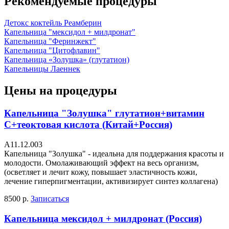
Рекомендуемые процедуры
Детокс коктейль Реамберин
Капельница "мексидол + милдронат"
Капельница "Феринжект"
Капельница "Цитофлавин"
Капельница «Золушка» (глутатион)
Капельницы Лаеннек
Цены на процедуры
Капельница "Золушка" глутатион+витамин
С+теоктовая кислота (Китай+Россия)
А11.12.003
Капельница "Золушка" - идеальна для поддержания красоты и
молодости. Омолаживающий эффект на весь организм,
(осветляет и лечит кожу, повышает эластичность кожи,
лечение гиперпигментации, активизирует синтез коллагена)
8500 р.
Записаться
Капельница мексидол + милдронат (Россия)