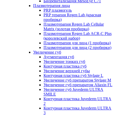
Биоревитализация MesoEye C71
Плазмотерапия лица
PRP плазмогель
PRP терапия Regen Lab (красная
пробирка)
Плазмотерапия Regen Lab Cellular
Matrix (золотая пробирка)
Плазмотерапия Regen Lab ACR-C Plus
(королевский набор)
Плазмотерапия для лица (1 пробирка)
Плазмотерапия для лица (2 пробирки)
Увеличение губ
Аугментация губ
Увеличение тонких губ
Контурная пластика губ
Увеличение верхней губы
Контурная пластика губ Stylage L
Увеличение губ препаратом Stylage M
Увеличение губ препаратом Aliaxin FL
Увеличение губ Juvederm ULTRA
SMILE
Контурная пластика Juvederm ULTRA
2
Контурная пластика Juvederm ULTRA
3