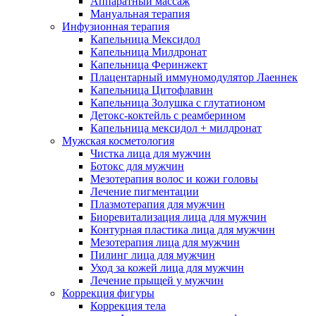
Аппаратный массаж
Мануальная терапия
Инфузионная терапия
Капельница Мексидол
Капельница Милдронат
Капельница Феринжект
Плацентарный иммуномодулятор Лаеннек
Капельница Цитофлавин
Капельница Золушка с глутатионом
Детокс-коктейль с реамберином
Капельница мексидол + милдронат
Мужская косметология
Чистка лица для мужчин
Ботокс для мужчин
Мезотерапия волос и кожи головы
Лечение пигментации
Плазмотерапия для мужчин
Биоревитализация лица для мужчин
Контурная пластика лица для мужчин
Мезотерапия лица для мужчин
Пилинг лица для мужчин
Уход за кожей лица для мужчин
Лечение прыщей у мужчин
Коррекция фигуры
Коррекция тела