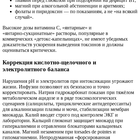
тиамин перед глюкозой при подозрении на дефицит B1;
магний при алкогольной абстиненции и аритмиях;
фолаты и пиридоксин — по показаниям, а не «на всякий
случай».
Высокие дозы витамина C, «янтарные» и
«янтарно‑сукцинатные» растворы, популярные в
коммерческих «детокс‑капельницах», не имеют убедимых
доказательств ускорения выведения токсинов и должны
оцениваться критически.
Коррекция кислотно‑щелочного и
электролитного баланса
Нарушения pH и электролитов при интоксикации угрожают
жизни. Инфузии позволяют их безопасно и точно
корректировать. Натрия гидрокарбонат показан при тяжёлом
метаболическом ацидозе и в ряде токсикологических
сценариев (салицилаты, трициклические антидепрессанты)
для алкалинизации плазмы и мочи, стабилизации мембран
миокарда. Калий вводят строго под контролем ЭКГ и
лаборатории. Кальций глюконат защищает миокард при
гиперкалиемии и отравлении блокаторами кальциевых
каналов. Магний незаменим при torsades de pointes и
гипомагниемии. Непродуманная «форсированная