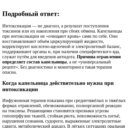
Подробный ответ:
Интоксикация — не диагноз, а результат поступления
токсинов или их накопления при сбоях обмена. Капельницы
при интоксикации не «очищают кровь» сами по себе. Они
восстанавливают объём циркулирующей жидкости,
корректируют кислотно-щелочной и электролитный баланс,
поддерживают органы и, при наличии специфического яда,
служат путём для введения антидота.
Причина отравления
определяет состав капельницы
, а не «универсальный
рецепт». Без диагностики и мониторинга такая терапия
опасна.
Когда капельница действительно нужна при
интоксикации
Инфузионная терапия показана при среднетяжёлых и тяжёлых
формах отравлений, обезвоживании, полиорганной реакции
на токсины. Решающими становятся признаки угрозы
гипоперфузии тканей, стойкая рвота, невозможность питьё,
нарушения сознания, судороги, выраженные электролитные
сдвиги, метаболический ацидоз. В лёгких ситуациях оральная