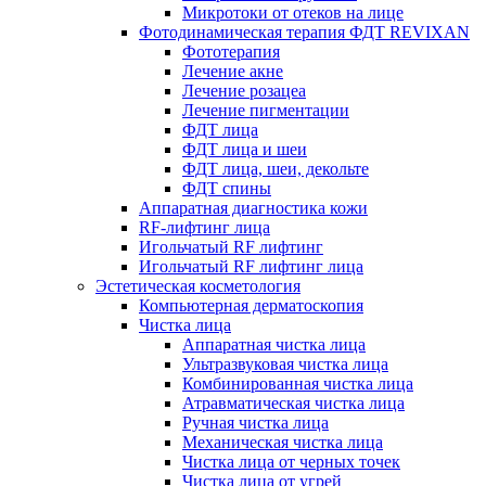
Микротоки от отеков на лице
Фотодинамическая терапия ФДТ REVIXAN
Фототерапия
Лечение акне
Лечение розацеа
Лечение пигментации
ФДТ лица
ФДТ лица и шеи
ФДТ лица, шеи, декольте
ФДТ спины
Аппаратная диагностика кожи
RF-лифтинг лица
Игольчатый RF лифтинг
Игольчатый RF лифтинг лица
Эстетическая косметология
Компьютерная дерматоскопия
Чистка лица
Аппаратная чистка лица
Ультразвуковая чистка лица
Комбинированная чистка лица
Атравматическая чистка лица
Ручная чистка лица
Механическая чистка лица
Чистка лица от черных точек
Чистка лица от угрей