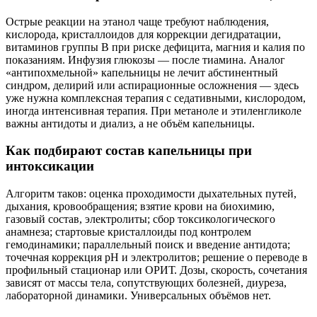
Острые реакции на этанол чаще требуют наблюдения,
кислорода, кристаллоидов для коррекции дегидратации,
витаминов группы B при риске дефицита, магния и калия по
показаниям. Инфузия глюкозы — после тиамина. Аналог
«антипохмельной» капельницы не лечит абстинентный
синдром, делирий или аспирационные осложнения — здесь
уже нужна комплексная терапия с седативными, кислородом,
иногда интенсивная терапия. При метаноле и этиленгликоле
важны антидоты и диализ, а не объём капельницы.
Как подбирают состав капельницы при
интоксикации
Алгоритм таков: оценка проходимости дыхательных путей,
дыхания, кровообращения; взятие крови на биохимию,
газовый состав, электролиты; сбор токсикологического
анамнеза; стартовые кристаллоиды под контролем
гемодинамики; параллельный поиск и введение антидота;
точечная коррекция pH и электролитов; решение о переводе в
профильный стационар или ОРИТ. Дозы, скорость, сочетания
зависят от массы тела, сопутствующих болезней, диуреза,
лабораторной динамики. Универсальных объёмов нет.