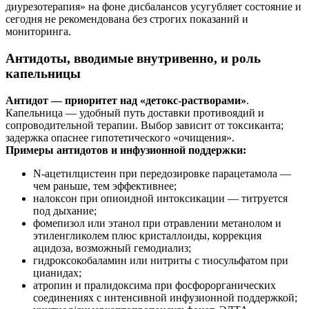
диурезотерапия» на фоне дисбалансов усугубляет состояние и
сегодня не рекомендована без строгих показаний и
мониторинга.
Антидоты, вводимые внутривенно, и роль
капельницы
Антидот — приоритет над «детокс‑растворами»
.
Капельница — удобный путь доставки противоядий и
сопроводительной терапии. Выбор зависит от токсиканта;
задержка опаснее гипотетического «очищения».
Примеры антидотов и инфузионной поддержки:
N‑ацетилцистеин при передозировке парацетамола —
чем раньше, тем эффективнее;
налоксон при опиоидной интоксикации — титруется
под дыхание;
фомепизол или этанол при отравлении метанолом и
этиленгликолем плюс кристаллоиды, коррекция
ацидоза, возможный гемодиализ;
гидроксокобаламин или нитриты с тиосульфатом при
цианидах;
атропин и пралидоксима при фосфорорганических
соединениях с интенсивной инфузионной поддержкой;