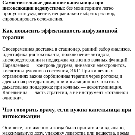
Самостоятельные домашние капельницы при
интоксикации недопустимы
: без мониторинга легко
пропустить ухудшение, неправильно выбрать раствор,
спровоцировать осложнения.
Как повысить эффективность инфузионной
терапии
Своевременная доставка в стационар, ранний забор анализов,
идентификация токсиканта, подключение антидота,
кислородотерапии и поддержка жизненно важных функций.
Параллельно — контроль диуреза, динамики электролитов,
кислотно‑щелочного состояния, ЭКГ. При кишечных
отравлениях важна сорбционная терапия через рот/зонд и
адекватная регидратация; при ингаляционных токсинах —
дыхательная поддержка; при кожных — деконтаминация.
Капельница — часть стратегии, а не инструмент «тотальной
очистки».
Что говорить врачу, если нужна капельница при
интоксикации
Опишите, что именно и когда было принято или вдышано,
максимальную дозу, упаковку лекарства или вещества, время