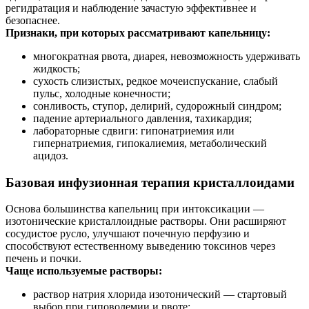
регидратация и наблюдение зачастую эффективнее и
безопаснее.
Признаки, при которых рассматривают капельницу:
многократная рвота, диарея, невозможность удерживать
жидкость;
сухость слизистых, редкое мочеиспускание, слабый
пульс, холодные конечности;
сонливость, ступор, делирий, судорожный синдром;
падение артериального давления, тахикардия;
лабораторные сдвиги: гипонатриемия или
гипернатриемия, гипокалиемия, метаболический
ацидоз.
Базовая инфузионная терапия кристаллоидами
Основа большинства капельниц при интоксикации —
изотонические кристаллоидные растворы. Они расширяют
сосудистое русло, улучшают почечную перфузию и
способствуют естественному выведению токсинов через
печень и почки.
Чаще используемые растворы:
раствор натрия хлорида изотонический — стартовый
выбор при гиповолемии и рвоте;