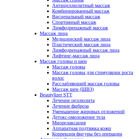
Антицеллюлитный массаж
Комбинированный массаж
Висцеральный массаж
Спортивный массаж
Лимфодренажный массаж
Массаж лица
Медицинский массаж лица
Пластический массаж лица
Лимфодренажный массаж лица
Лифтинг-массаж лица
Массаж головы и шеи
Массаж головы
Массаж головы для стимуляции роста
волос
Расслабляющий массаж головы
Массаж шеи (ШВЗ)
Beautylizer STT
Лечение целлюлита
Лечение фиброза
Уменьшение жировых отложений
Детокс-омоложение тела
Миорелаксация
Аппаратная подтяжка кожи
Коррекция фигуры без операции