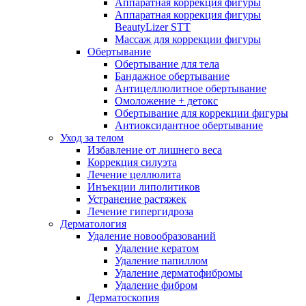
Аппаратная коррекция фигуры
Аппаратная коррекция фигуры
BeautyLizer STT
Массаж для коррекции фигуры
Обертывание
Обертывание для тела
Бандажное обертывание
Антицеллюлитное обертывание
Омоложение + детокс
Обертывание для коррекции фигуры
Антиоксидантное обертывание
Уход за телом
Избавление от лишнего веса
Коррекция силуэта
Лечение целлюлита
Инъекции липолитиков
Устранение растяжек
Лечение гипергидроза
Дерматология
Удаление новообразований
Удаление кератом
Удаление папиллом
Удаление дерматофибромы
Удаление фибром
Дерматоскопия