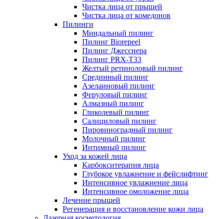
Чистка лица от прыщей
Чистка лица от комедонов
Пилинги
Миндальный пилинг
Пилинг Biorepeel
Пилинг Джесснера
Пилинг PRX-T33
Желтый ретиноловый пилинг
Срединный пилинг
Азелаиновый пилинг
Феруловый пилинг
Алмазный пилинг
Гликолевый пилинг
Салициловый пилинг
Пировиноградный пилинг
Молочный пилинг
Интимный пилинг
Уход за кожей лица
Карбокситерапия лица
Глубокое увлажнение и фейслифтинг
Интенсивное увлажнение лица
Интенсивное омоложение лица
Лечение прыщей
Регенерация и восстановление кожи лица
Лазерная косметология