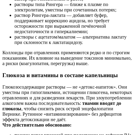
растворы типа Рингера — ближе к плазме по
электролитам, уместны при сочетанных потерях;
раствор Рингера‑лактата — добавляет буфер,
поддерживает коррекцию ацидоза, но требует
осторожности при выраженной печёночной
недостаточности и гиперкалиемии;
растворы с ацетатом/малатом — альтернатива лактату
при склонности к лактатацидозу.
Коллоиды при отравлениях применяются редко и по строгим
показаниям. Их влияние на выведение токсинов минимально,
а риски (коагулопатия, перегрузка) выше.
Глюкоза и витамины в составе капельницы
Глюкозосодержащие растворы — не «детокс-напиток». Они
уместны при гипогликемии, истощении гликогена, некоторых
отравлениях и для разведения лекарств. При злоупотреблении
алкоголем важна последовательность:
тиамин вводят до
глюкозы
, чтобы снизить риск острой энцефалопатии
Вернике. Рутинное «витаминизирование» без дефицитов
эффекта детоксикации не даёт.
Что действительно обосновано: