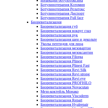
Инъекции ботулотоксина
Ботулинотерапия Ксеомин
Ботулинотерапия Релатокс
Ботулинотерапия Диспорт
Ботулинотерапия Full face
Биоревитализация
Биоревитализация губ
Биоревитализация вокруг глаз
Биоревитализация рук
Биоревитализация шеи и декольте
Уколы пептидов для лица
Биоревитализация мезовартон
Биоревитализация мезоксантин
Биоревитализация Filorga
Биоревитализация Plinest
Биоревитализация Plinest Fast
Биоревитализация Revi Silk
Биоревитализация Revi strong
Биоревитализация Revi eye
Биоревитализация PROFHILO
Биоревитализация Novacutan
Мезо-коктейль Монако
Биоревитализация Viscoderm
Биоревитализация Repart
Биоревитализация Hyalrepair