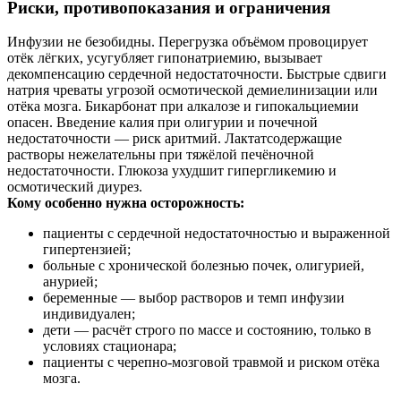
Риски, противопоказания и ограничения
Инфузии не безобидны. Перегрузка объёмом провоцирует
отёк лёгких, усугубляет гипонатриемию, вызывает
декомпенсацию сердечной недостаточности. Быстрые сдвиги
натрия чреваты угрозой осмотической демиелинизации или
отёка мозга. Бикарбонат при алкалозе и гипокальциемии
опасен. Введение калия при олигурии и почечной
недостаточности — риск аритмий. Лактатсодержащие
растворы нежелательны при тяжёлой печёночной
недостаточности. Глюкоза ухудшит гипергликемию и
осмотический диурез.
Кому особенно нужна осторожность:
пациенты с сердечной недостаточностью и выраженной
гипертензией;
больные с хронической болезнью почек, олигурией,
анурией;
беременные — выбор растворов и темп инфузии
индивидуален;
дети — расчёт строго по массе и состоянию, только в
условиях стационара;
пациенты с черепно‑мозговой травмой и риском отёка
мозга.