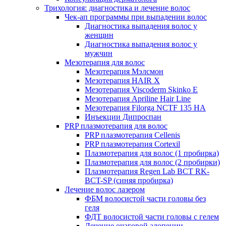
Трихология: диагностика и лечение волос
Чек-ап программы при выпадении волос
Диагностика выпадения волос у
женщин
Диагностика выпадения волос у
мужчин
Мезотерапия для волос
Мезотерапия Мэлсмон
Мезотерапия HAIR X
Мезотерапия Viscoderm Skinko E
Мезотерапия Apriline Hair Line
Мезотерапия Filorga NCTF 135 HA
Инъекции Дипроспан
PRP плазмотерапия для волос
PRP плазмотерапия Cellenis
PRP плазмотерапия Cortexil
Плазмотерапия для волос (1 пробирка)
Плазмотерапия для волос (2 пробирки)
Плазмотерапия Regen Lab BCT RK-
BCT-SP (синяя пробирка)
Лечение волос лазером
ФБМ волосистой части головы без
геля
ФДТ волосистой части головы с гелем
Лечение очаговой алопеции