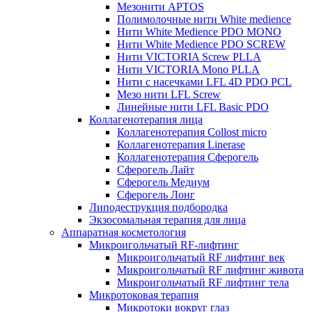
Мезонити APTOS
Полимолочные нити White medience
Нити White Medience PDO MONO
Нити White Medience PDO SCREW
Нити VICTORIA Screw PLLA
Нити VICTORIA Mono PLLA
Нити с насечками LFL 4D PDO PCL
Мезо нити LFL Screw
Линейные нити LFL Basic PDO
Коллагенотерапия лица
Коллагенотерапия Collost micro
Коллагенотерапия Linerase
Коллагенотерапия Сферогель
Сферогель Лайт
Сферогель Медиум
Сферогель Лонг
Липодеструкция подбородка
Экзосомальная терапия для лица
Аппаратная косметология
Микроигольчатый RF-лифтинг
Микроигольчатый RF лифтинг век
Микроигольчатый RF лифтинг живота
Микроигольчатый RF лифтинг тела
Микротоковая терапия
Микротоки вокруг глаз