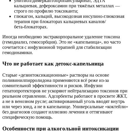
унитиол/димеркаптопропансульфонат, ЭДТА
кальциевая, дефероксамин при тяжёлых металлах —
строго по профилю токсиканта;
глюкагон, кальций, высокодозная инсулино‑глюкозная
терапия при блокаторах кальциевых каналов/
бета‑блокаторах.
Иногда необходимо экстракорпоральное удаление токсина
(гемодиализ, гемосорбция). Это не «капельница», но часто
сочетается с инфузионной терапией для стабилизации
гемодинамики.
Что не работает как детокс‑капельница
Старые «дезинтоксикационные» растворы на основе
поливинилпирролидона применяются всё реже из‑за
сомнительной эффективности и рисков. Инфузии
гепатопротекторов не ускоряют нейтрализацию токсинов при
реальном отравлении. Адсорбенты работают в просвете ЖКТ,
а не в венозном русле; активированный уголь вводят внутрь
или через зонд, а не в капельнице. Универсальные «коктейли»
без диагнозов создают иллюзию лечения и оттягивают
специфическую помощь.
Особенности при алкогольной интоксикации