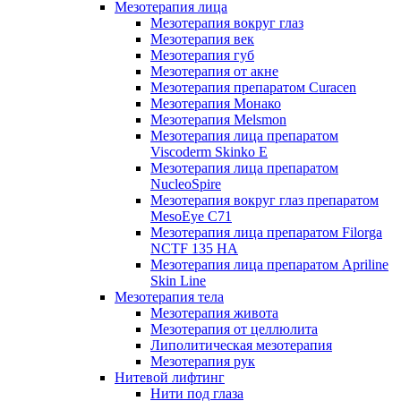
Мезотерапия лица
Мезотерапия вокруг глаз
Мезотерапия век
Мезотерапия губ
Мезотерапия от акне
Мезотерапия препаратом Curacen
Мезотерапия Монако
Мезотерапия Melsmon
Мезотерапия лица препаратом
Viscoderm Skinko E
Мезотерапия лица препаратом
NucleoSpire
Мезотерапия вокруг глаз препаратом
MesoEye С71
Мезотерапия лица препаратом Filorga
NCTF 135 HA
Мезотерапия лица препаратом Apriline
Skin Line
Мезотерапия тела
Мезотерапия живота
Мезотерапия от целлюлита
Липолитическая мезотерапия
Мезотерапия рук
Нитевой лифтинг
Нити под глаза