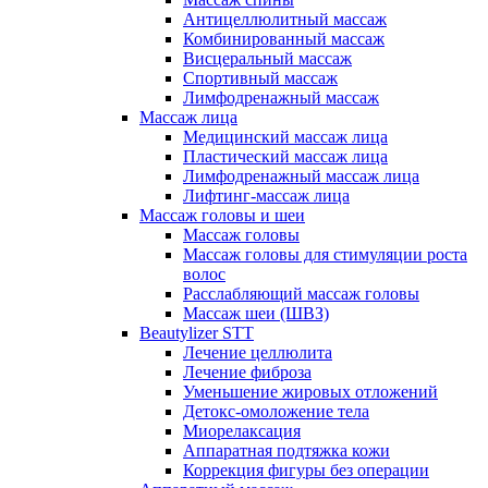
Антицеллюлитный массаж
Комбинированный массаж
Висцеральный массаж
Спортивный массаж
Лимфодренажный массаж
Массаж лица
Медицинский массаж лица
Пластический массаж лица
Лимфодренажный массаж лица
Лифтинг-массаж лица
Массаж головы и шеи
Массаж головы
Массаж головы для стимуляции роста
волос
Расслабляющий массаж головы
Массаж шеи (ШВЗ)
Beautylizer STT
Лечение целлюлита
Лечение фиброза
Уменьшение жировых отложений
Детокс-омоложение тела
Миорелаксация
Аппаратная подтяжка кожи
Коррекция фигуры без операции