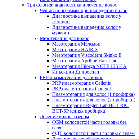
Трихология: диагностика и лечение волос
Чек-ап программы при выпадении волос
Диагностика выпадения волос у
женщин
Диагностика выпадения волос у
мужчин
Мезотерапия для волос
Мезотерапия Мэлсмон
Мезотерапия HAIR X
Мезотерапия Viscoderm Skinko E
Мезотерапия Apriline Hair Line
Мезотерапия Filorga NCTF 135 HA
Инъекции Дипроспан
PRP плазмотерапия для волос
PRP плазмотерапия Cellenis
PRP плазмотерапия Cortexil
Плазмотерапия для волос (1 пробирка)
Плазмотерапия для волос (2 пробирки)
Плазмотерапия Regen Lab BCT RK-
BCT-SP (синяя пробирка)
Лечение волос лазером
ФБМ волосистой части головы без
геля
ФДТ волосистой части головы с гелем
Лечение очаговой алопеции