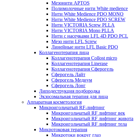
Мезонити APTOS
Полимолочные нити White medience
Нити White Medience PDO MONO
Нити White Medience PDO SCREW
Нити VICTORIA Screw PLLA
Нити VICTORIA Mono PLLA
Нити с насечками LFL 4D PDO PCL
Мезо нити LFL Screw
Линейные нити LFL Basic PDO
Коллагенотерапия лица
Коллагенотерапия Collost micro
Коллагенотерапия Linerase
Коллагенотерапия Сферогель
Сферогель Лайт
Сферогель Медиум
Сферогель Лонг
Липодеструкция подбородка
Экзосомальная терапия для лица
Аппаратная косметология
Микроигольчатый RF-лифтинг
Микроигольчатый RF лифтинг век
Микроигольчатый RF лифтинг живота
Микроигольчатый RF лифтинг тела
Микротоковая терапия
Микротоки вокруг глаз