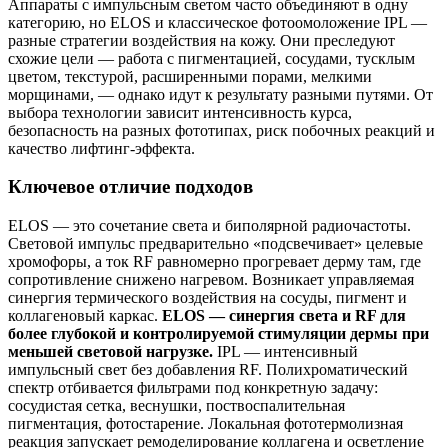
Аппараты с импульсным светом часто объединяют в одну
категорию, но ELOS и классическое фотоомоложение IPL —
разные стратегии воздействия на кожу. Они преследуют
схожие цели — работа с пигментацией, сосудами, тусклым
цветом, текстурой, расширенными порами, мелкими
морщинами, — однако идут к результату разными путями. От
выбора технологии зависит интенсивность курса,
безопасность на разных фототипах, риск побочных реакций и
качество лифтинг‑эффекта.
Ключевое отличие подходов
ELOS — это сочетание света и биполярной радиочастоты.
Световой импульс предварительно «подсвечивает» целевые
хромофоры, а ток RF равномерно прогревает дерму там, где
сопротивление снижено нагревом. Возникает управляемая
синергия термического воздействия на сосуды, пигмент и
коллагеновый каркас.
ELOS — синергия света и RF для
более глубокой и контролируемой стимуляции дермы при
меньшей световой нагрузке.
IPL — интенсивный
импульсный свет без добавления RF. Полихроматический
спектр отбивается фильтрами под конкретную задачу:
сосудистая сетка, веснушки, поствоспалительная
пигментация, фотостарение. Локальная фототермолизная
реакция запускает ремоделирование коллагена и осветление