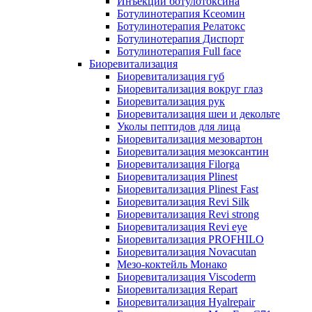
Инъекции ботулотоксина
Ботулинотерапия Ксеомин
Ботулинотерапия Релатокс
Ботулинотерапия Диспорт
Ботулинотерапия Full face
Биоревитализация
Биоревитализация губ
Биоревитализация вокруг глаз
Биоревитализация рук
Биоревитализация шеи и декольте
Уколы пептидов для лица
Биоревитализация мезовартон
Биоревитализация мезоксантин
Биоревитализация Filorga
Биоревитализация Plinest
Биоревитализация Plinest Fast
Биоревитализация Revi Silk
Биоревитализация Revi strong
Биоревитализация Revi eye
Биоревитализация PROFHILO
Биоревитализация Novacutan
Мезо-коктейль Монако
Биоревитализация Viscoderm
Биоревитализация Repart
Биоревитализация Hyalrepair