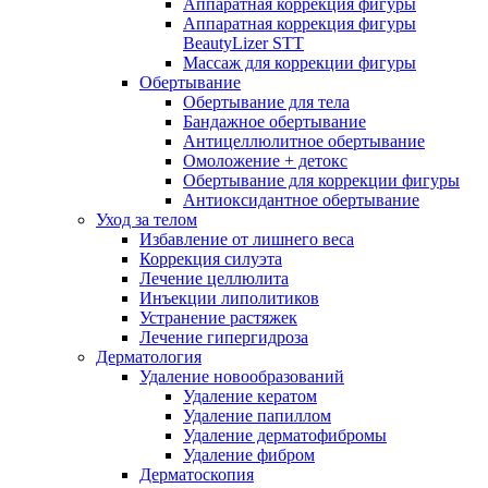
Аппаратная коррекция фигуры
Аппаратная коррекция фигуры
BeautyLizer STT
Массаж для коррекции фигуры
Обертывание
Обертывание для тела
Бандажное обертывание
Антицеллюлитное обертывание
Омоложение + детокс
Обертывание для коррекции фигуры
Антиоксидантное обертывание
Уход за телом
Избавление от лишнего веса
Коррекция силуэта
Лечение целлюлита
Инъекции липолитиков
Устранение растяжек
Лечение гипергидроза
Дерматология
Удаление новообразований
Удаление кератом
Удаление папиллом
Удаление дерматофибромы
Удаление фибром
Дерматоскопия