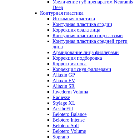
Увеличение губ препаратом Neuramis
Deep
Контурная пластика
Интимная пластика
Контурная пластика ягодиц
Коррекция овала лица
Контурная пластика под глазами
Контурная пластика средней трети
лица
Армирование лица филлерами
Коррекция подбородка
Коррекция носа
Коррекция скул филлерами
Aliaxin GP
Aliaxin EV
Aliaxin SR
Juvederm Voluma
Radiesse
Stylage XL
AestheFill
Belotero Balance
Belotero Intense
Belotero Soft
Belotero Volume
Soprano