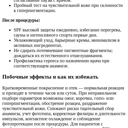
согласование паузы с врачом.
Пробный тест на чувствительной коже при склонности
к гиперпигментации.
После процедуры:
SPF высокой защиты ежедневно, избегание перегрева,
сауны и интенсивного спорта первые дни.
Увлажняющий уход, барьерные кремы, минимализм в
активных ингредиентах.
Не сдирать потемневшие пигментные фрагменты;
дождаться их естественного отшелушивания.
Профилактика герпеса по назначению врача при
соответствующем анамнезе.
Побочные эффекты и как их избежать
Кратковременные покраснение и отек — нормальная реакция
и проходят в течение часов или суток. При неправильном
подборе параметров возможны ожог, корочки, гипо‑ или
гиперпигментация, обострение розацеа, раздражение
чувствительной кожи. Снижают риски тщательный сбор
анамнеза, учет фототипа, корректные фильтры и длительности
импульсов, контактное охлаждение и соблюдение
фотопротекции после процедуры. Для пациентов с