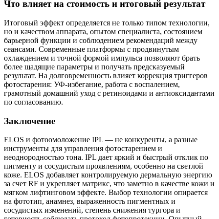
Что влияет на стоимость и итоговый результат
Итоговый эффект определяется не только типом технологии,
но и качеством аппарата, опытом специалиста, состоянием
барьерной функции и соблюдением рекомендаций между
сеансами. Современные платформы с продвинутым
охлаждением и точной формой импульса позволяют брать
более щадящие параметры и получать предсказуемый
результат. На долговременность влияет коррекция триггеров
фотостарения: УФ‑избегание, работа с воспалением,
грамотный домашний уход с ретиноидами и антиоксидантами
по согласованию.
Заключение
ELOS и фотоомоложение IPL — не конкуренты, а разные
инструменты для управления фотостарением и
неоднородностью тона. IPL дает яркий и быстрый отклик по
пигменту и сосудистым проявлениям, особенно на светлой
коже. ELOS добавляет контролируемую дермальную энергию
за счет RF и укрепляет матрикс, что заметно в качестве кожи и
мягком лифтинговом эффекте. Выбор технологии опирается
на фототип, анамнез, выраженность пигментных и
сосудистых изменений, степень снижения тургора и
готовность соблюдать протокол фотопротекции. Опытный