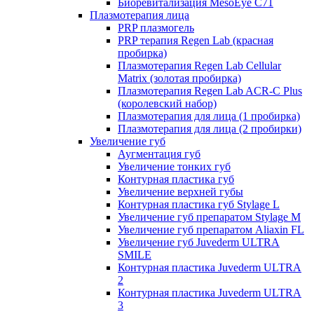
Биоревитализация MesoEye C71
Плазмотерапия лица
PRP плазмогель
PRP терапия Regen Lab (красная
пробирка)
Плазмотерапия Regen Lab Cellular
Matrix (золотая пробирка)
Плазмотерапия Regen Lab ACR-C Plus
(королевский набор)
Плазмотерапия для лица (1 пробирка)
Плазмотерапия для лица (2 пробирки)
Увеличение губ
Аугментация губ
Увеличение тонких губ
Контурная пластика губ
Увеличение верхней губы
Контурная пластика губ Stylage L
Увеличение губ препаратом Stylage M
Увеличение губ препаратом Aliaxin FL
Увеличение губ Juvederm ULTRA
SMILE
Контурная пластика Juvederm ULTRA
2
Контурная пластика Juvederm ULTRA
3