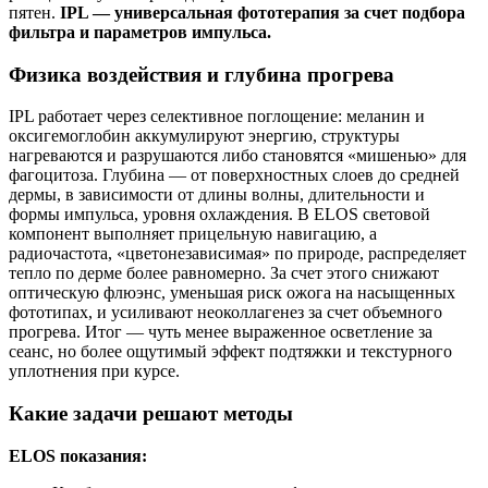
пятен.
IPL — универсальная фототерапия за счет подбора
фильтра и параметров импульса.
Физика воздействия и глубина прогрева
IPL работает через селективное поглощение: меланин и
оксигемоглобин аккумулируют энергию, структуры
нагреваются и разрушаются либо становятся «мишенью» для
фагоцитоза. Глубина — от поверхностных слоев до средней
дермы, в зависимости от длины волны, длительности и
формы импульса, уровня охлаждения. В ELOS световой
компонент выполняет прицельную навигацию, а
радиочастота, «цветонезависимая» по природе, распределяет
тепло по дерме более равномерно. За счет этого снижают
оптическую флюэнс, уменьшая риск ожога на насыщенных
фототипах, и усиливают неоколлагенез за счет объемного
прогрева. Итог — чуть менее выраженное осветление за
сеанс, но более ощутимый эффект подтяжки и текстурного
уплотнения при курсе.
Какие задачи решают методы
ELOS показания: