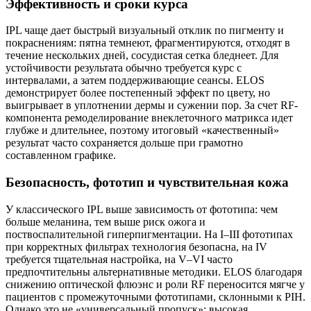
Эффективность и сроки курса
IPL чаще дает быстрый визуальный отклик по пигменту и
покраснениям: пятна темнеют, фрагментируются, отходят в
течение нескольких дней, сосудистая сетка бледнеет. Для
устойчивости результата обычно требуется курс с
интервалами, а затем поддерживающие сеансы. ELOS
демонстрирует более постепенный эффект по цвету, но
выигрывает в уплотнении дермы и сужении пор. За счет RF-
компонента ремоделирование внеклеточного матрикса идет
глубже и длительнее, поэтому итоговый «качественный»
результат часто сохраняется дольше при грамотно
составленном графике.
Безопасность, фототип и чувствительная кожа
У классического IPL выше зависимость от фототипа: чем
больше меланина, тем выше риск ожога и
поствоспалительной гиперпигментации. На I–III фототипах
при корректных фильтрах технология безопасна, на IV
требуется тщательная настройка, на V–VI часто
предпочтительны альтернативные методики. ELOS благодаря
снижению оптической флюэнс и роли RF переносится мягче у
пациентов с промежуточными фототипами, склонными к PIH.
Однако это не «универсальный пропуск»: высокая