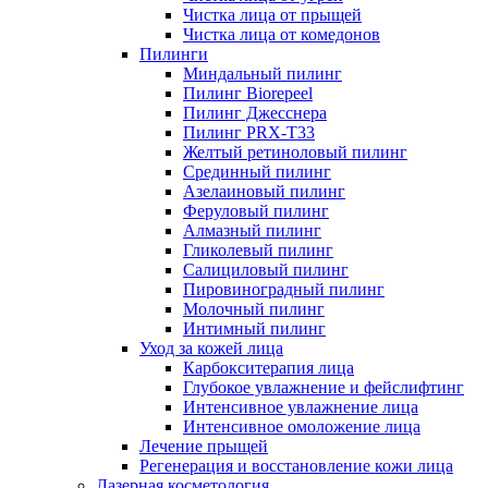
Чистка лица от прыщей
Чистка лица от комедонов
Пилинги
Миндальный пилинг
Пилинг Biorepeel
Пилинг Джесснера
Пилинг PRX-T33
Желтый ретиноловый пилинг
Срединный пилинг
Азелаиновый пилинг
Феруловый пилинг
Алмазный пилинг
Гликолевый пилинг
Салициловый пилинг
Пировиноградный пилинг
Молочный пилинг
Интимный пилинг
Уход за кожей лица
Карбокситерапия лица
Глубокое увлажнение и фейслифтинг
Интенсивное увлажнение лица
Интенсивное омоложение лица
Лечение прыщей
Регенерация и восстановление кожи лица
Лазерная косметология