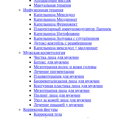
Аппаратный массаж
Мануальная терапия
Инфузионная терапия
Капельница Мексидол
Капельница Милдронат
Капельница Феринжект
Плацентарный иммуномодулятор Лаеннек
Капельница Цитофлавин
Капельница Золушка с глутатионом
Детокс-коктейль с реамберином
Капельница мексидол + милдронат
Мужская косметология
Чистка лица для мужчин
Ботокс для мужчин
Мезотерапия волос и кожи головы
Лечение пигментации
Плазмотерапия для мужчин
Биоревитализация лица для мужчин
Контурная пластика лица для мужчин
Мезотерапия лица для мужчин
Пилинг лица для мужчин
Уход за кожей лица для мужчин
Лечение прыщей у мужчин
Коррекция фигуры
Коррекция тела