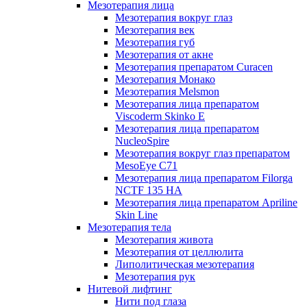
Мезотерапия лица
Мезотерапия вокруг глаз
Мезотерапия век
Мезотерапия губ
Мезотерапия от акне
Мезотерапия препаратом Curacen
Мезотерапия Монако
Мезотерапия Melsmon
Мезотерапия лица препаратом
Viscoderm Skinko E
Мезотерапия лица препаратом
NucleoSpire
Мезотерапия вокруг глаз препаратом
MesoEye С71
Мезотерапия лица препаратом Filorga
NCTF 135 HA
Мезотерапия лица препаратом Apriline
Skin Line
Мезотерапия тела
Мезотерапия живота
Мезотерапия от целлюлита
Липолитическая мезотерапия
Мезотерапия рук
Нитевой лифтинг
Нити под глаза