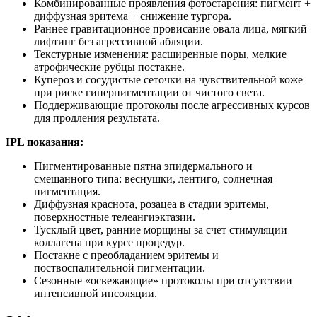
Комбинированные проявления фотостарения: пигмент +
диффузная эритема + снижение тургора.
Раннее гравитационное провисание овала лица, мягкий
лифтинг без агрессивной абляции.
Текстурные изменения: расширенные поры, мелкие
атрофические рубцы постакне.
Купероз и сосудистые сеточки на чувствительной коже
при риске гиперпигментации от чистого света.
Поддерживающие протоколы после агрессивных курсов
для продления результата.
IPL показания:
Пигментированные пятна эпидермального и
смешанного типа: веснушки, лентиго, солнечная
пигментация.
Диффузная краснота, розацеа в стадии эритемы,
поверхностные телеангиэктазии.
Тусклый цвет, ранние морщины за счет стимуляции
коллагена при курсе процедур.
Постакне с преобладанием эритемы и
поствоспалительной пигментации.
Сезонные «освежающие» протоколы при отсутствии
интенсивной инсоляции.