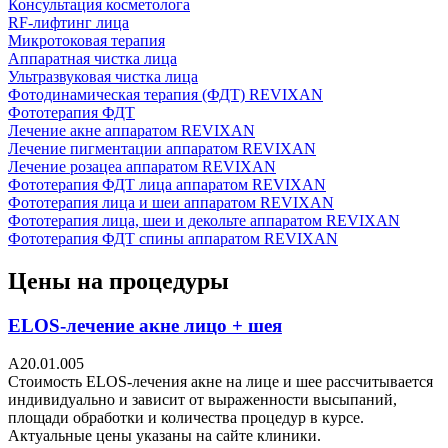
Консультация косметолога
RF-лифтинг лица
Микротоковая терапия
Аппаратная чистка лица
Ультразвуковая чистка лица
Фотодинамическая терапия (ФДТ) REVIXAN
Фототерапия ФДТ
Лечение акне аппаратом REVIXAN
Лечение пигментации аппаратом REVIXAN
Лечение розацеа аппаратом REVIXAN
Фототерапия ФДТ лица аппаратом REVIXAN
Фототерапия лица и шеи аппаратом REVIXAN
Фототерапия лица, шеи и декольте аппаратом REVIXAN
Фототерапия ФДТ спины аппаратом REVIXAN
Цены на процедуры
ELOS-лечение акне лицо + шея
A20.01.005
Стоимость ELOS-лечения акне на лице и шее рассчитывается
индивидуально и зависит от выраженности высыпаний,
площади обработки и количества процедур в курсе.
Актуальные цены указаны на сайте клиники.