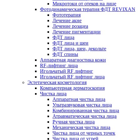
Микротоки от отеков на лице
Фотодинамическая терапия ФДТ REVIXAN
Фототерапия
Лечение акне
Лечение розацеа
Лечение пигментации
ФДТ лица
ФДТ лица и шеи
ФДТ лица, шеи, декольте
ФДТ спины
Аппаратная диагностика кожи
RF-лифтинг лица
Игольчатый RF лифтинг
Игольчатый RF лифтинг лица
Эстетическая косметология
Компьютерная дерматоскопия
Чистка лица
Аппаратная чистка лица
Ультразвуковая чистка лица
Комбинированная чистка лица
Атравматическая чистка лица
Ручная чистка лица
Механическая чистка лица
Чистка лица от черных точек
Чистка лица от угрей