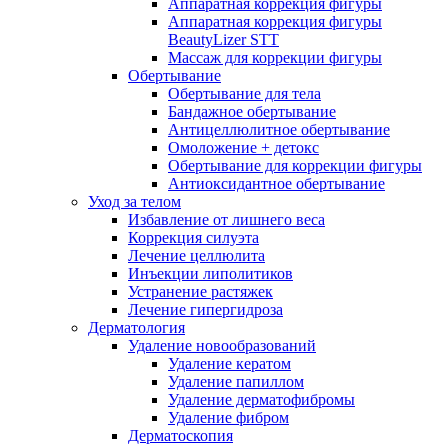
Аппаратная коррекция фигуры
Аппаратная коррекция фигуры
BeautyLizer STT
Массаж для коррекции фигуры
Обертывание
Обертывание для тела
Бандажное обертывание
Антицеллюлитное обертывание
Омоложение + детокс
Обертывание для коррекции фигуры
Антиоксидантное обертывание
Уход за телом
Избавление от лишнего веса
Коррекция силуэта
Лечение целлюлита
Инъекции липолитиков
Устранение растяжек
Лечение гипергидроза
Дерматология
Удаление новообразований
Удаление кератом
Удаление папиллом
Удаление дерматофибромы
Удаление фибром
Дерматоскопия