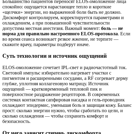
Большинство пациентов переносят ELOS-омоложение лица
спокойно: ощущается нарастающее тепло и короткие
«щелчки» энергии, но выраженной боли быть не должно.
Дискомфорт контролируем, корректируется параметрами и
охлаждением, а при повышенной чувствительности
допустима местная анестезия. Важный момент:
боль — не
норма для правильно настроенного ELOS-протокола
. Если
во время сеанса возникает резкое жжение, не терпите —
скажите врачу, параметры подберут иначе.
Суть технологии и источник ощущений
ELOS-омоложение сочетает IPL-свет и радиочастотный ток.
Световой импульс избирательно нагревает участки с
пигментом и расширенными сосудами, а RF согревает дерму
глубже, уплотняя коллагеновую матрицу. Источник
ощущений — кратковременный тепловой пик и
поверхностное раздражение рецепторов. В современных
системах контактная сапфировая насадка и гель-проводник
охлаждают эпидермис, уменьшая боль и защищая кожу. Баланс
прост: сколько энергии нужно, чтобы сработать по цели, и
сколько охлаждения — чтобы сохранить комфорт и
безопасность.
От чего зависит степень дискомфорта