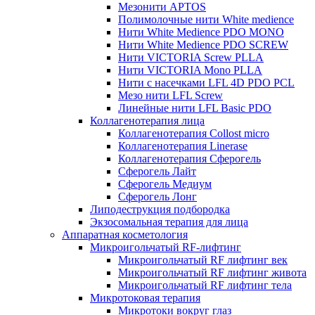
Мезонити APTOS
Полимолочные нити White medience
Нити White Medience PDO MONO
Нити White Medience PDO SCREW
Нити VICTORIA Screw PLLA
Нити VICTORIA Mono PLLA
Нити с насечками LFL 4D PDO PCL
Мезо нити LFL Screw
Линейные нити LFL Basic PDO
Коллагенотерапия лица
Коллагенотерапия Collost micro
Коллагенотерапия Linerase
Коллагенотерапия Сферогель
Сферогель Лайт
Сферогель Медиум
Сферогель Лонг
Липодеструкция подбородка
Экзосомальная терапия для лица
Аппаратная косметология
Микроигольчатый RF-лифтинг
Микроигольчатый RF лифтинг век
Микроигольчатый RF лифтинг живота
Микроигольчатый RF лифтинг тела
Микротоковая терапия
Микротоки вокруг глаз