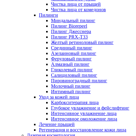
Чистка лица от прыщей
Чистка лица от комедонов
Пилинги
Миндальный пилинг
Пилинг Biorepeel
Пилинг Джесснера
Пилинг PRX-T33
Желтый ретиноловый пилинг
Срединный пилинг
Азелаиновый пилинг
Феруловый пилинг
Алмазный пилинг
Гликолевый пилинг
Салициловый пилинг
Пировиноградный пилинг
Молочный пилинг
Интимный пилинг
Уход за кожей лица
Карбокситерапия лица
Глубокое увлажнение и фейслифтинг
Интенсивное увлажнение лица
Интенсивное омоложение лица
Лечение прыщей
Регенерация и восстановление кожи лица
Лазерная косметология