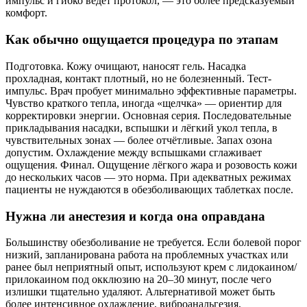
импульс и гибко ведёт протокол, — это более предсказуемый
комфорт.
Как обычно ощущается процедура по этапам
Подготовка. Кожу очищают, наносят гель. Насадка
прохладная, контакт плотный, но не болезненный. Тест-
импульс. Врач пробует минимально эффективные параметры.
Чувство краткого тепла, иногда «щелчка» — ориентир для
корректировки энергии. Основная серия. Последовательные
прикладывания насадки, вспышки и лёгкий укол тепла, в
чувствительных зонах — более отчётливые. Запах озона
допустим. Охлаждение между вспышками сглаживает
ощущения. Финал. Ощущение лёгкого жара и розовость кожи
до нескольких часов — это норма. При адекватных режимах
пациенты не нуждаются в обезболивающих таблетках после.
Нужна ли анестезия и когда она оправдана
Большинству обезболивание не требуется. Если болевой порог
низкий, запланирована работа на проблемных участках или
ранее был неприятный опыт, используют крем с лидокаином/
прилокаином под окклюзию на 20–30 минут, после чего
излишки тщательно удаляют. Альтернативой может быть
более интенсивное охлаждение, виброанальгезия,