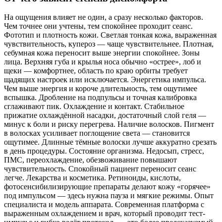
На ощущения влияет не один, а сразу несколько факторов.
Чем точнее они учтены, тем спокойнее проходит сеанс.
Фототип и плотность кожи. Светлая тонкая кожа, выраженная
чувствительность, купероз — чаще чувствительнее. Плотная,
себумная кожа переносит выше энергии спокойнее. Зоны
лица. Верхняя губа и крылья носа обычно «острее», лоб и
щеки — комфортнее, область по краю орбиты требует
щадящих настроек или исключается. Энергетика импульса.
Чем выше энергия и короче длительность, тем ощутимее
вспышка. Дробление на подпульсы и точная калибровка
сглаживают пик. Охлаждение и контакт. Стабильное
прижатие охлаждённой насадки, достаточный слой геля —
минус к боли и риску перегрева. Наличие волосков. Пигмент
в волосках усиливает поглощение света — становится
ощутимее. Длинные тёмные волоски лучше аккуратно срезать
в день процедуры. Состояние организма. Недосып, стресс,
ПМС, переохлаждение, обезвоживание повышают
чувствительность. Спокойный пациент переносит сеанс
легче. Лекарства и косметика. Ретиноиды, кислоты,
фотосенсибилизирующие препараты делают кожу «горячее»
под импульсом — здесь нужна пауза и мягкие режимы. Опыт
специалиста и модель аппарата. Современная платформа с
выраженным охлаждением и врач, который проводит тест-