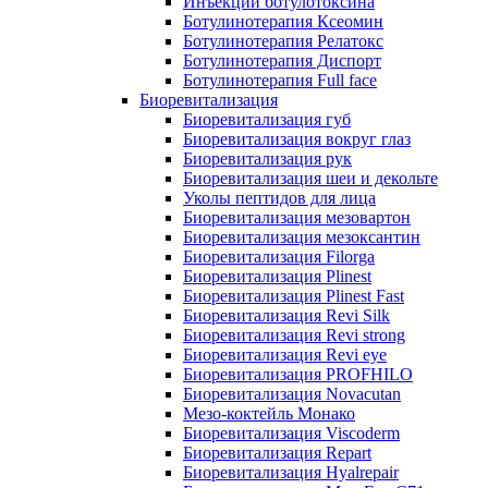
Инъекции ботулотоксина
Ботулинотерапия Ксеомин
Ботулинотерапия Релатокс
Ботулинотерапия Диспорт
Ботулинотерапия Full face
Биоревитализация
Биоревитализация губ
Биоревитализация вокруг глаз
Биоревитализация рук
Биоревитализация шеи и декольте
Уколы пептидов для лица
Биоревитализация мезовартон
Биоревитализация мезоксантин
Биоревитализация Filorga
Биоревитализация Plinest
Биоревитализация Plinest Fast
Биоревитализация Revi Silk
Биоревитализация Revi strong
Биоревитализация Revi eye
Биоревитализация PROFHILO
Биоревитализация Novacutan
Мезо-коктейль Монако
Биоревитализация Viscoderm
Биоревитализация Repart
Биоревитализация Hyalrepair