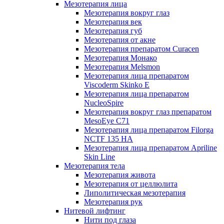
Мезотерапия лица
Мезотерапия вокруг глаз
Мезотерапия век
Мезотерапия губ
Мезотерапия от акне
Мезотерапия препаратом Curacen
Мезотерапия Монако
Мезотерапия Melsmon
Мезотерапия лица препаратом
Viscoderm Skinko E
Мезотерапия лица препаратом
NucleoSpire
Мезотерапия вокруг глаз препаратом
MesoEye С71
Мезотерапия лица препаратом Filorga
NCTF 135 HA
Мезотерапия лица препаратом Apriline
Skin Line
Мезотерапия тела
Мезотерапия живота
Мезотерапия от целлюлита
Липолитическая мезотерапия
Мезотерапия рук
Нитевой лифтинг
Нити под глаза