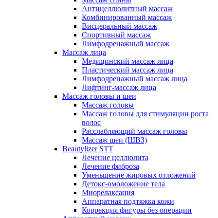
Антицеллюлитный массаж
Комбинированный массаж
Висцеральный массаж
Спортивный массаж
Лимфодренажный массаж
Массаж лица
Медицинский массаж лица
Пластический массаж лица
Лимфодренажный массаж лица
Лифтинг-массаж лица
Массаж головы и шеи
Массаж головы
Массаж головы для стимуляции роста
волос
Расслабляющий массаж головы
Массаж шеи (ШВЗ)
Beautylizer STT
Лечение целлюлита
Лечение фиброза
Уменьшение жировых отложений
Детокс-омоложение тела
Миорелаксация
Аппаратная подтяжка кожи
Коррекция фигуры без операции