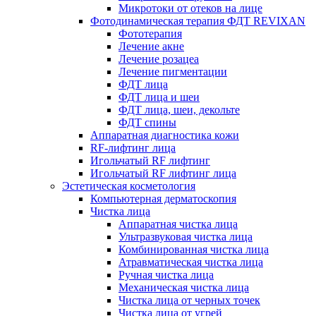
Микротоки от отеков на лице
Фотодинамическая терапия ФДТ REVIXAN
Фототерапия
Лечение акне
Лечение розацеа
Лечение пигментации
ФДТ лица
ФДТ лица и шеи
ФДТ лица, шеи, декольте
ФДТ спины
Аппаратная диагностика кожи
RF-лифтинг лица
Игольчатый RF лифтинг
Игольчатый RF лифтинг лица
Эстетическая косметология
Компьютерная дерматоскопия
Чистка лица
Аппаратная чистка лица
Ультразвуковая чистка лица
Комбинированная чистка лица
Атравматическая чистка лица
Ручная чистка лица
Механическая чистка лица
Чистка лица от черных точек
Чистка лица от угрей