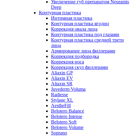
Увеличение губ препаратом Neuramis
Deep
Контурная пластика
Интимная пластика
Контурная пластика ягодиц
Коррекция овала лица
Контурная пластика под глазами
Контурная пластика средней трети
лица
Армирование лица филлерами
Коррекция подбородка
Коррекция носа
Коррекция скул филлерами
Aliaxin GP
Aliaxin EV
Aliaxin SR
Juvederm Voluma
Radiesse
Stylage XL
AestheFill
Belotero Balance
Belotero Intense
Belotero Soft
Belotero Volume
Soprano