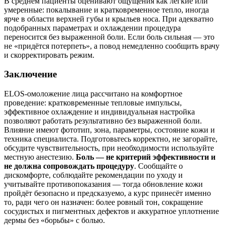
В среднем пациенты оценивают ощущения как лёгкие или
умеренные: покалывание и кратковременное тепло, иногда
ярче в области верхней губы и крыльев носа. При адекватно
подобранных параметрах и охлаждении процедура
переносится без выраженной боли. Если боль сильная — это
не «придётся потерпеть», а повод немедленно сообщить врачу
и скорректировать режим.
Заключение
ELOS-омоложение лица рассчитано на комфортное
проведение: кратковременные тепловые импульсы,
эффективное охлаждение и индивидуальная настройка
позволяют работать результативно без выраженной боли.
Влияние имеют фототип, зона, параметры, состояние кожи и
техника специалиста. Подготовьтесь корректно, не загорайте,
обсудите чувствительность, при необходимости используйте
местную анестезию.
Боль — не критерий эффективности и
не должна сопровождать процедуру
. Сообщайте о
дискомфорте, соблюдайте рекомендации по уходу и
учитывайте противопоказания — тогда обновление кожи
пройдёт безопасно и предсказуемо, а курс принесёт именно
то, ради чего он назначен: более ровный тон, сокращение
сосудистых и пигментных дефектов и аккуратное уплотнение
дермы без «борьбы» с болью.