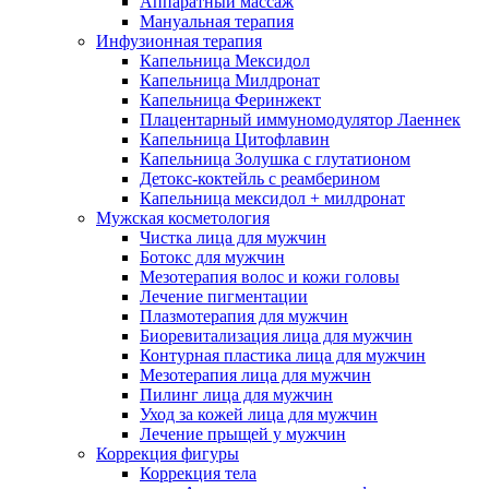
Аппаратный массаж
Мануальная терапия
Инфузионная терапия
Капельница Мексидол
Капельница Милдронат
Капельница Феринжект
Плацентарный иммуномодулятор Лаеннек
Капельница Цитофлавин
Капельница Золушка с глутатионом
Детокс-коктейль с реамберином
Капельница мексидол + милдронат
Мужская косметология
Чистка лица для мужчин
Ботокс для мужчин
Мезотерапия волос и кожи головы
Лечение пигментации
Плазмотерапия для мужчин
Биоревитализация лица для мужчин
Контурная пластика лица для мужчин
Мезотерапия лица для мужчин
Пилинг лица для мужчин
Уход за кожей лица для мужчин
Лечение прыщей у мужчин
Коррекция фигуры
Коррекция тела