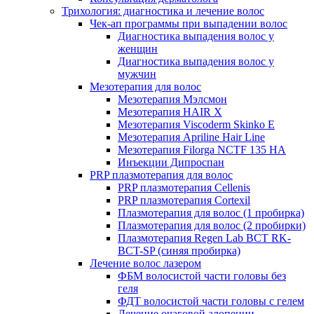
Трихология: диагностика и лечение волос
Чек-ап программы при выпадении волос
Диагностика выпадения волос у
женщин
Диагностика выпадения волос у
мужчин
Мезотерапия для волос
Мезотерапия Мэлсмон
Мезотерапия HAIR X
Мезотерапия Viscoderm Skinko E
Мезотерапия Apriline Hair Line
Мезотерапия Filorga NCTF 135 HA
Инъекции Дипроспан
PRP плазмотерапия для волос
PRP плазмотерапия Cellenis
PRP плазмотерапия Cortexil
Плазмотерапия для волос (1 пробирка)
Плазмотерапия для волос (2 пробирки)
Плазмотерапия Regen Lab BCT RK-
BCT-SP (синяя пробирка)
Лечение волос лазером
ФБМ волосистой части головы без
геля
ФДТ волосистой части головы с гелем
Лечение очаговой алопеции