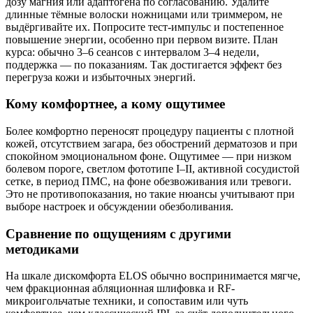
дозу магния или адаптогена по согласованию. Удалите
длинные тёмные волоски ножницами или триммером, не
выдёргивайте их. Попросите тест-импульс и постепенное
повышение энергии, особенно при первом визите. План
курса: обычно 3–6 сеансов с интервалом 3–4 недели,
поддержка — по показаниям. Так достигается эффект без
перегруза кожи и избыточных энергий.
Кому комфортнее, а кому ощутимее
Более комфортно переносят процедуру пациенты с плотной
кожей, отсутствием загара, без обострений дерматозов и при
спокойном эмоциональном фоне. Ощутимее — при низком
болевом пороге, светлом фототипе I–II, активной сосудистой
сетке, в период ПМС, на фоне обезвоживания или тревоги.
Это не противопоказания, но такие нюансы учитывают при
выборе настроек и обсуждении обезболивания.
Сравнение по ощущениям с другими
методиками
На шкале дискомфорта ELOS обычно воспринимается мягче,
чем фракционная абляционная шлифовка и RF-
микроигольчатые техники, и сопоставим или чуть