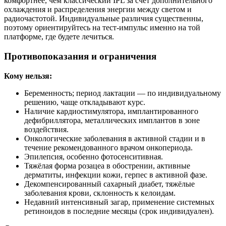
комфортнее, чем классический IPL за счёт дополнительного
охлаждения и распределения энергии между светом и
радиочастотой. Индивидуальные различия существенны,
поэтому ориентируйтесь на тест-импульс именно на той
платформе, где будете лечиться.
Противопоказания и ограничения
Кому нельзя:
Беременность; период лактации — по индивидуальному
решению, чаще откладывают курс.
Наличие кардиостимулятора, имплантированного
дефибриллятора, металлических имплантов в зоне
воздействия.
Онкологические заболевания в активной стадии и в
течение рекомендованного врачом онкопериода.
Эпилепсия, особенно фотосенситивная.
Тяжёлая форма розацеа в обострении, активные
дерматиты, инфекции кожи, герпес в активной фазе.
Декомпенсированный сахарный диабет, тяжёлые
заболевания крови, склонность к келоидам.
Недавний интенсивный загар, применение системных
ретиноидов в последние месяцы (срок индивидуален).