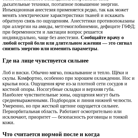
дыхательные техники, поэтапное повышение энергии.
Инъекционная анестезия применяется редко, так как может
менять электрические характеристики тканей и искажать
обратную связь по ощущениям. Анестетики противопоказаны
при аллергии на амиды, метгемоглобинемии, дефиците Г6ФД;
при беременности и лактации вопрос решается
индивидуально, чаще без анестезии.
Сообщайте врачу о
любой острой боли или длительном жжении — это сигнал
снизить энергию или изменить параметры
.
Где на лице чувствуется сильнее
Лоб и виски. Обычно мягко, покалывание и тепло. Щёки и
скулы. Комфортно, особенно при хорошем охлаждении. Нос и
крылья носа. Ощущения ярче из‑за плотной сети сосудов и
костной опоры. Носогубные складки и верхняя губа.
Наиболее чувствительные зоны, ощущения могут быть
средневыраженными. Подбородок и линия нижней челюсти.
Умеренно, но при жесткой щетине ощущается сильнее.
Периорбитальная область. Работают осмотрительно или
исключают, приоритет — безопасность роговицы и тонкой
кожи.
Что считается нормой после и когда