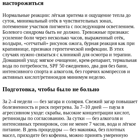
насторожиться
Нормальные реакции: лёгкая эритема и ощущение тепла до
суток, минимальный отёк в чувствительных зонах,
потемнение участков пигмента с последующим осветлением.
Болевого синдрома быть не должно. Тревожные признаки:
усиление боли через несколько часов, выраженный отёк,
волдыри, «сетчатый» рисунок ожога, бурная реакция как при
крапивнице, признаки герпетической инфекции. В этих
случаях нужно связаться с клиникой для осмотра и терапии.
Домашний уход: мягкое очищение, крем-репарант, термальная
вода по потребности, SPF 50 ежедневно, два дня без бани,
интенсивного спорта и алкоголя, без горячих компрессов и
активных кислот/ретиноидов минимум неделю.
Подготовка, чтобы было не больно
За 2–4 недели — без загара и солярия. Свежий загар повышает
болезненность и риск перегрева. За 7–10 дней — пауза в
агрессивном уходе: скрабы, высокие концентрации кислот,
ретиноиды по согласованию. За сутки — без алкоголя и
интенсивных тренировок, сон не менее 7 часов, вода и лёгкое
питание. В день процедуры — без макияжа, без плотных
масел, приходите без кофеина, можно принять умеренную