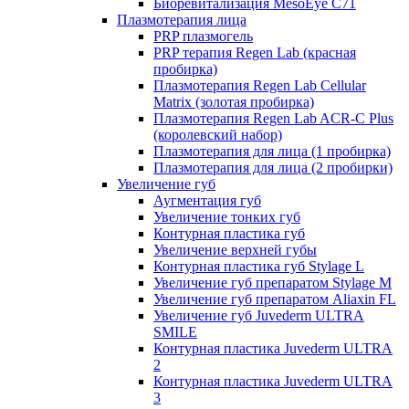
Биоревитализация MesoEye C71
Плазмотерапия лица
PRP плазмогель
PRP терапия Regen Lab (красная
пробирка)
Плазмотерапия Regen Lab Cellular
Matrix (золотая пробирка)
Плазмотерапия Regen Lab ACR-C Plus
(королевский набор)
Плазмотерапия для лица (1 пробирка)
Плазмотерапия для лица (2 пробирки)
Увеличение губ
Аугментация губ
Увеличение тонких губ
Контурная пластика губ
Увеличение верхней губы
Контурная пластика губ Stylage L
Увеличение губ препаратом Stylage M
Увеличение губ препаратом Aliaxin FL
Увеличение губ Juvederm ULTRA
SMILE
Контурная пластика Juvederm ULTRA
2
Контурная пластика Juvederm ULTRA
3