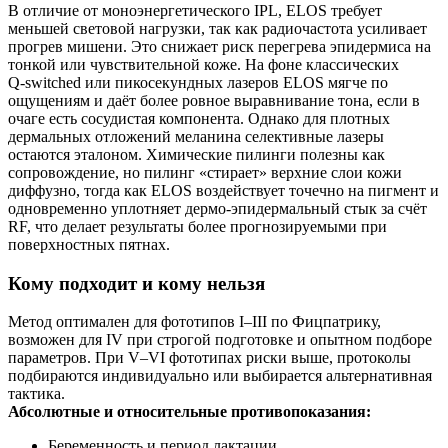
В отличие от моноэнергетического IPL, ELOS требует
меньшей световой нагрузки, так как радиочастота усиливает
прогрев мишени. Это снижает риск перегрева эпидермиса на
тонкой или чувствительной коже. На фоне классических
Q‑switched или пикосекундных лазеров ELOS мягче по
ощущениям и даёт более ровное выравнивание тона, если в
очаге есть сосудистая компонента. Однако для плотных
дермальных отложений меланина селективные лазеры
остаются эталоном. Химические пилинги полезны как
сопровождение, но пилинг «стирает» верхние слои кожи
диффузно, тогда как ELOS воздействует точечно на пигмент и
одновременно уплотняет дермо‑эпидермальный стык за счёт
RF, что делает результаты более прогнозируемыми при
поверхностных пятнах.
Кому подходит и кому нельзя
Метод оптимален для фототипов I–III по Фицпатрику,
возможен для IV при строгой подготовке и опытном подборе
параметров. При V–VI фототипах риски выше, протоколы
подбираются индивидуально или выбирается альтернативная
тактика.
Абсолютные и относительные противопоказания:
Беременность и период лактации.