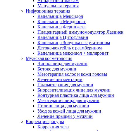
Аппаратный массаж
Мануальная терапия
Инфузионная терапия
Капельница Мексидол
Капельница Милдронат
Капельница Феринжект
Плацентарный иммуномодулятор Лаеннек
Капельница Цитофлавин
Капельница Золушка с глутатионом
Детокс-коктейль с реамберином
Капельница мексидол + милдронат
Мужская косметология
Чистка лица для мужчин
Ботокс для мужчин
Мезотерапия волос и кожи головы
Лечение пигментации
Плазмотерапия для мужчин
Биоревитализация лица для мужчин
Контурная пластика лица для мужчин
Мезотерапия лица для мужчин
Пилинг лица для мужчин
Уход за кожей лица для мужчин
Лечение прыщей у мужчин
Коррекция фигуры
Коррекция тела