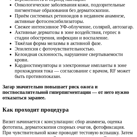
Онкологические заболевания кожи, подозрительные
пигментные образования без дерматоскопии.
Приём системных ретиноидов в недавнем анамнезе,
активные фотосенсибилизаторы.
Свежее интенсивное УФ‑облучение, солярий, автозагар.
Активные дерматозы в зоне воздействия, герпес в
стадии обострения, инфекции и воспаление.
Тяжёлая форма мелазмы в активной фазе.
Эпилепсия с фоточувствительностью.
Келоидная склонность, нарушение свертываемости
крови.
Кардиостимуляторы и электронные импланты в зоне
прохождения тока — согласование с врачом, RF может
быть противопоказан.
Загар значительно повышает риск ожога и
поствоспалительной гиперпигментации — от него нужно
отказаться заранее.
Как проходит процедура
Визит начинается с консультации: сбор анамнеза, оценка
фототипа, дерматоскопия спорных очагов, фотофиксация.
При чувствительной коже проводят тестовую вспышку. Затем