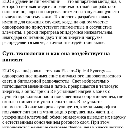
ELOS‑удаление пигментации — это аппаратная методика, в
которой световая энергия и радиочастотный ток работают
синергично, адресно нагревая пигмент и запускающую его
выведение систему кожи. Технология разрабатывалась
именно для сложных случаях, когда на одном участке
одновременно присутствуют пигментные и сосудистые
элементы, а риски перегрева эпидермиса нежелательны.
Благодаря сочетанию двух типов энергии нагрузка
распределяется мягче, а точность воздействия выше.
Суть технологии и как она воздействует на
пигмент
ELOS расшифровывается как Electro‑Optical Synergy —
одновременное применение импульсного широкополосного
света и биполярной радиочастоты. Свет избирательно
поглощается меланином в пятне, превращается в тепловую
энергию, а биполярный RF усиливает нагрев в зонах с
лучшей проводимостью и повышенным сопротивлением, где
скоплен пигмент и уплотнены ткани. В результате
пигментный очаг микрокоагулируется, клетки‑макрофаги
получают сигнал на утилизацию разрушенных частиц, а
ускоренный клеточный обмен эпидермиса выводит их наружу
с естественным обновлением рогового слоя. При этом
используются меньшие световые fluence, чем у классического