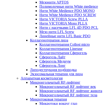
Мезонити APTOS
Полимолочные нити White medience
Нити White Medience PDO MONO
Нити White Medience PDO SCREW
Нити VICTORIA Screw PLLA
Нити VICTORIA Mono PLLA
Нити с насечками LFL 4D PDO PCL
Мезо нити LFL Screw
Линейные нити LFL Basic PDO
Коллагенотерапия лица
Коллагенотерапия Collost micro
Коллагенотерапия Linerase
Коллагенотерапия Сферогель
Сферогель Лайт
Сферогель Медиум
Сферогель Лонг
Липодеструкция подбородка
Экзосомальная терапия для лица
Аппаратная косметология
Микроигольчатый RF-лифтинг
Микроигольчатый RF лифтинг век
Микроигольчатый RF лифтинг живота
Микроигольчатый RF лифтинг тела
Микротоковая терапия
Микротоки вокруг глаз