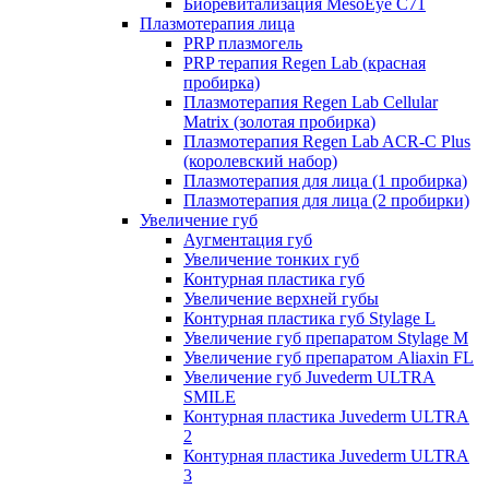
Биоревитализация MesoEye C71
Плазмотерапия лица
PRP плазмогель
PRP терапия Regen Lab (красная
пробирка)
Плазмотерапия Regen Lab Cellular
Matrix (золотая пробирка)
Плазмотерапия Regen Lab ACR-C Plus
(королевский набор)
Плазмотерапия для лица (1 пробирка)
Плазмотерапия для лица (2 пробирки)
Увеличение губ
Аугментация губ
Увеличение тонких губ
Контурная пластика губ
Увеличение верхней губы
Контурная пластика губ Stylage L
Увеличение губ препаратом Stylage M
Увеличение губ препаратом Aliaxin FL
Увеличение губ Juvederm ULTRA
SMILE
Контурная пластика Juvederm ULTRA
2
Контурная пластика Juvederm ULTRA
3