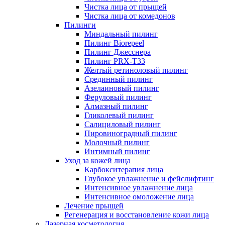
Чистка лица от прыщей
Чистка лица от комедонов
Пилинги
Миндальный пилинг
Пилинг Biorepeel
Пилинг Джесснера
Пилинг PRX-T33
Желтый ретиноловый пилинг
Срединный пилинг
Азелаиновый пилинг
Феруловый пилинг
Алмазный пилинг
Гликолевый пилинг
Салициловый пилинг
Пировиноградный пилинг
Молочный пилинг
Интимный пилинг
Уход за кожей лица
Карбокситерапия лица
Глубокое увлажнение и фейслифтинг
Интенсивное увлажнение лица
Интенсивное омоложение лица
Лечение прыщей
Регенерация и восстановление кожи лица
Лазерная косметология