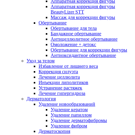
Аппаратная коррекция фигуры
Аппаратная коррекция фигуры
BeautyLizer STT
Массаж для коррекции фигуры
Обертывание
Обертывание для тела
Бандажное обертывание
Антицеллюлитное обертывание
Омоложение + детокс
Обертывание для коррекции фигуры
Антиоксидантное обертывание
Уход за телом
Избавление от лишнего веса
Коррекция силуэта
Лечение целлюлита
Инъекции липолитиков
Устранение растяжек
Лечение гипергидроза
Дерматология
Удаление новообразований
Удаление кератом
Удаление папиллом
Удаление дерматофибромы
Удаление фибром
Дерматоскопия