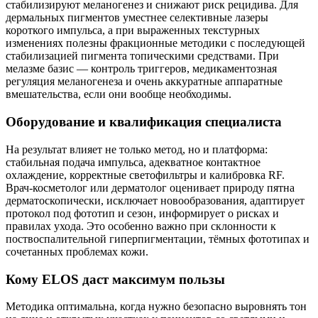
стабилизируют меланогенез и снижают риск рецидива. Для
дермальных пигментов уместнее селективные лазеры
короткого импульса, а при выраженных текстурных
изменениях полезны фракционные методики с последующей
стабилизацией пигмента топическими средствами. При
мелазме базис — контроль триггеров, медикаментозная
регуляция меланогенеза и очень аккуратные аппаратные
вмешательства, если они вообще необходимы.
Оборудование и квалификация специалиста
На результат влияет не только метод, но и платформа:
стабильная подача импульса, адекватное контактное
охлаждение, корректные светофильтры и калибровка RF.
Врач‑косметолог или дерматолог оценивает природу пятна
дерматоскопически, исключает новообразования, адаптирует
протокол под фототип и сезон, информирует о рисках и
правилах ухода. Это особенно важно при склонности к
поствоспалительной гиперпигментации, тёмных фототипах и
сочетанных проблемах кожи.
Кому ELOS даст максимум пользы
Методика оптимальна, когда нужно безопасно выровнять тон