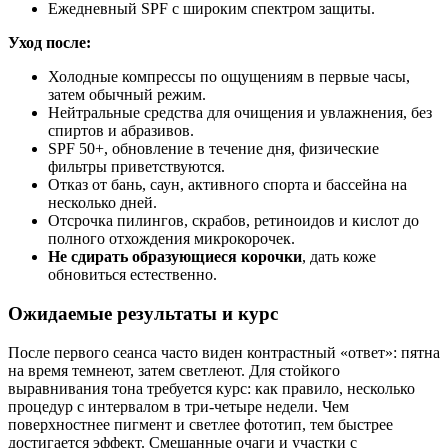
Ежедневный SPF с широким спектром защиты.
Уход после:
Холодные компрессы по ощущениям в первые часы,
затем обычный режим.
Нейтральные средства для очищения и увлажнения, без
спиртов и абразивов.
SPF 50+, обновление в течение дня, физические
фильтры приветствуются.
Отказ от бань, саун, активного спорта и бассейна на
несколько дней.
Отсрочка пилингов, скрабов, ретиноидов и кислот до
полного отхождения микрокорочек.
Не сдирать образующиеся корочки
, дать коже
обновиться естественно.
Ожидаемые результаты и курс
После первого сеанса часто виден контрастный «ответ»: пятна
на время темнеют, затем светлеют. Для стойкого
выравнивания тона требуется курс: как правило, несколько
процедур с интервалом в три‑четыре недели. Чем
поверхностнее пигмент и светлее фототип, тем быстрее
достигается эффект. Смешанные очаги и участки с