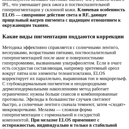
IPL, что уменьшает риск ожога и поствоспалительной
гиперпигментации у склонной кожи.
Ключевая особенность
ELOS — синхронное действие света и RF, дающее
прицельный нагрев пигмента с щадящим отношением к
окружающим тканям.
Какие виды пигментации поддаются коррекции
Методика эффективно справляется с солнечными лентиго,
веснушками, возрастными пятнами, поствоспалительной
гиперпигментацией после акне и поверхностными
гиперхромиями, вызванными ультрафиолетом. Если в очаге
есть сосудистая составляющая, например эритемный ореол
вокруг пятна или элементы телеангиэктазии, ELOS
корректирует их параллельно, выравнивая тон и микрорельеф.
С глубокодермальным пигментом и неоднородными
дермоэпидермальными накоплениями метод работает
ограниченно: нужны больше сеансов и комбинированные
протоколы. Эфелиды в большинстве случаев светлеют
быстро, а солнечные лентиго сначала темнеют, затем «сходят»
микрокорочками. Мелазма — сложная форма
гиперпигментации с гормональной и сосудистой
компонентой.
При мелазме ELOS применяют с
осторожностью, индивидуально и только в стабильной