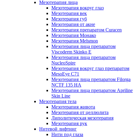
Мезотерапия лица
Мезотерапия вокруг глаз
Мезотерапия век
Мезотерапия губ
Мезотерапия от акне
Мезотерапия препаратом Curacen
Мезотерапия Монако
Мезотерапия Melsmon
Мезотерапия лица препаратом
Viscoderm Skinko E
Мезотерапия лица препаратом
NucleoSpire
Мезотерапия вокруг глаз препаратом
MesoEye С71
Мезотерапия лица препаратом Filorga
NCTF 135 HA
Мезотерапия лица препаратом Apriline
Skin Line
Мезотерапия тела
Мезотерапия живота
Мезотерапия от целлюлита
Липолитическая мезотерапия
Мезотерапия рук
Нитевой лифтинг
Нити под глаза