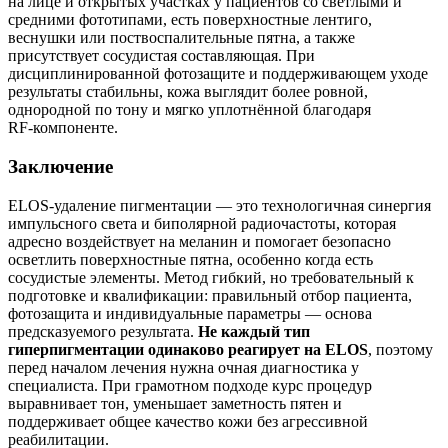
на лице и открытых участках у пациентов со светлыми и
средними фототипами, есть поверхностные лентиго,
веснушки или поствоспалительные пятна, а также
присутствует сосудистая составляющая. При
дисциплинированной фотозащите и поддерживающем уходе
результаты стабильны, кожа выглядит более ровной,
однородной по тону и мягко уплотнённой благодаря
RF‑компоненте.
Заключение
ELOS‑удаление пигментации — это технологичная синергия
импульсного света и биполярной радиочастоты, которая
адресно воздействует на меланин и помогает безопасно
осветлить поверхностные пятна, особенно когда есть
сосудистые элементы. Метод гибкий, но требовательный к
подготовке и квалификации: правильный отбор пациента,
фотозащита и индивидуальные параметры — основа
предсказуемого результата.
Не каждый тип
гиперпигментации одинаково реагирует на ELOS
, поэтому
перед началом лечения нужна очная диагностика у
специалиста. При грамотном подходе курс процедур
выравнивает тон, уменьшает заметность пятен и
поддерживает общее качество кожи без агрессивной
реабилитации.