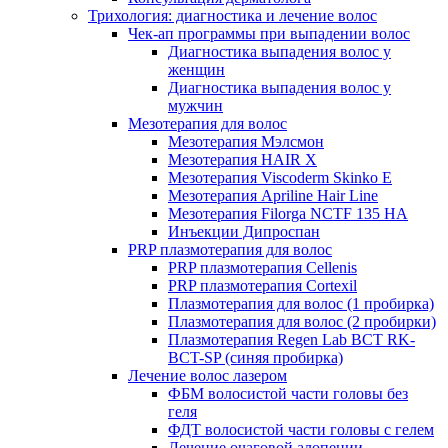
Трихология: диагностика и лечение волос
Чек-ап программы при выпадении волос
Диагностика выпадения волос у
женщин
Диагностика выпадения волос у
мужчин
Мезотерапия для волос
Мезотерапия Мэлсмон
Мезотерапия HAIR X
Мезотерапия Viscoderm Skinko E
Мезотерапия Apriline Hair Line
Мезотерапия Filorga NCTF 135 HA
Инъекции Дипроспан
PRP плазмотерапия для волос
PRP плазмотерапия Cellenis
PRP плазмотерапия Cortexil
Плазмотерапия для волос (1 пробирка)
Плазмотерапия для волос (2 пробирки)
Плазмотерапия Regen Lab BCT RK-
BCT-SP (синяя пробирка)
Лечение волос лазером
ФБМ волосистой части головы без
геля
ФДТ волосистой части головы с гелем
Лечение очаговой алопеции