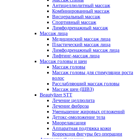
Антицеллюлитный массаж
Комбинированный массаж
Висцеральный массаж
Спортивный массаж
Лимфодренажный массаж
Массаж лица
Медицинский массаж лица
Пластический массаж лица
Лимфодренажный массаж лица
Лифтинг-массаж лица
Массаж головы и шеи
Массаж головы
Массаж головы для стимуляции роста
волос
Расслабляющий массаж головы
Массаж шеи (ШВЗ)
Beautylizer STT
Лечение целлюлита
Лечение фиброза
Уменьшение жировых отложений
Детокс-омоложение тела
Миорелаксация
Аппаратная подтяжка кожи
Коррекция фигуры без операции