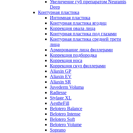
Увеличение губ препаратом Neuramis
Deep
Контурная пластика
Интимная пластика
Контурная пластика ягодиц
Коррекция овала лица
Контурная пластика под глазами
Контурная пластика средней трети
лица
Армирование лица филлерами
Коррекция подбородка
Коррекция носа
Коррекция скул филлерами
Aliaxin GP
Aliaxin EV
Aliaxin SR
Juvederm Voluma
Radiesse
Stylage XL
AestheFill
Belotero Balance
Belotero Intense
Belotero Soft
Belotero Volume
Soprano