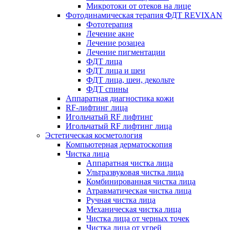
Микротоки от отеков на лице
Фотодинамическая терапия ФДТ REVIXAN
Фототерапия
Лечение акне
Лечение розацеа
Лечение пигментации
ФДТ лица
ФДТ лица и шеи
ФДТ лица, шеи, декольте
ФДТ спины
Аппаратная диагностика кожи
RF-лифтинг лица
Игольчатый RF лифтинг
Игольчатый RF лифтинг лица
Эстетическая косметология
Компьютерная дерматоскопия
Чистка лица
Аппаратная чистка лица
Ультразвуковая чистка лица
Комбинированная чистка лица
Атравматическая чистка лица
Ручная чистка лица
Механическая чистка лица
Чистка лица от черных точек
Чистка лица от угрей