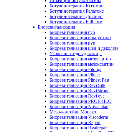
Инъекции ботулотоксина
Ботулинотерапия Ксеомин
Ботулинотерапия Релатокс
Ботулинотерапия Диспорт
Ботулинотерапия Full face
Биоревитализация
Биоревитализация губ
Биоревитализация вокруг глаз
Биоревитализация рук
Биоревитализация шеи и декольте
Уколы пептидов для лица
Биоревитализация мезовартон
Биоревитализация мезоксантин
Биоревитализация Filorga
Биоревитализация Plinest
Биоревитализация Plinest Fast
Биоревитализация Revi Silk
Биоревитализация Revi strong
Биоревитализация Revi eye
Биоревитализация PROFHILO
Биоревитализация Novacutan
Мезо-коктейль Монако
Биоревитализация Viscoderm
Биоревитализация Repart
Биоревитализация Hyalrepair