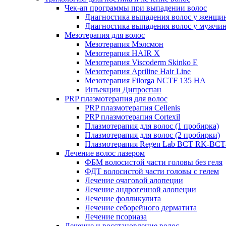
Чек-ап программы при выпадении волос
Диагностика выпадения волос у женщи
Диагностика выпадения волос у мужчи
Мезотерапия для волос
Мезотерапия Мэлсмон
Мезотерапия HAIR X
Мезотерапия Viscoderm Skinko E
Мезотерапия Apriline Hair Line
Мезотерапия Filorga NCTF 135 HA
Инъекции Дипроспан
PRP плазмотерапия для волос
PRP плазмотерапия Cellenis
PRP плазмотерапия Cortexil
Плазмотерапия для волос (1 пробирка)
Плазмотерапия для волос (2 пробирки)
Плазмотерапия Regen Lab BCT RK-BCT-
Лечение волос лазером
ФБМ волосистой части головы без геля
ФДТ волосистой части головы с гелем
Лечение очаговой алопеции
Лечение андрогенной алопеции
Лечение фолликулита
Лечение себорейного дерматита
Лечение псориаза
Лечение и восстановление волос