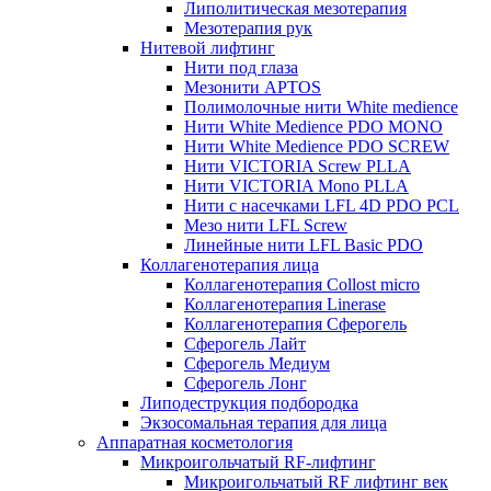
Липолитическая мезотерапия
Мезотерапия рук
Нитевой лифтинг
Нити под глаза
Мезонити APTOS
Полимолочные нити White medience
Нити White Medience PDO MONO
Нити White Medience PDO SCREW
Нити VICTORIA Screw PLLA
Нити VICTORIA Mono PLLA
Нити с насечками LFL 4D PDO PCL
Мезо нити LFL Screw
Линейные нити LFL Basic PDO
Коллагенотерапия лица
Коллагенотерапия Collost micro
Коллагенотерапия Linerase
Коллагенотерапия Сферогель
Сферогель Лайт
Сферогель Медиум
Сферогель Лонг
Липодеструкция подбородка
Экзосомальная терапия для лица
Аппаратная косметология
Микроигольчатый RF-лифтинг
Микроигольчатый RF лифтинг век