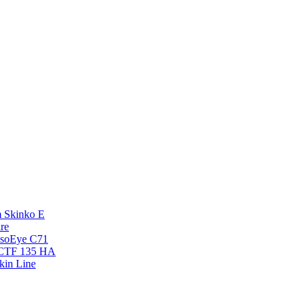
 Skinko E
re
esoEye С71
NCTF 135 HA
kin Line