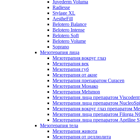
Juvederm Voluma
Radiesse
Stylage XL
AestheFill
Belotero Balance
Belotero Intense
Belotero Soft
Belotero Volume
Soprano
Мезотерапия лица
Мезотерапия вокруг глаз
Мезотерапия век
Мезотерапия губ
Мезотерапия от акне
Мезотерапия препаратом Curacen
Мезотерапия Монако
Мезотерапия Melsmon
Мезотерапия лица препаратом Viscoderm
Мезотерапия лица препаратом NucleoSpi
Мезотерапия вокруг глаз препаратом M
Мезотерапия лица препаратом Filorga 
Мезотерапия лица препаратом Apriline S
Мезотерапия тела
Мезотерапия живота
Мезотерапия от целлюлита