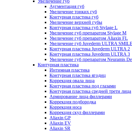
Увеличение губ
Аугментация губ
Увеличение тонких губ
Контурная пластика губ
Увеличение верхней губы
Контурная пластика губ Stylage L
Увеличение губ препаратом Stylage M
Увеличение губ препаратом Aliaxin FL
Увеличение губ Juvederm ULTRA SMIL
Контурная пластика Juvederm ULTRA 2
Контурная пластика Juvederm ULTRA 3
Увеличение губ препаратом Neuramis De
Контурная пластика
Интимная пластика
Контурная пластика ягодиц
Коррекция овала лица
Контурная пластика под глазами
Контурная пластика средней трети лица
Армирование лица филлерами
Коррекция подбородка
Коррекция носа
Коррекция скул филлерами
Aliaxin GP
Aliaxin EV
Aliaxin SR