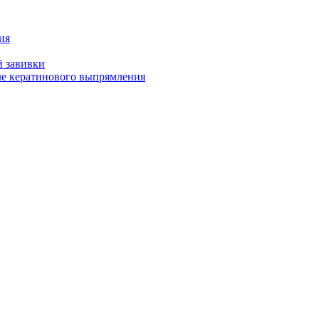
ия
й завивки
ле кератинового выпрямления