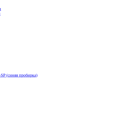
н
н
SP (синяя пробирка)