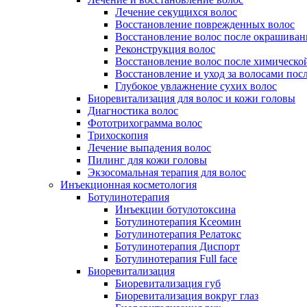
Лечение секущихся волос
Восстановление поврежденных волос
Восстановление волос после окрашиван
Реконструкция волос
Восстановление волос после химическо
Восстановление и уход за волосами пос
Глубокое увлажнение сухих волос
Биоревитализация для волос и кожи головы
Диагностика волос
Фототрихограмма волос
Трихоскопия
Лечение выпадения волос
Пилинг для кожи головы
Экзосомальная терапия для волос
Инъекционная косметология
Ботулинотерапия
Инъекции ботулотоксина
Ботулинотерапия Ксеомин
Ботулинотерапия Релатокс
Ботулинотерапия Диспорт
Ботулинотерапия Full face
Биоревитализация
Биоревитализация губ
Биоревитализация вокруг глаз