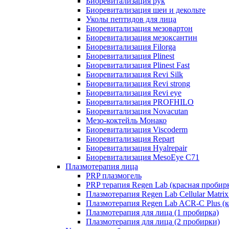
Биоревитализация рук
Биоревитализация шеи и декольте
Уколы пептидов для лица
Биоревитализация мезовартон
Биоревитализация мезоксантин
Биоревитализация Filorga
Биоревитализация Plinest
Биоревитализация Plinest Fast
Биоревитализация Revi Silk
Биоревитализация Revi strong
Биоревитализация Revi eye
Биоревитализация PROFHILO
Биоревитализация Novacutan
Мезо-коктейль Монако
Биоревитализация Viscoderm
Биоревитализация Repart
Биоревитализация Hyalrepair
Биоревитализация MesoEye C71
Плазмотерапия лица
PRP плазмогель
PRP терапия Regen Lab (красная пробир
Плазмотерапия Regen Lab Cellular Matrix
Плазмотерапия Regen Lab ACR-C Plus (к
Плазмотерапия для лица (1 пробирка)
Плазмотерапия для лица (2 пробирки)