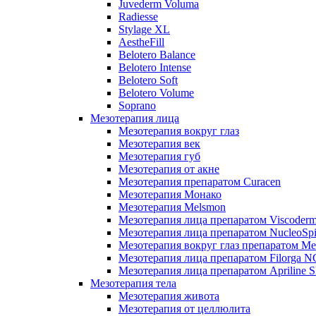
Juvederm Voluma
Radiesse
Stylage XL
AestheFill
Belotero Balance
Belotero Intense
Belotero Soft
Belotero Volume
Soprano
Мезотерапия лица
Мезотерапия вокруг глаз
Мезотерапия век
Мезотерапия губ
Мезотерапия от акне
Мезотерапия препаратом Curacen
Мезотерапия Монако
Мезотерапия Melsmon
Мезотерапия лица препаратом Viscoderm
Мезотерапия лица препаратом NucleoSpi
Мезотерапия вокруг глаз препаратом M
Мезотерапия лица препаратом Filorga 
Мезотерапия лица препаратом Apriline S
Мезотерапия тела
Мезотерапия живота
Мезотерапия от целлюлита