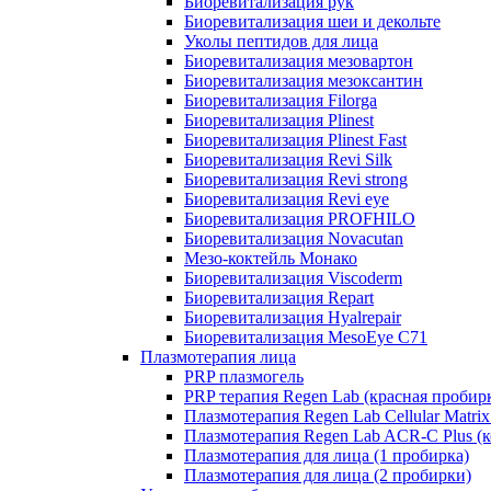
Биоревитализация рук
Биоревитализация шеи и декольте
Уколы пептидов для лица
Биоревитализация мезовартон
Биоревитализация мезоксантин
Биоревитализация Filorga
Биоревитализация Plinest
Биоревитализация Plinest Fast
Биоревитализация Revi Silk
Биоревитализация Revi strong
Биоревитализация Revi eye
Биоревитализация PROFHILO
Биоревитализация Novacutan
Мезо-коктейль Монако
Биоревитализация Viscoderm
Биоревитализация Repart
Биоревитализация Hyalrepair
Биоревитализация MesoEye C71
Плазмотерапия лица
PRP плазмогель
PRP терапия Regen Lab (красная пробир
Плазмотерапия Regen Lab Cellular Matrix
Плазмотерапия Regen Lab ACR-C Plus (к
Плазмотерапия для лица (1 пробирка)
Плазмотерапия для лица (2 пробирки)