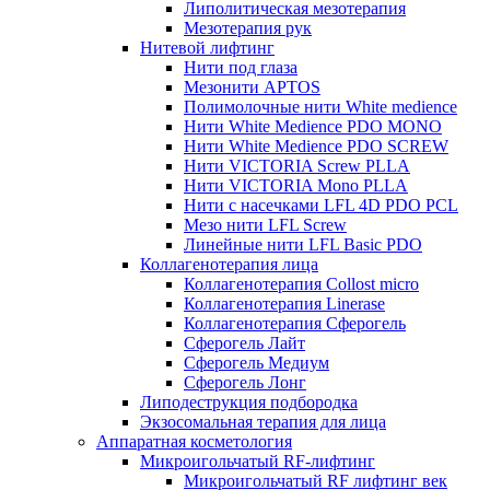
Липолитическая мезотерапия
Мезотерапия рук
Нитевой лифтинг
Нити под глаза
Мезонити APTOS
Полимолочные нити White medience
Нити White Medience PDO MONO
Нити White Medience PDO SCREW
Нити VICTORIA Screw PLLA
Нити VICTORIA Mono PLLA
Нити с насечками LFL 4D PDO PCL
Мезо нити LFL Screw
Линейные нити LFL Basic PDO
Коллагенотерапия лица
Коллагенотерапия Collost micro
Коллагенотерапия Linerase
Коллагенотерапия Сферогель
Сферогель Лайт
Сферогель Медиум
Сферогель Лонг
Липодеструкция подбородка
Экзосомальная терапия для лица
Аппаратная косметология
Микроигольчатый RF-лифтинг
Микроигольчатый RF лифтинг век