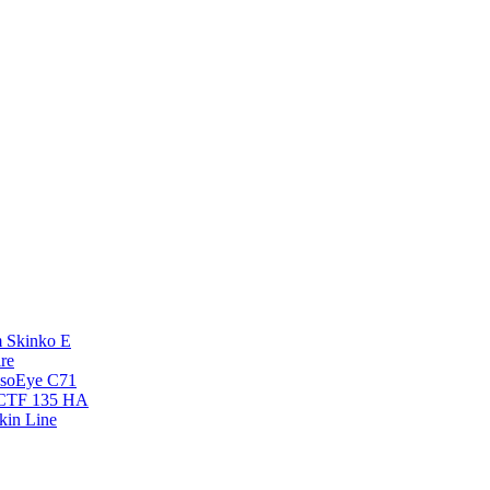
 Skinko E
re
esoEye С71
NCTF 135 HA
kin Line