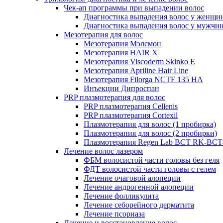
Чек-ап программы при выпадении волос
Диагностика выпадения волос у женщи
Диагностика выпадения волос у мужчи
Мезотерапия для волос
Мезотерапия Мэлсмон
Мезотерапия HAIR X
Мезотерапия Viscoderm Skinko E
Мезотерапия Apriline Hair Line
Мезотерапия Filorga NCTF 135 HA
Инъекции Дипроспан
PRP плазмотерапия для волос
PRP плазмотерапия Cellenis
PRP плазмотерапия Cortexil
Плазмотерапия для волос (1 пробирка)
Плазмотерапия для волос (2 пробирки)
Плазмотерапия Regen Lab BCT RK-BCT-
Лечение волос лазером
ФБМ волосистой части головы без геля
ФДТ волосистой части головы с гелем
Лечение очаговой алопеции
Лечение андрогенной алопеции
Лечение фолликулита
Лечение себорейного дерматита
Лечение псориаза
Лечение и восстановление волос