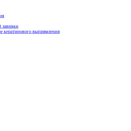
ия
й завивки
ле кератинового выпрямления