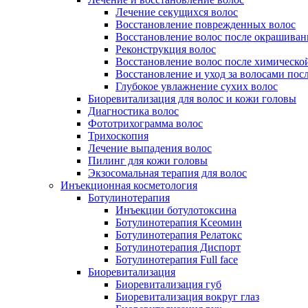
Лечение секущихся волос
Восстановление поврежденных волос
Восстановление волос после окрашиван
Реконструкция волос
Восстановление волос после химическо
Восстановление и уход за волосами пос
Глубокое увлажнение сухих волос
Биоревитализация для волос и кожи головы
Диагностика волос
Фототрихограмма волос
Трихоскопия
Лечение выпадения волос
Пилинг для кожи головы
Экзосомальная терапия для волос
Инъекционная косметология
Ботулинотерапия
Инъекции ботулотоксина
Ботулинотерапия Ксеомин
Ботулинотерапия Релатокс
Ботулинотерапия Диспорт
Ботулинотерапия Full face
Биоревитализация
Биоревитализация губ
Биоревитализация вокруг глаз