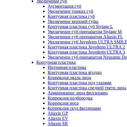
Увеличение губ
Аугментация губ
Увеличение тонких губ
Контурная пластика губ
Увеличение верхней губы
Контурная пластика губ Stylage L
Увеличение губ препаратом Stylage M
Увеличение губ препаратом Aliaxin FL
Увеличение губ Juvederm ULTRA SMIL
Контурная пластика Juvederm ULTRA 2
Контурная пластика Juvederm ULTRA 3
Увеличение губ препаратом Neuramis De
Контурная пластика
Интимная пластика
Контурная пластика ягодиц
Коррекция овала лица
Контурная пластика под глазами
Контурная пластика средней трети лица
Армирование лица филлерами
Коррекция подбородка
Коррекция носа
Коррекция скул филлерами
Aliaxin GP
Aliaxin EV
Aliaxin SR