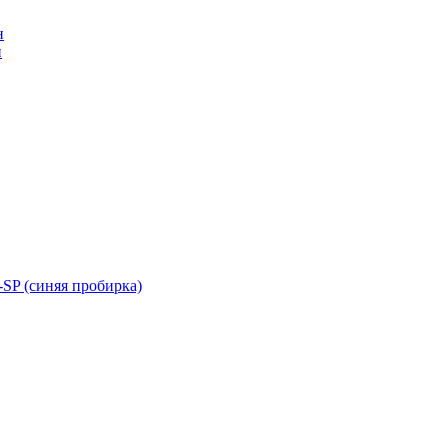
н
н
SP (синяя пробирка)