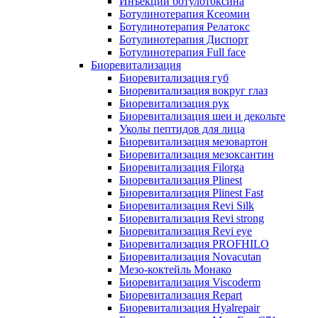
Инъекции ботулотоксина
Ботулинотерапия Ксеомин
Ботулинотерапия Релатокс
Ботулинотерапия Диспорт
Ботулинотерапия Full face
Биоревитализация
Биоревитализация губ
Биоревитализация вокруг глаз
Биоревитализация рук
Биоревитализация шеи и декольте
Уколы пептидов для лица
Биоревитализация мезовартон
Биоревитализация мезоксантин
Биоревитализация Filorga
Биоревитализация Plinest
Биоревитализация Plinest Fast
Биоревитализация Revi Silk
Биоревитализация Revi strong
Биоревитализация Revi eye
Биоревитализация PROFHILO
Биоревитализация Novacutan
Мезо-коктейль Монако
Биоревитализация Viscoderm
Биоревитализация Repart
Биоревитализация Hyalrepair