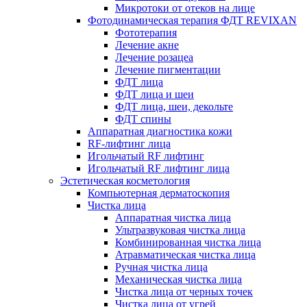
Микротоки от отеков на лице
Фотодинамическая терапия ФДТ REVIXAN
Фототерапия
Лечение акне
Лечение розацеа
Лечение пигментации
ФДТ лица
ФДТ лица и шеи
ФДТ лица, шеи, декольте
ФДТ спины
Аппаратная диагностика кожи
RF-лифтинг лица
Игольчатый RF лифтинг
Игольчатый RF лифтинг лица
Эстетическая косметология
Компьютерная дерматоскопия
Чистка лица
Аппаратная чистка лица
Ультразвуковая чистка лица
Комбинированная чистка лица
Атравматическая чистка лица
Ручная чистка лица
Механическая чистка лица
Чистка лица от черных точек
Чистка лица от угрей