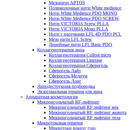
Мезонити APTOS
Полимолочные нити White medience
Нити White Medience PDO MONO
Нити White Medience PDO SCREW
Нити VICTORIA Screw PLLA
Нити VICTORIA Mono PLLA
Нити с насечками LFL 4D PDO PCL
Мезо нити LFL Screw
Линейные нити LFL Basic PDO
Коллагенотерапия лица
Коллагенотерапия Collost micro
Коллагенотерапия Linerase
Коллагенотерапия Сферогель
Сферогель Лайт
Сферогель Медиум
Сферогель Лонг
Липодеструкция подбородка
Экзосомальная терапия для лица
Аппаратная косметология
Микроигольчатый RF-лифтинг
Микроигольчатый RF лифтинг век
Микроигольчатый RF лифтинг живота
Микроигольчатый RF лифтинг тела
Микротоковая терапия
Микротоки вокруг глаз