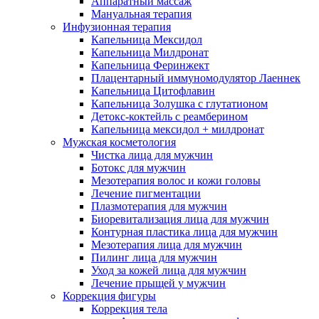
Аппаратный массаж
Мануальная терапия
Инфузионная терапия
Капельница Мексидол
Капельница Милдронат
Капельница Феринжект
Плацентарный иммуномодулятор Лаеннек
Капельница Цитофлавин
Капельница Золушка с глутатионом
Детокс-коктейль с реамберином
Капельница мексидол + милдронат
Мужская косметология
Чистка лица для мужчин
Ботокс для мужчин
Мезотерапия волос и кожи головы
Лечение пигментации
Плазмотерапия для мужчин
Биоревитализация лица для мужчин
Контурная пластика лица для мужчин
Мезотерапия лица для мужчин
Пилинг лица для мужчин
Уход за кожей лица для мужчин
Лечение прыщей у мужчин
Коррекция фигуры
Коррекция тела