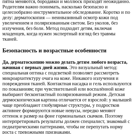
пятна меняются, бородавки и моллюск приходят неожиданно.
Родителям важно понимать, насколько безопасно и
целесообразно инструментальное обследование. Коротко и по
делу: дерматоскопия — неинвазивный осмотр кожи под
увеличением и поляризованным светом. Без уколов, без
излучения, без боли. Метод подходит детям, включая
младенцев, когда нужен экспертный взгляд без травмы
тканей.
Безопасность и возрастные особенности
Да, дерматоскопию можно делать детям любого возраста,
начиная с первых дней жизни.
Это визуальный метод:
специальная оптика с подсветкой позволяет рассмотреть
микроархитектуру очага на коже. Никакого излучения и
повреждения тканей. Контактная насадка и гель используются
по показаниям; при чувствительной или воспалённой коже
выбирают бесконтактный поляризованный режим. Детская
дермоскопическая картина отличается от взрослой: у малышей
чаще преобладают глобулярные структуры, у подростков
активнее формируются новые невусы, нередко меняют
оттенок и размер на фоне гормональных скачков. Поэтому
интерпретировать результаты должен специалист, знакомый с
педиатрическими паттернами, чтобы не перепутать норму
роста с тревожными признаками.