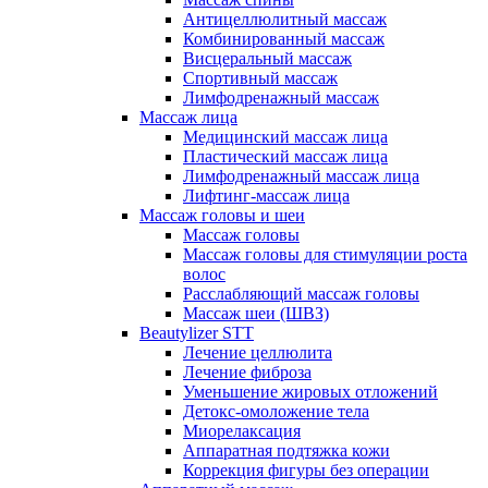
Антицеллюлитный массаж
Комбинированный массаж
Висцеральный массаж
Спортивный массаж
Лимфодренажный массаж
Массаж лица
Медицинский массаж лица
Пластический массаж лица
Лимфодренажный массаж лица
Лифтинг-массаж лица
Массаж головы и шеи
Массаж головы
Массаж головы для стимуляции роста
волос
Расслабляющий массаж головы
Массаж шеи (ШВЗ)
Beautylizer STT
Лечение целлюлита
Лечение фиброза
Уменьшение жировых отложений
Детокс-омоложение тела
Миорелаксация
Аппаратная подтяжка кожи
Коррекция фигуры без операции