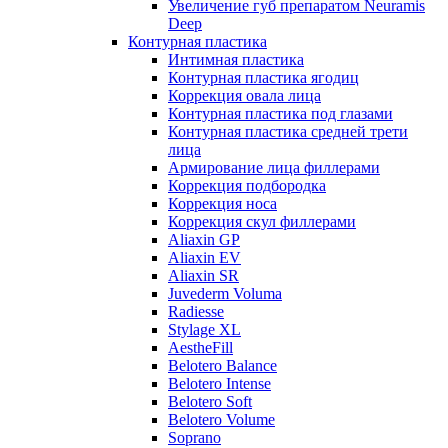
Увеличение губ препаратом Neuramis
Deep
Контурная пластика
Интимная пластика
Контурная пластика ягодиц
Коррекция овала лица
Контурная пластика под глазами
Контурная пластика средней трети
лица
Армирование лица филлерами
Коррекция подбородка
Коррекция носа
Коррекция скул филлерами
Aliaxin GP
Aliaxin EV
Aliaxin SR
Juvederm Voluma
Radiesse
Stylage XL
AestheFill
Belotero Balance
Belotero Intense
Belotero Soft
Belotero Volume
Soprano