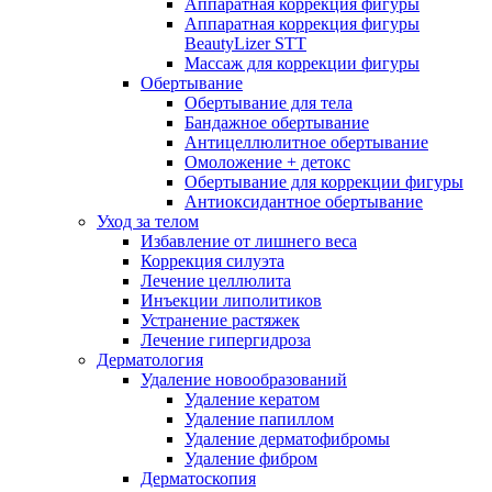
Аппаратная коррекция фигуры
Аппаратная коррекция фигуры
BeautyLizer STT
Массаж для коррекции фигуры
Обертывание
Обертывание для тела
Бандажное обертывание
Антицеллюлитное обертывание
Омоложение + детокс
Обертывание для коррекции фигуры
Антиоксидантное обертывание
Уход за телом
Избавление от лишнего веса
Коррекция силуэта
Лечение целлюлита
Инъекции липолитиков
Устранение растяжек
Лечение гипергидроза
Дерматология
Удаление новообразований
Удаление кератом
Удаление папиллом
Удаление дерматофибромы
Удаление фибром
Дерматоскопия