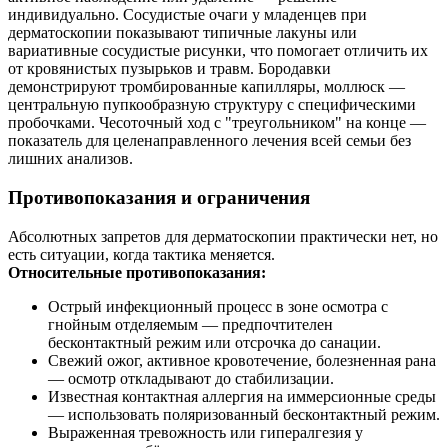
индивидуально. Сосудистые очаги у младенцев при
дерматоскопии показывают типичные лакуны или
вариативные сосудистые рисунки, что помогает отличить их
от кровянистых пузырьков и травм. Бородавки
демонстрируют тромбированные капилляры, моллюск —
центральную пупкообразную структуру с специфическими
пробочками. Чесоточный ход с "треугольником" на конце —
показатель для целенаправленного лечения всей семьи без
лишних анализов.
Противопоказания и ограничения
Абсолютных запретов для дерматоскопии практически нет, но
есть ситуации, когда тактика меняется.
Относительные противопоказания:
Острый инфекционный процесс в зоне осмотра с
гнойным отделяемым — предпочтителен
бесконтактный режим или отсрочка до санации.
Свежий ожог, активное кровотечение, болезненная рана
— осмотр откладывают до стабилизации.
Известная контактная аллергия на иммерсионные среды
— использовать поляризованный бесконтактный режим.
Выраженная тревожность или гипералгезия у