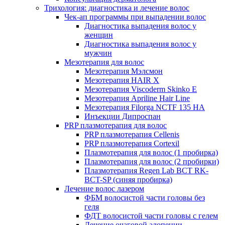
Трихология: диагностика и лечение волос
Чек-ап программы при выпадении волос
Диагностика выпадения волос у
женщин
Диагностика выпадения волос у
мужчин
Мезотерапия для волос
Мезотерапия Мэлсмон
Мезотерапия HAIR X
Мезотерапия Viscoderm Skinko E
Мезотерапия Apriline Hair Line
Мезотерапия Filorga NCTF 135 HA
Инъекции Дипроспан
PRP плазмотерапия для волос
PRP плазмотерапия Cellenis
PRP плазмотерапия Cortexil
Плазмотерапия для волос (1 пробирка)
Плазмотерапия для волос (2 пробирки)
Плазмотерапия Regen Lab BCT RK-
BCT-SP (синяя пробирка)
Лечение волос лазером
ФБМ волосистой части головы без
геля
ФДТ волосистой части головы с гелем
Лечение очаговой алопеции