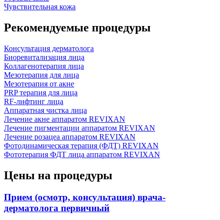
Чувствительная кожа
Рекомендуемые процедуры
Консультация дерматолога
Биоревитализация лица
Коллагенотерапия лица
Мезотерапия для лица
Мезотерапия от акне
PRP терапия для лица
RF-лифтинг лица
Аппаратная чистка лица
Лечение акне аппаратом REVIXAN
Лечение пигментации аппаратом REVIXAN
Лечение розацеа аппаратом REVIXAN
Фотодинамическая терапия (ФДТ) REVIXAN
Фототерапия ФДТ лица аппаратом REVIXAN
Цены на процедуры
Прием (осмотр, консультация) врача-
дерматолога первичный