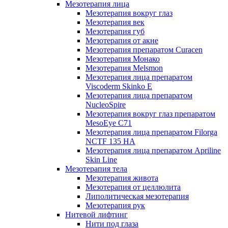
Мезотерапия лица
Мезотерапия вокруг глаз
Мезотерапия век
Мезотерапия губ
Мезотерапия от акне
Мезотерапия препаратом Curacen
Мезотерапия Монако
Мезотерапия Melsmon
Мезотерапия лица препаратом
Viscoderm Skinko E
Мезотерапия лица препаратом
NucleoSpire
Мезотерапия вокруг глаз препаратом
MesoEye С71
Мезотерапия лица препаратом Filorga
NCTF 135 HA
Мезотерапия лица препаратом Apriline
Skin Line
Мезотерапия тела
Мезотерапия живота
Мезотерапия от целлюлита
Липолитическая мезотерапия
Мезотерапия рук
Нитевой лифтинг
Нити под глаза