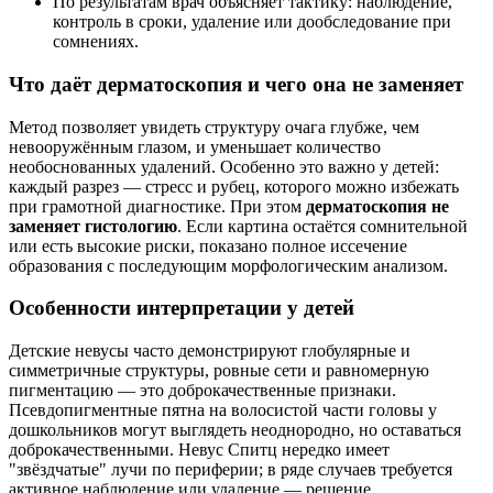
По результатам врач объясняет тактику: наблюдение,
контроль в сроки, удаление или дообследование при
сомнениях.
Что даёт дерматоскопия и чего она не заменяет
Метод позволяет увидеть структуру очага глубже, чем
невооружённым глазом, и уменьшает количество
необоснованных удалений. Особенно это важно у детей:
каждый разрез — стресс и рубец, которого можно избежать
при грамотной диагностике. При этом
дерматоскопия не
заменяет гистологию
. Если картина остаётся сомнительной
или есть высокие риски, показано полное иссечение
образования с последующим морфологическим анализом.
Особенности интерпретации у детей
Детские невусы часто демонстрируют глобулярные и
симметричные структуры, ровные сети и равномерную
пигментацию — это доброкачественные признаки.
Псевдопигментные пятна на волосистой части головы у
дошкольников могут выглядеть неоднородно, но оставаться
доброкачественными. Невус Спитц нередко имеет
"звёздчатые" лучи по периферии; в ряде случаев требуется
активное наблюдение или удаление — решение