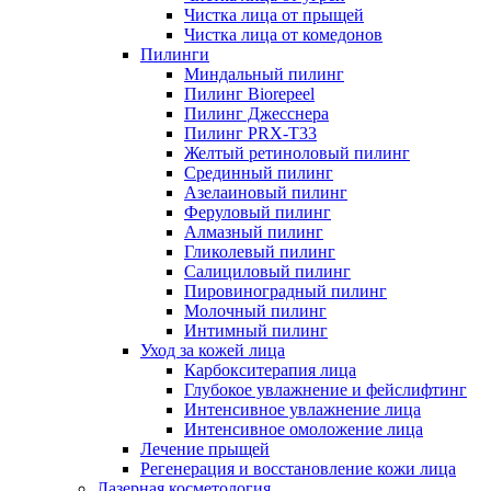
Чистка лица от прыщей
Чистка лица от комедонов
Пилинги
Миндальный пилинг
Пилинг Biorepeel
Пилинг Джесснера
Пилинг PRX-T33
Желтый ретиноловый пилинг
Срединный пилинг
Азелаиновый пилинг
Феруловый пилинг
Алмазный пилинг
Гликолевый пилинг
Салициловый пилинг
Пировиноградный пилинг
Молочный пилинг
Интимный пилинг
Уход за кожей лица
Карбокситерапия лица
Глубокое увлажнение и фейслифтинг
Интенсивное увлажнение лица
Интенсивное омоложение лица
Лечение прыщей
Регенерация и восстановление кожи лица
Лазерная косметология