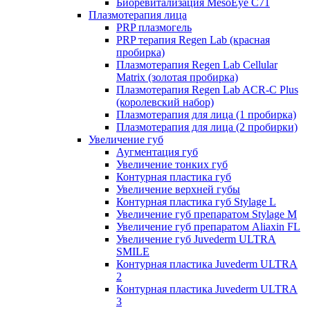
Биоревитализация MesoEye C71
Плазмотерапия лица
PRP плазмогель
PRP терапия Regen Lab (красная
пробирка)
Плазмотерапия Regen Lab Cellular
Matrix (золотая пробирка)
Плазмотерапия Regen Lab ACR-C Plus
(королевский набор)
Плазмотерапия для лица (1 пробирка)
Плазмотерапия для лица (2 пробирки)
Увеличение губ
Аугментация губ
Увеличение тонких губ
Контурная пластика губ
Увеличение верхней губы
Контурная пластика губ Stylage L
Увеличение губ препаратом Stylage M
Увеличение губ препаратом Aliaxin FL
Увеличение губ Juvederm ULTRA
SMILE
Контурная пластика Juvederm ULTRA
2
Контурная пластика Juvederm ULTRA
3