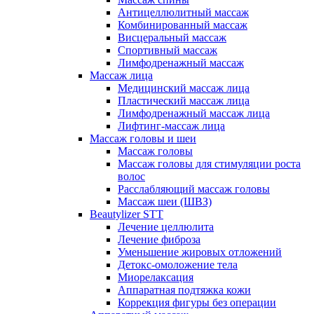
Антицеллюлитный массаж
Комбинированный массаж
Висцеральный массаж
Спортивный массаж
Лимфодренажный массаж
Массаж лица
Медицинский массаж лица
Пластический массаж лица
Лимфодренажный массаж лица
Лифтинг-массаж лица
Массаж головы и шеи
Массаж головы
Массаж головы для стимуляции роста
волос
Расслабляющий массаж головы
Массаж шеи (ШВЗ)
Beautylizer STT
Лечение целлюлита
Лечение фиброза
Уменьшение жировых отложений
Детокс-омоложение тела
Миорелаксация
Аппаратная подтяжка кожи
Коррекция фигуры без операции