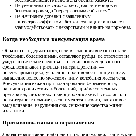
Не увеличивайте самовольно дозы ретиноидов и
бензоилпероксида “перед важным событием”.
Не начинайте добавки с заявленным
“антистресс‑эффектом” без консультации: они могут
взаимодействовать с лекарствами и влиять на гормоны.
Когда необходима консультация врача
Обратитесь к дерматологу, если высыпания внезапно стали
тяжёлыми, болезненными, оставляют рубцы, не отвечают на
уход и топические средства в течение рекомендованного
срока, возникают признаки гиперандрогении —
нерегулярный цикл, усиленный рост волос на лице и теле,
выпадение волос по мужскому типу, колебания массы тела.
Консультация важна при планировании беременности,
наличии хронических заболеваний, приёме системных
препаратов, способных провоцировать акне. Психолог или
психотерапевт поможет, если имеются тревога, навязчивое
выдавливание, нарушения сна, снижение качества жизни
из‑за кожи.
Противопоказания и ограничения
Любая терапия акне подбирается индивидуально. Топические