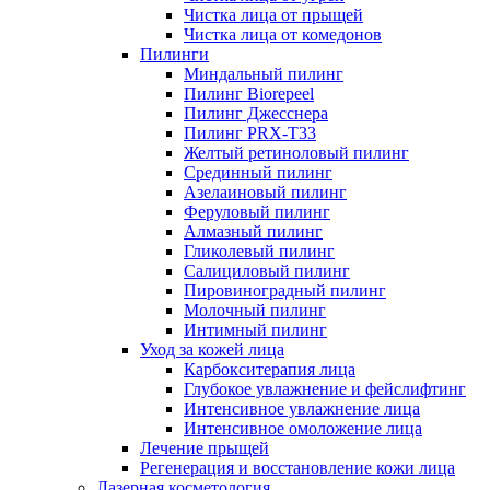
Чистка лица от прыщей
Чистка лица от комедонов
Пилинги
Миндальный пилинг
Пилинг Biorepeel
Пилинг Джесснера
Пилинг PRX-T33
Желтый ретиноловый пилинг
Срединный пилинг
Азелаиновый пилинг
Феруловый пилинг
Алмазный пилинг
Гликолевый пилинг
Салициловый пилинг
Пировиноградный пилинг
Молочный пилинг
Интимный пилинг
Уход за кожей лица
Карбокситерапия лица
Глубокое увлажнение и фейслифтинг
Интенсивное увлажнение лица
Интенсивное омоложение лица
Лечение прыщей
Регенерация и восстановление кожи лица
Лазерная косметология