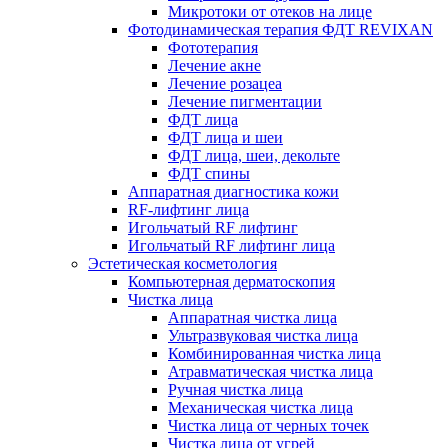
Микротоки от отеков на лице
Фотодинамическая терапия ФДТ REVIXAN
Фототерапия
Лечение акне
Лечение розацеа
Лечение пигментации
ФДТ лица
ФДТ лица и шеи
ФДТ лица, шеи, декольте
ФДТ спины
Аппаратная диагностика кожи
RF-лифтинг лица
Игольчатый RF лифтинг
Игольчатый RF лифтинг лица
Эстетическая косметология
Компьютерная дерматоскопия
Чистка лица
Аппаратная чистка лица
Ультразвуковая чистка лица
Комбинированная чистка лица
Атравматическая чистка лица
Ручная чистка лица
Механическая чистка лица
Чистка лица от черных точек
Чистка лица от угрей