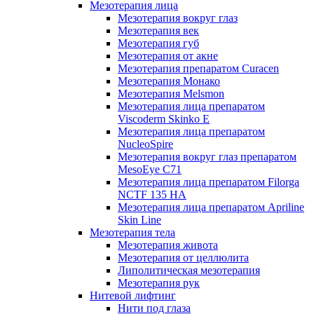
Мезотерапия лица
Мезотерапия вокруг глаз
Мезотерапия век
Мезотерапия губ
Мезотерапия от акне
Мезотерапия препаратом Curacen
Мезотерапия Монако
Мезотерапия Melsmon
Мезотерапия лица препаратом
Viscoderm Skinko E
Мезотерапия лица препаратом
NucleoSpire
Мезотерапия вокруг глаз препаратом
MesoEye С71
Мезотерапия лица препаратом Filorga
NCTF 135 HA
Мезотерапия лица препаратом Apriline
Skin Line
Мезотерапия тела
Мезотерапия живота
Мезотерапия от целлюлита
Липолитическая мезотерапия
Мезотерапия рук
Нитевой лифтинг
Нити под глаза