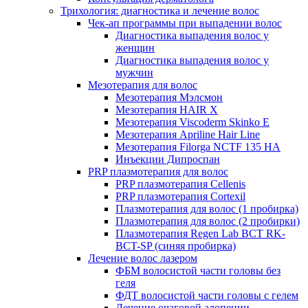
Трихология: диагностика и лечение волос
Чек-ап программы при выпадении волос
Диагностика выпадения волос у
женщин
Диагностика выпадения волос у
мужчин
Мезотерапия для волос
Мезотерапия Мэлсмон
Мезотерапия HAIR X
Мезотерапия Viscoderm Skinko E
Мезотерапия Apriline Hair Line
Мезотерапия Filorga NCTF 135 HA
Инъекции Дипроспан
PRP плазмотерапия для волос
PRP плазмотерапия Cellenis
PRP плазмотерапия Cortexil
Плазмотерапия для волос (1 пробирка)
Плазмотерапия для волос (2 пробирки)
Плазмотерапия Regen Lab BCT RK-
BCT-SP (синяя пробирка)
Лечение волос лазером
ФБМ волосистой части головы без
геля
ФДТ волосистой части головы с гелем
Лечение очаговой алопеции