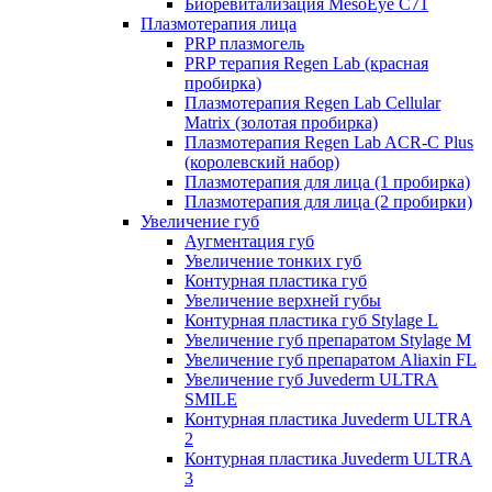
Биоревитализация MesoEye C71
Плазмотерапия лица
PRP плазмогель
PRP терапия Regen Lab (красная
пробирка)
Плазмотерапия Regen Lab Cellular
Matrix (золотая пробирка)
Плазмотерапия Regen Lab ACR-C Plus
(королевский набор)
Плазмотерапия для лица (1 пробирка)
Плазмотерапия для лица (2 пробирки)
Увеличение губ
Аугментация губ
Увеличение тонких губ
Контурная пластика губ
Увеличение верхней губы
Контурная пластика губ Stylage L
Увеличение губ препаратом Stylage M
Увеличение губ препаратом Aliaxin FL
Увеличение губ Juvederm ULTRA
SMILE
Контурная пластика Juvederm ULTRA
2
Контурная пластика Juvederm ULTRA
3