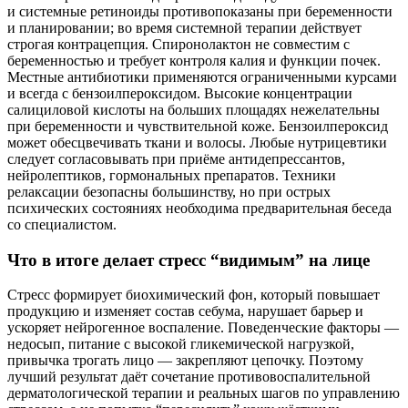
и системные ретиноиды противопоказаны при беременности
и планировании; во время системной терапии действует
строгая контрацепция. Спиронолактон не совместим с
беременностью и требует контроля калия и функции почек.
Местные антибиотики применяются ограниченными курсами
и всегда с бензоилпероксидом. Высокие концентрации
салициловой кислоты на больших площадях нежелательны
при беременности и чувствительной коже. Бензоилпероксид
может обесцвечивать ткани и волосы. Любые нутрицевтики
следует согласовывать при приёме антидепрессантов,
нейролептиков, гормональных препаратов. Техники
релаксации безопасны большинству, но при острых
психических состояниях необходима предварительная беседа
со специалистом.
Что в итоге делает стресс “видимым” на лице
Стресс формирует биохимический фон, который повышает
продукцию и изменяет состав себума, нарушает барьер и
ускоряет нейрогенное воспаление. Поведенческие факторы —
недосып, питание с высокой гликемической нагрузкой,
привычка трогать лицо — закрепляют цепочку. Поэтому
лучший результат даёт сочетание противовоспалительной
дерматологической терапии и реальных шагов по управлению