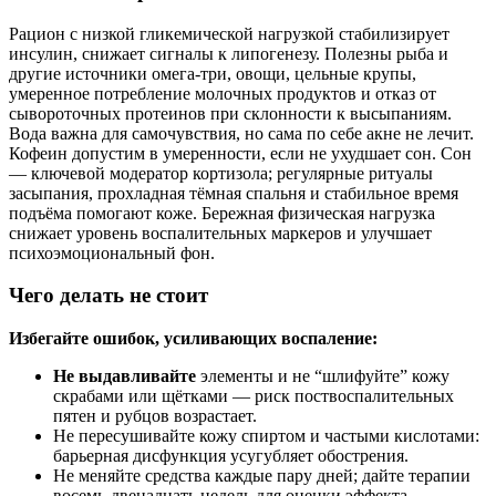
Рацион с низкой гликемической нагрузкой стабилизирует
инсулин, снижает сигналы к липогенезу. Полезны рыба и
другие источники омега‑три, овощи, цельные крупы,
умеренное потребление молочных продуктов и отказ от
сывороточных протеинов при склонности к высыпаниям.
Вода важна для самочувствия, но сама по себе акне не лечит.
Кофеин допустим в умеренности, если не ухудшает сон. Сон
— ключевой модератор кортизола; регулярные ритуалы
засыпания, прохладная тёмная спальня и стабильное время
подъёма помогают коже. Бережная физическая нагрузка
снижает уровень воспалительных маркеров и улучшает
психоэмоциональный фон.
Чего делать не стоит
Избегайте ошибок, усиливающих воспаление:
Не выдавливайте
элементы и не “шлифуйте” кожу
скрабами или щётками — риск поствоспалительных
пятен и рубцов возрастает.
Не пересушивайте кожу спиртом и частыми кислотами:
барьерная дисфункция усугубляет обострения.
Не меняйте средства каждые пару дней; дайте терапии
восемь‑двенадцать недель для оценки эффекта.