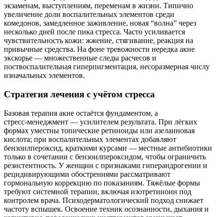
экзаменам, выступлениям, переменам в жизни. Типично
увеличение доли воспалительных элементов среди
комедонов, замедленное заживление, новая “волна” через
несколько дней после пика стресса. Часто усиливается
чувствительность кожи: жжение, стягивание, реакция на
привычные средства. На фоне тревожности нередка акне
экскорье — множественные следы расчесов и
поствоспалительная гиперпигментация, несоразмерная числу
изначальных элементов.
Стратегия лечения с учётом стресса
Базовая терапия акне остаётся фундаментом, а
стресс‑менеджмент — усилителем результата. При лёгких
формах уместны топические ретиноиды или азелаиновая
кислота; при воспалительных элементах добавляют
бензоилпероксид, краткими курсами — местные антибиотики
только в сочетании с бензоилпероксидом, чтобы ограничить
резистентность. У женщин с признаками гиперандрогении и
рецидивирующими обострениями рассматривают
гормональную коррекцию по показаниям. Тяжёлые формы
требуют системной терапии, включая изотретиноин под
контролем врача. Психодерматологический подход снижает
частоту вспышек. Освоение техник осознанности, дыхания и