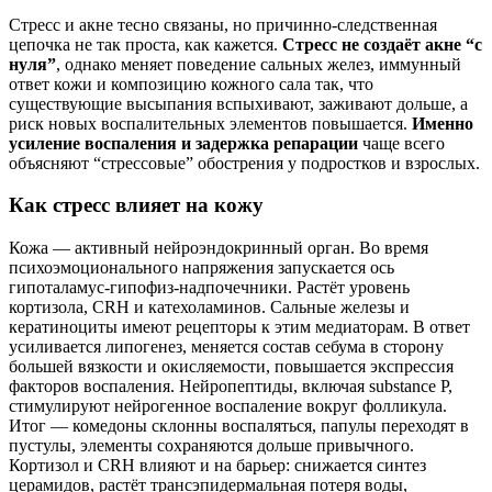
Стресс и акне тесно связаны, но причинно‑следственная
цепочка не так проста, как кажется.
Стресс не создаёт акне “с
нуля”
, однако меняет поведение сальных желез, иммунный
ответ кожи и композицию кожного сала так, что
существующие высыпания вспыхивают, заживают дольше, а
риск новых воспалительных элементов повышается.
Именно
усиление воспаления и задержка репарации
чаще всего
объясняют “стрессовые” обострения у подростков и взрослых.
Как стресс влияет на кожу
Кожа — активный нейроэндокринный орган. Во время
психоэмоционального напряжения запускается ось
гипоталамус‑гипофиз‑надпочечники. Растёт уровень
кортизола, CRH и катехоламинов. Сальные железы и
кератиноциты имеют рецепторы к этим медиаторам. В ответ
усиливается липогенез, меняется состав себума в сторону
большей вязкости и окисляемости, повышается экспрессия
факторов воспаления. Нейропептиды, включая substance P,
стимулируют нейрогенное воспаление вокруг фолликула.
Итог — комедоны склонны воспаляться, папулы переходят в
пустулы, элементы сохраняются дольше привычного.
Кортизол и CRH влияют и на барьер: снижается синтез
церамидов, растёт трансэпидермальная потеря воды,