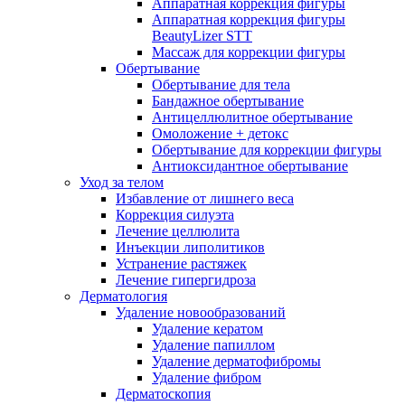
Аппаратная коррекция фигуры
Аппаратная коррекция фигуры
BeautyLizer STT
Массаж для коррекции фигуры
Обертывание
Обертывание для тела
Бандажное обертывание
Антицеллюлитное обертывание
Омоложение + детокс
Обертывание для коррекции фигуры
Антиоксидантное обертывание
Уход за телом
Избавление от лишнего веса
Коррекция силуэта
Лечение целлюлита
Инъекции липолитиков
Устранение растяжек
Лечение гипергидроза
Дерматология
Удаление новообразований
Удаление кератом
Удаление папиллом
Удаление дерматофибромы
Удаление фибром
Дерматоскопия