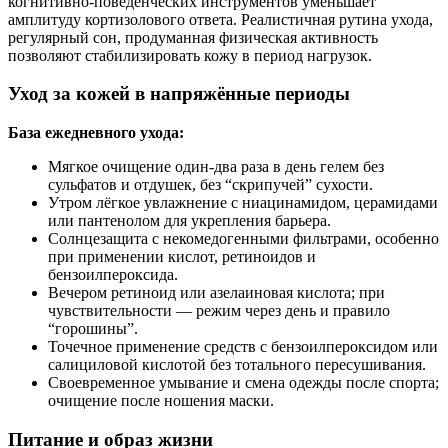
когнитивно‑поведенческих инструментов уменьшает
амплитуду кортизолового ответа. Реалистичная рутина ухода,
регулярный сон, продуманная физическая активность
позволяют стабилизировать кожу в период нагрузок.
Уход за кожей в напряжённые периоды
База ежедневного ухода:
Мягкое очищение один‑два раза в день гелем без
сульфатов и отдушек, без “скрипучей” сухости.
Утром лёгкое увлажнение с ниацинамидом, церамидами
или пантенолом для укрепления барьера.
Солнцезащита с некомедогенными фильтрами, особенно
при применении кислот, ретиноидов и
бензоилпероксида.
Вечером ретиноид или азелаиновая кислота; при
чувствительности — режим через день и правило
“горошины”.
Точечное применение средств с бензоилпероксидом или
салициловой кислотой без тотального пересушивания.
Своевременное умывание и смена одежды после спорта;
очищение после ношения маски.
Питание и образ жизни