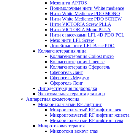
Мезонити APTOS
Полимолочные нити White medience
Нити White Medience PDO MONO
Нити White Medience PDO SCREW
Нити VICTORIA Screw PLLA
Нити VICTORIA Mono PLLA
Нити с насечками LFL 4D PDO PCL
Мезо нити LFL Screw
Линейные нити LFL Basic PDO
Коллагенотерапия лица
Коллагенотерапия Collost micro
Коллагенотерапия Linerase
Коллагенотерапия Сферогель
Сферогель Лайт
Сферогель Медиум
Сферогель Лонг
Липодеструкция подбородка
Экзосомальная терапия для лица
Аппаратная косметология
Микроигольчатый RF-лифтинг
Микроигольчатый RF лифтинг век
Микроигольчатый RF лифтинг живота
Микроигольчатый RF лифтинг тела
Микротоковая терапия
Микротоки вокруг глаз