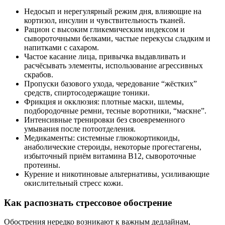
Недосып и нерегулярный режим дня, влияющие на
кортизол, инсулин и чувствительность тканей.
Рацион с высоким гликемическим индексом и
сывороточными белками, частые перекусы сладким и
напитками с сахаром.
Частое касание лица, привычка выдавливать и
расчёсывать элементы, использование агрессивных
скрабов.
Пропуски базового ухода, чередование “жёстких”
средств, спиртосодержащие тоники.
Фрикция и окклюзия: плотные маски, шлемы,
подбородочные ремни, тесные воротники, “маскне”.
Интенсивные тренировки без своевременного
умывания после потоотделения.
Медикаменты: системные глюкокортикоиды,
анаболические стероиды, некоторые прогестагены,
избыточный приём витамина B12, сывороточные
протеины.
Курение и никотиновые альтернативы, усиливающие
окислительный стресс кожи.
Как распознать стрессовое обострение
Обострения нередко возникают к важным дедлайнам,