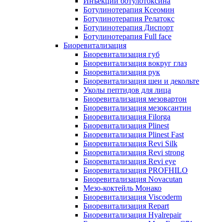
Инъекции ботулотоксина
Ботулинотерапия Ксеомин
Ботулинотерапия Релатокс
Ботулинотерапия Диспорт
Ботулинотерапия Full face
Биоревитализация
Биоревитализация губ
Биоревитализация вокруг глаз
Биоревитализация рук
Биоревитализация шеи и декольте
Уколы пептидов для лица
Биоревитализация мезовартон
Биоревитализация мезоксантин
Биоревитализация Filorga
Биоревитализация Plinest
Биоревитализация Plinest Fast
Биоревитализация Revi Silk
Биоревитализация Revi strong
Биоревитализация Revi eye
Биоревитализация PROFHILO
Биоревитализация Novacutan
Мезо-коктейль Монако
Биоревитализация Viscoderm
Биоревитализация Repart
Биоревитализация Hyalrepair