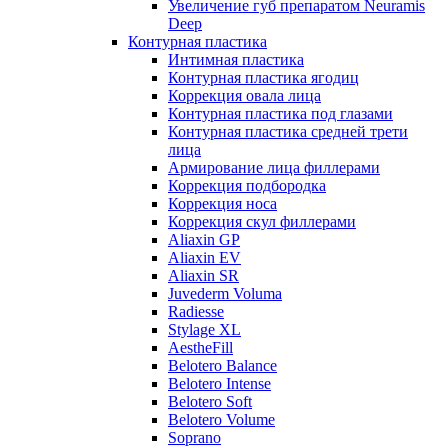
Увеличение губ препаратом Neuramis
Deep
Контурная пластика
Интимная пластика
Контурная пластика ягодиц
Коррекция овала лица
Контурная пластика под глазами
Контурная пластика средней трети
лица
Армирование лица филлерами
Коррекция подбородка
Коррекция носа
Коррекция скул филлерами
Aliaxin GP
Aliaxin EV
Aliaxin SR
Juvederm Voluma
Radiesse
Stylage XL
AestheFill
Belotero Balance
Belotero Intense
Belotero Soft
Belotero Volume
Soprano