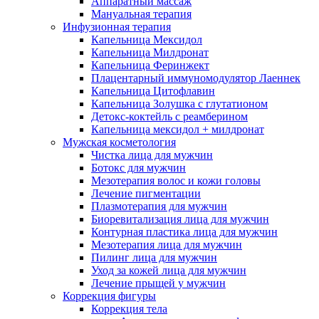
Аппаратный массаж
Мануальная терапия
Инфузионная терапия
Капельница Мексидол
Капельница Милдронат
Капельница Феринжект
Плацентарный иммуномодулятор Лаеннек
Капельница Цитофлавин
Капельница Золушка с глутатионом
Детокс-коктейль с реамберином
Капельница мексидол + милдронат
Мужская косметология
Чистка лица для мужчин
Ботокс для мужчин
Мезотерапия волос и кожи головы
Лечение пигментации
Плазмотерапия для мужчин
Биоревитализация лица для мужчин
Контурная пластика лица для мужчин
Мезотерапия лица для мужчин
Пилинг лица для мужчин
Уход за кожей лица для мужчин
Лечение прыщей у мужчин
Коррекция фигуры
Коррекция тела