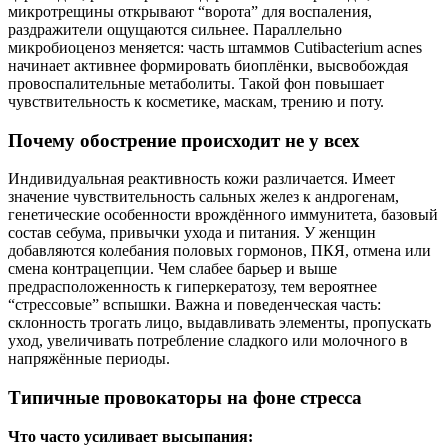
микротрещины открывают “ворота” для воспаления,
раздражители ощущаются сильнее. Параллельно
микробиоценоз меняется: часть штаммов Cutibacterium acnes
начинает активнее формировать биоплёнки, высвобождая
провоспалительные метаболиты. Такой фон повышает
чувствительность к косметике, маскам, трению и поту.
Почему обострение происходит не у всех
Индивидуальная реактивность кожи различается. Имеет
значение чувствительность сальных желез к андрогенам,
генетические особенности врождённого иммунитета, базовый
состав себума, привычки ухода и питания. У женщин
добавляются колебания половых гормонов, ПКЯ, отмена или
смена контрацепции. Чем слабее барьер и выше
предрасположенность к гиперкератозу, тем вероятнее
“стрессовые” вспышки. Важна и поведенческая часть:
склонность трогать лицо, выдавливать элементы, пропускать
уход, увеличивать потребление сладкого или молочного в
напряжённые периоды.
Типичные провокаторы на фоне стресса
Что часто усиливает высыпания: