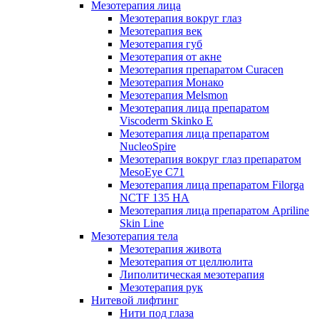
Мезотерапия лица
Мезотерапия вокруг глаз
Мезотерапия век
Мезотерапия губ
Мезотерапия от акне
Мезотерапия препаратом Curacen
Мезотерапия Монако
Мезотерапия Melsmon
Мезотерапия лица препаратом
Viscoderm Skinko E
Мезотерапия лица препаратом
NucleoSpire
Мезотерапия вокруг глаз препаратом
MesoEye С71
Мезотерапия лица препаратом Filorga
NCTF 135 HA
Мезотерапия лица препаратом Apriline
Skin Line
Мезотерапия тела
Мезотерапия живота
Мезотерапия от целлюлита
Липолитическая мезотерапия
Мезотерапия рук
Нитевой лифтинг
Нити под глаза