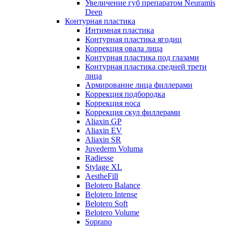
Увеличение губ препаратом Neuramis
Deep
Контурная пластика
Интимная пластика
Контурная пластика ягодиц
Коррекция овала лица
Контурная пластика под глазами
Контурная пластика средней трети
лица
Армирование лица филлерами
Коррекция подбородка
Коррекция носа
Коррекция скул филлерами
Aliaxin GP
Aliaxin EV
Aliaxin SR
Juvederm Voluma
Radiesse
Stylage XL
AestheFill
Belotero Balance
Belotero Intense
Belotero Soft
Belotero Volume
Soprano