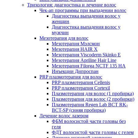
Трихология: диагностика и лечение волос
Чек-ап программы при выпадении волос
Диагностика выпадения волос у
женщин
Диагностика выпадения волос у
мужчин
Мезотерапия для волос
Мезотерапия Мэлсмон
Мезотерапия HAIR X
Мезотерапия Viscoderm Skinko E
Мезотерапия Apriline Hair Line
Мезотерапия Filorga NCTF 135 HA
Инъекции Дипроспан
PRP плазмотерапия для волос
PRP плазмотерапия Cellenis
PRP плазмотерапия Cortexil
Плазмотерапия для волос (1 пробирка)
Плазмотерапия для волос (2 пробирки)
Плазмотерапия Regen Lab BCT RK-
BCT-SP (синяя пробирка)
Лечение волос лазером
ФБМ волосистой части головы без
геля
ФДТ волосистой части головы с гелем
Лечение очаговой алопеции