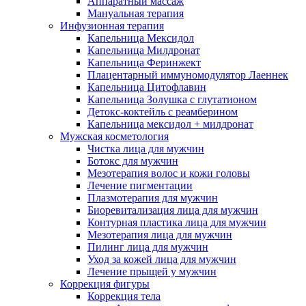
Аппаратный массаж
Мануальная терапия
Инфузионная терапия
Капельница Мексидол
Капельница Милдронат
Капельница Феринжект
Плацентарный иммуномодулятор Лаеннек
Капельница Цитофлавин
Капельница Золушка с глутатионом
Детокс-коктейль с реамберином
Капельница мексидол + милдронат
Мужская косметология
Чистка лица для мужчин
Ботокс для мужчин
Мезотерапия волос и кожи головы
Лечение пигментации
Плазмотерапия для мужчин
Биоревитализация лица для мужчин
Контурная пластика лица для мужчин
Мезотерапия лица для мужчин
Пилинг лица для мужчин
Уход за кожей лица для мужчин
Лечение прыщей у мужчин
Коррекция фигуры
Коррекция тела