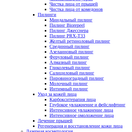
Чистка лица от прыщей
Чистка лица от комедонов
Пилинги
Миндальный пилинг
Пилинг Biorepeel
Пилинг Джесснера
Пилинг PRX-T33
Желтый ретиноловый пилинг
Срединный пилинг
Азелаиновый пилинг
Феруловый пилинг
Алмазный пилинг
Гликолевый пилинг
Салициловый пилинг
Пировиноградный пилинг
Молочный пилинг
Интимный пилинг
Уход за кожей лица
Карбокситерапия лица
Глубокое увлажнение и фейслифтинг
Интенсивное увлажнение лица
Интенсивное омоложение лица
Лечение прыщей
Регенерация и восстановление кожи лица
Лазерная косметология