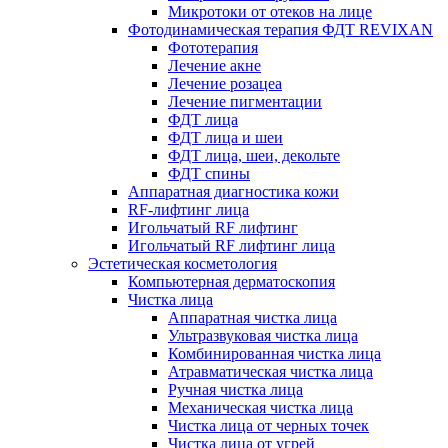
Микротоки от отеков на лице
Фотодинамическая терапия ФДТ REVIXAN
Фототерапия
Лечение акне
Лечение розацеа
Лечение пигментации
ФДТ лица
ФДТ лица и шеи
ФДТ лица, шеи, декольте
ФДТ спины
Аппаратная диагностика кожи
RF-лифтинг лица
Игольчатый RF лифтинг
Игольчатый RF лифтинг лица
Эстетическая косметология
Компьютерная дерматоскопия
Чистка лица
Аппаратная чистка лица
Ультразвуковая чистка лица
Комбинированная чистка лица
Атравматическая чистка лица
Ручная чистка лица
Механическая чистка лица
Чистка лица от черных точек
Чистка лица от угрей