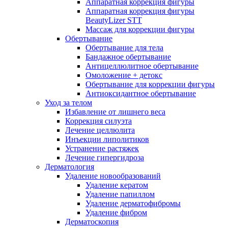
Аппаратная коррекция фигуры
Аппаратная коррекция фигуры
BeautyLizer STT
Массаж для коррекции фигуры
Обертывание
Обертывание для тела
Бандажное обертывание
Антицеллюлитное обертывание
Омоложение + детокс
Обертывание для коррекции фигуры
Антиоксидантное обертывание
Уход за телом
Избавление от лишнего веса
Коррекция силуэта
Лечение целлюлита
Инъекции липолитиков
Устранение растяжек
Лечение гипергидроза
Дерматология
Удаление новообразований
Удаление кератом
Удаление папиллом
Удаление дерматофибромы
Удаление фибром
Дерматоскопия