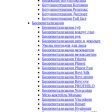
Инъекции ботулотоксина
Ботулинотерапия Ксеомин
Ботулинотерапия Релатокс
Ботулинотерапия Диспорт
Ботулинотерапия Full face
Биоревитализация
Биоревитализация губ
Биоревитализация вокруг глаз
Биоревитализация рук
Биоревитализация шеи и декольте
Уколы пептидов для лица
Биоревитализация мезовартон
Биоревитализация мезоксантин
Биоревитализация Filorga
Биоревитализация Plinest
Биоревитализация Plinest Fast
Биоревитализация Revi Silk
Биоревитализация Revi strong
Биоревитализация Revi eye
Биоревитализация PROFHILO
Биоревитализация Novacutan
Мезо-коктейль Монако
Биоревитализация Viscoderm
Биоревитализация Repart
Биоревитализация Hyalrepair