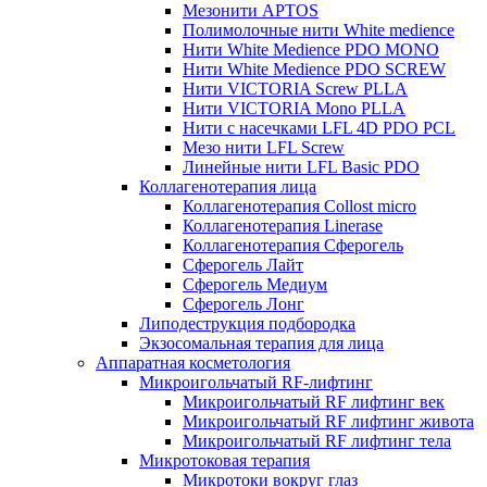
Мезонити APTOS
Полимолочные нити White medience
Нити White Medience PDO MONO
Нити White Medience PDO SCREW
Нити VICTORIA Screw PLLA
Нити VICTORIA Mono PLLA
Нити с насечками LFL 4D PDO PCL
Мезо нити LFL Screw
Линейные нити LFL Basic PDO
Коллагенотерапия лица
Коллагенотерапия Collost micro
Коллагенотерапия Linerase
Коллагенотерапия Сферогель
Сферогель Лайт
Сферогель Медиум
Сферогель Лонг
Липодеструкция подбородка
Экзосомальная терапия для лица
Аппаратная косметология
Микроигольчатый RF-лифтинг
Микроигольчатый RF лифтинг век
Микроигольчатый RF лифтинг живота
Микроигольчатый RF лифтинг тела
Микротоковая терапия
Микротоки вокруг глаз