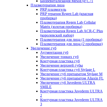
Биоревитализация MesoEye C71
Плазмотерапия лица
PRP плазмогель
PRP терапия Regen Lab (красная
пробирка)
Плазмотерапия Regen Lab Cellular
Matrix (золотая пробирка)
Плазмотерапия Regen Lab ACR-C Plus
(королевский набор)
Плазмотерапия для лица (1 пробирка)
Плазмотерапия для лица (2 пробирки)
Увеличение губ
Аугментация губ
Увеличение тонких губ
Контурная пластика губ
Увеличение верхней губы
Контурная пластика губ Stylage L
Увеличение губ препаратом Stylage M
Увеличение губ препаратом Aliaxin FL
Увеличение губ Juvederm ULTRA
SMILE
Контурная пластика Juvederm ULTRA
2
Контурная пластика Juvederm ULTRA
3