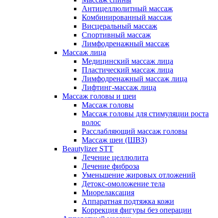
Антицеллюлитный массаж
Комбинированный массаж
Висцеральный массаж
Спортивный массаж
Лимфодренажный массаж
Массаж лица
Медицинский массаж лица
Пластический массаж лица
Лимфодренажный массаж лица
Лифтинг-массаж лица
Массаж головы и шеи
Массаж головы
Массаж головы для стимуляции роста
волос
Расслабляющий массаж головы
Массаж шеи (ШВЗ)
Beautylizer STT
Лечение целлюлита
Лечение фиброза
Уменьшение жировых отложений
Детокс-омоложение тела
Миорелаксация
Аппаратная подтяжка кожи
Коррекция фигуры без операции