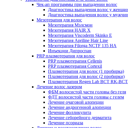
Чек-ап программы при выпадении волос
Диагностика выпадения волос у женщи
Диагностика выпадения волос у мужчи
Мезотерапия для волос
Мезотерапия Мэлсмон
Мезотерапия HAIR X
Мезотерапия Viscoderm Skinko E
Мезотерапия Apriline Hair Line
Мезотерапия Filorga NCTF 135 HA
Инъекции Дипроспан
PRP плазмотерапия для волос
PRP плазмотерапия Cellenis
PRP плазмотерапия Cortexil
Плазмотерапия для волос (1 пробирка)
Плазмотерапия для волос (2 пробирки)
Плазмотерапия Regen Lab BCT RK-BCT-
Лечение волос лазером
ФБМ волосистой части головы без геля
ФДТ волосистой части головы с гелем
Лечение очаговой алопеции
Лечение андрогенной алопеции
Лечение фолликулита
Лечение себорейного дерматита
Лечение псориаза
Лечение и восстановление волос