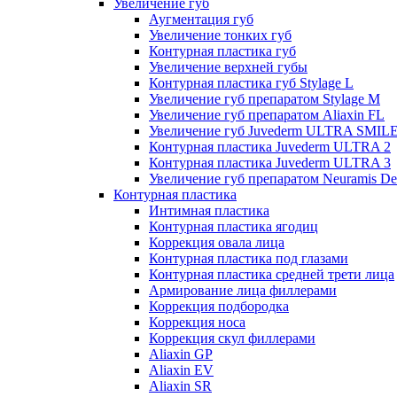
Увеличение губ
Аугментация губ
Увеличение тонких губ
Контурная пластика губ
Увеличение верхней губы
Контурная пластика губ Stylage L
Увеличение губ препаратом Stylage M
Увеличение губ препаратом Aliaxin FL
Увеличение губ Juvederm ULTRA SMIL
Контурная пластика Juvederm ULTRA 2
Контурная пластика Juvederm ULTRA 3
Увеличение губ препаратом Neuramis De
Контурная пластика
Интимная пластика
Контурная пластика ягодиц
Коррекция овала лица
Контурная пластика под глазами
Контурная пластика средней трети лица
Армирование лица филлерами
Коррекция подбородка
Коррекция носа
Коррекция скул филлерами
Aliaxin GP
Aliaxin EV
Aliaxin SR