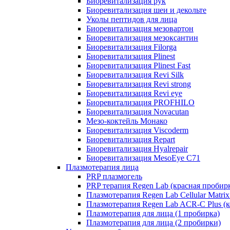
Биоревитализация рук
Биоревитализация шеи и декольте
Уколы пептидов для лица
Биоревитализация мезовартон
Биоревитализация мезоксантин
Биоревитализация Filorga
Биоревитализация Plinest
Биоревитализация Plinest Fast
Биоревитализация Revi Silk
Биоревитализация Revi strong
Биоревитализация Revi eye
Биоревитализация PROFHILO
Биоревитализация Novacutan
Мезо-коктейль Монако
Биоревитализация Viscoderm
Биоревитализация Repart
Биоревитализация Hyalrepair
Биоревитализация MesoEye C71
Плазмотерапия лица
PRP плазмогель
PRP терапия Regen Lab (красная пробир
Плазмотерапия Regen Lab Cellular Matrix
Плазмотерапия Regen Lab ACR-C Plus (к
Плазмотерапия для лица (1 пробирка)
Плазмотерапия для лица (2 пробирки)