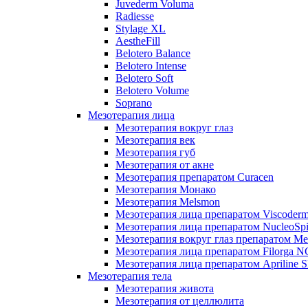
Juvederm Voluma
Radiesse
Stylage XL
AestheFill
Belotero Balance
Belotero Intense
Belotero Soft
Belotero Volume
Soprano
Мезотерапия лица
Мезотерапия вокруг глаз
Мезотерапия век
Мезотерапия губ
Мезотерапия от акне
Мезотерапия препаратом Curacen
Мезотерапия Монако
Мезотерапия Melsmon
Мезотерапия лица препаратом Viscoderm
Мезотерапия лица препаратом NucleoSpi
Мезотерапия вокруг глаз препаратом M
Мезотерапия лица препаратом Filorga 
Мезотерапия лица препаратом Apriline S
Мезотерапия тела
Мезотерапия живота
Мезотерапия от целлюлита