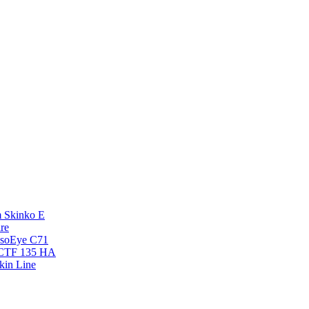
 Skinko E
re
esoEye С71
NCTF 135 HA
kin Line