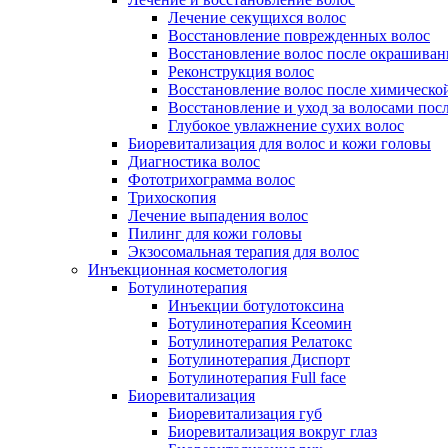
Лечение секущихся волос
Восстановление поврежденных волос
Восстановление волос после окрашиван
Реконструкция волос
Восстановление волос после химическо
Восстановление и уход за волосами пос
Глубокое увлажнение сухих волос
Биоревитализация для волос и кожи головы
Диагностика волос
Фототрихограмма волос
Трихоскопия
Лечение выпадения волос
Пилинг для кожи головы
Экзосомальная терапия для волос
Инъекционная косметология
Ботулинотерапия
Инъекции ботулотоксина
Ботулинотерапия Ксеомин
Ботулинотерапия Релатокс
Ботулинотерапия Диспорт
Ботулинотерапия Full face
Биоревитализация
Биоревитализация губ
Биоревитализация вокруг глаз