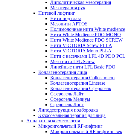
Липолитическая мезотерапия
Мезотерапия рук
Нитевой лифтинг
Нити под глаза
Мезонити APTOS
Полимолочные нити White medience
Нити White Medience PDO MONO
Нити White Medience PDO SCREW
Нити VICTORIA Screw PLLA
Нити VICTORIA Mono PLLA
Нити с насечками LFL 4D PDO PCL
Мезо нити LFL Screw
Линейные нити LFL Basic PDO
Коллагенотерапия лица
Коллагенотерапия Collost micro
Коллагенотерапия Linerase
Коллагенотерапия Сферогель
Сферогель Лайт
Сферогель Медиум
Сферогель Лонг
Липодеструкция подбородка
Экзосомальная терапия для лица
Аппаратная косметология
Микроигольчатый RF-лифтинг
Микроигольчатый RF лифтинг век