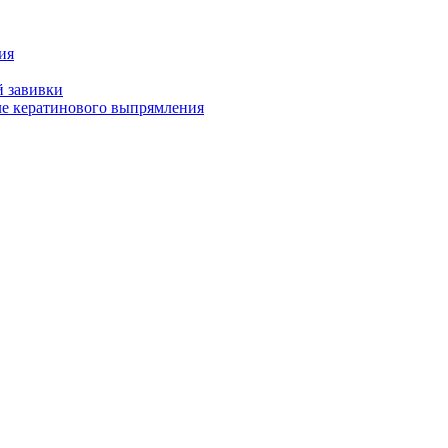
ия
й завивки
ле кератинового выпрямления