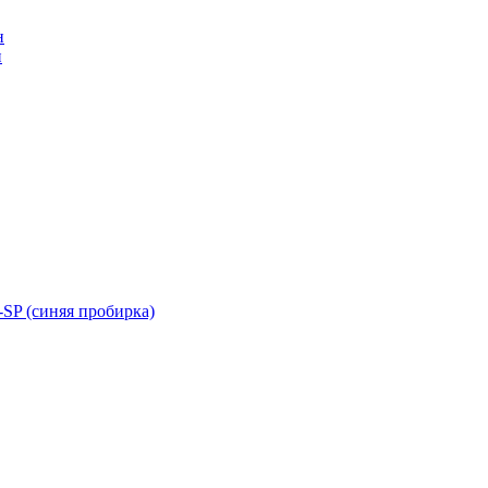
н
н
SP (синяя пробирка)