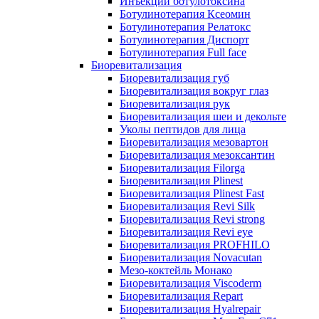
Инъекции ботулотоксина
Ботулинотерапия Ксеомин
Ботулинотерапия Релатокс
Ботулинотерапия Диспорт
Ботулинотерапия Full face
Биоревитализация
Биоревитализация губ
Биоревитализация вокруг глаз
Биоревитализация рук
Биоревитализация шеи и декольте
Уколы пептидов для лица
Биоревитализация мезовартон
Биоревитализация мезоксантин
Биоревитализация Filorga
Биоревитализация Plinest
Биоревитализация Plinest Fast
Биоревитализация Revi Silk
Биоревитализация Revi strong
Биоревитализация Revi eye
Биоревитализация PROFHILO
Биоревитализация Novacutan
Мезо-коктейль Монако
Биоревитализация Viscoderm
Биоревитализация Repart
Биоревитализация Hyalrepair