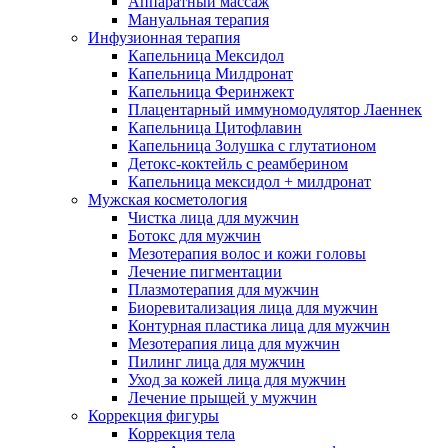
Аппаратный массаж
Мануальная терапия
Инфузионная терапия
Капельница Мексидол
Капельница Милдронат
Капельница Феринжект
Плацентарный иммуномодулятор Лаеннек
Капельница Цитофлавин
Капельница Золушка с глутатионом
Детокс-коктейль с реамберином
Капельница мексидол + милдронат
Мужская косметология
Чистка лица для мужчин
Ботокс для мужчин
Мезотерапия волос и кожи головы
Лечение пигментации
Плазмотерапия для мужчин
Биоревитализация лица для мужчин
Контурная пластика лица для мужчин
Мезотерапия лица для мужчин
Пилинг лица для мужчин
Уход за кожей лица для мужчин
Лечение прыщей у мужчин
Коррекция фигуры
Коррекция тела