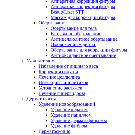
Аппаратная коррекция фигуры
Аппаратная коррекция фигуры
BeautyLizer STT
Массаж для коррекции фигуры
Обертывание
Обертывание для тела
Бандажное обертывание
Антицеллюлитное обертывание
Омоложение + детокс
Обертывание для коррекции фигуры
Антиоксидантное обертывание
Уход за телом
Избавление от лишнего веса
Коррекция силуэта
Лечение целлюлита
Инъекции липолитиков
Устранение растяжек
Лечение гипергидроза
Дерматология
Удаление новообразований
Удаление кератом
Удаление папиллом
Удаление дерматофибромы
Удаление фибром
Дерматоскопия