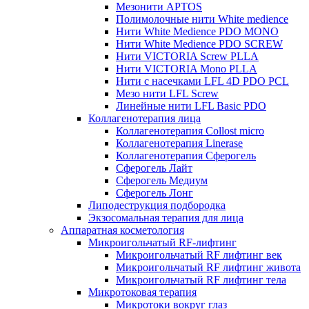
Мезонити APTOS
Полимолочные нити White medience
Нити White Medience PDO MONO
Нити White Medience PDO SCREW
Нити VICTORIA Screw PLLA
Нити VICTORIA Mono PLLA
Нити с насечками LFL 4D PDO PCL
Мезо нити LFL Screw
Линейные нити LFL Basic PDO
Коллагенотерапия лица
Коллагенотерапия Collost micro
Коллагенотерапия Linerase
Коллагенотерапия Сферогель
Сферогель Лайт
Сферогель Медиум
Сферогель Лонг
Липодеструкция подбородка
Экзосомальная терапия для лица
Аппаратная косметология
Микроигольчатый RF-лифтинг
Микроигольчатый RF лифтинг век
Микроигольчатый RF лифтинг живота
Микроигольчатый RF лифтинг тела
Микротоковая терапия
Микротоки вокруг глаз