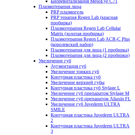
Биоревитализация MesoEye C71
Плазмотерапия лица
PRP плазмогель
PRP терапия Regen Lab (красная
пробирка)
Плазмотерапия Regen Lab Cellular
Matrix (золотая пробирка)
Плазмотерапия Regen Lab ACR-C Plus
(королевский набор)
Плазмотерапия для лица (1 пробирка)
Плазмотерапия для лица (2 пробирки)
Увеличение губ
Аугментация губ
Увеличение тонких губ
Контурная пластика губ
Увеличение верхней губы
Контурная пластика губ Stylage L
Увеличение губ препаратом Stylage M
Увеличение губ препаратом Aliaxin FL
Увеличение губ Juvederm ULTRA
SMILE
Контурная пластика Juvederm ULTRA
2
Контурная пластика Juvederm ULTRA
3