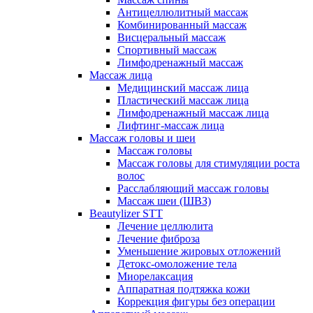
Антицеллюлитный массаж
Комбинированный массаж
Висцеральный массаж
Спортивный массаж
Лимфодренажный массаж
Массаж лица
Медицинский массаж лица
Пластический массаж лица
Лимфодренажный массаж лица
Лифтинг-массаж лица
Массаж головы и шеи
Массаж головы
Массаж головы для стимуляции роста
волос
Расслабляющий массаж головы
Массаж шеи (ШВЗ)
Beautylizer STT
Лечение целлюлита
Лечение фиброза
Уменьшение жировых отложений
Детокс-омоложение тела
Миорелаксация
Аппаратная подтяжка кожи
Коррекция фигуры без операции