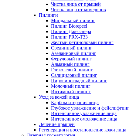
Чистка лица от прыщей
Чистка лица от комедонов
Пилинги
Миндальный пилинг
Пилинг Biorepeel
Пилинг Джесснера
Пилинг PRX-T33
Желтый ретиноловый пилинг
Срединный пилинг
Азелаиновый пилинг
Феруловый пилинг
Алмазный пилинг
Гликолевый пилинг
Салициловый пилинг
Пировиноградный пилинг
Молочный пилинг
Интимный пилинг
Уход за кожей лица
Карбокситерапия лица
Глубокое увлажнение и фейслифтинг
Интенсивное увлажнение лица
Интенсивное омоложение лица
Лечение прыщей
Регенерация и восстановление кожи лица
Лазерная косметология