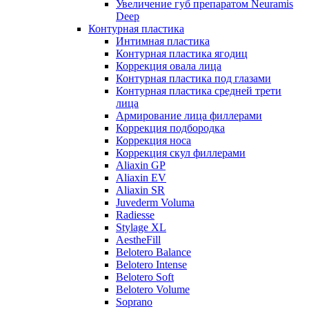
Увеличение губ препаратом Neuramis
Deep
Контурная пластика
Интимная пластика
Контурная пластика ягодиц
Коррекция овала лица
Контурная пластика под глазами
Контурная пластика средней трети
лица
Армирование лица филлерами
Коррекция подбородка
Коррекция носа
Коррекция скул филлерами
Aliaxin GP
Aliaxin EV
Aliaxin SR
Juvederm Voluma
Radiesse
Stylage XL
AestheFill
Belotero Balance
Belotero Intense
Belotero Soft
Belotero Volume
Soprano