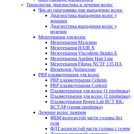
Трихология: диагностика и лечение волос
Чек-ап программы при выпадении волос
Диагностика выпадения волос у
женщин
Диагностика выпадения волос у
мужчин
Мезотерапия для волос
Мезотерапия Мэлсмон
Мезотерапия HAIR X
Мезотерапия Viscoderm Skinko E
Мезотерапия Apriline Hair Line
Мезотерапия Filorga NCTF 135 HA
Инъекции Дипроспан
PRP плазмотерапия для волос
PRP плазмотерапия Cellenis
PRP плазмотерапия Cortexil
Плазмотерапия для волос (1 пробирка)
Плазмотерапия для волос (2 пробирки)
Плазмотерапия Regen Lab BCT RK-
BCT-SP (синяя пробирка)
Лечение волос лазером
ФБМ волосистой части головы без
геля
ФДТ волосистой части головы с гелем
Лечение очаговой алопеции