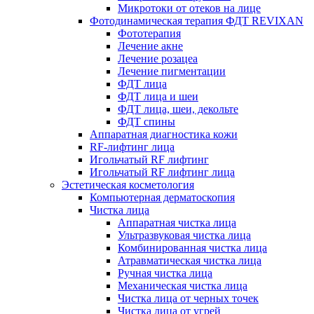
Микротоки от отеков на лице
Фотодинамическая терапия ФДТ REVIXAN
Фототерапия
Лечение акне
Лечение розацеа
Лечение пигментации
ФДТ лица
ФДТ лица и шеи
ФДТ лица, шеи, декольте
ФДТ спины
Аппаратная диагностика кожи
RF-лифтинг лица
Игольчатый RF лифтинг
Игольчатый RF лифтинг лица
Эстетическая косметология
Компьютерная дерматоскопия
Чистка лица
Аппаратная чистка лица
Ультразвуковая чистка лица
Комбинированная чистка лица
Атравматическая чистка лица
Ручная чистка лица
Механическая чистка лица
Чистка лица от черных точек
Чистка лица от угрей