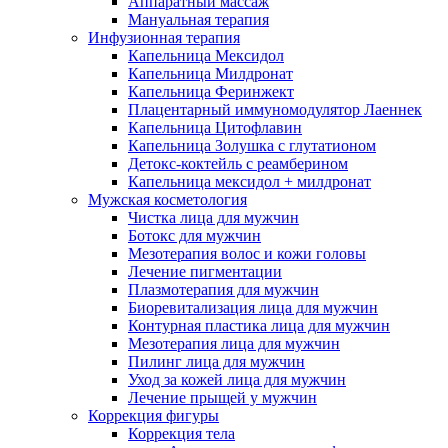
Аппаратный массаж
Мануальная терапия
Инфузионная терапия
Капельница Мексидол
Капельница Милдронат
Капельница Феринжект
Плацентарный иммуномодулятор Лаеннек
Капельница Цитофлавин
Капельница Золушка с глутатионом
Детокс-коктейль с реамберином
Капельница мексидол + милдронат
Мужская косметология
Чистка лица для мужчин
Ботокс для мужчин
Мезотерапия волос и кожи головы
Лечение пигментации
Плазмотерапия для мужчин
Биоревитализация лица для мужчин
Контурная пластика лица для мужчин
Мезотерапия лица для мужчин
Пилинг лица для мужчин
Уход за кожей лица для мужчин
Лечение прыщей у мужчин
Коррекция фигуры
Коррекция тела