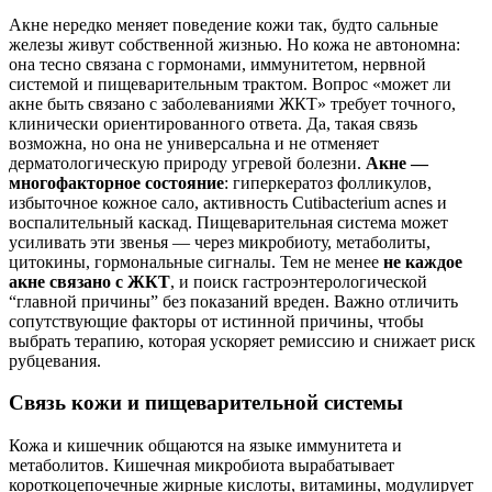
Акне нередко меняет поведение кожи так, будто сальные
железы живут собственной жизнью. Но кожа не автономна:
она тесно связана с гормонами, иммунитетом, нервной
системой и пищеварительным трактом. Вопрос «может ли
акне быть связано с заболеваниями ЖКТ» требует точного,
клинически ориентированного ответа. Да, такая связь
возможна, но она не универсальна и не отменяет
дерматологическую природу угревой болезни.
Акне —
многофакторное состояние
: гиперкератоз фолликулов,
избыточное кожное сало, активность Cutibacterium acnes и
воспалительный каскад. Пищеварительная система может
усиливать эти звенья — через микробиоту, метаболиты,
цитокины, гормональные сигналы. Тем не менее
не каждое
акне связано с ЖКТ
, и поиск гастроэнтерологической
“главной причины” без показаний вреден. Важно отличить
сопутствующие факторы от истинной причины, чтобы
выбрать терапию, которая ускоряет ремиссию и снижает риск
рубцевания.
Связь кожи и пищеварительной системы
Кожа и кишечник общаются на языке иммунитета и
метаболитов. Кишечная микробиота вырабатывает
короткоцепочечные жирные кислоты, витамины, модулирует