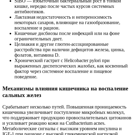
SIBO — избыточный бактериальный рост в тонкой
кишке, нередко после частых курсов системных
антибиотиков.
Лактазная недостаточность и непереносимость
некоторых сахаров, влияющие на газообразование,
воспаление и рацион.
Кишечные дисбиозы после инфекций или на фоне
ограничительных диет.
Целиакия и другие глютен‑ассоциированные
расстройства при наличии дефицитов железа, цинка,
фолатов, витамина D.
Хронический гастрит с Helicobacter pylori при
выраженных диспепсических жалобах, как косвенный
фактор через системное воспаление и пищевое
поведение.
Механизмы влияния кишечника на воспаление
сальных желез
Срабатывает несколько путей. Повышенная проницаемость
кишечника увеличивает поступление микробных молекул,
что поддерживает продукцию провоспалительных цитокинов
и усиливает реакцию кожи на Cutibacterium acnes.
Метаболические сигналы с высоким уровнем инсулина и
IGF‑1 при рационе с высокой гликемической нагрузкой