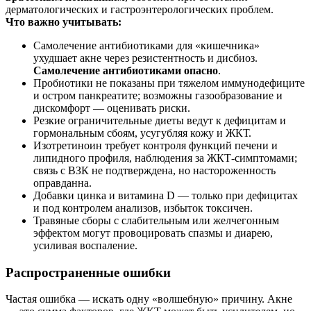
дерматологических и гастроэнтерологических проблем.
Что важно учитывать:
Самолечение антибиотиками для «кишечника»
ухудшает акне через резистентность и дисбиоз.
Самолечение антибиотиками опасно
.
Пробиотики не показаны при тяжелом иммунодефиците
и остром панкреатите; возможны газообразование и
дискомфорт — оценивать риски.
Резкие ограничительные диеты ведут к дефицитам и
гормональным сбоям, усугубляя кожу и ЖКТ.
Изотретиноин требует контроля функций печени и
липидного профиля, наблюдения за ЖКТ‑симптомами;
связь с ВЗК не подтверждена, но настороженность
оправданна.
Добавки цинка и витамина D — только при дефицитах
и под контролем анализов, избыток токсичен.
Травяные сборы с слабительным или желчегонным
эффектом могут провоцировать спазмы и диарею,
усиливая воспаление.
Распространенные ошибки
Частая ошибка — искать одну «волшебную» причину. Акне