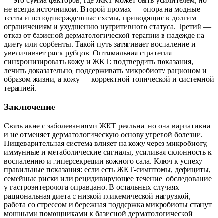
— это сумма факторов, где ЖКТ может быть усилителем, но
не всегда источником. Второй промах — опора на модные
тесты и неподтвержденные схемы, приводящие к долгим
ограничениям и ухудшению нутритивного статуса. Третий —
отказ от базисной дерматологической терапии в надежде на
диету или сорбенты. Такой путь затягивает воспаление и
увеличивает риск рубцов. Оптимальная стратегия —
синхронизировать кожу и ЖКТ: подтвердить показания,
лечить доказательно, поддерживать микробиоту рационом и
образом жизни, а кожу — корректной топической и системной
терапией.
Заключение
Связь акне с заболеваниями ЖКТ реальна, но она вариативна
и не отменяет дерматологическую основу угревой болезни.
Пищеварительная система влияет на кожу через микробиоту,
иммунные и метаболические сигналы, усиливая склонность к
воспалению и гиперсекреции кожного сала. Ключ к успеху —
правильные показания: если есть ЖКТ‑симптомы, дефициты,
семейные риски или рецидивирующее течение, обследование
у гастроэнтеролога оправдано. В остальных случаях
рациональная диета с низкой гликемической нагрузкой,
работа со стрессом и бережная поддержка микробиоты станут
мощными помощниками к базисной дерматологической