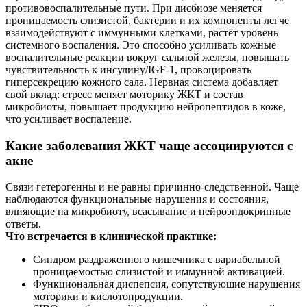
противовоспалительные пути. При дисбиозе меняется
проницаемость слизистой, бактерии и их компоненты легче
взаимодействуют с иммунными клетками, растёт уровень
системного воспаления. Это способно усиливать кожные
воспалительные реакции вокруг сальной железы, повышать
чувствительность к инсулину/IGF‑1, провоцировать
гиперсекрецию кожного сала. Нервная система добавляет
свой вклад: стресс меняет моторику ЖКТ и состав
микробиоты, повышает продукцию нейропептидов в коже,
что усиливает воспаление.
Какие заболевания ЖКТ чаще ассоциируются с
акне
Связи гетерогенны и не равны причинно‑следственной. Чаще
наблюдаются функциональные нарушения и состояния,
влияющие на микробиоту, всасывание и нейроэндокринные
ответы.
Что встречается в клинической практике:
Синдром раздраженного кишечника с вариабельной
проницаемостью слизистой и иммунной активацией.
Функциональная диспепсия, сопутствующие нарушения
моторики и кислотопродукции.