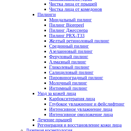
Чистка лица от прыщей
Чистка лица от комедонов
Пилинги
Миндальный пилинг
Пилинг Biorepeel
Пилинг Джесснера
Пилинг PRX-T33
Желтый ретиноловый пилинг
Срединный пилинг
Азелаиновый пилинг
Феруловый пилинг
Алмазный пилинг
Гликолевый пилинг
Салициловый пилинг
Пировиноградный пилинг
Молочный пилинг
Интимный пилинг
Уход за кожей лица
Карбокситерапия лица
Глубокое увлажнение и фейслифтинг
Интенсивное увлажнение лица
Интенсивное омоложение лица
Лечение прыщей
Регенерация и восстановление кожи лица
Лазерная косметология