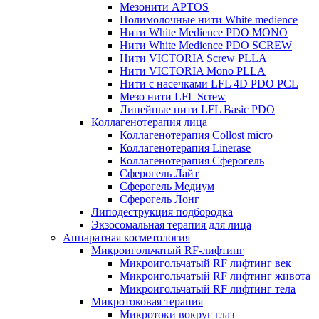
Мезонити APTOS
Полимолочные нити White medience
Нити White Medience PDO MONO
Нити White Medience PDO SCREW
Нити VICTORIA Screw PLLA
Нити VICTORIA Mono PLLA
Нити с насечками LFL 4D PDO PCL
Мезо нити LFL Screw
Линейные нити LFL Basic PDO
Коллагенотерапия лица
Коллагенотерапия Collost micro
Коллагенотерапия Linerase
Коллагенотерапия Сферогель
Сферогель Лайт
Сферогель Медиум
Сферогель Лонг
Липодеструкция подбородка
Экзосомальная терапия для лица
Аппаратная косметология
Микроигольчатый RF-лифтинг
Микроигольчатый RF лифтинг век
Микроигольчатый RF лифтинг живота
Микроигольчатый RF лифтинг тела
Микротоковая терапия
Микротоки вокруг глаз