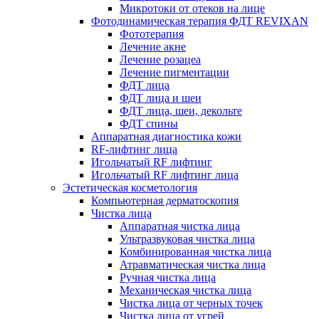
Микротоки от отеков на лице
Фотодинамическая терапия ФДТ REVIXAN
Фототерапия
Лечение акне
Лечение розацеа
Лечение пигментации
ФДТ лица
ФДТ лица и шеи
ФДТ лица, шеи, декольте
ФДТ спины
Аппаратная диагностика кожи
RF-лифтинг лица
Игольчатый RF лифтинг
Игольчатый RF лифтинг лица
Эстетическая косметология
Компьютерная дерматоскопия
Чистка лица
Аппаратная чистка лица
Ультразвуковая чистка лица
Комбинированная чистка лица
Атравматическая чистка лица
Ручная чистка лица
Механическая чистка лица
Чистка лица от черных точек
Чистка лица от угрей