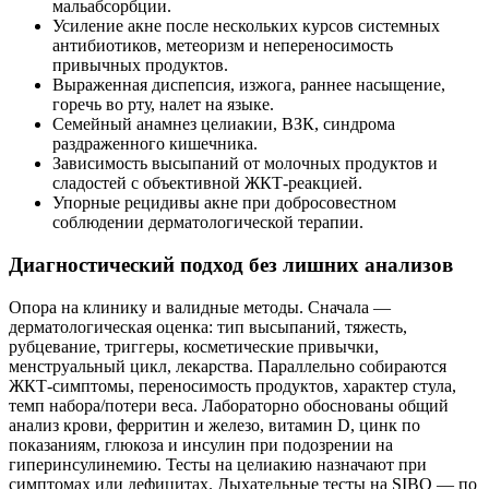
мальабсорбции.
Усиление акне после нескольких курсов системных
антибиотиков, метеоризм и непереносимость
привычных продуктов.
Выраженная диспепсия, изжога, раннее насыщение,
горечь во рту, налет на языке.
Семейный анамнез целиакии, ВЗК, синдрома
раздраженного кишечника.
Зависимость высыпаний от молочных продуктов и
сладостей с объективной ЖКТ‑реакцией.
Упорные рецидивы акне при добросовестном
соблюдении дерматологической терапии.
Диагностический подход без лишних анализов
Опора на клинику и валидные методы. Сначала —
дерматологическая оценка: тип высыпаний, тяжесть,
рубцевание, триггеры, косметические привычки,
менструальный цикл, лекарства. Параллельно собираются
ЖКТ‑симптомы, переносимость продуктов, характер стула,
темп набора/потери веса. Лабораторно обоснованы общий
анализ крови, ферритин и железо, витамин D, цинк по
показаниям, глюкоза и инсулин при подозрении на
гиперинсулинемию. Тесты на целиакию назначают при
симптомах или дефицитах. Дыхательные тесты на SIBO — по