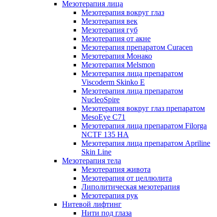
Мезотерапия лица
Мезотерапия вокруг глаз
Мезотерапия век
Мезотерапия губ
Мезотерапия от акне
Мезотерапия препаратом Curacen
Мезотерапия Монако
Мезотерапия Melsmon
Мезотерапия лица препаратом
Viscoderm Skinko E
Мезотерапия лица препаратом
NucleoSpire
Мезотерапия вокруг глаз препаратом
MesoEye С71
Мезотерапия лица препаратом Filorga
NCTF 135 HA
Мезотерапия лица препаратом Apriline
Skin Line
Мезотерапия тела
Мезотерапия живота
Мезотерапия от целлюлита
Липолитическая мезотерапия
Мезотерапия рук
Нитевой лифтинг
Нити под глаза