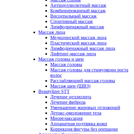
Антицеллюлитный массаж
Комбинированный массаж
Висцеральный массаж
Спортивный массаж
Лимфодренажный массаж
Массаж лица
Медицинский массаж лица
Пластический массаж лица
Лимфодренажный массаж лица
Лифтинг-массаж лица
Массаж головы и шеи
Массаж головы
Массаж головы для стимуляции роста
волос
Расслабляющий массаж головы
Массаж шеи (ШВЗ)
Beautylizer STT
Лечение целлюлита
Лечение фиброза
Уменьшение жировых отложений
Детокс-омоложение тела
Миорелаксация
Аппаратная подтяжка кожи
Коррекция фигуры без операции