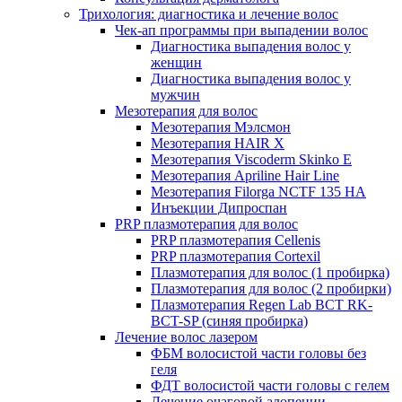
Трихология: диагностика и лечение волос
Чек-ап программы при выпадении волос
Диагностика выпадения волос у
женщин
Диагностика выпадения волос у
мужчин
Мезотерапия для волос
Мезотерапия Мэлсмон
Мезотерапия HAIR X
Мезотерапия Viscoderm Skinko E
Мезотерапия Apriline Hair Line
Мезотерапия Filorga NCTF 135 HA
Инъекции Дипроспан
PRP плазмотерапия для волос
PRP плазмотерапия Cellenis
PRP плазмотерапия Cortexil
Плазмотерапия для волос (1 пробирка)
Плазмотерапия для волос (2 пробирки)
Плазмотерапия Regen Lab BCT RK-
BCT-SP (синяя пробирка)
Лечение волос лазером
ФБМ волосистой части головы без
геля
ФДТ волосистой части головы с гелем
Лечение очаговой алопеции