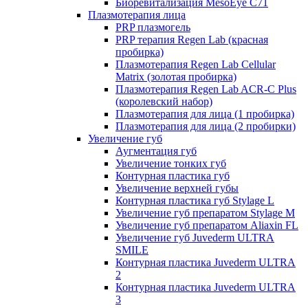
Биоревитализация MesoEye C71
Плазмотерапия лица
PRP плазмогель
PRP терапия Regen Lab (красная
пробирка)
Плазмотерапия Regen Lab Cellular
Matrix (золотая пробирка)
Плазмотерапия Regen Lab ACR-C Plus
(королевский набор)
Плазмотерапия для лица (1 пробирка)
Плазмотерапия для лица (2 пробирки)
Увеличение губ
Аугментация губ
Увеличение тонких губ
Контурная пластика губ
Увеличение верхней губы
Контурная пластика губ Stylage L
Увеличение губ препаратом Stylage M
Увеличение губ препаратом Aliaxin FL
Увеличение губ Juvederm ULTRA
SMILE
Контурная пластика Juvederm ULTRA
2
Контурная пластика Juvederm ULTRA
3