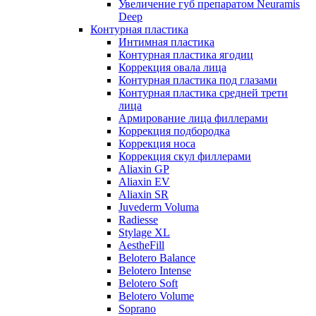
Увеличение губ препаратом Neuramis
Deep
Контурная пластика
Интимная пластика
Контурная пластика ягодиц
Коррекция овала лица
Контурная пластика под глазами
Контурная пластика средней трети
лица
Армирование лица филлерами
Коррекция подбородка
Коррекция носа
Коррекция скул филлерами
Aliaxin GP
Aliaxin EV
Aliaxin SR
Juvederm Voluma
Radiesse
Stylage XL
AestheFill
Belotero Balance
Belotero Intense
Belotero Soft
Belotero Volume
Soprano