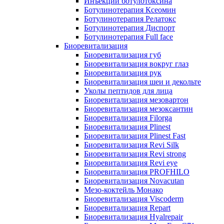
Инъекции ботулотоксина
Ботулинотерапия Ксеомин
Ботулинотерапия Релатокс
Ботулинотерапия Диспорт
Ботулинотерапия Full face
Биоревитализация
Биоревитализация губ
Биоревитализация вокруг глаз
Биоревитализация рук
Биоревитализация шеи и декольте
Уколы пептидов для лица
Биоревитализация мезовартон
Биоревитализация мезоксантин
Биоревитализация Filorga
Биоревитализация Plinest
Биоревитализация Plinest Fast
Биоревитализация Revi Silk
Биоревитализация Revi strong
Биоревитализация Revi eye
Биоревитализация PROFHILO
Биоревитализация Novacutan
Мезо-коктейль Монако
Биоревитализация Viscoderm
Биоревитализация Repart
Биоревитализация Hyalrepair