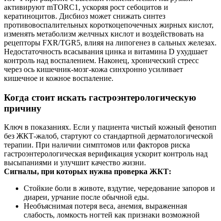
активируют mTORC1, ускоряя рост себоцитов и
кератиноцитов. Дисбиоз может снижать синтез
противовоспалительных короткоцепочечных жирных кислот,
изменять метаболизм желчных кислот и воздействовать на
рецепторы FXR/TGR5, влияя на липогенез в сальных железах.
Недостаточность всасывания цинка и витамина D ухудшает
контроль над воспалением. Наконец, хронический стресс
через ось кишечник‑мозг‑кожа синхронно усиливает
кишечное и кожное воспаление.
Когда стоит искать гастроэнтерологическую
причину
Ключ в показаниях. Если у пациента чистый кожный фенотип
без ЖКТ‑жалоб, стартуют со стандартной дерматологической
терапии. При наличии симптомов или факторов риска
гастроэнтерологическая верификация ускорит контроль над
высыпаниями и улучшит качество жизни.
Сигналы, при которых нужна проверка ЖКТ:
Стойкие боли в животе, вздутие, чередование запоров и
диареи, урчание после обычной еды.
Необъяснимая потеря веса, анемия, выраженная
слабость, ломкость ногтей как признаки возможной