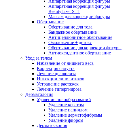
Аппаратная коррекция фигуры
Аппаратная коррекция фигуры
BeautyLizer STT
Массаж для коррекции фигуры
Обертывание
Обертывание для тела
Бандажное обертывание
Антицеллюлитное обертывание
Омоложение + детокс
Обертывание для коррекции фигуры
Антиоксидантное обертывание
Уход за телом
Избавление от лишнего веса
Коррекция силуэта
Лечение целлюлита
Инъекции липолитиков
Устранение растяжек
Лечение гипергидроза
Дерматология
Удаление новообразований
Удаление кератом
Удаление папиллом
Удаление дерматофибромы
Удаление фибром
Дерматоскопия